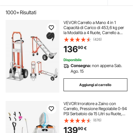
1000+
Risultati
VEVOR Carrello a Mano 4 in 1
Capacità di Carico di 453,6 kg per
la Modalità a 4 Ruote, Carrello a
Mano Convertibile con Maniglia e
(426)
Ruote Antiscivolo per Traslochi di
136
90
€
Casa, Ufficio, Magazzino
Disponibile
Consegna:
non appena Sab.
Ago. 15
Aggiungi al carrello
VEVOR Irroratore a Zaino con
Carrello, Pressione Regolabile 0-94
PSI Serbatoio da 15 Litri su Ruote,
con 6 Ugelli, 2 Lance, Coperchio a
(676)
Bocca Larga per Giardino, Diserbo,
139
90
€
Irrorazione, Pulizia