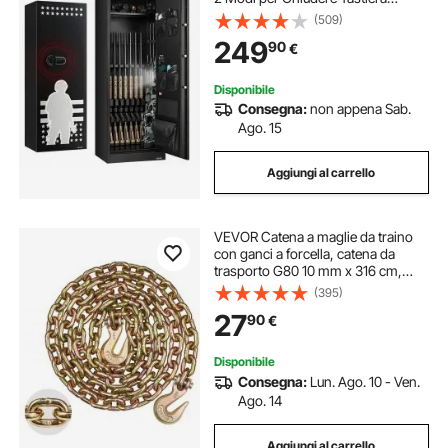
Numerica e Chiavi, con 3 Scomparti
(509)
per Munizioni Rastrelliere
249
90
€
Regolabili, Assemblaggio Richiesto
Disponibile
Consegna:
non appena Sab.
Ago. 15
Aggiungi al carrello
VEVOR Catena a maglie da traino
con ganci a forcella, catena da
trasporto G80 10 mm x 316 cm,
capacità di carico della catena per
(395)
tronchi 3,22 tonnellate, per
27
90
€
fissaggio attrezzature carro attrezzi
Disponibile
Consegna:
Lun. Ago. 10 - Ven.
Ago. 14
Aggiungi al carrello