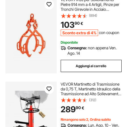
Pietre 914 mm a 4 Artigli, Pinze per
Tronchi Girevole in Acciaio
Capacità Sollevamento 1000 kg
(894)
Design ad Artiglio Seghettato, Pinze
103
90
€
per Aggancio per Camion, Carrelli
Sconto extra di 4%
con coupon
Disponibile
Consegna:
non appena Ven.
Ago. 14
Aggiungi al carrello
VEVOR Martinetto di Trasmissione
da 0,75 T, Martinetto Idraulico della
Trasmissione ad Alto Sollevamento,
Jack a Trasmissione Verticale con 4
(312)
Rotelle Girevoli per Autoveicoli o
289
90
€
Autocarri Leggeri
Rimangono solo 2, Ordina subito
Consegna:
Lun. Ago. 10 - Ven.