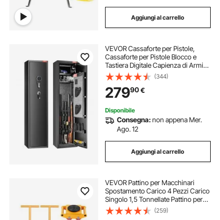
Aggiungi al carrello
VEVOR Cassaforte per Pistole,
Cassaforte per Pistole Blocco e
Tastiera Digitale Capienza di Armi
da Fuoco 7-8 pezzi, Armadietto per
(344)
Fucili, Ripiano Rimovibile per Armi
279
90
€
Lunghe e Pistole Domestiche
Disponibile
Consegna:
non appena Mer.
Ago. 12
Aggiungi al carrello
VEVOR Pattino per Macchinari
Spostamento Carico 4 Pezzi Carico
Singolo 1,5 Tonnellate Pattino per
Spostamento Cappuccio di
(259)
Rotazione a 360° Rulli Girevoli,