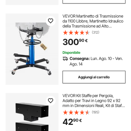
VEVOR Martinetto di Trasmissione
da 1100 Libbre, Martinetto Idraulico
della Trasmissione ad Alto
Sollevamento, Jack a Trasmissione
(312)
Verticale con 4 Rotelle Girevoli per
300
90
€
Autoveicoli o Autocarri Leggeri
Disponibile
Consegna:
Lun. Ago. 10 - Ven.
Ago. 14
Aggiungi al carrello
VEVOR Kit Staffe per Pergola,
Adatto per Travi in Legno 92 x 92
mm in Dimensioni Reali, Kit di Staffe
per Gazebo in Legno Fai da Te a 3
(195)
Vie con Viti, Confezione 2, per
42
90
€
Banchetti per Feste all'Aperto