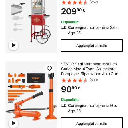
Tazze per Lotto, Macchina per
(252)
Popcorn dotato di Vetro Temperato,
209
90
€
Include 4 Misurini, Stile Cinema
Disponibile
Consegna:
non appena Sab.
Ago. 15
Aggiungi al carrello
VEVOR Kit di Martinetto Idraulico
Carico Max. 4 Tonn. Sollevatore
Pompa per Riparazione Auto Corsa
da 125 mm, Kit Utensili Sollevatore
(593)
Idraulico Tipo d'Olio HV15 Cilindro
90
90
€
Q235B Anello di Tenuta TPU
Disponibile
Consegna:
non appena Gio.
Ago. 13
Aggiungi al carrello