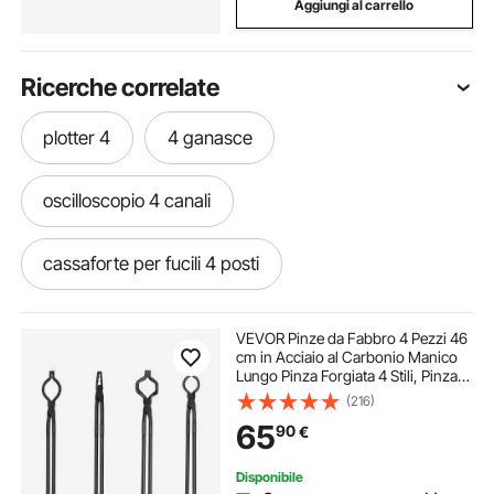
Aggiungi al carrello
Ricerche correlate
plotter 4
4 ganasce
oscilloscopio 4 canali
cassaforte per fucili 4 posti
4 attuatore lineare
passacavi 4 canali
VEVOR Pinze da Fabbro 4 Pezzi 46
cm in Acciaio al Carbonio Manico
Lungo Pinza Forgiata 4 Stili, Pinza
tritaghiaccio 4 lame
Tenaglia da Fabbro Lunghezza
(216)
Totale da 46cm, Pinza da Fabbro
65
90
€
Forgiata in Acciaio al Carbonio 4 Pz
mandrino autocentranti a 4 griffe
Disponibile