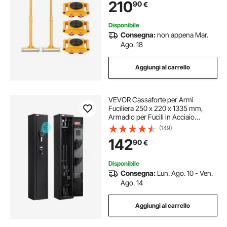
210
90
€
Pattino per Spostamento Carico da
Magazzino
Disponibile
Consegna:
non appena Mar.
Ago. 18
Aggiungi al carrello
VEVOR Cassaforte per Armi
Fuciliera 250 x 220 x 1335 mm,
Armadio per Fucili in Acciaio
Laminato a Freddo per Impieghi
(149)
Gravosi con Tastiera Digitale e
142
90
€
Chiave, Grande Armadio per Armi
Lunghe, Assemblaggio Richiesto
Disponibile
Consegna:
Lun. Ago. 10 - Ven.
Ago. 14
Aggiungi al carrello