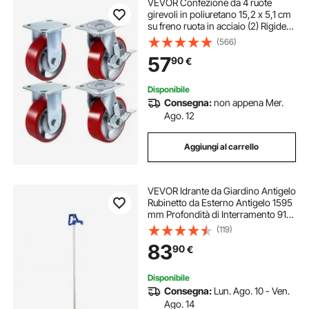
VEVOR Confezione da 4 ruote
girevoli in poliuretano 15,2 x 5,1 cm
su freno ruota in acciaio (2) Rigide
(2)
(566)
57
90
€
Disponibile
Consegna:
non appena Mer.
Ago. 12
Aggiungi al carrello
VEVOR Idrante da Giardino Antigelo
Rubinetto da Esterno Antigelo 1595
mm Profondità di Interramento 91
cm Attacco per Tubo G 3/4 pollici
(119)
Maniglia a Leva, Idrante da Cortile
83
90
€
Giardino per Irrigazione
Disponibile
Consegna:
Lun. Ago. 10 - Ven.
Ago. 14