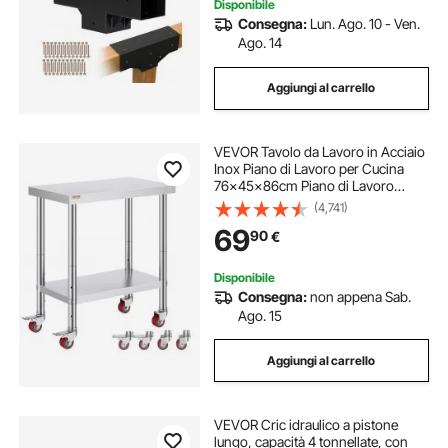
Disponibile
Consegna:
Lun. Ago. 10 - Ven.
Ago. 14
Aggiungi al carrello
VEVOR Tavolo da Lavoro in Acciaio
Inox Piano di Lavoro per Cucina
76x45x86cm Piano di Lavoro
Professionale a 4 Ruote per La
(4,741)
Preparazione di Alimenti
69
90
€
Disponibile
Consegna:
non appena Sab.
Ago. 15
Aggiungi al carrello
VEVOR Cric idraulico a pistone
lungo, capacità 4 tonnellate, con