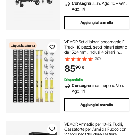
Consegna:
Lun. Ago. 10 - Ven.
Ago. 14
Aggiungi al carrello
VEVOR Set di binari ancoraggio E-
Liquidazione
Track, 18 pezzi, set di binari elettrici
da 1524 mm, inclusi 4 binari in
acciaio e 8 ancoraggi con O-ring e
(67)
4 cinghie di ancoraggio carico 907
85
90
€
kg
Disponibile
Consegna:
non appena Ven.
Ago. 14
Aggiungi al carrello
VEVOR Armadio per 10-12 Fucili,
Cassaforte per Armi da Fuoco con
2 Modi per Chiudere Tastiera