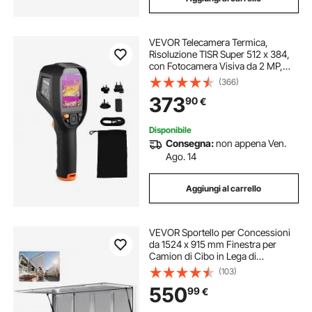
VEVOR Telecamera Termica,
Risoluzione TISR Super 512 x 384,
con Fotocamera Visiva da 2 MP,
Risoluzione IR 256 x 192, Frequenza
(366)
di Aggiornamento 25 Hz, da -20℃
373
90
€
a 550℃, 4 Modalità Immagine
Disponibile
Consegna:
non appena Ven.
Ago. 14
Aggiungi al carrello
VEVOR Sportello per Concessioni
da 1524 x 915 mm Finestra per
Camion di Cibo in Lega di
Alluminio, Apertura Fino a 85 Gradi
(103)
con 4 Finestre Scorrevoli, Porta a
550
99
€
Tenda e Gancio di Traino