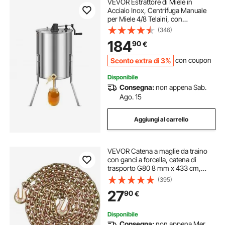
VEVOR Estrattore di Miele in
Acciaio Inox, Centrifuga Manuale
per Miele 4/8 Telaini, con
Coperchio Trasparente, Regolabile
(346)
in Altezza, Apicoltura per
184
90
€
Estrazione di Favi, 470 x 610 x 1080
mm
Sconto extra di 3%
con coupon
Disponibile
Consegna:
non appena Sab.
Ago. 15
Aggiungi al carrello
VEVOR Catena a maglie da traino
con ganci a forcella, catena di
trasporto G80 8 mm x 433 cm,
capacità di carico della catena per
(395)
tronchi 2,22 t, per il fissaggio di
27
90
€
attrezzature per carro attrezzi
Disponibile
Consegna:
non appena Mer.