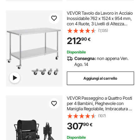
VEVOR Tavolo da Lavoro in Acciaio
Inossidabile 762 x 1524 x 954 mm,
con 4 Ruote, 3 Livelli di Altezza
Regolabili, Tavolo Resistente per
(1,135)
Preparazione Alimenti Ristoranti
212
90
€
Cucina Commerciale, Argento
Disponibile
Consegna:
non appena Ven.
Ago. 14
Aggiungi al carrello
VEVOR Passeggino a Quattro Posti
per 4 Bambini, Pieghevole con
Maniglia Regolabile, Imbracatura di
Sicurezza Tettuccio Rimovibile,
(107)
Passeggino Bambini Comodo
307
90
€
Resistente, Nero, Carico 150 kg
Disponibile