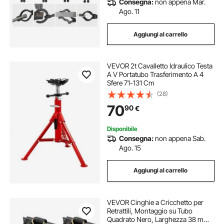
Consegna:
non appena Mar.
4 blocchi sbr16uu
4 sgabelli
Ago. 11
Aggiungi al carrello
gommone da 4 persone
mandrino 4 asse
VEVOR 2t Cavalletto Idraulico Testa
4 tende
garage 4 4
gabbia 4
A V Portatubo Trasferimento A 4
Sfere 71-131 Cm
(28)
70
90
€
Disponibile
Consegna:
non appena Sab.
Ago. 15
Aggiungi al carrello
VEVOR Cinghie a Cricchetto per
Retrattili, Montaggio su Tubo
Quadrato Nero, Larghezza 38 mm x