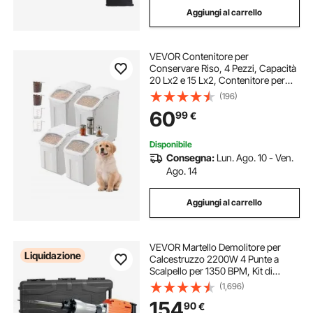
Aggiungi al carrello
VEVOR Contenitore per
Conservare Riso, 4 Pezzi, Capacità
20 Lx2 e 15 Lx2, Contenitore per
Cibo per Cani, Contenitore con
(196)
Ruote, 4 Misurini, Coperchio per
60
99
€
Ingredienti Cereali Farina Cibo per
Animali
Disponibile
Consegna:
Lun. Ago. 10 - Ven.
Ago. 14
Aggiungi al carrello
VEVOR Martello Demolitore per
Liquidazione
Calcestruzzo 2200W 4 Punte a
Scalpello per 1350 BPM, Kit di
Martello Demolitore Elettrico 220V
(1,696)
per Lavorazione su Cemento
154
90
€
Mattoni Piastrelle Demolizione per