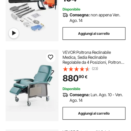
Muro 2200W
Disponibile
Consegna:
non appena Ven.
Ago. 14
Aggiungi al carrello
VEVOR Poltrona Reclinabile
Medica, Sedia Reclinabile
Regolabile da 4 Posizioni, Poltrona
Medica Trendelenburg con 4 Ruote,
(23)
Seduta Morbida per Ospedale,
880
90
€
Casa di Cura, Assistenza
Domiciliare
Disponibile
Consegna:
Lun. Ago. 10 - Ven.
Ago. 14
Aggiungi al carrello