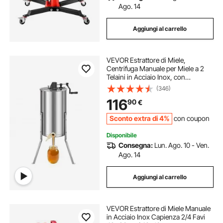
Ago. 14
Aggiungi al carrello
VEVOR Estrattore di Miele,
Centrifuga Manuale per Miele a 2
Telaini in Acciaio Inox, con
Coperchio Trasparente, Regolabile
(346)
in Altezza, Apicoltura per
116
90
€
Estrazione di Favi, 340 x 610 x 1080
mm
Sconto extra di 4%
con coupon
Disponibile
Consegna:
Lun. Ago. 10 - Ven.
Ago. 14
Aggiungi al carrello
VEVOR Estrattore di Miele Manuale
in Acciaio Inox Capienza 2/4 Favi