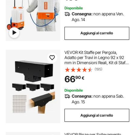
Disponibile
Consegna:
non appena Ven.
Ago. 14
Aggiungi al carrello
VEVOR Kit Staffe per Pergola,
Adatto per Travi in Legno 92 x 92
mm in Dimensioni Reali, Kit di Staffe
per Gazebo in Legno Fai da Te a 3
(195)
Vie con Viti, Confezione 4, per
66
90
€
Banchetti per Feste all'Aperto
Disponibile
Consegna:
non appena Sab.
Ago. 15
Aggiungi al carrello
VEVOR Pinze per Sollevamento