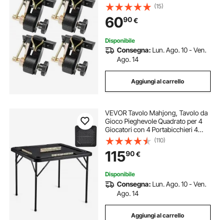
Lunghezza 2,25 m, Cinghie Nere
(15)
per Fissaggio con Doppi Ganci a J,
60
90
€
Carico 226,8 kg, Confezione da 4
Disponibile
Consegna:
Lun. Ago. 10 - Ven.
Ago. 14
Aggiungi al carrello
VEVOR Tavolo Mahjong, Tavolo da
Gioco Pieghevole Quadrato per 4
Giocatori con 4 Portabicchieri 4
Vassoi, Tavolo da Gioco Domino
(110)
Portatile con 1 Set di Domino per
115
90
€
Puzzle Mahjong Poker, 900 x 900
mm
Disponibile
Consegna:
Lun. Ago. 10 - Ven.
Ago. 14
Aggiungi al carrello