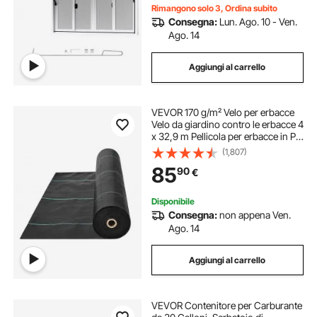
Rimangono solo 3, Ordina subito
Consegna:
Lun. Ago. 10 - Ven.
Ago. 14
Aggiungi al carrello
VEVOR 170 g/m² Velo per erbacce
Velo da giardino contro le erbacce 4
x 32,9 m Pellicola per erbacce in PP
Permeabile all'acqua Resistente agli
(1,807)
strappi Resistenza alla trazione
85
90
€
850/950N
Disponibile
Consegna:
non appena Ven.
Ago. 14
Aggiungi al carrello
VEVOR Contenitore per Carburante