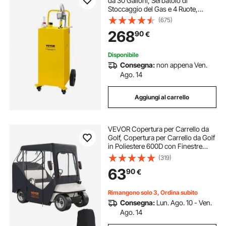
da 30 Galloni, Serbatoio di
Stoccaggio del Gas e 4 Ruote,
Contenitore per Benzina Diesel per
(675)
Auto, Tosaerba, ATV, Barche, Altro,
268
90
€
Giallo
Disponibile
Consegna:
non appena Ven.
Ago. 14
Aggiungi al carrello
VEVOR Copertura per Carrello da
Golf, Copertura per Carrello da Golf
in Poliestere 600D con Finestre
Trasparenti su 4 Lati, Coperture per
(319)
Auto 4 Passeggeri, Copertura per
63
90
€
Carrello Esterno Antipolvere
Rimangono solo 3, Ordina subito
Consegna:
Lun. Ago. 10 - Ven.
Ago. 14