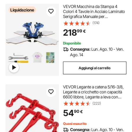
VEVOR Macchina da Stampa 4
Liquidazione
Colori 4 Tavole in Acciaio Laminato
Serigrafica Manuale per
Abbigliamento Fai-da-te,
(174)
Stampante per Serigrafia 4 Colori 4
218
99
€
Tavole Dimensioni da Stampa
54x45 cm Girevole 360°
Disponibile
Consegna:
Lun. Ago. 10 - Ven.
Ago. 14
Aggiungi al carrello
VEVOR Legante a catena 5/16-3/8,
Legante a cricchetto con capacità
6600 libbre, Legante a leva con
cricchetto ganci G70, Lunghezza
(222)
regolabile, Legante a catena a
54
90
€
cricchetto trainare, Rosso
Quasi esaurito
Consegna:
Lun. Ago. 10 - Ven.