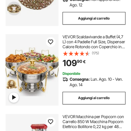
Ago. 12
Aggiungi al carrello
VEVOR Scaldavivande a Buffet (4,7
L) con 4 Padelle Full Size, Dispenser
Calore Rotondo con Coperchio in
Vetro, Vaschetta per l'Acqua e
(175)
Supporto, per Matrimoni, Feste a
109
90
€
Buffet, Dorato
Disponibile
Consegna:
Lun. Ago. 10 - Ven.
Ago. 14
Aggiungi al carrello
VEVOR Macchina per Popcorn con
Carrello 850 W Macchina Popcorn
Elettrico Bollitore 0,22 kg per 48