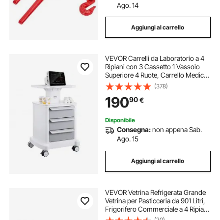
Ago. 14
Aggiungi al carrello
VEVOR Carrelli da Laboratorio a 4
Ripiani con 3 Cassetto 1 Vassoio
Superiore 4 Ruote, Carrello Medico
Mobile Materiale ABS
(378)
Consilenziose, Carrelli per
190
90
€
Laboratorio, Clinica, Ospedale,
Salone, Bianco
Disponibile
Consegna:
non appena Sab.
Ago. 15
Aggiungi al carrello
VEVOR Vetrina Refrigerata Grande
Vetrina per Pasticceria da 901 Litri,
Frigorifero Commerciale a 4 Ripiani
con Illuminazione a LED,
(20)