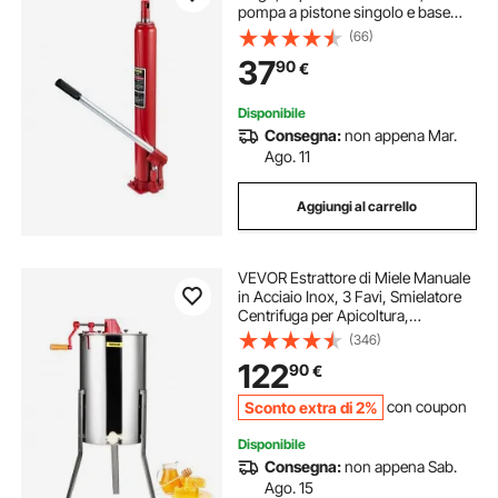
pompa a pistone singolo e base
piatta, raccoglitrice manuale di
(66)
ciliegie con maniglia paranco di
37
90
€
sollevamento motore
Disponibile
Consegna:
non appena Mar.
Ago. 11
Aggiungi al carrello
VEVOR Estrattore di Miele Manuale
in Acciaio Inox, 3 Favi, Smielatore
Centrifuga per Apicoltura,
Coperchio Trasparente, Altezza
(346)
Regolabile 100-108 cm
122
90
€
Sconto extra di 2%
con coupon
Disponibile
Consegna:
non appena Sab.
Ago. 15