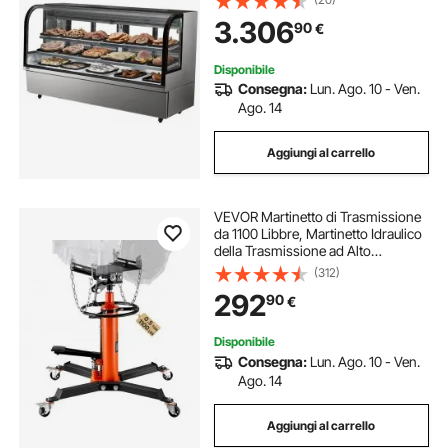
Raffreddamento a Tiraggio
3.306
90
€
Discendente, Vetrina Rotelle
Panetteria
Disponibile
Consegna:
Lun. Ago. 10 - Ven.
Ago. 14
Aggiungi al carrello
VEVOR Martinetto di Trasmissione
da 1100 Libbre, Martinetto Idraulico
della Trasmissione ad Alto
Sollevamento, Jack a Trasmissione
(312)
Verticale con 4 Rotelle Girevoli per
292
90
€
Autoveicoli o Autocarri Leggeri
Disponibile
Consegna:
Lun. Ago. 10 - Ven.
Ago. 14
Aggiungi al carrello