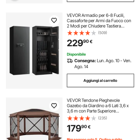
VEVOR Armadio per 6-8 Fucili,
Cassaforte per Armi da Fuoco con
2 Modi per Chiudere Tastiera
Numerica e Chiavi, con 3 Scomparti
(509)
per Munizioni e 2 Supporti
229
90
€
Regolabili, Accesso Veloce,
Assemblaggio Richiesto
Disponibile
Consegna:
Lun. Ago. 10 - Ven.
Ago. 14
Aggiungi al carrello
VEVOR Tendone Pieghevole
Gazebo da Giardino a 6 Lati 3,6 x
3,6 m con Parte Superiore
Rimovibile e Borsa per il Trasporto,
(235)
Montaggio Rapido e Anti-Morsi,
179
90
€
Riparo Solare per 8-10 Persone,
Marrone
Rimangono solo 5, Ordina subito