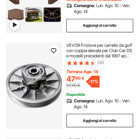
Consegna:
Lun. Ago. 10 - Ven.
Ago. 14
Aggiungi al carrello
VEVOR Frizione per carrello da golf
con coppia elevata per Club Car DS
e modelli precedenti dal 1997 ad
oggi Club Car a 4 tempi Modello di
(35)
carrello da golf a gas, Argento
Termina Ago. 14
47
90
€
-
17%
57,90
€
Disponibile
Consegna:
Lun. Ago. 10 - Ven.
Ago. 14
Aggiungi al carrello