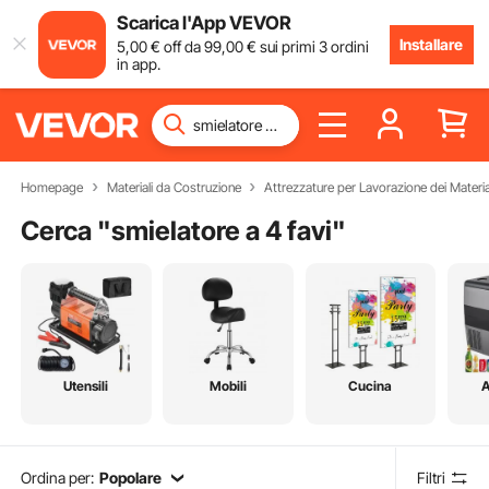
Scarica l'App VEVOR
Installare
5
,00
€
off da
99
,00
€
sui primi 3 ordini
in app.
Homepage
Materiali da Costruzione
Attrezzature per Lavorazione dei Materia
Cerca "
smielatore a 4 favi
"
Utensili
Mobili
Cucina
A
Ordina per:
Popolare
Filtri