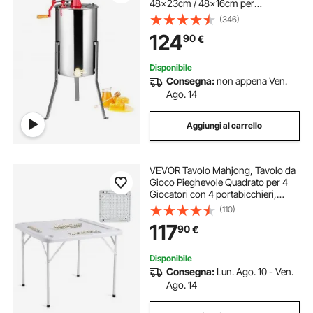
48x23cm / 48x16cm per
Apicoltura, Smielatore Centrifuga di
(346)
Miele Manuale con Coperchio
124
90
€
Trasparente Altezza Regolabile tra
100-108cm
Disponibile
Consegna:
non appena Ven.
Ago. 14
Aggiungi al carrello
VEVOR Tavolo Mahjong, Tavolo da
Gioco Pieghevole Quadrato per 4
Giocatori con 4 portabicchieri,
Tavolo da Gioco Domino Portatile
(110)
con 1 Set di Domino per Puzzle di
117
90
€
Poker Mahjong, 900 x 900 mm,
Bianco
Disponibile
Consegna:
Lun. Ago. 10 - Ven.
Ago. 14