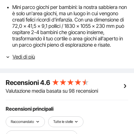
Mini parco giochi per bambini: la nostra sabbiera non
è solo un'area giochi, ma un luogo in cui vengono
creati felici ricordi d'infanzia. Con una dimensione di
72,0 x 41,5 x 9,1 pollici / 1830 x 1055 x 230 mm può
ospitare 2-4 bambini che giocano insieme,
trasformando il tuo cortile o area giochi all'aperto in
un parco giochi pieno di esplorazione e risate.
Goditi un gioco confortevole: la sabbiera con
Vedi di più
coperchio include 4 sedili angolari, che consentono ai
bambini di sedersi mentre giocano, offrendo
un'esperienza di gioco più confortevole senza
doversi sedere direttamente nella sabbia. Quando si
Recensioni
4.6
stancano possono riposarsi sui sedili. Ogni sedile
supporta fino a 50 kg, fornendo un supporto robusto
Valutazione media basata su 98 recensioni
e garantendo sicurezza.
Facile da montare: la nostra sandbox per bambini è
facile da montare senza bisogno di attrezzi. Basta
Recensioni principali
inserire i pannelli nelle fessure, posizionare il
rivestimento e fissare i sedili. Sono incluse chiare
Raccomandato
Tutte le stelle
istruzioni di installazione per aiutarti a creare lo spazio
di gioco perfetto per i bambini in pochissimo tempo.