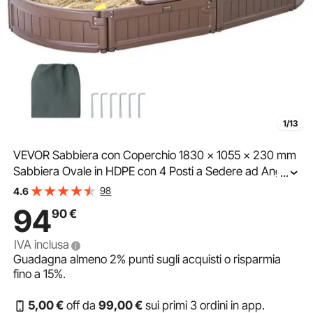
1/13
VEVOR Sabbiera con Coperchio 1830 x 1055 x 230 mm
Sabbiera Ovale in HDPE con 4 Posti a Sedere ad Angolo
...
e Rivestimento del Fondo, Sabbiera per Bambini 3-12
98
4.6
Anni, Cortile all'Aperto, Spiaggia, Marrone
94
90
€
IVA inclusa
Guadagna almeno
2%
punti sugli acquisti o risparmia
fino a
15%
.
5
,00
€
off da
99
,00
€
sui primi 3 ordini in app.