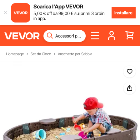
Scarica l'App VEVOR
Installare
5
,00
€
off da
99
,00
€
sui primi 3 ordini
in app.
Homepage
Set da Gioco
Vaschette per Sabbia