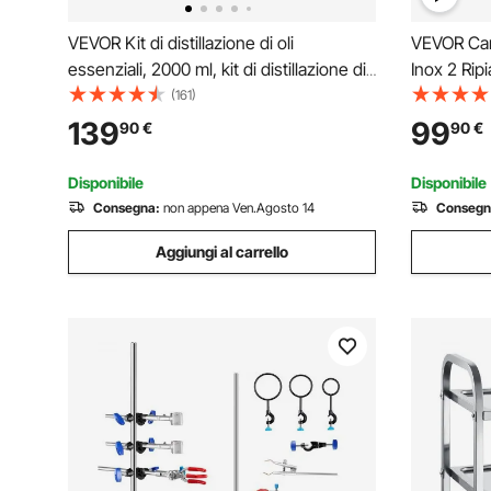
VEVOR Kit di distillazione di oli
VEVOR Carr
essenziali, 2000 ml, kit di distillazione di
Inox 2 Rip
vetreria da laboratorio 3.3 Boro con
Massima 10
(161)
piastra riscaldante da 1500 W e 24, 40
Acciaio In
139
99
90
€
90
€
giunti, set da 28 pezzi
Carrello p
2 Piani
Disponibile
Disponibile
Consegna:
non appena Ven.Agosto 14
Consegn
Aggiungi al carrello