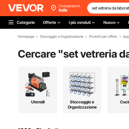
Consegnare in
Italia
Categorie
Offerte
I più venduti
Nuovo
Homepage
Stoccaggio e Organizzazione
Prodotti per Ufficio
Appa
Cercare "
set vetreria d
Utensili
Stoccaggio e
Cuci
Organizzazione