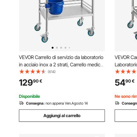
VEVOR Carrello di servizio da laboratorio
VEVOR Carr
in acciaio inox a 2 strati, Carrello medico,
Laboratorio
Carrello di servizio dentale con ruote
Bloccabili,
(614)
bloccabili e secchio, per laboratorio,
Medico, Va
129
54
90
€
90
€
ospedale, uso dentale
Stoccaggio
Disponibile
Ne sono rim
Consegna:
non appena Ven.Agosto 14
Consegn
Aggiungi al carrello