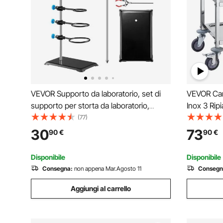
VEVOR Supporto da laboratorio, set di
VEVOR Carr
supporto per storta da laboratorio,
Inox 3 Rip
supporto da laboratorio in acciaio da 60
Massima 10
(77)
cm e base in ghisa da 21 x 13,5 cm,
Acciaio In
30
73
90
€
90
€
include morsetti per matracci
Carrello p
3 Piani
Disponibile
Disponibile
Consegna:
non appena Mar.Agosto 11
Consegn
Aggiungi al carrello