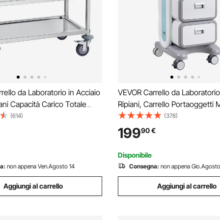
ello da Laboratorio in Acciaio
VEVOR Carrello da Laboratorio
iani Capacità Carico Totale
Ripiani, Carrello Portaoggetti
0kg, Carrello Sanitario in
Mobile con 2 Cassetti 1 Vassoi
(614)
(378)
ox 201 740 x 396 x 860 mm,
Servizio in Materiale ABS, co
199
90
€
er Medicazione da Laboratorio
per Laboratorio, Clinica, Ospe
Salone
Disponibile
a:
non appena Ven.Agosto 14
Consegna:
non appena Gio.Agosto
Aggiungi al carrello
Aggiungi al carrello