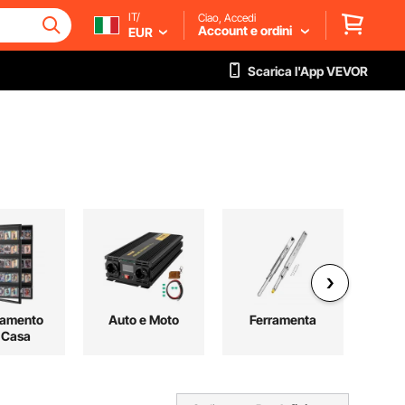
IT/
Ciao, Accedi
Account e ordini
EUR
Scarica l'App VEVOR
damento
Auto e Moto
Ferramenta
 Casa