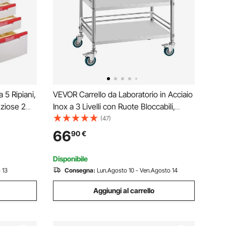
 5 Ripiani,
VEVOR Carrello da Laboratorio in Acciaio
nziose 2
Inox a 3 Livelli con Ruote Bloccabili,
llo Medico
Carrello per Servizio Medico, Vassoio
(47)
per
per Clinica, Vassoio di Stoccaggio
66
90
€
, Salone,
Mobile per Impieghi Gravosi per
Ospedale
Disponibile
 13
Consegna:
Lun.Agosto 10 - Ven.Agosto 14
Aggiungi al carrello