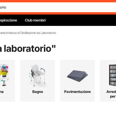
Ispirazione
Club membri
recchiatura di Distillazione da Laboratorio
a laboratorio
"
na
Bagno
Pavimentazione
Arre
per