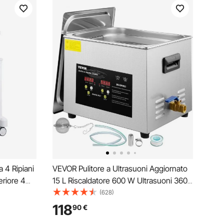
a 4 Ripiani
VEVOR Pulitore a Ultrasuoni Aggiornato
eriore 4
15 L Riscaldatore 600 W Ultrasuoni 360
 Materiale
W Pulitore per Parti a Ultrasuoni da
(628)
r
Laboratorio Digitale con Temporizzatore
118
90
€
, Salone,
per Pulizia di Strumenti Dentali in Vetro