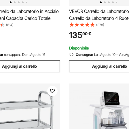
ello da Laboratorio in Acciaio
VEVOR Carrello da Laboratorio 
iani Capacità Carico Totale
Carrello da Laboratorio 4 Ruot
0kg, Carrello Sanitario in
Medico Mobile in Materiale PP,
(614)
(378)
ox 201 710 x 421 x 785 mm,
da Laboratorio con 3 Contenit
135
90
€
er Medicazione da Laboratorio
Laboratorio, Clinica, Salone, 
Disponibile
a:
non appena Dom.Agosto 16
Consegna:
Lun.Agosto 10 - Ven.A
Aggiungi al carrello
Aggiungi al carrello