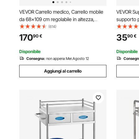
VEVOR Carrello medico, Carrello mobile
VEVOR Supp
da 68x109 cm regolabile in altezza,
supporto p
Carrello da laboratorio da tavolo con
supporto d
(614)
rotelle per clinica, bellezza e salone
da 60 cm e
170
35
90
€
90
€
cm, includ
Disponibile
Disponibile
Consegna:
non appena Mer.Agosto 12
Consegn
Aggiungi al carrello