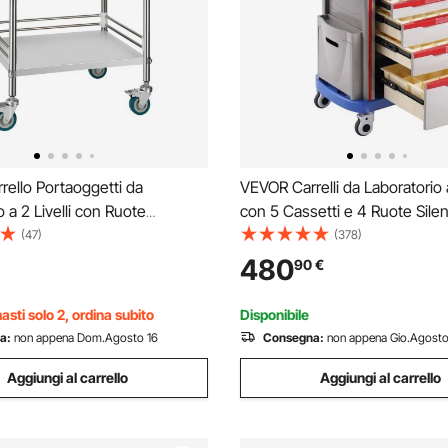
ello Portaoggetti da
VEVOR Carrelli da Laboratorio a
 a 2 Livelli con Ruote
con 5 Cassetti e 4 Ruote Sile
 Carrello in Metallo per Servizio
Bidoni della Spazzatura, Carre
(47)
(378)
ssoio per Clinica, Vassoio di
Mobile Materiale PP, Carrello 
480
90
€
 Mobile per Impieghi Gravosi
Laboratorio, Clinica, Ospedale
Blu
asti solo 2, ordina subito
Disponibile
a:
non appena Dom.Agosto 16
Consegna:
non appena Gio.Agosto
Aggiungi al carrello
Aggiungi al carrello