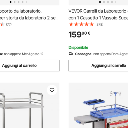
orto da laboratorio,
VEVOR Carrelli da Laboratorio a
er storta da laboratorio 2 set,
con 1 Cassetto 1 Vassoio Supe
a laboratorio in acciaio Asta
Ruote, Carrello Medico Mobile
(77)
(378)
 base in ghisa da 21 x 13,5
ABS Consilenziose, Carrelli pe
159
90
€
e morsetti per matracci
Laboratorio, Clinica, Ospedale
Bianco
Disponibile
a:
non appena Mer.Agosto 12
Consegna:
non appena Dom.Agost
Aggiungi al carrello
Aggiungi al carrello