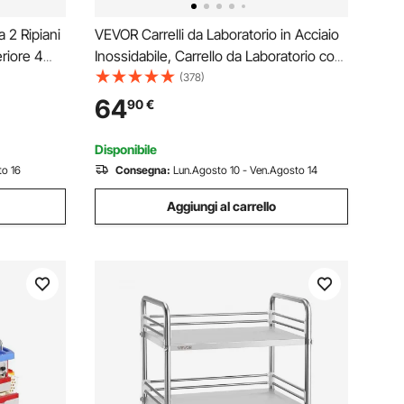
 2 Ripiani
VEVOR Carrelli da Laboratorio in Acciaio
riore 4
Inossidabile, Carrello da Laboratorio con
 Materiale
Vassoio Singolo, 2 Ruote Silenziose,
(378)
r
Carrello da Laboratorio con Rotelle per
64
90
€
, Salone,
Laboratorio, Clinica, Ospedale, Salone
Disponibile
o 16
Consegna:
Lun.Agosto 10 - Ven.Agosto 14
Aggiungi al carrello