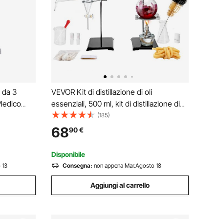
 da 3
VEVOR Kit di distillazione di oli
 Medico
essenziali, 500 ml, kit di distillazione di
o, Carrello
vetreria da laboratorio 3.3 Boro con
(185)
n 4 Ruote
lampada ad alcool, rete in ceramica e 24,
68
90
€
dale,
40 giunti, set da 28 pezzi
Disponibile
 13
Consegna:
non appena Mar.Agosto 18
Aggiungi al carrello