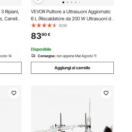
3 Ripiani,
VEVOR Pulitore a Ultrasuoni Aggiornato
e, Carrello
6 L (Riscaldatore da 200 W Ultrasuoni da
 Carrello
180 W) Pulitore di Parti a Ultrasuoni da
(628)
ori per
Laboratorio Digitale con Temporizzatore
83
90
€
Ospedale
per Pulizia di Strumenti di Gioielli
Disponibile
gosto 14
Consegna:
non appena Mar.Agosto 11
Aggiungi al carrello