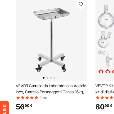
VEVOR Carrello da Laboratorio in Acciaio
VEVOR Kit d
Inox, Carrello Portaoggetti Carico 16kg,
kit di dist
Carrello da Laboratorio Regolabile in
giunti, dist
(378)
Altezza 84-132,5 cm, Vassoio
1000 ml, se
56
80
90
€
90
€
Rimovibile, Carrello per Clinica Salone
da 29 pezz