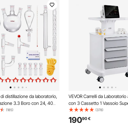
i distillazione da laboratorio,
VEVOR Carrelli da Laboratorio 
illazione 3.3 Boro con 24, 40
con 3 Cassetto 1 Vassoio Sup
illazione di oli essenziali da
Ruote, Carrello Medico Mobile
(185)
(378)
t di attrezzature per vetreria
ABS Consilenziose, Carrelli pe
190
90
€
i
Laboratorio, Clinica, Ospedale