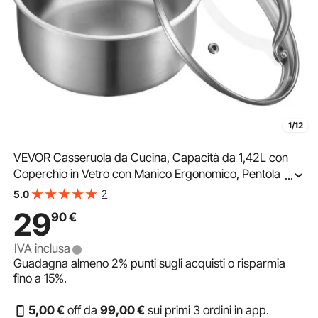
1/12
VEVOR Casseruola da Cucina, Capacità da 1,42L con
Coperchio in Vetro con Manico Ergonomico, Pentola per
...
Zuppa Latte Verdure in Acciaio Inox, Casseruola da
2
5.0
Cucina
29
90
€
IVA inclusa
Guadagna almeno
2%
punti sugli acquisti o risparmia
fino a
15%
.
5
,00
€
off da
99
,00
€
sui primi 3 ordini in app.