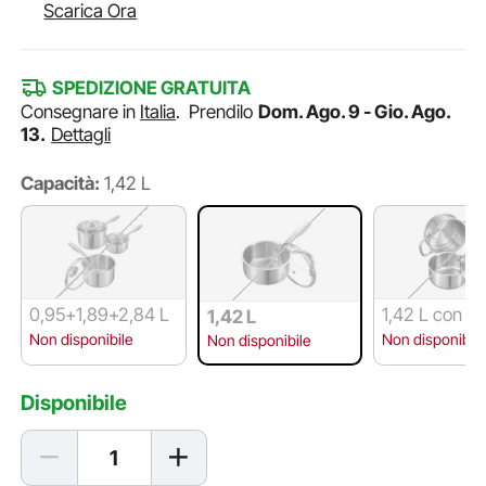
Scarica Ora
SPEDIZIONE GRATUITA
Consegnare in
Italia
.
Prendilo
Dom. Ago. 9 - Gio. Ago.
13.
Dettagli
Capacità:
1,42 L
0,95+1,89+2,84 L
1,42 L con V
1,42 L
zatore
Non disponibile
Non disponibile
Non disponibile
Disponibile