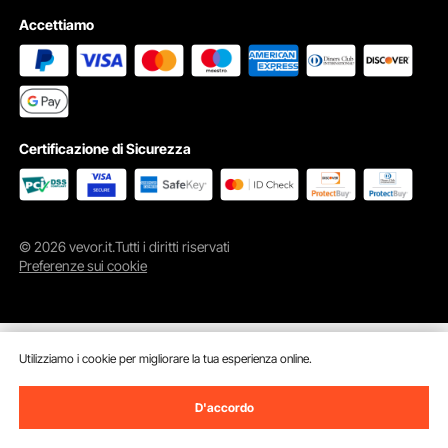
Accettiamo
Certificazione di Sicurezza
© 2026 vevor.it.Tutti i diritti riservati
Preferenze sui cookie
Utilizziamo i cookie per migliorare la tua esperienza online.
D'accordo
Aggiungi al carrello
Compra Subito