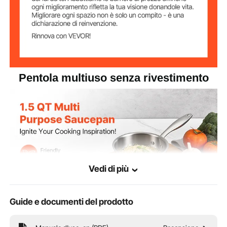
Materiale
SUS201
dell'impugnatura
Metodo di
rivettata
installazione della
maniglia
Pentola multiuso senza rivestimento
Temperatura
600 ℉ / 315 ℃
massima
2,2 libbre / 1 kg
Peso netto
13,39 x 6,89 x 5,91 pollici /
Dimensioni del
prodotto
340 x 175 x 150 mm
Vedi di più
Guide e documenti del prodotto