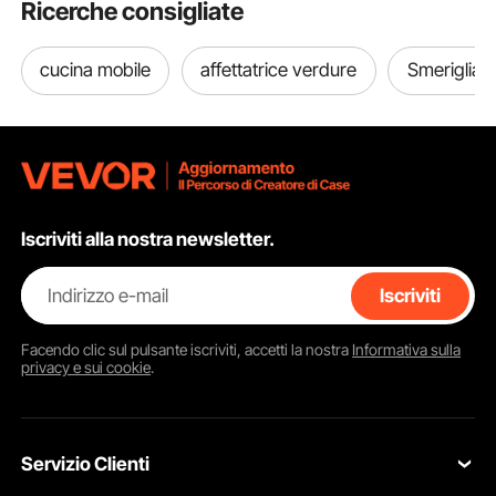
Ricerche consigliate
cucina mobile
affettatrice verdure
Smerigliat
Iscriviti alla nostra newsletter.
Indirizzo e-mail
Iscriviti
Facendo clic sul pulsante
iscriviti
, accetti la nostra
Informativa sulla
privacy e sui cookie
.
Servizio Clienti