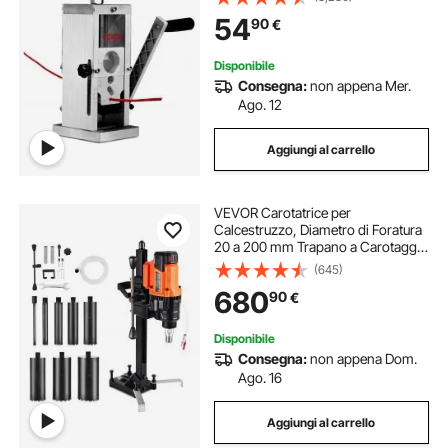
Cavi Elettrici Funzionamento con
54
90
€
Trapano 13 x 13 x 30 cm, Spella
Cavi Manuale
Disponibile
Consegna:
non appena Mer.
Ago. 12
Aggiungi al carrello
VEVOR Carotatrice per
Calcestruzzo, Diametro di Foratura
20 a 200 mm Trapano a Carotaggio
per Calcestruzzo a Secco e a
(645)
Umido con Supporto, 8 Punte da
680
90
€
Trapano, Velocità 850 giri/min,
3000 W
Disponibile
Consegna:
non appena Dom.
Ago. 16
Aggiungi al carrello