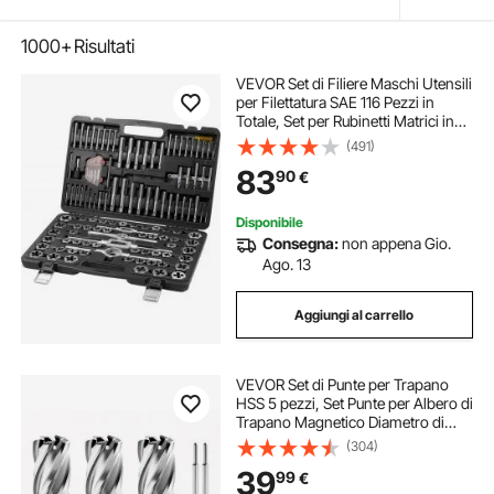
1000+
Risultati
VEVOR Set di Filiere Maschi Utensili
per Filettatura SAE 116 Pezzi in
Totale, Set per Rubinetti Matrici in
Lega di Zinco Utensili per Filettature
(491)
in Valigetta Portatile, Set di Rubinetti
83
90
€
Chiavi 116 Pz
Disponibile
Consegna:
non appena Gio.
Ago. 13
Aggiungi al carrello
VEVOR Set di Punte per Trapano
HSS 5 pezzi, Set Punte per Albero di
Trapano Magnetico Diametro di
Taglio 15,9 mm con 2 Perni di
(304)
Centraggio Profondità di Taglio
39
99
€
25,4 mm Acciaio Rapido M2AL