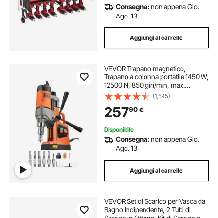
Consegna:
non appena Gio.
Ago. 13
Aggiungi al carrello
VEVOR Trapano magnetico,
Trapano a colonna portatile 1450 W,
12500 N, 850 giri/min, max.
Diametro del foro (punta per
(1,545)
carotaggio) 40 mm, max.
257
90
€
Profondità di carotaggio 50 mm
Disponibile
Consegna:
non appena Gio.
Ago. 13
Aggiungi al carrello
VEVOR Set di Scarico per Vasca da
Bagno Indipendente, 2 Tubi di
Scarico in Ottone, Kit di Scarico per