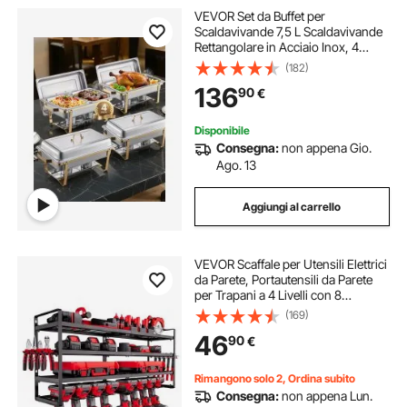
VEVOR Set da Buffet per
Scaldavivande 7,5 L Scaldavivande
Rettangolare in Acciaio Inox, 4
Pezzi, con 2 Teglie Grandi e 4
(182)
Mezze Teglie, con Coperchio e
136
90
€
Supporto per Teglia per Acqua, per
Feste, Oro
Disponibile
Consegna:
non appena Gio.
Ago. 13
Aggiungi al carrello
VEVOR Scaffale per Utensili Elettrici
da Parete, Portautensili da Parete
per Trapani a 4 Livelli con 8
Supporti per Trapano, Portaoggetti
(169)
con Supporto per Cacciavite, per
46
90
€
Utensili da Garage Officina
Rimangono solo 2, Ordina subito
Consegna:
non appena Lun.