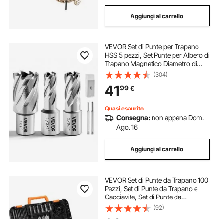
Aggiungi al carrello
VEVOR Set di Punte per Trapano
HSS 5 pezzi, Set Punte per Albero di
Trapano Magnetico Diametro di
Taglio 12,7/15,87/25,4 mm con 2
(304)
Perni di Centraggio Profondità di
41
99
€
Taglio 25,4 mm, Scatole di Plastica
Quasi esaurito
Consegna:
non appena Dom.
Ago. 16
Aggiungi al carrello
VEVOR Set di Punte da Trapano 100
Pezzi, Set di Punte da Trapano e
Cacciavite, Set di Punte da
Cacciavite Adatte per Foratura di
(92)
Metallo, Kit Combinato Assortiti in