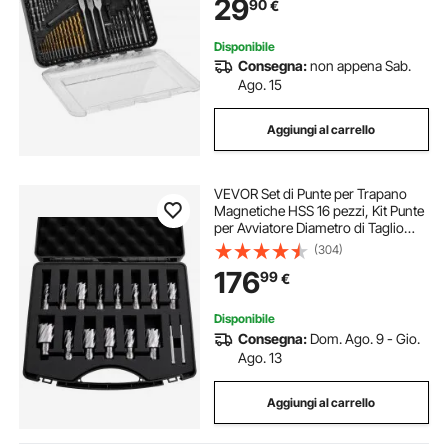
29
90
€
Custodia per Trasporto Organizzata
Disponibile
Consegna:
non appena Sab.
Ago. 15
Aggiungi al carrello
VEVOR Set di Punte per Trapano
Magnetiche HSS 16 pezzi, Kit Punte
per Avviatore Diametro di Taglio
11,11-34,92 mm, 14 Punte per
(304)
Trapano di Foratura 2 Perni di
176
99
€
Centraggio, Profondità di Taglio
25,4 mm
Disponibile
Consegna:
Dom. Ago. 9 - Gio.
Ago. 13
Aggiungi al carrello