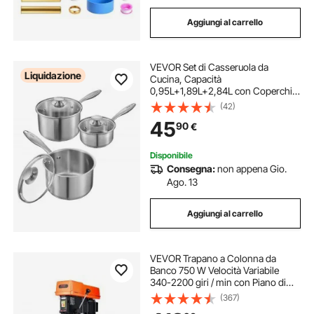
Aggiungi al carrello
VEVOR Set di Casseruola da
Liquidazione
Cucina, Capacità
0,95L+1,89L+2,84L con Coperchio
in Vetro con Manico Ergonomico,
(42)
Pentola per Zuppa Latte Verdure in
45
90
€
Acciaio Inox, Casseruola da Cucina
Disponibile
Consegna:
non appena Gio.
Ago. 13
Aggiungi al carrello
VEVOR Trapano a Colonna da
Banco 750 W Velocità Variabile
340-2200 giri / min con Piano di
Lavoro Inclinabile da 0 a 45°,
(367)
Posizionamento a Raggi X, Trapano