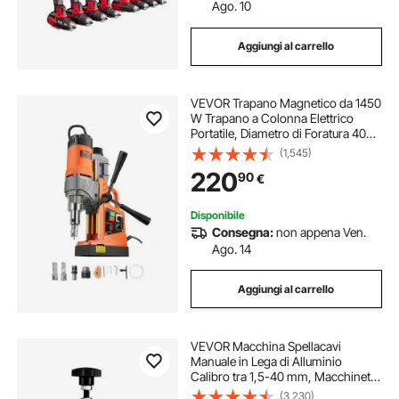
Ago. 10
Aggiungi al carrello
VEVOR Trapano Magnetico da 1450
W Trapano a Colonna Elettrico
Portatile, Diametro di Foratura 40
mm 12500 N 800 giri/min con
(1,545)
Velocità Variabile, Macchina per
220
90
€
Perforazione per Qualsiasi
Superficie
Disponibile
Consegna:
non appena Ven.
Ago. 14
Aggiungi al carrello
VEVOR Macchina Spellacavi
Manuale in Lega di Alluminio
Calibro tra 1,5-40 mm, Macchinetta
Spellafili Manuale per Cablaggio
(3,230)