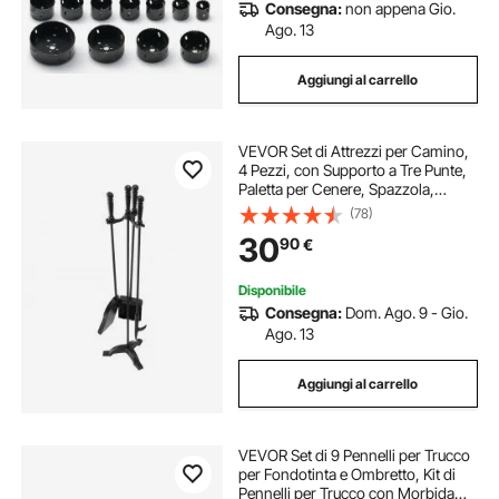
Consegna:
non appena Gio.
Ago. 13
Aggiungi al carrello
VEVOR Set di Attrezzi per Camino,
4 Pezzi, con Supporto a Tre Punte,
Paletta per Cenere, Spazzola,
Attizzatoio per Camino, Accessori
(78)
per Camino in Ferro Battuto per
30
90
€
Falò da Interno Esterno, Nero
Disponibile
Consegna:
Dom. Ago. 9 - Gio.
Ago. 13
Aggiungi al carrello
VEVOR Set di 9 Pennelli per Trucco
per Fondotinta e Ombretto, Kit di
Pennelli per Trucco con Morbida