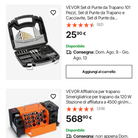
VEVOR Set di Punte da Trapano 101
Pezzi, Set di Punte da Trapano e
Cacciavite, Set di Punte da
Cacciavite Adatte per Foratura di
(92)
Metallo, Kit Combinato Assortiti in
25
90
€
Custodia per Trasporto Organizzata
Disponibile
Consegna:
Dom. Ago. 9 - Gio.
Ago. 13
Aggiungi al carrello
VEVOR Affilatrice per trapano
Smerigliatrice per trapano da 120 W
Stazione di affilatura a 4500 giri/min
Affilatrice per trapano in acciaio 45#
(374)
Angolo della punta regolabile 95-
568
90
€
135° 18 pinze
Disponibile
Consegna:
non appena Dom.