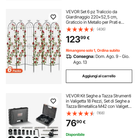
VEVOR Set 6 pz Traliccio da
Giardinaggio 220x52,5 cm,
Graticcio in Metallo per Prati e
Aiuole con Finitura Verniciata a
(406)
Polvere e Funzione ad Incastro, per
123
99
€
Sostegno di Fiori Ortaggi Piante
Rampicanti
Rimangono solo 1, Ordina subito
Consegna:
Dom. Ago. 9 - Gio.
Ago. 13
Aggiungi al carrello
VEVOR Kit Seghe a Tazza Strumenti
in Valigetta 18 Pezzi, Set di Seghe a
Tazza Bimetallica M42 con Valigetta
Portatile Dimensioni per Uso
(168)
Generale da 1,9 cm a 11,4 cm, Set
76
90
€
Frese a Tazza per Legno Ferro
Disponibile