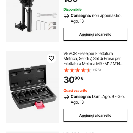
per Mattoni, Marmo
Disponibile
Consegna:
non appena Gio.
Ago. 13
Aggiungi al carrello
VEVOR Frese per Filettatura
Metrica, Set di 7, Set di Frese per
Filettatura Metrica M10 M12 M14
M18 M20 M22 Realizzato in Acciaio
(126)
al Carbonio Trattato Termicamente
30
90
€
per Riparazione della Filettatura
Quasi esaurito
Consegna:
Dom. Ago. 9 - Gio.
Ago. 13
Aggiungi al carrello