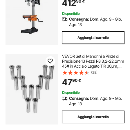
412
90
€
da Tavolo per Legno e Metallo
Disponibile
Consegna:
Dom. Ago. 9 - Gio.
Ago. 13
Aggiungi al carrello
VEVOR Set di Mandrini a Pinze di
Precisione 13 Pezzi R8 3,2-22,2mm
45# in Acciaio Legato TIR 30μm,
Scatole di Stoccaggio Etichettate,
(28)
per Fresatrici, Trapani, Alesatrici,
47
90
€
Mandrini a Pinza per Fresa
Disponibile
Consegna:
Dom. Ago. 9 - Gio.
Ago. 13
Aggiungi al carrello