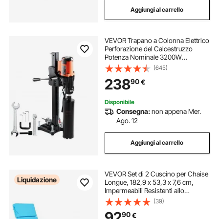
Aggiungi al carrello
VEVOR Trapano a Colonna Elettrico
Perforazione del Calcestruzzo
Potenza Nominale 3200W
Diametro Max. 20cm, Macchina
(645)
Carotatrice Elettrica 750 giri/min
238
90
€
Umido & Secco, Trapano per
Carotaggio Diamantato
Disponibile
Consegna:
non appena Mer.
Ago. 12
Aggiungi al carrello
VEVOR Set di 2 Cuscino per Chaise
Liquidazione
Longue, 182,9 x 53,3 x 7,6 cm,
Impermeabili Resistenti allo
Sbiadimento, per Sdraio con Lacci,
(39)
Spessi Cuscini per Sdraio da
92
90
€
Giardino per Piscina, Verde Acqua