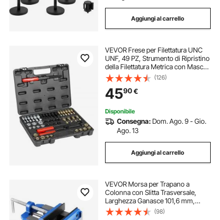
Aggiungi al carrello
VEVOR Frese per Filettatura UNC
UNF, 49 PZ, Strumento di Ripristino
della Filettatura Metrica con Maschi,
Set di Strumenti di Rifilettatura, Lime
(126)
per Filettatura per Meccanici,
45
90
€
Bricolage, Rosso e Nero
Disponibile
Consegna:
Dom. Ago. 9 - Gio.
Ago. 13
Aggiungi al carrello
VEVOR Morsa per Trapano a
Colonna con Slitta Trasversale,
Larghezza Ganasce 101,6 mm,
Morsa da Banco con Asse XY a 2
(98)
Vie, Morsetto per Banco da Lavoro