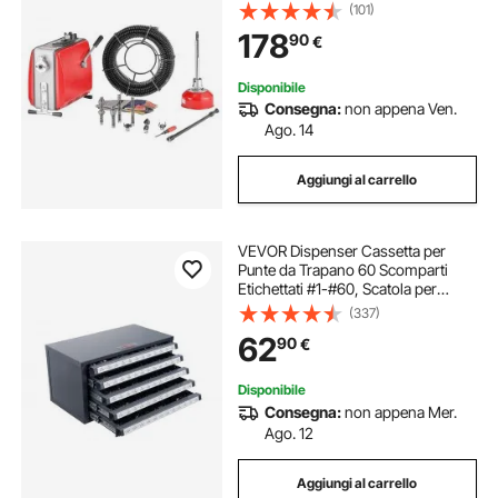
Acciaio, Pulitrice per Tubi di Scarico
(101)
Frese Intercambiabile 8 pezzi,
178
90
€
Docce, Bagno, Cucina
Disponibile
Consegna:
non appena Ven.
Ago. 14
Aggiungi al carrello
VEVOR Dispenser Cassetta per
Punte da Trapano 60 Scomparti
Etichettati #1-#60, Scatola per
Punte da Trapano 5 Cassetti per
(337)
Trapano 37,5x20x20 cm Impilabile
62
90
€
Conservazione di Punte da Trapano
Officina
Disponibile
Consegna:
non appena Mer.
Ago. 12
Aggiungi al carrello