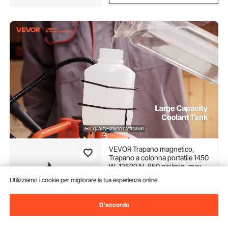
VEVOR Trapano magnetico,
Trapano a colonna portatile 1450
W, 12500 N, 850 giri/min, max.
Diametro del foro (punta per
(1,545)
Utilizziamo i cookie per migliorare la tua esperienza online.
carotaggio) 40 mm, max.
257
90
€
Profondità di carotaggio 50 mm
D'accordo
Disponibile
Consegna:
non appena Gio.