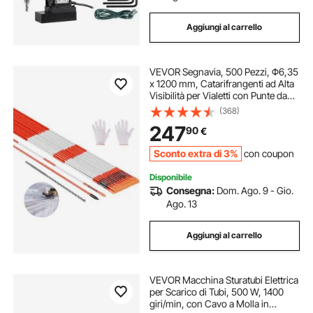
Aggiungi al carrello
VEVOR Segnavia, 500 Pezzi, Φ6,35
x 1200 mm, Catarifrangenti ad Alta
Visibilità per Vialetti con Punte da
Trapano in Acciaio da 30 cm,
(368)
Bastoncini da Neve Riflettenti in
247
90
€
Fibra di Vetro per Parcheggi
Sconto extra di 3%
con coupon
Disponibile
Consegna:
Dom. Ago. 9 - Gio.
Ago. 13
Aggiungi al carrello
VEVOR Macchina Sturatubi Elettrica
per Scarico di Tubi, 500 W, 1400
giri/min, con Cavo a Molla in