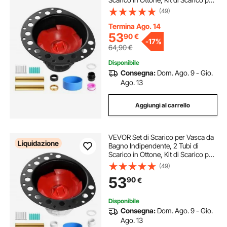
Vasca, con Adattatore di Scarico in
(49)
ABS, per Vasche da Bagno a
Pavimento, Vasche da Bagno a
Termina Ago. 14
Isola
53
90
€
-
17%
64,90
€
Disponibile
Consegna:
Dom. Ago. 9 - Gio.
Ago. 13
Aggiungi al carrello
VEVOR Set di Scarico per Vasca da
Liquidazione
Bagno Indipendente, 2 Tubi di
Scarico in Ottone, Kit di Scarico per
Vasca da Bagno, Adattatore di
(49)
Scarico, per Vasche da Bagno a
53
90
€
Pavimento, Vasche da Bagno a
Isola
Disponibile
Consegna:
Dom. Ago. 9 - Gio.
Ago. 13