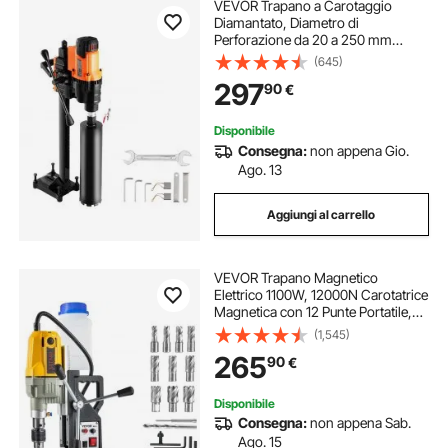
VEVOR Trapano a Carotaggio
Diamantato, Diametro di
Perforazione da 20 a 250 mm
Macchina Carotatrice per
(645)
Calcestruzzo Robusto 3200 W con
297
90
€
Supporto, Punta per Carotaggio,
per Calcestruzzo, Mattoni, Marmo
Disponibile
Consegna:
non appena Gio.
Ago. 13
Aggiungi al carrello
VEVOR Trapano Magnetico
Elettrico 1100W, 12000N Carotatrice
Magnetica con 12 Punte Portatile,
Trapano Industriale
(1,545)
Elettromagnetico con Massima
265
90
€
Foratura 40 mm e Profondità 150
mm per Uso Industriale
Disponibile
Consegna:
non appena Sab.
Ago. 15