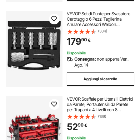
VEVOR Set di Punte per Svasatore
Carotaggio 6 Pezzi Taglierina
Anulare Accessori Weldon
Diametro 25-50,8 mm Profondità di
(304)
Foratura 50,8 mm in HSS, Set 6
179
90
€
Punte per Trapano in Acciaio ad Alta
Velocità
Disponibile
Consegna:
non appena Ven.
Ago. 14
Aggiungi al carrello
VEVOR Scaffale per Utensili Elettrici
da Parete, Portautensili da Parete
per Trapani a 4 Livelli con 8
Supporti per Trapano, Portaoggetti
(169)
con Pannelli Forati Laterali, per
52
90
€
Utensili da Garage Officina
Disponibile