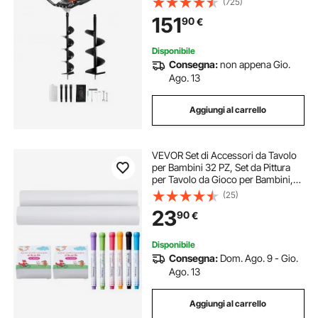
(725)
per Fori per Recinzione per Terreni
151
90
€
Agricoli Piante da Giardino
Arancione e Nero
Disponibile
Consegna:
non appena Gio.
Ago. 13
Aggiungi al carrello
VEVOR Set di Accessori da Tavolo
per Bambini 32 PZ, Set da Pittura
per Tavolo da Gioco per Bambini,
Inclusi Gessetti, Pennarelli
(25)
Cancellabili a Secco, Rotoli di Carta,
23
90
€
Accessori da Pittura per Bambini
Disponibile
Consegna:
Dom. Ago. 9 - Gio.
Ago. 13
Aggiungi al carrello