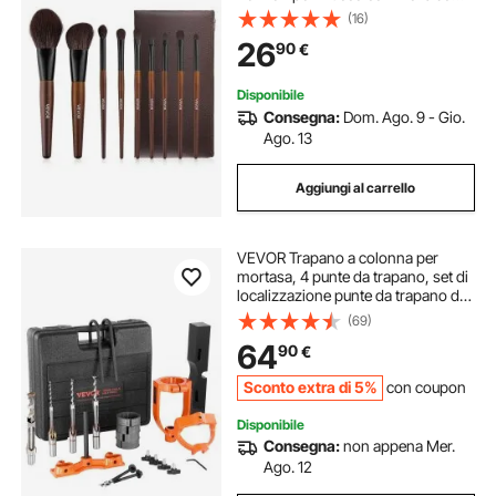
Lana Naturale e Setole Sintetiche
(16)
Vegane, Impugnatura Ergonomica
26
90
€
in Legno, Custodia da Viaggio
Disponibile
Consegna:
Dom. Ago. 9 - Gio.
Ago. 13
Aggiungi al carrello
VEVOR Trapano a colonna per
mortasa, 4 punte da trapano, set di
localizzazione punte da trapano da
banco, utensili per mortasa e
(69)
tenone con 5 boccole, per la
64
90
€
lavorazione del legno
Sconto extra di 5%
con coupon
Disponibile
Consegna:
non appena Mer.
Ago. 12