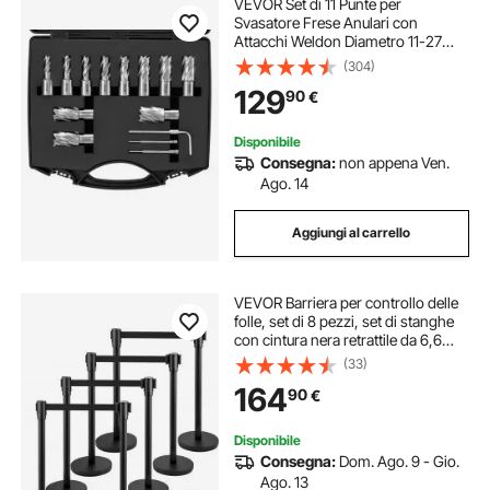
VEVOR Set di 11 Punte per
Svasatore Frese Anulari con
Attacchi Weldon Diametro 11-27
mm Profondità di Foratura 25 mm
(304)
in Acciaio Rapido HSS, Punte
129
90
€
Svasatore per Trapano Magnetico
Foratura Metalli 13 Pz
Disponibile
Consegna:
non appena Ven.
Ago. 14
Aggiungi al carrello
VEVOR Barriera per controllo delle
folle, set di 8 pezzi, set di stanghe
con cintura nera retrattile da 6,6
piedi/2 m, barriera nera per il
(33)
controllo delle folle con base in
164
90
€
cemento e metallo
Disponibile
Consegna:
Dom. Ago. 9 - Gio.
Ago. 13