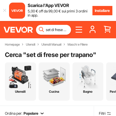
Scarica l'App VEVOR
Installare
5
,00
€
off da
99
,00
€
sui primi 3 ordini
in app.
Homepage
Utensili
Utensili Manuali
Maschi e Filiere
Cerca "
set di frese per trapano
"
Utensili
Cucina
Bagno
Pav
Ordina per:
Popolare
Filtri