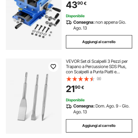
43
90
€
per Fresatrice CNC per
Lavorazione del Legno
Disponibile
Consegna:
non appena Gio.
Ago. 13
Aggiungi al carrello
VEVOR Set di Scalpelli 3 Pezzi per
Trapano a Percussione SDS Plus,
con Scalpelli a Punta Piatti e
Angolati, in Lega di Acciaio Trattato
(8)
Termicamente, con Bordo Affilato,
21
90
€
per Demolizioni Fai Da Te
Disponibile
Consegna:
Dom. Ago. 9 - Gio.
Ago. 13
Aggiungi al carrello