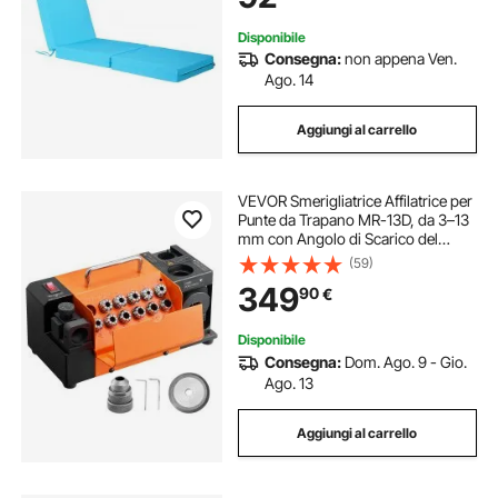
Disponibile
Consegna:
non appena Ven.
Ago. 14
Aggiungi al carrello
VEVOR Smerigliatrice Affilatrice per
Punte da Trapano MR-13D, da 3–13
mm con Angolo di Scarico del
Labbro Regolabile, Labbro di Taglio
(59)
Anteriore e Angolo di Punta di
349
90
€
95°-135°, con 11 Pinze
Disponibile
Consegna:
Dom. Ago. 9 - Gio.
Ago. 13
Aggiungi al carrello