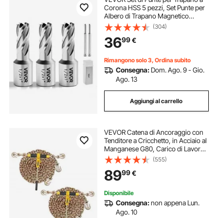
Corona HSS 5 pezzi, Set Punte per
Albero di Trapano Magnetico
Diametro di Taglio 25,4 mm con 2
(304)
Perni di Centraggio Profondità di
36
99
€
Taglio 25,4 mm Acciaio Rapido
M2AL
Rimangono solo 3, Ordina subito
Consegna:
Dom. Ago. 9 - Gio.
Ago. 13
Aggiungi al carrello
VEVOR Catena di Ancoraggio con
Tenditore a Cricchetto, in Acciaio al
Manganese G80, Carico di Lavoro
di 3600 kg del Legatore a
(555)
Cricchetto, 2 Set di Catene e
89
99
€
Leganti per il Trasporto, il
Disboscamento
Disponibile
Consegna:
non appena Lun.
Ago. 10