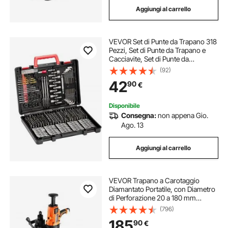
Aggiungi al carrello
punte forstner set
weldon set punte
VEVOR Set di Punte da Trapano 318
set punte svasatore
Pezzi, Set di Punte da Trapano e
Cacciavite, Set di Punte da
Cacciavite Adatte per Foratura di
(92)
set punte cemento sds
set di frese
Metallo, Kit Combinato Assortiti in
42
90
€
Custodia per Trasporto Organizzata
set fresea tazza calcestruzzo
frese set
Disponibile
Consegna:
non appena Gio.
Ago. 13
Aggiungi al carrello
VEVOR Trapano a Carotaggio
Diamantato Portatile, con Diametro
di Perforazione 20 a 180 mm
Macchina Carotatrice per
(796)
Calcestruzzo Robusto 2600 W con
185
90
€
Supporto, Punta per Carotaggio,