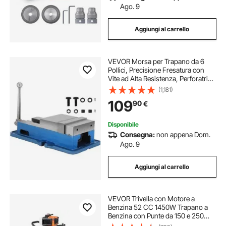
Ago. 9
Aggiungi al carrello
VEVOR Morsa per Trapano da 6
Pollici, Precisione Fresatura con
Vite ad Alta Resistenza, Perforatrice
Banco con Forza di Serraggio,
(1,181)
Morsa per Fresatura di Precisione
109
90
€
con una Comoda Impugnatura
Disponibile
Consegna:
non appena Dom.
Ago. 9
Aggiungi al carrello
VEVOR Trivella con Motore a
Benzina 52 CC 1450W Trapano a
Benzina con Punte da 150 e 250
mm 3 Barre di Prolunga Trapano