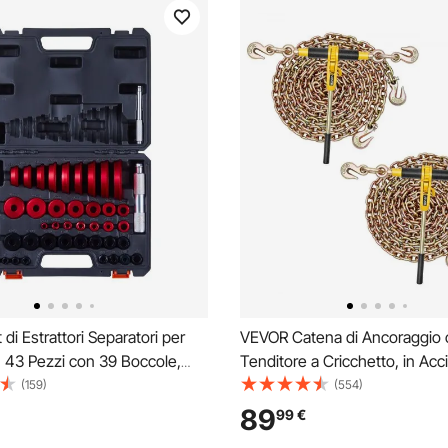
di Estrattori Separatori per
VEVOR Catena di Ancoraggio 
, 43 Pezzi con 39 Boccole,
Tenditore a Cricchetto, in Acci
mpugnatura, Kit di Utensili per
Manganese G80, Carico di Lav
(159)
(554)
ole per Installazione e
3600 kg del Legatore a Cricch
89
99
€
per Impieghi Gravosi con
di Catene e Leganti per il Trasp