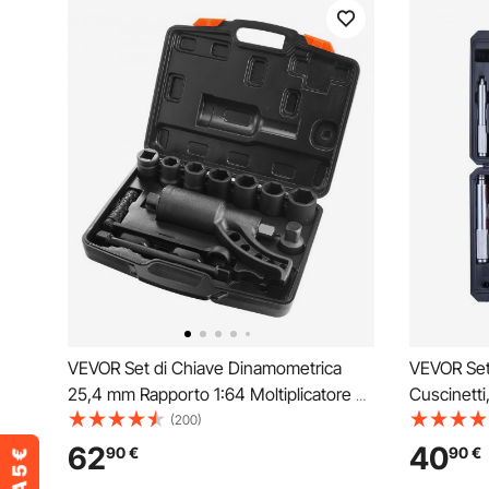
VEVOR Set di Chiave Dinamometrica
VEVOR Set 
25,4 mm Rapporto 1:64 Moltiplicatore di
Cuscinetti
Forza con 8 Bussole, Set Moltiplicatore
Albero di I
(200)
di Forza Svita Bulloni per la Rimozione
Guida Bocc
62
40
90
€
90
€
dei Dadi per Riparazione Auto Officina
Rimozione 