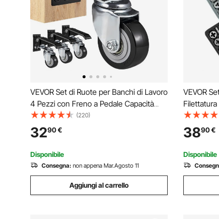
VEVOR Set di Ruote per Banchi di Lavoro
VEVOR Set 
4 Pezzi con Freno a Pedale Capacità
Filettatura
Carico Max. 74,8kg, Ruote Girevoli da 4
per Rubinet
(220)
Pz per Banco di Lavoro Mobili
Utensili pe
32
38
90
€
90
€
Attrezzatura Industriale Ruote di
Portatile, 
Ricambio con Freno
Disponibile
Disponibile
Consegna:
non appena Mar.Agosto 11
Consegn
Aggiungi al carrello