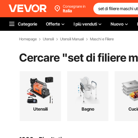
Consegnare in
Italia
Categorie
Offerte
I più venduti
Nuovo
Homepage
Utensili
Utensili Manuali
Maschi e Filiere
Cercare "
set di filiere 
Utensili
Bagno
Cuci