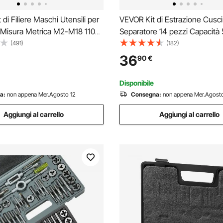
di Filiere Maschi Utensili per
VEVOR Kit di Estrazione Cusci
a Misura Metrica M2-M18 110
Separatore 14 pezzi Capacità 
tale, Set per Rubinetti Matrici
Tonnellate, Kit di Rimozione C
(491)
(182)
Zinco Utensili per Filettature in
Pignone con Ganasce Set di Es
36
90
€
Set Rubinetti Chiavi
Utensili per Divisione, Kit Uten
Autoveicoli
Disponibile
a:
non appena Mer.Agosto 12
Consegna:
non appena Mer.Agosto
Aggiungi al carrello
Aggiungi al carrello