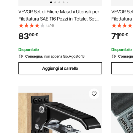
VEVOR Set di Filiere Maschi Utensili per
VEVOR Set 
Filettatura SAE 116 Pezzi in Totale, Set
Filettatur
per Rubinetti Matrici in Lega di Zinco
Pezzi in To
(491)
Utensili per Filettature in Valigetta
in Lega di 
83
71
90
€
90
€
Portatile, Set di Rubinetti Chiavi 116 Pz
Valigetta, 
Disponibile
Disponibile
Consegna:
non appena Gio.Agosto 13
Consegn
Aggiungi al carrello