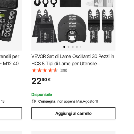
ensili per
VEVOR Set di Lame Oscillanti 30 Pezzi in
 - M12 40
HCS 8 Tipi di Lame per Utensile
ti Matrici
Multifunzione Taglio di Legno Metallo,
(319)
lettature in
Kit di Lame Multifunzione Totale 30
22
90
€
Pezzi Sostituibili 8 Tipi per Utensili
Oscillanti
Disponibile
 13
Consegna:
non appena Mar.Agosto 11
Aggiungi al carrello