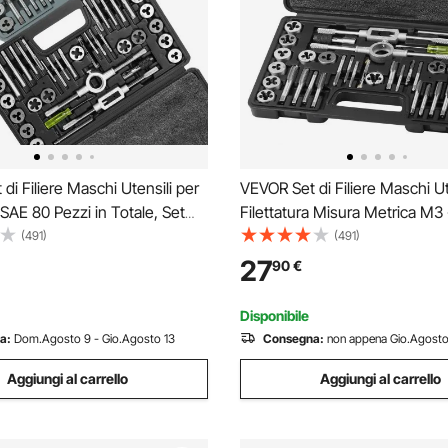
di Filiere Maschi Utensili per
VEVOR Set di Filiere Maschi Ut
 SAE 80 Pezzi in Totale, Set
Filettatura Misura Metrica M3
ti Matrici in Lega di Zinco
Pezzi in Totale, Set per Rubinet
(491)
(491)
r Filettature in Valigetta
in Lega di Zinco Utensili per Fi
27
90
€
Set di Rubinetti Chiavi 80 Pz
Valigetta, Set Rubinetti Chiavi
Disponibile
a:
Dom.Agosto 9 - Gio.Agosto 13
Consegna:
non appena Gio.Agosto
Aggiungi al carrello
Aggiungi al carrello