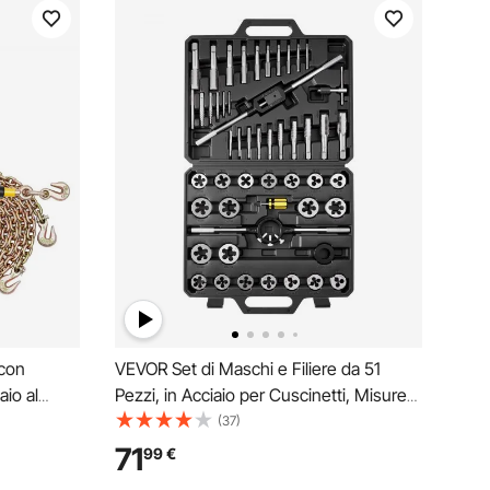
con
VEVOR Set di Maschi e Filiere da 51
aio al
Pezzi, in Acciaio per Cuscinetti, Misure
oro di
Metriche da M6 a M24, Kit Attrezzature
(37)
etto, 2 Set
con Maschi e Filiere Chiave Inglese
71
99
€
orto, il
Custodia e Accessori Completi, per