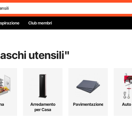
Ispirazione
Club membri
maschi utensili
"
na
Arredamento
Pavimentazione
Auto
per Casa