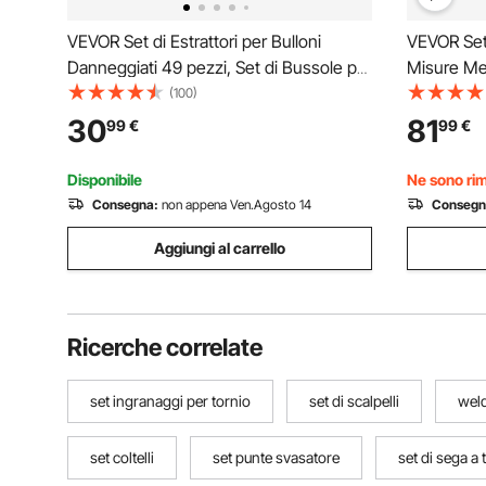
VEVOR Set di Estrattori per Bulloni
VEVOR Set 
Danneggiati 49 pezzi, Set di Bussole per
Misure Me
Estrazione Dadi Rotti Utensili per
con Maschi
(100)
Rimozione Bulloni Danneggiati per
e Fine, Ch
30
81
99
€
99
€
Riparazioni Domestiche Officina Garage,
Portatile 
Acciaio Cr-Mo
Filettatura
Disponibile
Ne sono rim
Consegna:
non appena Ven.Agosto 14
Consegn
Aggiungi al carrello
Ricerche correlate
set ingranaggi per tornio
set di scalpelli
weld
set coltelli
set punte svasatore
set di sega a 