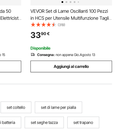
 da 50
VEVOR Set di Lame Oscillanti 100 Pezzi
Elettricisti
in HCS per Utensile Multifunzione Taglio
unte
di Legno, Kit di Lame Multifunzione
(319)
e con
Totale 100 Pezzi Sostituibili per Taglio
33
90
€
nsione
Plastica Legno con Scala
Disponibile
o 15
Consegna:
non appena Gio.Agosto 13
Aggiungi al carrello
set coltello
set di lame per pialla
i batteria
set seghe tazza
set trapano