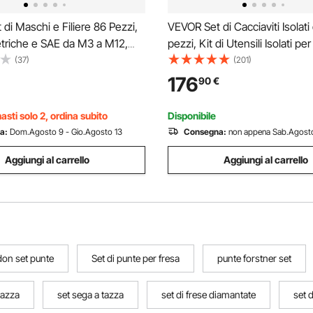
di Maschi e Filiere 86 Pezzi,
VEVOR Set di Cacciaviti Isolati
triche e SAE da M3 a M12,
pezzi, Kit di Utensili Isolati per 
 e Filiere a Filettatura Grossa
Professionali da 1000 V con P
(37)
(201)
iave Inglese, Custodia
Magnetiche, Chiave Esagonal
176
90
€
e Accessori Completi, per
Impugnatura a T Tester di Te
asti solo 2, ordina subito
Disponibile
a:
Dom.Agosto 9 - Gio.Agosto 13
Consegna:
non appena Sab.Agost
Aggiungi al carrello
Aggiungi al carrello
on set punte
Set di punte per fresa
punte forstner set
tazza
set sega a tazza
set di frese diamantate
set d