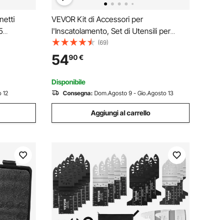
netti
VEVOR Kit di Accessori per
5
l'Inscatolamento, Set di Utensili per
uscinetti a
l'Inscatolamento 9 Pezzi, Set di Base per
(69)
trattori
Conservazione per Preparare
54
90
€
sili per
Marmellate, Lavabile in Lavastoviglie
Struttura Robusta
Disponibile
 12
Consegna:
Dom.Agosto 9 - Gio.Agosto 13
Aggiungi al carrello