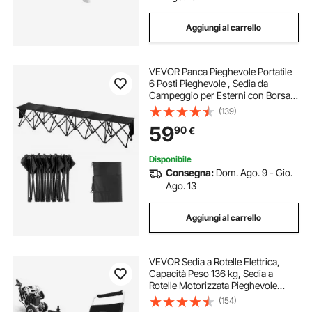
Aggiungi al carrello
VEVOR Panca Pieghevole Portatile
6 Posti Pieghevole , Sedia da
Campeggio per Esterni con Borsa
per Trasporto, Panca Campo per
(139)
Sport Calcio Pesca, Seduta
59
90
€
Istantanea Senza Montaggio, Panca
Nero
Disponibile
Consegna:
Dom. Ago. 9 - Gio.
Ago. 13
Aggiungi al carrello
VEVOR Sedia a Rotelle Elettrica,
Capacità Peso 136 kg, Sedia a
Rotelle Motorizzata Pieghevole
Leggera Larghezza 508 mm, Sedia
(154)
in Lega di Alluminio per Tutti i