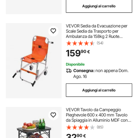
Aggiungi al carrello
VEVOR Sedia da Evacuazione per
Scale Sedia da Trasporto per
Ambulanza da 158kg 2 Ruote
Trasferimento Medico Sedia a
(54)
Rotelle Trasporto di Emergenza
159
90
€
Portatile Pieghevole per Anziani
Disabili Pompiere
Disponibile
Consegna:
non appena Dom.
Ago. 16
Aggiungi al carrello
VEVOR Tavolo da Campeggio
Pieghevole 600 x 400 mm Tavolo
da Spiaggia in Alluminio MDF con
Strato in Rete, Maniglia per
(85)
Trasporto, Leggero e Compatto per
32
90
€
Picnic all'Aperto, Barbecue, Nero