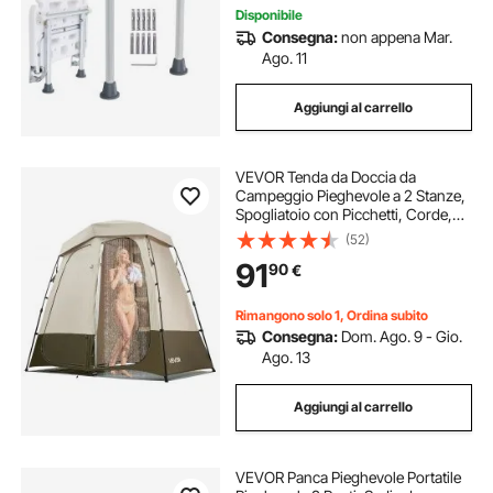
Disponibile
Consegna:
non appena Mar.
Ago. 11
Aggiungi al carrello
VEVOR Tenda da Doccia da
Campeggio Pieghevole a 2 Stanze,
Spogliatoio con Picchetti, Corde,
Borsa per il Trasporto e Traversa,
(52)
Tessuto Oxford 150D con
91
90
€
Rivestimento Argentato, per
Campeggio, Spiaggia
Rimangono solo 1, Ordina subito
Consegna:
Dom. Ago. 9 - Gio.
Ago. 13
Aggiungi al carrello
VEVOR Panca Pieghevole Portatile