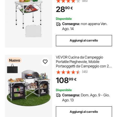
(85)
Trasporto, Leggero e Compatto per
28
90
€
Picnic all'Aperto, Barbecue, Argento
Disponibile
Consegna:
non appena Ven.
Ago. 14
Aggiungi al carrello
VEVOR Cucina da Campeggio
Nuovo
Portatile Pieghevole, Mobile
Portaoggetti da Campeggio con 2
Tavoli Laterali in MDF Paravento
(45)
Rimovibile per Fornello, Spazio
108
99
€
Portaoggetti Gambe a X, Mobile
Cucina per Picnic
Disponibile
Consegna:
Dom. Ago. 9 - Gio.
Ago. 13
Aggiungi al carrello