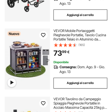
Ago. 13
Aggiungi al carrello
VEVOR Mobile Portaoggetti
Nuovo
Pieghevole Portatile, Tavolo Cucina
Portatile Telaio in Alluminio da
Esterno Postazione Compatta da
(165)
Campeggio Picnic Viaggio Feste
73
99
€
all'Aperto 6 Ripiani Borsa da
Trasporto
Disponibile
Consegna:
Dom. Ago. 9 - Gio.
Ago. 13
Aggiungi al carrello
VEVOR Tavolino da Campeggio
Spiaggia Pieghevole Portatile in
Acciaio Massima Capacità 25kg per
Viaggio Escursione Picnic Pesca,