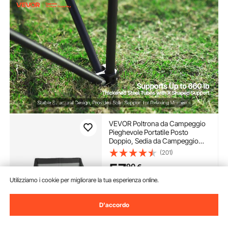
VEVOR Poltrona da Campeggio
Pieghevole Portatile Posto
Doppio, Sedia da Campeggio
Pieghevole per 2 Persone da
(201)
Pesca Picnic Spiaggia
57
90
€
Escursionismo, Carico max. 300
kg con Portabicchieri
Utilizziamo i cookie per migliorare la tua esperienza online.
Disponibile
Consegna:
non appena Mar.
D'accordo
Ago. 11