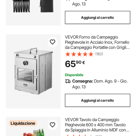
Ago. 13
Aggiungi al carrello
VEVOR Forno da Campeggio
Pieghevole in Acciaio Inox, Fornello
da Campeggio Portatile con Griglia
a 3 Livelli, Maniglia e Termometro,
(182)
Utilizzare con Fuoco a Legna, per
65
90
€
Cuocere Pizza, Cucina all'Aperto
Disponibile
Consegna:
Dom. Ago. 9 - Gio.
Ago. 13
Aggiungi al carrello
VEVOR Tavolo da Campeggio
Liquidazione
Pieghevole 600 x 400 mm Tavolo
da Spiaggia in Alluminio MDF con
Strato in Rete, Maniglia per