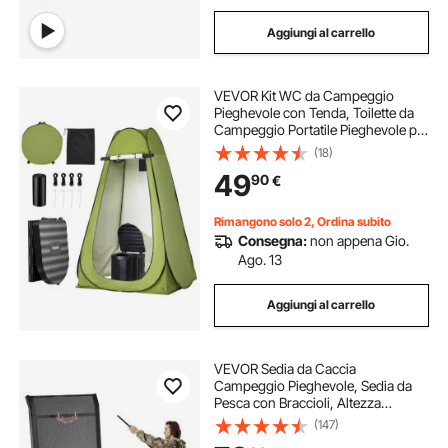
Aggiungi al carrello
VEVOR Kit WC da Campeggio
Pieghevole con Tenda, Toilette da
Campeggio Portatile Pieghevole per
Campeggio Viaggio Escursionismo
(18)
Carico max. 150 kg, Borsa da
49
90
€
Trasporto Sacchi per Spazzatura
Rimangono solo 2, Ordina subito
Consegna:
non appena Gio.
Ago. 13
Aggiungi al carrello
VEVOR Sedia da Caccia
Campeggio Pieghevole, Sedia da
Pesca con Braccioli, Altezza
Regolabile Capacità Carico 158 kg,
(147)
Sedile Rotazione 360°, Altezza