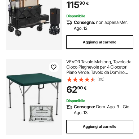
115
90
€
Campeggio Shopping Giardino
Picnic
Disponibile
Consegna:
non appena Mer.
Ago. 12
Aggiungi al carrello
VEVOR Tavolo Mahjong, Tavolo da
Gioco Pieghevole per 4 Giocatori
Piano Verde, Tavolo da Domino
Quadrato Pieghevole Portatile con
(110)
Maniglia per Trasporto per Feste da
62
90
€
Picnic Campeggio, 34 x 34 Pollici
Disponibile
Consegna:
Dom. Ago. 9 - Gio.
Ago. 13
Aggiungi al carrello