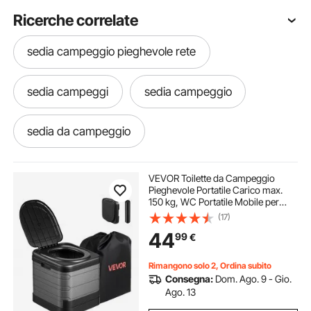
Ricerche correlate
sedia campeggio pieghevole rete
sedia campeggi
sedia campeggio
sedia da campeggio
sedia pieghevole portatile
VEVOR Toilette da Campeggio
Pieghevole Portatile Carico max.
150 kg, WC Portatile Mobile per
sedia pesca campeggio
Campeggio Viaggio Pesca Camper
(17)
Casa con Borsa per Trasporto
44
99
€
Sacchi di Spazzatura Materiale di PP
sedia pieghevole portatile reclinabile
Rimangono solo 2, Ordina subito
Consegna:
Dom. Ago. 9 - Gio.
sedia da spiaggia pieghevole reclinabile
Ago. 13