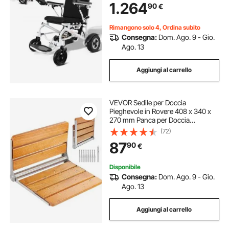
1.264
90
€
Terreni, Sedia a Rotelle per Mobilità
Rimangono solo 4, Ordina subito
Consegna:
Dom. Ago. 9 - Gio.
Ago. 13
Aggiungi al carrello
VEVOR Sedile per Doccia
Pieghevole in Rovere 408 x 340 x
270 mm Panca per Doccia
Pieghevole a Parete con Capacità
(72)
199,58 kg Sedia da Doccia
87
90
€
Pieghevole Salva Spazio, per
Anziani Donne Incinte Bambini
Disponibile
Consegna:
Dom. Ago. 9 - Gio.
Ago. 13
Aggiungi al carrello