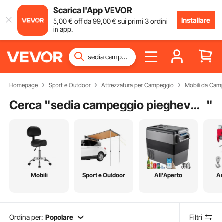
Scarica l'App VEVOR
Installare
5
,00
€
off da
99
,00
€
sui primi 3 ordini
in app.
Homepage
Sport e Outdoor
Attrezzatura per Campeggio
Mobili da Cam
Cerca "
sedia campeggio pieghevole poggiapiedi
"
Mobili
Sport e Outdoor
All'Aperto
A
Ordina per:
Popolare
Filtri