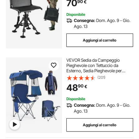
70
90
€
Seduta 420-625 mm, Giardino,
Esterno
Disponibile
Consegna:
Dom. Ago. 9 - Gio.
Ago. 13
Aggiungi al carrello
VEVOR Sedia da Campeggio
Pieghevole con Tettuccio da
Esterno, Sedia Pieghevole per
Attività all'Aperto Viaggio Spiaggia
(201)
Pesca Escursionismo Carico max.
48
90
€
150 kg, Portabicchieri, Colore Blu
Scuro
Disponibile
Consegna:
Dom. Ago. 9 - Gio.
Ago. 13
Aggiungi al carrello