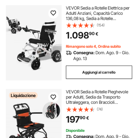
VEVOR Sedia a Rotelle Elettrica per
Adulti Anziani, Capacità Carico
136,08 kg, Sedia a Rotelle
Motorizzata Pieghevole Leggera
(154)
Larghezza 449,58 mm, Sedia
1.098
90
€
Elettrica per Tutti i Terreni Lega
Alluminio
Rimangono solo 4, Ordina subito
Consegna:
Dom. Ago. 9 - Gio.
Ago. 13
Aggiungi al carrello
VEVOR Sedia a Rotelle Pieghevole
Liquidazione
per Adulti, Sedia da Trasporto
Ultraleggera, con Braccioli
Ribaltabili Lunghi Quanto Una
(74)
Scrivania, Freno Autobloccante,
197
90
€
Sedile Largo 45,72 cm Capacità di
Peso 100 kg
Disponibile
Consegna:
Dom. Ago. 9 - Gio.