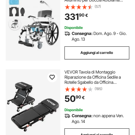
Regolabile con Freno Capacità 136
(57)
kg Larghezza 440 mm Sedia da
331
90
€
Trasporto per Comoda da Doccia
Disponibile
Consegna:
Dom. Ago. 9 - Gio.
Ago. 13
Aggiungi al carrello
VEVOR Tavola di Montaggio
Riparazione da Officina Sedile a
Rotelle Sgabello da Officina
Pieghevole Lunghezza 1016 mm,
(195)
Sedia a Rotelle da Meccanico
50
90
€
Pieghevole Scorrevole con Ruote
per Garage
Disponibile
Consegna:
non appena Ven.
Ago. 14
Aggiungi al carrello