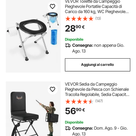
VEVOR Toilette da Campeggio
Pieghevole Portatile Capacità di
Carico da 160 kg, WC Pieghevole
per Casa Camper Escursionismo,
(13)
Sedia con WC in Acciaio Inox Sedile
28
90
€
Rotondo con Sacchi di Spazzatura
Disponibile
Consegna:
non appena Gio.
Ago. 13
Aggiungi al carrello
VEVOR Sedia da Campeggio
Pieghevole da Pesca con Schienale
Tracolla Regolabile, Sedia Capacità
di Carico 136 kg, Sgabello da
(147)
Caccia Rotazione Silenziosa a 360°
56
90
€
per Picnic, Esterno, Nero
Disponibile
Consegna:
Dom. Ago. 9 - Gio.
Ago. 13