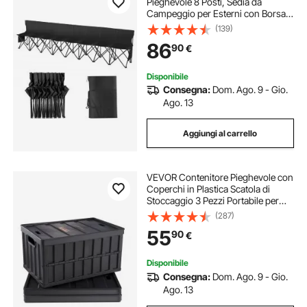
Pieghevole 8 Posti, Sedia da
Campeggio per Esterni con Borsa
per Trasporto e Schienale, Panca da
(139)
Campo per Sport Calcio Pesca,
86
90
€
Seduta Istantanea Senza
Montaggio, Nero
Disponibile
Consegna:
Dom. Ago. 9 - Gio.
Ago. 13
Aggiungi al carrello
VEVOR Contenitore Pieghevole con
Coperchi in Plastica Scatola di
Stoccaggio 3 Pezzi Portabile per
Campeggio Viaggio Auto,
(287)
Contenitore Pieghevole Capacità
55
90
€
65L con Maniglie Coperchio Uso
Esterno Interno
Disponibile
Consegna:
Dom. Ago. 9 - Gio.
Ago. 13