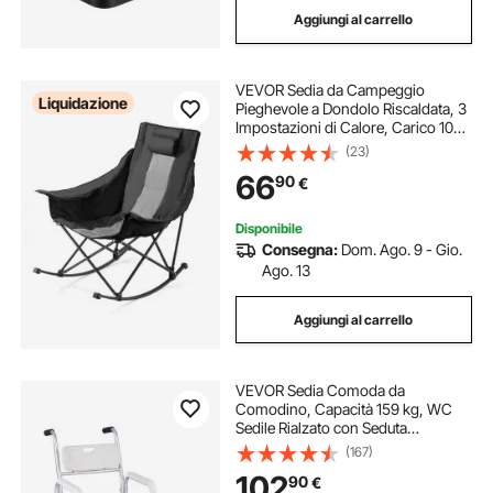
Aggiungi al carrello
sedia da spiaggia pieghevole
VEVOR Sedia da Campeggio
sedia spiaggia pieghevole
Liquidazione
Pieghevole a Dondolo Riscaldata, 3
Impostazioni di Calore, Carico 102
kg, Sdraio Imbottita Portatile per
(23)
sedia per spiaggia pieghevole
Esterni con Tasca Portabicchieri,
66
90
€
per Giardino, Viaggio
sedia pieghevole pesca
Disponibile
Consegna:
Dom. Ago. 9 - Gio.
Ago. 13
sedia per pesca pieghevole
Aggiungi al carrello
sedia portatile pieghevole spiaggia
VEVOR Sedia Comoda da
sedia esterno pieghevole
Comodino, Capacità 159 kg, WC
Sedile Rialzato con Seduta
Poggiapiedi Ribaltabile e Schienale
(167)
Imbottiti, Secchio Staccabile 5 L,
102
90
€
Sedia a Rotelle da Doccia per