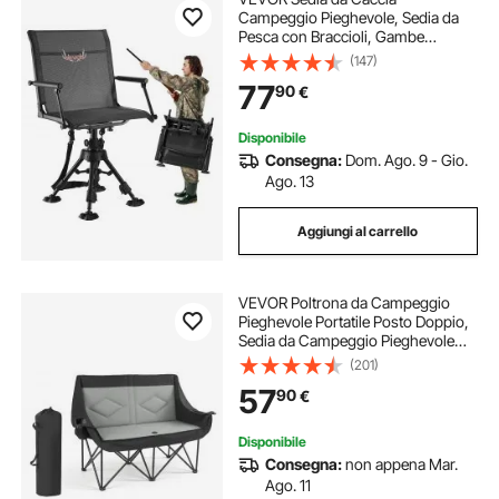
Campeggio Pieghevole, Sedia da
Pesca con Braccioli, Gambe
Regolabili Capacità di Carico 158
(147)
kg, Rotazione Silenziosa a 360°, per
77
90
€
Giardino, Esterno, Picnic
Disponibile
Consegna:
Dom. Ago. 9 - Gio.
Ago. 13
Aggiungi al carrello
VEVOR Poltrona da Campeggio
Pieghevole Portatile Posto Doppio,
Sedia da Campeggio Pieghevole
per 2 Persone da Pesca Picnic
(201)
Spiaggia Escursionismo, Carico
57
90
€
max. 300 kg con Portabicchieri
Disponibile
Consegna:
non appena Mar.
Ago. 11