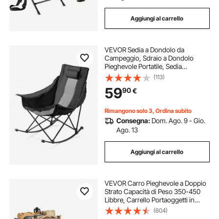
Aggiungi al carrello
VEVOR Sedia a Dondolo da
Campeggio, Sdraio a Dondolo
Pieghevole Portatile, Sedia
Reclinabile da Giardino, Carico
(113)
max. 100kg, Sdraio da Campeggio
59
90
€
Balcone, Giardino
Rimangono solo 3, Ordina subito
Consegna:
Dom. Ago. 9 - Gio.
Ago. 13
Aggiungi al carrello
VEVOR Carro Pieghevole a Doppio
Strato Capacità di Peso 350-450
Libbre, Carrello Portaoggetti in
Tessuto Leggero Pieghevole con
(604)
Rotelle, Trasportabile per Pesca