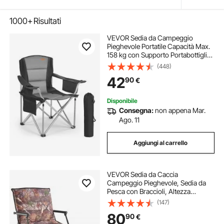
1000+
Risultati
VEVOR Sedia da Campeggio
Pieghevole Portatile Capacità Max.
158 kg con Supporto Portabottiglia
in Tessuto Oxford, Sedia da
(448)
Campeggio Esterno 980 x 630 x
42
90
€
990 mm per Campeggio Picnic
Portatile 5,7 kg
Disponibile
Consegna:
non appena Mar.
Ago. 11
Aggiungi al carrello
VEVOR Sedia da Caccia
Campeggio Pieghevole, Sedia da
Pesca con Braccioli, Altezza
Regolabile Capacità di Carico 158
(147)
kg, Rotazione Silenziosa a 360°,
80
90
€
Altezza Seduta 420-625 mm,