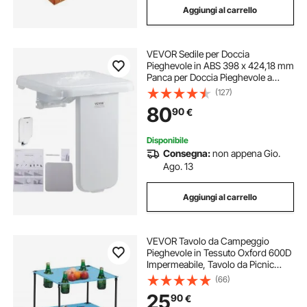
Aggiungi al carrello
VEVOR Sedile per Doccia
Pieghevole in ABS 398 x 424,18 mm
Panca per Doccia Pieghevole a
Parete con Capacità 200 kg Sedia
(127)
da Doccia Pieghevole Salva spazio
80
90
€
per Anziani Donne Incinte Bambini
Adulti
Disponibile
Consegna:
non appena Gio.
Ago. 13
Aggiungi al carrello
VEVOR Tavolo da Campeggio
Pieghevole in Tessuto Oxford 600D
Impermeabile, Tavolo da Picnic
Portatile e Leggero per Esterni con
(66)
4 Portabicchieri e Borsa per
25
90
€
Trasporto, per Picnic in