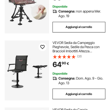
Giardino, Esterno
Disponibile
Consegna:
non appena Mer.
Ago. 19
Aggiungi al carrello
VEVOR Sedia da Campeggio
Pieghevole, Sedile da Pesca con
Braccioli Imbottiti Altezza
Regolabile, Sedia da Giardino
(31)
Capacità di Carico 136 kg,
64
90
€
Rotazione 360°, Sgabello per
Picnic, Pesca all'Aperto
Disponibile
Consegna:
Dom. Ago. 9 - Gio.
Ago. 13
Aggiungi al carrello
VEVOR Sedia da Caccia