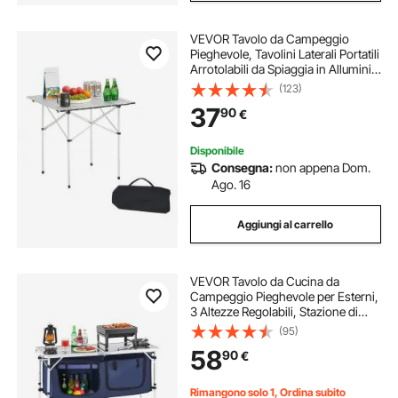
VEVOR Tavolo da Campeggio
Pieghevole, Tavolini Laterali Portatili
Arrotolabili da Spiaggia in Alluminio
Leggero, con Borsa per Trasporto,
(123)
per Cucinare all'Aperto, Festa,
37
90
€
Picnic, Viaggi, Argento
Disponibile
Consegna:
non appena Dom.
Ago. 16
Aggiungi al carrello
VEVOR Tavolo da Cucina da
Campeggio Pieghevole per Esterni,
3 Altezze Regolabili, Stazione di
Cottura Portatile Leggera in
(95)
Alluminio con Organizzatore per
58
90
€
Riporre Oggetti, Maniglia per
Trasporto, Blu
Rimangono solo 1, Ordina subito