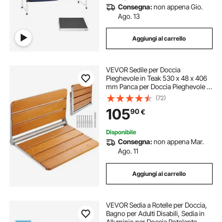
Consegna:
non appena Gio.
Ago. 13
Aggiungi al carrello
VEVOR Sedile per Doccia
Pieghevole in Teak 530 x 48 x 406
mm Panca per Doccia Pieghevole a
Parete con Capacità 226,8 kg Sedia
(72)
da Doccia Pieghevole Salva Spazio,
105
90
€
per Anziani Donne Incinte Bambini
Disponibile
Consegna:
non appena Mar.
Ago. 11
Aggiungi al carrello
VEVOR Sedia a Rotelle per Doccia,
Bagno per Adulti Disabili, Sedia in
Alluminio per Doccia Rotolante