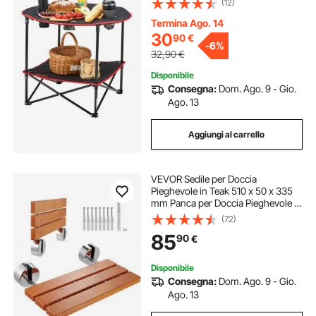
(12)
Tavolino Doppio Ripiano Portatile
Pieghevole Tessuto Oxford 600D
Termina Ago. 14
2,3kg
30
90
€
-
6%
32,90
€
Disponibile
Consegna:
Dom. Ago. 9 - Gio.
Ago. 13
Aggiungi al carrello
VEVOR Sedile per Doccia
Pieghevole in Teak 510 x 50 x 335
mm Panca per Doccia Pieghevole a
Parete con Capacità 199,58 kg
(72)
Sedia da Doccia Pieghevole Salva
85
90
€
Spazio, per Anziani Donne Incinte
Bambini
Disponibile
Consegna:
Dom. Ago. 9 - Gio.
Ago. 13