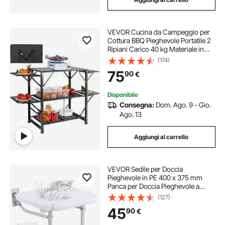
VEVOR Cucina da Campeggio per
Cottura BBQ Pieghevole Portatile 2
Ripiani Carico 40 kg Materiale in
Alluminio Ferro Dimensioni Estese
(174)
126x46x81 cm, Tavolo Pieghevole
75
90
€
Portaoggetti da Campeggio per
BBQ
Disponibile
Consegna:
Dom. Ago. 9 - Gio.
Ago. 13
Aggiungi al carrello
VEVOR Sedile per Doccia
Pieghevole in PE 400 x 375 mm
Panca per Doccia Pieghevole a
Parete, Capacità di Carico 226,8 kg
(127)
Sedia da Doccia Pieghevole Salva
45
90
€
spazio per Anziani Donne Incinte
Bambini Adulti