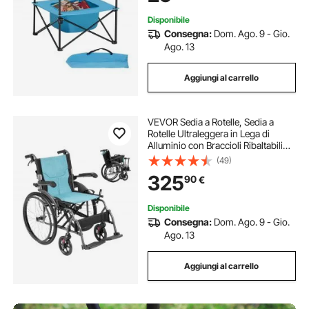
Campeggio, Blu
Disponibile
Consegna:
Dom. Ago. 9 - Gio.
Ago. 13
Aggiungi al carrello
VEVOR Sedia a Rotelle, Sedia a
Rotelle Ultraleggera in Lega di
Alluminio con Braccioli Ribaltabili
Quanto Scrivania, Poggiapiedi
(49)
Regolabili in 3 Posizioni, Sedile
325
90
€
Largo 457 mm, Capacità 113,4 kg
Disponibile
Consegna:
Dom. Ago. 9 - Gio.
Ago. 13
Aggiungi al carrello