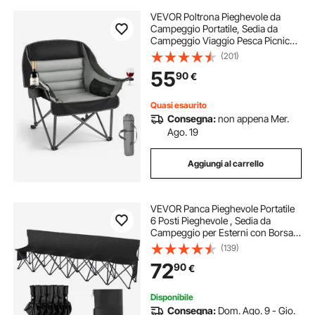
VEVOR Poltrona Pieghevole da
Campeggio Portatile, Sedia da
Campeggio Viaggio Pesca Picnic
Pieghevole Carico max. 204 kg,
(201)
Portabicchieri, Escursionismo
55
90
€
Attività all'Aperto, Borsa Trasporto
Quasi esaurito
Consegna:
non appena Mer.
Ago. 19
Aggiungi al carrello
VEVOR Panca Pieghevole Portatile
6 Posti Pieghevole , Sedia da
Campeggio per Esterni con Borsa
per Trasporto e Schienale, Panca da
(139)
Campo Sport Calcio Pesca, Seduta
72
90
€
Istantanea Senza Montaggio, Nero
Disponibile
Consegna:
Dom. Ago. 9 - Gio.