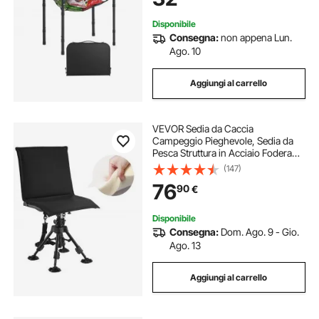
Disponibile
Consegna:
non appena Lun.
Ago. 10
Aggiungi al carrello
VEVOR Sedia da Caccia
Campeggio Pieghevole, Sedia da
Pesca Struttura in Acciaio Fodera
Rimovibile Capacità di Carico 158
(147)
kg, Altezza Seduta Regolabile,
76
90
€
Sgabello per Giardino, Esterno
Disponibile
Consegna:
Dom. Ago. 9 - Gio.
Ago. 13
Aggiungi al carrello