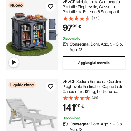
VEVOR Mobiletto da Campeggio
Nuovo
Portatile Pieghevole, Cassetto
Portatile da Esterno 6 Scomparti
Portaoggetti Piano in MDF Carico
(165)
max 30 kg Postazione Cucina da
97
99
€
Picnic Barbecue Feste Viaggio in
Camper
Disponibile
Consegna:
Dom. Ago. 9 - Gio.
Ago. 13
Aggiungi al carrello
VEVOR Sedia a Sdraio da Giardino
Liquidazione
Pieghevole Reclinabile Capacità di
Carico max. 181 kg, Poltrona a
Sdraio da Piscina da Esterno in
(49)
HDPE con Schienale Portabicchieri
141
90
€
Seggiola da Spiaggia, Bianco
Disponibile
Consegna:
Dom. Ago. 9 - Gio.
Ago. 13