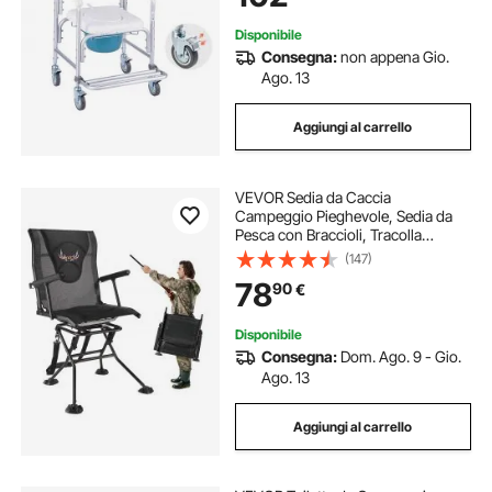
Anziani
Disponibile
Consegna:
non appena Gio.
Ago. 13
Aggiungi al carrello
VEVOR Sedia da Caccia
Campeggio Pieghevole, Sedia da
Pesca con Braccioli, Tracolla
Regolabile Capacità di Carico 136
(147)
kg, Rotazione Silenziosa a 360°,
78
90
€
Picnic, Giardino, Esterno
Disponibile
Consegna:
Dom. Ago. 9 - Gio.
Ago. 13
Aggiungi al carrello