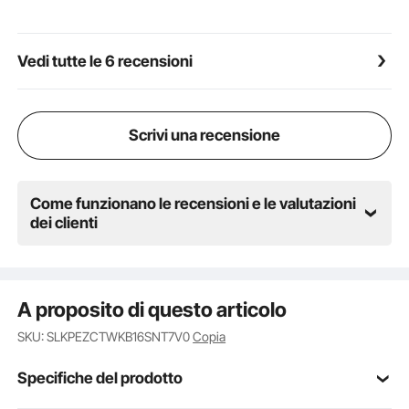
è perfetto anche per porte, camere da letto,
ospedali, asili nido, corridoi, spogliatoi, barche e altro
ancora. Il suo design elegante e minimalista si fonde
Vedi tutte le 6 recensioni
facilmente con vari stili di arredamento, aggiungendo
funzionalità ed estetica ovunque venga posizionato.
Scrivi una recensione
Come funzionano le recensioni e le valutazioni
dei clienti
A proposito di questo articolo
SKU: SLKPEZCTWKB16SNT7V0
Copia
Specifiche del prodotto