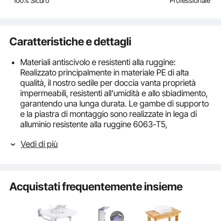
100% Sicuro
Professionale
Caratteristiche e dettagli
Materiali antiscivolo e resistenti alla ruggine:
Realizzato principalmente in materiale PE di alta
qualità, il nostro sedile per doccia vanta proprietà
impermeabili, resistenti all'umidità e allo sbiadimento,
garantendo una lunga durata. Le gambe di supporto
e la piastra di montaggio sono realizzate in lega di
alluminio resistente alla ruggine 6063-T5,
perfettamente adatta per ambienti bagno umidi.
Vedi di più
Sperimenta il mix perfetto di funzionalità e affidabilità
in qualsiasi scenario doccia.
Supporto a doppia gamba da 16 pollici/406,4 mm:
dotato di due gambe di supporto con poggiapiedi
Acquistati frequentemente insieme
antiscivolo, il nostro sedile per doccia montato a
parete garantisce una maggiore capacità di carico,
supportando fino a 500 libbre/226,8 kg con stabilità
costante. Progettato per accogliere persone di tutte