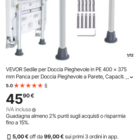
1/12
VEVOR Sedile per Doccia Pieghevole in PE 400 x 375
mm Panca per Doccia Pieghevole a Parete, Capacità di
...
Carico 226,8 kg Sedia da Doccia Pieghevole Salva
6
5.0
spazio per Anziani Donne Incinte Bambini Adulti
45
90
€
IVA inclusa
Guadagna almeno
2%
punti sugli acquisti o risparmia
fino a
15%
.
5
,00
€
off da
99
,00
€
sui primi 3 ordini in app.