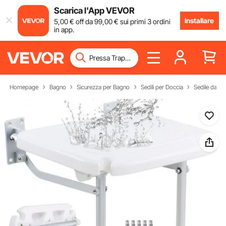
Scarica l'App VEVOR
Installare
5
,00
€
off da
99
,00
€
sui primi 3 ordini
in app.
Homepage
Bagno
Sicurezza per Bagno
Sedili per Doccia
Sedile da Do