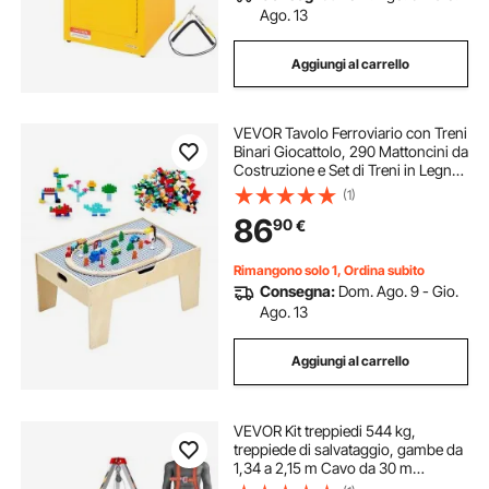
Ago. 13
Aggiungi al carrello
VEVOR Tavolo Ferroviario con Treni
Binari Giocattolo, 290 Mattoncini da
Costruzione e Set di Treni in Legno
da 30 Pezzi, Tavolo da Gioco
(1)
Multiuso in Legno, con Area di
86
90
€
Stoccaggio per Bambini
Rimangono solo 1, Ordina subito
Consegna:
Dom. Ago. 9 - Gio.
Ago. 13
Aggiungi al carrello
VEVOR Kit treppiedi 544 kg,
treppiede di salvataggio, gambe da
1,34 a 2,15 m Cavo da 30 m
Protezione anticaduta, imbracatura,