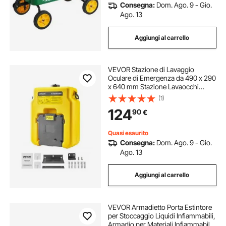
Consegna:
Dom. Ago. 9 - Gio.
Ago. 13
Aggiungi al carrello
VEVOR Stazione di Lavaggio
Oculare di Emergenza da 490 x 290
x 640 mm Stazione Lavaocchi
Portatile con 2 Spruzzi,
(1)
Installazione Semplificata, per
124
90
€
Scuole, Laboratori, Fabbriche,
Giallo
Quasi esaurito
Consegna:
Dom. Ago. 9 - Gio.
Ago. 13
Aggiungi al carrello
VEVOR Armadietto Porta Estintore
per Stoccaggio Liquidi Infiammabili,
Armadio per Materiali Infiammabili