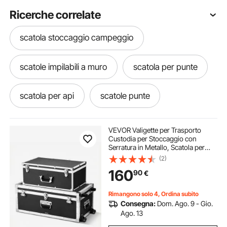
Ricerche correlate
scatola stoccaggio campeggio
scatole impilabili a muro
scatola per punte
scatola per api
scatole punte
scatole refrigerate
scatola per esercizi
VEVOR Valigette per Trasporto
Custodia per Stoccaggio con
Serratura in Metallo, Scatola per
scatola da salto pliometrica
Stoccaggio con Ruote con Maniglie,
(2)
Set di Valigia 2 pezzi Trasportabile
160
90
€
Dormitorio Appartamento, Nero
scatola di salto fitness
Rimangono solo 4, Ordina subito
Consegna:
Dom. Ago. 9 - Gio.
scatola di immagazzinaggio
salti di scatola
Ago. 13