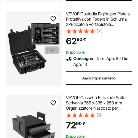
VEVOR Custodia Rigida per Pistola
Protettiva con Fodera in Schiuma
XPE Scatola Portapistola
Impermeabile IP67 Modulo di
(10)
Stoccaggio Personalizzabile,
62
90
€
Custodia per 6 Pistole
475x415x215 mm
Disponibile
Consegna:
Dom. Ago. 9 - Gio.
Ago. 13
Aggiungi al carrello
VEVOR Cassetto Estraibile Sotto
Scrivania 365 x 335 x 250 mm
Organizzatore Nascosto per
Riporre Oggetti 2 Strati, Cassetto
(3)
Portapenne Bloccabile Sottotop per
72
90
€
Postazioni di Lavoro Seduta in
Piedi, Nero
Disponibile