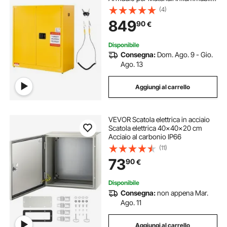
Capienza ca. 110 L Ripiano
(4)
Regolabile, in Acciaio Laminato a
849
90
€
Freddo e Zincato
Disponibile
Consegna:
Dom. Ago. 9 - Gio.
Ago. 13
Aggiungi al carrello
VEVOR Scatola elettrica in acciaio
Scatola elettrica 40x40x20 cm
Acciaio al carbonio IP66
(11)
73
90
€
Disponibile
Consegna:
non appena Mar.
Ago. 11
Aggiungi al carrello