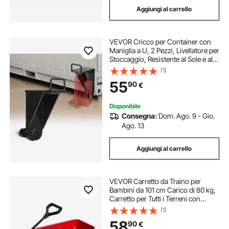
Aggiungi al carrello
scatola rotante per lotteria
VEVOR Cricco per Container con
scatola per biglietti lotteria
Maniglia a U, 2 Pezzi, Livellatore per
Stoccaggio, Resistente al Sole e alla
Pioggia, Cricco per Container per
(1)
scatole per salti palestra
scatole ripiegabili
Impieghi Gravosi per il Settore delle
55
90
€
Spedizioni
Disponibile
Consegna:
Dom. Ago. 9 - Gio.
Ago. 13
Aggiungi al carrello
VEVOR Carretto da Traino per
Bambini da 101 cm Carico di 80 kg,
Carretto per Tutti i Terreni con
Maniglia, Carrello Multiuso, Regalo
(1)
di Compleanno per Bambini,
58
90
€
Giardinaggio, Spiaggia, Rosso