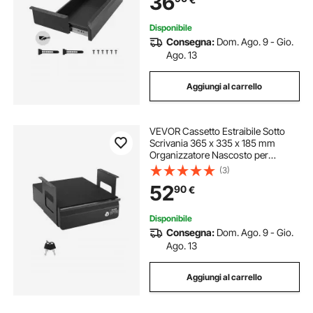
36
Nero
Disponibile
Consegna:
Dom. Ago. 9 - Gio.
Ago. 13
Aggiungi al carrello
VEVOR Cassetto Estraibile Sotto
Scrivania 365 x 335 x 185 mm
Organizzatore Nascosto per
Riporre Oggetti sulla Scrivania,
(3)
Cassetto Portapenne Bloccabile
52
90
€
Sotto Tavolo, per Postazioni di
Lavoro, Nero
Disponibile
Consegna:
Dom. Ago. 9 - Gio.
Ago. 13
Aggiungi al carrello