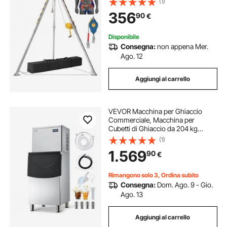
(1)
borsa di stoccaggio per spazi
356
90
€
confinati
Disponibile
Consegna:
non appena Mer.
Ago. 12
Aggiungi al carrello
VEVOR Macchina per Ghiaccio
Commerciale, Macchina per
Cubetti di Ghiaccio da 204 kg
Autopulente con Contenitore di
(1)
Stoccaggio in Acciaio Inox da 113
1.569
90
€
kg, Touchscreen per Bar,
Caffetteria, Ristorante
Rimangono solo 3, Ordina subito
Consegna:
Dom. Ago. 9 - Gio.
Ago. 13
Aggiungi al carrello