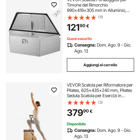
Timone del Rimorchio
990x419x305 mm in Alluminio,
Cassone Portautensili per
(11)
Rimorchio Capacità di Carico 50 kg
121
90
€
Scatola di Stoccaggio per Attrezzi
per Camion SUV
Quasi esaurito
Consegna:
Dom. Ago. 9 - Gio.
Ago. 13
Aggiungi al carrello
VEVOR Scatola per Riformatore per
Pilates, 625x435x240 mm, Pilates
Seduta Scatola per Esercizi in
Legno Premium, Attrezzatura
(3)
Migliora Corpo Forza e Equilibrio,
379
90
€
Gamma di Movimenti, Nero
Disponibile
Consegna:
Dom. Ago. 9 - Gio.
Ago. 13