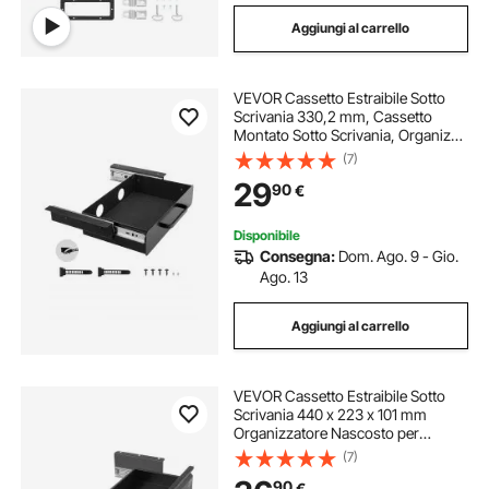
Aggiungi al carrello
VEVOR Cassetto Estraibile Sotto
Scrivania 330,2 mm, Cassetto
Montato Sotto Scrivania, Organizer
Nascosto per Riporre gli Oggetti,
(7)
Cassetto Portapenne Sotto Tavolo
29
90
€
Singolo Livello 385 x 230 x 76 mm
Disponibile
Consegna:
Dom. Ago. 9 - Gio.
Ago. 13
Aggiungi al carrello
VEVOR Cassetto Estraibile Sotto
Scrivania 440 x 223 x 101 mm
Organizzatore Nascosto per
Riporre Oggetti sulla Scrivania,
(7)
Cassetto Portapenne Sotto Tavolo,
90
€
per Postazioni di Lavoro da Ufficio,