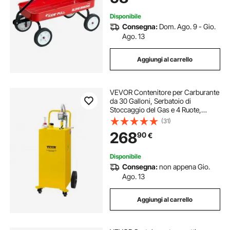
Disponibile
Consegna:
Dom. Ago. 9 - Gio.
Ago. 13
Aggiungi al carrello
VEVOR Contenitore per Carburante
da 30 Galloni, Serbatoio di
Stoccaggio del Gas e 4 Ruote,
Contenitore per Benzina Diesel per
(31)
Auto, Tosaerba, ATV, Barche, Altro,
268
90
€
Giallo
Disponibile
Consegna:
non appena Gio.
Ago. 13
Aggiungi al carrello