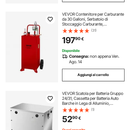
VEVOR Contenitore per Carburante
da 30 Galloni, Serbatoio di
Stoccaggio Carburante,
Contenitore per Gas Portatile
(31)
Contenitore per Benzina Diesel per
197
90
€
Auto, Tosaerba, ATV, Barche
Disponibile
Consegna:
non appena Ven.
Ago. 14
Aggiungi al carrello
VEVOR Scatola per Batteria Gruppo
24/31, Cassetta per Batteria Auto
Barche in Lega di Alluminio,
Custodia per Batteria da Barca con
(1)
Serratura Custodia Portabatterie per
52
90
€
Auto, Barche, Camper, Camion
Quasi esaurito