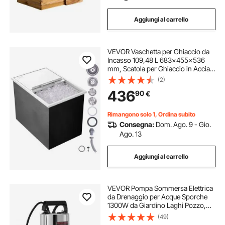
Aggiungi al carrello
VEVOR Vaschetta per Ghiaccio da
Incasso 109,48 L 683x455x536
mm, Scatola per Ghiaccio in Acciaio
Inox, Coperchio Scorrevole,
(2)
Conservazione dei Cubetti di
436
90
€
Ghiaccio, per Bevande Birre Fredde
Rimangono solo 1, Ordina subito
Consegna:
Dom. Ago. 9 - Gio.
Ago. 13
Aggiungi al carrello
VEVOR Pompa Sommersa Elettrica
da Drenaggio per Acque Sporche
1300W da Giardino Laghi Pozzo,
Elettropompa a Immersione per
(49)
Drenaggio di Acque Sporche Nere