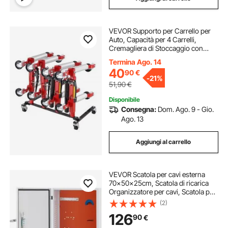
VEVOR Supporto per Carrello per
Auto, Capacità per 4 Carrelli,
Cremagliera di Stoccaggio con
Ruote Girevoli a 360° Cremagliera
Termina Ago. 14
di Stoccaggio per Cavalletti,
40
90
€
Compatibile con Maggior Parte dei
-
21%
Carrelli
51,90
€
Disponibile
Consegna:
Dom. Ago. 9 - Gio.
Ago. 13
Aggiungi al carrello
VEVOR Scatola per cavi esterna
70x50x25cm, Scatola di ricarica
Organizzatore per cavi, Scatola per
recinzione elettrica in acciaio a
(2)
freddo antipolvere IP32, per
126
90
€
connettore a parete