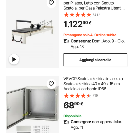
per Pilates, Letto con Seduto
Scatola, per Casa Palestra Utenti
Avanzati e Principianti, Attrezzatura
(23)
con Doppia Resistenza Molla e
1.122
90
€
Corda 2450x710x930mm
Rimangono solo 4, Ordina subito
Consegna:
Dom. Ago. 9 - Gio.
Ago. 13
Aggiungi al carrello
VEVOR Scatola elettrica in acciaio
Scatola elettrica 40 x 40 x 15 cm
Acciaio al carbonio IP66
(11)
68
90
€
Disponibile
Consegna:
non appena Mar.
Ago. 11