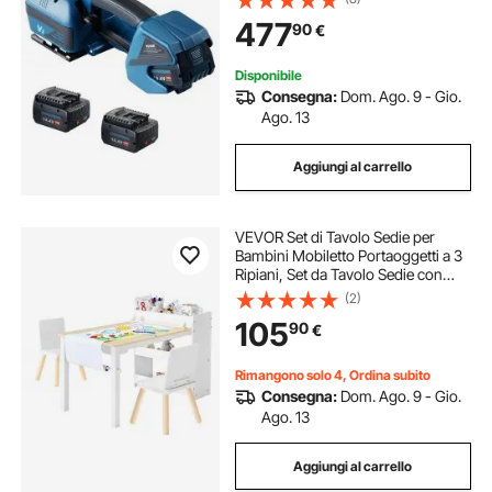
Automatica Alimentata a Batteria
477
90
€
per Pallet di Scatole da Imballaggio
Disponibile
Consegna:
Dom. Ago. 9 - Gio.
Ago. 13
Aggiungi al carrello
VEVOR Set di Tavolo Sedie per
Bambini Mobiletto Portaoggetti a 3
Ripiani, Set da Tavolo Sedie con
Armadietto di Stoccaggio per
(2)
Bambini per l'Asilo Nido, Scuola
105
90
€
Materna, Sala Giochi, Bianco
Rimangono solo 4, Ordina subito
Consegna:
Dom. Ago. 9 - Gio.
Ago. 13
Aggiungi al carrello