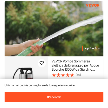
VEVOR Pompa Sommersa
Elettrica da Drenaggio per Acque
Sporche 1300W da Giardino
Laghi Pozzo, Elettropompa a
(49)
Immersione per Drenaggio di
96
90
€
Acque Sporche Nere Scure 10A
Utilizziamo i cookie per migliorare la tua esperienza online.
1300W per Piscina Giardino
Pozzetto
Disponibile
Consegna:
non appena Mar.
D'accordo
Ago. 11