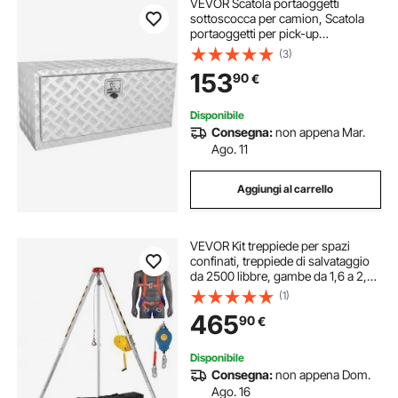
VEVOR Scatola portaoggetti
sottoscocca per camion, Scatola
portaoggetti per pick-up
914×430×460 mm, Cassetta
(3)
portautensili in alluminio con
153
90
€
serratura e chiavi, Scatola
portaoggetti per rimorchio furgone
Disponibile
Consegna:
non appena Mar.
Ago. 11
Aggiungi al carrello
VEVOR Kit treppiede per spazi
confinati, treppiede di salvataggio
da 2500 libbre, gambe da 1,6 a 2,45
m Cavo da 30 m imbracatura,
(1)
borsa di stoccaggio per spazi
465
90
€
ristretti tradizionali
Disponibile
Consegna:
non appena Dom.
Ago. 16