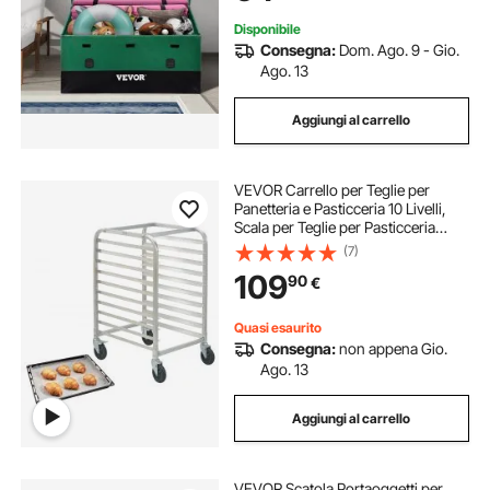
Disponibile
Consegna:
Dom. Ago. 9 - Gio.
Ago. 13
Aggiungi al carrello
VEVOR Carrello per Teglie per
Panetteria e Pasticceria 10 Livelli,
Scala per Teglie per Pasticceria
Commerciale su Ruote, Carrello per
(7)
Stoccaggio in Alluminio, Cottura del
109
90
€
Pane, 66x51,5x98,5 cm
Quasi esaurito
Consegna:
non appena Gio.
Ago. 13
Aggiungi al carrello
VEVOR Scatola Portaoggetti per