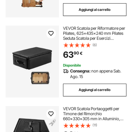
Aggiungi al carrello
VEVOR Scatola per Riformatore per
Pilates, 625x435x240 mm Pilates
Seduta Scatola per Esercizi
Attrezzatura Pilates in Legno
(6)
Premium, Migliora Forza e
63
90
€
Equilibrio, Gamma di Movimenti,
Nero
Disponibile
Consegna:
non appena Sab.
Ago. 15
Aggiungi al carrello
VEVOR Scatola Portaoggetti per
Timone del Rimorchio
660x330x305 mm in Alluminio,
Cassone Portautensili con Serratura
(11)
per Rimorchio Capacità di Carico