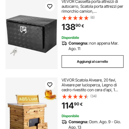
VEVOR Cassetta porta attrezzi di
autocarro, Scatola porta attrezzi per
rimorchio camion,
760x432x457mm Scatola
(6)
portaoggetti per pick-up, Lega
138
90
€
alluminio, Carico max. 30 kg,
Scatola portaoggetti camion
Disponibile
Consegna:
non appena Mar.
Ago. 11
Aggiungi al carrello
VEVOR Scatola Alveare, 20 favi,
Alveare per lucioperca, Legno di
cedro rivestito con cera d'api, 1
Scatola per api profonda + 1 Media,
(34)
Set di alveari Langstroth, Finestre in
114
90
€
acrilico trasparente
Disponibile
Consegna:
Dom. Ago. 9 - Gio.
Ago. 13