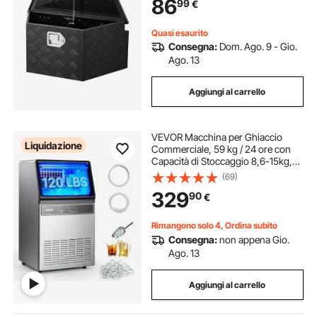
86
99
€
50 kg Scatola di Stoccaggio per
Attrezzi, Nero
Quasi esaurito
Consegna:
Dom. Ago. 9 - Gio.
Ago. 13
Aggiungi al carrello
VEVOR Macchina per Ghiaccio
Liquidazione
Commerciale, 59 kg / 24 ore con
Capacità di Stoccaggio 8,6-15kg,
45 Cubetti per Ciclo, Macchina per
(69)
Ghiaccio Sottobanco in Acciaio
329
90
€
Inox con Display a LED,
Autopulente, Bar
Rimangono solo 4, Ordina subito
Consegna:
non appena Gio.
Ago. 13
Aggiungi al carrello