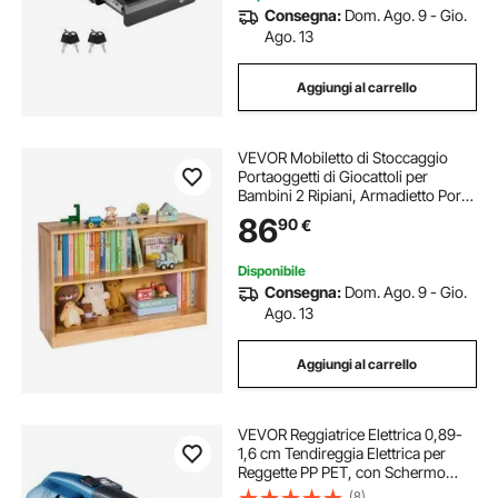
Consegna:
Dom. Ago. 9 - Gio.
Ago. 13
Aggiungi al carrello
VEVOR Mobiletto di Stoccaggio
Portaoggetti di Giocattoli per
Bambini 2 Ripiani, Armadietto Porta
Giocattoli con 2 Scomparti, Scaffale
86
90
€
per Giocattoli per Camera da Letto,
Marrone
Disponibile
Consegna:
Dom. Ago. 9 - Gio.
Ago. 13
Aggiungi al carrello
VEVOR Reggiatrice Elettrica 0,89-
1,6 cm Tendireggia Elettrica per
Reggette PP PET, con Schermo
Digitale, 2 x 4000 mAh Reggiatrice
(8)