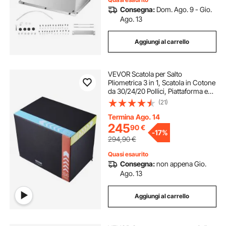
Consegna:
Dom. Ago. 9 - Gio.
Ago. 13
Aggiungi al carrello
VEVOR Scatola per Salto
Pliometrica 3 in 1, Scatola in Cotone
da 30/24/20 Pollici, Piattaforma e
Scatola per Agilità di Salto
(21)
Antiscivolo per Allenamento in
Palestra a Casa
Termina Ago. 14
245
90
€
-
17%
294,90
€
Quasi esaurito
Consegna:
non appena Gio.
Ago. 13
Aggiungi al carrello