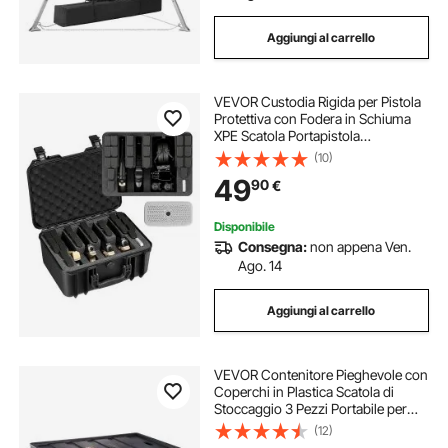
Aggiungi al carrello
VEVOR Custodia Rigida per Pistola
Protettiva con Fodera in Schiuma
XPE Scatola Portapistola
Impermeabile IP67 Modulo di
(10)
Stoccaggio Personalizzabile,
49
90
€
Custodia per 4 Pistole
404x319x192 mm
Disponibile
Consegna:
non appena Ven.
Ago. 14
Aggiungi al carrello
VEVOR Contenitore Pieghevole con
Coperchi in Plastica Scatola di
Stoccaggio 3 Pezzi Portabile per
Campeggio Viaggio Auto,
(12)
Contenitore Pieghevole Capacità