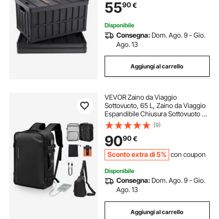
55
90
€
65L con Maniglie Coperchio Uso
Esterno Interno
Disponibile
Consegna:
Dom. Ago. 9 - Gio.
Ago. 13
Aggiungi al carrello
VEVOR Zaino da Viaggio
Sottovuoto, 65 L, Zaino da Viaggio
Espandibile Chiusura Sottovuoto e
Pompa ad Aria, con Lucchetto
(9)
Approvato TSA, Bagaglio a Mano
90
90
€
Resistente all'Acqua, per Affari,
Nero
Sconto extra di 5%
con coupon
Disponibile
Consegna:
Dom. Ago. 9 - Gio.
Ago. 13
Aggiungi al carrello