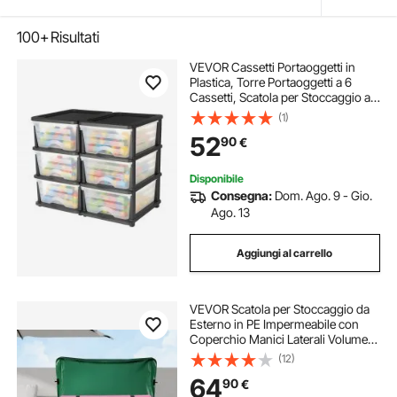
100+
Risultati
VEVOR Cassetti Portaoggetti in
Plastica, Torre Portaoggetti a 6
Cassetti, Scatola per Stoccaggio a 3
Livelli, Contenitori Trasparenti per
(1)
Forniture per Ufficio, Stanze per
52
90
€
hobby, Aule, Casa
Disponibile
Consegna:
Dom. Ago. 9 - Gio.
Ago. 13
Aggiungi al carrello
VEVOR Scatola per Stoccaggio da
Esterno in PE Impermeabile con
Coperchio Manici Laterali Volume
1013L, Contenitore Porta Attrezzi da
(12)
Giardino con Coperchio Inclinata
64
90
€
Capienza 1013L, Baule da Giardino