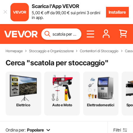
Scarica l'App VEVOR
Installare
5
,00
€
off da
99
,00
€
sui primi 3 ordini
in app.
Homepage
Stoccaggio e Organizzazione
Contenitori di Stoccaggio
Casse
Cerca "
scatola per stoccaggio
"
Elettrico
Auto e Moto
Elettrodomestici
Spo
Ordina per:
Popolare
Filtri