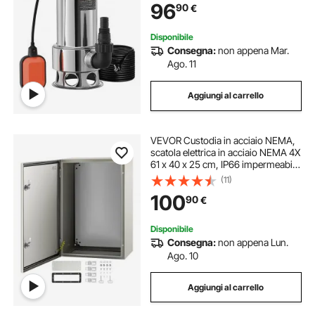
96
90
€
Scure 10A 1300W per Piscina
Giardino Pozzetto
Disponibile
Consegna:
non appena Mar.
Ago. 11
Aggiungi al carrello
VEVOR Custodia in acciaio NEMA,
scatola elettrica in acciaio NEMA 4X
61 x 40 x 25 cm, IP66 impermeabile
e antipolvere, scatola di giunzione
(11)
elettrica per esterni/interni, con
100
90
€
piastra di montaggio
Disponibile
Consegna:
non appena Lun.
Ago. 10
Aggiungi al carrello