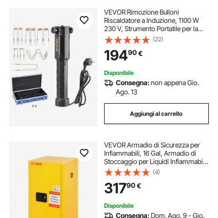
VEVOR Rimozione Bulloni
Riscaldatore a Induzione, 1100 W
230 V, Strumento Portatile per la
Rimozione di Dadi, Mini Macchina
(22)
Riscaldante per la Rimozione di Viti
194
90
€
Arrugginite, con 10 Bobine e Scatola
Disponibile
Consegna:
non appena Gio.
Ago. 13
Aggiungi al carrello
VEVOR Armadio di Sicurezza per
Infiammabili, 16 Gal, Armadio di
Stoccaggio per Liquidi Infiammabili
in Acciaio Laminato a Freddo, 18,1 x
(4)
18,1 x 35,4 Pollici Antideflagrante
317
90
€
con 2 Ripiani Regolabili
Disponibile
Consegna:
Dom. Ago. 9 - Gio.