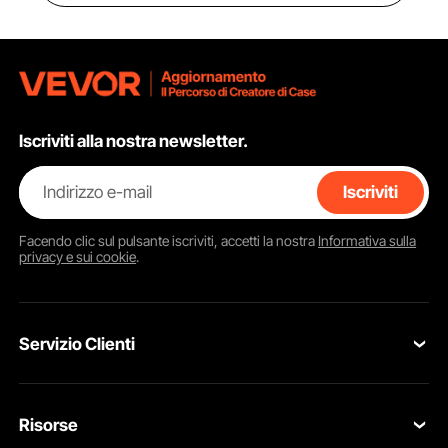
Iscriviti alla nostra newsletter.
Indirizzo e-mail
Iscriviti
Facendo clic sul pulsante
iscriviti
, accetti la nostra
Informativa sulla
privacy e sui cookie
.
Servizio Clienti
Contattaci
Risorse
Resi & Cambi