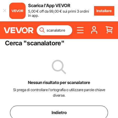
Scarica l'App VEVOR
Installare
5
,00
€
off da
99
,00
€
sui primi 3 ordini
in app.
Cerca "
scanalatore
"
Nessun risultato per scanalatore
Si prega di controllare l'ortografia o utilizzare parole chiave
diverse.
Indietro