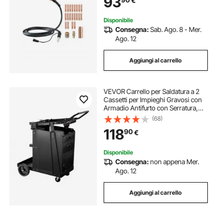
93
€
Saldatura 0,76 mm 0,88 mm 1,14
mm
Disponibile
Consegna:
Sab. Ago. 8 - Mer.
Ago. 12
Aggiungi al carrello
VEVOR Carrello per Saldatura a 2
Cassetti per Impieghi Gravosi con
Armadio Antifurto con Serratura,
Carrello per Saldatrice, Capacità
(68)
Peso Statico 158,75 kg Ruote
118
90
€
Girevoli 360° per Saldatrice MIG
TIG
Disponibile
Consegna:
non appena Mer.
Ago. 12
Aggiungi al carrello