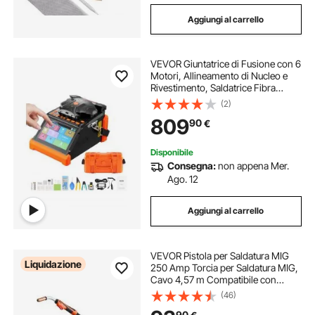
Aggiungi al carrello
VEVOR Giuntatrice di Fusione con 6
Motori, Allineamento di Nucleo e
Rivestimento, Saldatrice Fibra
Ottica, Giunzione Rapida in 6
(2)
Secondi e Riscaldamento in 13
809
90
€
Secondi, per Fibre SM, MM, DS e
NZDS
Disponibile
Consegna:
non appena Mer.
Ago. 12
Aggiungi al carrello
VEVOR Pistola per Saldatura MIG
Liquidazione
250 Amp Torcia per Saldatura MIG,
Cavo 4,57 m Compatibile con
Saldatrici Millermatic 200, 210, 212,
(46)
250, 250X, 251, 252, per Fili di
90