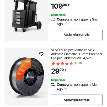
Attrezzatura di Saldatura con 2
109
90
€
Portabombole di Gas Catene di
Sicurezza
Disponibile
Consegna:
non appena Gio.
Ago. 13
Aggiungi al carrello
VEVOR Filo per Saldatura MIG
Animato Diametro 0,8mm Bobina di
Filo per Saldatrici MIG 4,5kg
Portatile in Acciaio Morbido
(288)
200mm, Filo di Saldatura Trazione
29
90
€
Massima 560 MPa per Saldatrici
MIG con Bobina
Disponibile
Consegna:
non appena Mar.
Ago. 11
Aggiungi al carrello