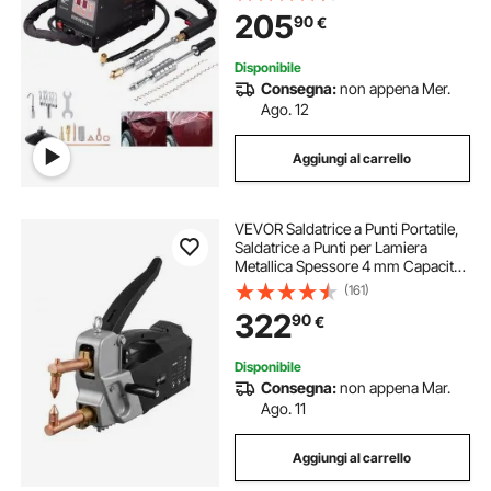
Saldatura a Induzione Automatica,
205
90
€
Aspirazione a Vuoto 180 kg
Disponibile
Consegna:
non appena Mer.
Ago. 12
Aggiungi al carrello
VEVOR Saldatrice a Punti Portatile,
Saldatrice a Punti per Lamiera
Metallica Spessore 4 mm Capacità
di Ingresso di 8,1 KVA per Lamiere
(161)
Metalliche da 4200 A, Pistola per
322
90
€
Saldatura Portatile
Disponibile
Consegna:
non appena Mar.
Ago. 11
Aggiungi al carrello