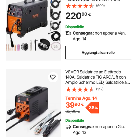
Corrente tra 30-200A, Saldatrice
(600)
Portatile Spessore del Filo 0,8 mm
220
90
€
& 1 mm, Saldatrice ad Arco Portatile
8,4kg
Disponibile
Consegna:
non appena Ven.
Ago. 14
Aggiungi al carrello
VEVOR Saldatrice ad Elettrodo
140A, Saldatrice TIG ARC/Lift con
Ampio Schermo LED, Saldatrice a
Elettrodo Portatile 2 in 1, Hot Start,
(147)
Antiaderente, VRD, Saldatrice ARC
MMA per Saldatura Portatile
Termina Ago. 14
39
90
€
-
38%
63,90
€
Disponibile
Consegna:
non appena Gio.
Ago. 13