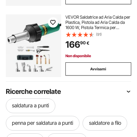
VEVOR Saldatrice ad Aria Calda per
Plastica, Pistola ad Aria Calda da
1600 W, Pistola Termica per
Saldatura in Vinile TPO da 50°C -
(91)
600°C, Kit per Saldatura di
166
90
€
Coperture in Plastica con 17
Accessori
Non disponibile
Avvisami
Ricerche correlate
saldatura a punti
penna per saldatura a punti
saldatore a filo