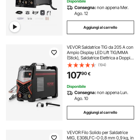
Disponibile
Consegna:
non appena Mer.
Ago. 12
Aggiungi al carrello
VEVOR Saldatrice TIG da 205 A con
Ampio Display LED Lift TIG/MMA
(Stick), Saldatrice Elettrica a Doppia
Tensione 110 e 220 V, con Inverter
(194)
IGBT, Avviamento a Caldo, Forza
107
90
€
dell'Arco
Disponibile
Consegna:
non appena Lun.
Ago. 10
Aggiungi al carrello
VEVOR Filo Solido per Saldatrice
MIG, E308LFC-O 0,8 mm 0,9 kg, in