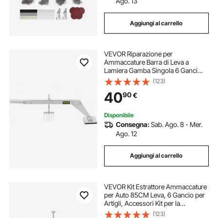
Ago. 13
Aggiungi al carrello
VEVOR Riparazione per
Ammaccature Barra di Leva a
Lamiera Gamba Singola 6 Ganci
Estrattore per Ammaccature
(123)
Strumento per riparare
40
90
€
ammaccature
Disponibile
Consegna:
Sab. Ago. 8 - Mer.
Ago. 12
Aggiungi al carrello
VEVOR Kit Estrattore Ammaccature
per Auto 85CM Leva, 6 Gancio per
Artigli, Accessori Kit per la
Rimozione delle Ammaccature
(123)