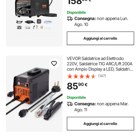
158
LCD
Disponibile
Consegna:
non appena Lun.
Ago. 10
Aggiungi al carrello
VEVOR Saldatrice ad Elettrodo
220V, Saldatrice TIG ARC/Lift 200A
con Ampio Display a LED, Saldatrice
ad Elettrodo Portatile 2 in 1 con Hot
(147)
Start Arc Force Anti-Stick VRD,
85
90
€
Saldatore ad Arco MMA
Disponibile
Consegna:
non appena Mar.
Ago. 11
Aggiungi al carrello