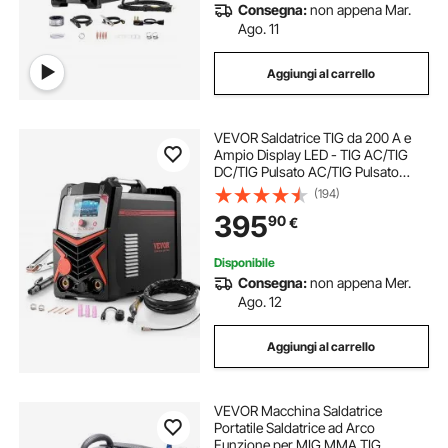
Consegna:
non appena Mar.
Ago. 11
Aggiungi al carrello
VEVOR Saldatrice TIG da 200 A e
Ampio Display LED - TIG AC/TIG
DC/TIG Pulsato AC/TIG Pulsato
DC/TIG a Punti/MMA (Stick),
(194)
Saldatrice a Doppia Tensione
395
90
€
110/220 V con Controllo Sinergico
IGBT
Disponibile
Consegna:
non appena Mer.
Ago. 12
Aggiungi al carrello
VEVOR Macchina Saldatrice
Portatile Saldatrice ad Arco
Funzione per MIG MMA TIG