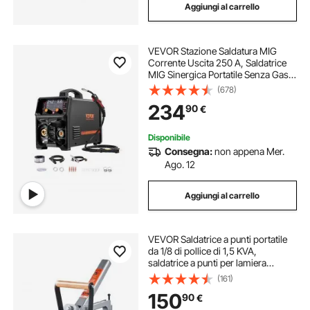
Aggiungi al carrello
VEVOR Stazione Saldatura MIG
Corrente Uscita 250 A, Saldatrice
MIG Sinergica Portatile Senza Gas
MIG Gas MMA Lift TIG MIG PLUSE
(678)
5 in 1 IGBT Tecnologia Inverter
234
90
€
Schermo LCD, Torcia Lift TIG Non
Inclusa
Disponibile
Consegna:
non appena Mer.
Ago. 12
Aggiungi al carrello
VEVOR Saldatrice a punti portatile
da 1/8 di pollice di 1,5 KVA,
saldatrice a punti per lamiera
metallica con punta di saldatura
(161)
portatile per acciaio al carbonio,
150
90
€
acciaio inossidabile