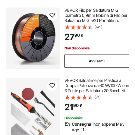
VEVOR Filo per Saldatura MIG
Diametro 0,9mm Bobina di Filo per
Saldatrici MIG 5KG Portatile in
Acciaio Morbido 200 mm, Filo di
(149)
Saldatura Trazione Massima tra
27
90
€
490-670 MPa per Saldatrici MIG
con Bobina
Non disponibile
Avvisami
VEVOR Saldatrice per Plastica a
Doppia Potenza da 60 W/100 W con
3 Punte per Saldatura 20 Bacchette
per Saldatura, Strumento di
(74)
Saldatura per Riparazione Paraurti
21
90
€
Auto, Kayak, Giocattoli, Elettronica
Disponibile
Consegna:
non appena Mar.
Ago. 11