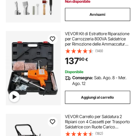
Non disponibile
Avvisami
VEVOR Kit di Estrattore Riparazione
per Carrozzeria 800VA Saldatrice
per Rimozione delle Ammaccature
Saldatore a Punti 32x24cm,
(149)
Strumenti per la Riparazione delle
137
90
€
Ammaccature per Carrozzeria
Autocarri
Disponibile
Consegna:
Sab. Ago. 8 - Mer.
Ago. 12
Aggiungi al carrello
VEVOR Carrello per Saldatura 2
Ripiani con 4 Cassetti per Trasporto
Saldatrice con Ruote Carico
Massimo 100-120 kg Carrello per
(182)