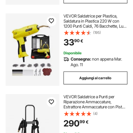
VEVOR Saldatrice per Plastica,
Saldatura in Plastica 220 W con
1200 Punti Caldi, 76 Bacchette, Luce
LED, per Paraurti in Plastica per
(195)
Auto per Kayak, Giocattoli,
33
90
€
Riparazione di Crepe in Plastica
Disponibile
Consegna:
non appena Mar.
Ago. 11
Aggiungi al carrello
VEVOR Saldatrice a Punti per
Riparazione Ammaccature,
Estrattore Ammaccature con Pistola
per Prigionieri, 4500 W, con 2
(4)
Pistole di Saldatura e 6 Modalità,
290
99
€
Maniglia Estensibile, Vassoio per
Accessori