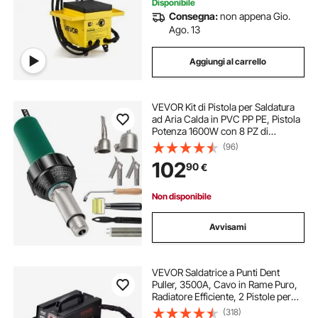
Disponibile
Consegna:
non appena Gio.
Ago. 13
Aggiungi al carrello
VEVOR Kit di Pistola per Saldatura
ad Aria Calda in PVC PP PE, Pistola
Potenza 1600W con 8 PZ di
Accessori inclusi 4 Ugelli di
(96)
Sostituzione, Adatto per Pavimenti
102
90
€
in Plastica PVC, Tubo, Bagno
Galvanico
Non disponibile
Avvisami
VEVOR Saldatrice a Punti Dent
Puller, 3500A, Cavo in Rame Puro,
Radiatore Efficiente, 2 Pistole per
Saldatura, 7 Modalità Disponibili,
(318)