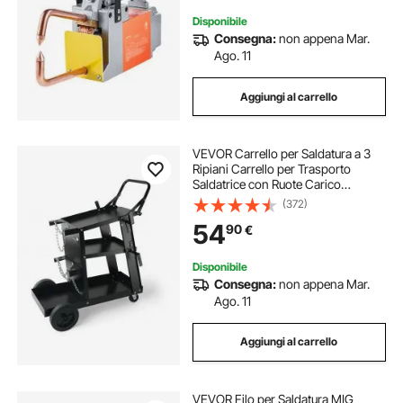
Disponibile
Consegna:
non appena Mar.
Ago. 11
Aggiungi al carrello
VEVOR Carrello per Saldatura a 3
Ripiani Carrello per Trasporto
Saldatrice con Ruote Carico
Massimo 168-181 kg Carrello per
(372)
Attrezzatura di Saldatura MIG TIG
54
90
€
ARC MMA Taglierina al Plasma da
Officina
Disponibile
Consegna:
non appena Mar.
Ago. 11
Aggiungi al carrello
VEVOR Filo per Saldatura MIG