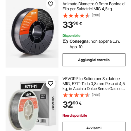
Animato Diametro 0,9mm Bobina di
Filo per Saldatrici MIG 4,5kg
Portatile in Acciaio Morbido
(288)
200mm, Filo di Saldatura Trazione
33
90
€
Massima 560 MPa per Saldatrici
MIG con Bobina
Disponibile
Consegna:
non appena Lun.
Ago. 10
Aggiungi al carrello
VEVOR Filo Solido per Saldatrice
MIG, E71T-11 da 0,8 mm Peso di 4,5
kg, in Acciaio Dolce Senza Gas con
Pochi Schizzi per Saldatura ad Arco
(206)
in Tutte le Posizioni, Autoprotetto
32
90
€
per Uso Esterno
Non disponibile
Avvisami