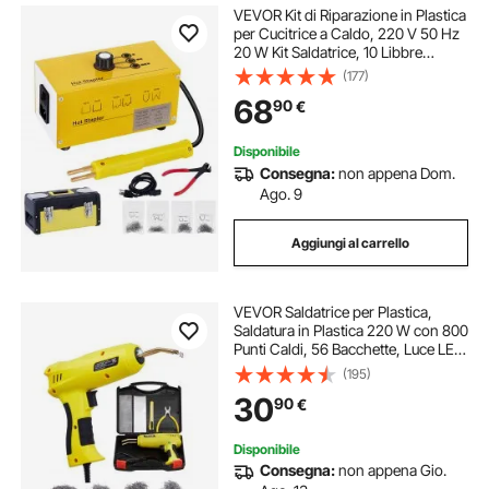
VEVOR Kit di Riparazione in Plastica
per Cucitrice a Caldo, 220 V 50 Hz
20 W Kit Saldatrice, 10 Libbre
Saldatrice di Plastica per Riparare
(177)
Rapidamente Le Plastiche Rotte e
68
90
€
Danneggiate di Autoveicoli
Disponibile
Consegna:
non appena Dom.
Ago. 9
Aggiungi al carrello
VEVOR Saldatrice per Plastica,
Saldatura in Plastica 220 W con 800
Punti Caldi, 56 Bacchette, Luce LED,
per Paraurti in Plastica per Auto per
(195)
Kayak, Giocattoli, Riparazione di
30
90
€
Crepe in Plastica
Disponibile
Consegna:
non appena Gio.