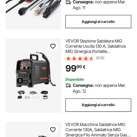
Consegna:
non appena Mar.
Ago. 11
Aggiungi al carrello
VEVOR Stazione Saldatura MIG
Corrente Uscita 130 A, Saldatrice
MIG Sinergica Portatile
Multiprocesso Senza Gas Saldatrice
(678)
MMA Lift TIG 3 in 1 Saldatrice con
99
90
€
Tecnologia IGBT Inverter, Schermo
Digitale
Disponibile
Consegna:
non appena Mer.
Ago. 12
Aggiungi al carrello
VEVOR Macchina Saldatrice MIG
Corrente 130A, Saldatrice MIG
Sinergica Filo Animato Senza Gas,