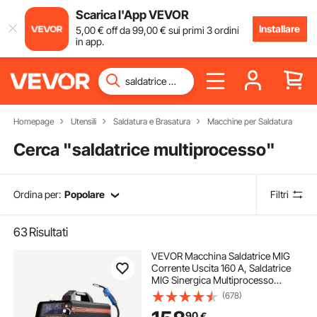
Scarica l'App VEVOR
Installare
5
,00
€
off da
99
,00
€
sui primi 3 ordini
in app.
Homepage
Utensili
Saldatura e Brasatura
Macchine per Saldatura
Cerca "
saldatrice multiprocesso
"
Ordina per:
Popolare
Filtri
63
Risultati
VEVOR Macchina Saldatrice MIG
Corrente Uscita 160 A, Saldatrice
MIG Sinergica Multiprocesso
Portatile Saldatrice MIG Senza Gas
(678)
Gas MMA Lift TIG 4 in 1 con
90
€
Tecnologia Inverter IGBT, Schermo