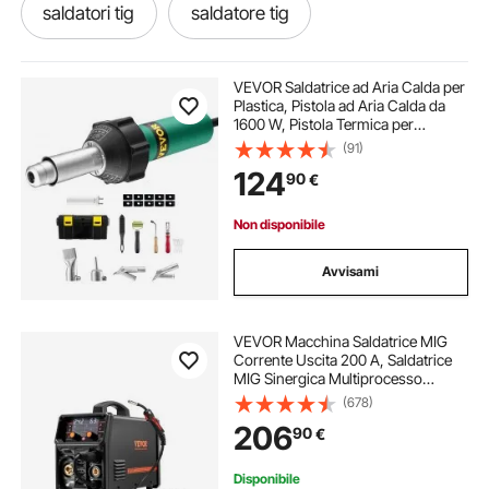
saldatori tig
saldatore tig
saldatori a tig
saldatore inverter
VEVOR Saldatrice ad Aria Calda per
Plastica, Pistola ad Aria Calda da
1600 W, Pistola Termica per
saldatore a punti per batterie
Saldatura in Vinile TPO da 50°C -
(91)
600°C, Kit per Saldatura di
124
90
€
Coperture in Plastica con 11
Accessori
saldatore per batterie
Non disponibile
saldatori a pistola saldatori a pistola
Avvisami
saldatore a induzione
saldatore batterie
VEVOR Macchina Saldatrice MIG
Corrente Uscita 200 A, Saldatrice
MIG Sinergica Multiprocesso
saldatore
saldatori a batteria
Portatile Saldatrice MIG Senza Gas
(678)
Gas MMA Lift TIG 4 in 1 con
206
90
€
Tecnologia Inverter IGBT, Schermo
saldatore batteria
LCD
Disponibile