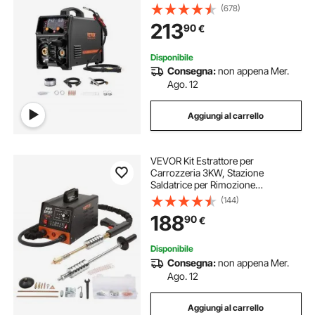
MMA Lift TIG MIG PLUSE 5 in 1 IGBT
(678)
Tecnologia Inverter Schermo LCD,
213
90
€
Torcia Lift TIG Non Inclusa
Disponibile
Consegna:
non appena Mer.
Ago. 12
Aggiungi al carrello
VEVOR Kit Estrattore per
Carrozzeria 3KW, Stazione
Saldatrice per Rimozione
Ammaccature a Punti 6 Modalità di
(144)
Saldatura, Kit di Strumento per
188
90
€
Riparazione Ammaccature
Carrozzeria per Auto Camion Moto
Disponibile
Consegna:
non appena Mer.
Ago. 12
Aggiungi al carrello