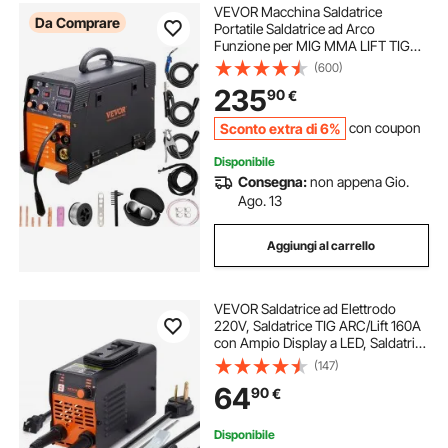
VEVOR Macchina Saldatrice
Da Comprare
Portatile Saldatrice ad Arco
Funzione per MIG MMA LIFT TIG
Corrente tra 50-250 A, Saldatrice
(600)
Portatile Spessore del Filo,
235
90
€
Saldatrice ad Arco Portatile 8,4kg
Sconto extra di 6%
con coupon
Disponibile
Consegna:
non appena Gio.
Ago. 13
Aggiungi al carrello
VEVOR Saldatrice ad Elettrodo
220V, Saldatrice TIG ARC/Lift 160A
con Ampio Display a LED, Saldatrice
ad Elettrodo Portatile con Hot Start
(147)
Arc Force Anti-Stick VRD, Saldatrice
64
90
€
ad Arco MMA, Saldatura
Disponibile