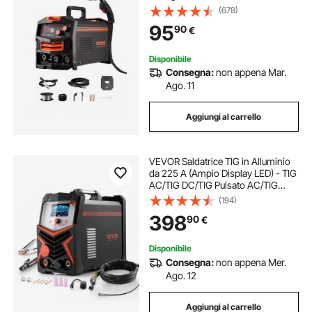
Kit Saldatrice Portatile Saldatrice
(678)
con Tecnologia Inverter IGBT,
95
90
€
Macchina Saldatrice Schermo
Digitale
Disponibile
Consegna:
non appena Mar.
Ago. 11
Aggiungi al carrello
VEVOR Saldatrice TIG in Alluminio
da 225 A (Ampio Display LED) - TIG
AC/TIG DC/TIG Pulsato AC/TIG
Pulsato DC/TIG a Punti/MMA (Stick),
(194)
Saldatrice a Doppia Tensione
398
90
€
110/220 V con Inverter IGBT
Disponibile
Consegna:
non appena Mer.
Ago. 12
Aggiungi al carrello