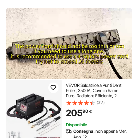
VEVOR Saldatrice a Punti Dent
Puller, 3500A, Cavo in Rame
Puro, Radiatore Efficiente, 2
Pistole per Saldatura, 7 Modalità
(318)
Disponibili, Saldatura a Induzione
205
90
€
Automatica, Aspirazione a Vuoto
180 kg
Disponibile
Consegna:
non appena Mer.
Ago. 12