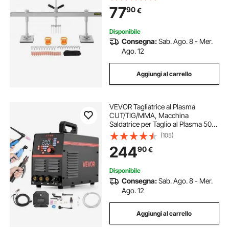
Senza Vernice, Kit per la Rimozione
77
90
€
per la Riparazione della Carrozzeria
Disponibile
Consegna:
Sab. Ago. 8 - Mer.
Ago. 12
Aggiungi al carrello
VEVOR Tagliatrice al Plasma
CUT/TIG/MMA, Macchina
Saldatrice per Taglio al Plasma 50A
Saldatrice a Elettrodo TIG 200A,
(105)
Display Digitale a LED con Funzione
244
90
€
2T/4T/PA/PT per Riparazioni
Disponibile
Consegna:
Sab. Ago. 8 - Mer.
Ago. 12
Aggiungi al carrello