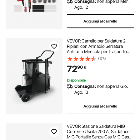
Consegna:
non appena Mer.
Ago. 12
Aggiungi al carrello
VEVOR Carrello per Saldatura 2
Ripiani con Armadio Serratura
Antifurto Mensola per Trasporto
Saldatrice con Ruote Carico
(173)
Massimo 80-120 kg Carrello Ideale
72
90
€
per Attrezzatura di Saldatura MIG
TIG ARC MMA
Disponibile
Consegna:
non appena Gio.
Ago. 13
Aggiungi al carrello
VEVOR Stazione Saldatura MIG
Corrente Uscita 200 A, Saldatrice
MIG Portatile Senza Gas MIG Gas