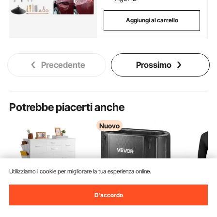
Aggiungi al carrello
Precedente
Prossimo
Potrebbe piacerti anche
Nuovo
Utilizziamo i cookie per migliorare la tua esperienza online.
D'accordo
VEVOR Cassettiera con
VEVOR Vasca da
VEVOR Ca