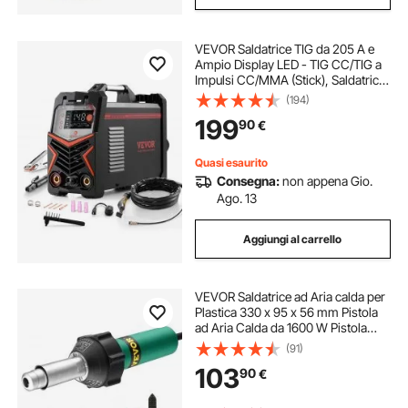
VEVOR Saldatrice TIG da 205 A e
Ampio Display LED - TIG CC/TIG a
Impulsi CC/MMA (Stick), Saldatrice
Elettrica a Doppia Tensione 110 e
(194)
220 V con Avviamento ad Alta
199
90
€
Frequenza dell'Inverter IGBT
Quasi esaurito
Consegna:
non appena Gio.
Ago. 13
Aggiungi al carrello
VEVOR Saldatrice ad Aria calda per
Plastica 330 x 95 x 56 mm Pistola
ad Aria Calda da 1600 W Pistola
Termica per Saldatura in Vinile
(91)
50°C-600°C Kit per Saldatura di
103
90
€
Coperture in Plastica 5 Accessori