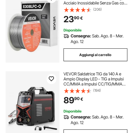
Acciaio Inossidabile Senza Gas con
Pochi Schizzi per Saldatura ad Arco
(206)
in Tutte le Posizioni, Autoprotetto
23
90
€
per Uso Esterno
Disponibile
Consegna:
Sab. Ago. 8 - Mer.
Ago. 12
Aggiungi al carrello
VEVOR Saldatrice TIG da 140 A e
Ampio Display LED - TIG a Impulsi
CC/MMA a Impulsi CC/TIG/MMA
Lift (Stick), Saldatrice a Doppia
(194)
Tensione 110 e 220 V con Controllo
89
90
€
Inverter IGBT Hot Start
Disponibile
Consegna:
Sab. Ago. 8 - Mer.
Ago. 12