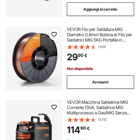
Aggiungi al carrello
VEVOR Filo per Saldatura MIG
Diametro 0,8mm Bobina di Filo per
Saldatrici MIG 5KG Portatile in
Acciaio Morbido 200 mm, Filo di
(149)
Saldatura Trazione Massima tra
29
90
€
490-670 MPa per Saldatrici MIG
con Bobina
Non disponibile
Avvisami
VEVOR Macchina Saldatrice MIG
Corrente 130A, Saldatrice MIG
Multiprocesso a Gas/MIG Senza
Gas 2 in 1, Saldatrice Portatile
(678)
Saldatrice Tecnologia Inverter IGBT,
114
90
€
Macchina Saldatrice Schermo
Digitale