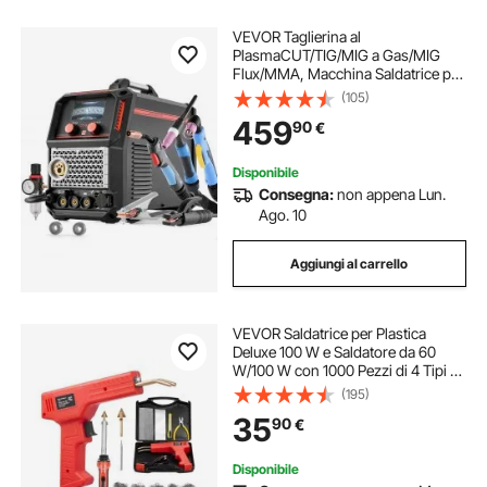
VEVOR Taglierina al
PlasmaCUT/TIG/MIG a Gas/MIG
Flux/MMA, Macchina Saldatrice per
Taglio al Plasma Senza Contatto da
(105)
50 A Saldatrice Sinergica da 200 A,
459
90
€
Compatibile con Pistola a Bobina
Disponibile
Consegna:
non appena Lun.
Ago. 10
Aggiungi al carrello
VEVOR Saldatrice per Plastica
Deluxe 100 W e Saldatore da 60
W/100 W con 1000 Pezzi di 4 Tipi di
Punti Caldi, Kit per Saldatura a Punti
(195)
Metallici Caldi e 60 Aste per Paraurti
35
90
€
Auto Kayak, Giocattoli
Disponibile