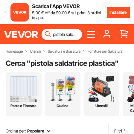
Scarica l'App VEVOR
Installare
5
,00
€
off da
99
,00
€
sui primi 3 ordini
in app.
Homepage
Utensili
Saldatura e Brasatura
Forniture per Saldatura
Cerca "
pistola saldatrice plastica
"
Porte e Finestre
Cucina
Utensili
Ma
Co
Ordina per:
Popolare
Filtri