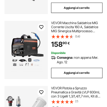
Aggiungi al carrello
VEVOR Macchina Saldatrice MIG
Corrente Uscita 160 A, Saldatrice
MIG Sinergica Multiprocesso
Portatile Saldatrice MIG Senza Gas
(54)
Gas MMA Lift TIG 4 in 1 con
158
90
€
Tecnologia Inverter IGBT, Schermo
LCD
Disponibile
Consegna:
non appena Mer.
Ago. 12
Aggiungi al carrello
VEVOR Pistola a Spruzzo
Pneumatica a Gravità LVLP 600mL
con 3 Ugelli 1,3/1,4/1,7 mm, Kit di
Spruzzatore ad Aria Compressa,
(7)
Pistola per Verniciatura Pneumatica