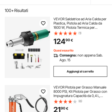
100+
Risultati
VEVOR Saldatrice ad Aria Calda per
Plastica, Pistola ad Aria Calda da
1600 W, Pistola Termica per
Saldatura in Vinile TPO da 50°C -
(1)
600°C, Kit per Saldatura di
124
90
€
Coperture in Plastica con 11
Accessori
Quasi esaurito
Consegna:
non appena Sab.
Ago. 15
Aggiungi al carrello
VEVOR Pistola per Grasso Manuale
8000 PSI, Kit Pistola per Grasso con
Impugnatura Capacità da 0,4 L,
Tubo Flessibile da 46 cm, Giunto
(6)
per Grasso, Tubo Rigido di
21
90
€
Prolunga Ugello per Auto Nautica