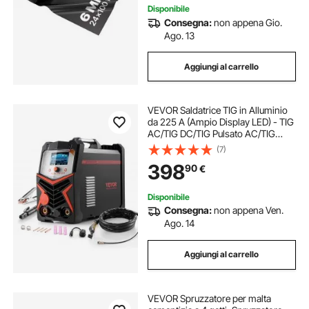
Disponibile
Consegna:
non appena Gio.
Ago. 13
Aggiungi al carrello
VEVOR Saldatrice TIG in Alluminio
da 225 A (Ampio Display LED) - TIG
AC/TIG DC/TIG Pulsato AC/TIG
Pulsato DC/TIG a Punti/MMA (Stick),
(7)
Saldatrice a Doppia Tensione
398
90
€
110/220 V con Inverter IGBT
Disponibile
Consegna:
non appena Ven.
Ago. 14
Aggiungi al carrello
VEVOR Spruzzatore per malta