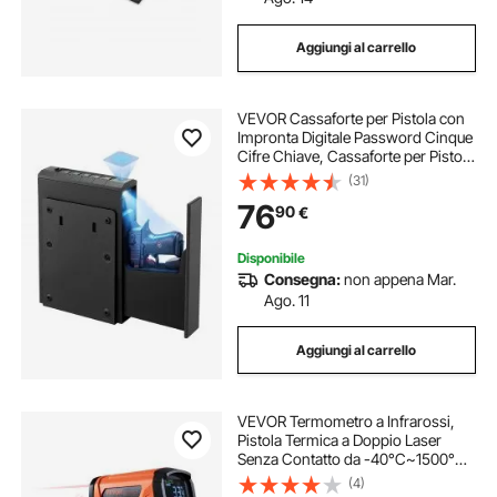
Aggiungi al carrello
saldatore di plastica
saldatori plastica
VEVOR Cassaforte per Pistola con
Impronta Digitale Password Cinque
Cifre Chiave, Cassaforte per Pistole
con Illuminazione per 1 Pistola e
(31)
caricatore 23 x 7 x 32 cm, Custodia
76
90
€
per Pistola per Comodino
Disponibile
Consegna:
non appena Mar.
Ago. 11
Aggiungi al carrello
VEVOR Termometro a Infrarossi,
Pistola Termica a Doppio Laser
Senza Contatto da -40°C~1500°C,
Pistola Termica Portatile a Infrarossi
(4)
per Fusione/Cottura/Forno per