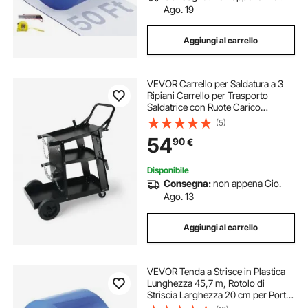
Ago. 19
Aggiungi al carrello
VEVOR Carrello per Saldatura a 3
Ripiani Carrello per Trasporto
Saldatrice con Ruote Carico
Massimo 168-181 kg Carrello per
(5)
Attrezzatura di Saldatura MIG TIG
54
90
€
ARC MMA Taglierina al Plasma da
Officina
Disponibile
Consegna:
non appena Gio.
Ago. 13
Aggiungi al carrello
VEVOR Tenda a Strisce in Plastica
Lunghezza 45,7 m, Rotolo di
Striscia Larghezza 20 cm per Porta
in Plastica Liscia per Porte, Tenda a