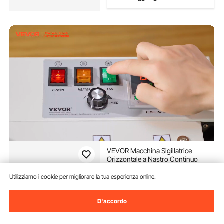
VEVOR Macchina Sigillatrice
Orizzontale a Nastro Continuo
per Sacchetti, Larghezza
Saldatura 6-12 mm Controllo
Utilizziamo i cookie per migliorare la tua esperienza online.
(28)
Digitale Temperatura, Funzione
136
90
€
Conteggio, Sigillatrice Sacchetti
di Plastica 0,02-0,8 mm
D'accordo
Disponibile