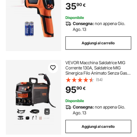
35
90
€
Pizza/Motore (non per esseri
umani)
Disponibile
Consegna:
non appena Gio.
Ago. 13
Aggiungi al carrello
VEVOR Macchina Saldatrice MIG
Corrente 130A, Saldatrice MIG
Sinergica Filo Animato Senza Gas,
Kit Saldatrice Portatile Saldatrice
(54)
con Tecnologia Inverter IGBT,
95
90
€
Macchina Saldatrice Schermo
Digitale
Disponibile
Consegna:
non appena Gio.
Ago. 13
Aggiungi al carrello