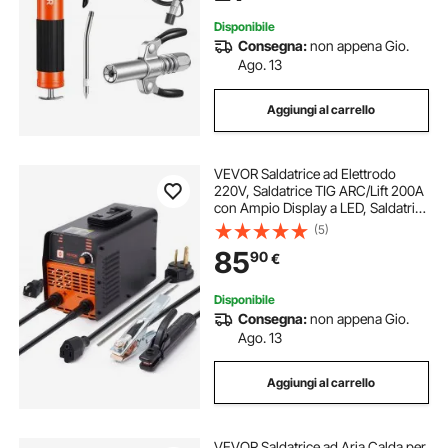
Disponibile
Consegna:
non appena Gio.
Ago. 13
Aggiungi al carrello
VEVOR Saldatrice ad Elettrodo
220V, Saldatrice TIG ARC/Lift 200A
con Ampio Display a LED, Saldatrice
ad Elettrodo Portatile 2 in 1 con Hot
(5)
Start Arc Force Anti-Stick VRD,
85
90
€
Saldatore ad Arco MMA
Disponibile
Consegna:
non appena Gio.
Ago. 13
Aggiungi al carrello
VEVOR Saldatrice ad Aria Calda per