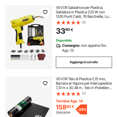
VEVOR Saldatrice per Plastica,
Saldatura in Plastica 220 W con
1200 Punti Caldi, 76 Bacchette, Luce
LED, per Paraurti in Plastica per
(6)
Auto per Kayak, Giocattoli,
33
90
€
Riparazione di Crepe in Plastica
Disponibile
Consegna:
non appena Gio.
Ago. 13
Aggiungi al carrello
VEVOR Telo di Plastica 0,15 mm,
Barriera al Vapore per Intercapedine
7,31 m x 30,48 m, Telo in Polietilene
per Giardino Resistente, Plastica da
(5)
Costruzione, Telo per Fornitura
Plastica Agricola Nero
Termina Ago. 14
158
90
€
-
24%
209,90
€