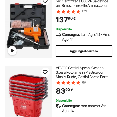
per Carrozzeria 800VA Saldatrice
per Rimozione delle Ammaccature
Saldatore a Punti 32x24cm,
(12)
Strumenti per la Riparazione delle
137
90
€
Ammaccature per Carrozzeria
Autocarri
Disponibile
Consegna:
Lun. Ago. 10 - Ven.
Ago. 14
Aggiungi al carrello
VEVOR Cestini Spesa, Cestino
Spesa Rotolante in Plastica con
Manici Ruote, Cestini Spesa Portatili
Grandi per Supermercati, Negozi al
(5)
Dettaglio, Fare la Spesa, 6 Pezzi,
83
90
€
Carrelli Spesa 39 Litri
Disponibile
Consegna:
non appena Ven.
Ago. 14