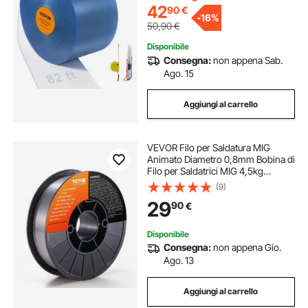
Garage
42
90
€
-
16%
50,90
€
Disponibile
Consegna:
non appena Sab.
Ago. 15
Aggiungi al carrello
VEVOR Filo per Saldatura MIG
Animato Diametro 0,8mm Bobina di
Filo per Saldatrici MIG 4,5kg
Portatile in Acciaio Morbido
(9)
200mm, Filo di Saldatura Trazione
29
90
€
Massima 560 MPa per Saldatrici
MIG con Bobina
Disponibile
Consegna:
non appena Gio.
Ago. 13
Aggiungi al carrello