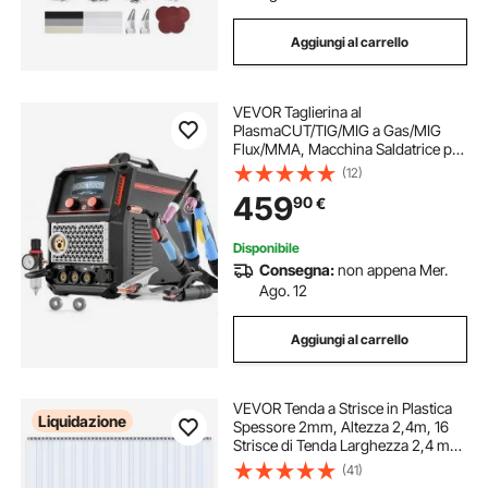
Aggiungi al carrello
VEVOR Taglierina al
PlasmaCUT/TIG/MIG a Gas/MIG
Flux/MMA, Macchina Saldatrice per
Taglio al Plasma Senza Contatto da
(12)
50 A Saldatrice Sinergica da 200 A,
459
90
€
Compatibile con Pistola a Bobina
Disponibile
Consegna:
non appena Mer.
Ago. 12
Aggiungi al carrello
VEVOR Tenda a Strisce in Plastica
Liquidazione
Spessore 2mm, Altezza 2,4m, 16
Strisce di Tenda Larghezza 2,4 m
per Isolamento per Congelatori
(41)
Magazzini Garage, Tenda in