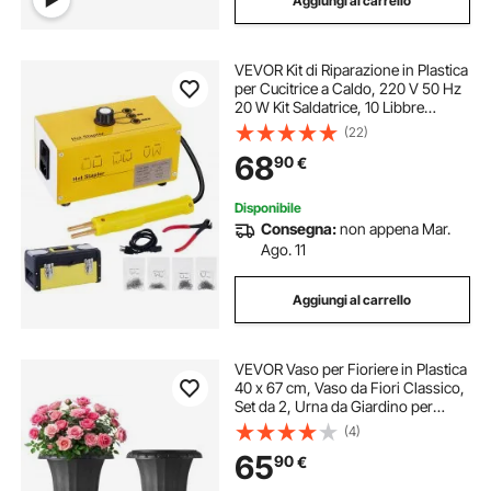
Aggiungi al carrello
VEVOR Kit di Riparazione in Plastica
per Cucitrice a Caldo, 220 V 50 Hz
20 W Kit Saldatrice, 10 Libbre
Saldatrice di Plastica per Riparare
(22)
Rapidamente Le Plastiche Rotte e
68
90
€
Danneggiate di Autoveicoli
Disponibile
Consegna:
non appena Mar.
Ago. 11
Aggiungi al carrello
VEVOR Vaso per Fioriere in Plastica
40 x 67 cm, Vaso da Fiori Classico,
Set da 2, Urna da Giardino per
Piante Urna in Plastica da Fiori per
(4)
Interni, Esterni, Eventi,
65
90
€
Palcoscenici, Ingressi, Nero