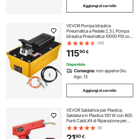
Aggiungi al carrello
VEVOR Pompa Idraulica
Pneumatica a Pedale 2,3 L Pompa
Idraulica Pneumatica 10000 PSI con
Tubo Flessibile d'Olio e Pistola a
(30)
Spruzzo, Kit di Pompa a Pedale
115
90
€
Utilizzato con Cilindri a Semplice
Effetto
Disponibile
Consegna:
non appena Gio.
Ago. 13
Aggiungi al carrello
VEVOR Saldatrice per Plastica,
Saldatura in Plastica 100 W con 800
Punti Caldi,Kit di Riparazione per
Paraurti in Plastica per Auto con
(6)
Luce LED per Kayak, Giocattoli,
21
90
€
Riparazione Crepe in Plastica