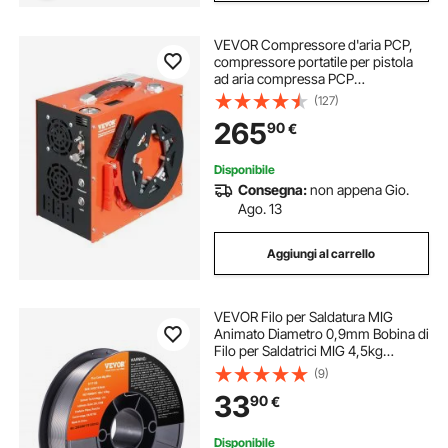
VEVOR Compressore d'aria PCP,
compressore portatile per pistola
ad aria compressa PCP
4500PSI/30Mpa, Sistema di
(127)
raffreddamento ad acqua e ventola
265
90
€
integrato, compressore per pistola
ad aria compressa
Disponibile
Consegna:
non appena Gio.
Ago. 13
Aggiungi al carrello
VEVOR Filo per Saldatura MIG
Animato Diametro 0,9mm Bobina di
Filo per Saldatrici MIG 4,5kg
Portatile in Acciaio Morbido
(9)
200mm, Filo di Saldatura Trazione
33
90
€
Massima 560 MPa per Saldatrici
MIG con Bobina
Disponibile