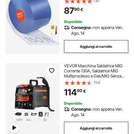
(16)
Strisce Trasparente per Magazzini,
87
90
€
Congelatori, Garage
Disponibile
Consegna:
non appena Ven.
Ago. 14
Aggiungi al carrello
VEVOR Macchina Saldatrice MIG
Corrente 130A, Saldatrice MIG
Multiprocesso a Gas/MIG Senza
Gas 2 in 1, Saldatrice Portatile
(54)
Saldatrice Tecnologia Inverter IGBT,
114
90
€
Macchina Saldatrice Schermo
Digitale
Disponibile
Consegna:
non appena Ven.
Ago. 14
Aggiungi al carrello