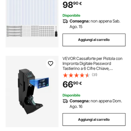
98
90
€
Plastica Impermeabile per Porte
Disponibile
Consegna:
non appena Sab.
Ago. 15
Aggiungi al carrello
VEVOR Cassaforte per Pistola con
Impronta Digitale Password
Tastierino a 6 Cifre Chiave,
Cassaforte per Pistole con LED
(31)
Capienza 1 Pistola e Caricatore 190
66
90
€
x 98 x 425 mm, Custodia per
Comodino
Disponibile
Consegna:
non appena Dom.
Ago. 16
Aggiungi al carrello