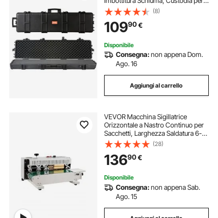
Imbottitura Schiuma, Custodia per
Fucile da Caccia con Serratura PP
(8)
Impermeabile con Manico Ruote,
109
90
€
Valigetta per Fucile Pistola Portatile
Disponibile
Consegna:
non appena Dom.
Ago. 16
Aggiungi al carrello
VEVOR Macchina Sigillatrice
Orizzontale a Nastro Continuo per
Sacchetti, Larghezza Saldatura 6-12
mm Controllo Digitale Temperatura,
(28)
Funzione Conteggio, Sigillatrice
136
90
€
Sacchetti di Plastica 0,02-0,8 mm
Disponibile
Consegna:
non appena Sab.
Ago. 15