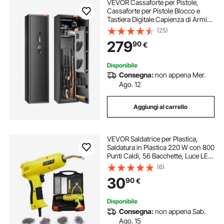
VEVOR Cassaforte per Pistole,
Cassaforte per Pistole Blocco e
Tastiera Digitale Capienza di Armi
da Fuoco 7-8 pezzi, Armadietto per
(25)
Fucili, Ripiano Rimovibile per Armi
279
90
€
Lunghe e Pistole Domestiche
Disponibile
Consegna:
non appena Mer.
Ago. 12
Aggiungi al carrello
VEVOR Saldatrice per Plastica,
Saldatura in Plastica 220 W con 800
Punti Caldi, 56 Bacchette, Luce LED,
per Paraurti in Plastica per Auto per
(6)
Kayak, Giocattoli, Riparazione di
30
90
€
Crepe in Plastica
Disponibile
Consegna:
non appena Sab.
Ago. 15