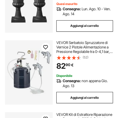
Quasi esaurito
Consegna:
Lun. Ago. 10 - Ven.
Ago. 14
Aggiungi al carrello
VEVOR Serbatoio Spruzzatore di
Vernice 2 Pistole Alimentazione a
Pressione Regolabile tra 0-4,1 bar,
Spruzzatore per Verniciatura Pistola
(52)
Doppia 1,5mm+4mm Serbatoio da
82
90
€
10L, Serbatoio a Spruzzo Vernice
Disponibile
Consegna:
non appena Gio.
Ago. 13
Aggiungi al carrello
VEVOR Kit di Estrattore Riparazione