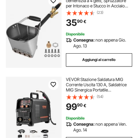
cementizia a 4 getti, Spruzzatore
per Intonaco e Stucco in Acciaio
Inossidabile, Pistola a Spruzzo per
(23)
Stucco Impugnature Squisite,
35
90
€
Pistola a Spruzzo per Soffitto
Disponibile
Consegna:
non appena Gio.
Ago. 13
Aggiungi al carrello
VEVOR Stazione Saldatura MIG
Corrente Uscita 130 A, Saldatrice
MIG Sinergica Portatile
Multiprocesso Senza Gas Saldatrice
(54)
MMA Lift TIG 3 in 1 Saldatrice con
99
90
€
Tecnologia IGBT Inverter, Schermo
Digitale
Disponibile
Consegna:
non appena Ven.
Ago. 14