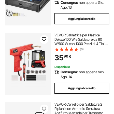
Consegna:
non appena Gio.
Ago. 13
Aggiungi al carrello
VEVOR Saldatrice per Plastica
Deluxe 100 W e Saldatore da 60
W/100 W con 1000 Pezzi di 4 Tipi di
Punti Caldi, Kit per Saldatura a Punti
(6)
Metallici Caldi e 60 Aste per Paraurti
35
90
€
Auto Kayak, Giocattoli
Disponibile
Consegna:
non appena Ven.
Ago. 14
Aggiungi al carrello
VEVOR Carrello per Saldatura 2
Ripiani con Armadio Serratura
Antifurto Mensola per Trasporto