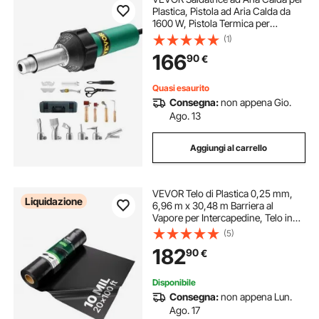
Plastica, Pistola ad Aria Calda da
1600 W, Pistola Termica per
Saldatura in Vinile TPO da 50°C -
(1)
600°C, Kit per Saldatura di
166
90
€
Coperture in Plastica con 17
Accessori
Quasi esaurito
Consegna:
non appena Gio.
Ago. 13
Aggiungi al carrello
VEVOR Telo di Plastica 0,25 mm,
Liquidazione
6,96 m x 30,48 m Barriera al
Vapore per Intercapedine, Telo in
Polietilene per Giardino Resistente,
(5)
Plastica Costruzione, Telo per
182
90
€
Fornitura di Plastica Agricola Nero
Disponibile
Consegna:
non appena Lun.
Ago. 17