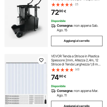
Saldatrice con Ruote Carico
(7)
Massimo 80-120 kg Carrello Ideale
72
90
€
per Attrezzatura di Saldatura MIG
TIG ARC MMA
Disponibile
Consegna:
non appena Sab.
Ago. 15
Aggiungi al carrello
VEVOR Tenda a Strisce in Plastica
Spessore 2mm, Altezza 2,4m, 12
Strisce di Tenda Larghezza 1,8 m
per Isolamento per Congelatori
(41)
Magazzini Garage, Tenda in
74
90
€
Plastica Impermeabile per Porte
Disponibile
Consegna:
non appena Mar.
Ago. 11
Aggiungi al carrello