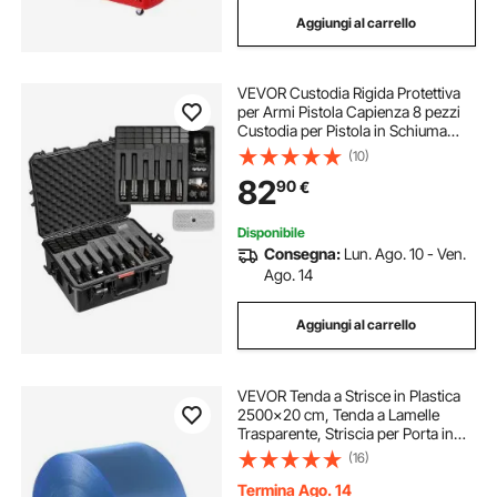
Aggiungi al carrello
VEVOR Custodia Rigida Protettiva
per Armi Pistola Capienza 8 pezzi
Custodia per Pistola in Schiuma
XPE 556x455x225 mm
(10)
Impermeabile IP67 con Maniglia per
82
90
€
Trasporto, Valigia Portapistola
Rigida
Disponibile
Consegna:
Lun. Ago. 10 - Ven.
Ago. 14
Aggiungi al carrello
VEVOR Tenda a Strisce in Plastica
2500x20 cm, Tenda a Lamelle
Trasparente, Striscia per Porta in
Plastica Liscia a Rullo Spessore 2
(16)
mm per Porte di Supermercato,
Magazzino, Centri Commerciali,
Termina Ago. 14