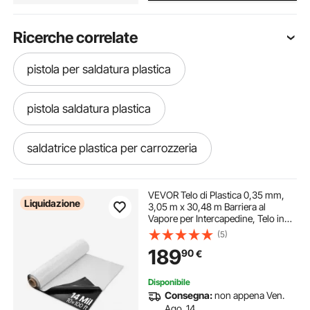
Ricerche correlate
pistola per saldatura plastica
pistola saldatura plastica
saldatrice plastica per carrozzeria
saldatrice per plastica
saldatrice plastica
VEVOR Telo di Plastica 0,35 mm,
Liquidazione
3,05 m x 30,48 m Barriera al
Vapore per Intercapedine, Telo in
saldatrice di plastica
saldatura per plastica
Polietilene per Giardino ad Alta
(5)
Resistenza, Telo per Fornitura di
189
90
€
Plastica Agricola Nero e Bianco
saldatura plastica
saldatore per plastica
Disponibile
Consegna:
non appena Ven.
saldatore plastica
saldatore plastiche
Ago. 14