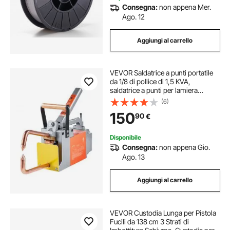
Consegna:
non appena Mer.
Ago. 12
Aggiungi al carrello
VEVOR Saldatrice a punti portatile
da 1/8 di pollice di 1,5 KVA,
saldatrice a punti per lamiera
metallica con punta di saldatura
(6)
portatile per acciaio al carbonio,
150
90
€
acciaio inossidabile
Disponibile
Consegna:
non appena Gio.
Ago. 13
Aggiungi al carrello
VEVOR Custodia Lunga per Pistola
Fucili da 138 cm 3 Strati di