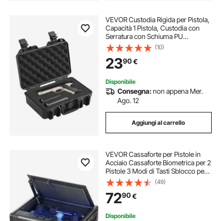
VEVOR Custodia Rigida per Pistola,
Capacità 1 Pistola, Custodia con
Serratura con Schiuma PU
Pretagliata, Impermeabile
(10)
Antipolvere, Borsa da Trasporto per
23
90
€
Armi da Fuoco da Caccia 320 x 240
x 118 mm
Disponibile
Consegna:
non appena Mer.
Ago. 12
Aggiungi al carrello
VEVOR Cassaforte per Pistole in
Acciaio Cassaforte Biometrica per 2
Pistole 3 Modi di Tasti Sblocco per
Impronte Digitali Combinazione per
(49)
Gioielli Documenti Pistole Uso
72
90
€
Domestico Cassaforte Pistole
Disponibile