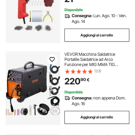
Disponibile
Consegna:
Lun. Ago. 10 - Ven.
Ago. 14
Aggiungi al carrello
VEVOR Macchina Saldatrice
Portatile Saldatrice ad Arco
Funzione per MIG MMA TIG
Corrente tra 30-200A, Saldatrice
(23)
Portatile Spessore del Filo 0,8 mm
220
90
€
& 1 mm, Saldatrice ad Arco Portatile
8,4kg
Disponibile
Consegna:
non appena Dom.
Ago. 16
Aggiungi al carrello