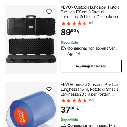
VEVOR Custodia Lunga per Pistola
Fucili da 109 cm 3 Strati di
Imbottitura Schiuma, Custodia per
Fucile da Caccia con Serratura PP
(8)
Impermeabile con Manico Ruote,
89
90
€
Valigetta per Fucile Pistola Portatile
Disponibile
Consegna:
non appena Ven.
Ago. 14
Aggiungi al carrello
VEVOR Tenda a Strisce in Plastica
Lunghezza 15 m, Rotolo di Striscia
Larghezza 20 cm per Porta in
Plastica Liscia per Porte, Tenda a
(16)
Strisce Trasparente per Magazzino,
37
90
€
Frigoriferi, Congelatori
Disponibile
Consegna:
non appena Mer.