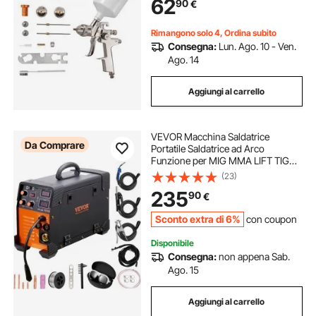
62
90
€
LVLP per Auto, Pareti
Rimangono solo 4, Ordina subito
Consegna:
Lun. Ago. 10 - Ven.
Ago. 14
Aggiungi al carrello
VEVOR Macchina Saldatrice
Da Comprare
Portatile Saldatrice ad Arco
Funzione per MIG MMA LIFT TIG
Corrente tra 50-250 A, Saldatrice
(23)
Portatile Spessore del Filo,
235
90
€
Saldatrice ad Arco Portatile 8,4kg
Sconto extra di 6%
con coupon
Disponibile
Consegna:
non appena Sab.
Ago. 15
Aggiungi al carrello