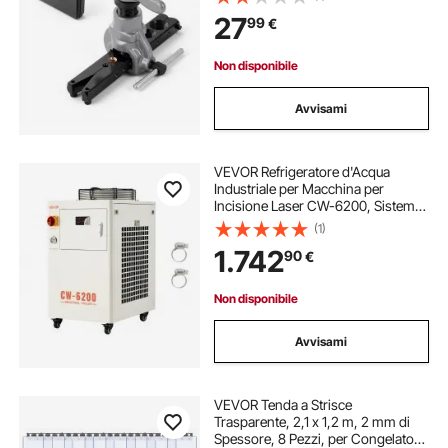
4,76 mm a 19 mm, per Riparazione
27
99
€
di Condizionatori d'Aria e
Refrigeratori
Non disponibile
Avvisami
VEVOR Refrigeratore d'Acqua
Industriale per Macchina per
Incisione Laser CW-6200, Sistema
di Raffreddamento ad Acqua con
(1)
Compressore per Taglio Laser da
1.742
90
€
1750 W, Capacità 15 L, Portata Max
70 L/min
Non disponibile
Avvisami
VEVOR Tenda a Strisce
Trasparente, 2,1 x 1,2 m, 2 mm di
Spessore, 8 Pezzi, per Congelatori