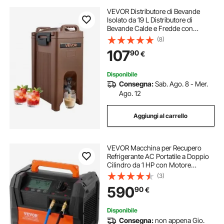
VEVOR Distributore di Bevande
Isolato da 19 L Distributore di
Bevande Calde e Fredde con
Rubinetto e Maniglia, per Tè, Caffè e
(8)
Acqua in Bar e Ristoranti, Marrone,
107
90
€
Isolamento a Lunga Durata
Disponibile
Consegna:
Sab. Ago. 8 - Mer.
Ago. 12
Aggiungi al carrello
VEVOR Macchina per Recupero
Refrigerante AC Portatile a Doppio
Cilindro da 1 HP con Motore
Brushless da 3000 Giri/min,
(3)
Strumento per Riciclaggio del
590
90
€
Refrigerante Freon per Autoveicoli
HVAC Domestico
Disponibile
Consegna:
non appena Gio.