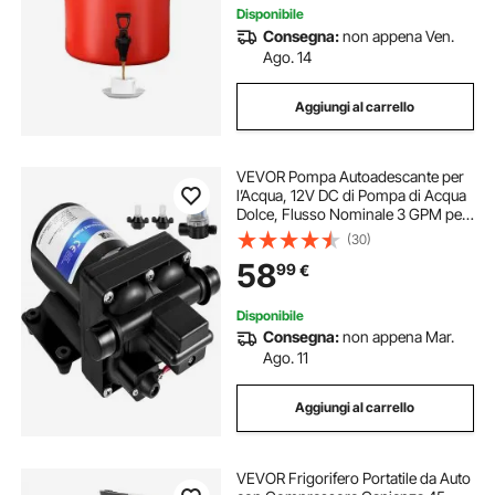
Disponibile
Consegna:
non appena Ven.
Ago. 14
Aggiungi al carrello
VEVOR Pompa Autoadescante per
l’Acqua, 12V DC di Pompa di Acqua
Dolce, Flusso Nominale 3 GPM per
Pompa a Diaframma Industriale con
(30)
Filtro, Pompa Acquario della
58
99
€
Protezione Termica Ideale per
Lavaggi
Disponibile
Consegna:
non appena Mar.
Ago. 11
Aggiungi al carrello
VEVOR Frigorifero Portatile da Auto