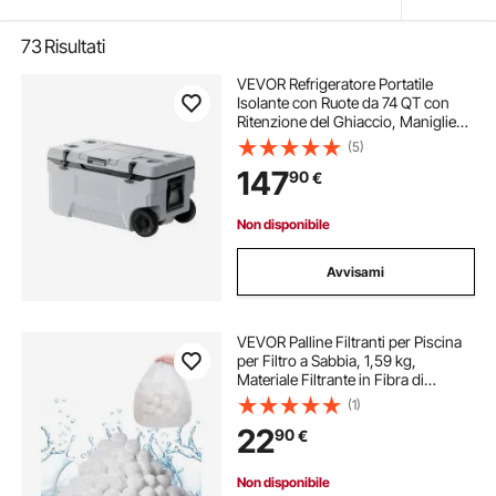
73
Risultati
VEVOR Refrigeratore Portatile
Isolante con Ruote da 74 QT con
Ritenzione del Ghiaccio, Maniglie
Resistenti Portabicchieri,
(5)
Refrigeratore Portatile Isolato per
147
90
€
Picnic Campeggio Viaggio Feste
Non disponibile
Avvisami
VEVOR Palline Filtranti per Piscina
per Filtro a Sabbia, 1,59 kg,
Materiale Filtrante in Fibra di
Poliestere Bianco Riutilizzabile con
(1)
Sacchetto Lavaggio, per Piscina
22
90
€
Acquario Vasca Piscina Terra
Non disponibile