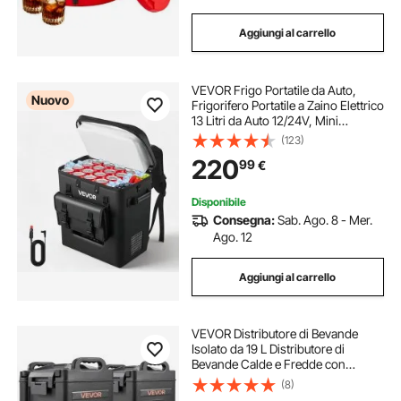
Aggiungi al carrello
VEVOR Frigo Portatile da Auto,
Nuovo
Frigorifero Portatile a Zaino Elettrico
13 Litri da Auto 12/24V, Mini
Frigorifero con Compressore per
(123)
Campeggio Viaggio Spiaggia Pesca
220
99
€
Picnic, Temperatura da -6°C a 10°C
Disponibile
Consegna:
Sab. Ago. 8 - Mer.
Ago. 12
Aggiungi al carrello
VEVOR Distributore di Bevande
Isolato da 19 L Distributore di
Bevande Calde e Fredde con
Rubinetto e Maniglia, per Tè, Caffè e
(8)
Acqua in Bar e Ristoranti, 2 Pezzi,