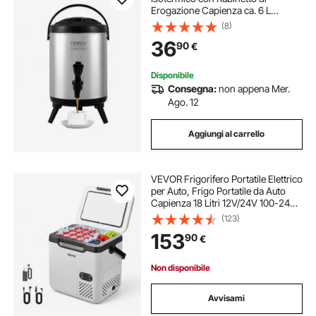
Erogazione Capienza ca. 6 L
Materiale Acciaio Inox per Buffet
(8)
Festa Evento, Contenitore
36
90
€
Isotermico per Distribuzione
Bevande Calde / Fredde
Disponibile
Consegna:
non appena Mer.
Ago. 12
Aggiungi al carrello
VEVOR Frigorifero Portatile Elettrico
per Auto, Frigo Portatile da Auto
Capienza 18 Litri 12V/24V 100-240V
CA, Frigorifero a Compressore
(123)
-20°C a 20°C Maniglia Senza Ruote
153
90
€
per Campeggio Viaggio Pesca
Non disponibile
Avvisami