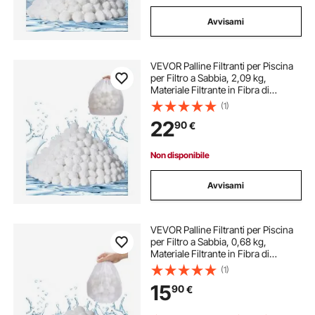
Avvisami
VEVOR Palline Filtranti per Piscina
per Filtro a Sabbia, 2,09 kg,
Materiale Filtrante in Fibra di
Poliestere Bianco Riutilizzabile con
(1)
Sacchetto Lavaggio, per Piscina
22
90
€
Acquario Vasca Piscina Terra
Non disponibile
Avvisami
VEVOR Palline Filtranti per Piscina
per Filtro a Sabbia, 0,68 kg,
Materiale Filtrante in Fibra di
Poliestere Bianco Riutilizzabile con
(1)
Sacchetto Lavaggio, per Piscina
15
90
€
Acquario Vasca Piscina Terra