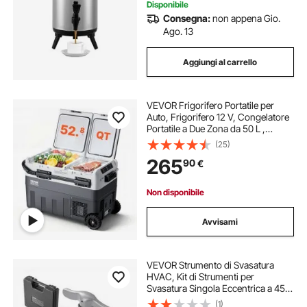
Disponibile
Consegna:
non appena Gio.
Ago. 13
Aggiungi al carrello
VEVOR Frigorifero Portatile per
Auto, Frigorifero 12 V, Congelatore
Portatile a Due Zona da 50 L ,
Temperatura Regolabile - 20 ~ 20
(25)
℃, Refrigeratore a Compressore
265
90
€
per Casa, Esterno, Camper, Auto
Non disponibile
Avvisami
VEVOR Strumento di Svasatura
HVAC, Kit di Strumenti per
Svasatura Singola Eccentrica a 45°
per Tubi in Rame e Alluminio da
(1)