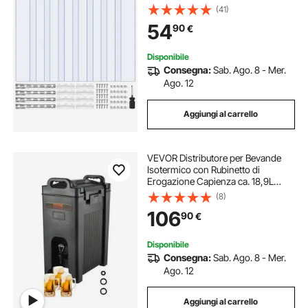
e Refrigeratori, Strisce Lisce in
(41)
Plastica Termoisolanti per Porte di
54
90
€
Magazzini, Congelatori e Garage
Disponibile
Consegna:
Sab. Ago. 8 - Mer.
Ago. 12
Aggiungi al carrello
VEVOR Distributore per Bevande
Isotermico con Rubinetto di
Erogazione Capienza ca. 18,9L
Materiale Alimentare per Buffet
(8)
Festa Evento, Contenitore
106
90
€
Isotermico per Distribuzione
Bevande Calde / Fredde
Disponibile
Consegna:
Sab. Ago. 8 - Mer.
Ago. 12
Aggiungi al carrello