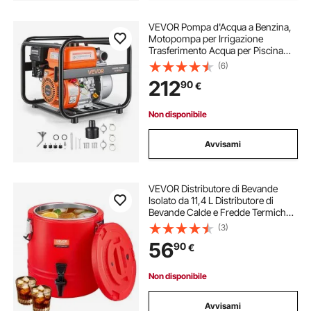
VEVOR Pompa d'Acqua a Benzina,
Motopompa per Irrigazione
Trasferimento Acqua per Piscina
Laghetti Giardino 6,5 CV Altezza
(6)
Sollevamento max 29,87 m
212
90
€
Riempimento Svuotamento
Dimensioni Porta 50,8 m
Non disponibile
Avvisami
VEVOR Distributore di Bevande
Isolato da 11,4 L Distributore di
Bevande Calde e Fredde Termiche
con Rubinetto, Interno in Acciaio
(3)
Inossidabile 304, per Tè, Caffè,
56
90
€
Ristoranti, Esterni, Uso Versatile
Non disponibile
Avvisami