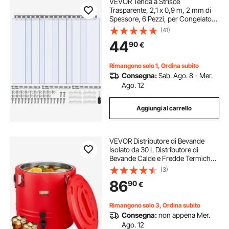
VEVOR Tenda a Strisce
Trasparente, 2,1 x 0,9 m, 2 mm di
Spessore, 6 Pezzi, per Congelatori
e Refrigeratori, Strisce Lisce in
(41)
Plastica Termoisolanti per Porte di
44
90
€
Magazzini, Congelatori e Garage
Rimangono solo 1, Ordina subito
Consegna:
Sab. Ago. 8 - Mer.
Ago. 12
Aggiungi al carrello
VEVOR Distributore di Bevande
Isolato da 30 L Distributore di
Bevande Calde e Fredde Termiche
con Rubinetto, Interno in Acciaio
(3)
Inossidabile 304, per Tè, Caffè,
86
90
€
Ristoranti, Esterni, Uso Versatile
Rimangono solo 3, Ordina subito
Consegna:
non appena Mer.
Ago. 12