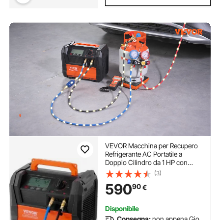
VEVOR Macchina per Recupero
Refrigerante AC Portatile a
Doppio Cilindro da 1 HP con
Motore Brushless da 3000
(3)
Giri/min, Strumento per
590
90
€
Riciclaggio del Refrigerante
Freon per Autoveicoli HVAC
Domestico
Disponibile
Consegna:
non appena Gio.