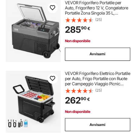
VEVOR Frigorifero Portatile per
Auto, Frigorifero 12 V, Congelatore
Portatile Zona Singola 35 L,
Temperatura - 20 ~ 20 ℃,
(25)
Refrigeratore a Compressore con
285
90
€
Rotelle per Casa, Esterno, Camper,
Auto
Non disponibile
Avvisami
VEVOR Frigorifero Elettrico Portatile
per Auto, Frigo Portatile con Ruote
per Campeggio Viaggio Picnic
Barbecue Feste Barche Capienza 78
(25)
Litri, Mini Frigo a Compressore da
262
90
€
-20 a 20°C, Controllo APP
Non disponibile
Avvisami