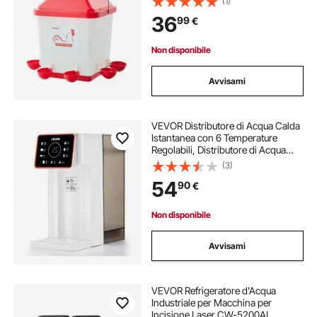
(1)
Sigillato, Materiale PP
36
99
€
Impermeabile, Design Senza
Sprechi
Non disponibile
Avvisami
VEVOR Distributore di Acqua Calda
Istantanea con 6 Temperature
Regolabili, Distributore di Acqua
Bollente, 8 Volumi d'Acqua e
(3)
Serbatoio dell'Acqua Rimovibile 3 L
54
90
€
con Schermo Tattile e Blocco
Bambini
Non disponibile
Avvisami
VEVOR Refrigeratore d'Acqua
Industriale per Macchina per
Incisione Laser CW-5200AI,