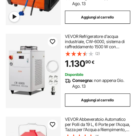
Ago. 13
Aggiungi al carrello
VEVOR Refrigeratore d'acqua
industriale, CW-6000, sistema di
raffreddamento 1500 W con
compressore, capacità del
(2)
serbatoio dell'acqua da 15 litri,
1.130
90
€
portata di 65L/min, per macchina
incisione laser
Disponibile
Consegna:
non appena Gio.
Ago. 13
Aggiungi al carrello
VEVOR Abbeveratoio Automatico
per Polli da 19 L, 6 Porte per l'Acqua,
Tazza per l'Acqua a Riempimento,
con Maniglia e Anello di Gomma