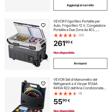
Aggiungi al carrello
VEVOR Frigorifero Portatile per
Auto, Frigorifero 12 V, Congelatore
Portatile a Due Zona da 40 L ,
Temperatura Regolabile - 20 ~ 20
(25)
℃, Refrigeratore a Compressore
261
90
€
per Casa, Esterno, Camper, Auto
Non disponibile
Avvisami
VEVOR Set di Manometro del
Refrigeranti a 4 Vie per R134A
R410A R22 dell'Aria Condizionata
Uso Automobilistico, Set Indicatore
(4)
del Collettore AC 3 Adattatori per
55
90
€
Refrigeranti con Valigetta
31x30x8,5cm
Non disponibile