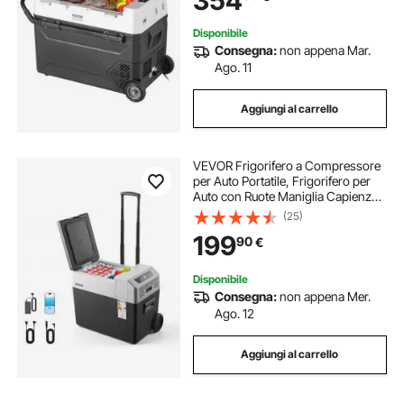
354
Disponibile
Consegna:
non appena Mar.
Ago. 11
Aggiungi al carrello
VEVOR Frigorifero a Compressore
per Auto Portatile, Frigorifero per
Auto con Ruote Maniglia Capienza
40 L Controllo APP, Temperatura tra
(25)
-22°C a 10°C, Congelatore Elettrico
199
90
€
per Camper SUV, Campeggio
Disponibile
Consegna:
non appena Mer.
Ago. 12
Aggiungi al carrello