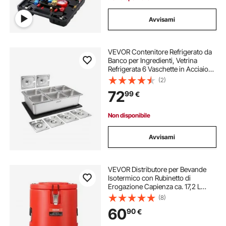
Avvisami
VEVOR Contenitore Refrigerato da
Banco per Ingredienti, Vetrina
Refrigerata 6 Vaschette in Acciaio
Inox per Ingredienti Alimenti con
(2)
Coperchi Separati Frutta Insalata
72
99
€
Buffet Freddi, Catering Hotel
Non disponibile
Avvisami
VEVOR Distributore per Bevande
Isotermico con Rubinetto di
Erogazione Capienza ca. 17,2 L
Materiale Alimentare per Buffet
(8)
Festa Evento, Contenitore
60
90
€
Isotermico per Distribuzione
Bevande Calde / Fredde