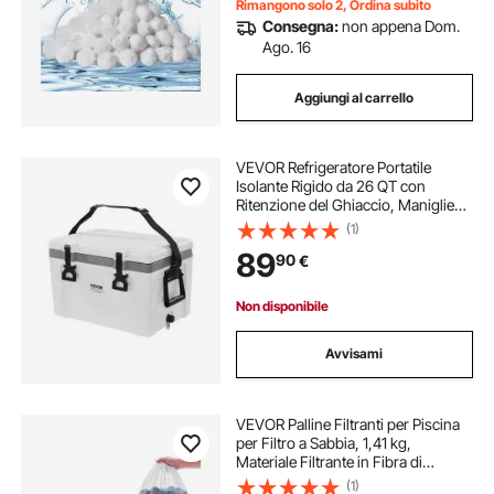
Rimangono solo 2, Ordina subito
Consegna:
non appena Dom.
Ago. 16
Aggiungi al carrello
VEVOR Refrigeratore Portatile
Isolante Rigido da 26 QT con
Ritenzione del Ghiaccio, Maniglie
Resistenti Portabicchieri,
(1)
Refrigeratore Portatile Isolato per
89
90
€
Picnic Campeggio Viaggio Feste
Non disponibile
Avvisami
VEVOR Palline Filtranti per Piscina
per Filtro a Sabbia, 1,41 kg,
Materiale Filtrante in Fibra di
Poliestere Blu Riutilizzabile con
(1)