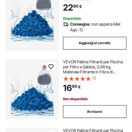
Sacchetto Lavaggio, per Piscina
22
90
€
Acquario Vasca Piscina Fuori Terra
Disponibile
Consegna:
non appena Mer.
Ago. 12
Aggiungi al carrello
VEVOR Palline Filtranti per Piscina
per Filtro a Sabbia, 0,68 kg,
Materiale Filtrante in Fibra di
Poliestere Blu Riutilizzabile con
(1)
Sacchetto Lavaggio, per Piscina
16
90
€
Acquario Vasca Piscina Fuori Terra
Non disponibile
Avvisami
VEVOR Palline Filtranti per Piscina