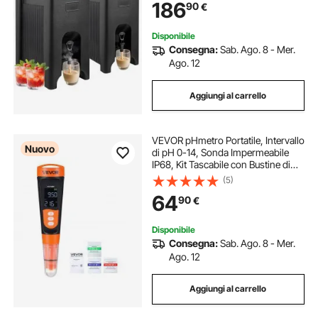
186
90
€
Nero, Isolamento a Lunga Durata
Disponibile
Consegna:
Sab. Ago. 8 - Mer.
Ago. 12
Aggiungi al carrello
VEVOR pHmetro Portatile, Intervallo
Nuovo
di pH 0-14, Sonda Impermeabile
IP68, Kit Tascabile con Bustine di
Polvere di Calibrazione, Display VA,
(5)
per Test di Acidità Acqua Potabile
64
90
€
Idroponica e Acquario
Disponibile
Consegna:
Sab. Ago. 8 - Mer.
Ago. 12
Aggiungi al carrello