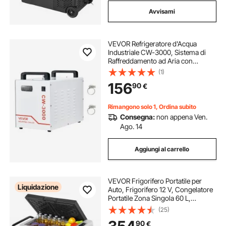
Avvisami
VEVOR Refrigeratore d'Acqua
Industriale CW-3000, Sistema di
Raffreddamento ad Aria con
Serbatoio da 9 L, Portata Massima
(1)
10 L/min, con Ventilatore ad Alta
156
90
€
Velocità, per Macchine per
Incisione da 40–60 W
Rimangono solo 1, Ordina subito
Consegna:
non appena Ven.
Ago. 14
Aggiungi al carrello
VEVOR Frigorifero Portatile per
Liquidazione
Auto, Frigorifero 12 V, Congelatore
Portatile Zona Singola 60 L,
Temperatura Regolabile - 20 ~ 20
(25)
℃, Refrigeratore a Compressore
90
€
per Casa, Esterno, Camper, Auto