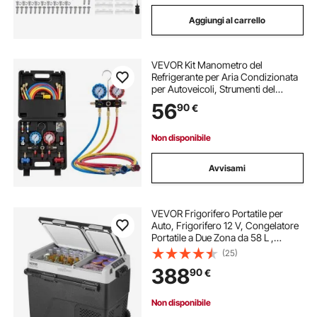
Aggiungi al carrello
VEVOR Kit Manometro del
Refrigerante per Aria Condizionata
per Autoveicoli, Strumenti del
Refrigerante a 3 Vie Tubi Flessibili
56
90
€
Raccordi a Sgancio Rapido,
Manometro per Aria Condizionata
Auto
Non disponibile
Avvisami
VEVOR Frigorifero Portatile per
Auto, Frigorifero 12 V, Congelatore
Portatile a Due Zona da 58 L ,
Temperatura Regolabile - 20 ~ 20
(25)
℃, Refrigeratore a Compressore
388
90
€
per Casa, Esterno, Camper, Auto
Non disponibile