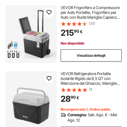
VEVOR Frigorifero a Compressore
per Auto Portatile, Frigorifero per
Auto con Ruote Maniglia Capienza
50 L 12V/24V DC Controllo APP,
(25)
Temperatura tra -22°C a 10°C,
215
90
€
Congelatore Elettrico per Camper
Non disponibile
Visualizza dettagli
VEVOR Refrigeratore Portatile
Isolante Rigido da 8,5 QT con
Ritenzione del Ghiaccio, Maniglie
Resistenti Portabicchieri,
(1)
Refrigeratore Portatile Isolato per
28
90
€
Picnic Campeggio Viaggio Feste
Rimangono solo 1, Ordina subito
Consegna:
Sab. Ago. 8 - Mer.
Ago. 12