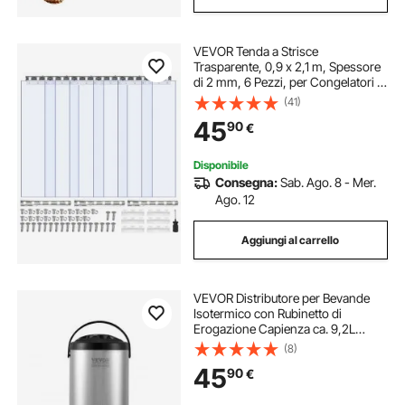
VEVOR Tenda a Strisce
Trasparente, 0,9 x 2,1 m, Spessore
di 2 mm, 6 Pezzi, per Congelatori e
Refrigeratori, Strisce Lisce in
(41)
Plastica Impermeabile per Porte di
45
90
€
Magazzini, Congelatori e Garage
Disponibile
Consegna:
Sab. Ago. 8 - Mer.
Ago. 12
Aggiungi al carrello
VEVOR Distributore per Bevande
Isotermico con Rubinetto di
Erogazione Capienza ca. 9,2L
Materiale Acciaio Inox per Buffet
(8)
Festa Evento, Contenitore
45
90
€
Isotermico per Distribuzione
Bevande Calde / Fredde