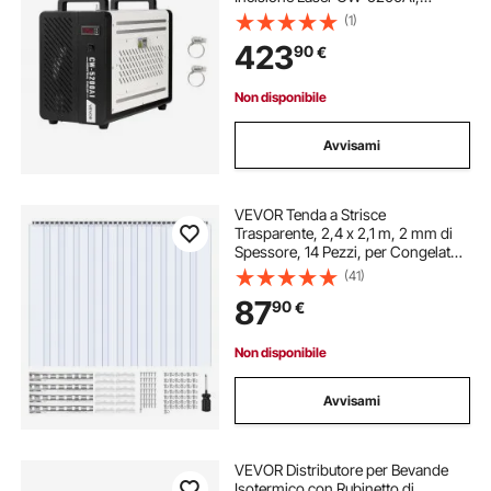
Sistema di Raffreddamento ad
(1)
Acqua con Compressore per Taglio
423
90
€
Laser da 650 W, Capacità 7 L,
Portata Max 16 L/min
Non disponibile
Avvisami
VEVOR Tenda a Strisce
Trasparente, 2,4 x 2,1 m, 2 mm di
Spessore, 14 Pezzi, per Congelatori
e Refrigeratori, Strisce Lisce in
(41)
Plastica Impermeabile per Porte di
87
90
€
Magazzini, Congelatori e Garage
Non disponibile
Avvisami
VEVOR Distributore per Bevande
Isotermico con Rubinetto di