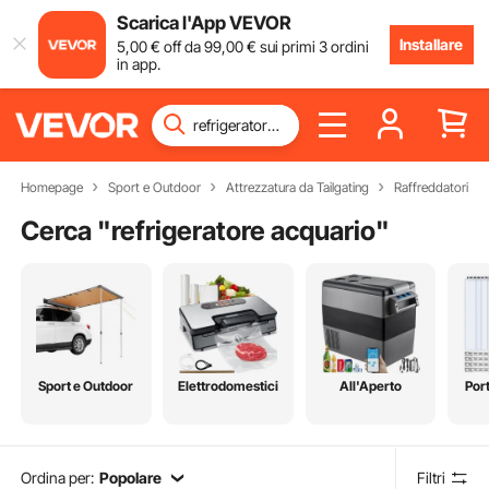
Scarica l'App VEVOR
Installare
5
,00
€
off da
99
,00
€
sui primi 3 ordini
in app.
Homepage
Sport e Outdoor
Attrezzatura da Tailgating
Raffreddatori
Cerca "
refrigeratore acquario
"
Sport e Outdoor
Elettrodomestici
All'Aperto
Port
Ordina per:
Popolare
Filtri