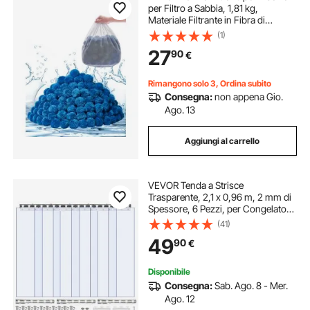
per Filtro a Sabbia, 1,81 kg,
Materiale Filtrante in Fibra di
Poliestere Blu Riutilizzabile con
(1)
Sacchetto Lavaggio, per Piscina
27
90
€
Acquario Vasca Piscina Fuori Terra
Rimangono solo 3, Ordina subito
Consegna:
non appena Gio.
Ago. 13
Aggiungi al carrello
VEVOR Tenda a Strisce
Trasparente, 2,1 x 0,96 m, 2 mm di
Spessore, 6 Pezzi, per Congelatori
e Refrigeratori, Strisce Lisce in
(41)
Plastica Termoisolanti per Porte di
49
90
€
Magazzini, Congelatori e Garage
Disponibile
Consegna:
Sab. Ago. 8 - Mer.
Ago. 12