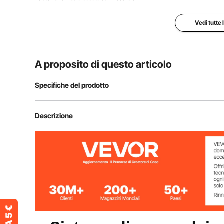
Vedi tutte 
A proposito di questo articolo
Specifiche del prodotto
Numero modello articolo
JY-DI-02EU7
Descrizione
Modalità presa
modalità doppi
Portata nominale di acqua purificata
320 galloni (12
Diametro del tubo di ingresso
NPT standard 