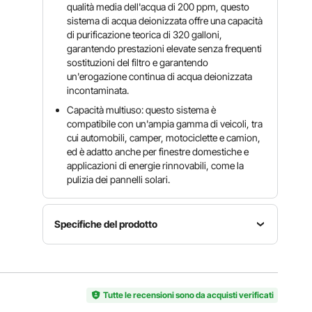
qualità media dell'acqua di 200 ppm, questo
sistema di acqua deionizzata offre una capacità
di purificazione teorica di 320 galloni,
garantendo prestazioni elevate senza frequenti
sostituzioni del filtro e garantendo
un'erogazione continua di acqua deionizzata
incontaminata.
Capacità multiuso: questo sistema è
compatibile con un'ampia gamma di veicoli, tra
cui automobili, camper, motociclette e camion,
ed è adatto anche per finestre domestiche e
applicazioni di energie rinnovabili, come la
pulizia dei pannelli solari.
Specifiche del prodotto
Portata
Numero
Modalità
nominale
modello
presa
di acqua
articolo
Tutte le recensioni sono da acquisti verificati
modalità
purificata
JY-DI-
doppia
320