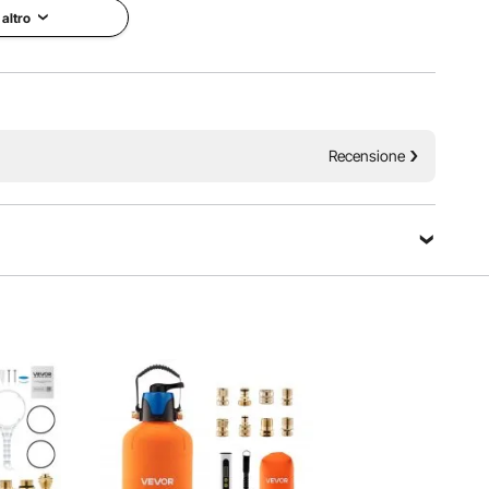
 altro
lavaggio domestico delle auto, evitando macchie di acqua
e. È ottimo anche per la pulizia di barche, motociclette,
pannelli solari.
Recensione
Fai una domanda
Ordina per：
Domande in evidenza
Amazon per la ricarica e la sostituzione, poiché l'alloggiamento del