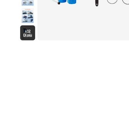
+12
Di più