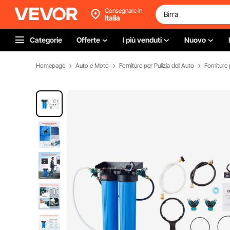
Consegnare in
Italia
Categorie
Offerte
I più venduti
Nuovo
Homepage
Auto e Moto
Forniture per Pulizia dell'Auto
Forniture