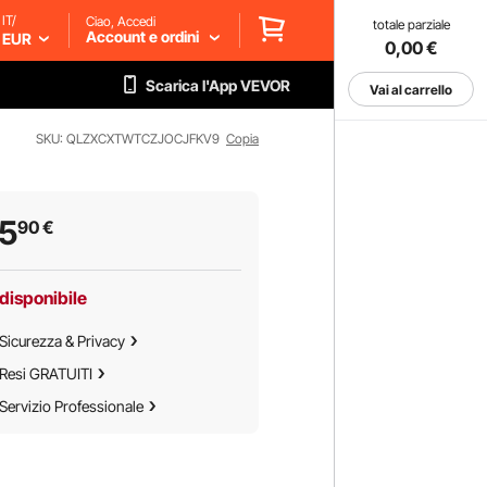
IT/
Ciao, Accedi
totale parziale
Account e ordini
EUR
0,00
€
Scarica l'App VEVOR
Vai al carrello
SKU: QLZXCXTWTCZJOCJFKV9
Copia
5
90
€
disponibile
Sicurezza & Privacy
Resi GRATUITI
Servizio Professionale