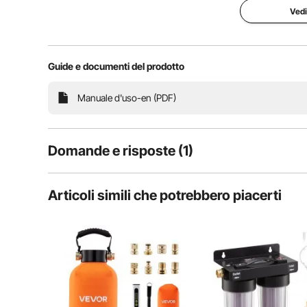
Vedi
Guide e documenti del prodotto
Questo sistema di acqua deionizzata è adatto per il 
dura e lasciando una finitura lucida e senza striatur
finestre e 
Manuale d'uso-en (PDF)
Domande e risposte (1)
1
Domande
Articoli simili che potrebbero piacerti
D:
Quali filtri a cartuccia bisogna utilizzare?
Rispondere a questa domanda
R:
I clienti possono acquistare resina deionizzante generica su 