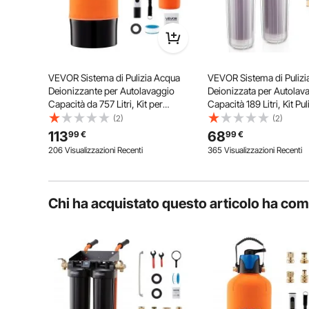
filtro è riutilizzabile. Se questa risposta non risolve il prob
Per vevor
su Mar 09, 2026
Utile (
0
)
VEVOR Sistema di Pulizia Acqua
VEVOR Sistema di Pulizi
Deionizzante per Autolavaggio
Deionizzata per Autolav
Capacità da 757 Litri, Kit per
Capacità 189 Litri, Kit Pul
Lavaggio di Auto Filtri in Resina DI
Autolavaggio Sistema De
(2)
(2)
Mista Deionizzata, Sistema di
con Cartucce Filtranti da 
113
68
99
€
99
€
Acqua Deionizzata per Auto Moto
Pulizia Auto Moto Vetri d
La valvola di bypass aggiuntiva del filtro anti-macchia
206 Visualizzazioni Recenti
365 Visualizzazioni Recenti
Barca
non filtrata in base alle esigenze dell'utente
Chi ha acquistato questo articolo ha co