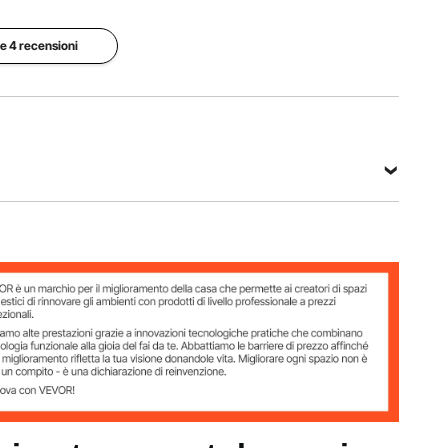
02EU7
presa
galloni
(1211L)
le 4 recensioni
Diametro
Diametro
Pressione
del tubo
del tubo
di
di
di uscita
esercizio
ingresso
NPT
in
NPT
standard
ingresso
standard
UE 3/4"
0,4-0,6
UE 3/4"
(femmina)
MPa
(maschio)
Vedi tutte le specifiche
a presa
11L)
UE 3/4" (maschio)