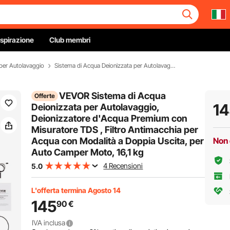
Ispirazione
Club membri
 per Autolavaggio
Sistema di Acqua Deionizzata per Autolavaggio
VEVOR Sistema di Acqua
Offerte
14
Deionizzata per Autolavaggio,
Deionizzatore d'Acqua Premium con
Misuratore TDS , Filtro Antimacchia per
Acqua con Modalità a Doppia Uscita, per
Non 
Auto Camper Moto, 16,1 kg
4 Recensioni
5.0
L'offerta termina Agosto 14
145
90
€
IVA inclusa