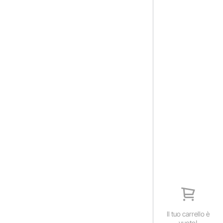
Il tuo carrello è
vuoto!