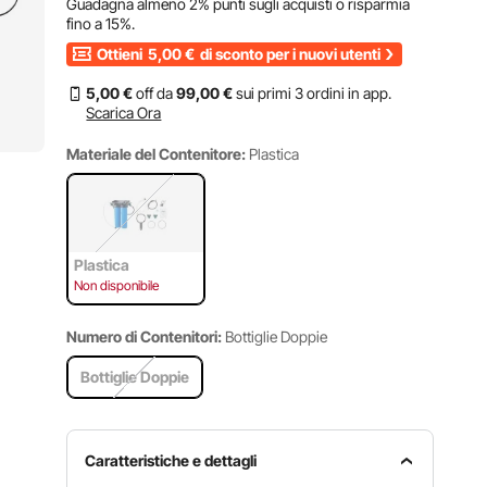
Guadagna almeno
2%
punti sugli acquisti o risparmia
fino a
15%
.
Ottieni
5,00
€
di sconto per i nuovi utenti
5
,00
€
off da
99
,00
€
sui primi 3 ordini in app.
Scarica Ora
Materiale del Contenitore:
Plastica
Plastica
Non disponibile
Numero di Contenitori:
Bottiglie Doppie
Bottiglie Doppie
Caratteristiche e dettagli