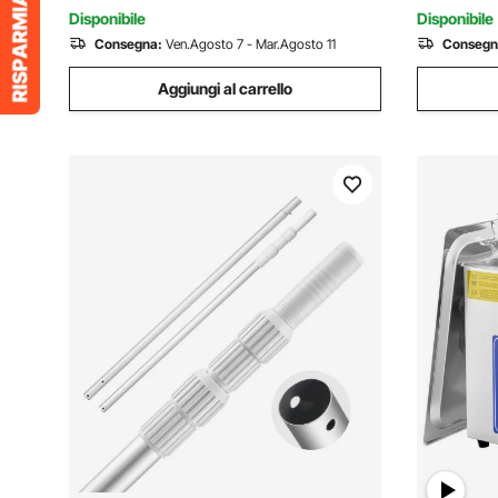
Soffitti e Pareti Rosso
Disponibile
Disponibile
Consegna:
Ven.Agosto 7 - Mar.Agosto 11
Consegn
Aggiungi al carrello