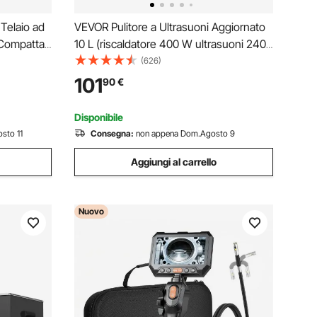
Telaio ad
VEVOR Pulitore a Ultrasuoni Aggiornato
 Compatta
10 L (riscaldatore 400 W ultrasuoni 240
Portatile
W) Pulitore a Ultrasuoni da Laboratorio
(626)
ala
Digitale con Temporizzatore del
101
90
€
cità di
Riscaldatore per Pulizia di Parti di
Strumenti
Disponibile
sto 11
Consegna:
non appena Dom.Agosto 9
Aggiungi al carrello
Nuovo