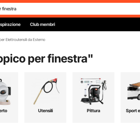
Ispirazione
Club membri
er Elettroutensili da Esterno
opico per finestra
"
erto
Utensili
Pittura
Sport 