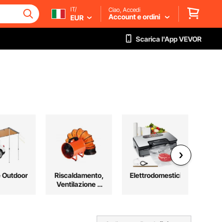
IT/
Ciao, Accedi
Account e ordini
EUR
Scarica l'App VEVOR
e Outdoor
Riscaldamento,
Elettrodomestici
Au
Ventilazione e
Raffreddamento