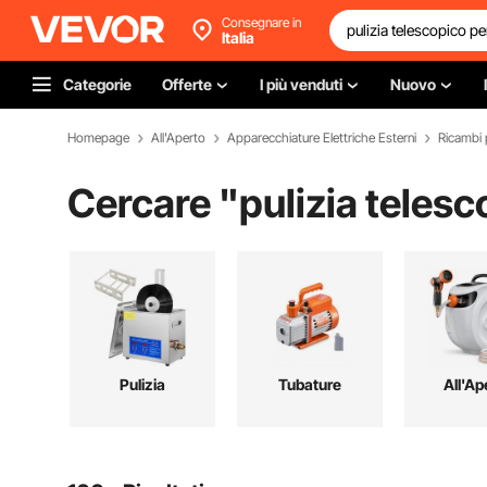
Consegnare in
Italia
Categorie
Offerte
I più venduti
Nuovo
Homepage
All'Aperto
Apparecchiature Elettriche Esterni
Ricambi p
Cercare "
pulizia telesc
Pulizia
Tubature
All'Ap