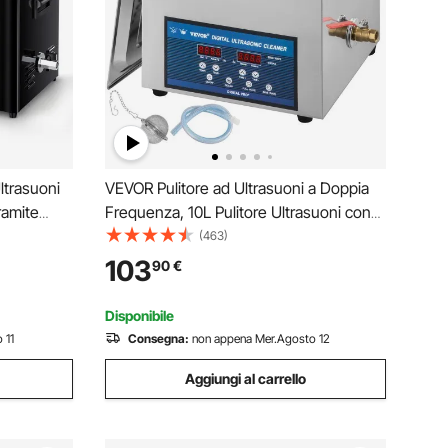
ltrasuoni
VEVOR Pulitore ad Ultrasuoni a Doppia
ramite
Frequenza, 10L Pulitore Ultrasuoni con
i 30 L con
Riscaldatore 28 / 40KHz, Macchina per
(463)
tore a
la Pulizia in Acciaio Inossidabile, per Parti
103
90
€
ioielli
di Gioielli, Occhiali, Denture ecc.
Disponibile
 11
Consegna:
non appena Mer.Agosto 12
Aggiungi al carrello