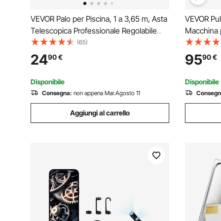
VEVOR Palo per Piscina, 1 a 3,65 m, Asta
VEVOR Puli
Telescopica Professionale Regolabile
Macchina p
con Asta di Prolunga di Pulizia per
KHz in Acc
(65)
Spazzola, Testa di Aspirazione, Retino
Riscaldator
24
95
90
€
90
€
per Skimmer per la Pulizia delle Piscine
per Uso D
Commerci
Disponibile
Disponibile
Consegna:
non appena Mar.Agosto 11
Consegn
Aggiungi al carrello