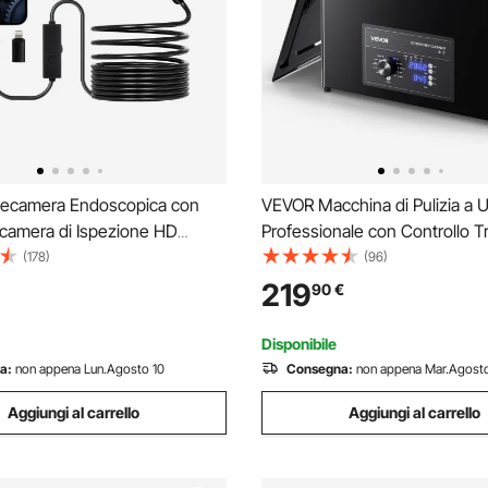
ecamera Endoscopica con
VEVOR Macchina di Pulizia a U
ecamera di Ispezione HD
Professionale con Controllo T
8 + 1 Luce LED, Boroscopio a
Manopola Rotante, Capacita d
(178)
(96)
nte con Zoom 2X, Cavo
Cestello e Sfera di Pulizia, Puli
219
90
€
da 5 m Impermeabile IP67 per
Ultrasuoni per Orologi, Rasoi, G
Disponibile
a:
non appena Lun.Agosto 10
Consegna:
non appena Mar.Agosto
Aggiungi al carrello
Aggiungi al carrello