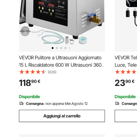
VEVOR Pulitore a Ultrasuoni Aggiornato
VEVOR Tel
15 L Riscaldatore 600 W Ultrasuoni 360
Luce, Tel
W Pulitore per Parti a Ultrasuoni da
1920P con 
(626)
Laboratorio Digitale con Temporizzatore
Doppia Le
118
23
90
€
90
€
per Pulizia di Strumenti Dentali in Vetro
Serpente 
Auto
Disponibile
Disponibile
Consegna:
non appena Mer.Agosto 12
Consegn
Aggiungi al carrello