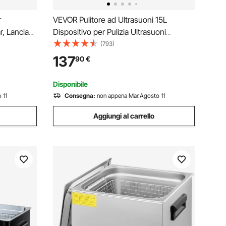
r
VEVOR Pulitore ad Ultrasuoni 15L
r, Lancia
Dispositivo per Pulizia Ultrasuoni
r
Macchina per Pulizia ad Ultrasuoni da
(793)
e, Giunto
360W con Timer Riscaldatore, Pulitore
137
90
€
Digitale da 40 kHz con Cestello per Parti
Gioielli
Disponibile
 11
Consegna:
non appena Mar.Agosto 11
Aggiungi al carrello