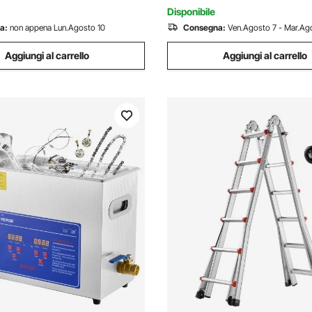
Deviatrice Tester TDS
Disponibile
a:
non appena Lun.Agosto 10
Consegna:
Ven.Agosto 7 - Mar.Ago
Aggiungi al carrello
Aggiungi al carrello