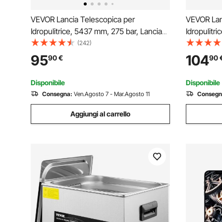
VEVOR Lancia Telescopica per
VEVOR Lan
Idropulitrice, 5437 mm, 275 bar, Lancia
Idropulitr
Telescopica con Prolunghe, Pulitore per
Telescopic
(242)
Grondaie, Testina Spazzola, 5 Ugelli
Grondaie, 
95
104
90
€
90
Spruzzo, Adattatore e Cintura di
Spruzzo, A
Supporto Regolabile
Girevole
Disponibile
Disponibile
Consegna:
Ven.Agosto 7 - Mar.Agosto 11
Consegn
Aggiungi al carrello