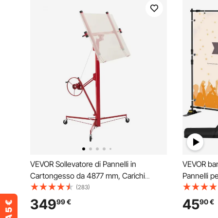
VEVOR Sollevatore di Pannelli in
VEVOR bann
Cartongesso da 4877 mm, Carichi
Pannelli p
Pesanti da 68 kg con Braccio
Telescopi
(283)
Telescopico Regolabile, Ruote
349
45
99
€
90
€
Bloccabile, Ideale per Installazioni su