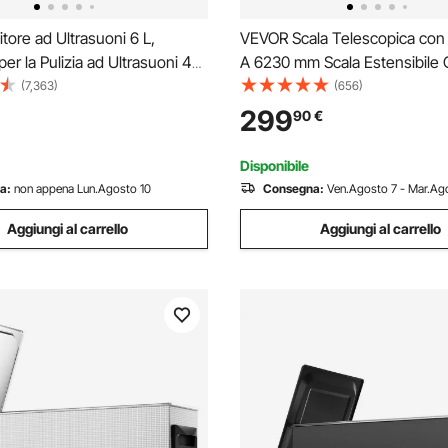
tore ad Ultrasuoni 6 L,
VEVOR Scala Telescopica con 
er la Pulizia ad Ultrasuoni 40
A 6230 mm Scala Estensibile
iaio Inossidabile con Timer
in Alluminio, Scala Pieghevole 
(7,363)
(656)
e Digitale, Pulizia dei Gioielli
Multifunzione per Camper, Sc
299
90
€
omestico Personale
Telescopica per Compiti, Capa
ale
Carico 149,7 kg
Disponibile
a:
non appena Lun.Agosto 10
Consegna:
Ven.Agosto 7 - Mar.Ago
Aggiungi al carrello
Aggiungi al carrello