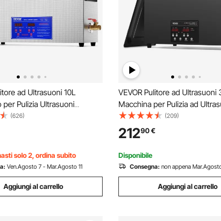
tore ad Ultrasuoni 10L
VEVOR Pulitore ad Ultrasuoni 
 per Pulizia Ultrasuoni
Macchina per Pulizia ad Ultra
er Pulizia ad Ultrasuoni da
Digitale 600W con Degasaggi
(626)
(209)
imer Riscaldatore, Pulitore
Delicata, Pulitore ad Ultrasuon
212
90
€
a 40 kHz con Cestello per Parti
Industriale da 40kHz con Time
Riscaldatore per Gioielli
asti solo 2, ordina subito
Disponibile
a:
Ven.Agosto 7 - Mar.Agosto 11
Consegna:
non appena Mar.Agosto
Aggiungi al carrello
Aggiungi al carrello