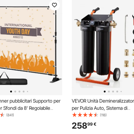
er pubblicitari Supporto per
VEVOR Unità Demineralizzato
er Sfondi da 8' Regolabile
per Pulizia Auto, Sistema di
co Leggero Nero
Deionizzazione dell'Acqua per
(841)
(118)
Risciacquo di Veicoli Finestre
258
99
€
Demineralizzante 2 x 4 L, Valv