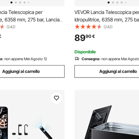
cia Telescopica per
VEVOR Lancia Telescopica pe
ice, 6358 mm, 275 bar, Lancia
Idropulitrice, 6358 mm, 275 ba
a con Prolunghe, Pulitore per
Telescopica con Prolunghe pe
(242)
(242)
Testina Spazzola, 7 Ugelli
Idropulitrice, Pulitore Grondai
89
€
90
€
dattatore, Cintura, Giunto
Girevole, 7 Ugelli di Spruzzo,
Imbracatura di Supporto
Disponibile
a:
non appena Mer.Agosto 12
Consegna:
non appena Mar.Agosto
Aggiungi al carrello
Aggiungi al carrello