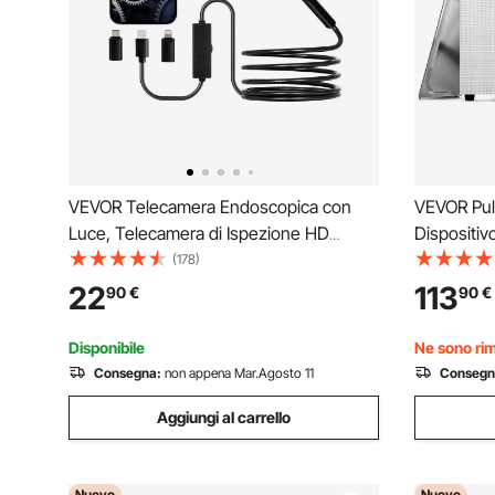
VEVOR Telecamera Endoscopica con
VEVOR Puli
Luce, Telecamera di Ispezione HD
Dispositivo
1920P con 8 + 1 Luci LED, Boroscopio a
Macchina p
(178)
Doppia Lente con Zoom 2X, Cavo
300W con T
22
113
90
€
90
€
Serpente da 3 m Impermeabile IP67 per
Digitale d
Auto
Gioielli
Disponibile
Ne sono rim
Consegna:
non appena Mar.Agosto 11
Consegn
Aggiungi al carrello
Nuovo
Nuovo