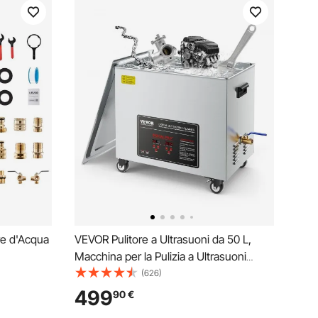
re d'Acqua
VEVOR Pulitore a Ultrasuoni da 50 L,
Macchina per la Pulizia a Ultrasuoni
Professionale con Cestello di Pulizia e
(626)
 con Resina
Display Digitale, in Acciaio Inox da 840
499
90
€
ola
W e 40 kHz con Ruote per Parti,