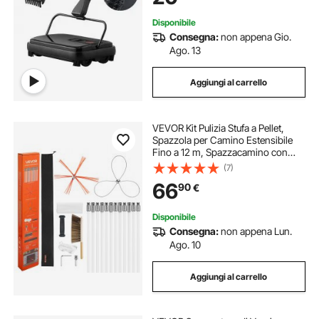
Disponibile
Consegna:
non appena Gio.
Ago. 13
Aggiungi al carrello
VEVOR Kit Pulizia Stufa a Pellet,
Spazzola per Camino Estensibile
Fino a 12 m, Spazzacamino con
Doppie Testine, Spazzola e
(7)
Occhiali, Strumento per la Pulizia
66
90
€
del Camino per Rettangolari e ad
Arco
Disponibile
Consegna:
non appena Lun.
Ago. 10
Aggiungi al carrello