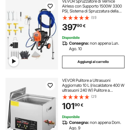
VEVOR Spruzzatore di Vernice
Airless con Supporto 1500W 3300
PSI, Sistema di Spruzzatura della
Vernice con Spazzola di Pulizia
(51)
Tubo Flessibile Asta di Prolunga
397
90
€
Ugelli, per Case, Edifici
Disponibile
Consegna:
non appena Lun.
Ago. 10
Aggiungi al carrello
VEVOR Pulitore a Ultrasuoni
Aggiornato 10 L (riscaldatore 400 W
ultrasuoni 240 W) Pulitore a
Ultrasuoni da Laboratorio Digitale
(21)
con Temporizzatore del
101
90
€
Riscaldatore per Pulizia di Parti di
Strumenti
Disponibile
Consegna:
non appena Dom.
Ago. 9