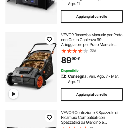
Ago. 11
Aggiungi al carrello
VEVOR Rasaerba Manuale per Prato
con Cesto Capienza 99L
Arieggiatore per Prato Manuale
Sacco di Raccolta Larghezza Taglio
(58)
53,5cm, Rasaerba Spazzola
89
90
€
Rotante Altezza Regolabile per
Prato da Giardino
Disponibile
Consegna:
Ven. Ago. 7 - Mar.
Ago. 11
Aggiungi al carrello
VEVOR Confezione 3 Spazzole di
Ricambio Compatibili con
Spazzatrici da Giardino e
Raccoglitori di Foglie VEVOR da 66