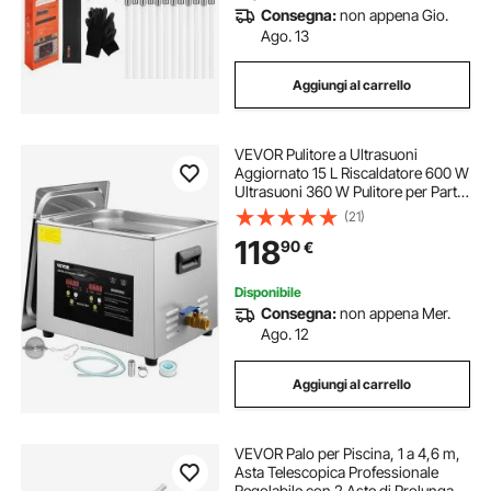
Consegna:
non appena Gio.
Ago. 13
Aggiungi al carrello
VEVOR Pulitore a Ultrasuoni
Aggiornato 15 L Riscaldatore 600 W
Ultrasuoni 360 W Pulitore per Parti
a Ultrasuoni da Laboratorio Digitale
(21)
con Temporizzatore per Pulizia di
118
90
€
Strumenti Dentali in Vetro
Disponibile
Consegna:
non appena Mer.
Ago. 12
Aggiungi al carrello
VEVOR Palo per Piscina, 1 a 4,6 m,
Asta Telescopica Professionale
Regolabile con 2 Aste di Prolunga,