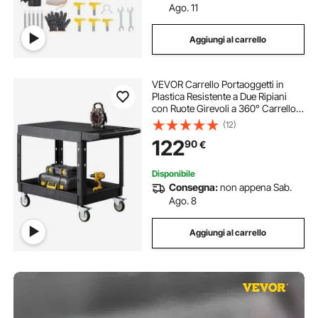
Ago. 11
Aggiungi al carrello
VEVOR Carrello Portaoggetti in
Plastica Resistente a Due Ripiani
con Ruote Girevoli a 360° Carrello
di Servizio da 940 x 645 mm
(12)
Capacità di Carico di 250 kg Adatto
122
90
€
per Magazzino, Garage, Pulizia
Disponibile
Consegna:
non appena Sab.
Ago. 8
Aggiungi al carrello