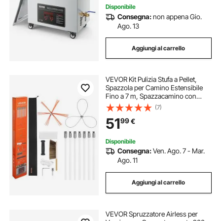
Disponibile
Consegna:
non appena Gio.
Ago. 13
Aggiungi al carrello
VEVOR Kit Pulizia Stufa a Pellet,
Spazzola per Camino Estensibile
Fino a 7 m, Spazzacamino con
Doppie Testine, Spazzola e
(7)
Occhiali, Strumento per la Pulizia
51
99
€
del Camino per Rettangolari e ad
Arco
Disponibile
Consegna:
Ven. Ago. 7 - Mar.
Ago. 11
Aggiungi al carrello
VEVOR Spruzzatore Airless per