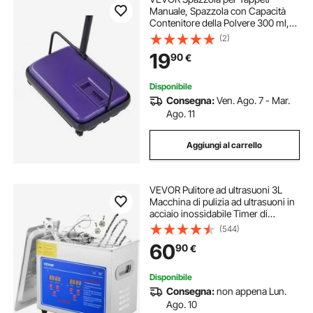
Manuale, Spazzola con Capacità
Contenitore della Polvere 300 ml,
Facile da Svuotare, Larghezza di
(2)
Pulizia 17 cm, per Tappeti, Peli di
19
90
€
Animali Domestici, Viola
Disponibile
Consegna:
Ven. Ago. 7 - Mar.
Ago. 11
Aggiungi al carrello
VEVOR Pulitore ad ultrasuoni 3L
Macchina di pulizia ad ultrasuoni in
acciaio inossidabile Timer di
riscaldamento digitale Pulizia gioielli
(544)
per uso domestico personale
60
90
€
commerciale
Disponibile
Consegna:
non appena Lun.
Ago. 10