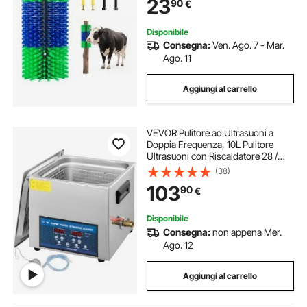
23
90
€
Toelettatura Cavalli Bovini Pecore
Maiali
Disponibile
Consegna:
Ven. Ago. 7 - Mar.
Ago. 11
Aggiungi al carrello
VEVOR Pulitore ad Ultrasuoni a
Doppia Frequenza, 10L Pulitore
Ultrasuoni con Riscaldatore 28 /
40KHz, Macchina per la Pulizia in
(38)
Acciaio Inossidabile, per Parti di
103
90
€
Gioielli, Occhiali, Denture ecc.
Disponibile
Consegna:
non appena Mer.
Ago. 12
Aggiungi al carrello