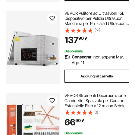
VEVOR Pulitore ad Ultrasuoni 15L
Dispositivo per Pulizia Ultrasuoni
Macchina per Pulizia ad Ultrasuoni
da 360W con Timer Riscaldatore,
(51)
Pulitore Digitale da 40 kHz con
137
90
€
Cestello per Parti Gioielli
Disponibile
Consegna:
non appena Mar.
Ago. 11
Aggiungi al carrello
VEVOR Strumenti Decarburazione
Caminetto, Spazzola per Camino
Estensibile Fino a 12 m con Setole
di Ricambio e Occhiali Protettivi,
(1)
Strumento per Pulizia del Camino
66
90
€
Pieghevole, per Camini Quadrati
Disponibile