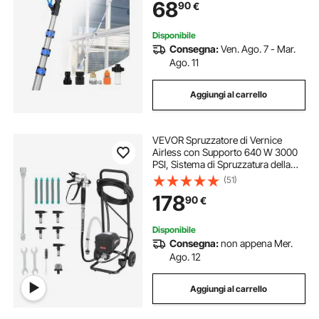
68
90
€
m, per Ponte Pannello Solare
Roulotte
Disponibile
Consegna:
Ven. Ago. 7 - Mar.
Ago. 11
Aggiungi al carrello
VEVOR Spruzzatore di Vernice
Airless con Supporto 640 W 3000
PSI, Sistema di Spruzzatura della
Vernice con Spazzola di Pulizia,
(51)
Asta di Prolunga e Ugelli,
178
90
€
Spruzzatore per Verniciatura Uso
Domestico
Disponibile
Consegna:
non appena Mer.
Ago. 12
Aggiungi al carrello