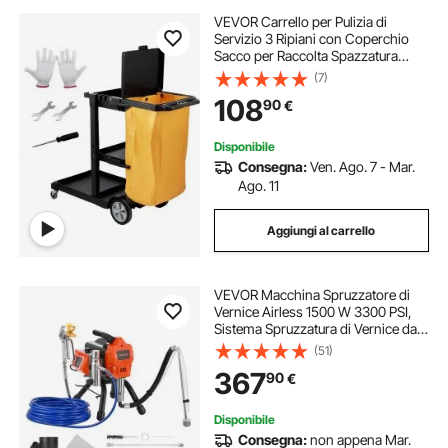
VEVOR Carrello per Pulizia di
Servizio 3 Ripiani con Coperchio
Sacco per Raccolta Spazzatura
Ruote in PVC Capacità Carico Max.
(7)
90,7kg, Carrello di Pulizia 3 Ripiani
108
90
€
PP per Hotel Aeroporto Magazzino
Disponibile
Consegna:
Ven. Ago. 7 - Mar.
Ago. 11
Aggiungi al carrello
VEVOR Macchina Spruzzatore di
Vernice Airless 1500 W 3300 PSI,
Sistema Spruzzatura di Vernice da
2,65 L/min con Spazzola Pulizia,
(51)
Tubo Flessibile, Asta di Prolunga
367
90
€
Ugelli, Spruzzatore Verniciatura
Disponibile
Consegna:
non appena Mar.