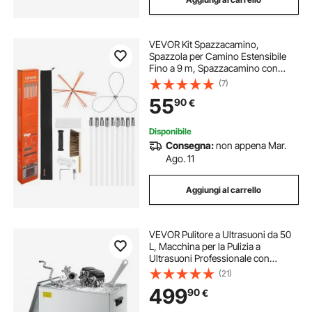
VEVOR Kit Spazzacamino,
Spazzola per Camino Estensibile
Fino a 9 m, Spazzacamino con
Doppie Testine, Spazzola e Occhiali
(7)
Protettivi, Strumento per la Pulizia
55
90
€
del Camino di Vari Tipi
Disponibile
Consegna:
non appena Mar.
Ago. 11
Aggiungi al carrello
VEVOR Pulitore a Ultrasuoni da 50
L, Macchina per la Pulizia a
Ultrasuoni Professionale con
Cestello di Pulizia e Display Digitale,
(21)
in Acciaio Inox da 840 W e 40 kHz
499
90
€
con Ruote per Parti, Carburatori