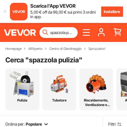
Scarica l'App VEVOR
Installare
5
,00
€
off da
99
,00
€
sui primi 3 ordini
in app.
Homepage
All'Aperto
Centro di Giardinaggio
Spruzzatori
Cerca "
spazzola pulizia
"
Pulizia
Tubature
Riscaldamento,
A
Ventilazione e
Raffreddamento
Ordina per:
Popolare
Filtri