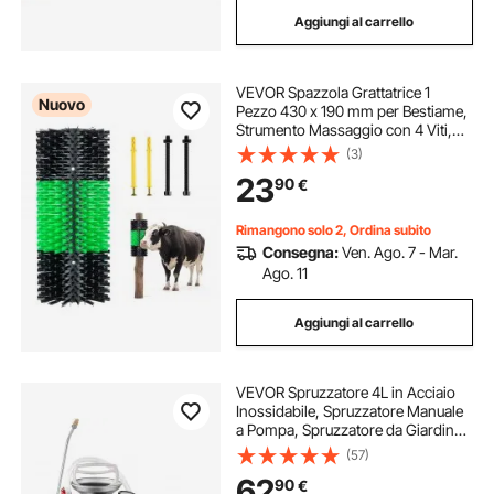
Aggiungi al carrello
VEVOR Spazzola Grattatrice 1
Nuovo
Pezzo 430 x 190 mm per Bestiame,
Strumento Massaggio con 4 Viti,
Colore Verde e Nero, per Pulizia
(3)
Autonoma e Toelettatura di Cavalli
23
90
€
Asini Mucche Bovini Ovini e Suini
Rimangono solo 2, Ordina subito
Consegna:
Ven. Ago. 7 - Mar.
Ago. 11
Aggiungi al carrello
VEVOR Spruzzatore 4L in Acciaio
Inossidabile, Spruzzatore Manuale
a Pompa, Spruzzatore da Giardino
Rinforzato a Pressione da 3,3
(57)
Pollici, Spruzzatore per
62
90
€
Giardinaggio Domestico e Pulizia