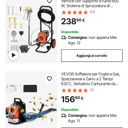
Vernice con Supporto e ruota 900
W, Sistema di Spruzzatura di
Vernice con Spazzola di Pulizia,
(51)
Tubo Flessibile, Asta di Prolunga e
238
90
€
Ugelli, per Case ed Edifici
Disponibile
Consegna:
non appena Mer.
Ago. 12
Aggiungi al carrello
VEVOR Soffiatore per Foglie a Gas,
Spazzaneve a Zaino a 2 Tempi
63CC, Serbatoio Carburante da
1,89 L, Volume d'Aria 1110 CFM per
(2)
Cura del Prato, Pulizia delle Foglie,
156
90
€
Rimozione Neve
Disponibile
Consegna:
non appena Mar.
Ago. 11