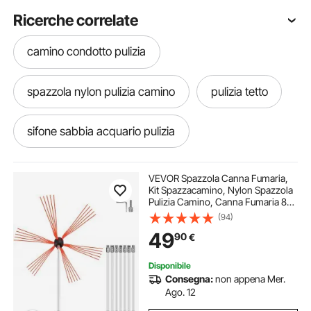
Ricerche correlate
camino condotto pulizia
spazzola nylon pulizia camino
pulizia tetto
sifone sabbia acquario pulizia
spazzola per pulizia tubo canna fumaria
VEVOR Spazzola Canna Fumaria,
Kit Spazzacamino, Nylon Spazzola
Pulizia Camino, Canna Fumaria 8M,
pulizia camino nylon
Canna Fumaria Spazzola
(94)
49
90
€
dispositivo di pulizia a ultrasuoni
Disponibile
Consegna:
non appena Mer.
pulizia tubazioni di scarico
Ago. 12