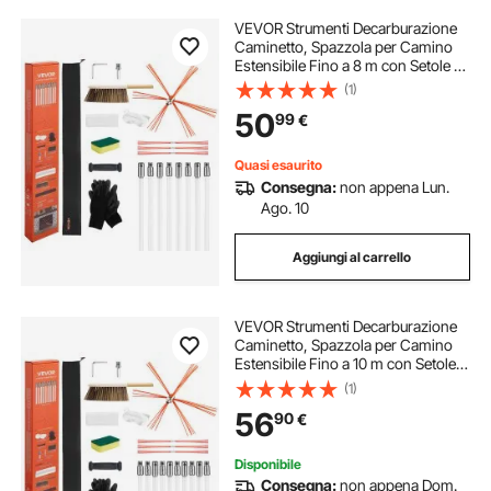
VEVOR Strumenti Decarburazione
Caminetto, Spazzola per Camino
Estensibile Fino a 8 m con Setole di
Ricambio e Occhiali Protettivi,
(1)
Strumento per Pulizia del Camino
50
99
€
Pieghevole, per Camini Quadrati
Quasi esaurito
Consegna:
non appena Lun.
Ago. 10
Aggiungi al carrello
VEVOR Strumenti Decarburazione
Caminetto, Spazzola per Camino
Estensibile Fino a 10 m con Setole
di Ricambio e Occhiali Protettivi,
(1)
Strumento per Pulizia del Camino
56
90
€
Pieghevole, per Camini Quadrati
Disponibile
Consegna:
non appena Dom.