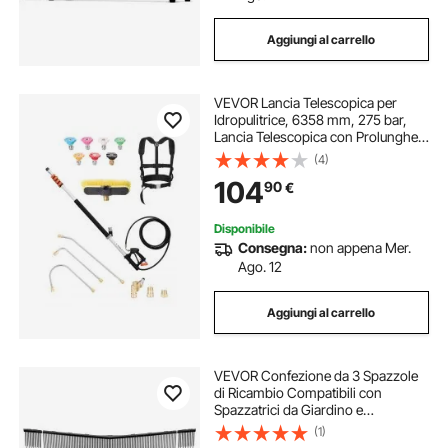
Aggiungi al carrello
VEVOR Lancia Telescopica per
Idropulitrice, 6358 mm, 275 bar,
Lancia Telescopica con Prolunghe,
Pulitore per Grondaie, Testina
(4)
Spazzola, 7 Ugelli Spruzzo,
104
90
€
Adattatore, Cintura, Giunto Girevole
Disponibile
Consegna:
non appena Mer.
Ago. 12
Aggiungi al carrello
VEVOR Confezione da 3 Spazzole
di Ricambio Compatibili con
Spazzatrici da Giardino e
Raccoglitori Foglie VEVOR da 76,2
(1)
cm, Paletta con Setole a Forma di V,