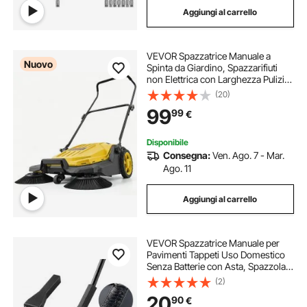
Aggiungi al carrello
compressore pulizie
VEVOR Spazzatrice Manuale a
pulizia scarichi lavandino
Nuovo
Spinta da Giardino, Spazzarifiuti
non Elettrica con Larghezza Pulizia
650 mm, Contenitore da 18,9 Litri e
(20)
compressore pulizia
Manico Pieghevole Regolabile,
99
99
€
Colore Giallo, per Cortili Garage
spruzzatore a pressione pulizie
Disponibile
Consegna:
Ven. Ago. 7 - Mar.
Ago. 11
pulizia con ultrasuoni
pulizia tubo
Aggiungi al carrello
pulizia acciaio
VEVOR Spazzatrice Manuale per
Pavimenti Tappeti Uso Domestico
Senza Batterie con Asta, Spazzola
per Tappeti Pavimenti 1120 x 230 x
(2)
160 mm Peso da 0,8kg per Pulizia
20
90
€
Domestica Peli di Animali Domestici