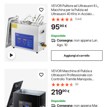
VEVOR Pulitore ad Ultrasuoni 6 L,
Macchina per la Pulizia ad
Ultrasuoni 40 KHz in Acciaio
Inossidabile con Timer Riscaldatore
(544)
Digitale, Pulizia dei Gioielli per Uso
95
90
€
Domestico Personale Commerciale
Disponibile
Consegna:
non appena Lun.
Ago. 10
Aggiungi al carrello
VEVOR Macchina di Pulizia a
Ultrasuoni Professionale con
Controllo Tramite Manopola
Rotante, Capacita di 30 L con
(6)
Cestello e Sfera di Pulizia, Pulitore a
219
90
€
Ultrasuoni per Orologi, Rasoi,
Gioielli
Disponibile
Consegna:
non appena Mar.