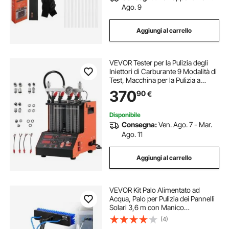
Ago. 9
Aggiungi al carrello
VEVOR Tester per la Pulizia degli
Iniettori di Carburante 9 Modalità di
Test, Macchina per la Pulizia a
Ultrasuoni a 4 Cilindri, con Valvola
370
90
€
di Scarico e Tensione di Lavoro a 12
V per Auto e Moto
Disponibile
Consegna:
Ven. Ago. 7 - Mar.
Ago. 11
Aggiungi al carrello
VEVOR Kit Palo Alimentato ad
Acqua, Palo per Pulizia dei Pannelli
Solari 3,6 m con Manico
Estensibile, Testina della Spazzola
(4)
Girevole a 180° Tubo Flessibile 20