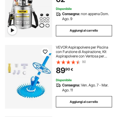
del Terreno
Disponibile
Consegna:
non appena Dom.
Ago. 9
Aggiungi al carrello
VEVOR Aspirapolvere per Piscina
con Funzione di Aspirazione, Kit
Aspirapolvere con Ventosa per
Piscina Spazzatrice per Pulizia con
(6)
12 Tubi, Adatto per Piscine Interrate
89
90
€
e Fuori Terra, Blu
Disponibile
Consegna:
Ven. Ago. 7 - Mar.
Ago. 11
Aggiungi al carrello