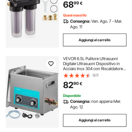
68
99
€
Pulizia Auto Moto Vetri da Officina
Quasi esaurito
Consegna:
Ven. Ago. 7 - Mar.
Ago. 11
Aggiungi al carrello
VEVOR 6.5L Pulitore Ultrasuoni
Digitale Ultrasuoni Dispositivo in
Acciaio Inox 304 con Riscaldatore
Timer Macchina di Pulizia Uso
(67)
Commerciale Domestico Personale
82
90
€
Disponibile
Consegna:
non appena Mer.
Ago. 12
Aggiungi al carrello