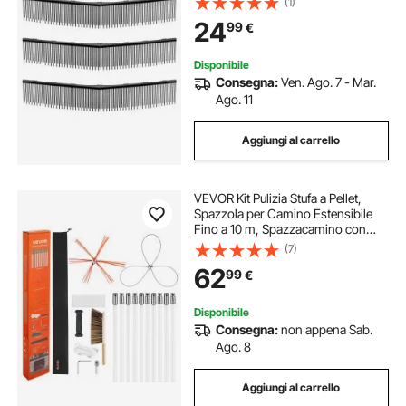
(1)
cm, Paletta con Setole Resistenti a
24
99
€
Forma di V per Pulizia Erba Foglie e
Rifiuti
Disponibile
Consegna:
Ven. Ago. 7 - Mar.
Ago. 11
Aggiungi al carrello
VEVOR Kit Pulizia Stufa a Pellet,
Spazzola per Camino Estensibile
Fino a 10 m, Spazzacamino con
Doppie Testine, Spazzola e
(7)
Occhiali, Strumento per la Pulizia
62
99
€
del Camino per Rettangolari e ad
Arco
Disponibile
Consegna:
non appena Sab.
Ago. 8
Aggiungi al carrello