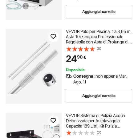
Aggiungi al carrello
VEVOR Palo per Piscina, 1 a 3,65 m,
Asta Telescopica Professionale
Regolabile con Asta di Prolunga di
Pulizia per Spazzola, Testa di
(5)
Aspirazione, Retino per Skimmer
24
90
€
per la Pulizia delle Piscine
Disponibile
Consegna:
non appena Mar.
Ago. 11
Aggiungi al carrello
VEVOR Sistema di Pulizia Acqua
Deionizzata per Autolavaggio
Capacità 189 Litri, Kit Pulizia
Autolavaggio Sistema Deionizzato
(2)
con Cartucce Filtranti da 0,5 L, Kit