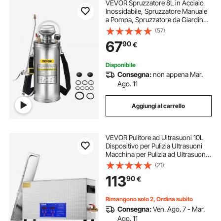
VEVOR Spruzzatore 8L in Acciaio
Inossidabile, Spruzzatore Manuale
a Pompa, Spruzzatore da Giardino
Rinforzato a Pressione da 3,3
(57)
Pollici, Spruzzatore per
67
90
€
Giardinaggio Domestico e Pulizia
del Terreno
Disponibile
Consegna:
non appena Mar.
Ago. 11
Aggiungi al carrello
VEVOR Pulitore ad Ultrasuoni 10L
Dispositivo per Pulizia Ultrasuoni
Macchina per Pulizia ad Ultrasuoni
da 300W con Timer Riscaldatore,
(21)
Pulitore Digitale da 40 kHz con
113
90
€
Cestello per Parti Gioielli
Rimangono solo 2, Ordina subito
Consegna:
Ven. Ago. 7 - Mar.
Ago. 11