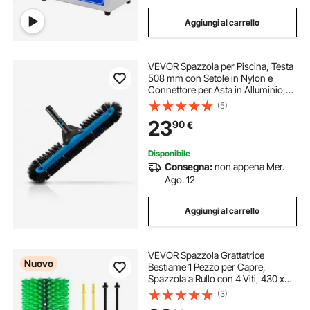
Aggiungi al carrello
VEVOR Spazzola per Piscina, Testa
508 mm con Setole in Nylon e
Connettore per Asta in Alluminio,
Testa della Spazzola per la Pulizia di
(5)
Piscine Interrate Fuori Terra, Senza
23
90
€
Asta
Disponibile
Consegna:
non appena Mer.
Ago. 12
Aggiungi al carrello
VEVOR Spazzola Grattatrice
Nuovo
Bestiame 1 Pezzo per Capre,
Spazzola a Rullo con 4 Viti, 430 x
190 mm, Colore Verde e Blu, per
(3)
Alleviamento Prurito Massaggio e