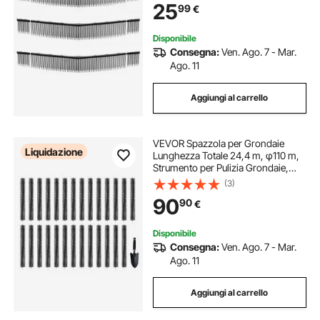
25
99
€
per Pulizia di Erba Detriti e delle
Foglie
Disponibile
Consegna:
Ven. Ago. 7 - Mar.
Ago. 11
Aggiungi al carrello
VEVOR Spazzola per Grondaie
Liquidazione
Lunghezza Totale 24,4 m, φ110 m,
Strumento per Pulizia Grondaie,
Spazzola per Grondaie Pulizia
(3)
Foglie per Grondaie 12,7 cm Set da
90
90
€
27 Pezzi
Disponibile
Consegna:
Ven. Ago. 7 - Mar.
Ago. 11
Aggiungi al carrello