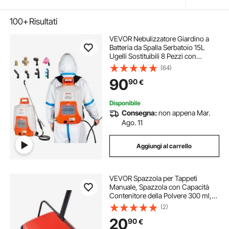
100+
Risultati
VEVOR Nebulizzatore Giardino a
Batteria da Spalla Serbatoio 15L
Ugelli Sostituibili 8 Pezzi con
Bacchette per Irrigazione Prato Orto
(64)
Serra Piante, Irroratrice
90
90
€
Spruzzatrice a Zaino a Pressione
6,2bar
Disponibile
Consegna:
non appena Mar.
Ago. 11
Aggiungi al carrello
VEVOR Spazzola per Tappeti
Manuale, Spazzola con Capacità
Contenitore della Polvere 300 ml,
Facile da Svuotare, Larghezza di
(2)
Pulizia 17 cm, per Tappeti, Peli di
20
90
€
Animali Domestici, Rosso