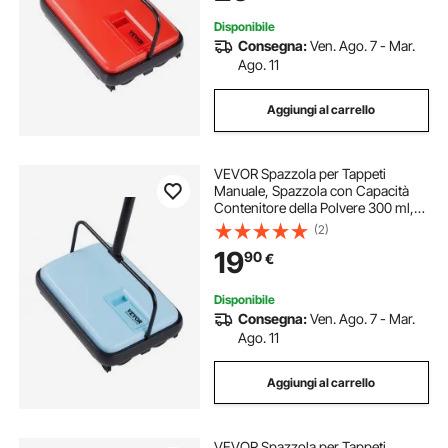
Disponibile
Consegna:
Ven. Ago. 7 - Mar.
Ago. 11
Aggiungi al carrello
VEVOR Spazzola per Tappeti
Manuale, Spazzola con Capacità
Contenitore della Polvere 300 ml,
Facile da Svuotare, Larghezza di
(2)
Pulizia 17 cm, per Tappeti, Peli di
19
90
€
Animali Domestici, Blu
Disponibile
Consegna:
Ven. Ago. 7 - Mar.
Ago. 11
Aggiungi al carrello
VEVOR Spazzola per Tappeti