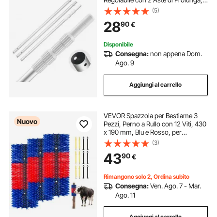
Asta di Pulizia per Spazzola, Testa
(5)
di Aspirazione, per la Pulizia delle
28
90
€
Piscine
Disponibile
Consegna:
non appena Dom.
Ago. 9
Aggiungi al carrello
VEVOR Spazzola per Bestiame 3
Nuovo
Pezzi, Perno a Rullo con 12 Viti, 430
x 190 mm, Blu e Rosso, per
Alleviamento Prurito alla Schiena
(3)
Massaggio e Toelettatura di Asini
43
90
€
Cavalli Bovini Vitelli Ovini e Suini
Rimangono solo 2, Ordina subito
Consegna:
Ven. Ago. 7 - Mar.
Ago. 11
Aggiungi al carrello