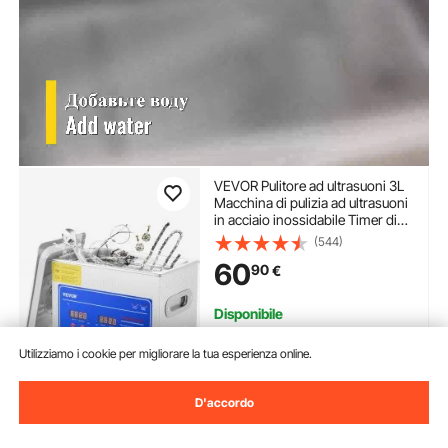
VEVOR Pulitore ad ultrasuoni 3L
Macchina di pulizia ad ultrasuoni
in acciaio inossidabile Timer di
riscaldamento digitale Pulizia
(544)
gioielli per uso domestico
60
90
€
personale commerciale
Disponibile
Consegna:
non appena Lun.
Ago. 10
Utilizziamo i cookie per migliorare la tua esperienza online.
Aggiungi al carrello
D'accordo