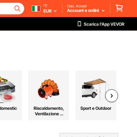
IT/
Ciao, Accedi
Account e ordini
EUR
Scarica l'App VEVOR
domestici
Riscaldamento,
Sport e Outdoor
T
Ventilazione e
Raffreddamento