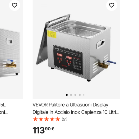
15L
VEVOR Pulitore a Ultrasuoni Display
oni
Digitale in Acciaio Inox Capienza 10 Litri
suoni da
con Riscaldamento Tempo Temperatura
(51)
Pulitore
Regolabile, Macchina Pulitrice a
113
90
€
o per Parti
Ultrasuoni per Gioielli Occhiali Orologi