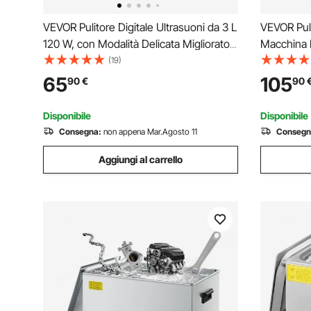
VEVOR Pulitore Digitale Ultrasuoni da 3 L
VEVOR Puli
120 W, con Modalità Delicata Migliorato,
Macchina P
Pulitore Ultrasuoni Industriale da 40 kHz
Ultrasuoni,
(19)
con Riscaldatore e Timer per
Schermo Di
65
105
90
€
90
Contenitori, Gioielli 265 x 165 x 240 mm
W e 40 kHz
Disponibile
Disponibile
Consegna:
non appena Mar.Agosto 11
Consegn
Aggiungi al carrello