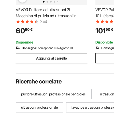
VEVOR Pulitore ad ultrasuoni 3L
VEVOR Puli
Macchina di pulizia ad ultrasuoni in
10 L (risc
acciaio inossidabile Timer di
W) Pulitor
(545)
riscaldamento digitale Pulizia gioielli per
Digitale c
60
101
90
€
90
€
uso domestico personale commerciale
Riscaldator
Strumenti
Disponibile
Disponibile
Consegna:
non appena Lun.Agosto 10
Consegn
Aggiungi al carrello
Ricerche correlate
pulitore ultrasuoni professionale per gioielli
ultrasuon
ultrasuoni professionale
lavatrice ultrasuoni profess