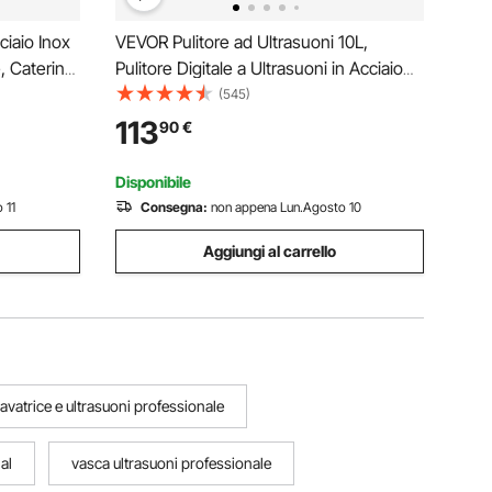
iaio Inox
VEVOR Pulitore ad Ultrasuoni 10L,
, Catering
Pulitore Digitale a Ultrasuoni in Acciaio
n Acciaio
Inox Portatile e Professionale per
(545)
voro
Occhiali, Gioielli, Monete, Pulizia Digitale
113
90
€
di Gioielli per Uso Domestico
Commerciale
Disponibile
 11
Consegna:
non appena Lun.Agosto 10
Aggiungi al carrello
lavatrice e ultrasuoni professionale
al
vasca ultrasuoni professionale