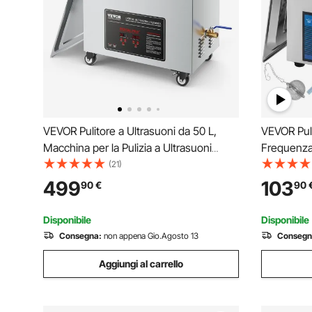
VEVOR Pulitore a Ultrasuoni da 50 L,
VEVOR Puli
Macchina per la Pulizia a Ultrasuoni
Frequenza,
Professionale con Cestello di Pulizia e
Riscaldato
(21)
Display Digitale, in Acciaio Inox da 840
la Pulizia 
499
103
90
€
90
W e 40 kHz con Ruote per Parti,
di Gioielli
Carburatori
Disponibile
Disponibile
Consegna:
non appena Gio.Agosto 13
Consegn
Aggiungi al carrello