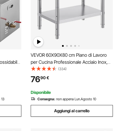
VEVOR 60X90X80 cm Piano di Lavoro
nossidabile
per Cucina Professionale Acciaio Inox,
Pulizia di
Tavolo da Lavoro da Cucina Piano di
(334)
sonale
Lavoro Inox, Tavolo da Lavoro per
76
90
€
Cucina Professionale in Acciaio Inox
Disponibile
 13
Consegna:
non appena Lun.Agosto 10
Aggiungi al carrello