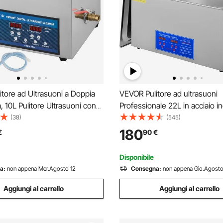
tore ad Ultrasuoni a Doppia
VEVOR Pulitore ad ultrasuoni
 10L Pulitore Ultrasuoni con
Professionale 22L in acciaio i
re 28 / 40KHz, Macchina per
Timer di riscaldamento digitale 
(38)
(545)
in Acciaio Inossidabile, per Parti
gioielli per uso domestico per
180
€
90
€
, Occhiali, Denture ecc.
commerciale
Disponibile
a:
non appena Mer.Agosto 12
Consegna:
non appena Gio.Agosto
Aggiungi al carrello
Aggiungi al carrello