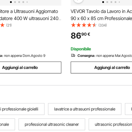
tore a Ultrasuoni Aggiornato
VEVOR Tavolo da Lavoro in Acc
aldatore 400 W ultrasuoni 240
90 x 60 x 85 cm Professionale
e a Ultrasuoni da Laboratorio
Tavolo da Lavoro per Cucina i
(21)
(334)
on Temporizzatore del
Inox con Ruote, Tavolo da La
86
90
€
e per Pulizia di Parti di
Commerciale Carico 204 kg
Disponibile
a:
non appena Dom.Agosto 9
Consegna:
non appena Mar.Agosto
Aggiungi al carrello
Aggiungi al carrello
i professionale gioielli
lavatrice a ultrasuoni professionale
ionale
professional ultrasonic cleaner
ultrasonic profession