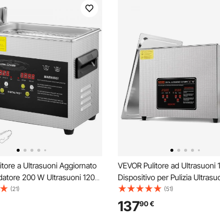
tore a Ultrasuoni Aggiornato
VEVOR Pulitore ad Ultrasuoni 
ldatore 200 W Ultrasuoni 120
Dispositivo per Pulizia Ultrasu
 di Parti a Ultrasuoni da
Macchina per Pulizia ad Ultra
(21)
(51)
o Digitale con Riscaldamento
360W con Timer Riscaldatore, 
137
90
€
di Parti di Occhiali Gioielli
Digitale da 40 kHz con Cestell