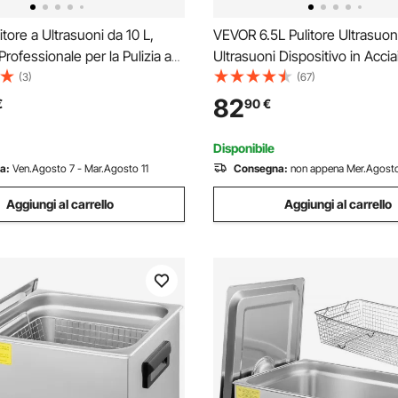
tore a Ultrasuoni da 10 L,
VEVOR 6.5L Pulitore Ultrasuoni
rofessionale per la Pulizia a
Ultrasuoni Dispositivo in Accia
 con Cestello di Pulizia e
304 con Riscaldatore Timer M
(3)
(67)
gitale, in Acciaio Inox da 180
Pulizia Uso Commerciale Dom
82
€
90
€
 per Orologi, Rasoi, Gioielli
Personale
Disponibile
a:
Ven.Agosto 7 - Mar.Agosto 11
Consegna:
non appena Mer.Agosto
Aggiungi al carrello
Aggiungi al carrello