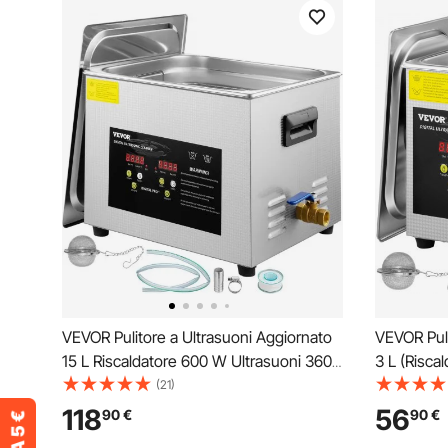
VEVOR Pulitore a Ultrasuoni Aggiornato
VEVOR Puli
15 L Riscaldatore 600 W Ultrasuoni 360
3 L (Risca
W Pulitore per Parti a Ultrasuoni da
W) Pulitore
(21)
Laboratorio Digitale con Temporizzatore
Laboratori
118
56
90
€
90
€
per Pulizia di Strumenti Dentali in Vetro
per Pulizia 