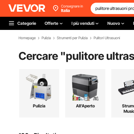
Consegnare in
Italia
Categorie
Offerte
I più venduti
Nuovo
Homepage
Pulizia
Strumenti per Pulizia
Pulitori Ultrasuoni
Cercare "
pulitore ultra
Pulizia
All'Aperto
Strum
Music