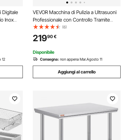
 Digitale
VEVOR Macchina di Pulizia a Ultrasuoni
io Inox
Professionale con Controllo Tramite
acchina di
Manopola Rotante, Capacita di 30 L con
(6)
estico
Cestello e Sfera di Pulizia, Pulitore a
219
90
€
Ultrasuoni per Orologi, Rasoi, Gioielli
Disponibile
 12
Consegna:
non appena Mar.Agosto 11
Aggiungi al carrello