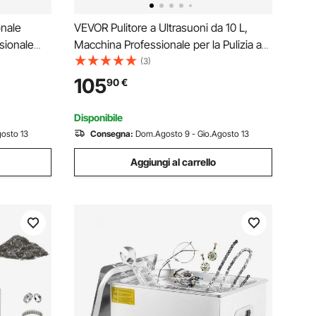
onale
VEVOR Pulitore a Ultrasuoni da 10 L,
sionale
Macchina Professionale per la Pulizia a
ness
Ultrasuoni, con Cestello di Pulizia e
(3)
 spinning,
Schermo Digitale, in Acciaio Inox da 180
105
90
€
W e 40 kHz per Orologi, Rasoi, Gioielli
Disponibile
osto 13
Consegna:
Dom.Agosto 9 - Gio.Agosto 13
Aggiungi al carrello