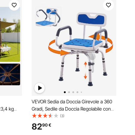
VEVOR Sedia da Doccia Girevole a 360
23,4 kg
Gradi, Sedile da Doccia Regolabile con
e e Borsa
Bracci Girevoli per Vasche Interne, per
(3)
apido e
Vasca da Bagno Girevole Antiscivolo per
82
90
€
12-15
Anziani Disabili Feriti, Capacità 180 kg