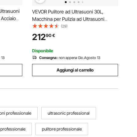
ltrasuoni
VEVOR Pulitore ad Ultrasuoni 30L,
 Acciaio
Macchina per Pulizia ad Ultrasuoni
n Timer
Digitale 600W con Degasaggio Modalità
(29)
e per
Delicata, Pulitore ad Ultrasuoni
212
90
€
torio
Industriale da 40kHz con Timer e
Riscaldatore per Gioielli
Disponibile
 13
Consegna:
non appena Gio.Agosto 13
Aggiungi al carrello
oni professionale
ultrasonic professional
e professionale
pulitore professionale