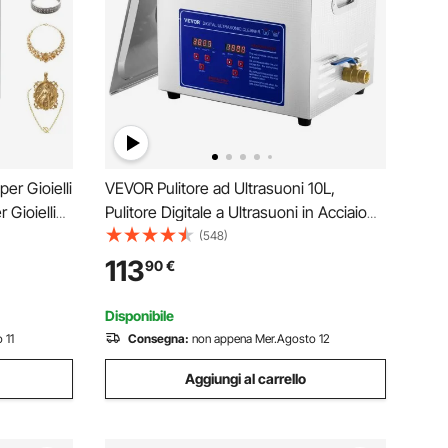
er Gioielli
VEVOR Pulitore ad Ultrasuoni 10L,
 Gioielli
Pulitore Digitale a Ultrasuoni in Acciaio
ale a
Inox Portatile e Professionale per
(548)
ne
Occhiali, Gioielli, Monete, Pulizia Digitale
113
90
€
etallo
di Gioielli per Uso Domestico
Commerciale
Disponibile
 11
Consegna:
non appena Mer.Agosto 12
Aggiungi al carrello