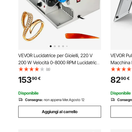
VEVOR Lucidatrice per Gioielli, 220 V
VEVOR Puli
200 W Velocità 0-8000 RPM Lucidatrice
Macchina P
per Polveri, Lucidatore da Banco a
Ultrasuoni,
(8)
Velocità Variabile per Gioielli Lucidati,
Schermo Di
153
82
90
€
90
€
Alluminio, Cromo, Materiali Dentali
W e 40 kHz
Acrilici
Disponibile
Disponibile
Consegna:
non appena Mer.Agosto 12
Consegn
Aggiungi al carrello