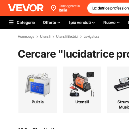
Consegnare in
Italia
Categorie
Offerte
I più venduti
Nuovo
Homepage
Utensili
Utensili Elettrici
Levigatura
Cercare "
lucidatrice pr
Pulizia
Utensili
Strum
Music