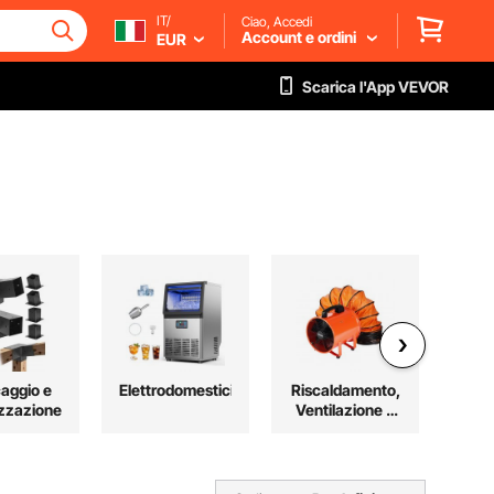
IT/
Ciao, Accedi
Account e ordini
EUR
Scarica l'App VEVOR
aggio e
Elettrodomestici
Riscaldamento,
Spor
zzazione
Ventilazione e
Raffreddamento