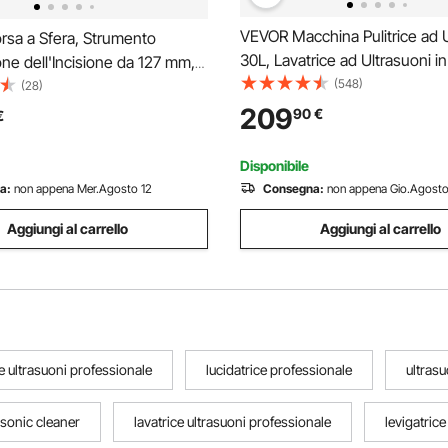
VEVOR Macchina Pulitrice ad U
sa a Sfera, Strumento
30L, Lavatrice ad Ultrasuoni in
ne dell'Incisione da 127 mm,
Inossidabile Multifunzione co
(548)
sione a Rotazione 360°,
(28)
Digitale, Pulitrice Professional
ndard da 69 Pz, Strumenti di
209
90
€
€
Occhiali Orologi Gioielli Labora
cisione dei Gioielli per
 dei Gioielli
Disponibile
a:
non appena Mer.Agosto 12
Consegna:
non appena Gio.Agosto
Aggiungi al carrello
Aggiungi al carrello
 e ultrasuoni professionale
lucidatrice professionale
ultrasu
asonic cleaner
lavatrice ultrasuoni professionale
levigatric