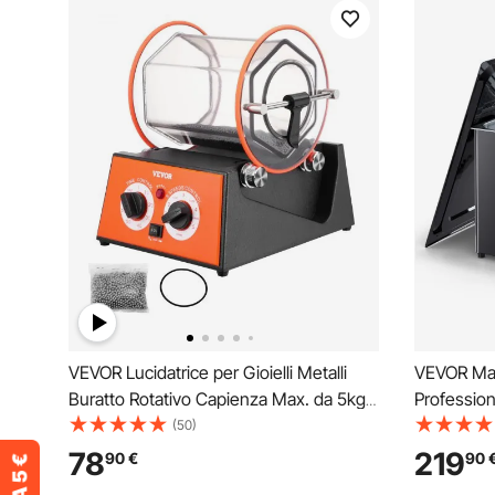
VEVOR Lucidatrice per Gioielli Metalli
VEVOR Macc
Buratto Rotativo Capienza Max. da 5kg
Profession
per Uso Domestico Fai-da-te,
Manopola R
(50)
Lucidatrice 230V CA / 60 Hz Potenza da
Cestello e 
78
219
90
€
90
60W 5 Velocità Regolabile Buratto
Ultrasuoni 