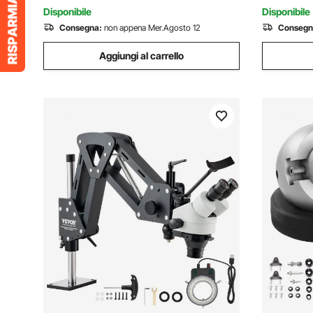
Trasparente da Banco
Disponibile
Disponibile
Consegna:
non appena Mer.Agosto 12
Consegn
Aggiungi al carrello