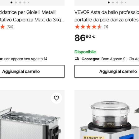
atrice per Gioielli Metalli
VEVOR Asta da ballo professi
tativo Capienza Max. da 3kg
portatile da pole danza profes
omestico Fai-da-te,
circa 2105-2784mm, Barra fit
(50)
(3)
e 230V CA / 50 Hz Potenza da
rimovibile regolabile in altezza
86
90
€
cità Regolabile Buratto
Asta da ballo palestre
te da Banco
Disponibile
a:
non appena Ven.Agosto 14
Consegna:
Dom.Agosto 9 - Gio.Ag
Aggiungi al carrello
Aggiungi al carrello