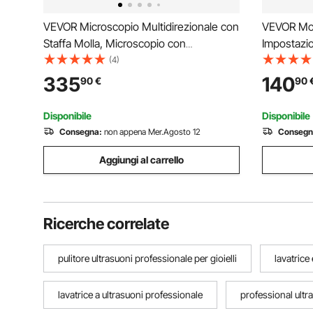
VEVOR Microscopio Multidirezionale con
VEVOR Mor
Staffa Molla, Microscopio con
Impostazio
Ingrandimento 7X-45X, per Micro Gioielli
Morsa Inci
(4)
Intarsiati con Luce LED Anello USB
Blocco Sta
335
140
90
€
90
Integrata, Microscopio Kit per Intarsi
Blocco d'In
Gioielli
Lavorazione
Disponibile
Disponibile
Consegna:
non appena Mer.Agosto 12
Consegn
Aggiungi al carrello
Ricerche correlate
pulitore ultrasuoni professionale per gioielli
lavatrice
lavatrice a ultrasuoni professionale
professional ultr