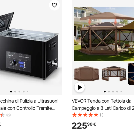
hina di Pulizia a Ultrasuoni
VEVOR Tenda con Tettoia da
ale con Controllo Tramite
Campeggio a 8 Lati Carico di 
otante, Capacita di 30 L con
con Parte Superiore Rimovibil
(6)
(1)
Sfera di Pulizia, Pulitore a
per il Trasporto, Montaggio R
225
€
90
€
per Orologi, Rasoi, Gioielli
Anti-Morsi, Riparo Solare per 