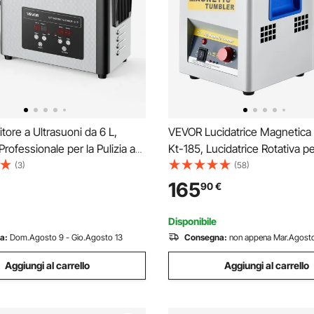
tore a Ultrasuoni da 6 L,
VEVOR Lucidatrice Magnetica p
rofessionale per la Pulizia a
Kt-185, Lucidatrice Rotativa per
 con Cestello di Pulizia e
180mm, Lucidatrice Profession
(3)
(58)
gitale, in Acciaio Inox da 120
Tamburo Rotante con Rotazio
165
90
€
 per Orologi, Rasoi, Gioielli
Bidirezionale 2000 RPM, per M
Leggero
Disponibile
a:
Dom.Agosto 9 - Gio.Agosto 13
Consegna:
non appena Mar.Agosto
Aggiungi al carrello
Aggiungi al carrello