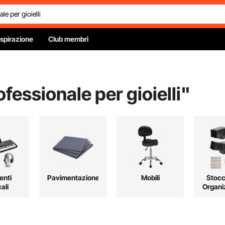
Ispirazione
Club membri
ofessionale per gioielli
"
enti
Pavimentazione
Mobili
Stocc
ali
Organi