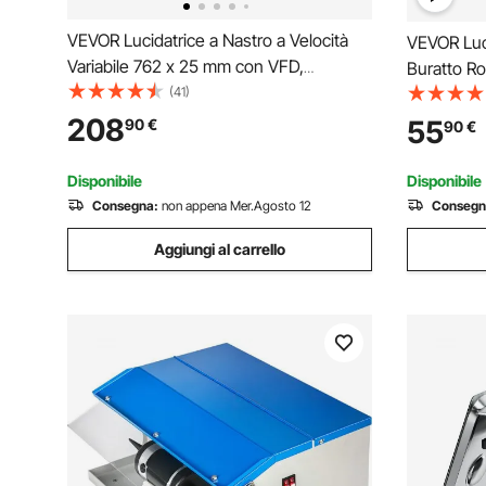
VEVOR Lucidatrice a Nastro a Velocità
VEVOR Lucid
Variabile 762 x 25 mm con VFD,
Buratto Ro
Levigatrice per Lucidatura 550 W con 2
(41)
per Uso D
Stampi Smerigliatura e 3 Nastri Abrasivi
Lucidatric
208
55
90
€
90
€
per Lavorazione Metalli, Produzione
45W 5 Velo
Coltelli
Trasparen
Disponibile
Disponibile
Consegna:
non appena Mer.Agosto 12
Consegn
Aggiungi al carrello