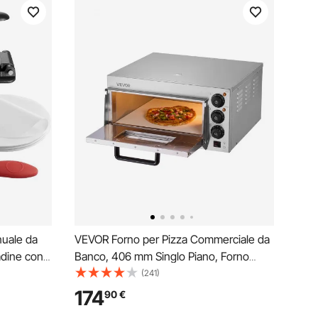
nuale da
VEVOR Forno per Pizza Commerciale da
adine con
Banco, 406 mm Singlo Piano, Forno
 Forno,
Elettrico per Pizza in Acciaio Inox con
(241)
 Ghisa
Pietra e Maniglia, Macchina per Pizza
174
90
€
, Facile da
Interna per Ristorante, Forno per Pizza a