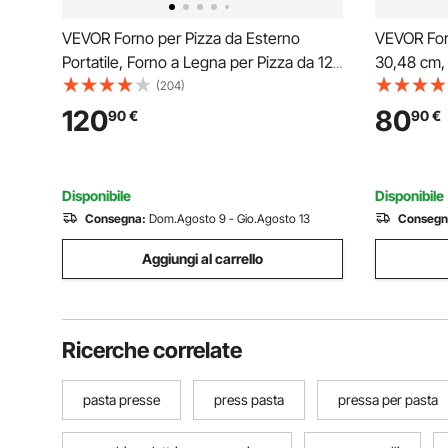
VEVOR Forno per Pizza da Esterno
VEVOR Forn
Portatile, Forno a Legna per Pizza da 12
30,48 cm, 
pollici, Stufa a Pellet di Legno con
Casa 1200 
(204)
Termometro per Campeggio all'Aperto,
Temperatur
120
80
90
€
90
€
Cortile, Giardino, Nero
Visualizza
Nero
Disponibile
Disponibile
Consegna:
Dom.Agosto 9 - Gio.Agosto 13
Consegn
Aggiungi al carrello
Ricerche correlate
pasta presse
press pasta
pressa per pasta