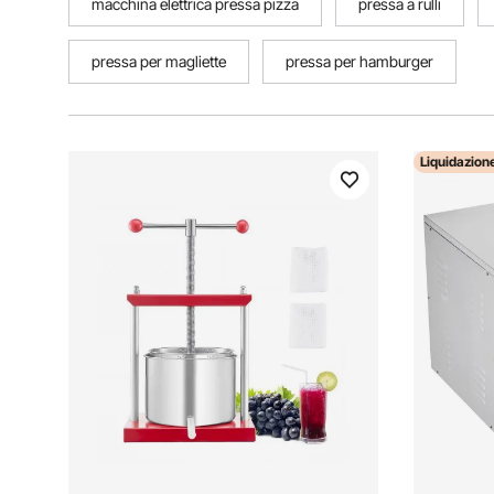
macchina elettrica pressa pizza
pressa a rulli
pressa per magliette
pressa per hamburger
Liquidazion