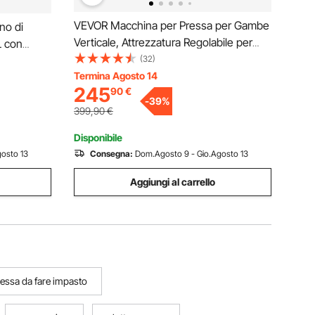
VEVOR Macchina per Pressa per Gambe
no di
Verticale, Attrezzatura Regolabile per
L con
Allenamento con Pressa per Gambe in
(32)
e per
Acciaio al Carbonio, per Palestra
Termina Agosto 14
Sidro,
245
90
€
Domestica Capacità di 249,5 kg Nero
 d'Oliva
-
39
%
Rosso
399,90
€
Disponibile
osto 13
Consegna:
Dom.Agosto 9 - Gio.Agosto 13
Aggiungi al carrello
essa da fare impasto