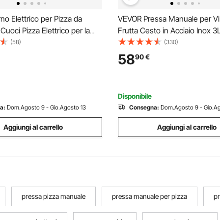
o Elettrico per Pizza da
VEVOR Pressa Manuale per Vi
Cuoci Pizza Elettrico per la
Frutta Cesto in Acciaio Inox 3
W con Pietra in Cordierite,
Manico, Spremiagrumi Manual
(58)
(330)
a a 5 Modalità, Finestra di
Bevande Alcoliche Pressa per 
58
90
€
zione, Riscalda Fino a 420 °C,
Mela, Uva, Tintura, Miele, Olio
Cucina, Casa
Disponibile
a:
Dom.Agosto 9 - Gio.Agosto 13
Consegna:
Dom.Agosto 9 - Gio.Ag
Aggiungi al carrello
Aggiungi al carrello
pressa pizza manuale
pressa manuale per pizza
pr