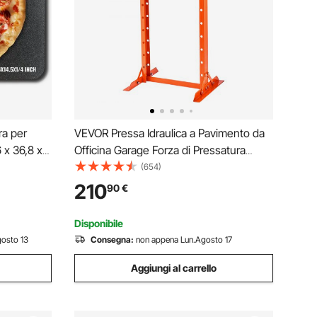
ra per
VEVOR Pressa Idraulica a Pavimento da
 x 36,8 x
Officina Garage Forza di Pressatura
aio al
Massima di 12 Tonnellate, Pressa
(654)
sistente
Idraulica da Officina Manuale Corpo in
210
90
€
o per
Acciaio al Carbonio Altezza Regolabile
tra 40-705 mm
Disponibile
osto 13
Consegna:
non appena Lun.Agosto 17
Aggiungi al carrello