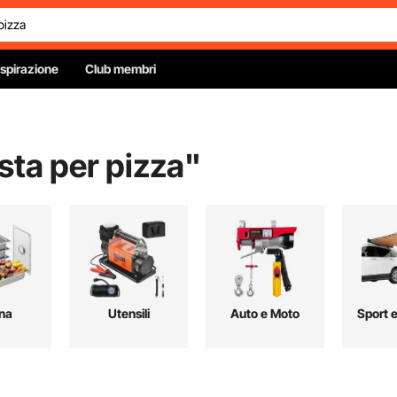
Ispirazione
Club membri
sta per pizza
"
na
Utensili
Auto e Moto
Sport 