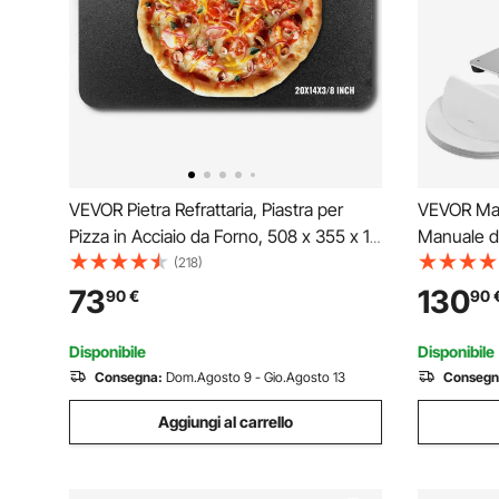
VEVOR Pietra Refrattaria, Piastra per
VEVOR Mac
Pizza in Acciaio da Forno, 508 x 355 x 10
Manuale de
mm, Pietra per Pizza in Acciaio al
per Pressa
(218)
Carbonio, Teglia per Pizza Resistente
Acciaio In
73
130
90
€
90
per Griglia Barbecue all'Aperto, Forno
Formatrice
Interno
Carta da 
Disponibile
Disponibile
Consegna:
Dom.Agosto 9 - Gio.Agosto 13
Consegn
Aggiungi al carrello