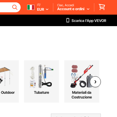
IT/
Ciao, Accedi
Account e ordini
EUR
Scarica l'App VEVOR
e Outdoor
Tubature
Materiali da
Sto
Costruzione
Orga