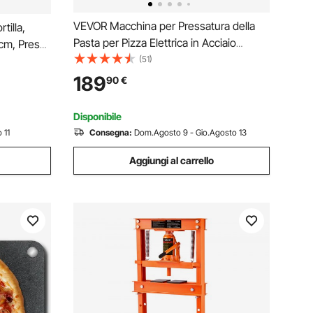
VEVOR Macchina per Pressatura della
tilla,
Pasta per Pizza Elettrica in Acciaio
cm, Pressa
Inossidabile, Piastra per Pressatura della
(51)
Pressa
Pasta per Pizza, con Spessore
ezzi di
189
90
€
Regolabile, con 100 Fogli di Carta da
 Impasto di
Forno
Disponibile
 11
Consegna:
Dom.Agosto 9 - Gio.Agosto 13
Aggiungi al carrello