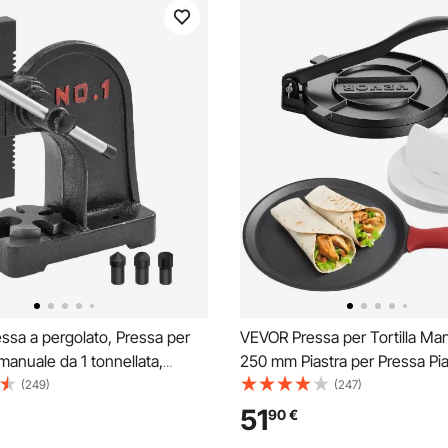
ssa a pergolato, Pressa per
VEVOR Pressa per Tortilla Ma
manuale da 1 tonnellata,
250 mm Piastra per Pressa Pi
assima 15 cm, Pressa per
Manico e 100 Fogli di Carta da
(249)
(247)
manuale da tavolo per carichi
Macchina per Pressa Pizza in
51
90
€
 ghisa, stampaggio, piegatura,
Grigia, Durevole e Antiruggine