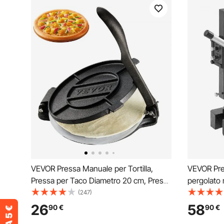
VEVOR Pressa Manuale per Tortilla,
VEVOR Pre
Pressa per Taco Diametro 20 cm, Pressa
pergolato 
per Tortilla Piadine in Ghisa, Pressa
Altezza m
(247)
Manuale per Tortilla con 100 Pezzi di
pergolato 
26
58
90
€
90
€
Carta da Forno, Macchina per Impasto di
pesanti in