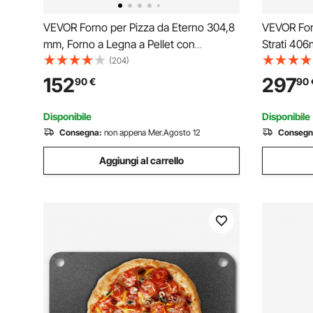
VEVOR Forno per Pizza da Eterno 304,8
VEVOR Forn
mm, Forno a Legna a Pellet con
Strati 406
Termometro e Rotazione Elettrica,
Acciaio In
(204)
Macchina per Pizza Portatile per
Manopole P
152
297
90
€
90
Campeggio, Pietra, Borsa per il
Pizza per 
Trasporto, Pala
Cucina
Disponibile
Disponibile
Consegna:
non appena Mer.Agosto 12
Consegn
Aggiungi al carrello