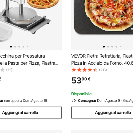
china per Pressatura
VEVOR Pietra Refrattaria, Piast
lla Pasta per Pizza, Piastra
Pizza in Acciaio da Forno, 40,6
tura della Pasta per Pizza in
0,6 cm, Pietra per Pizza in Acci
(72)
(218)
ossidabile, Macchina
Carbonio, Teglia per Pizza Re
53
€
90
€
 con Maniglia e 100 Fogli di
per Barbecue all'Aperto, Forn
Forno
Interni
Disponibile
a:
non appena Dom.Agosto 16
Consegna:
Dom.Agosto 9 - Gio.Ag
Aggiungi al carrello
Aggiungi al carrello