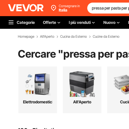
Consegnare in
Italia
Categorie
Offerte
I più venduti
Nuovo
Homepage
All'Aperto
Cucina da Esterno
Cucine da Esterno
Cercare "
pressa per pa
Elettrodomestici
All'Aperto
Cuci