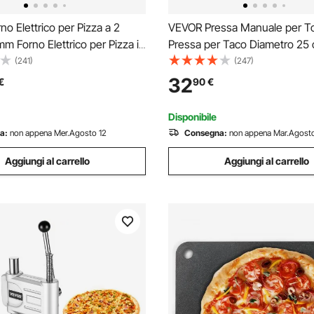
o Elettrico per Pizza a 2
VEVOR Pressa Manuale per Tor
mm Forno Elettrico per Pizza in
Pressa per Taco Diametro 25 
ossidabile con Quattro
per Tortilla Piadine in Ghisa, 
(241)
(247)
izzaiolo Multiuso, Forno per
Manuale per Tortilla con 100 P
32
€
90
€
Interni Ristorante Cottura Casa
Carta da Forno, Macchina per
Tortilla
Disponibile
a:
non appena Mer.Agosto 12
Consegna:
non appena Mar.Agosto
Aggiungi al carrello
Aggiungi al carrello