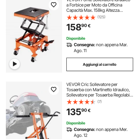
a Forbice per Moto da Officina
Capacità Max. 158kg Altezza
Regolabile 35-90,5cm, Ponte
(125)
Sollevatore Alzamoto da Officina
158
90
€
Operazione Idraulica Piattaforma
41,5 x 35 cm
Disponibile
Consegna:
non appena Mar.
Ago. 11
Aggiungi al carrello
VEVOR Cric Sollevatore per
Tosaerba con Martinetto Idraulico,
Sollevatore per Tosaerba Regolabile
in Acciaio Carbonio per Trattori
(7)
Guida e Tosaerba a Raggio Sterzata
135
90
€
Zero, Capacità 225 kg Arancione
Disponibile
Consegna:
non appena Mer.
Ago. 12