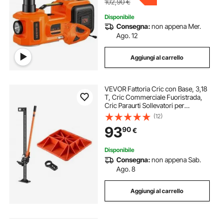
102,90
€
Disponibile
Consegna:
non appena Mer.
Ago. 12
Aggiungi al carrello
VEVOR Fattoria Cric con Base, 3,18
T, Cric Commerciale Fuoristrada,
Cric Paraurti Sollevatori per
Impieghi Gravosi con Intervallo di
(12)
Sollevamento di 130,1-1079,5 mm
93
90
€
per Trattore, Camion, SUV
Disponibile
Consegna:
non appena Sab.
Ago. 8
Aggiungi al carrello