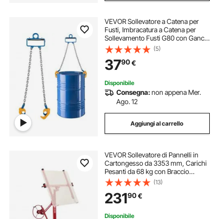
VEVOR Sollevatore a Catena per
Fusti, Imbracatura a Catena per
Sollevamento Fusti G80 con Gancio
di Sicurezza, Capacità di 1 T, per
(5)
Carrello Elevatore con Gru,
37
90
€
Sollevatore in Acciaio al Carboni
Disponibile
Consegna:
non appena Mer.
Ago. 12
Aggiungi al carrello
VEVOR Sollevatore di Pannelli in
Cartongesso da 3353 mm, Carichi
Pesanti da 68 kg con Braccio
Telescopico Regolabile, Ruote
(13)
Bloccabile, Ideale per Installazioni
231
90
€
su Soffitti e Pareti Rosso
Disponibile