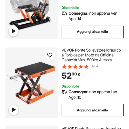
Sicurezza
Disponibile
Consegna:
non appena Ven.
Ago. 14
Aggiungi al carrello
VEVOR Ponte Sollevatore Idraulico
a Forbice per Moto da Officina
Capacità Max. 500kg Altezza
Regolabile 9,5-35cm, Ponte
(125)
Sollevatore Alzamoto da Officina
52
90
€
Operazione Idraulica Piattaforma
36,5 x 22,2 cm
Disponibile
Consegna:
non appena Lun.
Ago. 10
Aggiungi al carrello
VEVOR Ponte Sollevatore Idraulico