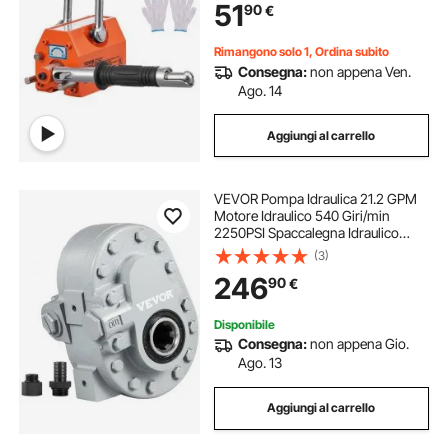
51
90
€
Fattore di Sicurezza 2,5 Forza di
Trazione 250 kg
Rimangono solo 1, Ordina subito
Consegna:
non appena Ven.
Ago. 14
Aggiungi al carrello
VEVOR Pompa Idraulica 21.2 GPM
Motore Idraulico 540 Giri/min
2250PSI Spaccalegna Idraulico
Porta di Uscita SAE 12 per
(3)
Spaccalegna per Sollevatore
246
90
€
Portellone Camion, Sollevatore a
Forbice
Disponibile
Consegna:
non appena Gio.
Ago. 13
Aggiungi al carrello