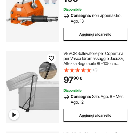
Trazione 1000kg
Disponibile
Consegna:
non appena Gio.
Ago. 13
Aggiungi al carrello
VEVOR Sollevatore per Copertura
per Vasca Idromassaggio Jacuzzi,
Altezza Regolabile 80-105 cm
Larghezza 145-235 cm, Adatto a
(3)
Vasche da Bagno Rettangolari di
97
90
€
Diverse Dimensioni
Disponibile
Consegna:
Sab. Ago. 8 - Mer.
Ago. 12
Aggiungi al carrello