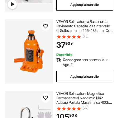
Aggiungi al carrello
sollevatore per moto
sollevatore
VEVOR Sollevatore a Bastone da
pistoni sollevatori
sollevatore a forbice
Pavimento Capacità 20 t Intervallo
di Sollevamento 225-435 mm, Cric
a Bottiglia Saldato per Impieghi
(25)
magneti permanenti sollevatori
Gravosi per Auto, SUV, Ascensori
37
90
€
Domestici e Attrezzature Agricole
sollevatore moto su cavalletto
Disponibile
Consegna:
non appena Mar.
Ago. 11
sollevatore per cartongesso
Aggiungi al carrello
sollevatore 400kg
VEVOR Sollevatore Magnetico
Permanente al Neodimio N42
Acciaio Portata Massima da 400kg
Dimensioni Base 156x91x98 mm,
(22)
Sollevatore a Magneti Permanenti
105
90
€
Fattore di Sicurezza 2,5 Forza di