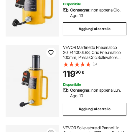
Disponibile
Consegna:
non appena Gio.
Ago. 13
Aggiungi al carrello
VEVOR Martinetto Pneumatico
20T/44000LBS, Cric Pneumatico
100mm, Presa Cric Sollevatore
Pneumatica in Metallo Resistente
(5)
con Verniciatura a Spruzzo, Cric
119
90
€
Pneumatico per Auto con Testa di
Connessione
Disponibile
Consegna:
non appena Lun.
Ago. 10
Aggiungi al carrello
VEVOR Sollevatore di Pannelli in