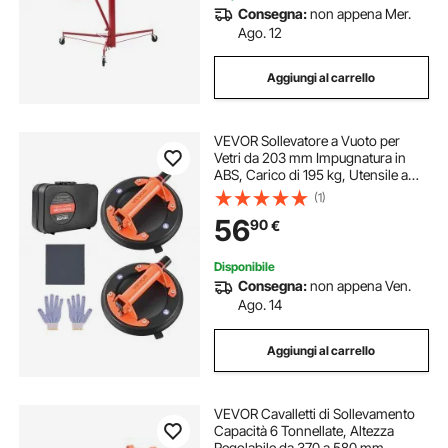
Consegna:
non appena Mer.
Ago. 12
Aggiungi al carrello
VEVOR Sollevatore a Vuoto per
Vetri da 203 mm Impugnatura in
ABS, Carico di 195 kg, Utensile a
Ventosa per Piastrelle con Custodia
(1)
per Trasporto per Sollevare
56
90
€
Piastrelle di Grandi Dimensioni, 2pz
Disponibile
Consegna:
non appena Ven.
Ago. 14
Aggiungi al carrello
VEVOR Cavalletti di Sollevamento
Capacità 6 Tonnellate, Altezza
Regolabile da 370 a 580 mm,