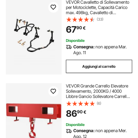
VEVOR Cavalletto di Sollevamento
per Motociclette, Capacità Carico
max. 498kg, Cavalletto di
Sollevamento Anteriore Posteriore
(33)
Combinato, Stand Sollevatore U+L
67
90
€
per Bicicletta, Nero
Disponibile
Consegna:
non appena Mar.
Ago. 11
Aggiungi al carrello
VEVOR Grande Carrello Elevatore
Sollevamento, 2000KG / 4000
Libbre Gancio Sollevatore Carrello
Elevatore a Larghezza Forcella 660
(6)
mm, Argano Sollevatore Gru Mobile
86
90
€
con Gancio Girevole
Disponibile
Consegna:
non appena Mer.
Ago. 12