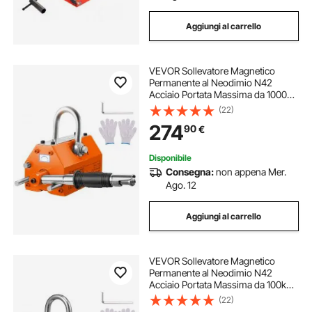
Aggiungi al carrello
VEVOR Sollevatore Magnetico
Permanente al Neodimio N42
Acciaio Portata Massima da 1000kg
Dimensioni Base 256x133x139
(22)
mm, Sollevatore a Magneti
274
90
€
Permanenti Fattore di Sicurezza 2,5
Forza Trazione 2500kg
Disponibile
Consegna:
non appena Mer.
Ago. 12
Aggiungi al carrello
VEVOR Sollevatore Magnetico
Permanente al Neodimio N42
Acciaio Portata Massima da 100kg
Dimensioni Base 92x61x73 mm,
(22)
Sollevatore a Magneti Permanenti