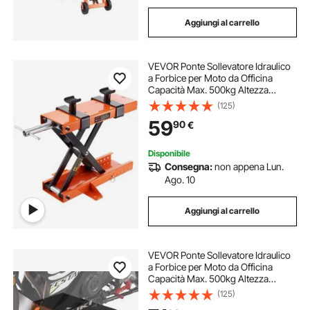
Aggiungi al carrello
VEVOR Ponte Sollevatore Idraulico
a Forbice per Moto da Officina
Capacità Max. 500kg Altezza
Regolabile 8,9-33,8 cm, Ponte
(125)
Sollevatore Alzamoto con 2 Selle
59
90
€
Antiscivolo da Officina Operazione
Idraulica
Disponibile
Consegna:
non appena Lun.
Ago. 10
Aggiungi al carrello
VEVOR Ponte Sollevatore Idraulico
a Forbice per Moto da Officina
Capacità Max. 500kg Altezza
Regolabile 12-39cm, Ponte
(125)
Sollevatore Alzamoto da Officina