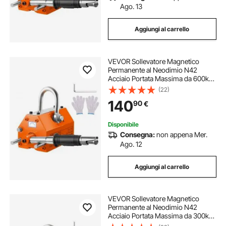
Ago. 13
Aggiungi al carrello
VEVOR Sollevatore Magnetico
Permanente al Neodimio N42
Acciaio Portata Massima da 600kg
Dimensioni Base 210x118x118 mm,
(22)
Sollevatore a Magneti Permanenti
140
90
€
Fattore di Sicurezza 2,5 Forza
Trazione 1500kg
Disponibile
Consegna:
non appena Mer.
Ago. 12
Aggiungi al carrello
VEVOR Sollevatore Magnetico
Permanente al Neodimio N42
Acciaio Portata Massima da 300kg
Dimensioni Base 156x91x98 mm,