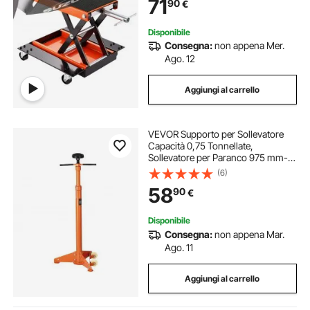
71
90
€
Operazione Idraulica Piattaforma
37,1 x 22,8 cm
Disponibile
Consegna:
non appena Mer.
Ago. 12
Aggiungi al carrello
VEVOR Supporto per Sollevatore
Capacità 0,75 Tonnellate,
Sollevatore per Paranco 975 mm-
1915 mm Maniglia Girevole Montata
(6)
su Cuscinetto, Supporto per
58
90
€
Paranco Vite Filettata
Autobloccante Garage
Disponibile
Consegna:
non appena Mar.
Ago. 11
Aggiungi al carrello