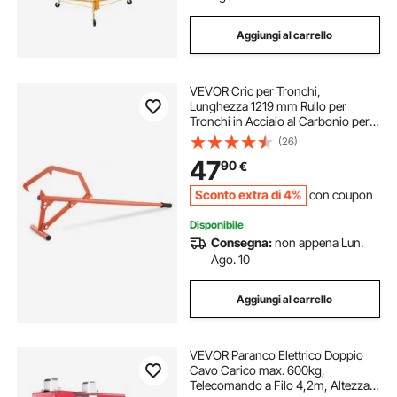
Aggiungi al carrello
VEVOR Cric per Tronchi,
Lunghezza 1219 mm Rullo per
Tronchi in Acciaio al Carbonio per
Impieghi Gravosi, Sollevatore per
(26)
Tronchi con Gancio Regolabile,
47
90
€
Martinetto per Tronchi Fino a 635
mm di Diametro
Sconto extra di 4%
con coupon
Disponibile
Consegna:
non appena Lun.
Ago. 10
Aggiungi al carrello
VEVOR Paranco Elettrico Doppio
Cavo Carico max. 600kg,
Telecomando a Filo 4,2m, Altezza