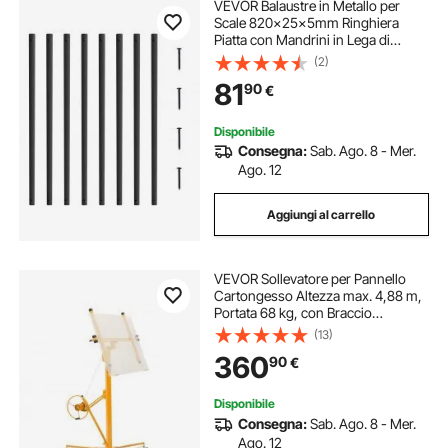
VEVOR Balaustre in Metallo per
Scale 820x25x5mm Ringhiera
Piatta con Mandrini in Lega di
Alluminio, 51 Balaustre per Ponte
(2)
con Viti, Ringhiera Classica Cava,
81
90
€
Verniciata a Polvere Nera Satinata
Disponibile
Consegna:
Sab. Ago. 8 - Mer.
Ago. 12
Aggiungi al carrello
VEVOR Sollevatore per Pannello
Cartongesso Altezza max. 4,88 m,
Portata 68 kg, con Braccio
Telescopico Regolabile da 1,2 a 2,9
(13)
m, Ruote Bloccabili, Supporto
360
90
€
Sollevamento per Soffitto
Disponibile
Consegna:
Sab. Ago. 8 - Mer.
Ago. 12