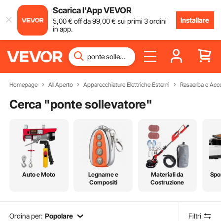
Scarica l'App VEVOR
Installare
5
,00
€
off da
99
,00
€
sui primi 3 ordini
in app.
Homepage
All'Aperto
Apparecchiature Elettriche Esterni
Rasaerba e Acce
Cerca "
ponte sollevatore
"
Auto e Moto
Legname e
Materiali da
Spo
Compositi
Costruzione
Ordina per:
Popolare
Filtri