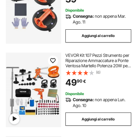
Disponibile
Consegna:
non appena Mar.
Ago. 11
Aggiungi al carrello
VEVOR Kit 107 Pezzi Strumento per
Riparazione Ammaccature a Ponte
Ventosa Martello Potenza 20W per
Carrozzeria Auto Veicolo da Garage
(6)
Officina Fai-da-te, Kit Estrattore a
49
90
€
Ponte Estrattore a Martello
Disponibile
Consegna:
non appena Lun.
Ago. 10
Aggiungi al carrello