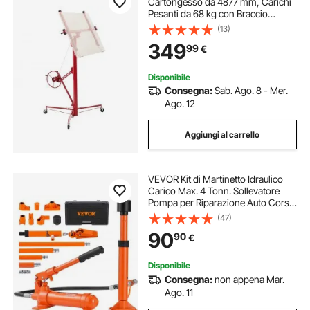
Cartongesso da 4877 mm, Carichi
Pesanti da 68 kg con Braccio
Telescopico Regolabile, Ruote
(13)
Bloccabile, Ideale per Installazioni
349
99
€
su Soffitti e Pareti Rosso
Disponibile
Consegna:
Sab. Ago. 8 - Mer.
Ago. 12
Aggiungi al carrello
VEVOR Kit di Martinetto Idraulico
Carico Max. 4 Tonn. Sollevatore
Pompa per Riparazione Auto Corsa
da 125 mm, Kit Utensili Sollevatore
(47)
Idraulico Tipo d'Olio HV15 Cilindro
90
90
€
Q235B Anello di Tenuta TPU
Disponibile
Consegna:
non appena Mar.
Ago. 11