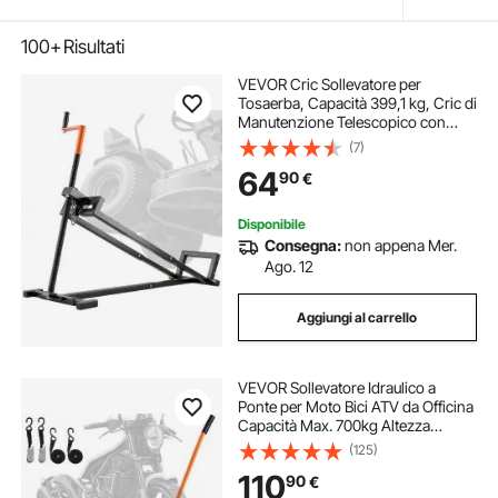
100+
Risultati
VEVOR Cric Sollevatore per
Tosaerba, Capacità 399,1 kg, Cric di
Manutenzione Telescopico con
Manovella e Maniglia per
(7)
Elettroutensili, Sollevatore
64
90
€
Pieghevole per Trattorini da
Giardino e Tosaerba Nero
Disponibile
Consegna:
non appena Mer.
Ago. 12
Aggiungi al carrello
VEVOR Sollevatore Idraulico a
Ponte per Moto Bici ATV da Officina
Capacità Max. 700kg Altezza
Regolabile 12-38,5cm, Sollevatore
(125)
Alzamoto con Ruote Officina
110
90
€
Operazione Idraulica con Perno di