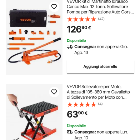
VEVOR Kit di Martinetto Idraulico
Carico Max. 12 Tonn. Sollevatore
Pompa per Riparazione Auto Corsa
da 135 mm, Kit Utensili Sollevatore
(47)
Idraulico Tipo d'Olio HV15 Cilindro
126
90
€
Q235B Anello di Tenuta TPU
Disponibile
Consegna:
non appena Gio.
Ago. 13
Aggiungi al carrello
VEVOR Sollevatore per Moto,
Altezza di 105-380 mm Cavalletto
di Sollevamento per Moto con
Ampio Ponte, Martinetto a Forbice
(4)
per Moto in Acciaio per Impieghi
63
90
€
Gravosi con Cricchetto e Manovella
per ATV
Disponibile
Consegna:
non appena Lun.
Ago. 10