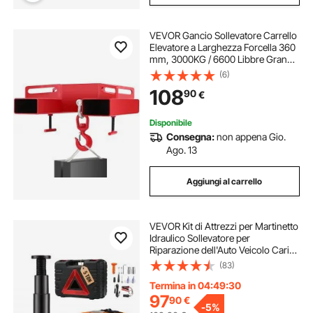
VEVOR Gancio Sollevatore Carrello
Elevatore a Larghezza Forcella 360
mm, 3000KG / 6600 Libbre Grande
Carrello Elevatore Sollevamento,
(6)
Argano Sollevatore Gru Mobile con
108
90
€
Gancio Girevole
Disponibile
Consegna:
non appena Gio.
Ago. 13
Aggiungi al carrello
VEVOR Kit di Attrezzi per Martinetto
Idraulico Sollevatore per
Riparazione dell'Auto Veicolo Carico
Massimo 5 Tonnellate Corrente CC
(83)
12V 180W 15A Pressione 10bar,
Cassetta di Attrezzi per Martinetto
Termina in 04:49:29
97
90
€
-
5%