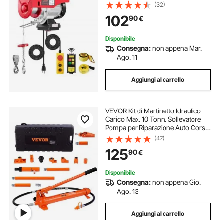
di Sollevamento Cavo Singolo 12m,
(32)
Paranco Arresto di Emergenza,
102
90
€
Sollevatore per Garage, Magazzino,
Fabbrica
Disponibile
Consegna:
non appena Mar.
Ago. 11
Aggiungi al carrello
VEVOR Kit di Martinetto Idraulico
Carico Max. 10 Tonn. Sollevatore
Pompa per Riparazione Auto Corsa
da 135 mm, Kit Utensili Sollevatore
(47)
Idraulico Tipo d'Olio HV15 Cilindro
125
90
€
Q235B Anello di Tenuta TPU
Disponibile
Consegna:
non appena Gio.
Ago. 13
Aggiungi al carrello