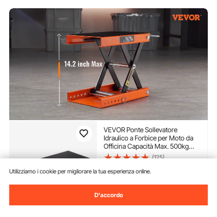
VEVOR Ponte Sollevatore
Idraulico a Forbice per Moto da
Officina Capacità Max. 500kg
Altezza Regolabile 9,5-35cm,
(125)
Ponte Sollevatore Alzamoto da
52
90
€
Officina Operazione Idraulica
Utilizziamo i cookie per migliorare la tua esperienza online.
Piattaforma 36,5 x 22,2 cm
Disponibile
D'accordo
Consegna:
non appena Lun.
Ago. 10