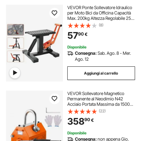
VEVOR Ponte Sollevatore Idraulico
per Moto Bici da Officina Capacità
Max. 200kg Altezza Regolabile 255
mm-460 mm, Ponte Sollevatore
(8)
Alzamoto Antiscivolo da Officina
57
90
€
per Moto Bici Operazione Idraulica
Disponibile
Consegna:
Sab. Ago. 8 - Mer.
Ago. 12
Aggiungi al carrello
VEVOR Sollevatore Magnetico
Permanente al Neodimio N42
Acciaio Portata Massima da 1500kg
Dimensioni Base 300x133x139
(22)
mm, Sollevatore a Magneti
358
90
€
Permanenti Fattore di Sicurezza 2,5
Forza Trazione 3750kg
Disponibile
Consegna:
non appena Gio.