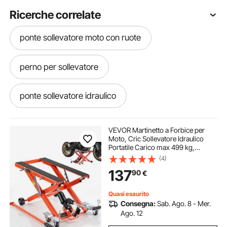
Ricerche correlate
ponte sollevatore moto con ruote
perno per sollevatore
ponte sollevatore idraulico
sollevatore idraulico a ponte
VEVOR Martinetto a Forbice per
Moto, Cric Sollevatore Idraulico
Portatile Carico max 499 kg,
sollevatore per lastre
Escursione di Sollevamento 12-
(4)
35,8 cm per Manutenzione Moto da
137
90
€
Officina Garage, Sollevatore con
Pedale
sollevatore di lastre cartongesso
Quasi esaurito
Consegna:
Sab. Ago. 8 - Mer.
sollevatore cartongesso
Ago. 12