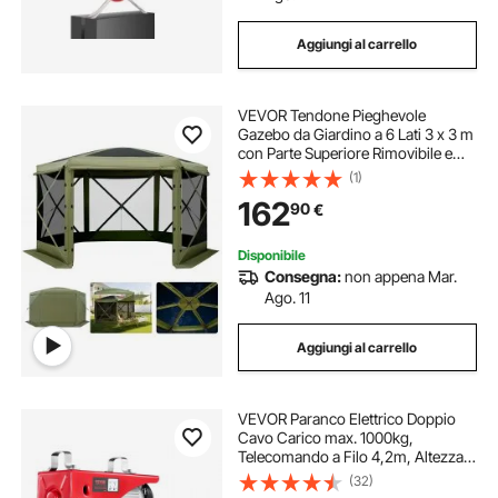
Aggiungi al carrello
VEVOR Tendone Pieghevole
Gazebo da Giardino a 6 Lati 3 x 3 m
con Parte Superiore Rimovibile e
Borsa per il Trasporto, Montaggio
(1)
Rapido e Anti-Morsi, Riparo Solare
162
90
€
per 8 Persone, Verde
Disponibile
Consegna:
non appena Mar.
Ago. 11
Aggiungi al carrello
VEVOR Paranco Elettrico Doppio
Cavo Carico max. 1000kg,
Telecomando a Filo 4,2m, Altezza
Sollevamento Cavo Singolo 12m,
(32)
Paranco Arresto di Emergenza,