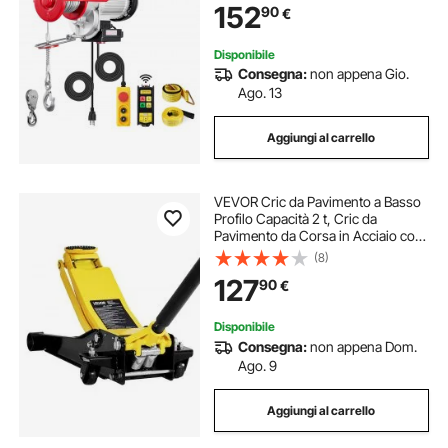
152
90
€
Sollevatore per Garage, Magazzino,
Fabbrica
Disponibile
Consegna:
non appena Gio.
Ago. 13
Aggiungi al carrello
VEVOR Cric da Pavimento a Basso
Profilo Capacità 2 t, Cric da
Pavimento da Corsa in Acciaio con
Pompa a Sollevamento Rapido a
(8)
Doppio Pistone, Sollevatore
127
90
€
Idraulico per Auto Sportive, Berline
Disponibile
Consegna:
non appena Dom.
Ago. 9
Aggiungi al carrello