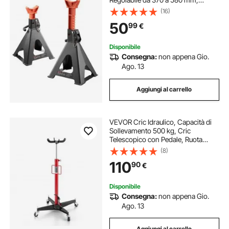
Robusti Cavalletti di Sollevamento
(16)
in Acciaio con Doppio Bloccaggio,
50
99
€
per Camper, Piccoli Camion
Disponibile
Consegna:
non appena Gio.
Ago. 13
Aggiungi al carrello
VEVOR Cric Idraulico, Capacità di
Sollevamento 500 kg, Cric
Telescopico con Pedale, Ruota
Girevole, Altezza di Sollevamento
(8)
Elevata 1120 a 1870 mm, Sollevatore
110
90
€
Idraulico per Motore per Garage
Disponibile
Consegna:
non appena Gio.
Ago. 13
Aggiungi al carrello