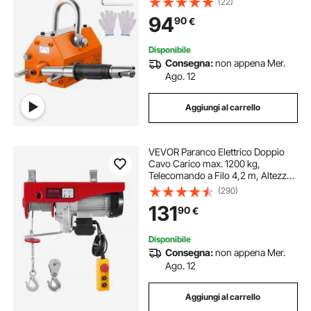
(22)
Sollevatore a Magneti Permanenti
94
90
€
Fattore di Sicurezza 2,5 Forza di
Trazione 750 kg
Disponibile
Consegna:
non appena Mer.
Ago. 12
Aggiungi al carrello
VEVOR Paranco Elettrico Doppio
Cavo Carico max. 1200 kg,
Telecomando a Filo 4,2 m, Altezza
di Sollevamento Cavo Singolo 12 m,
(290)
Paranco Arresto di Emergenza,
131
90
€
Sollevatore per Garage, Magazzino,
Fabbrica
Disponibile
Consegna:
non appena Mer.
Ago. 12
Aggiungi al carrello