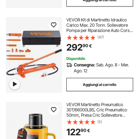
VEVOR Kit di Martinetto Idraulico
Carico Max. 20 Tonn. Sollevatore
Pompa per Riparazione Auto Corsa
da 145 mm, Kit Utensili Sollevatore
(47)
Idraulico Tipo d'Olio HV15 Cilindro
292
90
€
Q235B Anello di Tenuta TPU
Disponibile
Consegna:
Sab. Ago. 8 - Mer.
Ago. 12
Aggiungi al carrello
VEVOR Martinetto Pneumatico
30T/66000LBS, Cric Pneumatico
50mm, Presa Cric Sollevatore
Pneumatica in Metallo Resistente
(5)
con Verniciatura a Spruzzo, Cric
122
90
€
Pneumatico per Auto con Testa di
Connessione