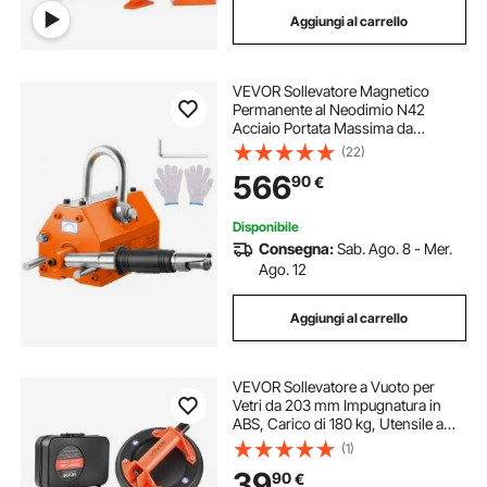
Aggiungi al carrello
VEVOR Sollevatore Magnetico
Permanente al Neodimio N42
Acciaio Portata Massima da
2000kg Dimensioni Base
(22)
350x150x168 mm, Sollevatore a
566
90
€
Magneti Permanenti Fattore di
Sicurezza 2,5 Forza Trazione
5000kg
Disponibile
Consegna:
Sab. Ago. 8 - Mer.
Ago. 12
Aggiungi al carrello
VEVOR Sollevatore a Vuoto per
Vetri da 203 mm Impugnatura in
ABS, Carico di 180 kg, Utensile a
Ventosa per Piastrelle con Custodia
(1)
per Trasporto per Sollevare
39
90
€
Piastrelle di Grandi Dimensioni, 2pz