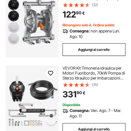
Pneumatica per Trasferimento di
(32)
Olio max. 100 PSI, Lega di Alluminio,
122
90
€
per Gasolio, Cherosene
Rimangono solo 4, Ordina subito
Consegna:
non appena Lun.
Ago. 10
Aggiungi al carrello
VEVOR Kit Timoneria Idraulica per
Motori Fuoribordo, 70kW Pompa di
Sterzo Idraulico per Imbarcazioni
1000 PSI 5 Giri da Blocco Corsa 200
(35)
mm, Sistema per Sterzo Idraulico
331
90
€
con Tubi Flessibili per Barche
Disponibile
Consegna:
Ven. Ago. 7 - Mar.
Ago. 11
Aggiungi al carrello