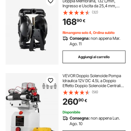
Doppia Membrana, 132 L/min,
Ingresso e Uscita da 25,4 mm,
Pompa di Trasferimento
(32)
Pneumatica, Corpo in Lega di
168
90
€
Alluminio, Azionata ad Aria per
Diesel, Grasso
Rimangono solo 4, Ordina subito
Consegna:
non appena Mar.
Ago. 11
Aggiungi al carrello
VEVOR Doppio Solenoide Pompa
Idraulica 12V DC 4.5L a Doppio
Effetto Doppio Solenoide Centralina
Idraulica 4.5L ZZ004234 Scarico
(56)
Riparazione Plastica
260
90
€
Disponibile
Consegna:
non appena Lun.
Ago. 10