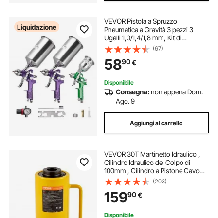
VEVOR Pistola a Spruzzo
Liquidazione
Pneumatica a Gravità 3 pezzi 3
Ugelli 1,0/1,4/1,8 mm, Kit di
Spruzzatore ad Aria Compressa,
(67)
Pistola per Verniciatura Pneumatica
58
90
€
per Auto, Pareti, Mobili
Disponibile
Consegna:
non appena Dom.
Ago. 9
Aggiungi al carrello
VEVOR 30T Martinetto Idraulico ,
Cilindro Idraulico del Colpo di
100mm , Cilindro a Pistone Cavo
Cilindro Idraulico Cilindro di
(203)
Sollevamento Connettore Rapido
159
90
€
Sollevamento Facile
Disponibile