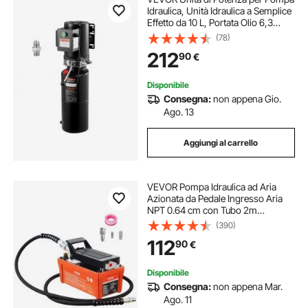
Idraulica, Unità Idraulica a Semplice
Effetto da 10 L, Portata Olio 6,3
L/min, Pressione di Scarico
(78)
Massima 22 MPa per Autocarri con
212
90
€
Cassone Ribaltabile, Nero
Disponibile
Consegna:
non appena Gio.
Ago. 13
Aggiungi al carrello
VEVOR Pompa Idraulica ad Aria
Azionata da Pedale Ingresso Aria
NPT 0.64 cm con Tubo 2m
Capacità dell'Olio 1,6L, Pompa
(390)
Pneumatica a Pedale Pressione
112
90
€
Max. 10000 PSI con Tubo 2m
Capienza del Serbatoio 1,6L
Disponibile
Consegna:
non appena Mar.
Ago. 11