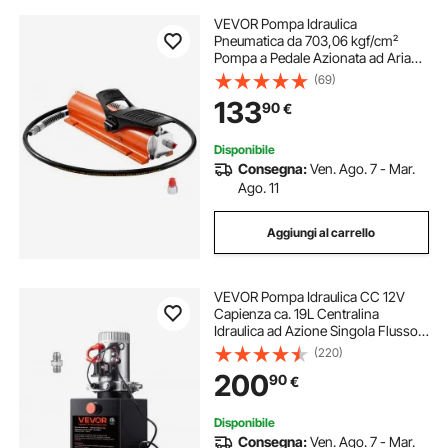
VEVOR Pompa Idraulica
Pneumatica da 703,06 kgf/cm²
Pompa a Pedale Azionata ad Aria
con Guscio Metallico, Serbatoio
(69)
0,69 L Uscita Olio NPT 16,66 mm
133
90
€
Ingresso NPT 13,7 mm per
Attrezzature Aerospaziali
Disponibile
Consegna:
Ven. Ago. 7 - Mar.
Ago. 11
Aggiungi al carrello
VEVOR Pompa Idraulica CC 12V
Capienza ca. 19L Centralina
Idraulica ad Azione Singola Flusso
d'Olio ca. 3,44 L/min Pressione
(220)
Massima di 22 MPa, Pompa per
200
90
€
Montacarichi Auto Camion
Rimorchio da Garage
Disponibile
Consegna:
Ven. Ago. 7 - Mar.