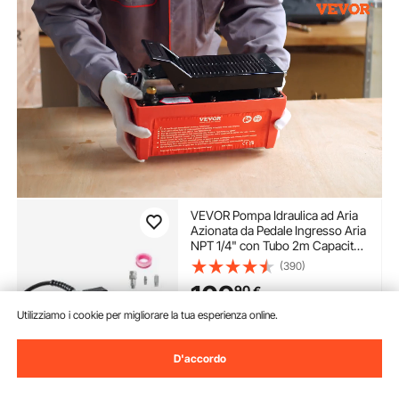
VEVOR Pompa Idraulica ad Aria
Azionata da Pedale Ingresso Aria
NPT 1/4" con Tubo 2m Capacità
dell'Olio 1,6L, Pompa Pneumatica
(390)
a Pedale Pressione Max. 10000
109
90
€
PSI con Tubo 2m Capienza del
Serbatoio 1,6L
Utilizziamo i cookie per migliorare la tua esperienza online.
Disponibile
Consegna:
Ven. Ago. 7 -
D'accordo
Mar. Ago. 11