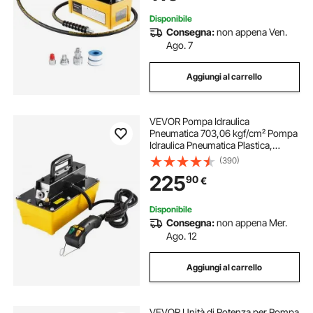
Pressa Idraulica
Disponibile
Consegna:
non appena Ven.
Ago. 7
Aggiungi al carrello
VEVOR Pompa Idraulica
Pneumatica 703,06 kgf/cm² Pompa
Idraulica Pneumatica Plastica,
Attuatore di Controllo Remoto,
(390)
Serbatoio 2,3 L Uscita Olio NPT
225
90
€
16,66 mm Ingresso NPT 13,7 mm
per Pressa Idraulica
Disponibile
Consegna:
non appena Mer.
Ago. 12
Aggiungi al carrello
VEVOR Unità di Potenza per Pompa