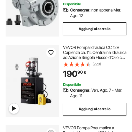
Disponibile
Consegna:
non appena Mer.
Ago. 12
Aggiungi al carrello
VEVOR Pompa Idraulica CC 12V
Capienza ca. 11L Centralina Idraulica
ad Azione Singola Flusso d'Olio ca.
3,44 L/min Pressione Massima di
(220)
22 MPa, Pompa per Montacarichi
190
90
€
Auto Camion Rimorchio da Garage
Disponibile
Consegna:
Ven. Ago. 7 - Mar.
Ago. 11
Aggiungi al carrello
VEVOR Pompa Pneumatica a