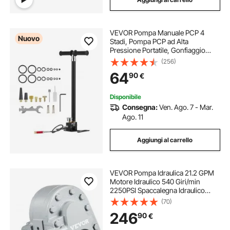
VEVOR Pompa Manuale PCP 4
Nuovo
Stadi, Pompa PCP ad Alta
Pressione Portatile, Gonfiaggio
Pneumatici Bici Pressione max 40
(256)
MPa con Filtro Olio-Umidità
64
90
€
Manometro Display Lunghezza del
Tubo Flessibile 56 cm
Disponibile
Consegna:
Ven. Ago. 7 - Mar.
Ago. 11
Aggiungi al carrello
VEVOR Pompa Idraulica 21.2 GPM
Motore Idraulico 540 Giri/min
2250PSI Spaccalegna Idraulico
Porta di Uscita SAE 12 per
(70)
Spaccalegna per Sollevatore
246
90
€
Portellone Camion, Sollevatore a
Forbice