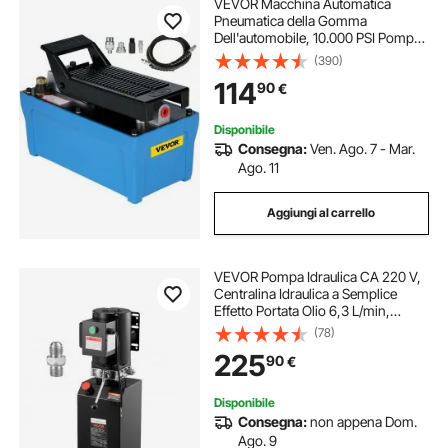
VEVOR Macchina Automatica
Pneumatica della Gomma
Dell'automobile, 10.000 PSI Pompa
Pneumatica a Pedale per Sartiame e
(390)
Spostamento di Macchinari
114
90
€
Pesanti, Riparazione Auto, Sartiame
Petrolifero
Disponibile
Consegna:
Ven. Ago. 7 - Mar.
Ago. 11
Aggiungi al carrello
VEVOR Pompa Idraulica CA 220 V,
Centralina Idraulica a Semplice
Effetto Portata Olio 6,3 L/min,
Pressione di Scarico max. 22 MPa
(78)
per Autocarri con Cassone
225
90
€
Ribaltabile, Elevatore, Auto
Disponibile
Consegna:
non appena Dom.
Ago. 9