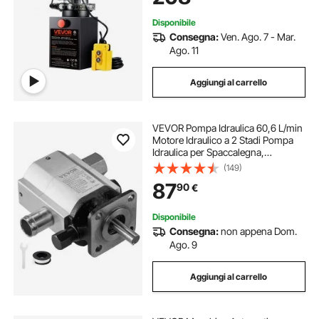
Rimorchio da Garage
Disponibile
Consegna:
Ven. Ago. 7 - Mar.
Ago. 11
Aggiungi al carrello
VEVOR Pompa Idraulica 60,6 L/min
Motore Idraulico a 2 Stadi Pompa
Idraulica per Spaccalegna,
Accessori per Spaccalegna Elettrico
(149)
Parti per Splitter Motore Idraulico,
87
90
€
Pompa Idraulica per Spaccalegna
1,27cm
Disponibile
Consegna:
non appena Dom.
Ago. 9
Aggiungi al carrello