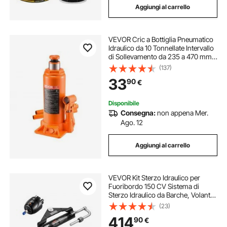
Aggiungi al carrello
VEVOR Cric a Bottiglia Pneumatico
Idraulico da 10 Tonnellate Intervallo
di Sollevamento da 235 a 470 mm,
Martinetto a Bottiglia Pneumatico
(137)
Manuale con Pompa per Auto,
33
90
€
Camion, SUV, Rosso
Disponibile
Consegna:
non appena Mer.
Ago. 12
Aggiungi al carrello
VEVOR Kit Sterzo Idraulico per
Fuoribordo 150 CV Sistema di
Sterzo Idraulico da Barche, Volante,
Pompa del Timone, Cilindro
(23)
Idraulico e 2 Tubi Flessibili per
414
90
€
Imbarcazioni Monomotore a