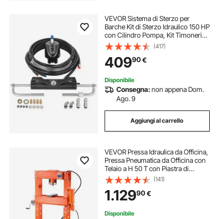
VEVOR Sistema di Sterzo per
Barche Kit di Sterzo Idraulico 150 HP
con Cilindro Pompa, Kit Timoneria
Idraulica Fuoribordo in Lega di
(417)
Alluminio ad Alta Resistenza per un
409
90
€
Massimo di 150 HP
Disponibile
Consegna:
non appena Dom.
Ago. 9
Aggiungi al carrello
VEVOR Pressa Idraulica da Officina,
Pressa Pneumatica da Officina con
Telaio a H 50 T con Piastra di
Pressatura Supporto Triangolare,
(141)
Pressa Idraulica Stabile Regolabile
1.129
90
€
per Pavimenti da Garage
Disponibile