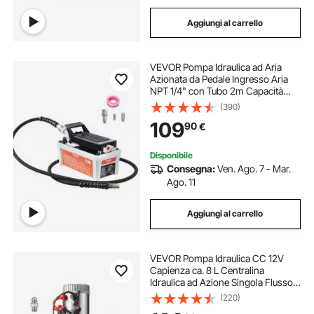
Aggiungi al carrello
VEVOR Pompa Idraulica ad Aria
Azionata da Pedale Ingresso Aria
NPT 1/4" con Tubo 2m Capacità
dell'Olio 1,6L, Pompa Pneumatica a
(390)
Pedale Pressione Max. 10000 PSI
109
90
€
con Tubo 2m Capienza del
Serbatoio 1,6L
Disponibile
Consegna:
Ven. Ago. 7 - Mar.
Ago. 11
Aggiungi al carrello
VEVOR Pompa Idraulica CC 12V
Capienza ca. 8 L Centralina
Idraulica ad Azione Singola Flusso
d'Olio ca. 3,44 L/min Pressione
(220)
Massima di 22 MPa, Pompa per