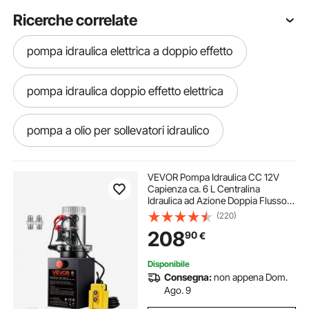
Ricerche correlate
pompa idraulica elettrica a doppio effetto
pompa idraulica doppio effetto elettrica
pompa a olio per sollevatori idraulico
pompa idraulica ad azione doppia
VEVOR Pompa Idraulica CC 12V
Capienza ca. 6 L Centralina
Idraulica ad Azione Doppia Flusso
pompa idraulica manuale doppio effetto
d'Olio ca. 3,44 L/min Pressione
(220)
Massima di 22 MPa, Pompa per
208
90
€
Montacarichi Auto Camion
Rimorchio da Garage
pompa idraulica manuale con pistone
Disponibile
Consegna:
non appena Dom.
pompa idraulica manuale a doppio effetto
Ago. 9