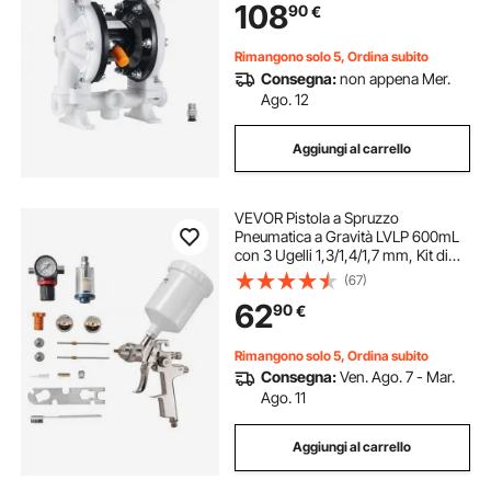
108
90
€
Polipropilene, Azionata ad Aria per
Diesel, Grasso
Rimangono solo 5, Ordina subito
Consegna:
non appena Mer.
Ago. 12
Aggiungi al carrello
VEVOR Pistola a Spruzzo
Pneumatica a Gravità LVLP 600mL
con 3 Ugelli 1,3/1,4/1,7 mm, Kit di
Spruzzatore ad Aria Compressa,
(67)
Pistola per Verniciatura Pneumatica
62
90
€
LVLP per Auto, Pareti
Rimangono solo 5, Ordina subito
Consegna:
Ven. Ago. 7 - Mar.
Ago. 11
Aggiungi al carrello