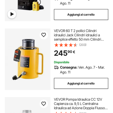
Ago. 11
Aggiungi al carrello
VEVOR 60 T 2 pollici Cilindri
idraulici Jack Cilindri idraulici a
semplice effetto 50 mm Cilindri
idraulici di sollevamento da officina
(203)
garage
245
90
€
Disponibile
Consegna:
Ven. Ago. 7 - Mar.
Ago. 11
Aggiungi al carrello
VEVOR Pompa Idraulica CC 12V
Capienza ca. 9,5 L Centralina
Idraulica ad Azione Doppia Flusso
d'Olio ca. 3,44 L/min Pressione