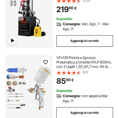
(220)
Massima di 22 MPa, Pompa per
219
90
€
Montacarichi Auto Camion
Rimorchio da Garage
Disponibile
Consegna:
Ven. Ago. 7 - Mar.
Ago. 11
Aggiungi al carrello
VEVOR Pistola a Spruzzo
Pneumatica a Gravità HVLP 600mL
con 3 Ugelli 1,3/1,4/1,7 mm, Kit di
Spruzzatore ad Aria Compressa,
(67)
Pistola per Verniciatura Pneumatica
85
90
€
HVLP per Auto, Pareti
Disponibile
Consegna:
non appena Mar.
Ago. 11
Aggiungi al carrello