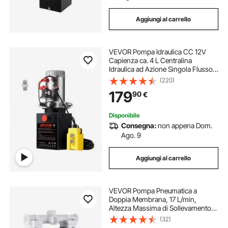
Aggiungi al carrello
VEVOR Pompa Idraulica CC 12V
Capienza ca. 4 L Centralina
Idraulica ad Azione Singola Flusso
d'Olio ca. 3,44 L/min Pressione
(220)
Massima di 22 MPa, Pompa per
179
90
€
Montacarichi Auto Camion
Rimorchio da Garage
Disponibile
Consegna:
non appena Dom.
Ago. 9
Aggiungi al carrello
VEVOR Pompa Pneumatica a
Doppia Membrana, 17 L/min,
Altezza Massima di Sollevamento
51,82 m, Pompa di Trasferimento
(32)
Pneumatica, Corpo in