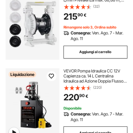
Pompa Pneumatica per
(32)
Trasferimento Olio max. 100 PSI,
215
90
€
Corpo in Polipropilene per Gasolio,
Cherosene
Rimangono solo 3, Ordina subito
Consegna:
Ven. Ago. 7 - Mar.
Ago. 11
Aggiungi al carrello
VEVOR Pompa Idraulica CC 12V
Liquidazione
Capienza ca. 14 L Centralina
Idraulica ad Azione Doppia Flusso
d'Olio ca. 3,44 L/min Pressione
(220)
Massima di 22 MPa, Pompa per
220
90
€
Montacarichi Auto Camion
Rimorchio da Garage
Disponibile
Consegna:
Ven. Ago. 7 - Mar.
Ago. 11
Aggiungi al carrello