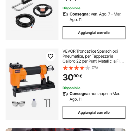
Stazione Singola
Disponibile
Consegna:
Ven. Ago. 7 - Mar.
Ago. 11
Aggiungi al carrello
VEVOR Troncatrice Sparachiodi
Pneumatica, per Tappezzeria
Calibro 22 per Punti Metallici a Filo
Sottile Serie 71, Corona 9,1 mm,
(78)
Graffettatrice Pneumatica da 70-110
30
90
€
PSI per Lavorazione del Legno
Disponibile
Consegna:
non appena Mar.
Ago. 11
Aggiungi al carrello