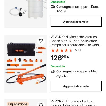
Disponibile
Consegna:
non appena Dom.
Ago. 9
Aggiungi al carrello
VEVOR Kit di Martinetto Idraulico
Carico Max. 12 Tonn. Sollevatore
Pompa per Riparazione Auto Corsa
da 135 mm, Kit Utensili Sollevatore
(590)
Idraulico Tipo d'Olio HV15 Cilindro
126
90
€
Q235B Anello di Tenuta TPU
Disponibile
Consegna:
non appena Mer.
Ago. 12
Aggiungi al carrello
VEVOR Kit timoneria idraulica
Liquidazione
fuoribordo Sistema di timoneria