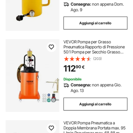
Consegna:
non appena Dom.
Ago. 9
Aggiungi al carrello
VEVOR Pompa per Grasso
Pneumatica Rapporto di Pressione
50:1 Pompa per Secchio Grasso
Pneumatica 20 Litri Pistola per
(203)
Grasso Pompa Grasso Portatile
112
90
€
Ruote Tubo da 4m Ugello a 360°
Raccordo NPT Standard
Disponibile
Consegna:
non appena Gio.
Ago. 13
Aggiungi al carrello
VEVOR Pompa Pneumatica a
Doppia Membrana Portata max. 95
L/min Prevalenza max. 68,88 m,