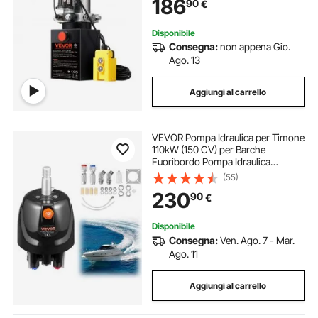
186
90
€
Montacarichi Auto Camion
Rimorchio da Garage
Disponibile
Consegna:
non appena Gio.
Ago. 13
Aggiungi al carrello
VEVOR Pompa Idraulica per Timone
110kW (150 CV) per Barche
Fuoribordo Pompa Idraulica
Timoneria con Pressione di
(55)
Esercizio max. 1000 PSI
230
90
€
Alloggiamento in Lega di Alluminio,
Valvola di Ritegno da Barca
Disponibile
Consegna:
Ven. Ago. 7 - Mar.
Ago. 11
Aggiungi al carrello