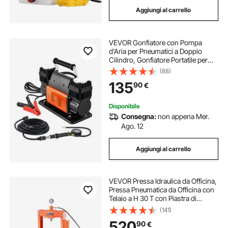
Aggiungi al carrello
VEVOR Gonfiatore con Pompa
d'Aria per Pneumatici a Doppio
Cilindro, Gonfiatore Portatile per
Pneumatici, Pompa dell'Aria
(88)
Fuoristrada da 12 V con Manometro
135
90
€
Digitale e Adattatori per Camion,
Auto, SUV
Disponibile
Consegna:
non appena Mer.
Ago. 12
Aggiungi al carrello
VEVOR Pressa Idraulica da Officina,
Pressa Pneumatica da Officina con
Telaio a H 30 T con Piastra di
Pressatura Supporto Triangolare,
(141)
Pressa Idraulica Stabile Regolabile
520
90
€
per Pavimenti da Garage