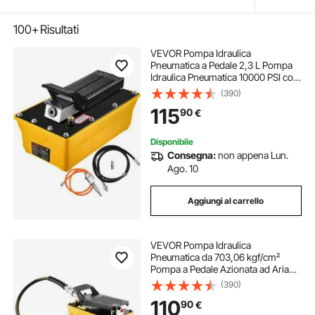
100+
Risultati
VEVOR Pompa Idraulica
Pneumatica a Pedale 2,3 L Pompa
Idraulica Pneumatica 10000 PSI con
Tubo Flessibile d'Olio e Pistola a
(390)
Spruzzo, Kit di Pompa a Pedale
115
90
€
Utilizzato con Cilindri a Semplice
Effetto
Disponibile
Consegna:
non appena Lun.
Ago. 10
Aggiungi al carrello
VEVOR Pompa Idraulica
Pneumatica da 703,06 kgf/cm²
Pompa a Pedale Azionata ad Aria
con Guscio in Alluminio, Serbatoio
(390)
1,6 L Uscita Olio NPT da 16,66 mm
110
90
€
Ingresso NPT da 13,7 mm per