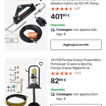
idraulico marino da 150 HP, Pompa
della barra, Cilindro di bloccaggio
(417)
bidirezionale Tubo da 24 piedi, per
401
90
€
barche a stazione singola
Disponibile
Consegna:
non appena Sab.
Ago. 8
Aggiungi al carrello
VEVOR Pompa Grasso Pneumatica
Pompa per Grasso a Secchio,
Pompa Grasso Rapporto di
Pressione 50:1 con Tubo da 4 Metri
(203)
Pistola per Grasso, Kit di Pompa per
82
90
€
Lubrificazione 0,6-0,8 MPa Tappo
Avvolgitubo
Disponibile
Consegna:
non appena Dom.
Ago. 9