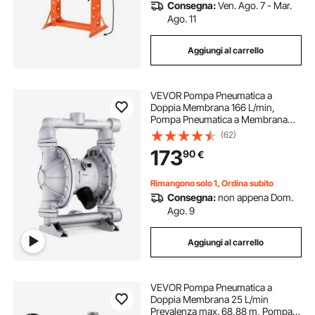
Consegna:
Ven. Ago. 7 - Mar.
Ago. 11
Aggiungi al carrello
VEVOR Pompa Pneumatica a
Doppia Membrana 166 L/min,
Pompa Pneumatica a Membrana
per Trasferimento di Olio 7,9 bar,
(62)
Lega di Alluminio, per Petrolio,
173
90
€
Gasolio, Fluidi a Bassa Viscosità
Rimangono solo 1, Ordina subito
Consegna:
non appena Dom.
Ago. 9
Aggiungi al carrello
VEVOR Pompa Pneumatica a
Doppia Membrana 25 L/min
Prevalenza max. 68,88 m, Pompa