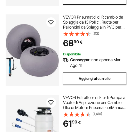
VEVOR Pneumatici di Ricambio da
Spiaggia da 13 Pollici, Ruote per
Palloncini da Spiaggia in PVC per
Carrello per Kayak e da Sabbia,
(113)
Pneumatici di Ricambio per la
68
90
€
Spiaggia, Pneumatici Gonfiabili
Disponibile
Consegna:
non appena Mar.
Ago. 11
Aggiungi al carrello
VEVOR Estrattore di Fluidi Pompa a
Vuoto di Aspirazione per Cambio
Olio di Motore Pneumatico/Manuale
Capienza max. 15L, Estrattore per
(1,410)
Cambio Olio Pompa a Vuoto Kit
61
90
€
Evacuazione a Vuoto dei Fluidi Auto