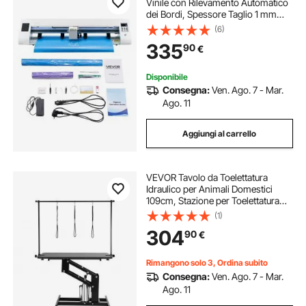
Vinile con Rilevamento Automatico
dei Bordi, Spessore Taglio 1 mm
Larghezza max. 720mm, Taglierina
(6)
per Vinile con 2 Tipi di Lame per
335
90
€
Creazione Fai da te
Disponibile
Consegna:
Ven. Ago. 7 - Mar.
Ago. 11
Aggiungi al carrello
VEVOR Tavolo da Toelettatura
Idraulico per Animali Domestici
109cm, Stazione per Toelettatura
per Cani Taglia Media/Piccola,
(1)
Stazione per Toelettatura Altezza
304
90
€
Regolabile, Tavolo Antiscivolo 182
kg
Rimangono solo 3, Ordina subito
Consegna:
Ven. Ago. 7 - Mar.
Ago. 11