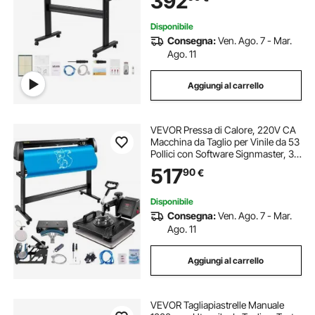
392
Disponibile
Consegna:
Ven. Ago. 7 - Mar.
Ago. 11
Aggiungi al carrello
VEVOR Pressa di Calore, 220V CA
Macchina da Taglio per Vinile da 53
Pollici con Software Signmaster, 38
x 30 cm Pressa a Caldo 5 in 1 con
517
90
€
Controller LED Digitale, Plotter da
Taglio Professionale
Disponibile
Consegna:
Ven. Ago. 7 - Mar.
Ago. 11
Aggiungi al carrello
VEVOR Tagliapiastrelle Manuale