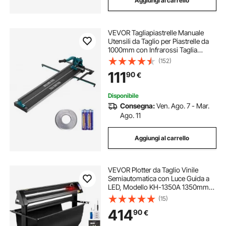
Aggiungi al carrello
VEVOR Tagliapiastrelle Manuale
Utensili da Taglio per Piastrelle da
1000mm con Infrarossi Taglia
Mattonelle a Mano Gres Ceramica
(152)
Porcellanata Spessore di Taglio 4-
111
90
€
15mm Larghezza di Taglio Minima
25mm
Disponibile
Consegna:
Ven. Ago. 7 - Mar.
Ago. 11
Aggiungi al carrello
VEVOR Plotter da Taglio Vinile
Semiautomatica con Luce Guida a
LED, Modello KH-1350A 1350mm
Potenza 95W Taglierina per Plotter
(15)
Vinile per Adesivi per Auto, Segnali
414
90
€
Stradali, Palloncini, Caschi, ecc.