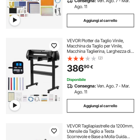
Consegna:
Ven. Ago. 7 - Mar.
Ago. 11
Aggiungi al carrello
VEVOR Plotter da Taglio Vinile,
Macchina da Taglio per Vinile,
Macchina Taglierina, Larghezza di
Alimentazione max. 720 mm,
(2)
Doppie lame, Forza e Velocità
386
90
€
Regolabili, Display LED con Fogli
Adesivi
Disponibile
Consegna:
Ven. Ago. 7 - Mar.
Ago. 11
Aggiungi al carrello
VEVOR Tagliapiastrelle da 1200mm,
Utensile da Taglio a Testa
Scorrevole e Base a Molla Guida