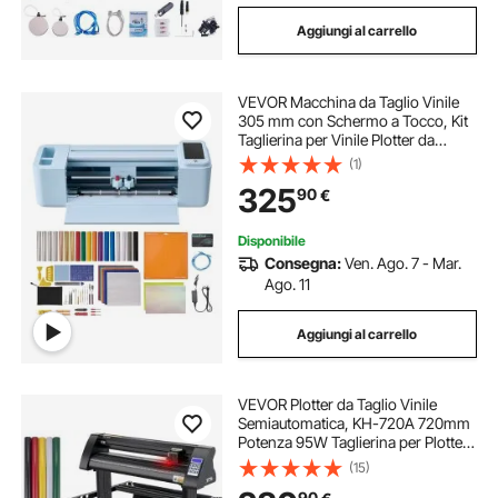
plotter taglio vinilo
plotter da taglio per vinili
Aggiungi al carrello
plotter taglia vinile
taglia vinile adesivo
VEVOR Macchina da Taglio Vinile
305 mm con Schermo a Tocco, Kit
vinile per plotter da taglio
Taglierina per Vinile Plotter da
Taglio Biglietti Personalizzati
(1)
Decorazioni Fai-da-te, Macchina
325
90
€
Termovinile e Cartoncino con
Accessori
Disponibile
Consegna:
Ven. Ago. 7 - Mar.
Ago. 11
Aggiungi al carrello
VEVOR Plotter da Taglio Vinile
Semiautomatica, KH-720A 720mm
Potenza 95W Taglierina per Plotter
Vinile Signmaster con Luce Guida a
(15)
LED per Adesivi per Auto, Segnali
90