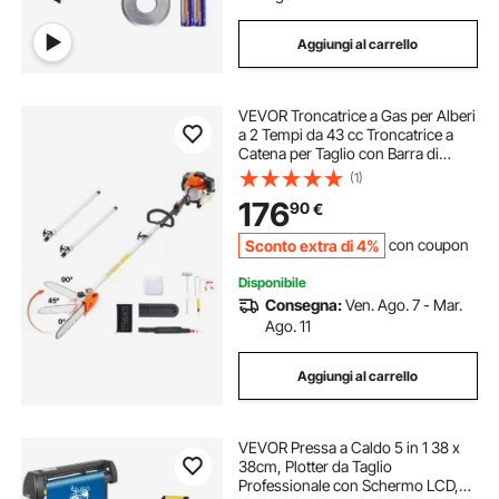
Aggiungi al carrello
VEVOR Troncatrice a Gas per Alberi
a 2 Tempi da 43 cc Troncatrice a
Catena per Taglio con Barra di
Taglio da 25,4 cm Tagliasiepi a
(1)
Batteria con Testa Girevole,
176
90
€
Estensibile da 2,16 m a 3,66 m
Sconto extra di 4%
con coupon
Disponibile
Consegna:
Ven. Ago. 7 - Mar.
Ago. 11
Aggiungi al carrello
VEVOR Pressa a Caldo 5 in 1 38 x
38cm, Plotter da Taglio
Professionale con Schermo LCD,