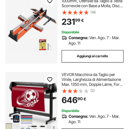
1000mm, Utensile da Taglio a Testa
Scorrevole con Base a Molla, Disco
da Taglio in Carburo di Tungsteno
(14)
Guida Angolare e di Allineamento,
231
99
€
per Lavori Ceramica Fai Da Te
Disponibile
Consegna:
Ven. Ago. 7 - Mar.
Ago. 11
Aggiungi al carrello
VEVOR Macchina da Taglio per
Vinile, Larghezza di Alimentazione
Max. 1350 mm, Doppie Lame, Forza
Velocità Regolabili, Display LED, Set
(2)
Stampante per Plotter da Taglio
646
90
€
Vinile con Accessori e Software
Disponibile
Consegna:
Ven. Ago. 7 - Mar.
Ago. 11