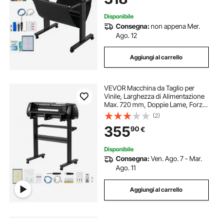
ecc.
Disponibile
Consegna:
non appena Mer.
Ago. 12
Aggiungi al carrello
VEVOR Macchina da Taglio per
Vinile, Larghezza di Alimentazione
Max. 720 mm, Doppie Lame, Forza
e Velocità Regolabili, Display LED,
(2)
Stampante per Plotter da Taglio in
355
90
€
Vinile con Software Signmaster
Disponibile
Consegna:
Ven. Ago. 7 - Mar.
Ago. 11
Aggiungi al carrello