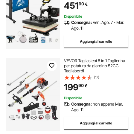
220 V CA Taglierina per Vinile da
451
90
€
86,36 cm Adatto per il
Trasferimento su Maglietta, Tazza,
Piatto
Disponibile
Consegna:
Ven. Ago. 7 - Mar.
Ago. 11
Aggiungi al carrello
VEVOR Tagliasiepi 6 in 1 Taglierina
per potatura da giardino 52CC
Tagliabordi
(17)
199
90
€
Disponibile
Consegna:
non appena Mar.
Ago. 11
Aggiungi al carrello