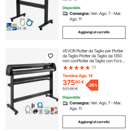
Disponibile
Consegna:
Ven. Ago. 7 - Mar.
Ago. 11
Aggiungi al carrello
VEVOR Plotter da Taglio per Plotter
da Taglio Plotter da Taglio da 1350
mm conPlotter da Taglio con Forza
di Supporto a Terra e Velocità
(3)
Regolabile
Termina Ago. 14
375
90
€
-
28%
521,90
€
Disponibile
Consegna:
Ven. Ago. 7 - Mar.
Ago. 11
Aggiungi al carrello