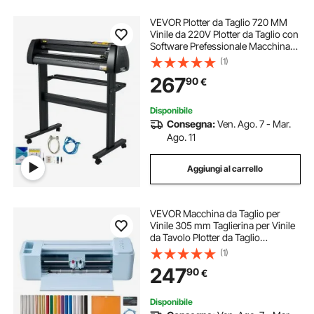
VEVOR Plotter da Taglio 720 MM
Vinile da 220V Plotter da Taglio con
Software Prefessionale Macchina
con Supporto
(1)
267
90
€
Disponibile
Consegna:
Ven. Ago. 7 - Mar.
Ago. 11
Aggiungi al carrello
VEVOR Macchina da Taglio per
Vinile 305 mm Taglierina per Vinile
da Tavolo Plotter da Taglio
Termovinile per Biglietti
(1)
Personalizzati Decorazioni Fai-da-
247
90
€
te Sistema Compatibile Mac
Windows Android iOS
Disponibile