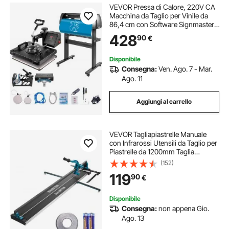
VEVOR Pressa di Calore, 220V CA
Macchina da Taglio per Vinile da
86,4 cm con Software Signmaster,
38 x 30 cm Pressa a Caldo 5 in 1
428
90
€
con Controller LED Digitale, Plotter
da Taglio Professionale
Disponibile
Consegna:
Ven. Ago. 7 - Mar.
Ago. 11
Aggiungi al carrello
VEVOR Tagliapiastrelle Manuale
con Infrarossi Utensili da Taglio per
Piastrelle da 1200mm Taglia
Mattonelle a Mano Gres Ceramica
(152)
Porcellanata Spessore di Taglio 4-
119
90
€
15mm Larghezza di Taglio Minima
25mm
Disponibile
Consegna:
non appena Gio.
Ago. 13