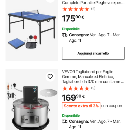
Completo Portatile Pieghevole per
Interni, con Rete, 2 Racchette, 3
(2)
Palline, Borsa per Trasporto,
175
90
€
Maniglia (Non Richiede Montaggio)
Disponibile
Consegna:
Ven. Ago. 7 - Mar.
Ago. 11
Aggiungi al carrello
VEVOR Tagliabordi per Foglie
Gemme, Manuale ed Elettrico,
Tagliabordi da 370 mm con Lame in
Acciaio Inox, Taglio Visivo,
(3)
Macchina da Taglio Idroponica a
169
90
€
Umido e a Secco con Vassoio, per
Piante
Sconto extra di 3%
con coupon
Disponibile
Consegna:
Ven. Ago. 7 - Mar.
Ago. 11