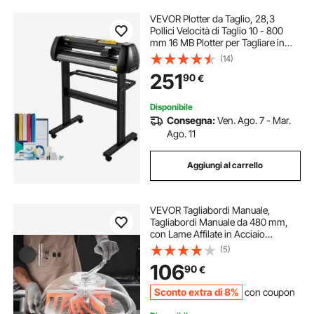
VEVOR Plotter da Taglio, 28,3
Pollici Velocità di Taglio 10 - 800
mm 16 MB Plotter per Tagliare in
Vinile con Software per
(14)
Pubblicizzare Incisioni, Pellicole per
251
90
€
Lettere a Trasferimento Termico,
ecc.
Disponibile
Consegna:
Ven. Ago. 7 - Mar.
Ago. 11
Aggiungi al carrello
VEVOR Tagliabordi Manuale,
Tagliabordi Manuale da 480 mm,
con Lame Affilate in Acciaio
Inossidabile, Macchina da Taglio
(5)
Idroponica a Umido e a Secco,
106
90
€
Taglio a Rotazione per Piante, Foglie
Sconto extra di 8%
con coupon