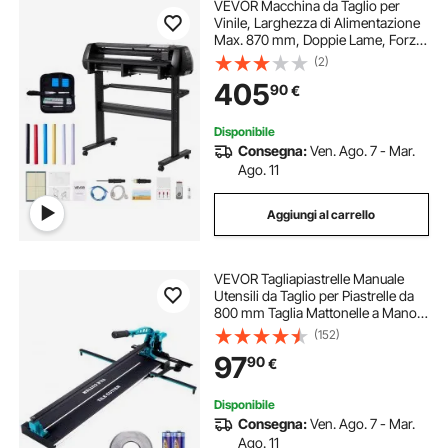
VEVOR Macchina da Taglio per
Vinile, Larghezza di Alimentazione
Max. 870 mm, Doppie Lame, Forza
e Velocità Regolabili, Display LED,
(2)
Set Stampante per Plotter da Taglio
405
90
€
Vinile con Accessori e Software
Disponibile
Consegna:
Ven. Ago. 7 - Mar.
Ago. 11
Aggiungi al carrello
VEVOR Tagliapiastrelle Manuale
Utensili da Taglio per Piastrelle da
800 mm Taglia Mattonelle a Mano
con Infrarossi Gres Ceramica
(152)
Porcellanata Larghezza di Taglio
97
90
€
Minima 25mm Spessore di Taglio
4-15mm
Disponibile
Consegna:
Ven. Ago. 7 - Mar.
Ago. 11