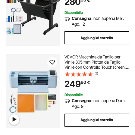
280
€
Stradali, Palloncini, Caschi, ecc.
Disponibile
Consegna:
non appena Mer.
Ago. 12
Aggiungi al carrello
VEVOR Macchina da Taglio per
Vinile 305 mm Plotter da Taglio
Vinile con Controllo Touchscreen,
Kit Termovinile Accessori per
(1)
Biglietti Fai-da-te Sistema
249
90
€
Compatibile Android iOS Mac
Windows, Colore Blu
Disponibile
Consegna:
non appena Dom.
Ago. 9
Aggiungi al carrello