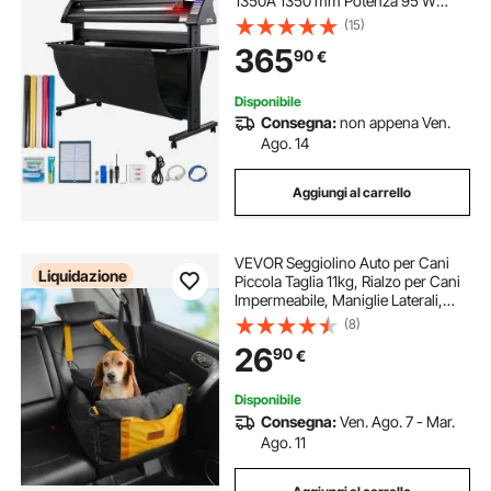
1350A 1350 mm Potenza 95 W
Taglierina per Plotter Vinile
(15)
Signmaster per Adesivi per Auto,
365
90
€
Segnali Stradali, Palloncini, Caschi,
ecc.
Disponibile
Consegna:
non appena Ven.
Ago. 14
Aggiungi al carrello
VEVOR Seggiolino Auto per Cani
Liquidazione
Piccola Taglia 11kg, Rialzo per Cani
Impermeabile, Maniglie Laterali,
Tasca Portaoggetti, Guinzaglio con
(8)
Clip, Imbottitura in Cotone PP,
26
90
€
Cuccia per Animali Domestici
Disponibile
Consegna:
Ven. Ago. 7 - Mar.
Ago. 11