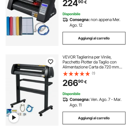
224
90
€
Segnali Stradali, Palloncini, Caschi,
ecc.
Disponibile
Consegna:
non appena Mer.
Ago. 12
Aggiungi al carrello
VEVOR Taglierina per Vinile,
Pacchetto Plotter da Taglio con
Alimentazione Carta da 720 mm
Stampante per Vinile con Forza e
(1)
Velocità Regolabili, con Software
266
90
€
Signmaster, Materiali di Consumo,
3 Lame
Disponibile
Consegna:
Ven. Ago. 7 - Mar.
Ago. 11
Aggiungi al carrello