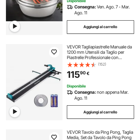
Disponibile
Consegna:
Ven. Ago. 7 - Mar.
Ago. 11
Aggiungi al carrello
VEVOR Tagliapiastrelle Manuale da
1200 mm Utensili da Taglio per
Piastrelle Professionale con
Infrarossi Taglia a Mano Mattonelle
(152)
Gres Ceramica Porcellanata
115
90
€
Spessore di Taglio 4-15 mm a
Doppia Rotaia
Disponibile
Consegna:
non appena Mar.
Ago. 11
Aggiungi al carrello
VEVOR Tavolo da Ping Pong, Taglia
Media, Set da Tavolo da Ping Pong