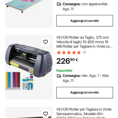
Consegna:
non appena Mar.
Ago. 11
Aggiungi al carrello
VEVOR Plotter da Taglio, 375 mm
Velocità di taglio 10-800 mm/s 16
MB Plotter per Tagliare in Vinile con
Software per Tagliare Vinile Adesivo
(1)
e Decalcomania, Carta per Album,
226
90
€
Cartoncino e Vari Supporti
Disponibile
Consegna:
Ven. Ago. 7 - Mar.
Ago. 11
Aggiungi al carrello
VEVOR Plotter per Tagliare in Vinile
Semiautomatico, Modello KH-