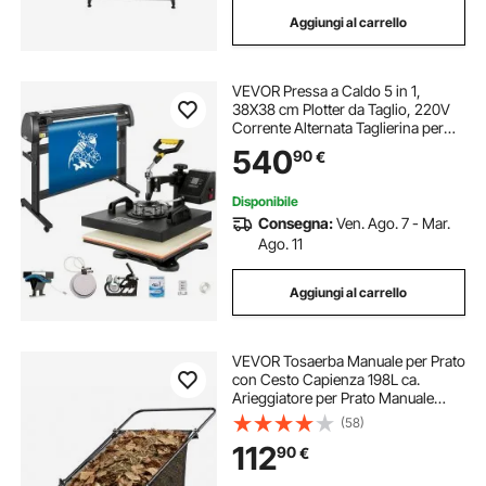
Aggiungi al carrello
VEVOR Pressa a Caldo 5 in 1,
38X38 cm Plotter da Taglio, 220V
Corrente Alternata Taglierina per
Vinile da 135 cm con Software
540
90
€
Signmaster per Il Trasferimento su
Magliette, Tazza, Piatto, Cappuccio
Disponibile
Consegna:
Ven. Ago. 7 - Mar.
Ago. 11
Aggiungi al carrello
VEVOR Tosaerba Manuale per Prato
con Cesto Capienza 198L ca.
Arieggiatore per Prato Manuale
Sacco di Raccolta Larghezza Taglio
(58)
66 cm, Tosaerba Spazzola Rotante
112
90
€
Altezza Regolabile per Prato da
Giardino