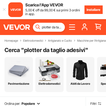
Scarica l'App VEVOR
Installare
5
,00
€
off da
99
,00
€
sui primi 3 ordini
in app.
Homepage
Elettrodomestici
Artigianato e Cucito
Macchine per l'Artigiana
Cerca "
plotter da taglio adesivi
"
Pavimentazione
Elettrodomestici
Abiti da Lavoro
Spo
Ordina per:
Popolare
Filtri