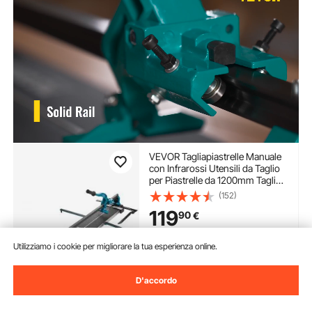
VEVOR Tagliapiastrelle Manuale
con Infrarossi Utensili da Taglio
per Piastrelle da 1200mm Taglia
Mattonelle a Mano Gres
(152)
Ceramica Porcellanata Spessore
119
90
€
di Taglio 4-15mm Larghezza di
Taglio Minima 25mm
Disponibile
Utilizziamo i cookie per migliorare la tua esperienza online.
Consegna:
non appena Gio.
Ago. 13
D'accordo
Aggiungi al carrello