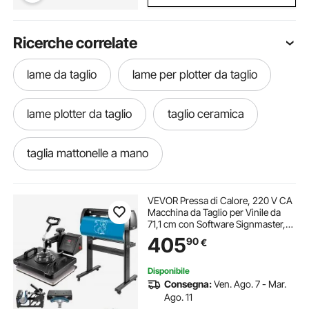
Ricerche correlate
lame da taglio
lame per plotter da taglio
lame plotter da taglio
taglio ceramica
taglia mattonelle a mano
plotter da taglio 28
taglia patatine acciaio
VEVOR Pressa di Calore, 220 V CA
Macchina da Taglio per Vinile da
71,1 cm con Software Signmaster,
taglia pomodori acciaio
29 x 38 cm Pressa a Caldo 5 in 1
405
90
€
con Controller LED Digitale, Plotter
da Taglio Professionale
taglia pomodoro acciaio
vinile da taglio
Disponibile
Consegna:
Ven. Ago. 7 - Mar.
Ago. 11