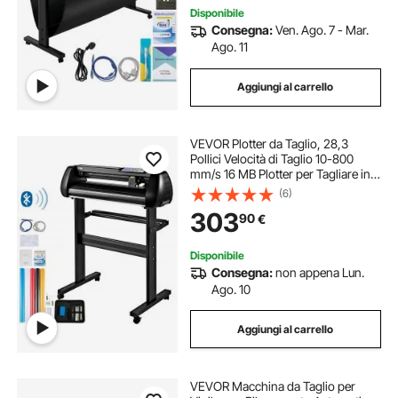
Disponibile
Consegna:
Ven. Ago. 7 - Mar.
Ago. 11
Aggiungi al carrello
VEVOR Plotter da Taglio, 28,3
Pollici Velocità di Taglio 10-800
mm/s 16 MB Plotter per Tagliare in
Vinile con Software per
(6)
Pubblicizzare Incisioni, Pellicole per
303
90
€
Lettere a Trasferimento Termico,
ecc.
Disponibile
Consegna:
non appena Lun.
Ago. 10
Aggiungi al carrello
VEVOR Macchina da Taglio per