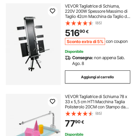
VEVOR Tagliatrice di Schiuma,
220V 200W Spessore Massimo di
Taglio 42cm Macchina da Taglio di
Schiuma per Tagliare Materiali in
(65)
Polistirene Come Polistirolo e
516
90
€
Styrodur, L'Isolamento di Tetti
Inclinati
Sconto extra di 5%
con coupon
Disponibile
Consegna:
non appena Sab.
Ago. 8
Aggiungi al carrello
VEVOR Tagliatrice di Schiuma 78 x
33 x 5,5 cm HT1 Macchina Taglia
Polisterolo 20CM con Stampo da
Taglio Circolare in Fuoco MDF e
(65)
Lega per Tagliare Schiuma, Spugna,
77
90
€
Cotone Perlato, Nastro, Cartone
Disponibile