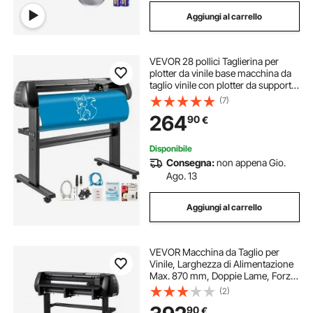
Aggiungi al carrello
VEVOR 28 pollici Taglierina per
plotter da vinile base macchina da
taglio vinile con plotter da supporto
Creazione di segni di velocità di
(7)
forza regolabile
264
90
€
Disponibile
Consegna:
non appena Gio.
Ago. 13
Aggiungi al carrello
VEVOR Macchina da Taglio per
Vinile, Larghezza di Alimentazione
Max. 870 mm, Doppie Lame, Forza
e Velocità Regolabili, Display LED,
(2)
Stampante per Plotter da Taglio in
90
€
Vinile con Software Signmaster