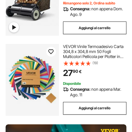
Rimangono solo 2, Ordina subito
Consegna:
non appena Dom.
Ago. 9
Aggiungi al carrello
VEVOR Vinile Termoadesivo Carta
304,8 x 304,8 mm 50 Fogli
Multicolori Pellicola per Plotter in
Vinile a Trasferimento Termico per
(19)
Macchine da Taglio, Pellicola
27
90
€
Termoadesiva per Magliette,
Cappelli
Disponibile
Consegna:
non appena Mar.
Ago. 11
Aggiungi al carrello