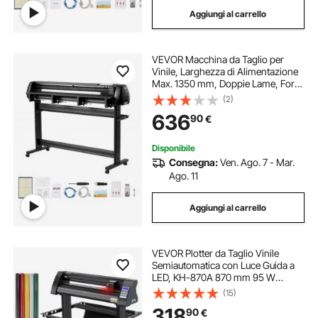
Aggiungi al carrello
VEVOR Macchina da Taglio per
Vinile, Larghezza di Alimentazione
Max. 1350 mm, Doppie Lame, Forza
e Velocità Regolabili, Display LED,
(2)
Stampante per Plotter da Taglio in
636
90
€
Vinile con Software Signmaster
Disponibile
Consegna:
Ven. Ago. 7 - Mar.
Ago. 11
Aggiungi al carrello
VEVOR Plotter da Taglio Vinile
Semiautomatica con Luce Guida a
LED, KH-870A 870 mm 95 W
Taglierina per Plotter Vinile
(15)
Signmaster per Adesivi per Auto,
318
90
€
Segnali Stradali, Palloncini, Caschi,