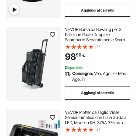
Aggiungi al carrello
VEVOR Borsa da Bowling per 3
Palle con Ruote Doppie e
Scomparto Separato per le Scarpe,
Fino alla Taglia USA 16, Tasca per
(2)
Accessori, Maniglia Retrattile
98
90
€
Estensibile Fino a 105 cm Nero Blu
Disponibile
Consegna:
Ven. Ago. 7 - Mar.
Ago. 11
Aggiungi al carrello
VEVOR Plotter da Taglio Vinile
Semiautomatico con Luce Guida a
LED, Modello KH-375A 375 mm
Taglierina per Plotter Vinile
(2)
Signmaster per Adesivi per Auto,