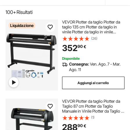
100+
Risultati
VEVOR Plotter da taglio Plotter da
Liquidazione
taglio 135 cm Plotter da taglio in
vinile Plotter da taglio in vinile
Macchina con plotter Signmaster
(26)
Software Plotter
352
90
€
Disponibile
Consegna:
Ven. Ago. 7 - Mar.
Ago. 11
Aggiungi al carrello
VEVOR Plotter da taglio Plotter da
Taglio 87 cm Plotter da Taglio
Manuale in Vinile Plotter da Taglio in
Vinile Macchina con Plotter
(1)
Signmaster Software Plotter
288
90
€