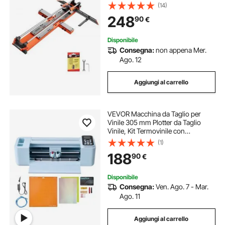
Angolare Disco da Taglio Guida
(14)
Allineamento, per Lavori a Mano Fai
248
90
€
Da Te Piastrelle Mattonelle in
Ceramica
Disponibile
Consegna:
non appena Mer.
Ago. 12
Aggiungi al carrello
VEVOR Macchina da Taglio per
Vinile 305 mm Plotter da Taglio
Vinile, Kit Termovinile con
Accessori Oltre 5000 Risorse di
(1)
Progettazioni Integrate Sistema
188
90
€
Compatibile Android iOS Mac
Windows
Disponibile
Consegna:
Ven. Ago. 7 - Mar.
Ago. 11
Aggiungi al carrello