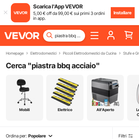
Scarica l'App VEVOR
Installare
5
,00
€
off da
99
,00
€
sui primi 3 ordini
in app.
Homepage
Elettrodomestici
Piccoli Elettrodomestici da Cucina
Stufe e Gri
Cerca "
piastra bbq acciaio
"
Mobili
Elettrico
All'Aperto
L
C
Ordina per:
Popolare
Filtri