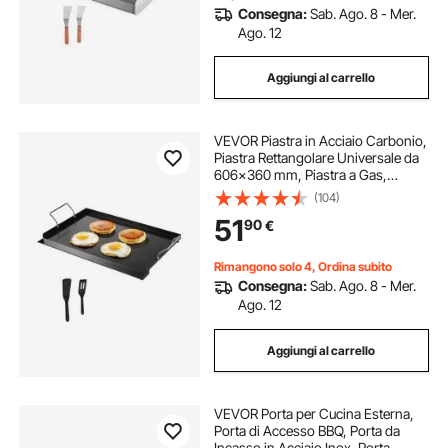
Consegna:
Sab. Ago. 8 - Mer.
Ago. 12
Aggiungi al carrello
VEVOR Piastra in Acciaio Carbonio,
Piastra Rettangolare Universale da
606x360 mm, Piastra a Gas,
Pentole da Fornello Portatili per
(104)
Famiglie con Manico, per
51
90
€
Campeggio Festa Eventi da Esterno
Rimangono solo 4, Ordina subito
Consegna:
Sab. Ago. 8 - Mer.
Ago. 12
Aggiungi al carrello
VEVOR Porta per Cucina Esterna,
Porta di Accesso BBQ, Porta da
Incasso in Acciaio Inox, Porta