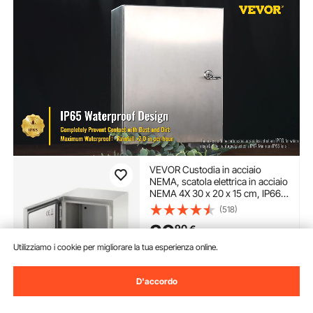
VEVOR Custodia in acciaio
NEMA, scatola elettrica in acciaio
NEMA 4X 30 x 20 x 15 cm, IP66
impermeabile e antipolvere,
(518)
scatola di giunzione elettrica per
39
90
€
esterni/interni, con piastra di
montaggio
Utilizziamo i cookie per migliorare la tua esperienza online.
Disponibile
Consegna:
non appena Ven.
D'accordo
Ago. 14