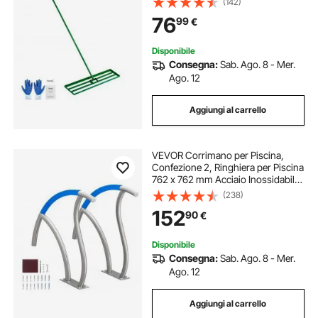
(142)
Campi da Golf Sabbia Terreno
76
99
€
Compost Piastra in Lega di
Alluminio
Disponibile
Consegna:
Sab. Ago. 8 - Mer.
Ago. 12
Aggiungi al carrello
VEVOR Corrimano per Piscina,
Confezione 2, Ringhiera per Piscina
762 x 762 mm Acciaio Inossidabile
con Piastra di Base per Piscine
(238)
Interne Esterne, Ringhiera di
152
90
€
Sicurezza per Piscina, Bianco
Argento
Disponibile
Consegna:
Sab. Ago. 8 - Mer.
Ago. 12
Aggiungi al carrello