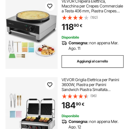
VEVOR Crepiera Elettrica,
Macchina per Crepes Commerciale
a Testa 406 mm, Piastra Crepes
Piastra Piana 3000 W, Macchina in
(192)
Acciaio Inox Antiaderente, Fornello
118
90
€
Circolare, Controllo per
Temperatura
Disponibile
Consegna:
non appena Mar.
Ago. 11
Aggiungi al carrello
VEVOR Griglia Elettrica per Panini
3600W, Piastra per Panini
Sandwich Piastra Smaltata
Scanalata 48,5x23 cm, Piastra
(96)
Doppia in Acciaio Inox, Controllo
184
90
€
della Temperatura, per Hamburger,
Bistecche
Disponibile
Consegna:
non appena Mer.
Ago. 12