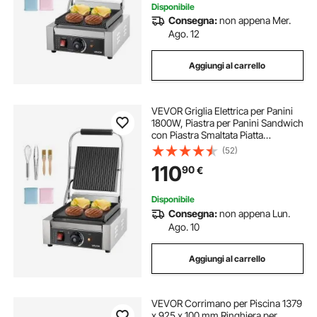
Disponibile
Consegna:
non appena Mer.
Ago. 12
Aggiungi al carrello
VEVOR Griglia Elettrica per Panini
1800W, Piastra per Panini Sandwich
con Piastra Smaltata Piatta
22x23cm, Piastra in Acciaio Inox,
(52)
Maniglia, Controllo della
110
90
€
Temperatura, per Hamburger,
Bistecche
Disponibile
Consegna:
non appena Lun.
Ago. 10
Aggiungi al carrello
VEVOR Corrimano per Piscina 1379
x 925 x 100 mm Ringhiera per