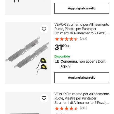
Aggiungi al carrello
VEVOR Strumento per Allineamento
Ruote, Piastre per Punta per
Strumenti di Allineamento 2 Pezzi,
Piastra per Strumenti per
(245)
Misurazione dell'Angolo della Punta
31
90
€
in Acciaio Inox, 2 Nastri di
Misurazione
Disponibile
Consegna:
non appena Dom.
Ago. 9
Aggiungi al carrello
VEVOR Strumento per Allineamento
Ruote, Piastre per Punta per
Strumenti di Allineamento 2 Pezzi,
Piastra per Strumenti per
(245)
Misurazione dell'Angolo della Punta