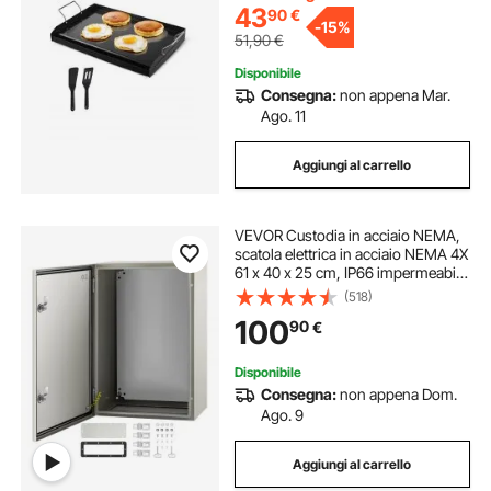
43
90
€
-
15%
51,90
€
Disponibile
Consegna:
non appena Mar.
Ago. 11
Aggiungi al carrello
VEVOR Custodia in acciaio NEMA,
scatola elettrica in acciaio NEMA 4X
61 x 40 x 25 cm, IP66 impermeabile
e antipolvere, scatola di giunzione
(518)
elettrica per esterni/interni, con
100
90
€
piastra di montaggio
Disponibile
Consegna:
non appena Dom.
Ago. 9
Aggiungi al carrello