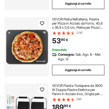
Aggiungi al carrello
VEVOR Pietra Refrattaria, Piastra
per Pizza in Acciaio da Forno, 40,6
x 36,8 x 0,6 cm, Pietra per Pizza in
Acciaio al Carbonio, Teglia per
(218)
Pizza Resistente per Barbecue
53
90
€
all'Aperto, Forno per Interni
Disponibile
Consegna:
Sab. Ago. 8 - Mer.
Ago. 12
Aggiungi al carrello
VEVOR Piastra Tostapane da 3600
W Doppia Piastra Elettrica per
Panini in Acciaio Inox, Griglia per
Panini da 48 x 23 cm con Controllo
(96)
della Temperatura, per Hamburger,
189
90
€
Bistecche e Pancetta