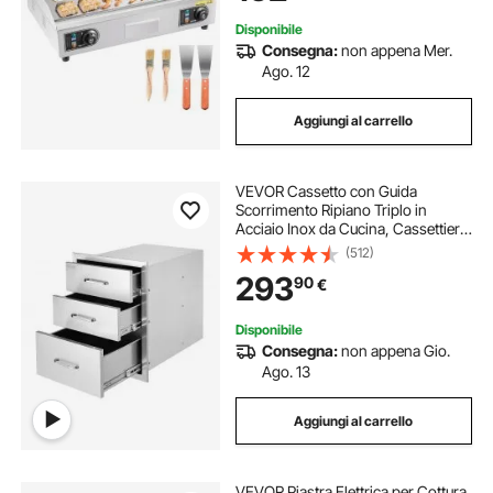
Spina
Disponibile
Consegna:
non appena Mer.
Ago. 12
Aggiungi al carrello
VEVOR Cassetto con Guida
Scorrimento Ripiano Triplo in
Acciaio Inox da Cucina, Cassettiera
per Isola di Cucina BBQ Cucina
(512)
Esterna Cassetto Triplo con Guide
293
90
€
Scorrimento in Acciaio Inox Altezza
59cm
Disponibile
Consegna:
non appena Gio.
Ago. 13
Aggiungi al carrello
VEVOR Piastra Elettrica per Cottura