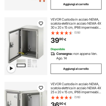
Aggiungi al carrello
piastra per piadine in acciaio
VEVOR Custodia in acciaio NEMA,
piastra refrattaria in acciaio
scatola elettrica in acciaio NEMA 4X
30 x 20 x 15 cm, IP66 impermeabile
e antipolvere, scatola di giunzione
(518)
piastra in acciaio per cucinare
elettrica per esterni/interni, con
39
90
€
piastra di montaggio
piastra pizza acciaio
Disponibile
Consegna:
non appena Ven.
Ago. 14
piastra acciaio alimentare
Aggiungi al carrello
piastra acciaio per cucinare
VEVOR Custodia in acciaio NEMA,
piastre in acciaio per cucinare
scatola elettrica in acciaio NEMA 4X
25 x 20 x 15 cm, IP66 impermeabile
e antipolvere, scatola di giunzione
(518)
elettrica per esterni/interni, con
piastra di acciaio
36
90
€
piastra di montaggio