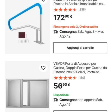
Piscina in Acciaio Inossidabile con
Piastra di Base per Piscine Interne
(238)
Esterne, Ringhiera di Sicurezza per
172
90
€
Piscina con Copertura Maniglia
Rimangono solo 3, Ordina subito
Consegna:
Sab. Ago. 8 - Mer.
Ago. 12
Aggiungi al carrello
VEVOR Porta di Accesso per
Cucina, Doppia Porta per Cucina da
Esterno 28x19 Pollici, Porta ad
Incasso in Acciaio Inox, Montaggio
(180)
ad Incasso, per Isola BBQ, Stazione
56
90
€
per Grigliate, Cucina Esterna
Disponibile
Consegna:
non appena Sab.
Ago. 15