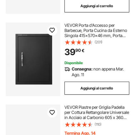
Aggiungi al carrello
VEVOR Porta d'Accesso per
Barbecue, Porta Cucina da Esterno
Singola 415x570x46 mm, Porta
Piastra Fredda Reversibile da
(201)
Incasso, con Maniglia, per Isola
39
90
€
Barbecue, Armadio da Esterno,
Giardino, Nero
Disponibile
Consegna:
non appena Mar.
Ago. 11
Aggiungi al carrello
VEVOR Piastre per Griglia Padella
per Cottura Rettangolare Universale
in Acciaio al Carbonio 605 x 360
mm 2 Pezzi, Piastra per Cucina per
(110)
Barbecue Pentolame Portatile per
Feste Campeggio Cottura
Termina Ago. 14