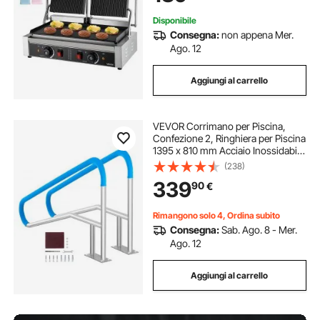
Disponibile
Consegna:
non appena Mer.
Ago. 12
Aggiungi al carrello
VEVOR Corrimano per Piscina,
Confezione 2, Ringhiera per Piscina
1395 x 810 mm Acciaio Inossidabile
con Piastra di Base per Piscine
(238)
Interne Esterne, Ringhiera per
339
90
€
Piscina per Terrazze, con Copertura
Rimangono solo 4, Ordina subito
Consegna:
Sab. Ago. 8 - Mer.
Ago. 12
Aggiungi al carrello