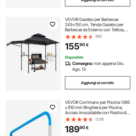
VEVOR Gazebo per Barbecue
243x150 cm, Tenda Gazebo per
Barbecue da Esterno con Tettoia,
Tetto a 2 Livelli, Copertura per BBQ
(66)
da Giardino in Acciaio Verniciato a
155
90
€
Polvere, per Grigliate, Feste, Picnic
Disponibile
Consegna:
non appena Gio.
Ago. 13
Aggiungi al carrello
VEVOR Corrimano per Piscina 1395
x 810 mm Ringhiera per Piscina,
Acciaio Inossidabile con Piastra di
Base per Piscine Interne Esterne,
(238)
Ringhiera di Sicurezza per Piscina
189
90
€
per Ponti, Copertura Maniglia