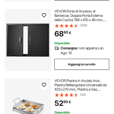
VEVOR Porta di Accesso al
Barbecue, Doppia Porta Esterna
della Cucina 788 x 610 x 46 mm,
Porta a Piastra Fredda da Incasso,
(299)
con Maniglie, per Isola Barbecue,
68
90
€
Armadio da Esterno, Giardino,
Nero
Disponibile
Consegna:
non appena Lun.
Ago. 10
Aggiungi al carrello
VEVOR Piastra in Acciaio Inox,
Piastra Rettangolare Universale da
425x270 mm, Piastra a Gas,
Pentole da Fornello Portatili per
(110)
Famiglie con Manico, per
52
90
€
Campeggio, Festa, Eventi da
Esterno
Disponibile