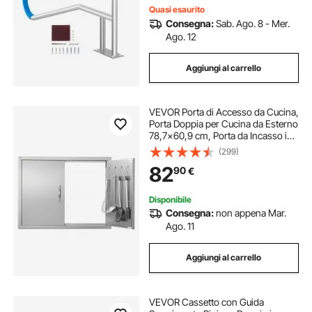
Quasi esaurito
Consegna:
Sab. Ago. 8 - Mer.
Ago. 12
Aggiungi al carrello
VEVOR Porta di Accesso da Cucina,
Porta Doppia per Cucina da Esterno
78,7x60,9 cm, Porta da Incasso in
Acciaio Inox con Maniglie e Ganci,
(299)
per Isola BBQ, Stazione per Grigliate
82
90
€
Disponibile
Consegna:
non appena Mar.
Ago. 11
Aggiungi al carrello
VEVOR Cassetto con Guida