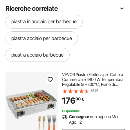
Ricerche correlate
piastra in acciaio per barbecue
piastra acciaio per barbecue
piastra acciaio barbecue
cottura carne su piastra in acciaio
VEVOR Piastra Elettrica per Cottura
Commerciale 4400 W Temperatura
Regolabile 50-300°C, Piano di
cucinare con piastra di acciaio
Lavoro 725 x 400 mm in Acciaio
(546)
Inox, Kit Accessori per Bistecche
176
90
€
BBQ Feste Campeggio, Senza
Spina
barbecue con piastra in acciaio
Disponibile
Consegna:
non appena Mer.
piastra in acciaio per pizza
Ago. 12