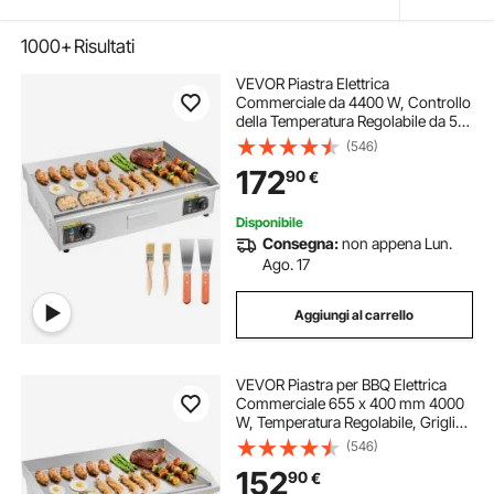
1000+
Risultati
VEVOR Piastra Elettrica
Commerciale da 4400 W, Controllo
della Temperatura Regolabile da 50
a 300 °C, Griglia da Banco in
(546)
Piastra in Metallo con 2 Spatole e 2
172
90
€
Spazzole, per Bistecche, Senza
Spina
Disponibile
Consegna:
non appena Lun.
Ago. 17
Aggiungi al carrello
VEVOR Piastra per BBQ Elettrica
Commerciale 655 x 400 mm 4000
W, Temperatura Regolabile, Griglia
Piatta da Banco per Cottura BBQ
(546)
Carne, Griglia da Banco con
152
90
€
Accessori per Bistecche, Senza