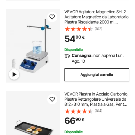
VEVOR Agitatore Magnetico SH-2
Agitatore Magnetico da Laboratorio
Piastra Riscaldante 2000 ml
Capacità di Miscelazione con
(102)
Piastra Riscaldante Miscelatore
54
90
€
Riscaldante Display Digitale
Disponibile
Consegna:
non appena Lun.
Ago. 10
Aggiungi al carrello
VEVOR Piastra in Acciaio Carbonio,
Piastra Rettangolare Universale da
812x310 mm, Piastra a Gas, Pentole
da Fornello Portatili per Famiglie
(104)
con Manico, per Campeggio Festa
66
90
€
Eventi da Esterno
Disponibile