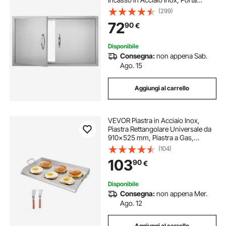
Verticale a Parete con Maniglie per
(299)
Isola Barbecue, Stazione di
72
90
€
Grigliata, Mobile Esterno 915x533
mm
Disponibile
Consegna:
non appena Sab.
Ago. 15
Aggiungi al carrello
VEVOR Piastra in Acciaio Inox,
Piastra Rettangolare Universale da
910x525 mm, Piastra a Gas,
Pentole Spaziose da Fornello
(104)
Portatili per Famiglie con Manico,
103
90
€
per Campeggio Eventi da Esterno
Disponibile
Consegna:
non appena Mer.
Ago. 12
Aggiungi al carrello