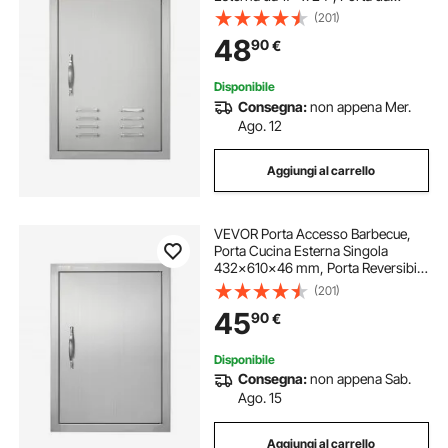
Incasso in Acciaio Inox, con Prese
(201)
d'Aria e Gancio, per Isola BBQ,
48
90
€
Stazione per Grigliate, Mobile da
Esterno
Disponibile
Consegna:
non appena Mer.
Ago. 12
Aggiungi al carrello
VEVOR Porta Accesso Barbecue,
Porta Cucina Esterna Singola
432x610x46 mm, Porta Reversibile
da Incasso in Acciaio Inox, con
(201)
Maniglia, per Isola Barbecue,
45
90
€
Armadio Esterno, Giardino
Disponibile
Consegna:
non appena Sab.
Ago. 15
Aggiungi al carrello