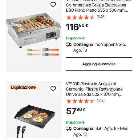
Commerciale Griglia Elettrica per
BBQ Piano Piatto 535 x 300 mm
3200 W, Temperatura Regolabile tra
(546)
50-300 °C, Griglia da Banco in
116
90
€
Acciaio Inox per Bistecche
Disponibile
Consegna:
non appena Gio.
Ago. 13
Aggiungi al carrello
VEVOR Piastra in Acciaio al
Liquidazione
Carbonio, Piastra Rettangolare
Universale da 502 x 370 mm,
Piastra a Gas per Teppanyaki,
(104)
Pentole Portatili con Manico, per
57
90
€
Campeggio Festa Eventi da
Esterno, Nero
Disponibile
Consegna:
Sab. Ago. 8 - Mer.
Ago. 12