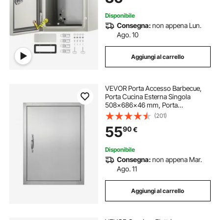
Disponibile
Consegna:
non appena Lun.
Ago. 10
Aggiungi al carrello
VEVOR Porta Accesso Barbecue,
Porta Cucina Esterna Singola
508x686x46 mm, Porta
Reversibile da Incasso in Acciaio
(201)
Inox, con Maniglia, per Isola
55
90
€
Barbecue, Armadio Esterno,
Giardino
Disponibile
Consegna:
non appena Mar.
Ago. 11
Aggiungi al carrello