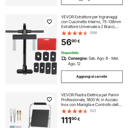
VEVOR Estrattore per Ingranaggi
con Cuscinetto Interno, 75-138mm
Estrattore Universale a 2 Bracci,
Estrattore per Cilindri in Acciaio 45,
(109)
7 Piastre di Trazione, Estrattore
56
90
€
Manuale del Rivestimento
Disponibile
Consegna:
Sab. Ago. 8 - Mer.
Ago. 12
Aggiungi al carrello
VEVOR Piastra Elettrica per Panini
Professionale, 1800 W, in Acciaio
Inox con Maniglia e Controllo della
Temperatura, Piastra Smaltata
(52)
Scanalata Piatta da 22 x 23 cm, per
111
90
€
Bistecche, Pancetta