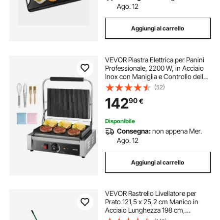
Ago. 12
Aggiungi al carrello
VEVOR Piastra Elettrica per Panini
Professionale, 2200 W, in Acciaio
Inox con Maniglia e Controllo della
Temperatura, Piastra Smaltata
(52)
Scanalata Completa da 34 x 23 cm,
142
90
€
per Bistecche, Pancetta
Disponibile
Consegna:
non appena Mer.
Ago. 12
Aggiungi al carrello
VEVOR Rastrello Livellatore per
Prato 121,5 x 25,2 cm Manico in
Acciaio Lunghezza 198 cm,
Rastrello Livellatore per Giardino