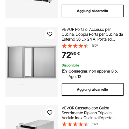
Aggiungi al carrello
VEVOR Porta di Accesso per
Cucina, Doppia Porta per Cucina da
Esterno 36 L x 24 A, Porta ad
Incasso in Acciaio Inox ad Incasso,
(180)
per Isola BBQ, Stazione per
72
90
€
Grigliate, Armadietto da Esterno
Disponibile
Consegna:
non appena Gio.
Ago. 13
Aggiungi al carrello
VEVOR Cassetto con Guida
Scorrimento Ripiano Triplo in
Acciaio Inox Cucina all'Aperto,
Cassettiera per Isola di BBQ Cucina
(512)
Esterna Cassetto Triplo con Guide