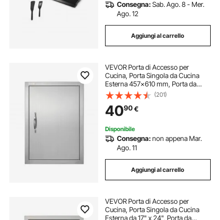
Consegna:
Sab. Ago. 8 - Mer.
Ago. 12
Aggiungi al carrello
VEVOR Porta di Accesso per
Cucina, Porta Singola da Cucina
Esterna 457x610 mm, Porta da
Incasso in Acciaio Inox per Isola
(201)
BBQ, Stazione per Grigliate, Mobile
40
90
€
da Esterno
Disponibile
Consegna:
non appena Mar.
Ago. 11
Aggiungi al carrello
VEVOR Porta di Accesso per
Cucina, Porta Singola da Cucina
Esterna da 17" x 24", Porta da