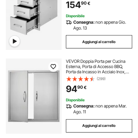
154
90
€
Scorrimento in Acciaio Inox Altezza
51,6cm
Disponibile
Consegna:
non appena Gio.
Ago. 13
Aggiungi al carrello
VEVOR Doppia Porta per Cucina
Esterna, Porta di Accesso BBQ,
Porta da Incasso in Acciaio Inox,
Porta Verticale a Parete con
(299)
Maniglie, per Isola BBQ Stazione
94
90
€
per Grigliate, Mobile Esterno
790x790 mm
Disponibile
Consegna:
non appena Mar.
Ago. 11
Aggiungi al carrello