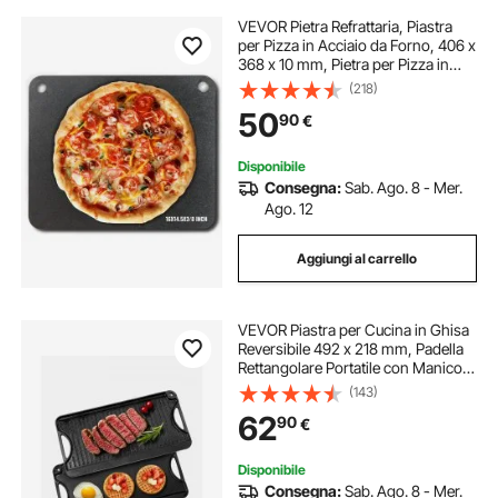
VEVOR Pietra Refrattaria, Piastra
per Pizza in Acciaio da Forno, 406 x
368 x 10 mm, Pietra per Pizza in
Acciaio al Carbonio, Teglia per
(218)
Pizza Resistente per Griglia
50
90
€
Barbecue all'Aperto, Forno Interno
Disponibile
Consegna:
Sab. Ago. 8 - Mer.
Ago. 12
Aggiungi al carrello
VEVOR Piastra per Cucina in Ghisa
Reversibile 492 x 218 mm, Padella
Rettangolare Portatile con Manico,
Pentolame per Piano Cottura Peso
(143)
ca. 6 kg Piastra per Cottura
62
90
€
Barbecue Materiale in Ghisa
Disponibile
Consegna:
Sab. Ago. 8 - Mer.