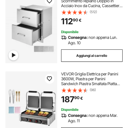
Scorrimento Ripiano Doppio in
Acciaio Inox da Cucina, Cassettiera
per Isola di Cucina BBQ Cucina
(512)
Esterna Cassetto Doppio con Guide
112
90
€
Scorrimento in Acciaio Inox Altezza
52,4cm
Disponibile
Consegna:
non appena Lun.
Ago. 10
Aggiungi al carrello
VEVOR Griglia Elettrica per Panini
3600W, Piastra per Panini
Sandwich Piastra Smaltata Piatta
48x23cm, Piastra Doppia in Acciaio
(96)
Inox, Maniglia, Controllo della
187
90
€
Temperatura, per Hamburger,
Bistecche
Disponibile
Consegna:
non appena Mar.
Ago. 11