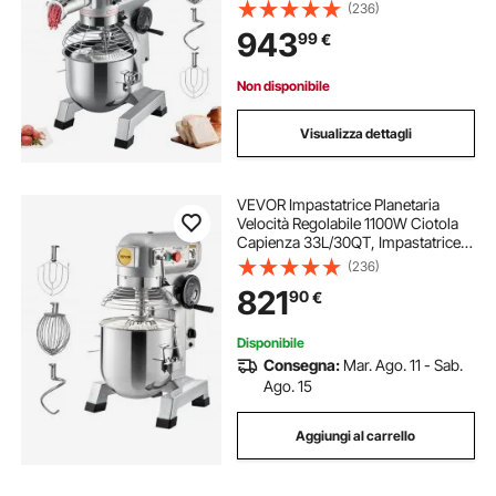
Cucina per Farina Uova Crema
(236)
Carne Ciotola 20L Velocità
943
99
€
Regolabile, Impastatrice Planetaria
Non disponibile
Visualizza dettagli
VEVOR Impastatrice Planetaria
Velocità Regolabile 1100W Ciotola
Capienza 33L/30QT, Impastatrice
Elettrica da Cucina Commerciale
(236)
Velocità 3 Modi 108/199/382
821
90
€
giri/min, Impastatrice 3 Ganci di
Ricambio
Disponibile
Consegna:
Mar. Ago. 11 - Sab.
Ago. 15
Aggiungi al carrello