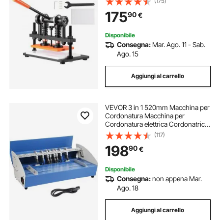
(175)
Goffratura Manuale per Pelle Carta
175
90
€
Espanso Plastica Gomma Vari
Materiali
Disponibile
Consegna:
Mar. Ago. 11 - Sab.
Ago. 15
Aggiungi al carrello
VEVOR 3 in 1 520mm Macchina per
Cordonatura Macchina per
Cordonatura elettrica Cordonatrice
Perforatrice Elettrica Carta Metallo
(117)
Multifunzione
198
90
€
Disponibile
Consegna:
non appena Mar.
Ago. 18
Aggiungi al carrello