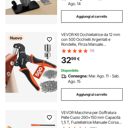
Ago. 14
Aggiungi al carrello
VEVOR Kit Occhiellatrice da 12 mm
Nuovo
con 500 Occhielli Argentati e
Rondelle, Pinza Manuale
Perforatrice e Blocco, per Fai Da Te
(11)
Stoffe Tessuti Pelle Teloni Scarpe
32
99
€
Borse Artigianato e Prodotti Tessili
Disponibile
Consegna:
Mar. Ago. 11 - Sab.
Ago. 15
Aggiungi al carrello
VEVOR Macchina per Goffratura
Pelle Cuoio 260x150 mm Capacità
1,5 T, Fustellatrice Manuale Corsa
Regolabile 12 mm Perforatrice