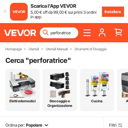
Scarica l'App VEVOR
Installare
5
,00
€
off da
99
,00
€
sui primi 3 ordini
in app.
Homepage
Utensili
Utensili Manuali
Strumenti di Fissaggio
Cerca "
perforatrice
"
Elettrodomestici
Stoccaggio e
Cucina
A
Organizzazione
Ordina per:
Popolare
Filtri