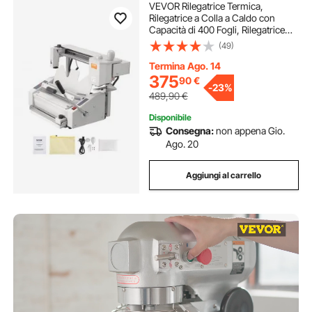
VEVOR Rilegatrice Termica,
Rilegatrice a Colla a Caldo con
Capacità di 400 Fogli, Rilegatrice
Termica per Libri Spessore
(49)
Rilegatura 50mm A3 (Lato
Corto)/A4/A5 Documenti Rilegatrice
Termina Ago. 14
Termica con Fresa
375
90
€
-
23%
489,90
€
Disponibile
Consegna:
non appena Gio.
Ago. 20
Aggiungi al carrello