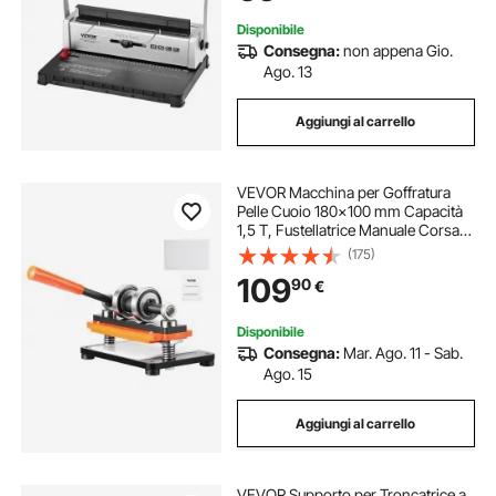
Disponibile
Consegna:
non appena Gio.
Ago. 13
Aggiungi al carrello
VEVOR Macchina per Goffratura
Pelle Cuoio 180x100 mm Capacità
1,5 T, Fustellatrice Manuale Corsa
Regolabile 12 mm Perforatrice
(175)
Goffratura Manuale per Pelle Carta
109
90
€
Espanso Plastica Gomma Vari
Materiali
Disponibile
Consegna:
Mar. Ago. 11 - Sab.
Ago. 15
Aggiungi al carrello
VEVOR Supporto per Troncatrice a