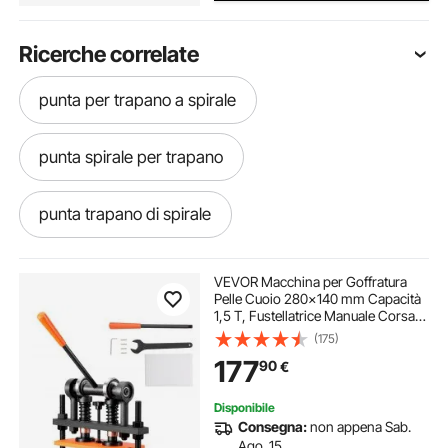
Ricerche correlate
punta per trapano a spirale
punta spirale per trapano
punta trapano di spirale
trapani multifunzione
VEVOR Macchina per Goffratura
Pelle Cuoio 280x140 mm Capacità
1,5 T, Fustellatrice Manuale Corsa
Regolabile 12 mm Perforatrice
(175)
Goffratura Manuale per Pelle Carta
177
90
€
Espanso Plastica Gomma Vari
Materiali
Disponibile
Consegna:
non appena Sab.
Ago. 15