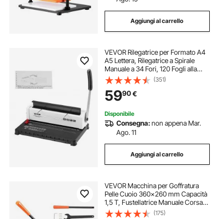
Aggiungi al carrello
VEVOR Rilegatrice per Formato A4
A5 Lettera, Rilegatrice a Spirale
Manuale a 34 Fori, 120 Fogli alla
Volta, Perforatrice ad Anelli con 100
(351)
Dorsi per Rilegatura a Bobina da 8
59
90
€
mm, per Ufficio, Fabbrica
Disponibile
Consegna:
non appena Mar.
Ago. 11
Aggiungi al carrello
VEVOR Macchina per Goffratura
Pelle Cuoio 360x260 mm Capacità
1,5 T, Fustellatrice Manuale Corsa
Regolabile 12 mm Perforatrice
(175)
Goffratura Manuale per Pelle Carta