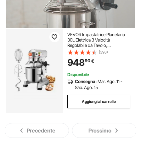
VEVOR Impastatrice Planetaria
30L Elettrica 3 Velocità
Regolabile da Tavolo,
Impastatrice Elettrica da Cucina
(398)
per Farina Uova Crema Carne
948
90
€
Ciotola 30L Velocità Regolabile,
Impastatrice Planetaria 1100W
Disponibile
Consegna:
Mar. Ago. 11 -
Sab. Ago. 15
Aggiungi al carrello
Precedente
Prossimo