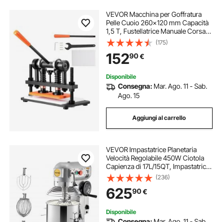
VEVOR Macchina per Goffratura
Pelle Cuoio 260x120 mm Capacità
1,5 T, Fustellatrice Manuale Corsa
Regolabile 12 mm Perforatrice
(175)
Goffratura Manuale per Pelle Carta
152
90
€
Espanso Plastica Gomma Vari
Materiali
Disponibile
Consegna:
Mar. Ago. 11 - Sab.
Ago. 15
Aggiungi al carrello
VEVOR Impastatrice Planetaria
Velocità Regolabile 450W Ciotola
Capienza di 17L/15QT, Impastatrice
Elettrica da Cucina Commerciale
(236)
Velocità 3 Modi 113/184/341
625
90
€
giri/min, Impastatrice 3 Ganci di
Ricambio
Disponibile
Consegna:
Mar. Ago. 11 - Sab.