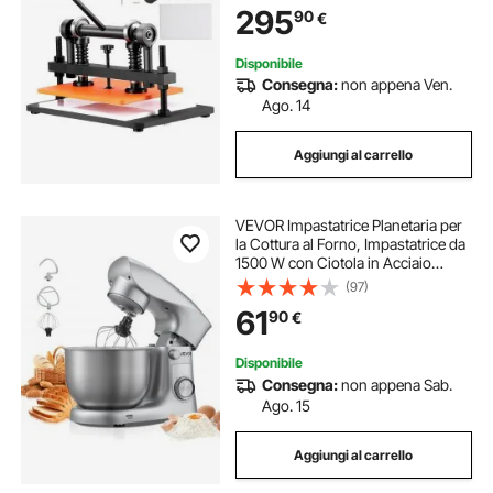
295
90
€
Espanso Plastica Gomma Vari
Materiali
Disponibile
Consegna:
non appena Ven.
Ago. 14
Aggiungi al carrello
VEVOR Impastatrice Planetaria per
la Cottura al Forno, Impastatrice da
1500 W con Ciotola in Acciaio
Inossidabile 4,2 L, Gancio per
(97)
Impastare, Frusta, Inclinazione
61
90
€
Regolabile a 10 Velocità
Disponibile
Consegna:
non appena Sab.
Ago. 15
Aggiungi al carrello