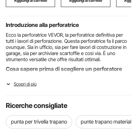
Aggiungi al carrello
Aggiungi al carrello
Aggiung
Ingresso G1/2 pollice
Introduzione alla perforatrice
Ecco la perforatrice VEVOR, la perforatrice definitiva per
tutti i lavori di perforazione. Questa perforatrice fa il parco
ovunque. Sia in ufficio, sia per fare lavori di costruzione in
garage, sia per archiviare scartoffie e così via. È uno
strumento versatile che offre risultati ottimali.
Cosa sapere prima di scegliere un perforatore
Considera alcuni fattori prima di scegliere un perforatore
Scopri di più
per ottenere i fori perfetti nel tuo materiale. Alcuni
perforatori, come il
Scarico idraulico
sono dotati di tutti gli
accessori, mentre altri no. Dovresti anche considerare il
tipo di materiale che stai perforando. Questo perché le
Ricerche consigliate
superfici hanno diversi livelli di spessore. Il metallo è più
spesso della carta e l'acciaio è anche più spesso del vetro,
quindi richiedono perforatori diversi. Se stai perforando
punta per trivella trapano
punte trapano materiali d
una superficie metallica, un perforatore per metallo come il
MPH-20
è la tua scommessa migliore, mentre il
CAPITOLO