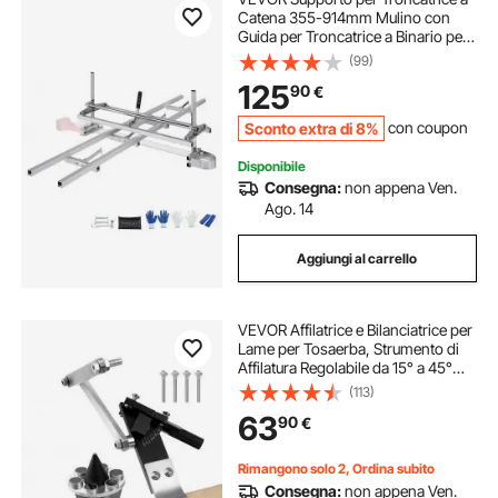
Catena 355-914mm Mulino con
Guida per Troncatrice a Binario per
Motosega in Alluminio 274 cm,
(99)
Supporto con Guida per Troncatrice
125
90
€
a Catena Lavoro per Legno di
Falegnami
Sconto extra di 8%
con coupon
Disponibile
Consegna:
non appena Ven.
Ago. 14
Aggiungi al carrello
VEVOR Affilatrice e Bilanciatrice per
Lame per Tosaerba, Strumento di
Affilatura Regolabile da 15° a 45°
con 4 PerniAdattatori, con
(113)
Cuscinetti a Sfera e Impugnatura
63
90
€
Allargata da 25 mm
Rimangono solo 2, Ordina subito
Consegna:
non appena Ven.