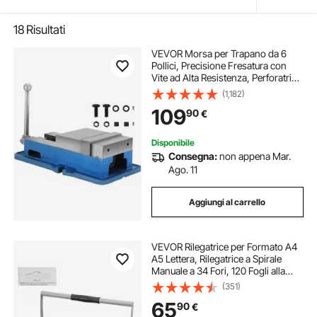
18
Risultati
VEVOR Morsa per Trapano da 6
Pollici, Precisione Fresatura con
Vite ad Alta Resistenza, Perforatrice
Banco con Forza di Serraggio,
(1,182)
Morsa per Fresatura di Precisione
109
90
€
con una Comoda Impugnatura
Disponibile
Consegna:
non appena Mar.
Ago. 11
Aggiungi al carrello
VEVOR Rilegatrice per Formato A4
A5 Lettera, Rilegatrice a Spirale
Manuale a 34 Fori, 120 Fogli alla
Volta, Perforatrice ad Anelli con
(351)
Dorsi a Bobina Regolabili 5-14mm,
65
90
€
Ufficio, Fabbrica