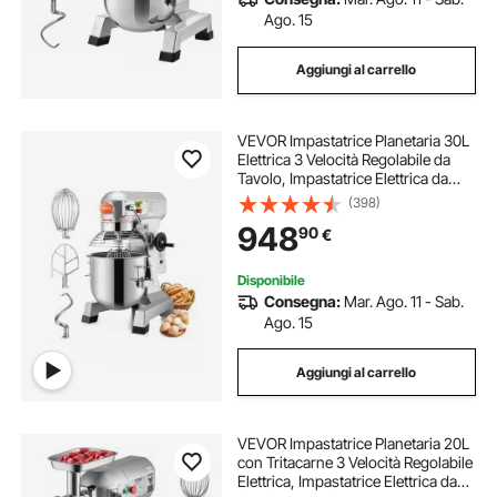
Ago. 15
Aggiungi al carrello
VEVOR Impastatrice Planetaria 30L
Elettrica 3 Velocità Regolabile da
Tavolo, Impastatrice Elettrica da
Cucina per Farina Uova Crema
(398)
Carne Ciotola 30L Velocità
948
90
€
Regolabile, Impastatrice Planetaria
1100W
Disponibile
Consegna:
Mar. Ago. 11 - Sab.
Ago. 15
Aggiungi al carrello
VEVOR Impastatrice Planetaria 20L
con Tritacarne 3 Velocità Regolabile
Elettrica, Impastatrice Elettrica da