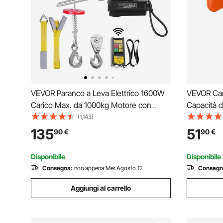
VEVOR Paranco a Leva Elettrico 1600W
VEVOR Carr
Carico Max. da 1000kg Motore con
Capacità d
Telecomando Senza Filo Distanza da
di Spinta 
(1,143)
10m, Paranco Elettrico a Leva per
Regolabil
135
51
90
€
90
€
Sollevamento Carico Velocità 10 m/min
Supporto p
Altezza 12m
H
Disponibile
Disponibile
Consegna:
non appena Mer.Agosto 12
Consegn
Aggiungi al carrello