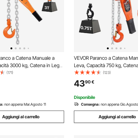
anco a Catena Manuale a
VEVOR Paranco a Catena Man
cità 3000 kg, Catena in Lega
Leva, Capacità 750 kg, Catena
 G80 con Sollevamento di 3 m
Acciaio G80 con Sollevamento
(171)
(123)
eccanico a Doppio Nottolino,
Freno Meccanico a Doppio Not
43
90
€
anti, per Magazzino Garage
Ganci Rotanti, per Magazzino
Disponibile
a:
non appena Mar.Agosto 11
Consegna:
non appena Gio.Agosto
Aggiungi al carrello
Aggiungi al carrello