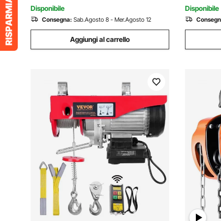
Cablato
Rotanti, p
Disponibile
Disponibile
Consegna:
Sab.Agosto 8 - Mer.Agosto 12
Consegn
Aggiungi al carrello