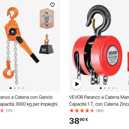
anco a Catena con Gancio
VEVOR Paranco a Catena Man
apacità 3000 kg per Impieghi
Capacità 1 T, con Catena Zinc
atena in Lega di Acciaio G80
Aggiornamento, Altezza di So
(171)
(165)
vamento 6 m e Freno
3 m, Paranco a Puleggia per M
38
90
€
 a Doppio Nottolino, Ganci
Automobilistici da Magazzino