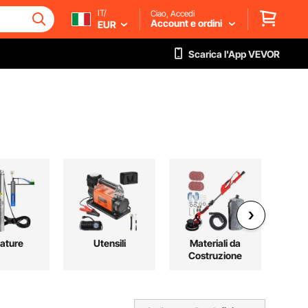
IT/
Ciao, Accedi
Account e ordini
EUR
Scarica l'App VEVOR
ature
Utensili
Materiali da
E
Costruzione