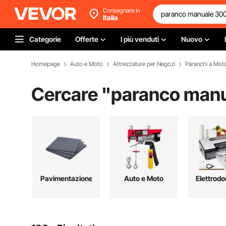
Consegnare in
Italia
Categorie
Offerte
I più venduti
Nuovo
Homepage
Auto e Moto
Attrezzature per Negozi
Paranchi a Mot
Cercare "
paranco man
Pavimentazione
Auto e Moto
Elettrodo