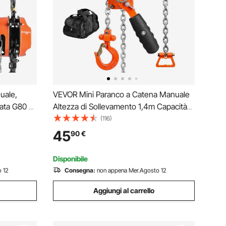
uale,
VEVOR Mini Paranco a Catena Manuale
ata G80 di
Altezza di Sollevamento 1,4m Capacità
llevamento
Carico Max. 0,25 Tonnellate Forza di
(116)
acchinari
Trazione 140N, Paranco a Catena
45
90
€
 Arancione
Manuale per Sollevamento 0,25T in
Acciaio al Carbonio G80
Disponibile
 12
Consegna:
non appena Mer.Agosto 12
Aggiungi al carrello