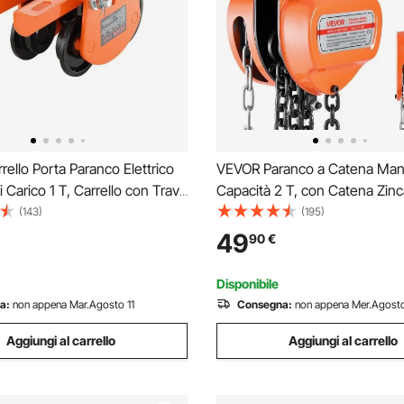
ello Porta Paranco Elettrico
VEVOR Paranco a Catena Man
i Carico 1 T, Carrello con Trave
Capacità 2 T, con Catena Zinc
in Acciaio Legato Larghezza
Aggiornamento, Altezza di So
(143)
(195)
e 68-110 mm, Porta Paranco
3 m, Paranco a Puleggia per M
49
90
€
er Paranco Elettrico Trave I e
Automobilistici da Magazzino,
Disponibile
a:
non appena Mar.Agosto 11
Consegna:
non appena Mer.Agosto
Aggiungi al carrello
Aggiungi al carrello