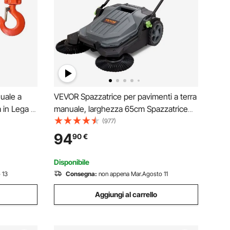
uale a
VEVOR Spazzatrice per pavimenti a terra
 in Lega di
manuale, larghezza 65cm Spazzatrice
 di 3 m e
per pavimenti manuale, contenitore per
(977)
tolino,
rifiuti da 18,9L, maniglia in angolazione e
94
90
€
 Garage
altezza, cortile, garage, patio
Disponibile
 13
Consegna:
non appena Mar.Agosto 11
Aggiungi al carrello