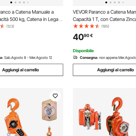
anco a Catena Manuale a
VEVOR Paranco a Catena Man
cità 500 kg, Catena in Lega di
Capacità 1 T, con Catena Zinc
0 con Sollevamento di 3 m e
Aggiornamento, Altezza di So
(123)
(195)
canico a Doppio Nottolino,
3 m, Paranco a Puleggia per M
40
90
€
anti, per Magazzino Garage
Automobilistici da Magazzino,
Disponibile
a:
Sab.Agosto 8 - Mer.Agosto 12
Consegna:
non appena Mer.Agosto
Aggiungi al carrello
Aggiungi al carrello