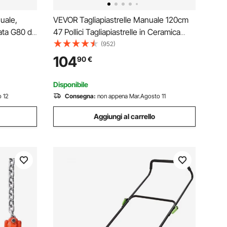
uale,
VEVOR Tagliapiastrelle Manuale 120cm
ata G80 di
47 Pollici Tagliapiastrelle in Ceramica
llevamento
Taglia Piastrelle Manuale in Acciaio
(952)
acchinari
104
90
€
 Arancione
Disponibile
 12
Consegna:
non appena Mar.Agosto 11
Aggiungi al carrello