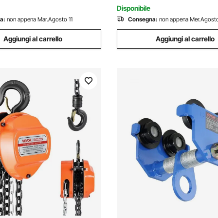
er Magazzino
Disponibile
a:
non appena Mar.Agosto 11
Consegna:
non appena Mer.Agosto
Aggiungi al carrello
Aggiungi al carrello