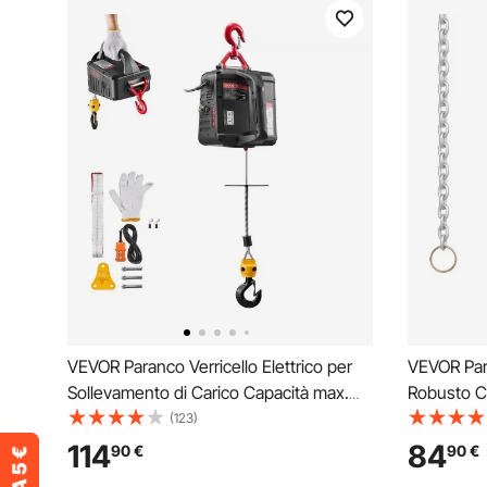
VEVOR Paranco Verricello Elettrico per
VEVOR Par
Sollevamento di Carico Capacità max.
Robusto C
500 kg, Gru Portatile con Argano da
Gravosi, C
(123)
1500 W, Altezza di Sollevamento 7,6 m,
con Solle
114
84
90
€
90
€
Paranco Manuale Telecomandato
Meccanico