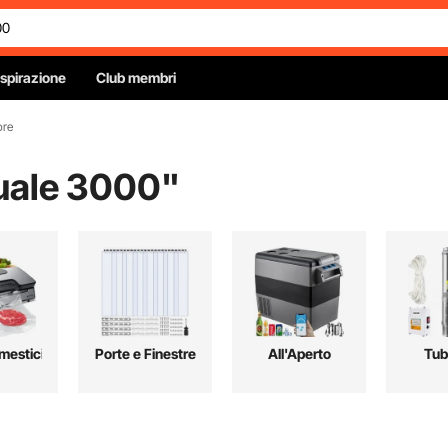
Ispirazione
Club membri
ore
uale 3000
"
mestici
Porte e Finestre
All'Aperto
Tub