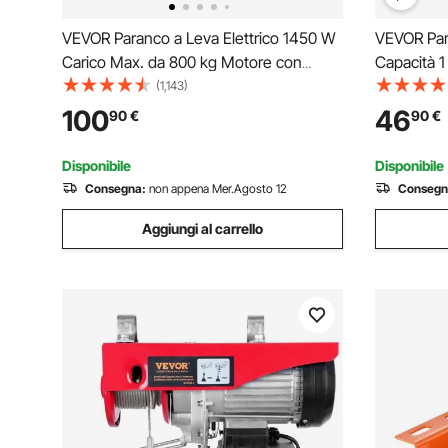
VEVOR Paranco a Leva Elettrico 1450 W
VEVOR Par
Carico Max. da 800 kg Motore con
Capacità 1
Telecomando Senza Filo Distanza da
Aggiornam
(1,143)
10m, Paranco Elettrico a Leva per
6 m, Paran
100
46
90
€
90
€
Sollevamento Carico Velocità 10 m/min
Automobili
Altezza 12m
Disponibile
Disponibile
Consegna:
non appena Mer.Agosto 12
Consegn
Aggiungi al carrello