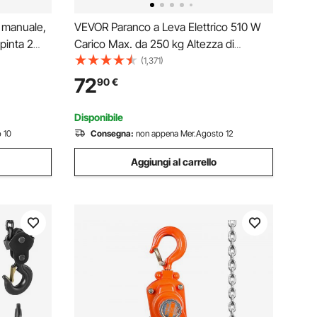
 manuale,
VEVOR Paranco a Leva Elettrico 510 W
spinta 2
Carico Max. da 250 kg Altezza di
ve a I
Sollevamento 12 m Motore con
(1,371)
rage in
Telecomando, Paranco Elettrico a Leva
72
90
€
tta e curva
per Sollevamento Carico Velocità 10
m/min da Garage
Disponibile
 10
Consegna:
non appena Mer.Agosto 12
Aggiungi al carrello