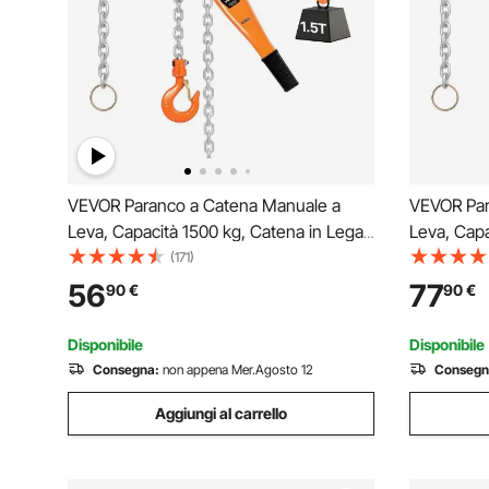
VEVOR Paranco a Catena Manuale a
VEVOR Par
Leva, Capacità 1500 kg, Catena in Lega
Leva, Capa
di Acciaio G80 con Sollevamento di 3 m
di Acciaio
(171)
e Freno Meccanico a Doppio Nottolino,
e Freno M
56
77
90
€
90
€
Ganci Rotanti, per Magazzino Garage
Ganci Rot
Disponibile
Disponibile
Consegna:
non appena Mer.Agosto 12
Consegn
Aggiungi al carrello