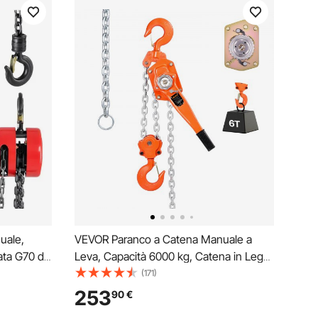
uale,
VEVOR Paranco a Catena Manuale a
ata G70 di
Leva, Capacità 6000 kg, Catena in Lega
llevamento
di Acciaio G80 con Sollevamento di 6 m
(171)
acchinari
e Freno Meccanico a Doppio Nottolino,
253
90
€
, Rosso
Ganci Rotanti, per Magazzino Garage