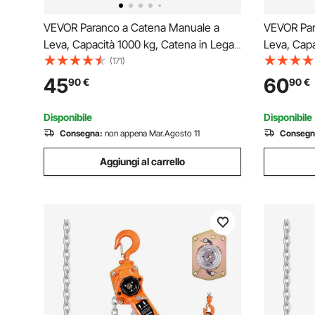
VEVOR Paranco a Catena Manuale a
VEVOR Par
Leva, Capacità 1000 kg, Catena in Lega
Leva, Capa
di Acciaio G80 con Sollevamento di 3 m
Acciaio G8
(171)
e Freno Meccanico a Doppio Nottolino,
Freno Mec
45
60
90
€
90
€
Ganci Rotanti, per Magazzino Garage
Ganci Rot
Disponibile
Disponibile
Consegna:
non appena Mar.Agosto 11
Consegn
Aggiungi al carrello