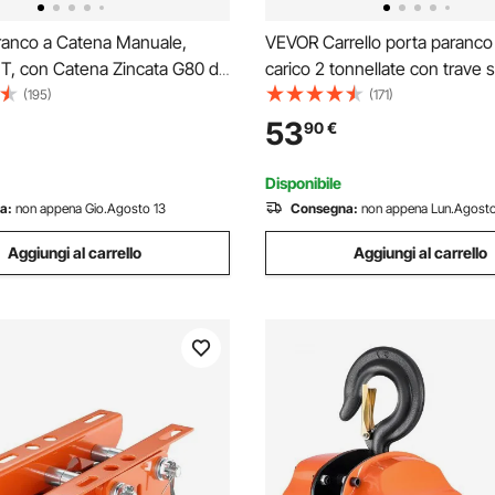
anco a Catena Manuale,
VEVOR Carrello porta paranco
 T, con Catena Zincata G80 di
carico 2 tonnellate con trave 
ento, Altezza di Sollevamento
ruote, Larghezza regolabile tra
(195)
(171)
co a Puleggia per Macchinari
63,5-177,8 mm, Paranco da ga
53
90
€
stici da Magazzino, Arancione
acciaio legato per trave a I dri
Disponibile
a:
non appena Gio.Agosto 13
Consegna:
non appena Lun.Agosto
Aggiungi al carrello
Aggiungi al carrello