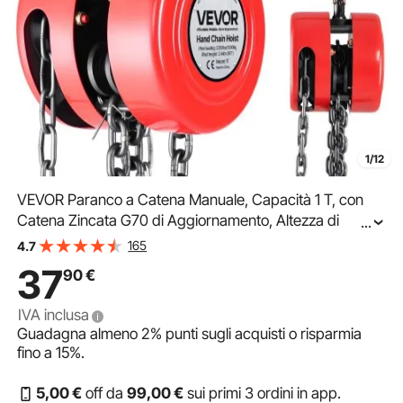
1/12
VEVOR Paranco a Catena Manuale, Capacità 1 T, con
Catena Zincata G70 di Aggiornamento, Altezza di
...
Sollevamento 2,44 m, Paranco a Puleggia per
165
4.7
Macchinari Automobilistici da Magazzino, Rosso
37
90
€
IVA inclusa
Guadagna almeno
2%
punti sugli acquisti o risparmia
fino a
15%
.
5
,00
€
off da
99
,00
€
sui primi 3 ordini in app.