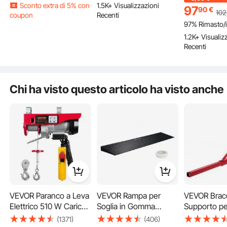
1.5K+ Visualizzazioni
Carburante
Regolabile 12-38,5cm,
Massimo 5 T
2.4K+ Visualizzazioni
97
90
€
102
Recenti
nell'Officina, Pompa
Sollevatore Alzamoto
Corrente C
Recenti
97% Rimasto/
Sconto extra di 5%
con
per Trasferimento del
con Ruote Officina
15A Pressio
coupon
1.2K+ Visualiz
Diesel Cherosene
Operazione Idraulica
Cassetta di 
2.4K+ Visualizzazioni
Recenti
Prevalenza Max. 8m in
con Perno di Sicurezza
Martinetto
Recenti
Lega di Alluminio Ghisa
Chi ha visto questo articolo ha visto anche
Officina di riparazione
Cantiere edile
Fabbrica
VEVOR Paranco a Leva
VEVOR Rampa per
VEVOR Brac
Elettrico 510 W Carico
Soglia in Gomma
Supporto pe
Max. da 250 kg
Altezza 4cm Capacità
Elettrico, Ca
(1371)
(406)
Azienda agricola