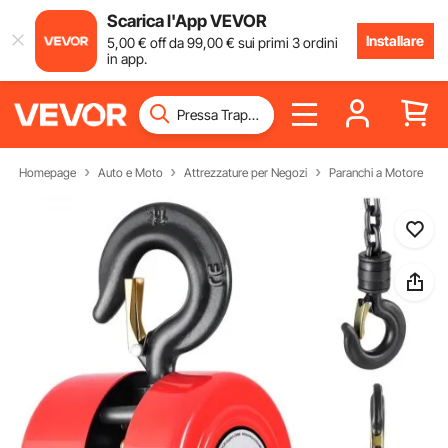
Scarica l'App VEVOR
Installare
5
,00
€
off da
99
,00
€
sui primi 3 ordini
in app.
Homepage
Auto e Moto
Attrezzature per Negozi
Paranchi a Motore