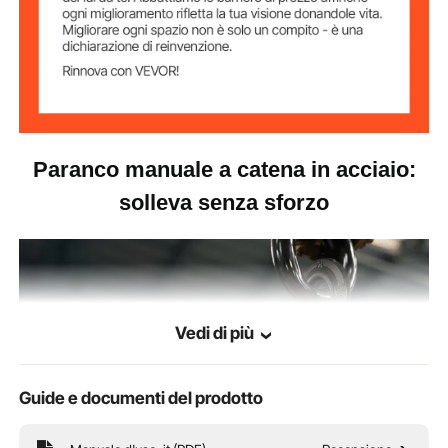
Grado della
G70
catena
Forza di trazione a
329 N
pieno carico
Dimensioni
0,91 pollici / 23 mm
apertura gancio
Paranco manuale a catena in acciaio:
solleva senza sforzo
Dimensioni del prodotto
(esclusi gancio e catena)
Diametro del
5,5 pollici / 140 mm
disco
Vedi di più
Spessore del
5,1 pollici / 130 mm
disco
Guide e documenti del prodotto
15,9 libbre / 7,2 kg
Peso del prodotto