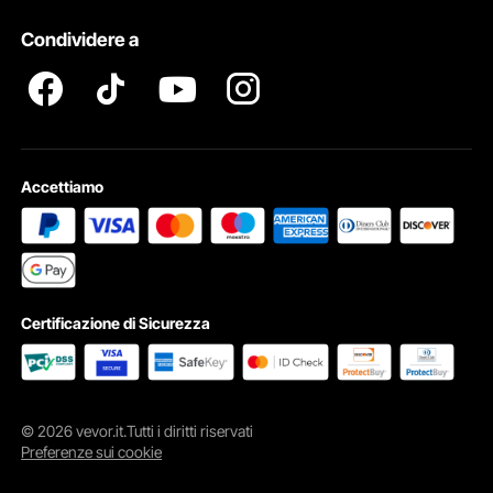
Diritti Di ProprietÀ Intellettuale
Condividere a
Termini e Condizioni del Programma Pro Member di VEVOR
Accettiamo
Gancio di sicurezza
Certificazione di Sicurezza
Evita lo sgancio accidentale e migliora la sicurezza del
sollevamento
© 2026 vevor.it.Tutti i diritti riservati
Preferenze sui cookie