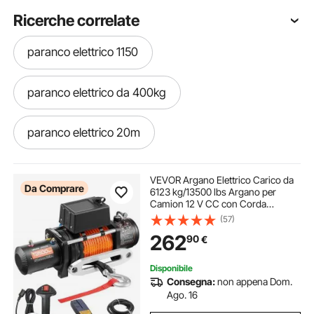
Ricerche correlate
paranco elettrico 1150
paranco elettrico da 400kg
paranco elettrico 20m
paranco elettrico argano
VEVOR Argano Elettrico Carico da
Da Comprare
6123 kg/13500 lbs Argano per
Camion 12 V CC con Corda
paranco argano elettrico 12m
Sintetica Φ9,5 mm x 24 m
(57)
Telecomando Senza FilI e Cablato,
262
90
€
Verricello Elettrico per Traino
Fuoristrada SUV Jeep
montacarichi paranco elettrico
Disponibile
Consegna:
non appena Dom.
paranco elettrico sopraelevato
Ago. 16