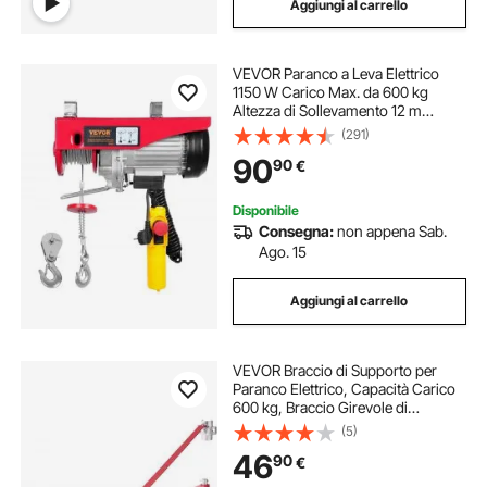
Aggiungi al carrello
VEVOR Paranco a Leva Elettrico
1150 W Carico Max. da 600 kg
Altezza di Sollevamento 12 m
Motore con Telecomando, Paranco
(291)
Elettrico a Leva per Sollevamento
90
90
€
Carico Velocità 10 m/min da Garage
Disponibile
Consegna:
non appena Sab.
Ago. 15
Aggiungi al carrello
VEVOR Braccio di Supporto per
Paranco Elettrico, Capacità Carico
600 kg, Braccio Girevole di
Supporto per Paranco Elettrico,
(5)
Braccio di Sollevamento per
46
90
€
Paranco da Officina, Garage