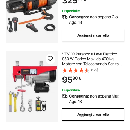
329
Disponibile
Consegna:
non appena Gio.
Ago. 13
Aggiungi al carrello
VEVOR Paranco a Leva Elettrico
850 W Carico Max. da 400 kg
Motore con Telecomando Senza
Filo Distanza da 10m, Paranco
(173)
Elettrico a Leva per Sollevamento
95
90
€
Carico Velocità 10 m/min Altezza
12m
Disponibile
Consegna:
non appena Mar.
Ago. 18
Aggiungi al carrello