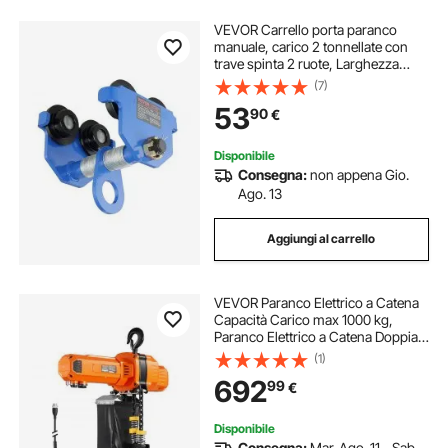
VEVOR Carrello porta paranco
manuale, carico 2 tonnellate con
trave spinta 2 ruote, Larghezza
regolabile trave a I 63,5-177,8 mm,
(7)
Paranco da garage in acciaio legato
53
90
€
per trave a I dritta e curva
Disponibile
Consegna:
non appena Gio.
Ago. 13
Aggiungi al carrello
VEVOR Paranco Elettrico a Catena
Capacità Carico max 1000 kg,
Paranco Elettrico a Catena Doppia
Altezza Sollevamento 6 m,
(1)
Verricello Elettrico per Magazzino
692
99
€
Garage Fabbrica Monofase 230 V
Disponibile
Consegna:
Mar. Ago. 11 - Sab.