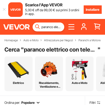
Scarica l'App VEVOR
Installare
5
,00
€
off da
99
,00
€
sui primi 3 ordini
in app.
Homepage
Auto e Moto
Attrezzature per Negozi
Paranchi a Motore
Cerca "
paranco elettrico con telecomando
"
Elettrico
Riscaldamento,
Auto e Moto
Abi
Ventilazione e
Raffreddamento
Ordina per:
Popolare
Filtri