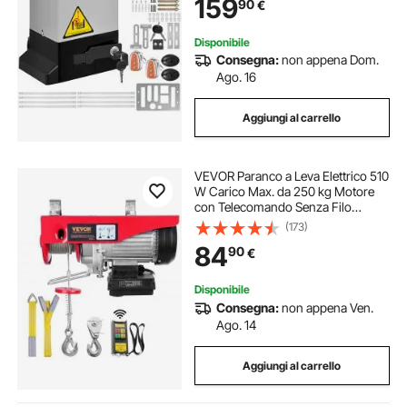
159
90
€
Disponibile
Consegna:
non appena Dom.
Ago. 16
Aggiungi al carrello
VEVOR Paranco a Leva Elettrico 510
W Carico Max. da 250 kg Motore
con Telecomando Senza Filo
Distanza da 10m, Paranco Elettrico
(173)
a Leva per Sollevamento Carico
84
90
€
Velocità 10 m/min Altezza 12m
Disponibile
Consegna:
non appena Ven.
Ago. 14
Aggiungi al carrello