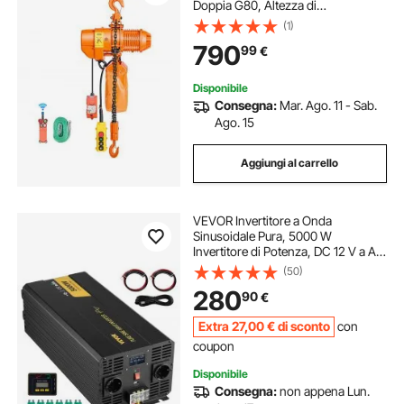
Doppia G80, Altezza di
Sollevamento 6 m, con
(1)
Telecomando Wireless da 100 m e
790
99
€
Telecomando Cablato da 4,5 m,
Trifase per Fabbriche
Disponibile
Consegna:
Mar. Ago. 11 - Sab.
Ago. 15
Aggiungi al carrello
VEVOR Invertitore a Onda
Sinusoidale Pura, 5000 W
Invertitore di Potenza, DC 12 V a AC
230 V Invertitore per Auto con
(50)
Schermo LCD Porta USB,
280
90
€
Telecomando, per Camper Sistema
Solare Viaggio Campeggio
Extra
27
,00
€
di sconto
con
coupon
Disponibile
Consegna:
non appena Lun.