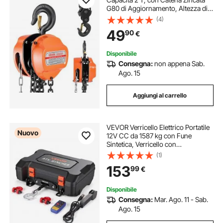
G80 di Aggiornamento, Altezza di
Sollevamento 3 m, Paranco a
(4)
Puleggia per Macchinari
49
90
€
Automobilistici da Magazzino,
Arancione
Disponibile
Consegna:
non appena Sab.
Ago. 15
Aggiungi al carrello
VEVOR Verricello Elettrico Portatile
Nuovo
12V CC da 1587 kg con Fune
Sintetica, Verricello con
Telecomando Wireless e Cablato,
(1)
Kit di Recupero con Valigetta,
153
99
€
Passacavo, Gancio, per ATV, UTV e
Off-Road
Disponibile
Consegna:
Mar. Ago. 11 - Sab.
Ago. 15