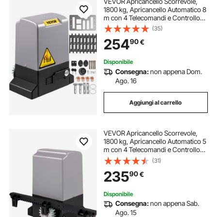
VEVOR Apricancello Scorrevole,
1800 kg, Apricancello Automatico 8
m con 4 Telecomandi e Controllo
APP, Motore Elettrico per Cancello
(35)
per Vialetto arrotolabile, Kit Sistema
254
90
€
di Apertura
Disponibile
Consegna:
non appena Dom.
Ago. 16
Aggiungi al carrello
VEVOR Apricancello Scorrevole,
1800 kg, Apricancello Automatico 5
m con 4 Telecomandi e Controllo
APP, Motore Elettrico per Cancello
(31)
per Vialetto arrotolabile, Kit Sistema
235
90
€
di Apertura
Disponibile
Consegna:
non appena Sab.
Ago. 15