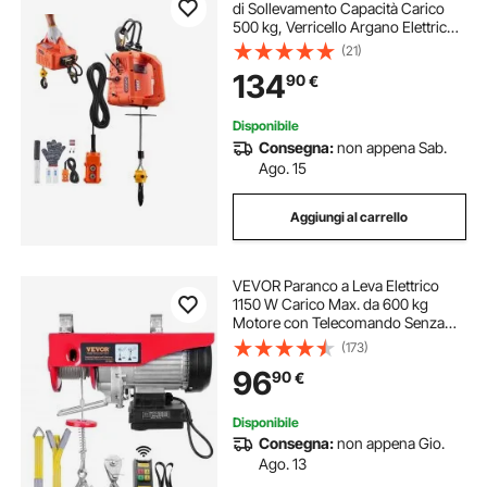
di Sollevamento Capacità Carico
500 kg, Verricello Argano Elettrico
Portatile da 1500 W, Altezza di
(21)
Sollevamento 7,6 m, con
134
90
€
Telecomando Manuale, Cablato
Wireless
Disponibile
Consegna:
non appena Sab.
Ago. 15
Aggiungi al carrello
VEVOR Paranco a Leva Elettrico
1150 W Carico Max. da 600 kg
Motore con Telecomando Senza
Filo Distanza da 10m, Paranco
(173)
Elettrico a Leva per Sollevamento
96
90
€
Carico Velocità 10 m/min Altezza
12m
Disponibile
Consegna:
non appena Gio.
Ago. 13