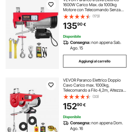
1600W Carico Max. da 1000kg
Motore con Telecomando Senza
Filo Distanza da 10m, Paranco
(173)
Elettrico a Leva per Sollevamento
135
90
€
Carico Velocità 10 m/min Altezza
12m
Disponibile
Consegna:
non appena Sab.
Ago. 15
Aggiungi al carrello
VEVOR Paranco Elettrico Doppio
Cavo Carico max. 1000kg,
Telecomando a Filo 4,2m, Altezza
Sollevamento Cavo Singolo 12m,
(33)
Paranco Arresto di Emergenza,
152
90
€
Sollevatore per Garage, Magazzino,
Fabbrica
Disponibile
Consegna:
non appena Dom.
Ago. 16