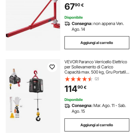
Sollevamento in Acciaio a 180° per
67
90
€
Officina, Garage
Disponibile
Consegna:
non appena Ven.
Ago. 14
Aggiungi al carrello
VEVOR Paranco Verricello Elettrico
per Sollevamento di Carico
Capacità max. 500 kg, Gru Portatile
con Argano da 1500 W, Altezza di
(2)
Sollevamento 7,6 m, Paranco
114
90
€
Manuale Telecomandato Cablato
Disponibile
Consegna:
Mar. Ago. 11 - Sab.
Ago. 15
Aggiungi al carrello