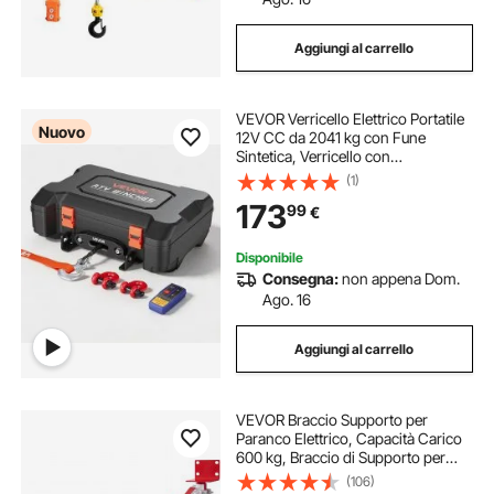
Aggiungi al carrello
VEVOR Verricello Elettrico Portatile
Nuovo
12V CC da 2041 kg con Fune
Sintetica, Verricello con
Telecomando Wireless e Cablato,
(1)
Kit di Recupero con Valigetta,
173
99
€
Passacavo, Gancio, per ATV, UTV e
Off-Road
Disponibile
Consegna:
non appena Dom.
Ago. 16
Aggiungi al carrello
VEVOR Braccio Supporto per
Paranco Elettrico, Capacità Carico
600 kg, Braccio di Supporto per
Paranco Girevole con Asta, Telaio di
(106)