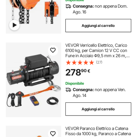
Consegna:
non appena Dom.
Ago. 16
Aggiungi al carrello
VEVOR Verricello Elettrico, Carico
6100 kg, per Camion 12 V CC con
Fune in Acciaio Φ9,5 mm x 26 m,
Telecomando Wireless e Cablato,
(27)
IP55 Impermeabile per il Traino di
278
90
€
SUV, Jeep, Rimorchi, Barche
Disponibile
Consegna:
non appena Ven.
Ago. 14
Aggiungi al carrello
VEVOR Paranco Elettrico a Catena
Fisso da 1000 kg, Paranco a Catena