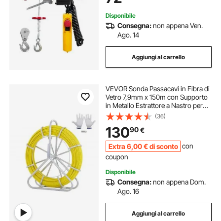
Disponibile
Consegna:
non appena Ven.
Ago. 14
Aggiungi al carrello
VEVOR Sonda Passacavi in Fibra di
Vetro 7,9mm x 150m con Supporto
in Metallo Estrattore a Nastro per
Cavo Elettrico con 2 Teste di
(36)
Trazione Strumento di Installazione
130
90
€
del Cavo Elettrico in Fiberglass
Extra
6
,00
€
di sconto
con
coupon
Disponibile
Consegna:
non appena Dom.
Ago. 16
Aggiungi al carrello