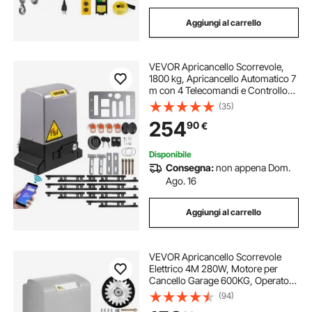
Aggiungi al carrello
VEVOR Apricancello Scorrevole,
1800 kg, Apricancello Automatico 7
m con 4 Telecomandi e Controllo
APP, Motore Elettrico per Cancello
(35)
per Vialetto a Scorrimento, Kit
254
90
€
Sistema di Apertura
Disponibile
Consegna:
non appena Dom.
Ago. 16
Aggiungi al carrello
VEVOR Apricancello Scorrevole
Elettrico 4M 280W, Motore per
Cancello Garage 600KG, Operatore
per Porte Scorrevoli, Facile da
(94)
Installare con Telecomando