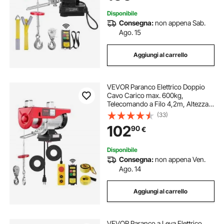
12m
Disponibile
Consegna:
non appena Sab.
Ago. 15
Aggiungi al carrello
VEVOR Paranco Elettrico Doppio
Cavo Carico max. 600kg,
Telecomando a Filo 4,2m, Altezza
di Sollevamento Cavo Singolo 12m,
(33)
Paranco Arresto di Emergenza,
102
90
€
Sollevatore per Garage, Magazzino,
Fabbrica
Disponibile
Consegna:
non appena Ven.
Ago. 14
Aggiungi al carrello
VEVOR Paranco a Leva Elettrico