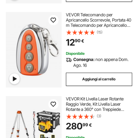
VEVOR Telecomando per
Apricancello Scorrevole, Portata 40
m Telecomando per Apricancello
Automatico a 4 Pulsanti, per
(15)
Chiudiporta Elettrico Multicodice
12
90
€
per Cancello Scorrevole e Vialetto
Disponibile
Consegna:
non appena Dom.
Ago. 16
Aggiungi al carrello
VEVOR Kit Livella Laser Rotante
Raggio Verde, Kit Livella Laser
Rotante a 360° con Treppiede
Portata 500 m, Pendenza
(3)
Regolabile, Angolo Scansione
280
99
€
Flessibile con Telecomando
Custodia per Trasporto
Disponibile