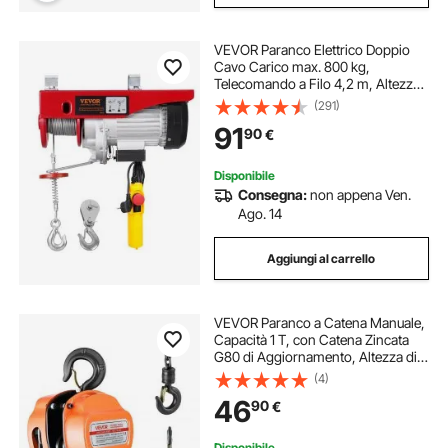
VEVOR Paranco Elettrico Doppio
Cavo Carico max. 800 kg,
Telecomando a Filo 4,2 m, Altezza
di Sollevamento Cavo Singolo 12 m,
(291)
Paranco Arresto di Emergenza,
91
90
€
Sollevatore per Garage, Magazzino,
Fabbrica
Disponibile
Consegna:
non appena Ven.
Ago. 14
Aggiungi al carrello
VEVOR Paranco a Catena Manuale,
Capacità 1 T, con Catena Zincata
G80 di Aggiornamento, Altezza di
Sollevamento 6 m, Paranco a
(4)
Puleggia per Macchinari
46
90
€
Automobilistici da Magazzino,
Arancione
Disponibile