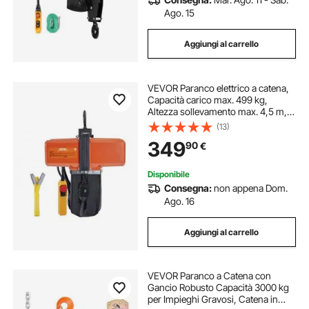
Ago. 15
Aggiungi al carrello
VEVOR Paranco elettrico a catena,
Capacità carico max. 499 kg,
Altezza sollevamento max. 4,5 m,
580 W, Carroponte monofase con
(13)
catena G100, Telecomando cablato
349
90
€
3 m, per garage, officina, hotel
Disponibile
Consegna:
non appena Dom.
Ago. 16
Aggiungi al carrello
VEVOR Paranco a Catena con
Gancio Robusto Capacità 3000 kg
per Impieghi Gravosi, Catena in