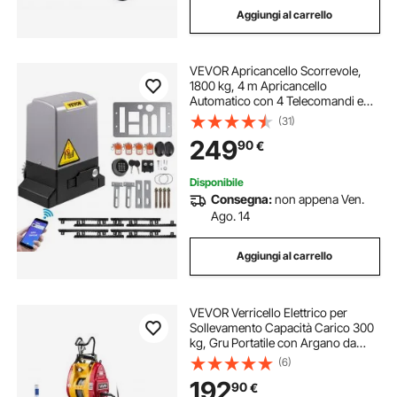
Aggiungi al carrello
VEVOR Apricancello Scorrevole,
1800 kg, 4 m Apricancello
Automatico con 4 Telecomandi e
Controllo APP, Motore Elettrico per
(31)
Cancello per Vialetto a
249
90
€
Scorrimento, Kit Sistema di apertura
Disponibile
Consegna:
non appena Ven.
Ago. 14
Aggiungi al carrello
VEVOR Verricello Elettrico per
Sollevamento Capacità Carico 300
kg, Gru Portatile con Argano da
1500 W, Altezza di Sollevamento 30
(6)
m, Velocità 18,9 m/min con
192
90
€
Telecomando Cablato e Wireless