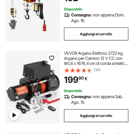
Disponibile
Consegna:
non appena Dom.
Ago. 16
Aggiungi al carrello
VEVOR Argano Elettrico 2722 kg
Argano per Camion 12 V CC con
Φ0,6 x 1676,4 cm di corda sintetica
in Alluminio, Passacavo,
(35)
Telecomando Senza Fili e Cablato,
199
90
€
per Traino di Fuoristrada SUV
Camion Jeep
Disponibile
Consegna:
non appena Sab.
Ago. 15
Aggiungi al carrello