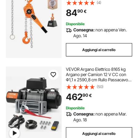
Lega di Acciaio G80 con
(4)
Sollevamento 6 m e Freno
84
90
€
Meccanico a Doppio Nottolino,
Ganci Rotanti, per Magazzino
Disponibile
Consegna:
non appena Ven.
Ago. 14
Aggiungi al carrello
VEVOR Argano Elettrico 8165 kg
Argano per Camion 12 V CC con
Φ1,1 x 2590,8 cm Rullo Passacavo
in Acciaio Telecomando Senza Fili e
(50)
Cablato, IP55 Impermeabile per
462
90
€
Traino Fuoristrada SUV Jeep
Camion
Disponibile
Consegna:
non appena Mar.
Ago. 18
Aggiungi al carrello