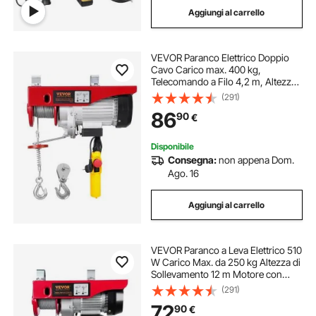
Aggiungi al carrello
paranco elettrico portata più di 600kg
VEVOR Paranco Elettrico Doppio
paranco elettrico wireless in
Cavo Carico max. 400 kg,
Telecomando a Filo 4,2 m, Altezza
di Sollevamento Cavo Singolo 12 m,
(291)
paranco elettrico wireless
Paranco Arresto di Emergenza,
86
90
€
Sollevatore per Garage, Magazzino,
Fabbrica
paranco elettrico a trave a I
Disponibile
Consegna:
non appena Dom.
Ago. 16
argano elettrico 12v con telecomando
Aggiungi al carrello
wireless per paranco elettrico
VEVOR Paranco a Leva Elettrico 510
paranco elettrico su trave
W Carico Max. da 250 kg Altezza di
Sollevamento 12 m Motore con
Telecomando, Paranco Elettrico a
(291)
Leva per Sollevamento Carico
apriporta elettrico con telecomando
72
90
€
Velocità 10 m/min da Garage