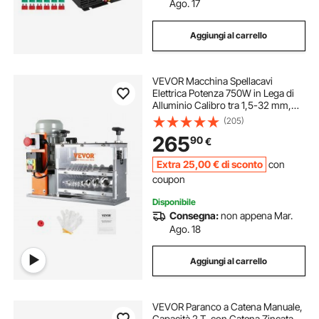
Ago. 17
Aggiungi al carrello
VEVOR Macchina Spellacavi
Elettrica Potenza 750W in Lega di
Alluminio Calibro tra 1,5-32 mm,
Macchinetta Spellafili Elettrica per
(205)
Cablaggio Cavi Elettrici 48 x 30 x
265
90
€
38cm, Macchina Elettrica Spellacavi
Extra
25
,00
€
di sconto
con
coupon
Disponibile
Consegna:
non appena Mar.
Ago. 18
Aggiungi al carrello
VEVOR Paranco a Catena Manuale,
Capacità 2 T, con Catena Zincata