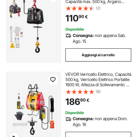
Capacità max. 500 kg, Argano
Portatile da 1500 W, Altezza di
(2)
Sollevamento 7,6 m, Telecomando
110
90
€
Manuale e Wireless da Officina
Garage
Disponibile
Consegna:
non appena Sab.
Ago. 15
Aggiungi al carrello
VEVOR Verricello Elettrico, Capacità
500 kg, Verricello Elettrico Portatile
1800 W, Altezza di Sollevamento 30
m, 11 m/min con Telecomando a
(8)
Filo e Wireless, per Garage
186
90
€
Fabbrica Sollevamento Traino
Disponibile
Consegna:
non appena Dom.
Ago. 16