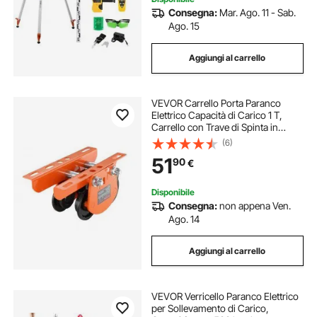
Consegna:
Mar. Ago. 11 - Sab.
Ago. 15
Aggiungi al carrello
VEVOR Carrello Porta Paranco
Elettrico Capacità di Carico 1 T,
Carrello con Trave di Spinta in
Acciaio Legato Larghezza
(6)
Regolabile 68-110 mm, Porta
51
90
€
Paranco Supporto per Paranco
Elettrico Trave I e H
Disponibile
Consegna:
non appena Ven.
Ago. 14
Aggiungi al carrello
VEVOR Verricello Paranco Elettrico
per Sollevamento di Carico,