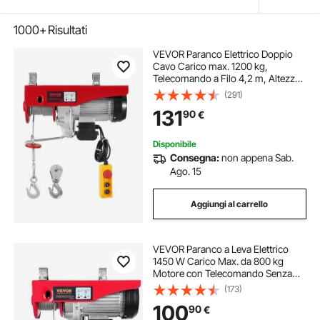
1000+
Risultati
VEVOR Paranco Elettrico Doppio
Cavo Carico max. 1200 kg,
Telecomando a Filo 4,2 m, Altezza
di Sollevamento Cavo Singolo 12 m,
(291)
Paranco Arresto di Emergenza,
131
90
€
Sollevatore per Garage, Magazzino,
Fabbrica
Disponibile
Consegna:
non appena Sab.
Ago. 15
Aggiungi al carrello
VEVOR Paranco a Leva Elettrico
1450 W Carico Max. da 800 kg
Motore con Telecomando Senza
Filo Distanza da 10m, Paranco
(173)
Elettrico a Leva per Sollevamento
100
90
€
Carico Velocità 10 m/min Altezza