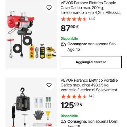
VEVOR Paranco Elettrico Doppio
Cavo Carico max. 200kg,
Telecomando a Filo 4,2m, Altezza
di Sollevamento Cavo Doppio 6 m,
(33)
Paranco Arresto di Emergenza,
87
90
€
Sollevatore per Garage, Magazzino,
Fabbrica
Disponibile
Consegna:
non appena Sab.
Ago. 15
Aggiungi al carrello
VEVOR Paranco Elettrico Portatile
Carico max. circa 498,95 kg,
Verricello Elettrico di Sollevamento
1500W Altezza max. di
(41)
Sollevamento 7m Velocità 4m/min
125
90
€
per Garage Officina Controllo
Funzione 3-in-1
Disponibile
Consegna:
non appena Dom.
Ago. 16