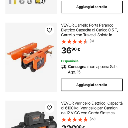
Aggiungi al carrello
VEVOR Carrello Porta Paranco
Elettrico Capacità di Carico 0,5 T,
Carrello con Trave di Spinta in
Acciaio Legato Larghezza
(6)
Regolabile 60-120 mm, Porta
36
90
€
Paranco Supporto per Paranco
Elettrico Trave I e H
Disponibile
Consegna:
non appena Sab.
Ago. 15
Aggiungi al carrello
VEVOR Verricello Elettrico, Capacità
di 6100 kg, Verricello per Camion
da 12 V CC con Corda Sintetica
Φ9,5 mm x 28 m, Telecomando
(27)
Wireless e Cablato, IP68 per il
90
€
Traino di SUV, Jeep, Rimorchi