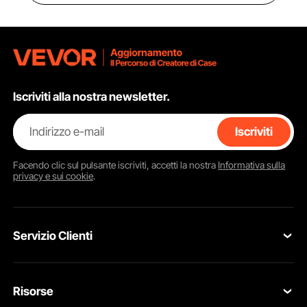
Iscriviti alla nostra newsletter.
Indirizzo e-mail
Iscriviti
Facendo clic sul pulsante
iscriviti
, accetti la nostra
Informativa sulla
privacy e sui cookie
.
Servizio Clienti
Contattaci
Risorse
Resi & Cambi