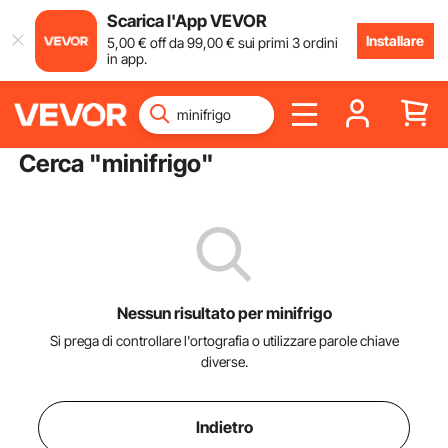
Scarica l'App VEVOR
Installare
5
,00
€
off da
99
,00
€
sui primi 3 ordini
in app.
Cerca "
minifrigo
"
Nessun risultato per minifrigo
Si prega di controllare l'ortografia o utilizzare parole chiave
diverse.
Indietro