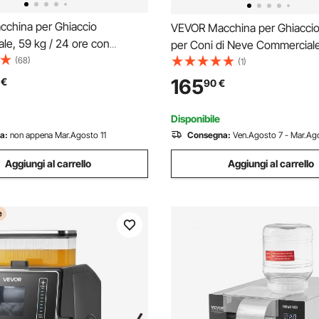
china per Ghiaccio
VEVOR Macchina per Ghiaccio 
le, 59 kg / 24 ore con
per Coni di Neve Commerciale
i Stoccaggio 8,6-15kg, 45
(68)
Tritaghiaccio per Coni di Neve
(1)
r Ciclo, Macchina per Ghiaccio
Soffice con Motore da 300 W
165
€
90
€
 in Acciaio Inox con Display a
Acciaio Inox, Tritaghiaccio per
ulente, Bar
Preparazione Dolci
Disponibile
a:
non appena Mar.Agosto 11
Consegna:
Ven.Agosto 7 - Mar.Ago
Aggiungi al carrello
Aggiungi al carrello
e