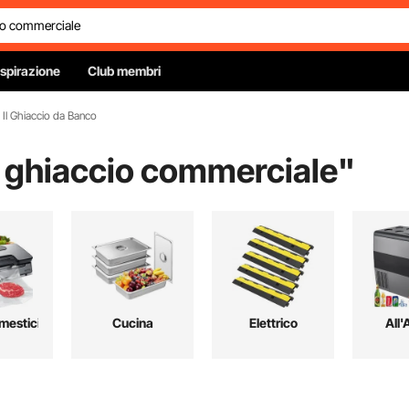
Ispirazione
Club membri
Il Ghiaccio da Banco
 ghiaccio commerciale
"
mestici
Cucina
Elettrico
All'