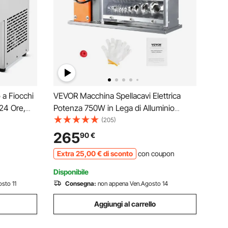
a Fiocchi
VEVOR Macchina Spellacavi Elettrica
24 Ore,
Potenza 750W in Lega di Alluminio
in Acciaio
Calibro tra 1,5-32 mm, Macchinetta
(205)
to ad Aria
Spellafili Elettrica per Cablaggio Cavi
265
90
€
anetteria,
Elettrici 48 x 30 x 38cm, Macchina
Extra
25
,00
€
di sconto
con coupon
Elettrica Spellacavi
Disponibile
sto 11
Consegna:
non appena Ven.Agosto 14
Aggiungi al carrello