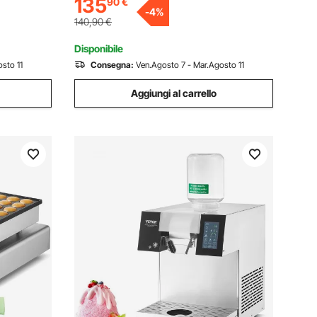
135
90
€
Acciaio Inossidabile per Uso
anetteria,
-
4
%
Commerciale Domestico
140,90
€
Disponibile
sto 11
Consegna:
Ven.Agosto 7 - Mar.Agosto 11
Aggiungi al carrello