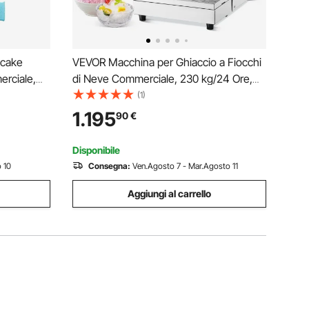
ncake
VEVOR Macchina per Ghiaccio a Fiocchi
rciale,
di Neve Commerciale, 230 kg/24 Ore,
acchina
Macchina Ghiaccio Tritato in Acciaio
(1)
rollo di
Inox, Sistema di Raffreddamento ad Aria
1.195
90
€
ina
per Dissipazione Calore, per Panetteria,
Bar
Disponibile
 10
Consegna:
Ven.Agosto 7 - Mar.Agosto 11
Aggiungi al carrello