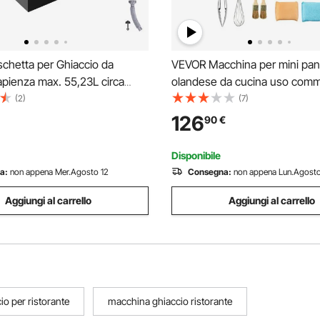
chetta per Ghiaccio da
VEVOR Macchina per mini pa
pienza max. 55,23L circa
olandese da cucina uso comme
ni 608x457x333mm,
50 Pezzi, Diametro 43 mm, M
(2)
(7)
 da Incasso con Coperchio in
per mini dorayaki, 1700 W, Cont
126
90
€
ox Conservazione di Cubetti di
Temperatura Tempo, per Cuc
a Bar Feste Hotel
commerciale feste evento
Disponibile
a:
non appena Mer.Agosto 12
Consegna:
non appena Lun.Agosto
Aggiungi al carrello
Aggiungi al carrello
io per ristorante
macchina ghiaccio ristorante