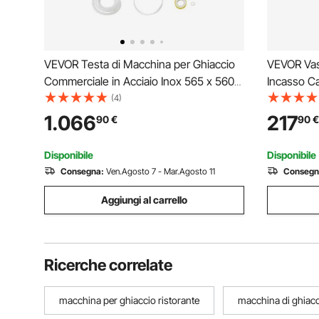
VEVOR Testa di Macchina per Ghiaccio
VEVOR Vas
Commerciale in Acciaio Inox 565 x 560
Incasso Ca
mm, Autopulente e Produzione
Dimensio
(4)
Ghiaccio, Macchina per Cubetti di
Ghiacciaia
1.066
217
90
€
90
€
Ghiaccio Modulare, Solo Testa, 204,1 kg
Acciaio In
/ Giorno
Ghiaccio d
Disponibile
Disponibile
Consegna:
Ven.Agosto 7 - Mar.Agosto 11
Consegn
Aggiungi al carrello
Ricerche correlate
macchina per ghiaccio ristorante
macchina di ghiacc