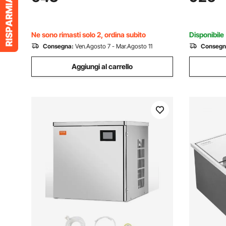
Regolabili, per Ristoranti, Negozi di
Drink in A
Bevande
Hotel Cate
Ne sono rimasti solo 2, ordina subito
Disponibile
Consegna:
Ven.Agosto 7 - Mar.Agosto 11
Consegn
Aggiungi al carrello