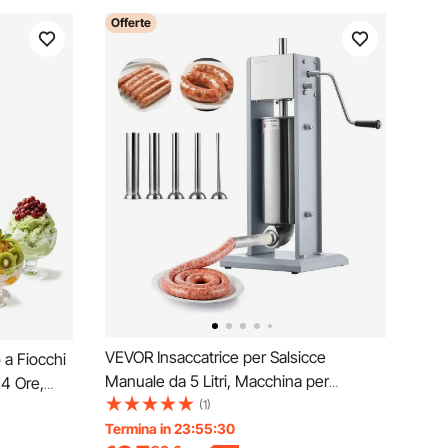
Offerte
VEVOR Insaccatrice per Salsicce
a Fiocchi
Manuale da 5 Litri, Macchina per
4 Ore,
Insaccatura Verticale con Due Velocità e
(1)
in Acciaio
5 Tubi di Riempimento e Maniglia, in
Termina in 23:55:29
to ad Aria