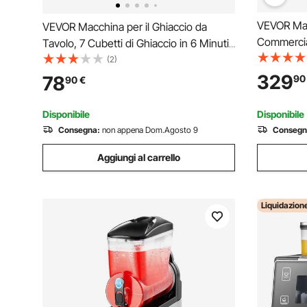
VEVOR Mac
VEVOR Macchina per il Ghiaccio da
Commercia
Tavolo, 7 Cubetti di Ghiaccio in 6 Minuti,
Capacità d
11,8 kg al Giorno, Macchina Autopulente
(2)
Cubetti pe
con Paletta, con 2 Dimensioni Raccolto
329
78
90
90
€
Sottobanco
per Casa, Cucina, Ufficio, Bar, Feste
LED, Autop
Disponibile
Disponibile
Consegna:
non appena Dom.Agosto 9
Consegn
Aggiungi al carrello
Liquidazion