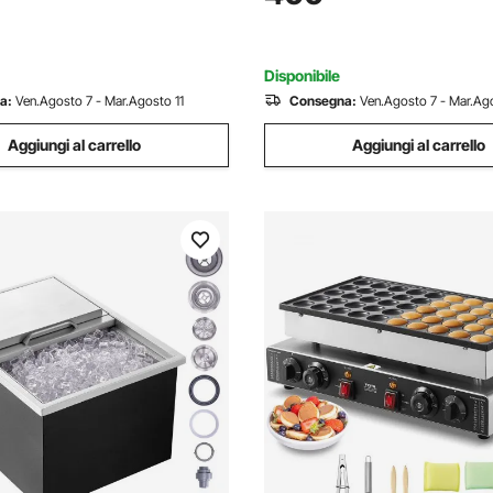
cciaio Inox da Bar Ristorante
per Dissipazione Calore, per P
ring
Bar
Disponibile
a:
Ven.Agosto 7 - Mar.Agosto 11
Consegna:
Ven.Agosto 7 - Mar.Ago
Aggiungi al carrello
Aggiungi al carrello