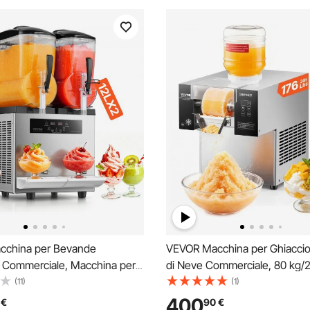
cchina per Bevande
VEVOR Macchina per Ghiaccio 
e Commerciale, Macchina per
di Neve Commerciale, 80 kg/2
redde a Doppio Serbatoio 2 x
Macchina per Ghiaccio Tritato 
(11)
(1)
Macchina per Bevande Smoothie
Inox, Sistema di Raffreddamen
400
€
90
€