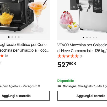
aghiaccio Elettrico per Cono
VEVOR Macchina per Ghiaccio 
cchina per Ghiaccio a Fiocchi
di Neve Commerciale, 125 kg/
 20 kg/giorno, Tritaghiaccio
(1)
Macchina per Ghiaccio Tritato 
(1)
n Acciaio Inox, Macchina
Inox, Sistema di Raffreddamen
527
€
90
€
con Serbatoio da 0,8L, 170 W
per Dissipazione Calore, per P
Bar
Disponibile
a:
Ven.Agosto 7 - Mar.Agosto 11
Consegna:
Ven.Agosto 7 - Mar.Ago
Aggiungi al carrello
Aggiungi al carrello