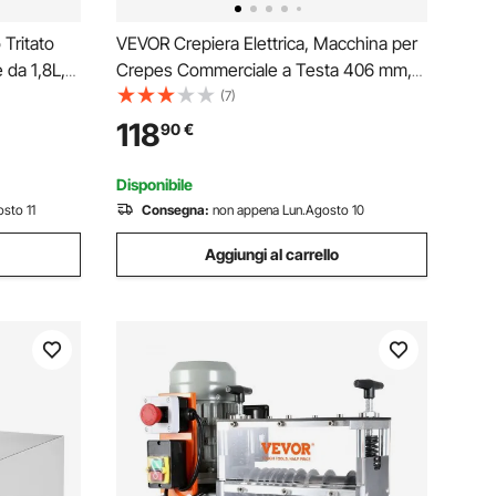
Tritato
VEVOR Crepiera Elettrica, Macchina per
 da 1,8L,
Crepes Commerciale a Testa 406 mm,
 Fine
Piastra Crepes Piastra Piana 3000 W,
(7)
 Lame in
Macchina in Acciaio Inox Antiaderente,
118
90
€
Fornello Circolare, Controllo per
Temperatura
Disponibile
sto 11
Consegna:
non appena Lun.Agosto 10
Aggiungi al carrello