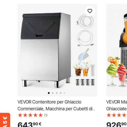
VEVOR Contenitore per Ghiaccio
VEVOR Ma
Commerciale, Macchina per Cubetti di
Ghiacciat
Ghiaccio, Capacità 136 kg, in Acciaio
Bevande F
(1)
Inox con Piedini in Gomma Antiscivolo
12 Litri, 
643
926
90
€
90