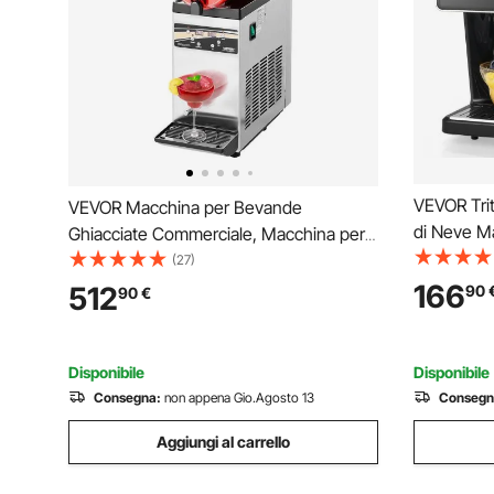
VEVOR Trit
VEVOR Macchina per Bevande
di Neve Ma
Ghiacciate Commerciale, Macchina per
di Neve da
Bevande Fredde da 15 Litri Drink Frullati
(27)
con Lama i
Margarita in Acciaio Inox, Frullatore per
166
512
90
90
€
Elettrica 
Slush per Feste Ristoranti, Caffetterie,
Bar
Disponibile
Disponibile
Consegna:
non appena Gio.Agosto 13
Consegn
Aggiungi al carrello