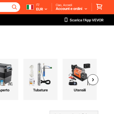
IT/
Ciao, Accedi
Account e ordini
EUR
Scarica l'App VEVOR
Aperto
Tubature
Utensili
Spor