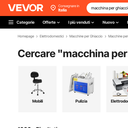
Consegnare in
Italia
Categorie
Offerte
I più venduti
Nuovo
Homepage
Elettrodomestici
Macchine per Ghiaccio
Macchine per 
Cercare "
macchina per
Mobili
Pulizia
Elettrodo