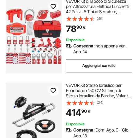
VEVOR Kit di Blocco di Sicurezza
per Attrezzatura Elettrica Lucchetti
42 Pezzi, 5 Tipi di Serrature,
Fermagli, Etichette e Fascette,
(49)
Scatola, Kit di Strumenti di Serratura
78
90
€
per Sicurezza Elettricista
Disponibile
Consegna:
non appena Ven.
Ago. 14
Aggiungi al carrello
VEVOR Kit Sterzo Idraulico per
Fuoribordo 150 CV Sistema di
Sterzo Idraulico da Barche, Volante,
Pompa del Timone, Cilindro
(24)
Idraulico e 2 Tubi Flessibili per
414
90
€
Imbarcazioni Monomotore a
Stazione Singola
Disponibile
Consegna:
Dom. Ago. 9 - Gio.
Ago. 13