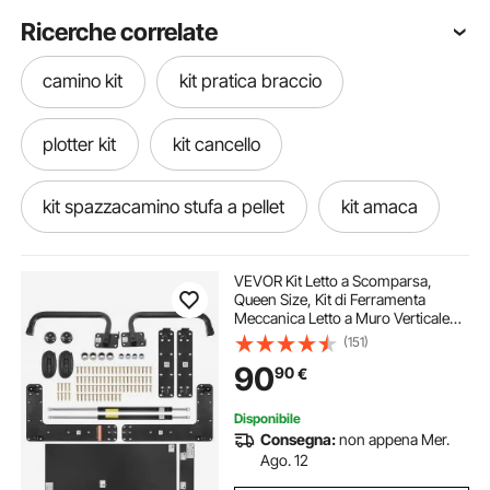
Ricerche correlate
camino kit
kit pratica braccio
plotter kit
kit cancello
kit spazzacamino stufa a pellet
kit amaca
kit patio
kit pentole
vuoto kit
VEVOR Kit Letto a Scomparsa,
Queen Size, Kit di Ferramenta
Meccanica Letto a Muro Verticale
kit per vuoto
kit cancelli a battente
Deluxe Fai da Te, Supporto Telaio
(151)
Letto per Impieghi Gravosi con Leva
90
90
€
Pneumatica, Letto a Muro
Pieghevole
kit cassone ribaltabile
Disponibile
Consegna:
non appena Mer.
kit distillatore per oli essenziali
kit ultrasuoni
Ago. 12