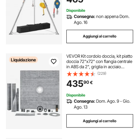
Disponibile
Consegna:
non appena Dom.
Ago. 16
Aggiungi al carrello
VEVOR Kit cordolo doccia, kit piatto
Liquidazione
doccia 72"x72" con flangia centrale
in ABS da 2", griglia in acciaio
inossidabile da 4", cordolo doccia
(229)
impermeabile, membrana e striscia,
435
90
€
bastoncini inclinati
Disponibile
Consegna:
Dom. Ago. 9 - Gio.
Ago. 13
Aggiungi al carrello