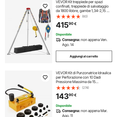
VEVOR Kit treppiede per spazi
confinati, treppiede di salvataggio
da 1800 libbre, gambe 1,34-2,15 m,
cavo da 30 m, imbracatura,
(60)
custodia per spazi ristretti
415
90
€
tradizionali
Disponibile
Consegna:
non appena Ven.
Ago. 14
Aggiungi al carrello
VEVOR Kit di Punzonatrice Idraulica
per Perforazione con 10 Dadi
Pressione Massima da 15
Tonnellate, Kit di Utensili per
(274)
Perforazione Idraulica in Acciaio
143
90
€
Misura di Dadi 1,27cm-10,16cm con
Tubo 75cm
Disponibile
Consegna:
non appena Mar.
Ago. 11