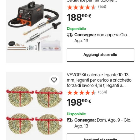
Ammaccature a Punti 6 Modalità di
(144)
Saldatura, Kit di Strumento per
188
90
€
Riparazione Ammaccature
Carrozzeria per Auto Camion Moto
Disponibile
Consegna:
non appena Gio.
Ago. 13
Aggiungi al carrello
VEVOR Kit catena e legante 10-13
mm, leganti per carico a cricchetto
forza di lavoro 4,18 t, leganti a
cricchetto e catene 10 mm x 3 m
(554)
Ganci G70, per camion,
198
90
€
ancoraggio, trasporto, traino
Disponibile
Consegna:
Dom. Ago. 9 - Gio.
Ago. 13
Aggiungi al carrello