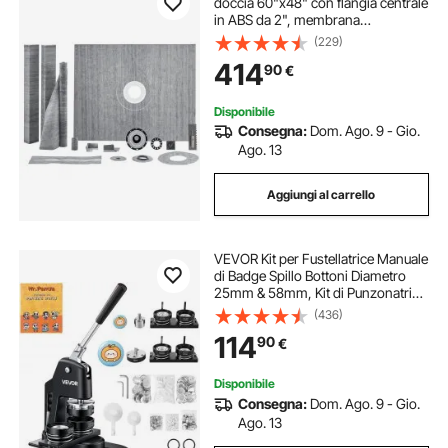
doccia 60"x48" con flangia centrale
in ABS da 2", membrana
impermeabile, griglia in acciaio
(229)
inossidabile e sigillante per giunti,
414
90
€
bastoncini per il bagno
Disponibile
Consegna:
Dom. Ago. 9 - Gio.
Ago. 13
Aggiungi al carrello
VEVOR Kit per Fustellatrice Manuale
di Badge Spillo Bottoni Diametro
25mm & 58mm, Kit di Punzonatrice
Manuale in Lega di Alluminio per
(436)
Badge Spillo Regalo Fai-da-te
114
90
€
Accessori Completi Modelli Rotondi
Disponibile
Consegna:
Dom. Ago. 9 - Gio.
Ago. 13