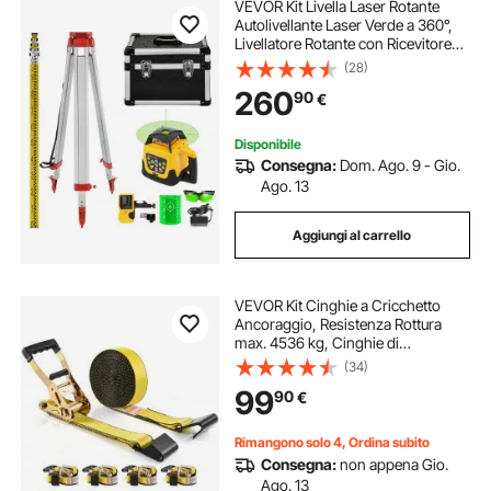
VEVOR Kit Livella Laser Rotante
Autolivellante Laser Verde a 360°,
Livellatore Rotante con Ricevitore
Automatico 500M/1640 FT,
(28)
Misuratore per Spazio Velocità di
260
90
€
Rotazione 0/60/120/300/600
giri/min
Disponibile
Consegna:
Dom. Ago. 9 - Gio.
Ago. 13
Aggiungi al carrello
VEVOR Kit Cinghie a Cricchetto
Ancoraggio, Resistenza Rottura
max. 4536 kg, Cinghie di
Tensione0,05x9 m con Cricchetto
(34)
e Gancio per Motociclette,
99
90
€
Biciclette, Traslochi 10 Pezzi
Rimorchio Portapacchi
Rimangono solo 4, Ordina subito
Consegna:
non appena Gio.
Ago. 13