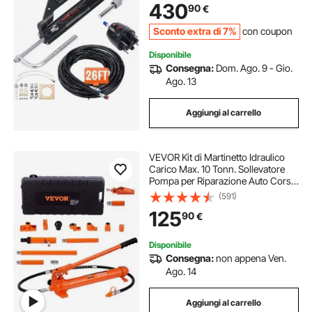
430
90
€
singola con motore singolo
Sconto extra di 7%
con coupon
Disponibile
Consegna:
Dom. Ago. 9 - Gio.
Ago. 13
Aggiungi al carrello
VEVOR Kit di Martinetto Idraulico
Carico Max. 10 Tonn. Sollevatore
Pompa per Riparazione Auto Corsa
da 135 mm, Kit Utensili Sollevatore
(591)
Idraulico Tipo d'Olio HV15 Cilindro
125
90
€
Q235B Anello di Tenuta TPU
Disponibile
Consegna:
non appena Ven.
Ago. 14
Aggiungi al carrello