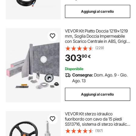
Aggiungi al carrello
VEVOR Kit Piatto Doccia 1219x1219
mm, Soglia Doccia Impermeabile
con Scarico Centrale in ABS, Griglia
in Acciaio Inox da 10 cm, 2 Bordi
(229)
Doccia Tagliabili e Cazzuola, Kit
303
90
€
Piatto Doccia Piatto Doccia
Disponibile
Consegna:
Dom. Ago. 9 - Gio.
Ago. 13
Aggiungi al carrello
VEVOR Kit sterzo idraulico
fuoribordo con cavo da 15 piedi
SS13716, sistema di sterzo idraulico
marino con volante da 13,5",
(197)
accessori per barche da viaggio