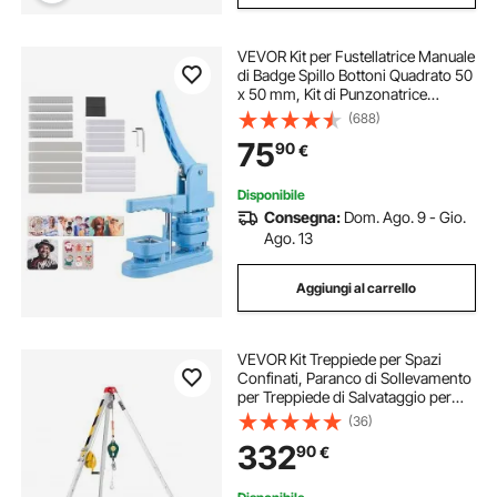
VEVOR Kit per Fustellatrice Manuale
di Badge Spillo Bottoni Quadrato 50
x 50 mm, Kit di Punzonatrice
Manuale ABS per Badge Spillo Fai-
(688)
da-Te con Accessori, Blu
75
90
€
Disponibile
Consegna:
Dom. Ago. 9 - Gio.
Ago. 13
Aggiungi al carrello
VEVOR Kit Treppiede per Spazi
Confinati, Paranco di Sollevamento
per Treppiede di Salvataggio per
Impieghi Gravosi, Verricello da 544
(36)
kg, Lunghezza Gambe Regolabili da
332
90
€
1,34 a 2,15 m, Cavo da 30 m