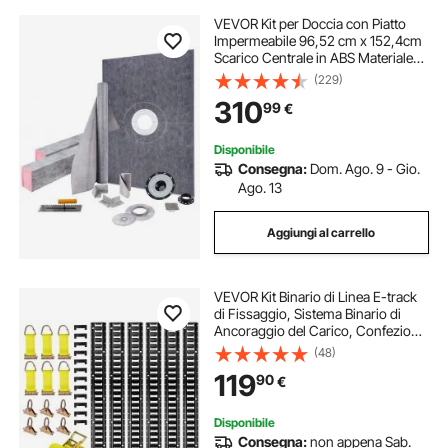
VEVOR Kit per Doccia con Piatto
Impermeabile 96,52 cm x 152,4cm
Scarico Centrale in ABS Materiale
Tagliabile, Kit da Box Doccia Piatto
(229)
Rettangolare Impermeabile con
310
99
€
Scarico Centrale in Acciaio Inox
Disponibile
Consegna:
Dom. Ago. 9 - Gio.
Ago. 13
Aggiungi al carrello
VEVOR Kit Binario di Linea E-track
di Fissaggio, Sistema Binario di
Ancoraggio del Carico, Confezione
da 6 Binari E-Track da 1524 mm,
(48)
Adatto per Garage, Furgoni,
119
90
€
Rimorchi, Motociclette
Disponibile
Consegna:
non appena Sab.