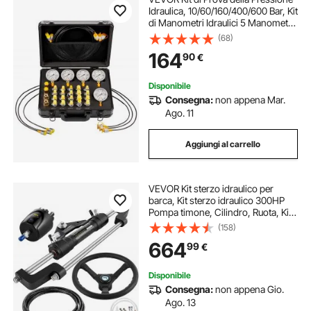
Idraulica, 10/60/160/400/600 Bar, Kit
di Manometri Idraulici 5 Manometri
20 Raccordi e 4 Raccordi a Sgancio
(68)
Rapido 3 Tubi Flessibili per
164
90
€
Escavatori e Macchinari
Disponibile
Consegna:
non appena Mar.
Ago. 11
Aggiungi al carrello
VEVOR Kit sterzo idraulico per
barca, Kit sterzo idraulico 300HP
Pompa timone, Cilindro, Ruota, Kit
di guarnizioni sterzo idraulico per
(158)
tubo flessibile da 24 piedi, Sistema
664
99
€
di sterzo per barca resiste
Disponibile
Consegna:
non appena Gio.
Ago. 13