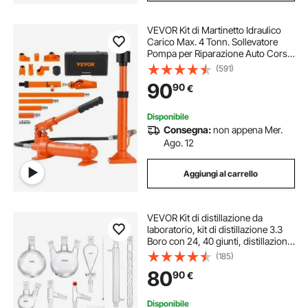
VEVOR Kit di Martinetto Idraulico
Carico Max. 4 Tonn. Sollevatore
Pompa per Riparazione Auto Corsa
da 125 mm, Kit Utensili Sollevatore
(591)
Idraulico Tipo d'Olio HV15 Cilindro
90
90
€
Q235B Anello di Tenuta TPU
Disponibile
Consegna:
non appena Mer.
Ago. 12
Aggiungi al carrello
VEVOR Kit di distillazione da
laboratorio, kit di distillazione 3.3
Boro con 24, 40 giunti, distillazione
di oli essenziali da 1000 ml, set di
(185)
attrezzature per vetreria da 29 pezzi
80
90
€
Disponibile