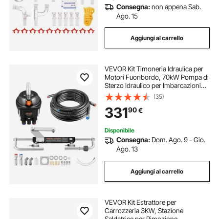
Consegna:
non appena Sab.
Ago. 15
Aggiungi al carrello
VEVOR Kit Timoneria Idraulica per
Motori Fuoribordo, 70kW Pompa di
Sterzo Idraulico per Imbarcazioni
1000 PSI 5 Giri da Blocco Corsa 200
(35)
mm, Sistema per Sterzo Idraulico
331
90
€
con Tubi Flessibili per Barche
Disponibile
Consegna:
Dom. Ago. 9 - Gio.
Ago. 13
Aggiungi al carrello
VEVOR Kit Estrattore per
Carrozzeria 3KW, Stazione
Saldatrice per Rimozione