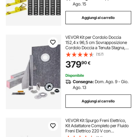
Ago. 15
Aggiungi al carrello
VEVOR Kit per Cordolo Doccia
152,4 x 96,5 cm Sovrapposizione
Cordolo Doccia a Tenuta Stagna,
con Flangia di Collegamento
(157)
Sfalsata 10 cm Griglia in Acciaio
379
90
€
Inossidabile 10 cm per La Vasca da
Bagno
Disponibile
Consegna:
Dom. Ago. 9 - Gio.
Ago. 13
Aggiungi al carrello
VEVOR Kit Spurgo Freni Elettrico,
Kit Adattatore Completo per Fluido
Freni Elettrico 220 V con
Manometro e Pompa dell'Aria