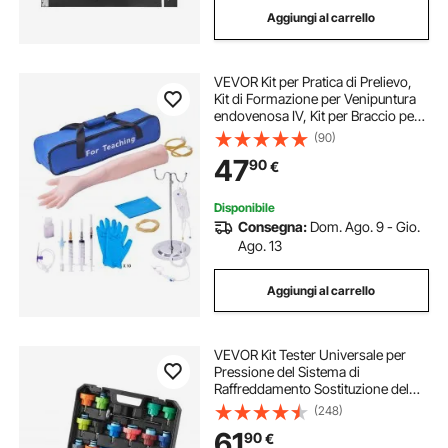
Aggiungi al carrello
kit magnete pesca
VEVOR Kit per Pratica di Prelievo,
Kit di Formazione per Venipuntura
endovenosa IV, Kit per Braccio per
Pratica per IV ad Alta Simulazione
(90)
con Borsa per il Trasporto, Pratica e
47
90
€
Abilità IV Perfette
Disponibile
Consegna:
Dom. Ago. 9 - Gio.
Ago. 13
Aggiungi al carrello
VEVOR Kit Tester Universale per
Pressione del Sistema di
Raffreddamento Sostituzione del
Radiatore, Kit Adattatori per Pompa
(248)
a Mano Kit Tester per Pressione con
61
90
€
Valigetta Portatile Auto Moto