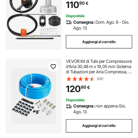
110
90
€
Disponibile
Consegna:
Dom. Ago. 9 - Gio.
Ago. 13
Aggiungi al carrello
VEVOR Kit di Tubi per Compressore
d'Aria 30,48 m x 19,05 mm Sistema
di Tubazioni per Aria Compressa, a
Prova di Perdite, Resistente alla
(68)
Pressione, Kit di Tubi per Linee di
120
90
€
Aria Compressa per Garage
Disponibile
Consegna:
non appena Gio.
Ago. 13
Aggiungi al carrello