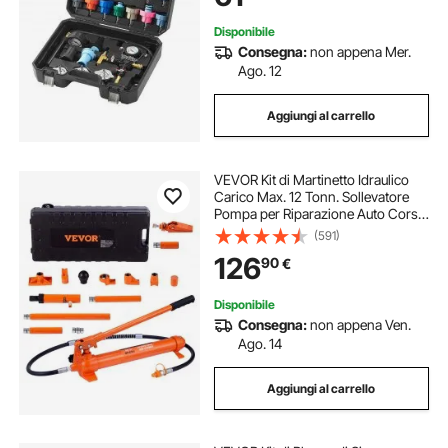
Camion
Disponibile
Consegna:
non appena Mer.
Ago. 12
Aggiungi al carrello
VEVOR Kit di Martinetto Idraulico
Carico Max. 12 Tonn. Sollevatore
Pompa per Riparazione Auto Corsa
da 135 mm, Kit Utensili Sollevatore
(591)
Idraulico Tipo d'Olio HV15 Cilindro
126
90
€
Q235B Anello di Tenuta TPU
Disponibile
Consegna:
non appena Ven.
Ago. 14
Aggiungi al carrello