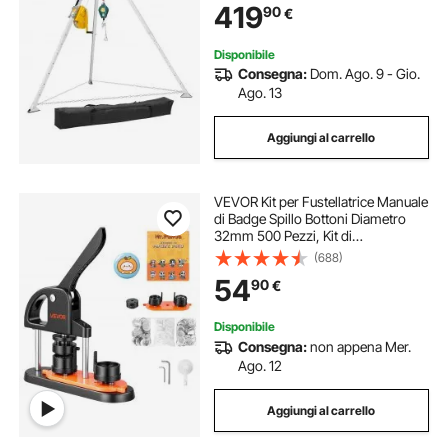
419
90
€
1,34 a 2,15 m, Cavo da 30 m
Disponibile
Consegna:
Dom. Ago. 9 - Gio.
Ago. 13
Aggiungi al carrello
VEVOR Kit per Fustellatrice Manuale
di Badge Spillo Bottoni Diametro
32mm 500 Pezzi, Kit di
Punzonatrice Manuale in Plastica
(688)
per Badge Spillo Fai-da-te con
54
90
€
Accessori Completi Modelli da
Diametro 32mm
Disponibile
Consegna:
non appena Mer.
Ago. 12
Aggiungi al carrello