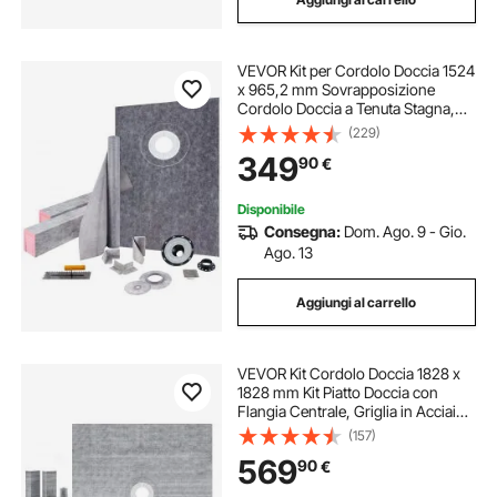
VEVOR Kit per Cordolo Doccia 1524
x 965,2 mm Sovrapposizione
Cordolo Doccia a Tenuta Stagna,
con Flangia di Collegamento Offset
(229)
in ABS 10 cm Griglia in Acciaio
349
90
€
Inossidabile 10 cm per La Vasca da
Bagno
Disponibile
Consegna:
Dom. Ago. 9 - Gio.
Ago. 13
Aggiungi al carrello
VEVOR Kit Cordolo Doccia 1828 x
1828 mm Kit Piatto Doccia con
Flangia Centrale, Griglia in Acciaio
Inossidabile 101,6 mm Cordolo
(157)
Doccia Impermeabile, Bastoncini
569
90
€
Inclinati per Piatto Doccia