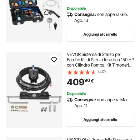
Disponibile
Consegna:
non appena Gio.
Ago. 13
Aggiungi al carrello
VEVOR Sistema di Sterzo per
Barche Kit di Sterzo Idraulico 150 HP
con Cilindro Pompa, Kit Timoneria
Idraulica Fuoribordo in Lega di
(417)
Alluminio ad Alta Resistenza per un
409
90
€
Massimo di 150 HP
Disponibile
Consegna:
non appena Mar.
Ago. 11
Aggiungi al carrello
VEVOR Kit di Prova della Pressione