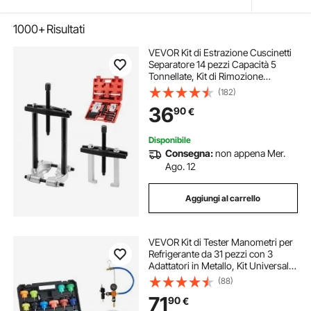
1000+
Risultati
VEVOR Kit di Estrazione Cuscinetti
Separatore 14 pezzi Capacità 5
Tonnellate, Kit di Rimozione
Cuscinetti a Pignone con Ganasce
(182)
Set di Estrattori Utensili per
36
90
€
Divisione, Kit Utensili per
Autoveicoli
Disponibile
Consegna:
non appena Mer.
Ago. 12
Aggiungi al carrello
VEVOR Kit di Tester Manometri per
Refrigerante da 31 pezzi con 3
Adattatori in Metallo, Kit Universale
per Prova di Pressione del
(88)
Radiatore per Autoveicoli, con
71
90
€
Pompa di Pressione Riempitivo