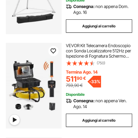
Disponibile
Consegna:
non appena Dom.
Ago. 16
Aggiungi al carrello
VEVOR Kit Telecamera Endoscopio
con Sonda Localizzatore 512Hz per
Ispezione di Fognatura Schermo
LCD Colorata 9 Pollici Cavo 50m,
(750)
Telecamera Ispezione Sonda
Portatile per Tubi Angolazione
Termina Ago. 14
Visiva 130°
511
90
€
-
33%
759,90
€
Disponibile
Consegna:
non appena Ven.
Ago. 14
Aggiungi al carrello