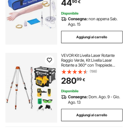
44
90
€
Abilità IV Perfette
Disponibile
Consegna:
non appena Sab.
Ago. 15
Aggiungi al carrello
VEVOR Kit Livella Laser Rotante
Raggio Verde, Kit Livella Laser
Rotante a 360° con Treppiede
Portata 500 m, Pendenza
(198)
Regolabile, Angolo Scansione
280
99
€
Flessibile con Telecomando
Custodia per Trasporto
Disponibile
Consegna:
Dom. Ago. 9 - Gio.
Ago. 13
Aggiungi al carrello