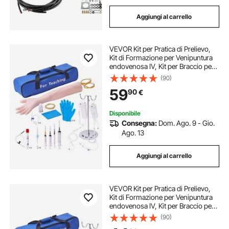
Aggiungi al carrello
VEVOR Kit per Pratica di Prelievo,
Kit di Formazione per Venipuntura
endovenosa IV, Kit per Braccio per
Pratica per IV ad Alta Simulazione
(90)
con Borsa per il Trasporto, Pratica e
59
90
€
Abilità IV Perfette
Disponibile
Consegna:
Dom. Ago. 9 - Gio.
Ago. 13
Aggiungi al carrello
VEVOR Kit per Pratica di Prelievo,
Kit di Formazione per Venipuntura
endovenosa IV, Kit per Braccio per
Pratica per IV ad Alta Simulazione
(90)
con Borsa per il Trasporto, Pratica e