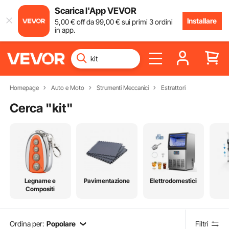
Scarica l'App VEVOR
Installare
5
,00
€
off da
99
,00
€
sui primi 3 ordini
in app.
Homepage
Auto e Moto
Strumenti Meccanici
Estrattori
Cerca "
kit
"
Legname e
Pavimentazione
Elettrodomestici
Compositi
Ordina per:
Popolare
Filtri