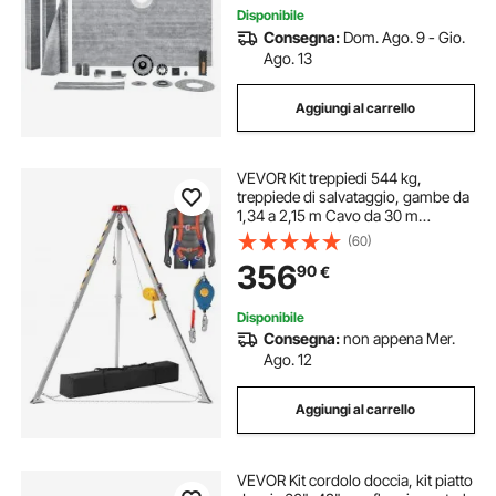
Disponibile
Consegna:
Dom. Ago. 9 - Gio.
Ago. 13
Aggiungi al carrello
VEVOR Kit treppiedi 544 kg,
treppiede di salvataggio, gambe da
1,34 a 2,15 m Cavo da 30 m
Protezione anticaduta, imbracatura,
(60)
borsa di stoccaggio per spazi
356
90
€
confinati
Disponibile
Consegna:
non appena Mer.
Ago. 12
Aggiungi al carrello
VEVOR Kit cordolo doccia, kit piatto