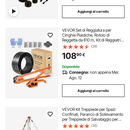
Aggiungi al carrello
VEVOR Set di Reggiatura per
Cinghie Plastiche, Rotolo di
Reggetta da 610 m, Kit di Reggiatrici
Manuali per Imballaggio Magazzino
(38)
Trasporto, con 600 Sigilli Metallici,
108
90
€
200 Protezioni Angolari, Guanti
Disponibile
Consegna:
non appena Mer.
Ago. 12
Aggiungi al carrello
VEVOR Kit Treppiede per Spazi
Confinati, Paranco di Sollevamento
per Treppiede di Salvataggio per
Impieghi Gravosi, Verricello da 1179
(36)
kg, Lunghezza Gambe Regolabili da