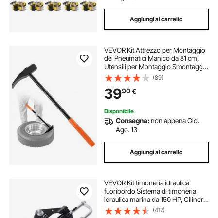
Aggiungi al carrello
VEVOR Kit Attrezzo per Montaggio
dei Pneumatici Manico da 81 cm,
Utensili per Montaggio Smontaggio
Pneumatici con Stallonatore a
(89)
Forma di Becco d'Anatra,
39
90
€
Riparazione da Officina Garage
Veicoli
Disponibile
Consegna:
non appena Gio.
Ago. 13
Aggiungi al carrello
VEVOR Kit timoneria idraulica
fuoribordo Sistema di timoneria
idraulica marina da 150 HP, Cilindro
di bloccaggio bidirezionale Tubo da
(417)
26 piedi, per barche a stazione