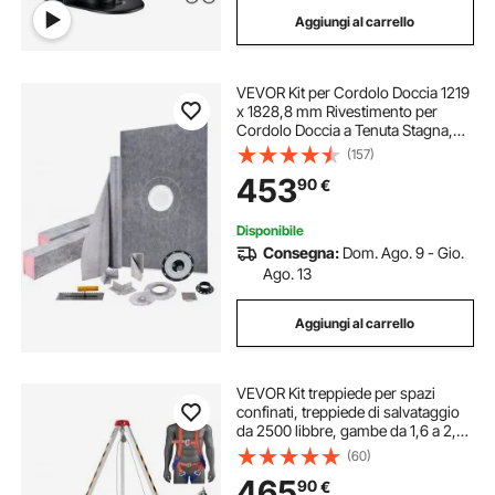
Aggiungi al carrello
VEVOR Kit per Cordolo Doccia 1219
x 1828,8 mm Rivestimento per
Cordolo Doccia a Tenuta Stagna,
con Flangia di Collegamento
(157)
Centrale 10 cm Griglia in Acciaio
453
90
€
Inossidabile 10 cm per La Vasca da
Bagno
Disponibile
Consegna:
Dom. Ago. 9 - Gio.
Ago. 13
Aggiungi al carrello
VEVOR Kit treppiede per spazi
confinati, treppiede di salvataggio
da 2500 libbre, gambe da 1,6 a 2,45
m Cavo da 30 m imbracatura,
(60)
borsa di stoccaggio per spazi
465
90
€
ristretti tradizionali