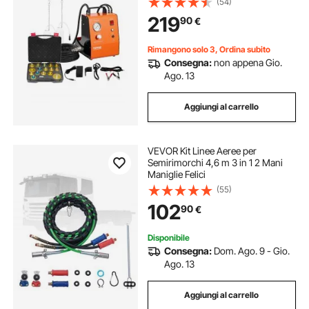
(54)
Integrata, Set Adattatori Versatili per
219
90
€
Spurgo Freni per Alimentazione CC
CA
Rimangono solo 3, Ordina subito
Consegna:
non appena Gio.
Ago. 13
Aggiungi al carrello
VEVOR Kit Linee Aeree per
Semirimorchi 4,6 m 3 in 1 2 Mani
Maniglie Felici
(55)
102
90
€
Disponibile
Consegna:
Dom. Ago. 9 - Gio.
Ago. 13
Aggiungi al carrello