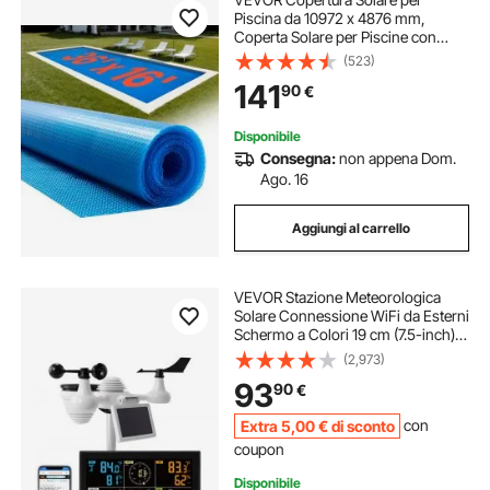
Piscina da 10972 x 4876 mm,
Coperta Solare per Piscine con
Doppio Strato d'Aria Termoisolante
(523)
per Piscine, Assorbimento del
141
90
€
Calore Diurno, Ritenzione del
Calore Notturno
Disponibile
Consegna:
non appena Dom.
Ago. 16
Aggiungi al carrello
VEVOR Stazione Meteorologica
Solare Connessione WiFi da Esterni
Schermo a Colori 19 cm (7.5-inch)
Funzione 7 in 1, Stazione Meteo
(2,973)
Display 19 cm Distanza di
93
90
€
Trasmissione da 150m, Stazione
Meteo Solare
Extra
5
,00
€
di sconto
con
coupon
Disponibile