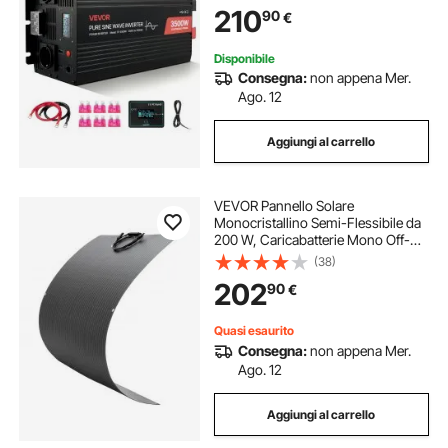
Caricabatteria Solare da Auto con
210
90
€
Display LCD, Telecomando, Porte
USB e Tipo C, Prese CA
Disponibile
Consegna:
non appena Mer.
Ago. 12
Aggiungi al carrello
VEVOR Pannello Solare
Monocristallino Semi-Flessibile da
200 W, Caricabatterie Mono Off-
Grid con Alta Efficienza con Uscita
(38)
MC4, Impermeabile IP67 per
202
90
€
Superfici Curve di Cabine di
Camper e Auto
Quasi esaurito
Consegna:
non appena Mer.
Ago. 12
Aggiungi al carrello