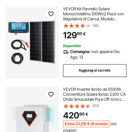
VEVOR Kit Pannello Solare
Monocristallino 100Wx2 Pezzi con
Regolatore di Carica, Modulo
Fotovoltaico Monocristallino
(86)
Impermeabile IP68 per Casa,
129
90
€
Camper, Barca, Off-Grid, Set di 2
Pannelli Fotovoltaici
Disponibile
Consegna:
non appena Gio.
Ago. 13
Aggiungi al carrello
VEVOR Inverter Ibrido da 5500W
Convertitore Solare Ibrido 230V CA
Onda Sinusoidale Pura Off-Grid con
Regolatore di Carica Solare MPPT
(83)
100A Integrato, Inverter Solare
420
90
€
Ibrido Regolatore MPPT Integrato
Extra
21
,00
€
di sconto
con
coupon