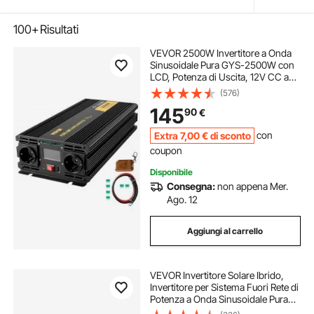
100+
Risultati
VEVOR 2500W Invertitore a Onda
Sinusoidale Pura GYS-2500W con
LCD, Potenza di Uscita, 12V CC a
230V CA, Inverter Onda Pura 12V
(576)
230V 2500W, Invertitore
145
90
€
Convertitore di Potenza, con LCD e
Telecomando
Extra
7
,00
€
di sconto
con
coupon
Disponibile
Consegna:
non appena Mer.
Ago. 12
Aggiungi al carrello
VEVOR Invertitore Solare Ibrido,
Invertitore per Sistema Fuori Rete di
Potenza a Onda Sinusoidale Pura
Tutto in Uno, 48 V CC 220/230 V