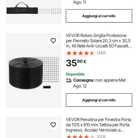
Ago. 11
Aggiungi al carrello
VEVOR Rotolo Griglia Protezione
per Pannello Solare 20,3 cm x 30,5
m, Kit Rete Anti-Uccelli 50 Fascette
Rivestimento in PVC Antiruggine
(243)
Rete Metallica da 12,7 mm, Griglia
35
90
€
Protezione Pannelli Solari
Disponibile
Consegna:
non appena Mer.
Ago. 12
Aggiungi al carrello
VEVOR Pensilina per Finestra Porta
da 1125 x 610 mm Tettoia per Porta
Ingresso, Acciaio Verniciato a
Polvere Antiruggine, Pensilina per
(223)