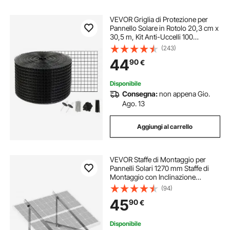
VEVOR Griglia di Protezione per
Pannello Solare in Rotolo 20,3 cm x
30,5 m, Kit Anti-Uccelli 100
Fascette in Acciaio Inox
(243)
Rivestimento in PVC Antiruggine
44
90
€
Rete Metallica 12 mm Max per
Protezione
Disponibile
Consegna:
non appena Gio.
Ago. 13
Aggiungi al carrello
VEVOR Staffe di Montaggio per
Pannelli Solari 1270 mm Staffe di
Montaggio con Inclinazione
Regolabile 0 a 90° Supportano
(94)
Pannelli Solari da 100-550 W con
45
90
€
Gambe Inclinabili Pieghevoli per
Camper, Barca
Disponibile