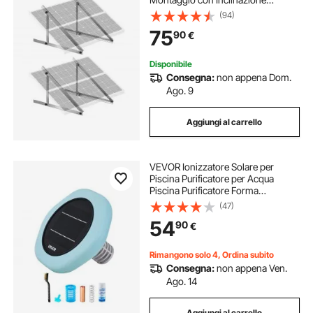
Regolabile 0 a 90° Supportano
(94)
Pannelli Solari da 100-400 W con
75
90
€
Gambe Inclinabili Pieghevoli per
Barca, Tetto
Disponibile
Consegna:
non appena Dom.
Ago. 9
Aggiungi al carrello
VEVOR Ionizzatore Solare per
Piscina Purificatore per Acqua
Piscina Purificatore Forma
Esagonale max. 170343 L,
(47)
Ionizzatore ad Energia Solare
54
90
€
Galleggiante per Piscina SPA Vasca
Idromassaggio
Rimangono solo 4, Ordina subito
Consegna:
non appena Ven.
Ago. 14
Aggiungi al carrello