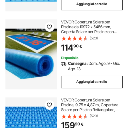
Aggiungi al carrello
VEVOR Copertura Solare per
Piscina da 10972 x 5486 mm,
Coperta Solare per Piscine con
Doppio Strato d'Aria Termoisolante
(523)
per Piscine, Assorbimento del
114
90
€
Calore Diurno, Ritenzione del
Calore Notturno
Disponibile
Consegna:
Dom. Ago. 9 - Gio.
Ago. 13
Aggiungi al carrello
VEVOR Copertura Solare per
Piscina, 9,75 x 4,87 m, Copertura
Solare per Piscina Rettangolare,
Spessore 0,4 mm, Protezione per
(523)
Piscina per Piscina Interrata Fuori
159
90
€
Terra, per Riscaldamento Acqua,