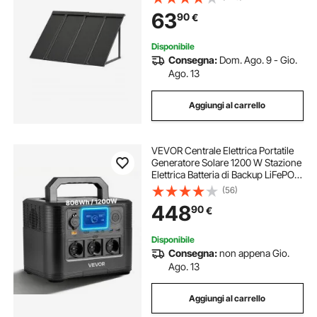
Patio Esterna, per Protezione da
63
90
€
Pioggia, Neve e Luce Solare
Disponibile
Consegna:
Dom. Ago. 9 - Gio.
Ago. 13
Aggiungi al carrello
VEVOR Centrale Elettrica Portatile
Generatore Solare 1200 W Stazione
Elettrica Batteria di Backup LiFePO4
806 Wh con 9 Porte di Uscita per
(56)
Campeggio Viaggio Emergenza,
448
90
€
Pannello Solare Non Incluso
Disponibile
Consegna:
non appena Gio.
Ago. 13
Aggiungi al carrello