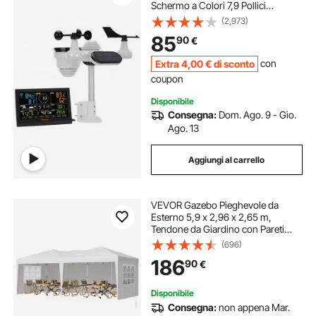
Schermo a Colori 7,9 Pollici
Funzione 7 in 1, Stazione Meteo
(2,973)
Display 7,9 Pollici Distanza di
85
90
€
Trasmissione da 150m, Stazione
Meteo Solare
Extra
4
,00
€
di sconto
con
coupon
Disponibile
Consegna:
Dom. Ago. 9 - Gio.
Ago. 13
Aggiungi al carrello
VEVOR Gazebo Pieghevole da
Esterno 5,9 x 2,96 x 2,65 m,
Tendone da Giardino con Pareti
Laterali Finestre Ventilate, Altezza
(696)
Regolabile in 3 Livelli, Tenda
186
90
€
Protezione Solare per Eventi
all'Aperto
Disponibile
Consegna:
non appena Mar.