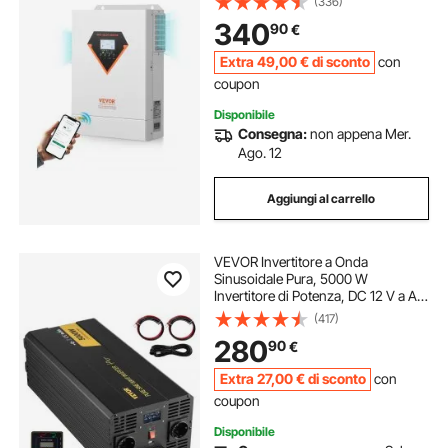
(336)
CA, 6000 W, con Regolatore Solare
340
90
€
da 120 A Integrato
Extra
49
,00
€
di sconto
con
coupon
Disponibile
Consegna:
non appena Mer.
Ago. 12
Aggiungi al carrello
VEVOR Invertitore a Onda
Sinusoidale Pura, 5000 W
Invertitore di Potenza, DC 12 V a AC
230 V Invertitore per Auto con
(417)
Schermo LCD Porta USB,
280
90
€
Telecomando, per Camper Sistema
Solare Viaggio Campeggio
Extra
27
,00
€
di sconto
con
coupon
Disponibile