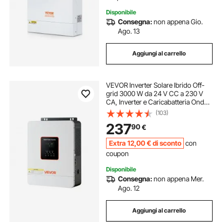
Disponibile
Consegna:
non appena Gio.
Ago. 13
Aggiungi al carrello
VEVOR Inverter Solare Ibrido Off-
grid 3000 W da 24 V CC a 230 V
CA, Inverter e Caricabatteria Onda
Sinusoidale Pura, Regolatore Solare
(103)
MPPT da 80 A Integrato,
237
90
€
Compatibile con Batteria al Litio al
Piombo
Extra
12
,00
€
di sconto
con
coupon
Disponibile
Consegna:
non appena Mer.
Ago. 12
Aggiungi al carrello