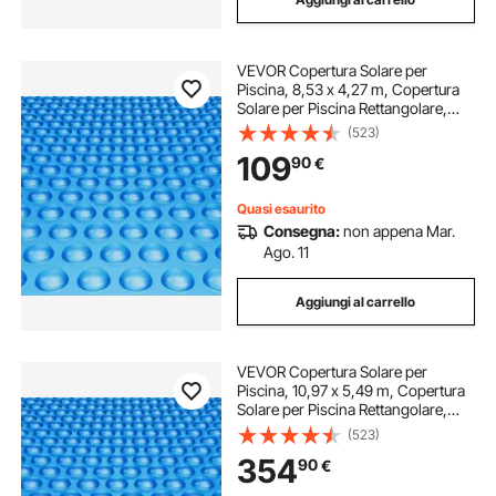
VEVOR Copertura Solare per
Piscina, 8,53 x 4,27 m, Copertura
Solare per Piscina Rettangolare,
Spessore 0,3 mm, Protezione per
(523)
Piscina per Piscina Interrata Fuori
109
90
€
Terra, per Riscaldamento Acqua,
Blu
Quasi esaurito
Consegna:
non appena Mar.
Ago. 11
Aggiungi al carrello
VEVOR Copertura Solare per
Piscina, 10,97 x 5,49 m, Copertura
Solare per Piscina Rettangolare,
Spessore 0,4 mm, Protezione per
(523)
Piscina per Piscina Interrata Fuori
354
90
€
Terra, per Riscaldamento Acqua,
Blu