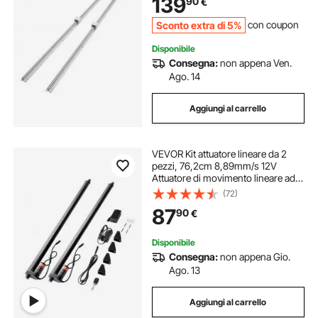
139
90
€
Acciaio al Carbonio Carico Statico
1370N
Sconto extra di 5%
con coupon
Disponibile
Consegna:
non appena Ven.
Ago. 14
Aggiungi al carrello
VEVOR Kit attuatore lineare da 2
pezzi, 76,2cm 8,89mm/s 12V
Attuatore di movimento lineare ad
alta velocità, attuatore lineare da
(72)
99,79kg/1000N per sollevare
87
90
€
TV/tavolo/divano, protezione IP54
Disponibile
Consegna:
non appena Gio.
Ago. 13
Aggiungi al carrello