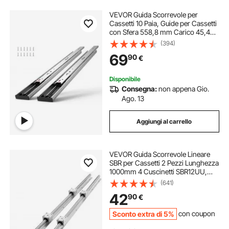
VEVOR Guida Scorrevole per
Cassetti 10 Paia, Guide per Cassetti
con Sfera 558,8 mm Carico 45,4
kg, Guida Cassetto Estraibile
(394)
Laterale Estensione Completa
69
90
€
Ripiano dell'Armadio, Set di Guida
Cassetti
Disponibile
Consegna:
non appena Gio.
Ago. 13
Aggiungi al carrello
VEVOR Guida Scorrevole Lineare
SBR per Cassetti 2 Pezzi Lunghezza
1000mm 4 Cuscinetti SBR12UU,
Binario di Guida 2 Pz per
(641)
Scorrimento per Cassetti Mobili in
42
90
€
Acciaio al Carbonio Carico Statico
549N
Sconto extra di 5%
con coupon