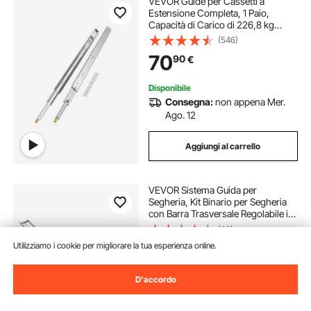
VEVOR Guide per Cassetti a
Estensione Completa, 1 Paio,
Capacità di Carico di 226,8 kg
Binario per Cassetti con
(546)
Bloccaggio, Cuscinetti a Sfera con
70
90
€
Guida Scorrevole, Lunghezza
Estensione 1321 mm
Disponibile
Consegna:
non appena Mer.
Ago. 12
Aggiungi al carrello
VEVOR Sistema Guida per
Segheria, Kit Binario per Segheria
con Barra Trasversale Regolabile in
Alluminio Lunghezza 3,66 m,
(38)
Sistema di Binario per Motoseghe,
125
Utilizziamo i cookie per migliorare la tua esperienza online.
90
€
2 Cunei, Kit Guida Regolabile da
Falegnami
Sconto extra di 3%
con coupon
D'accordo
Disponibile
Consegna:
Lun. Ago. 10 - Ven.