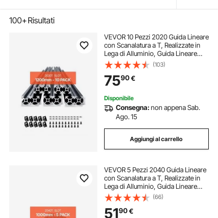
100+
Risultati
VEVOR 10 Pezzi 2020 Guida Lineare
con Scanalatura a T, Realizzate in
Lega di Alluminio, Guida Lineare
Anodizzata Estruso ad Alta
(103)
Resistenza per Stampante,
75
90
€
Incisione Laser, Nero 1200 mm
Disponibile
Consegna:
non appena Sab.
Ago. 15
Aggiungi al carrello
VEVOR 5 Pezzi 2040 Guida Lineare
con Scanalatura a T, Realizzate in
Lega di Alluminio, Guida Lineare
Anodizzata Estruso ad Alta
(66)
Resistenza per Stampante,
51
90
€
Incisione Laser, Nero 1000 mm