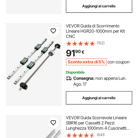
Aggiungi al carrello
VEVOR Guida di Scorrimento
Lineare HGR20-1000mm per Kit
CNC
(152)
91
90
€
Sconto extra di 5%
con coupon
Disponibile
Consegna:
non appena Lun.
Ago. 17
Aggiungi al carrello
VEVOR Guida Scorrevole Lineare
SBR16 per Cassetti 2 Pezzi
Lunghezza 1000mm 4 Cuscinetti
SBR16UU, Binario di Guida 2 Pz per
(641)