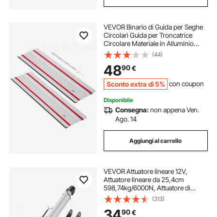
VEVOR Binario di Guida per Seghe
Circolari Guida per Troncatrice
Circolare Materiale in Alluminio
Lunghezza Guida 698,5 mm Kit di
(44)
Guide 2 pz Connettore 1 pz
48
90
€
Lavorazione del Legno da
Falegnameria
Sconto extra di 5%
con coupon
Disponibile
Consegna:
non appena Ven.
Ago. 14
Aggiungi al carrello
VEVOR Attuatore lineare 12V,
Attuatore lineare da 25,4cm
598,74kg/6000N, Attuatore di
movimento lineare da 4,826mm/s
(313)
con staffa di montaggio e
34
90
€
protezione IP44 per porte elettriche