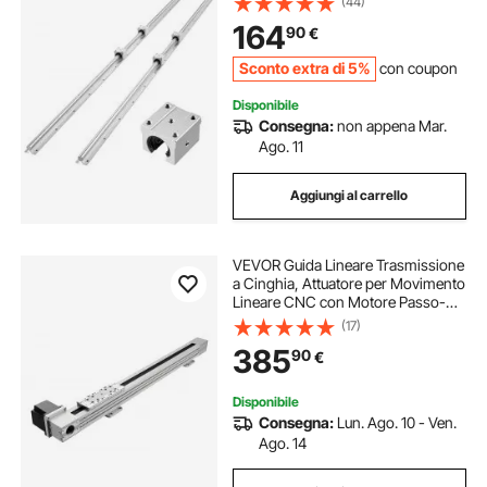
(44)
di Guida Lineare di Scorrimento per
164
90
€
Macchine da Taglio, Fresatura
Sconto extra di 5%
con coupon
Disponibile
Consegna:
non appena Mar.
Ago. 11
Aggiungi al carrello
VEVOR Guida Lineare Trasmissione
a Cinghia, Attuatore per Movimento
Lineare CNC con Motore Passo-
passo Nema 34, Corsa Effettiva
(17)
600 mm, Binario per Movimento
385
90
€
per Macchina per Incisione,
Stampante 3D
Disponibile
Consegna:
Lun. Ago. 10 - Ven.
Ago. 14