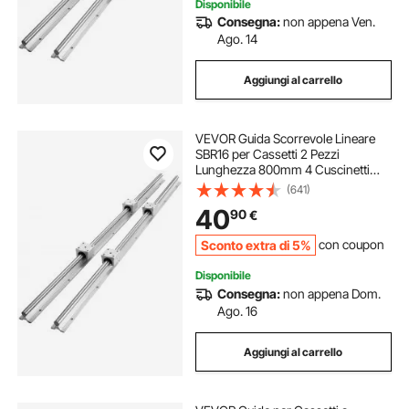
Disponibile
Consegna:
non appena Ven.
Ago. 14
Aggiungi al carrello
VEVOR Guida Scorrevole Lineare
SBR16 per Cassetti 2 Pezzi
Lunghezza 800mm 4 Cuscinetti
SBR16UU, Binario di Guida 2 Pz per
(641)
Scorrimento per Cassetti Mobili in
40
90
€
Acciaio al Carbonio Carico Statico
774N
Sconto extra di 5%
con coupon
Disponibile
Consegna:
non appena Dom.
Ago. 16
Aggiungi al carrello