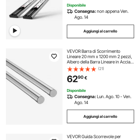
Disponibile
Consegna:
non appena Ven.
Ago. 14
Aggiungi al carrello
VEVOR Barra di Scorrimento
Lineare 20 mm x 1200 mm 2 pezzi,
Albero della Barra Lineare in Acciaio
al Carbonio SFC20, Antiruggine,
(21)
Barra per Guide Lineari per
62
90
€
Macchina da Taglio, Fresatura
Perforazione
Disponibile
Consegna:
Lun. Ago. 10 - Ven.
Ago. 14
Aggiungi al carrello
VEVOR Guida Scorrevole per