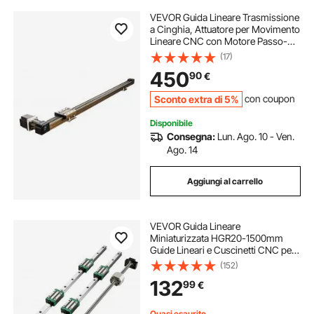
VEVOR Guida Lineare Trasmissione
a Cinghia, Attuatore per Movimento
Lineare CNC con Motore Passo-
passo Nema34, Corsa Effettiva
(17)
1300 mm per Macchina per
450
90
€
Incisione, Fresatrice CNC,
Stampante 3D
Sconto extra di 5%
con coupon
Disponibile
Consegna:
Lun. Ago. 10 - Ven.
Ago. 14
Aggiungi al carrello
VEVOR Guida Lineare
Miniaturizzata HGR20-1500mm
Guide Lineari e Cuscinetti CNC per
Macchine di Automazione Fresatrici
(152)
CNC fai da te, Guida Lineare di
132
99
€
Scorrimento
Quasi esaurito