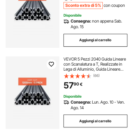
Sconto extra di 5%
con coupon
Disponibile
Consegna:
non appena Sab.
Ago. 15
Aggiungi al carrello
VEVOR 5 Pezzi 2040 Guida Lineare
con Scanalatura a T, Realizzate in
Lega di Alluminio, Guida Lineare
Anodizzata Estruso ad Alta
(66)
Resistenza per Stampante,
57
90
€
Incisione Laser, Nero 1200 mm
Disponibile
Consegna:
Lun. Ago. 10 - Ven.
Ago. 14
Aggiungi al carrello