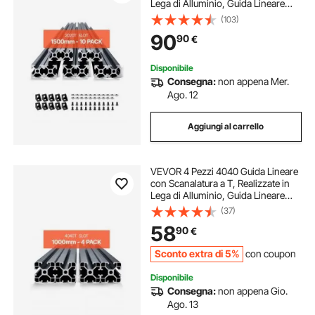
Lega di Alluminio, Guida Lineare
Anodizzata Estruso ad Alta
(103)
Resistenza per Stampante,
90
90
€
Incisione Laser, Nero 1500 mm
Disponibile
Consegna:
non appena Mer.
Ago. 12
Aggiungi al carrello
VEVOR 4 Pezzi 4040 Guida Lineare
con Scanalatura a T, Realizzate in
Lega di Alluminio, Guida Lineare
Anodizzata Estruso ad Alta
(37)
Resistenza per Stampante,
58
90
€
Incisione Laser, Nero 1000 mm
Sconto extra di 5%
con coupon
Disponibile
Consegna:
non appena Gio.
Ago. 13