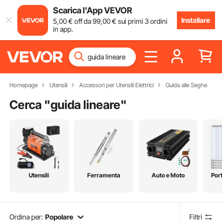
Scarica l'App VEVOR
Installare
5
,00
€
off da
99
,00
€
sui primi 3 ordini
in app.
Homepage
Utensili
Accessori per Utensili Elettrici
Guida alle Seghe
Cerca "
guida lineare
"
Utensili
Ferramenta
Auto e Moto
Port
Ordina per:
Popolare
Filtri