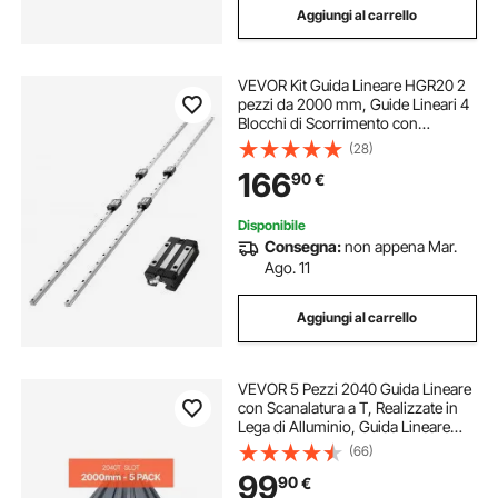
Aggiungi al carrello
VEVOR Kit Guida Lineare HGR20 2
pezzi da 2000 mm, Guide Lineari 4
Blocchi di Scorrimento con
Cuscinetti, Kit Antiruggine per Fai
(28)
da te, Router CNC, Torni, Fresatrici,
166
90
€
Stampanti 3D
Disponibile
Consegna:
non appena Mar.
Ago. 11
Aggiungi al carrello
VEVOR 5 Pezzi 2040 Guida Lineare
con Scanalatura a T, Realizzate in
Lega di Alluminio, Guida Lineare
Anodizzata Estruso ad Alta
(66)
Resistenza per Stampante,
99
90
€
Incisione Laser, Nero 2000 mm