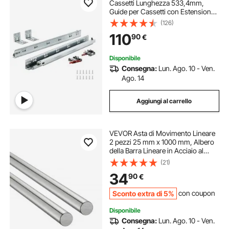
Cassetti Lunghezza 533,4mm,
Guide per Cassetti con Estensione
Carico max. 45,4kg, Guida
(126)
Cassetto Estraibile Laterale in
110
90
€
Acciaio al Carbonio, Set di Guida
Cassetti 10 Pezzi
Disponibile
Consegna:
Lun. Ago. 10 - Ven.
Ago. 14
Aggiungi al carrello
VEVOR Asta di Movimento Lineare
2 pezzi 25 mm x 1000 mm, Albero
della Barra Lineare in Acciaio al
Carbonio SFC25, Asta per Guide
(21)
Lineari per Macchina da Taglio,
34
90
€
Rettifica, Fresatura Perforazione
Sconto extra di 5%
con coupon
Disponibile
Consegna:
Lun. Ago. 10 - Ven.