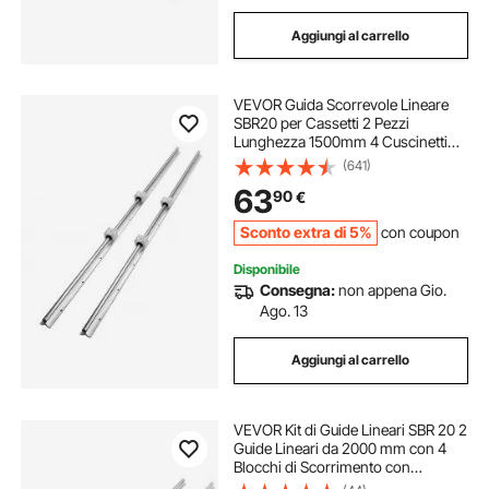
Aggiungi al carrello
VEVOR Guida Scorrevole Lineare
SBR20 per Cassetti 2 Pezzi
Lunghezza 1500mm 4 Cuscinetti
SBR20UU, Binario di Guida 2 Pz per
(641)
Scorrimento per Cassetti Mobili in
63
90
€
Acciaio al Carbonio Carico Statico
1370N
Sconto extra di 5%
con coupon
Disponibile
Consegna:
non appena Gio.
Ago. 13
Aggiungi al carrello
VEVOR Kit di Guide Lineari SBR 20 2
Guide Lineari da 2000 mm con 4
Blocchi di Scorrimento con
Cuscinetti, Albero Supportato, Set