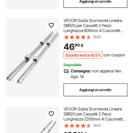
Aggiungi al carrello
VEVOR Guida Scorrevole Lineare
SBR20 per Cassetti 2 Pezzi
Lunghezza 800mm 4 Cuscinetti
SBR20UU, Binario di Guida 2 Pz per
(641)
Scorrimento per Cassetti Mobili in
46
90
€
Acciaio al Carbonio Carico Statico
882N
Sconto extra di 5%
con coupon
Disponibile
Consegna:
non appena Ven.
Ago. 14
Aggiungi al carrello
VEVOR Guida Scorrevole Lineare
SBR20 per Cassetti 2 Pezzi
Lunghezza 2200mm 4 Cuscinetti
SBR20UU, Binario di Guida 2 Pz per
(641)
Scorrimento per Cassetti Mobili in