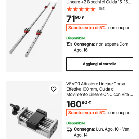
Lineare +2 Blocchi di Guida 15-1550
mm, Binari Lineari CNC, per Router
(154)
CNC / Smerigliatrice CNC / Stampa
71
90
€
di Macchine Industriali
Sconto extra di 5%
con coupon
Disponibile
Consegna:
non appena Dom.
Ago. 16
Aggiungi al carrello
VEVOR Attuatore Lineare Corsa
Effettiva 100 mm, Guida di
Movimento Lineare CNC con Vite a
Sfere, Doppio Asse Ottico, Alta
160
90
€
Precisione C7, Blocco Scorrevole
con Cuscinetto per Asse XYZ del
Sconto extra di 5%
con coupon
Router CNC
Disponibile
Consegna:
Lun. Ago. 10 - Ven.
Ago. 14