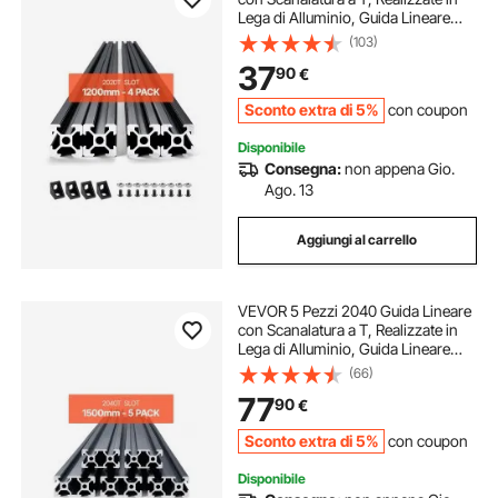
Lega di Alluminio, Guida Lineare
Anodizzata Estruso ad Alta
(103)
Resistenza per Stampante,
37
90
€
Incisione Laser, Nero 1200 mm
Sconto extra di 5%
con coupon
Disponibile
Consegna:
non appena Gio.
Ago. 13
Aggiungi al carrello
VEVOR 5 Pezzi 2040 Guida Lineare
con Scanalatura a T, Realizzate in
Lega di Alluminio, Guida Lineare
Anodizzata Estruso ad Alta
(66)
Resistenza per Stampante,
77
90
€
Incisione Laser, Nero 1500 mm
Sconto extra di 5%
con coupon
Disponibile