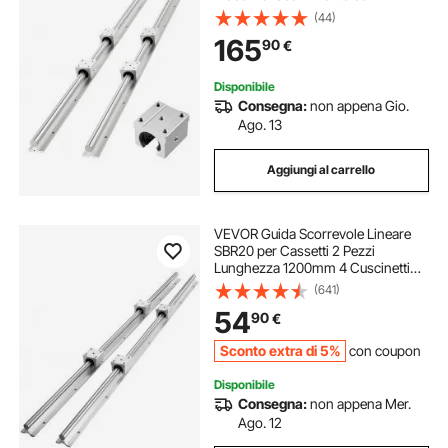
Cuscinetti, Set di Guida per
(44)
Scorrimento Lineare per Macchine
165
90
€
da Taglio, Rettifica, Fresatura
Disponibile
Consegna:
non appena Gio.
Ago. 13
Aggiungi al carrello
VEVOR Guida Scorrevole Lineare
SBR20 per Cassetti 2 Pezzi
Lunghezza 1200mm 4 Cuscinetti
SBR20UU, Binario di Guida 2 Pz per
(641)
Scorrimento per Cassetti Mobili in
54
90
€
Acciaio al Carbonio Carico Statico
1370N
Sconto extra di 5%
con coupon
Disponibile
Consegna:
non appena Mer.
Ago. 12