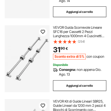
Ago. 14
Aggiungi al carrello
VEVOR Guida Scorrevole Lineare
SFC16 per Cassetti 2 Pezzi
Lunghezza 1000mm 4 Cuscinetti
SFC16, Binario di Guida 2 Pz per
(254)
Scorrimento per Cassetti Mobili in
31
90
€
Acciaio al Carbonio Carico Statico
1180N
Sconto extra di 5%
con coupon
Disponibile
Consegna:
non appena Gio.
Ago. 13
Aggiungi al carrello
VEVOR Kit di Guide Lineari SBR25,
Guide Lineari da 1200 mm 2 pezzi 4
Blocchi di Scorrimento con