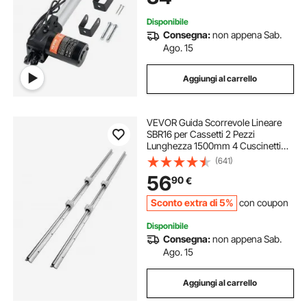
navi da carico
Disponibile
Consegna:
non appena Sab.
Ago. 15
Aggiungi al carrello
VEVOR Guida Scorrevole Lineare
SBR16 per Cassetti 2 Pezzi
Lunghezza 1500mm 4 Cuscinetti
SBR16UU, Binario di Guida 2 Pz per
(641)
Scorrimento per Cassetti Mobili in
56
90
€
Acciaio al Carbonio Carico Statico
774N
Sconto extra di 5%
con coupon
Disponibile
Consegna:
non appena Sab.
Ago. 15
Aggiungi al carrello