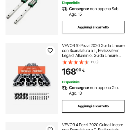
Disponibile
Consegna:
non appena Sab.
guida di foratura
guida per foratura
Ago. 15
Aggiungi al carrello
guida per bidone sottolavello
VEVOR 10 Pezzi 2020 Guida Lineare
volante simulatore guida
guida 800mm
con Scanalatura a T, Realizzate in
Lega di Alluminio, Guida Lineare
Anodizzata Estruso ad Alta
(103)
guida per tagliapiastrelle
Resistenza per Stampante,
168
90
€
Incisione Laser, Nero 2000 mm
Disponibile
Consegna:
non appena Gio.
Ago. 13
Aggiungi al carrello
VEVOR 4 Pezzi 2020 Guida Lineare
con Scanalatura a T, Realizzate in