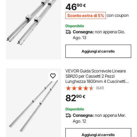
Scorrimento per Cassetti Mobili in
46
90
€
Acciaio al Carbonio Carico Statico
774N
Sconto extra di 5%
con coupon
Disponibile
Consegna:
non appena Gio.
Ago. 13
Aggiungi al carrello
VEVOR Guida Scorrevole Lineare
SBR20 per Cassetti 2 Pezzi
Lunghezza 1800mm 4 Cuscinetti
SBR20UU, Binario di Guida 2 Pz per
(641)
Scorrimento per Cassetti Mobili in
82
90
€
Acciaio al Carbonio Carico Statico
882N
Disponibile
Consegna:
non appena Mer.
Ago. 12
Aggiungi al carrello