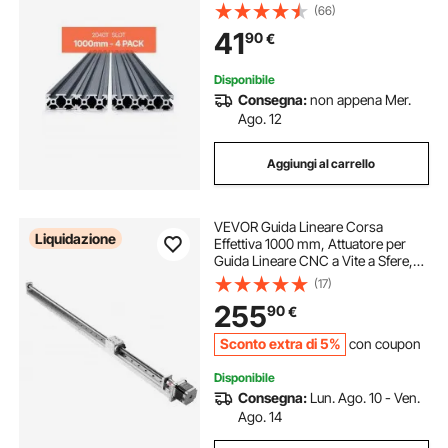
Anodizzata Estruso ad Alta
(66)
Resistenza per Stampante,
41
90
€
Incisione Laser, Nero 1000 mm
Disponibile
Consegna:
non appena Mer.
Ago. 12
Aggiungi al carrello
VEVOR Guida Lineare Corsa
Liquidazione
Effettiva 1000 mm, Attuatore per
Guida Lineare CNC a Vite a Sfere,
Motore Passo-passo Nema 23,
(17)
Binario Movimento per Macchina
255
90
€
per Incisione, Fresatrice CNC,
Stampante 3D
Sconto extra di 5%
con coupon
Disponibile
Consegna:
Lun. Ago. 10 - Ven.
Ago. 14