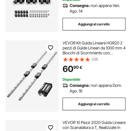
Consegna:
non appena Ven.
Ago. 14
Aggiungi al carrello
VEVOR Kit Guida Lineare HGR20 2
pezzi di Guide Lineari da 1000 mm 4
Blocchi di Scorrimento con
Cuscinetti, Antiruggine Alta
(28)
Precisione, Binario Lineare per Fai
60
90
€
da te, Router CNC, Torni, Stampanti
3D
Disponibile
Consegna:
non appena Dom.
Ago. 16
Aggiungi al carrello
VEVOR 10 Pezzi 2020 Guida Lineare
con Scanalatura a T, Realizzate in