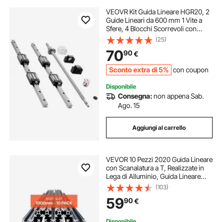
VEOVR Kit Guida Lineare HGR20, 2
Guide Lineari da 600 mm 1 Vite a
Sfere, 4 Blocchi Scorrevoli con
Supporto Terminale BF12/BK12,
(25)
Giunto e Alloggiamento Dado,
70
90
€
Binario Lineare per Torni CNC
Sconto extra di 5%
con coupon
Disponibile
Consegna:
non appena Sab.
Ago. 15
Aggiungi al carrello
VEVOR 10 Pezzi 2020 Guida Lineare
con Scanalatura a T, Realizzate in
Lega di Alluminio, Guida Lineare
Anodizzata Estruso ad Alta
(103)
Resistenza per Stampante,
59
90
€
Incisione Laser, Nero 1000 mm
Disponibile