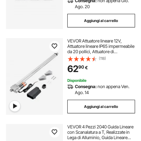
Consegna:
non appena Gio.
Ago. 20
Aggiungi al carrello
VEVOR Attuatore lineare 12V,
Attuatore lineare IP65 impermeabile
da 20 pollici, Attuatore di
movimento lineare da 660
(118)
libbre/3000N 0,19"/s con staffa di
62
90
€
montaggio per uso esterno
Disponibile
Consegna:
non appena Ven.
Ago. 14
Aggiungi al carrello
VEVOR 4 Pezzi 2040 Guida Lineare
con Scanalatura a T, Realizzate in
Lega di Alluminio, Guida Lineare