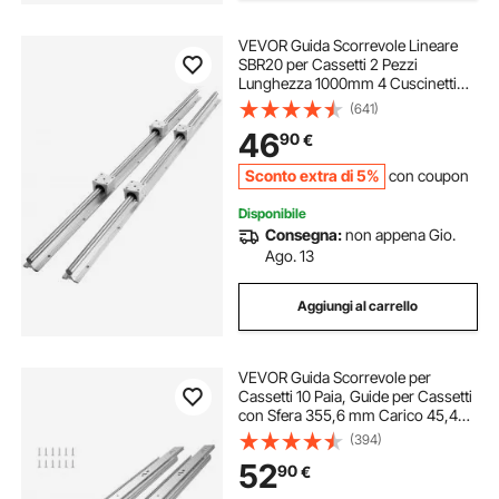
VEVOR Guida Scorrevole Lineare
SBR20 per Cassetti 2 Pezzi
Lunghezza 1000mm 4 Cuscinetti
SBR20UU, Binario di Guida 2 Pz per
(641)
Scorrimento per Cassetti Mobili in
46
90
€
Acciaio al Carbonio Carico Statico
1370N
Sconto extra di 5%
con coupon
Disponibile
Consegna:
non appena Gio.
Ago. 13
Aggiungi al carrello
VEVOR Guida Scorrevole per
Cassetti 10 Paia, Guide per Cassetti
con Sfera 355,6 mm Carico 45,4
kg, Guida Cassetto Estraibile
(394)
Laterale Estensione Completa
52
90
€
Ripiano dell'Armadio, Set di Guida
Cassetti