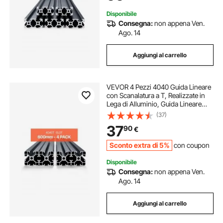
Disponibile
Consegna:
non appena Ven.
Ago. 14
Aggiungi al carrello
VEVOR 4 Pezzi 4040 Guida Lineare
con Scanalatura a T, Realizzate in
Lega di Alluminio, Guida Lineare
Anodizzata Estruso ad Alta
(37)
Resistenza per Stampante,
37
90
€
Incisione Laser, Nero 600 mm
Sconto extra di 5%
con coupon
Disponibile
Consegna:
non appena Ven.
Ago. 14
Aggiungi al carrello