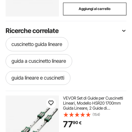
Aggiungi al carrello
Ricerche correlate
cuscinetto guida lineare
guida a cuscinetto lineare
guida lineare e cuscinetti
guida per fresatura
binario guida sega
VEVOR Set di Guide per Cuscinetti
Lineari, Modello HSR20 1700mm
Guida Lineare, 2 Guide di
guida su sfere
binario guida sbr16
Scorrimento Lineari con 4 Blocchi
(154)
Cuscinetti e 1 Binario Filettato,
77
90
€
Guida Lineare Ferroviaria Uso per
Torni
guida a ricircolo di sfere
guida a sfera