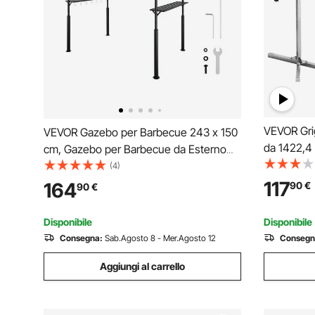
VEVOR Grig
VEVOR Gazebo per Barbecue 243 x 150
da 1422,4
cm, Gazebo per Barbecue da Esterno
Griglia per
con Tetto Tettoia Parasole, Copertura
(4)
con Capaci
per Barbecue da Giardino in Acciaio
117
164
90
€
90
€
da 38 W, p
Verniciato a Polvere, per Grigliate, Feste,
Picnic
Disponibile
Disponibile
Consegna:
Sab.Agosto 8 - Mer.Agosto 12
Consegn
Aggiungi al carrello