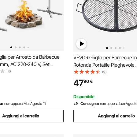
lia per Arrosto da Barbecue
VEVOR Griglia per Barbecue in
 mm, AC 220-240 V, Set
Rotonda Portatile Pieghevole,
 Girarrosto Elettrico a 8 Stadi
(4)
91 cm, Portata max. 20 kg, Ma
(9)
tà di Carico di 60 kg, Motore
Utensili per BBQ Affumicatori,
47
90
€
er Feste, Riunione di Famiglia
Picnic, Campeggio, Viaggio, G
Cortile
Disponibile
a:
non appena Mar.Agosto 11
Consegna:
non appena Lun.Agosto
Aggiungi al carrello
Aggiungi al carrello