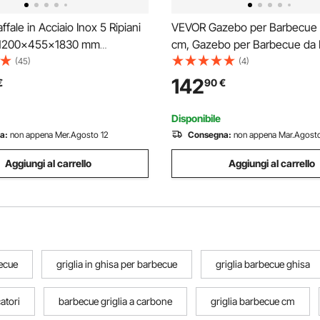
fale in Acciaio Inox 5 Ripiani
VEVOR Gazebo per Barbecue 
i 1200x455x1830 mm
cm, Gazebo per Barbecue da 
ra Portata 150 kg per Ripiano,
con Tetto a 2 Livelli, Copertur
(45)
(4)
 per Cucina, Garage,
Barbecue da Giardino in Accia
142
€
90
€
e Officina
Verniciato a Polvere, per Grigli
Picnic
Disponibile
a:
non appena Mer.Agosto 12
Consegna:
non appena Mar.Agosto
Aggiungi al carrello
Aggiungi al carrello
becue
griglia in ghisa per barbecue
griglia barbecue ghisa
atori
barbecue griglia a carbone
griglia barbecue cm