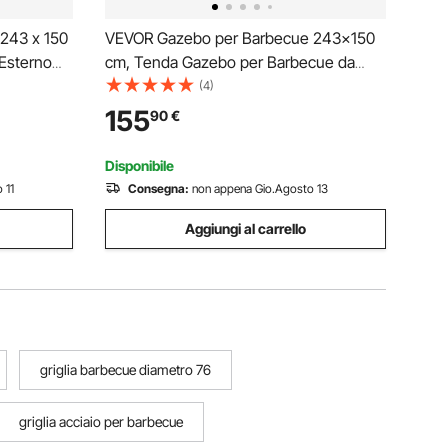
243 x 150
VEVOR Gazebo per Barbecue 243x150
Esterno
cm, Tenda Gazebo per Barbecue da
a per
Esterno con Tettoia, Tetto a 2 Livelli,
(4)
io
Copertura per BBQ da Giardino in
155
90
€
ate, Feste,
Acciaio Verniciato a Polvere, per
Grigliate, Feste, Picnic
Disponibile
 11
Consegna:
non appena Gio.Agosto 13
Aggiungi al carrello
griglia barbecue diametro 76
griglia acciaio per barbecue