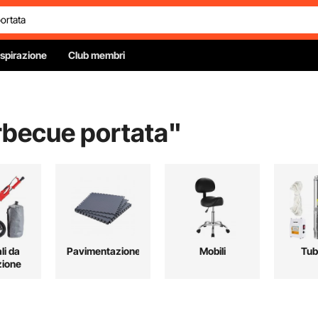
Ispirazione
Club membri
arbecue portata
"
li da
Pavimentazione
Mobili
Tub
zione