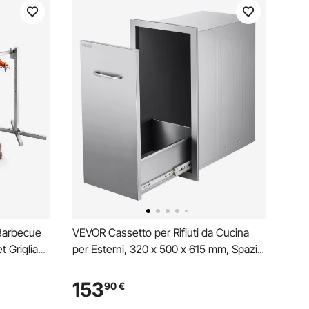
 Barbecue
VEVOR Cassetto per Rifiuti da Cucina
 Griglia
per Esterni, 320 x 500 x 615 mm, Spazio
adi con
di Archiviazione Interno, Cassetti
otore da
Multiuso da Esterni in Acciaio Inox,
153
90
€
amiglia
Capacità 25 kg per Ripiano, per Isola