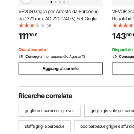
VEVOR Griglia per Arrosto da Barbecue
VEVOR Scaf
da 1321 mm, AC 220-240 V, Set Griglia
Regolabil
per Girarrosto Elettrico a 8 Stadi con
Scaffalatu
(4)
Capacità di Carico di 40 kg, Motore da
Resistente
111
143
90
€
90
38 W, per Feste, Riunione di Famiglia
Magazzino 
Quasi esaurito
Disponibile
Consegna:
non appena Gio.Agosto 13
Consegn
Aggiungi al carrello
Ricerche correlate
griglie per barbecue girevoli
griglia girevole per bar
staffa griglia barbecue
bbq barbecue griglie e affumic