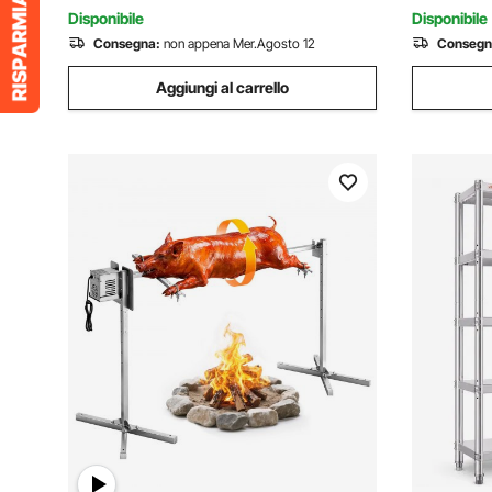
Capacità Max. 27 kg
Cucina
Disponibile
Disponibile
Consegna:
non appena Mer.Agosto 12
Consegn
Aggiungi al carrello