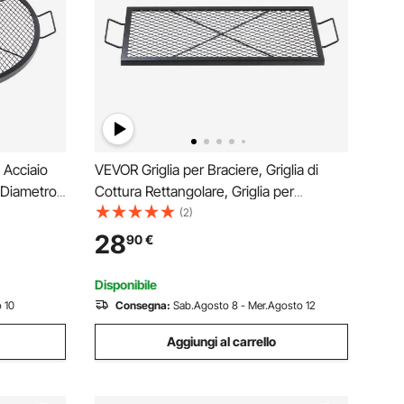
 Acciaio
VEVOR Griglia per Braciere, Griglia di
 Diametro
Cottura Rettangolare, Griglia per
teriale
Barbecue in Acciaio Resistente per Falò
(2)
 Braciere,
con Manico e Supporto X Filo, Pentole
28
90
€
iardino,
da Campeggio Portatili per Feste
all'Aperto
Disponibile
 10
Consegna:
Sab.Agosto 8 - Mer.Agosto 12
Aggiungi al carrello