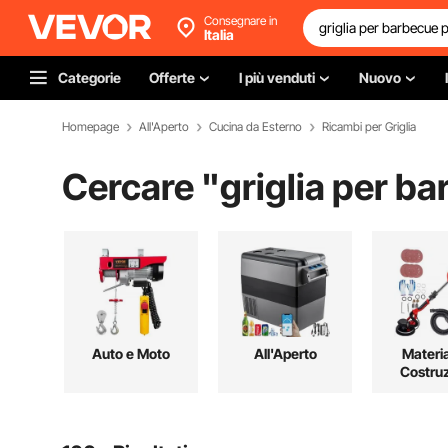
Consegnare in
Italia
Categorie
Offerte
I più venduti
Nuovo
Homepage
All'Aperto
Cucina da Esterno
Ricambi per Griglia
Cercare "
griglia per b
Auto e Moto
All'Aperto
Materia
Costru