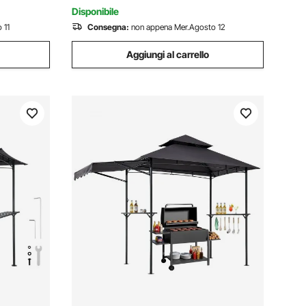
Barbecue
Disponibile
 11
Consegna:
non appena Mer.Agosto 12
Aggiungi al carrello