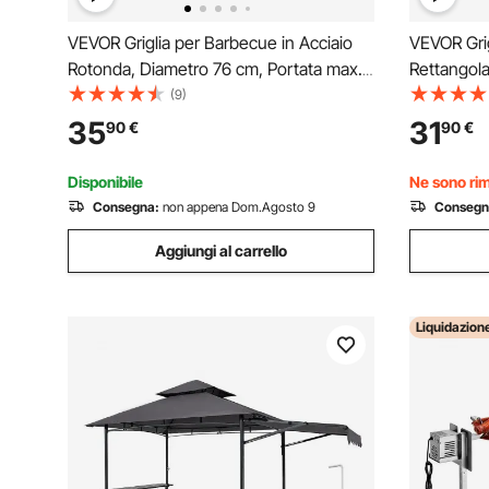
VEVOR Griglia per Barbecue in Acciaio
VEVOR Grig
Rotonda, Diametro 76 cm, Portata max.
Rettangola
20 kg, Materiale Utensili per BBQ, Staffa
kg, Materia
(9)
a Forma di X per Barbecue Braciere,
Forma di X
35
31
90
€
90
€
Picnic, Campeggio, Viaggio, Giardino,
Picnic, Ca
Cortile
Cortile
Disponibile
Ne sono rim
Consegna:
non appena Dom.Agosto 9
Consegn
Aggiungi al carrello
Liquidazion