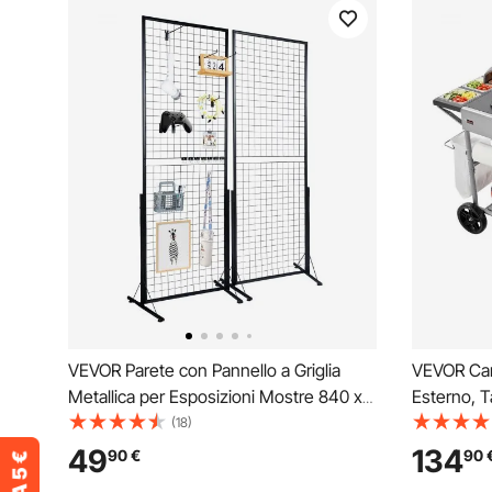
VEVOR Parete con Pannello a Griglia
VEVOR Carr
Metallica per Esposizioni Mostre 840 x
Esterno, T
578 x 16 mm da 2 Pezzi Pannello
Contenitor
(18)
Portaoggetti da Pavimento, Pannello a
Ganci, Tav
49
134
90
€
90
Griglia Porta Quadri Foto Utensili
Barbecue p