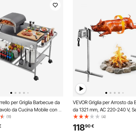
ello per Griglia Barbecue da
VEVOR Griglia per Arrosto da
avolo da Cucina Mobile con 4
da 1321 mm, AC 220-240 V, Set
i per Spezie, Ruote, Coperchi,
per Girarrosto Elettrico a 8 St
(11)
(4)
oli per la Preparazione del
Capacità di Carico di 60 kg, M
118
€
90
€
er Cucina, Cortile, Isola
38 W, per Feste, Riunione di F