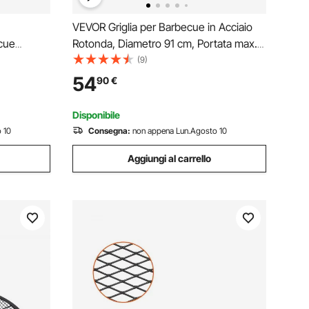
VEVOR Griglia per Barbecue in Acciaio
cue
Rotonda, Diametro 91 cm, Portata max.
n Ripiani
20 kg, Materiale Utensili per BBQ, Staffa
(9)
ia a
a Forma di X per Barbecue Braciere,
54
90
€
icnic
Picnic, Campeggio, Viaggio, Giardino,
Cortile
Disponibile
 10
Consegna:
non appena Lun.Agosto 10
Aggiungi al carrello