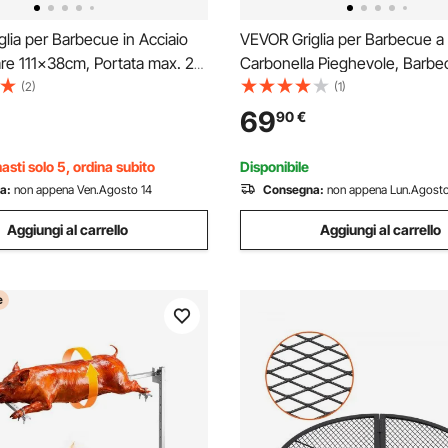
lia per Barbecue in Acciaio
VEVOR Griglia per Barbecue a
re 111x38cm, Portata max. 20
Carbonella Pieghevole, Barbe
le Utensili per BBQ, Staffa a
Portatile Altezza Regolabile co
(2)
(1)
 per Barbecue Braciere,
Laterali per Spezie Salsa, Grigl
69
90
€
mpeggio, Viaggio, Giardino,
Carbone BBQ da Campeggio P
Feste da Esterno Giardino
asti solo 5, ordina subito
Disponibile
a:
non appena Ven.Agosto 14
Consegna:
non appena Lun.Agosto
Aggiungi al carrello
Aggiungi al carrello
e