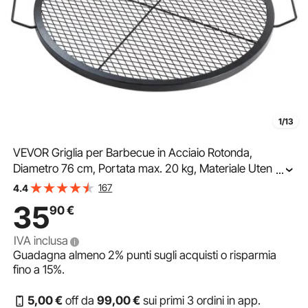
1/13
VEVOR Griglia per Barbecue in Acciaio Rotonda,
Diametro 76 cm, Portata max. 20 kg, Materiale Utensili
...
per BBQ, Staffa a Forma di X per Barbecue Braciere,
167
4.4
Picnic, Campeggio, Viaggio, Giardino, Cortile
35
90
€
IVA inclusa
Guadagna almeno
2%
punti sugli acquisti o risparmia
fino a
15%
.
5
,00
€
off da
99
,00
€
sui primi 3 ordini in app.