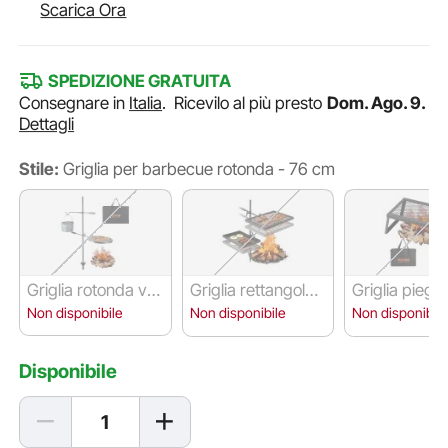
Scarica Ora
SPEDIZIONE GRATUITA
Consegnare in
Italia
.
Ricevilo al più presto
Dom. Ago. 9.
Dettagli
Stile:
Griglia per barbecue rotonda - 76 cm
Griglia rotonda ver
Griglia rettangolar
Griglia piegh
ticale - 36 cm
e verticale - 43 c
- 46 cm
Non disponibile
Non disponibile
Non disponibile
m
Disponibile