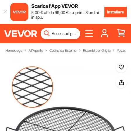
Scarica l'App VEVOR
Installare
5
,00
€
off da
99
,00
€
sui primi 3 ordini
in app.
Homepage
All'Aperto
Cucina da Esterno
Ricambi per Griglia
Pozzo di