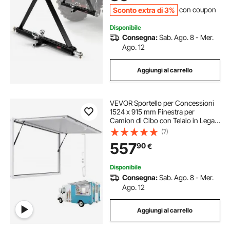
Giardino
Sconto extra di 3%
con coupon
Disponibile
Consegna:
Sab. Ago. 8 - Mer.
Ago. 12
Aggiungi al carrello
VEVOR Sportello per Concessioni
1524 x 915 mm Finestra per
Camion di Cibo con Telaio in Lega
di Alluminio, Apertura Fino a 85
(7)
Gradi con Porta a Tenda e Gancio di
557
90
€
Traino, Resistente all'Acqua Piovana
Disponibile
Consegna:
Sab. Ago. 8 - Mer.
Ago. 12
Aggiungi al carrello