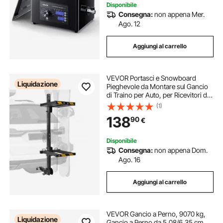
Disponibile
Consegna:
non appena Mer.
Ago. 12
Aggiungi al carrello
VEVOR Portasci e Snowboard
Liquidazione
Pieghevole da Montare sul Gancio
di Traino per Auto, per Ricevitori da
5,08 cm 6 Paia di Sci o 4
(1)
Snowboard, Serratura a Chiave,
138
90
€
Cinghia di Sicurezza, Accesso
Inclinabile
Disponibile
Consegna:
non appena Dom.
Ago. 16
Aggiungi al carrello
VEVOR Gancio a Perno, 9070 kg,
Liquidazione
Gancio a Perno da 5,08/6,35 cm,