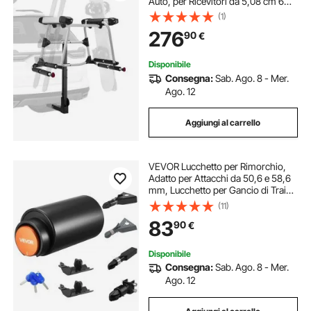
Auto, per Ricevitori da 5,08 cm 6
Paia di Sci o 4 Snowboard, con
(1)
Serratura a Chiave, Cinghia di
276
90
€
Sicurezza, Accesso Inclinabile
Disponibile
Consegna:
Sab. Ago. 8 - Mer.
Ago. 12
Aggiungi al carrello
VEVOR Lucchetto per Rimorchio,
Adatto per Attacchi da 50,6 e 58,6
mm, Lucchetto per Gancio di Traino
Robusto con 3 Chiavi, Protegge le
(11)
Catene di Sicurezza, Resistente allo
83
90
€
Scasso e Alla Corrosione
Disponibile
Consegna:
Sab. Ago. 8 - Mer.
Ago. 12