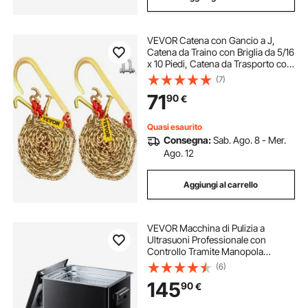
VEVOR Catena con Gancio a J,
Catena da Traino con Briglia da 5/16
x 10 Piedi, Catena da Trasporto con
Briglia G80, Catena in Acciaio
(7)
Legato con 2 Ganci a J G70, Ganci
71
90
€
di Traino
Quasi esaurito
Consegna:
Sab. Ago. 8 - Mer.
Ago. 12
Aggiungi al carrello
VEVOR Macchina di Pulizia a
Ultrasuoni Professionale con
Controllo Tramite Manopola
Rotante, Capacita di 10 L con
(6)
Cestello e Sfera di Pulizia, Pulitore a
145
90
€
Ultrasuoni per Orologi, Rasoi,
Gioielli