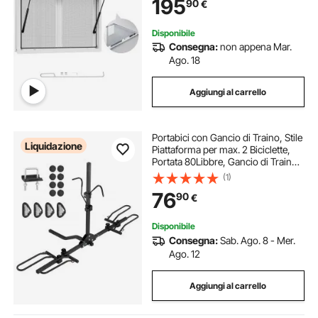
195
90
€
Tenda e Gancio di Traino
Disponibile
Consegna:
non appena Mar.
Ago. 18
Aggiungi al carrello
Portabici con Gancio di Traino, Stile
Liquidazione
Piattaforma per max. 2 Biciclette,
Portata 80Libbre, Gancio di Traino
per Ricevitore1,25/2 Pollici,
(1)
Portabici Pieghevole per Auto, SUV,
76
90
€
Camion, Camper,
Disponibile
Consegna:
Sab. Ago. 8 - Mer.
Ago. 12
Aggiungi al carrello