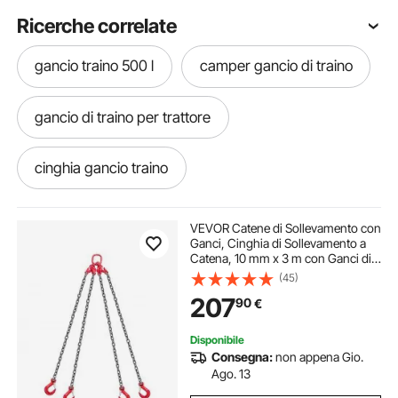
Ricerche correlate
gancio traino 500 l
camper gancio di traino
gancio di traino per trattore
cinghia gancio traino
portabici da gancio da traino
VEVOR Catene di Sollevamento con
Ganci, Cinghia di Sollevamento a
Catena, 10 mm x 3 m con Ganci di
gancio traino lungo
Presa a 4 Gambe, Catena per Gru in
(45)
Lega di Acciaio G80, Capacità di
207
90
€
10,4 T, per Traino del Carico
bulloni per gancio traino
Disponibile
Consegna:
non appena Gio.
portabagagli per gancio traino
Ago. 13