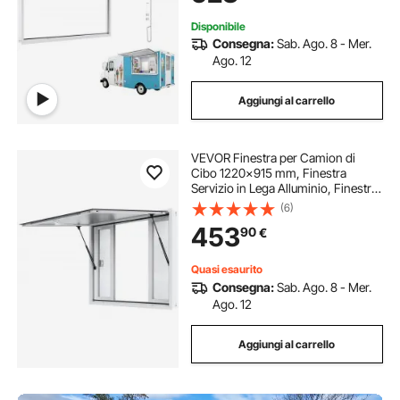
Disponibile
Consegna:
Sab. Ago. 8 - Mer.
Ago. 12
Aggiungi al carrello
VEVOR Finestra per Camion di
Cibo 1220x915 mm, Finestra
Servizio in Lega Alluminio, Finestra
Girevole Fino a 85° con 4 Finestre
(6)
Scorrevoli e Porta con Tendalino e
453
90
€
Gancio di Traino, per Camion di
Cibo
Quasi esaurito
Consegna:
Sab. Ago. 8 - Mer.
Ago. 12
Aggiungi al carrello