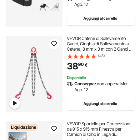
Ago. 12
Aggiungi al carrello
VEVOR Catene di Sollevamento
Ganci, Cinghia di Sollevamento a
Catena, 8 mm x 3 m con 2 Ganci di
Presa, Catena per Gru in Lega di
(45)
Acciaio G80, Capacità di 3,17 T, per
38
90
€
Traino Sicurezza del Carico
Disponibile
Consegna:
non appena Mer.
Ago. 12
Aggiungi al carrello
VEVOR Sportello per Concessioni
Liquidazione
da 915 x 915 mm Finestra per
Camion di Cibo in Lega di
Alluminio, Apertura Fino a 85 Gradi