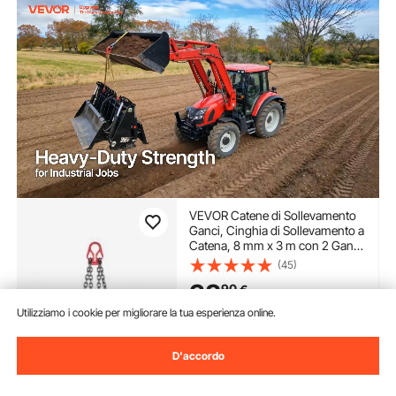
VEVOR Catene di Sollevamento
Ganci, Cinghia di Sollevamento a
Catena, 8 mm x 3 m con 2 Ganci
di Presa, Catena per Gru in Lega
(45)
di Acciaio G80, Capacità di 3,17
38
90
€
T, per Traino Sicurezza del
Carico
Utilizziamo i cookie per migliorare la tua esperienza online.
Disponibile
Consegna:
non appena Mer.
D'accordo
Ago. 12