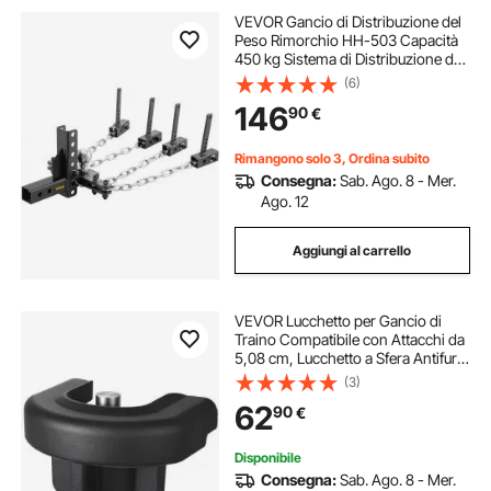
VEVOR Gancio di Distribuzione del
Peso Rimorchio HH-503 Capacità
450 kg Sistema di Distribuzione del
Peso di Traino per Camper,
(6)
Accessori per Carrozze per Cavalli,
146
90
€
Merci, Barche e Rimorchi Utilitari
Rimangono solo 3, Ordina subito
Consegna:
Sab. Ago. 8 - Mer.
Ago. 12
Aggiungi al carrello
VEVOR Lucchetto per Gancio di
Traino Compatibile con Attacchi da
5,08 cm, Lucchetto a Sfera Antifurto
per Rimorchio per Impieghi Gravosi
(3)
con 3 Chiavi, Resistente allo Scasso
62
90
€
e agli Urti
Disponibile
Consegna:
Sab. Ago. 8 - Mer.