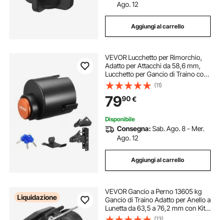
Ago. 12
Aggiungi al carrello
VEVOR Lucchetto per Rimorchio,
Adatto per Attacchi da 58,6 mm,
Lucchetto per Gancio di Traino con
3 Chiavi, Resistente allo Scasso e
(11)
Alla Corrosione, Compatibile
79
90
€
Giunto a Sfera Fusa
Disponibile
Consegna:
Sab. Ago. 8 - Mer.
Ago. 12
Aggiungi al carrello
VEVOR Gancio a Perno 13605 kg
Liquidazione
Gancio di Traino Adatto per Anello a
Lunetta da 63,5 a 76,2 mm con Kit
di Montaggio, Adesivi di
(13)