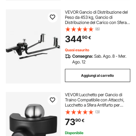
VEVOR Gancio di Distribuzione del
Peso da 453 kg, Gancio di
Distribuzione del Carico con Sfera,
Controllo dell'Oscillazione del
(6)
Rimorchio per Livellamento del
344
90
€
Carico, Verniciato a Polvere, Nero
Quasi esaurito
Consegna:
Sab. Ago. 8 - Mer.
Ago. 12
Aggiungi al carrello
VEVOR Lucchetto per Gancio di
Traino Compatibile con Attacchi,
Lucchetto a Sfera Antifurto per
Rimorchio per Impieghi Gravosi
(3)
con 3 Chiavi, Resistente allo Scasso
73
90
€
e agli Urti, Adatto per Camper
Disponibile