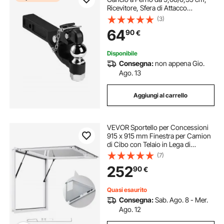
Ricevitore, Sfera di Attacco
Combinata 5,87 cm, Adatta per
(3)
Anello Lunetta, Lunghezza 39,6 cm,
64
90
€
Rivestimento a Polvere, Nera
Disponibile
Consegna:
non appena Gio.
Ago. 13
Aggiungi al carrello
VEVOR Sportello per Concessioni
915 x 915 mm Finestra per Camion
di Cibo con Telaio in Lega di
Alluminio, Apertura Fino a 85 Gradi
(7)
con Porta a Tenda e Gancio di
252
90
€
Traino, Resistente all'Acqua Piovana
Quasi esaurito
Consegna:
Sab. Ago. 8 - Mer.
Ago. 12