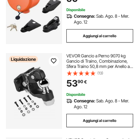
Disponibile
Consegna:
Sab. Ago. 8 - Mer.
Ago. 12
Aggiungi al carrello
VEVOR Gancio a Perno 9070 kg
Liquidazione
Gancio di Traino, Combinazione,
Sfera Traino 50,8 mm per Anello a
Lunetta 63,5 a76,2 mm Kit
(13)
Montaggio, Adesivi di Avvertimento
53
90
€
Fosforescenti, Verniciatura a
Polvere Nera
Disponibile
Consegna:
Sab. Ago. 8 - Mer.
Ago. 12
Aggiungi al carrello