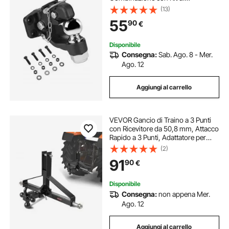
Montaggio Sfera di Traino 50,8-
(13)
7,93 mm, per Anello a Lunetta 6,35-
55
90
€
7,62 cm, Adesivi Fosforescenti,
Verniciatura Nera
Disponibile
Consegna:
Sab. Ago. 8 - Mer.
Ago. 12
Aggiungi al carrello
VEVOR Gancio di Traino a 3 Punti
con Ricevitore da 50,8 mm, Attacco
Rapido a 3 Punti, Adattatore per
Barra di Traino per Trattori per
(2)
Impieghi Gravosi, Acciaio al
91
90
€
Carbonio Colore Nero
Disponibile
Consegna:
non appena Mer.
Ago. 12
Aggiungi al carrello