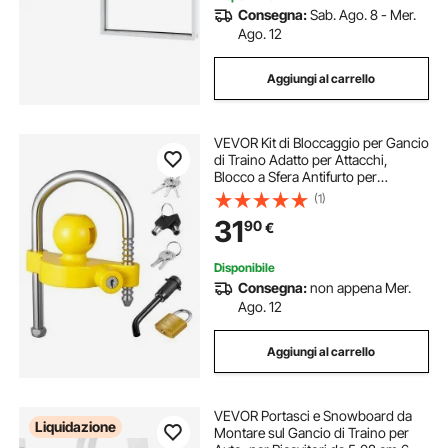
Consegna:
Sab. Ago. 8 - Mer.
Ago. 12
Aggiungi al carrello
VEVOR Kit di Bloccaggio per Gancio
di Traino Adatto per Attacchi,
Blocco a Sfera Antifurto per
Rimorchio per Impieghi Gravosi
(1)
con Chiavi, Resistente alle
31
90
€
Intrusioni, Design Regolabile in
Altezza
Disponibile
Consegna:
non appena Mer.
Ago. 12
Aggiungi al carrello
VEVOR Portasci e Snowboard da
Liquidazione
Montare sul Gancio di Traino per