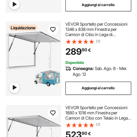
Aggiungi al carrello
VEVOR Sportello per Concessioni
Liquidazione
1346 x 838 mm Finestra per
Camion di Cibo in Lega di
Alluminio, Apertura Fino a 85 Gradi
(7)
con Porta a Tenda e Gancio di
289
90
€
Traino, Resistente all'Acqua Piovana
Disponibile
Consegna:
Sab. Ago. 8 - Mer.
Ago. 12
Aggiungi al carrello
VEVOR Sportello per Concessioni
1880 x 1016 mm Finestra per
Camion di Cibo con Telaio in Lega
di Alluminio, Apertura Fino a 85
(7)
Gradi con Porta a Tenda e Gancio di
523
90
€
Traino, Resistente all'Acqua Piovana