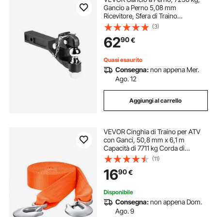
Gancio a Perno 5,08 mm
Ricevitore, Sfera di Traino
Combinata, Anello di Lunetta adatto
(3)
6,35-7,62 cm, Salita e Discesa da
62
90
€
15,24 cm, Verniciatura a Polvere,
Nera
Quasi esaurito
Consegna:
non appena Mer.
Ago. 12
Aggiungi al carrello
VEVOR Cinghia di Traino per ATV
con Ganci, 50,8 mm x 6,1 m
Capacità di 7711 kg Corda di
Recupero Resistente con Ganci di
(11)
Sicurezza per Camion e Veicoli,
16
90
€
Accessorio di Traino per
l'Assistenza Stradale
Disponibile
Consegna:
non appena Dom.
Ago. 9