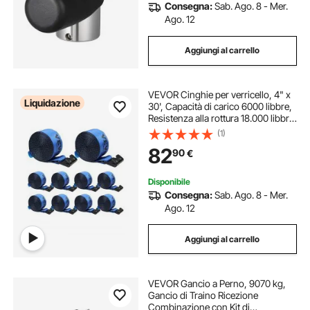
Consegna:
Sab. Ago. 8 - Mer.
Ago. 12
Aggiungi al carrello
VEVOR Cinghie per verricello, 4" x
Liquidazione
30', Capacità di carico 6000 libbre,
Resistenza alla rottura 18.000 libbre,
Cinghie per camion con gancio
(1)
piatto, blu (confezione da 10)
82
90
€
Disponibile
Consegna:
Sab. Ago. 8 - Mer.
Ago. 12
Aggiungi al carrello
VEVOR Gancio a Perno, 9070 kg,
Gancio di Traino Ricezione
Combinazione con Kit di