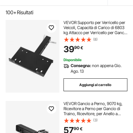
100+
Risultati
VEVOR Supporto per Verricello per
Veicoli, Capacità di Carico di 6803
kg Attacco per Verricello per Gancio
di Traino con Ricevitore da 50,8
(8)
mm Design a 2 Fori di Montaggio,
39
90
€
per Pick-Up ATV UTV, Nero
Disponibile
Consegna:
non appena Gio.
Ago. 13
Aggiungi al carrello
VEVOR Gancio a Perno, 9070 kg,
Ricevitore a Perno per Gancio di
Traino, Ricevitore, per Anello a
Lunetta 6,35-7,62 cm, Adesivi
(3)
Fosforescenti, Verniciatura a
57
90
€
Polvere, Nero 370 x 80 x 150 mm