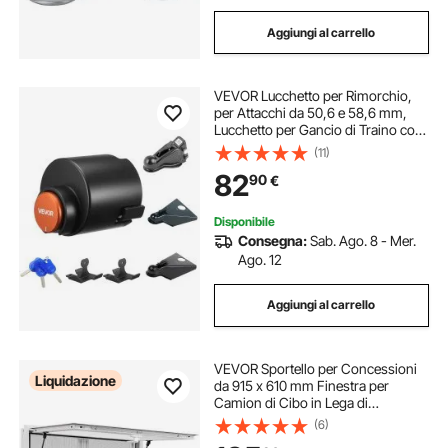
Aggiungi al carrello
VEVOR Lucchetto per Rimorchio,
per Attacchi da 50,6 e 58,6 mm,
Lucchetto per Gancio di Traino con
3 Chiavi, Resistente allo Scasso e
(11)
Alla Corrosione, Compatibile
82
90
€
Giunto a Sfera a Bordo Piatto
Disponibile
Consegna:
Sab. Ago. 8 - Mer.
Ago. 12
Aggiungi al carrello
VEVOR Sportello per Concessioni
Liquidazione
da 915 x 610 mm Finestra per
Camion di Cibo in Lega di
Alluminio, Apertura Fino a 85 Gradi
(6)
con 2 Finestre Scorrevoli, Porta a