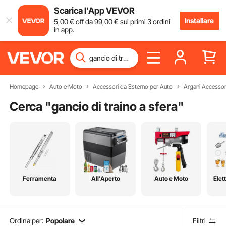
Scarica l'App VEVOR
Installare
5
,00
€
off da
99
,00
€
sui primi 3 ordini
in app.
Homepage
Auto e Moto
Accessori da Esterno per Auto
Argani Accessor
Cerca "
gancio di traino a sfera
"
Ferramenta
All'Aperto
Auto e Moto
Elet
Ordina per:
Popolare
Filtri