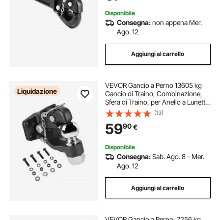
Disponibile
Consegna:
non appena Mer.
Ago. 12
Aggiungi al carrello
VEVOR Gancio a Perno 13605 kg
Liquidazione
Gancio di Traino, Combinazione,
Sfera di Traino, per Anello a Lunetta
63,5 a 76,2 mm Kit di Montaggio,
(13)
Adesivi di Avvertenza
59
90
€
Fosforescenti, Verniciatura a
Polvere Nera
Disponibile
Consegna:
Sab. Ago. 8 - Mer.
Ago. 12
Aggiungi al carrello
VEVOR Gancio a Perno, 7256 kg,