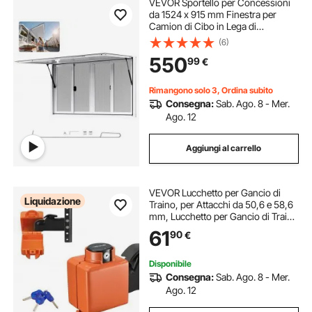
VEVOR Sportello per Concessioni
da 1524 x 915 mm Finestra per
Camion di Cibo in Lega di
Alluminio, Apertura Fino a 85 Gradi
(6)
con 4 Finestre Scorrevoli, Porta a
550
99
€
Tenda e Gancio di Traino
Rimangono solo 3, Ordina subito
Consegna:
Sab. Ago. 8 - Mer.
Ago. 12
Aggiungi al carrello
VEVOR Lucchetto per Gancio di
Liquidazione
Traino, per Attacchi da 50,6 e 58,6
mm, Lucchetto per Gancio di Traino
con 3 Chiavi, Resistente allo Scasso
61
90
€
e Alla Corrosione per Giunto di
Flusso d'Aria Fuso
Disponibile
Consegna:
Sab. Ago. 8 - Mer.
Ago. 12