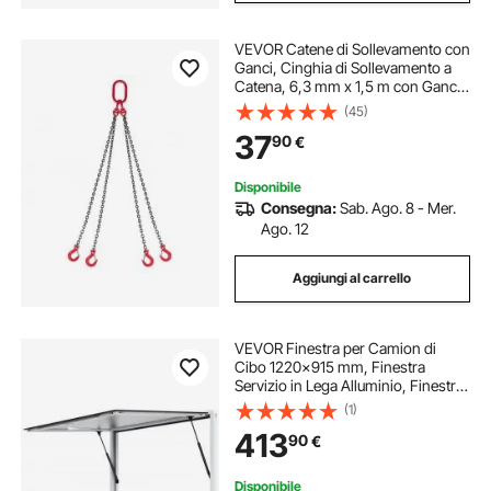
VEVOR Catene di Sollevamento con
Ganci, Cinghia di Sollevamento a
Catena, 6,3 mm x 1,5 m con Ganci
di Presa a 4 Gambe, Catena per Gru
(45)
in Lega di Acciaio G80, Capacità di
37
90
€
2993 kg, per Traino del Carico
Disponibile
Consegna:
Sab. Ago. 8 - Mer.
Ago. 12
Aggiungi al carrello
VEVOR Finestra per Camion di
Cibo 1220x915 mm, Finestra
Servizio in Lega Alluminio, Finestra
Girevole Fino a 85° con Porta
(1)
Tenda e Gancio di Traino per
413
90
€
Camion di Cibo e Rimorchi Cibo,
Finestra Camion
Disponibile