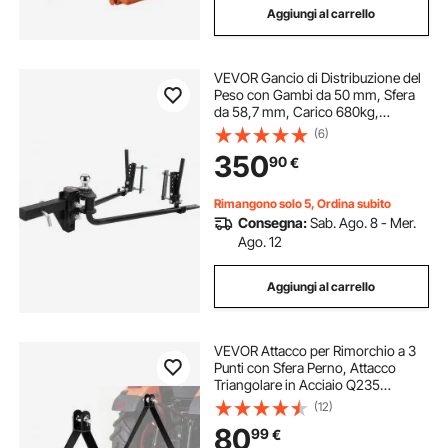
Aggiungi al carrello
VEVOR Gancio di Distribuzione del
Peso con Gambi da 50 mm, Sfera
da 58,7 mm, Carico 680kg,
Controllo dell'Oscillazione del
(6)
Rimorchio per Livellamento del
350
90
€
Carico, Verniciato a Polvere, Nera
Rimangono solo 5, Ordina subito
Consegna:
Sab. Ago. 8 - Mer.
Ago. 12
Aggiungi al carrello
VEVOR Attacco per Rimorchio a 3
Punti con Sfera Perno, Attacco
Triangolare in Acciaio Q235
Adattatore per Traino di Categoria 2
(12)
Compatibile con Kubota John
80
99
€
Deere Massey Ferguson Yanmar da