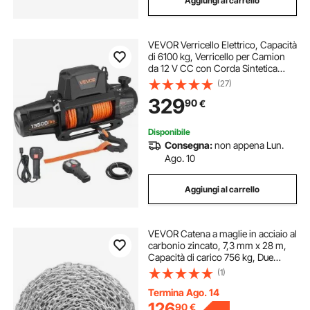
Aggiungi al carrello
VEVOR Verricello Elettrico, Capacità
di 6100 kg, Verricello per Camion
da 12 V CC con Corda Sintetica
Φ9,5 mm x 28 m, Telecomando
(27)
Wireless e Cablato, IP68 per il
329
90
€
Traino di SUV, Jeep, Rimorchi
Disponibile
Consegna:
non appena Lun.
Ago. 10
Aggiungi al carrello
VEVOR Catena a maglie in acciaio al
carbonio zincato, 7,3 mm x 28 m,
Capacità di carico 756 kg, Due
connettori rapidi, Catena per traino,
(1)
Sospensione, Campeggio, Catena
traino di sicurezza da auto
Termina Ago. 14
126
90
€