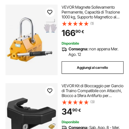
VEVOR Magnete Sollevamento
Permanente, Capacità di Trazione
1000 kg, Supporto Magnetico al
Neodimio N42, con Maniglia di
(1)
Rilascio Gancio in Acciaio,
166
90
€
Strumento per Movimentazione di
Parti in Lamiera
Disponibile
Consegna:
non appena Mer.
Ago. 12
Aggiungi al carrello
VEVOR Kit di Bloccaggio per Gancio
di Traino Compatibile con Attacchi,
Blocco a Sfera Antifurto per
Rimorchio per Impieghi Gravosi
(3)
con 3 Chiavi e Lucchetto,
34
90
€
Resistente allo Scasso e agli Urti
Disponibile
Consegna:
Sab. Ago. 8 - Mer.