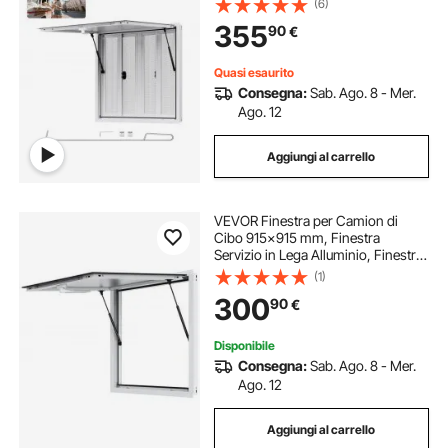
(6)
con 4 Finestre Scorrevoli, Porta a
355
90
€
Tenda e Gancio di Traino
Quasi esaurito
Consegna:
Sab. Ago. 8 - Mer.
Ago. 12
Aggiungi al carrello
VEVOR Finestra per Camion di
Cibo 915x915 mm, Finestra
Servizio in Lega Alluminio, Finestra
Girevole Fino a 85° con Porta
(1)
Parasole e Gancio di Traino,
300
90
€
Finestra per Camion di Cibo e
Rimorchi di Cibo
Disponibile
Consegna:
Sab. Ago. 8 - Mer.
Ago. 12
Aggiungi al carrello