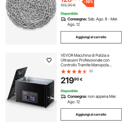
-
19%
155,90
€
Disponibile
Consegna:
Sab. Ago. 8 - Mer.
Ago. 12
Aggiungi al carrello
VEVOR Macchina di Pulizia a
Ultrasuoni Professionale con
Controllo Tramite Manopola
Rotante, Capacita di 30 L con
(6)
Cestello e Sfera di Pulizia, Pulitore a
219
90
€
Ultrasuoni per Orologi, Rasoi,
Gioielli
Disponibile
Consegna:
non appena Mer.
Ago. 12
Aggiungi al carrello