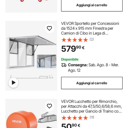
Aggiungi al carrello
portabagagli gancio traino
VEVOR Sportello per Concessioni
staffe per gancio traino
da 1524 x 915 mm Finestra per
Camion di Cibo in Lega di
Alluminio, Apertura Fino a 85 Gradi
(2)
gancio per gancio traino
con 6 Finestre Scorrevoli, Porta a
579
90
€
Tenda e Gancio di Traino
portabagagli da gancio traino
Disponibile
Consegna:
Sab. Ago. 8 - Mer.
Ago. 12
gancio traino
ricevitore x gancio traino
Aggiungi al carrello
gancio di traino a 3 punti
VEVOR Lucchetto per Rimorchio,
per Attacchi da 47,5/50,6/58,6 mm,
Lucchetto per Gancio di Traino con
4 Chiavi, Resistente allo Scasso e
(11)
Alla Corrosione, Compatibile
50
90
€
Giunto a Sfera a Bordo Piatto