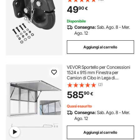
Avvertimento Fosforescenti,
49
90
€
Verniciatura a Polvere Nera, per Vari
Veicoli
Disponibile
Consegna:
Sab. Ago. 8 - Mer.
Ago. 12
Aggiungi al carrello
VEVOR Sportello per Concessioni
1524 x 915 mm Finestra per
Camion di Cibo in Lega di
Alluminio, Apertura Fino a 85 Gradi
(2)
con 6 Finestre Scorrevoli, Porta a
585
90
€
Tenda e Gancio di Traino, Sicurezza
Avanzata
Quasi esaurito
Consegna:
Sab. Ago. 8 - Mer.
Ago. 12
Aggiungi al carrello