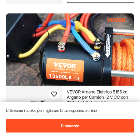
VEVOR Argano Elettrico 8165 kg
Argano per Camion 12 V CC con
Φ1,1 x 2590,8 cm Rullo
Passacavo in Acciaio
(50)
Utilizziamo i cookie per migliorare la tua esperienza online.
Telecomando Senza Fili e
462
90
€
Cablato, IP55 Impermeabile per
Traino Fuoristrada SUV Jeep
D'accordo
Camion
Disponibile
Consegna:
non appena Sab.