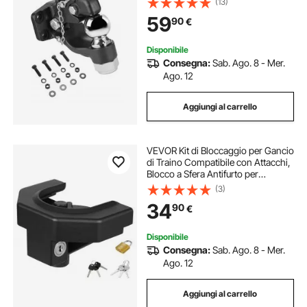
(13)
Adesivi di Avvertenza
59
90
€
Fosforescenti, Verniciatura a
Polvere Nera
Disponibile
Consegna:
Sab. Ago. 8 - Mer.
Ago. 12
Aggiungi al carrello
VEVOR Kit di Bloccaggio per Gancio
di Traino Compatibile con Attacchi,
Blocco a Sfera Antifurto per
Rimorchio per Impieghi Gravosi
(3)
con 3 Chiavi e Lucchetto,
34
90
€
Resistente allo Scasso e agli Urti
Disponibile
Consegna:
Sab. Ago. 8 - Mer.
Ago. 12
Aggiungi al carrello