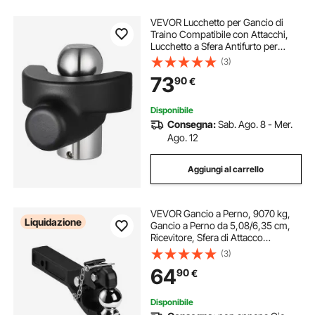
VEVOR Lucchetto per Gancio di
Traino Compatibile con Attacchi,
Lucchetto a Sfera Antifurto per
Rimorchio per Impieghi Gravosi
(3)
con 3 Chiavi, Resistente allo Scasso
73
90
€
e agli Urti, Adatto per Camper
Disponibile
Consegna:
Sab. Ago. 8 - Mer.
Ago. 12
Aggiungi al carrello
VEVOR Gancio a Perno, 9070 kg,
Liquidazione
Gancio a Perno da 5,08/6,35 cm,
Ricevitore, Sfera di Attacco
Combinata 5,87 cm, Adatta per
(3)
Anello Lunetta, Lunghezza 39,6 cm,
64
90
€
Rivestimento a Polvere, Nera
Disponibile