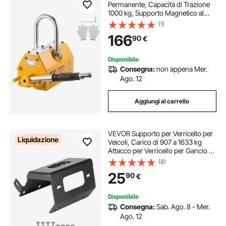
Permanente, Capacità di Trazione
1000 kg, Supporto Magnetico al
Neodimio N42, con Maniglia di
(1)
Rilascio Gancio in Acciaio,
166
90
€
Strumento per Movimentazione di
Parti in Lamiera
Disponibile
Consegna:
non appena Mer.
Ago. 12
Aggiungi al carrello
VEVOR Supporto per Verricello per
Liquidazione
Veicoli, Carico di 907 a 1633 kg
Attacco per Verricello per Gancio di
Traino per Modelli Selezionati
(8)
Honda Foreman e Rancher Rubicon
25
90
€
2014 a 2021, Nero
Disponibile
Consegna:
Sab. Ago. 8 - Mer.
Ago. 12