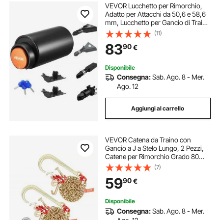
VEVOR Lucchetto per Rimorchio,
Adatto per Attacchi da 50,6 e 58,6
mm, Lucchetto per Gancio di Traino
Robusto con 3 Chiavi, Protegge le
(11)
Catene di Sicurezza, Resistente allo
83
90
€
Scasso e Alla Corrosione
Disponibile
Consegna:
Sab. Ago. 8 - Mer.
Ago. 12
Aggiungi al carrello
VEVOR Catena da Traino con
Gancio a J a Stelo Lungo, 2 Pezzi,
Catene per Rimorchio Grado 80
con Gancio RTJ, 8 mm x 180 cm,
(7)
Capacità Carico max. 2448 kg, per
59
90
€
Guasti, Trasporto, Carro Attrezzi,
Camion
Disponibile
Consegna:
Sab. Ago. 8 - Mer.