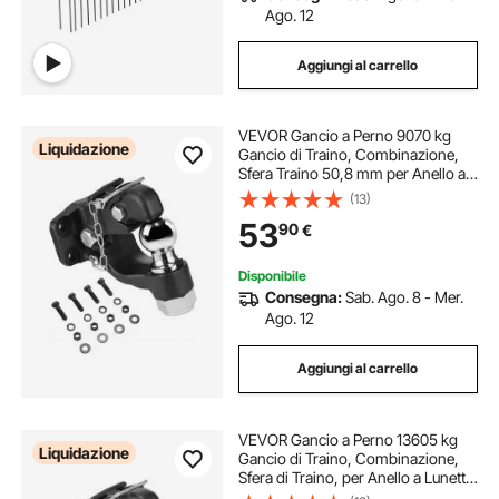
Ago. 12
Aggiungi al carrello
VEVOR Gancio a Perno 9070 kg
Liquidazione
Gancio di Traino, Combinazione,
Sfera Traino 50,8 mm per Anello a
Lunetta 63,5 a76,2 mm Kit
(13)
Montaggio, Adesivi di Avvertimento
53
90
€
Fosforescenti, Verniciatura a
Polvere Nera
Disponibile
Consegna:
Sab. Ago. 8 - Mer.
Ago. 12
Aggiungi al carrello
VEVOR Gancio a Perno 13605 kg
Liquidazione
Gancio di Traino, Combinazione,
Sfera di Traino, per Anello a Lunetta
63,5 a 76,2 mm Kit di Montaggio,