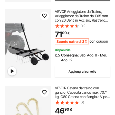
VEVOR Arieggiatore da Traino,
Arieggiatore da Traino da 1015 mm
con 20 Denti in Acciaio, Rastrello
Arieggiatore per Prato ATV o
(18)
Tosaerba, Rastrello da Traino con
71
90
€
Maniglia di Sollevamento Foglie
Erba
Sconto extra di 3%
con coupon
Disponibile
Consegna:
Sab. Ago. 8 - Mer.
Ago. 12
Aggiungi al carrello
VEVOR Catena da traino con
gancio, Capacità carico max. 7074
kg, G80 Catena con flangia a V per
rimorchio con gancio di presa, 10
(7)
mm x 60 cm, per Guasti, Trasporto,
46
90
€
Carro attrezzi, Camion a pianale