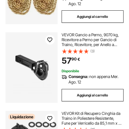
Ago. 12
Aggiungi al carrello
VEVOR Gancio a Perno, 9070 kg,
Ricevitore a Perno per Gancio di
Traino, Ricevitore, per Anello a
Lunetta 6,35-7,62 cm, Adesivi
(3)
Fosforescenti, Verniciatura a
57
90
€
Polvere, Nero 370 x 80 x 150 mm
Disponibile
Consegna:
non appena Mer.
Ago. 12
Aggiungi al carrello
VEVOR Kit di Recupero Cinghia da
Liquidazione
Traino in Poliestere Resistente,
Fune per Verricello da 85,1 mm x 9,1
m, 16329 kg, Tripla Fibbia