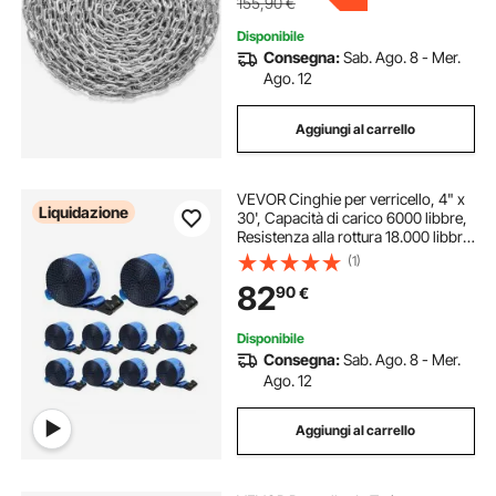
155,90
€
Disponibile
Consegna:
Sab. Ago. 8 - Mer.
Ago. 12
Aggiungi al carrello
VEVOR Cinghie per verricello, 4" x
Liquidazione
30', Capacità di carico 6000 libbre,
Resistenza alla rottura 18.000 libbre,
Cinghie per camion con gancio
(1)
piatto, blu (confezione da 10)
82
90
€
Disponibile
Consegna:
Sab. Ago. 8 - Mer.
Ago. 12
Aggiungi al carrello