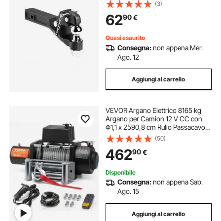
Combinata, Anello di Lunetta adatto
(3)
6,35-7,62 cm, Salita e Discesa da
62
90
€
15,24 cm, Verniciatura a Polvere,
Nera
Quasi esaurito
Consegna:
non appena Mer.
Ago. 12
Aggiungi al carrello
VEVOR Argano Elettrico 8165 kg
Argano per Camion 12 V CC con
Φ1,1 x 2590,8 cm Rullo Passacavo
in Acciaio Telecomando Senza Fili e
(50)
Cablato, IP55 Impermeabile per
462
90
€
Traino Fuoristrada SUV Jeep
Camion
Disponibile
Consegna:
non appena Sab.
Ago. 15
Aggiungi al carrello