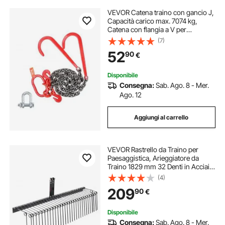
VEVOR Catena traino con gancio J,
Capacità carico max. 7074 kg,
Catena con flangia a V per
rimorchio G80 con gancio di presa,
(7)
10 mm x 90 cm, per Recupero,
52
90
€
Trasporto, Carro attrezzi, Camion a
pianale
Disponibile
Consegna:
Sab. Ago. 8 - Mer.
Ago. 12
Aggiungi al carrello
VEVOR Rastrello da Traino per
Paesaggistica, Arieggiatore da
Traino 1829 mm 32 Denti in Acciaio,
Rastrello per Prato Si Attacca alla
(4)
Categoria 1, Attacco a 3 punti per
209
90
€
Trattore, Foglie Paglia Erba
Disponibile
Consegna:
Sab. Ago. 8 - Mer.