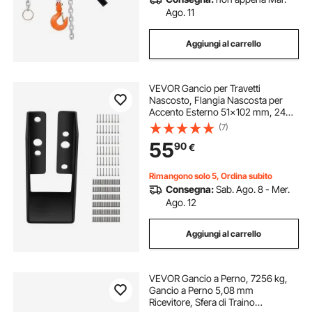
Ago. 11
Aggiungi al carrello
VEVOR Gancio per Travetti
Nascosto, Flangia Nascosta per
Accento Esterno 51x102 mm, 24
Pezzi Staffe per Travetti Nascosti,
(7)
Gancio con Montaggio Frontale
55
90
€
Nascosto in Lamiera Acciaio Q235
Verniciato
Rimangono solo 5, Ordina subito
Consegna:
Sab. Ago. 8 - Mer.
Ago. 12
Aggiungi al carrello
VEVOR Gancio a Perno, 7256 kg,
Gancio a Perno 5,08 mm
Ricevitore, Sfera di Traino