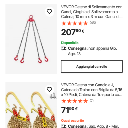
VEVOR Catene di Sollevamento con
Ganci, Cinghia di Sollevamento a
Catena, 10 mm x 3 m con Ganci di
Presa a 4 Gambe, Catena per Gru in
(45)
Lega di Acciaio G80, Capacità di
207
90
€
10,4 T, per Traino del Carico
Disponibile
Consegna:
non appena Gio.
Ago. 13
Aggiungi al carrello
VEVOR Catena con Gancio a J,
Catena da Traino con Briglia da 5/16
x 10 Piedi, Catena da Trasporto con
Briglia G80, Catena in Acciaio
(7)
Legato con 2 Ganci a J G70, Ganci
71
90
€
di Traino
Quasi esaurito
Consegna:
Sab. Ago. 8 - Mer.