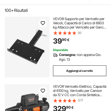
100+
Risultati
VEVOR Supporto per Verricello per
Veicoli, Capacità di Carico di 6803
kg Attacco per Verricello per Gancio
di Traino con Ricevitore da 50,8
(8)
mm Design a 2 Fori di Montaggio,
39
90
€
per Pick-Up ATV UTV, Nero
Disponibile
Consegna:
non appena Gio.
Ago. 13
Aggiungi al carrello
VEVOR Verricello Elettrico, Capacità
di 6100 kg, Verricello per Camion
da 12 V CC con Corda Sintetica
Φ9,5 mm x 28 m, Telecomando
(27)
Wireless e Cablato, IP68 per il
329
90
€
Traino di SUV, Jeep, Rimorchi