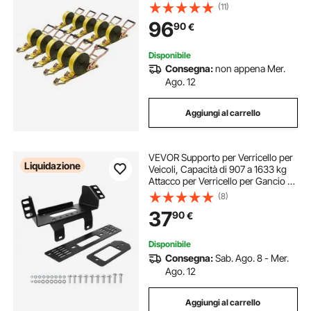
kg, Borsa per il Trasporto, per
(11)
Traslochi, Rimorchi, Motociclette,
96
90
€
Kayak, Tetto, Confezione da 10
Disponibile
Consegna:
non appena Mer.
Ago. 12
Aggiungi al carrello
VEVOR Supporto per Verricello per
Liquidazione
Veicoli, Capacità di 907 a 1633 kg
Attacco per Verricello per Gancio di
Traino per Modelli Polaris Ranger
(8)
Selezionati 2010 a 2021, Design a 3
37
90
€
Fori di Montaggio
Disponibile
Consegna:
Sab. Ago. 8 - Mer.
Ago. 12
Aggiungi al carrello