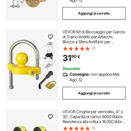
Ago. 12
Aggiungi al carrello
VEVOR Kit di Bloccaggio per Gancio
di Traino Adatto per Attacchi,
Blocco a Sfera Antifurto per
Rimorchio per Impieghi Gravosi
(1)
con Chiavi, Resistente alle
31
90
€
Intrusioni, Design Regolabile in
Altezza
Disponibile
Consegna:
non appena Mer.
Ago. 12
Aggiungi al carrello
VEVOR Cinghie per verricello, 4" x
30', Capacità di carico 6000 libbre,
Resistenza alla rottura 18.000 libbre,
Cinghie per camion con gancio
(1)