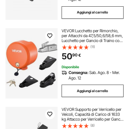
Aggiungi al carrello
barra di traino per gancio traino
VEVOR Lucchetto per Rimorchio,
grilli da traino per fuoristrada
per Attacchi da 47,5/50,6/58,6 mm,
Lucchetto per Gancio di Traino con
4 Chiavi, Resistente allo Scasso e
(11)
gancio di traino nero
cestino di traino
Alla Corrosione, Compatibile
50
90
€
Giunto a Sfera a Bordo Piatto
Disponibile
Consegna:
Sab. Ago. 8 - Mer.
Ago. 12
Aggiungi al carrello
VEVOR Supporto per Verricello per
Veicoli, Capacità di Carico di 1633
kg Attacco per Verricello per Gancio
di Traino con Ricevitore da 50,8
(8)
mm Acciaio Verniciato a Polvere,