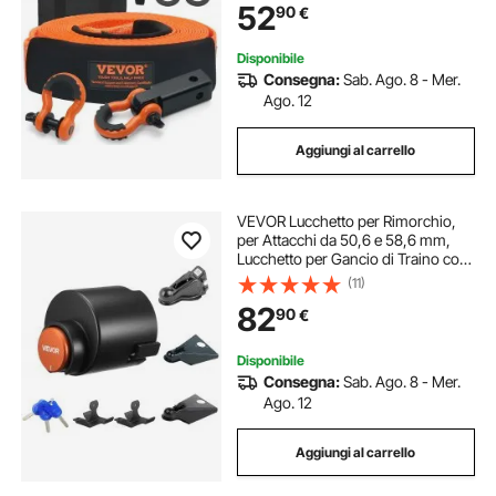
52
90
€
Ricevitore con Gancio a Grillo 50
mm
Disponibile
Consegna:
Sab. Ago. 8 - Mer.
Ago. 12
Aggiungi al carrello
VEVOR Lucchetto per Rimorchio,
per Attacchi da 50,6 e 58,6 mm,
Lucchetto per Gancio di Traino con
3 Chiavi, Resistente allo Scasso e
(11)
Alla Corrosione, Compatibile
82
90
€
Giunto a Sfera a Bordo Piatto
Disponibile
Consegna:
Sab. Ago. 8 - Mer.
Ago. 12
Aggiungi al carrello