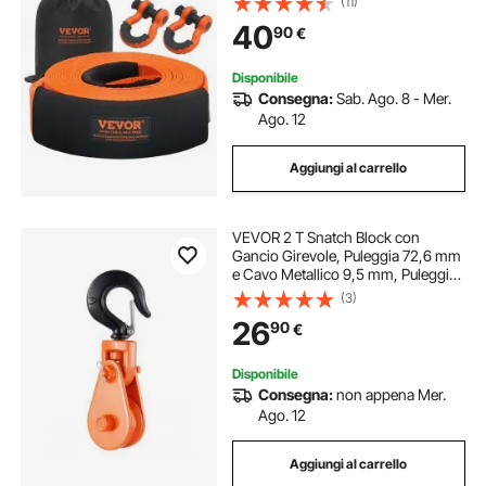
(11)
Rinforzata, Ricevitore con Gancio a
40
90
€
Grillo, Cinghia Camion Jeep SUV
Disponibile
Consegna:
Sab. Ago. 8 - Mer.
Ago. 12
Aggiungi al carrello
VEVOR 2 T Snatch Block con
Gancio Girevole, Puleggia 72,6 mm
e Cavo Metallico 9,5 mm, Puleggia
Snatch Block per Impieghi Gravosi
(3)
2 T per Operazioni di Traino e
26
90
€
Recupero su Carri Attrezzi Verricelli
Disponibile
Consegna:
non appena Mer.
Ago. 12
Aggiungi al carrello