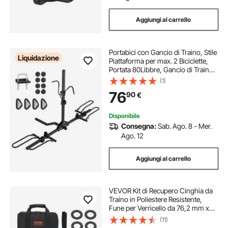
Aggiungi al carrello
Portabici con Gancio di Traino, Stile
Liquidazione
Piattaforma per max. 2 Biciclette,
Portata 80Libbre, Gancio di Traino
per Ricevitore1,25/2 Pollici,
(1)
Portabici Pieghevole per Auto, SUV,
76
90
€
Camion, Camper,
Disponibile
Consegna:
Sab. Ago. 8 - Mer.
Ago. 12
Aggiungi al carrello
VEVOR Kit di Recupero Cinghia da
Traino in Poliestere Resistente,
Fune per Verricello da 76,2 mm x
9,1 m, 16329 kg, Tripla Fibbia
(11)
Rinforzata, Cinghia a Strappo,