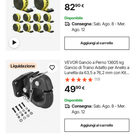
piatto, fattorie, soccorsi, giallo
82
90
€
(confezione da 10)
Disponibile
Consegna:
Sab. Ago. 8 - Mer.
Ago. 12
Aggiungi al carrello
VEVOR Gancio a Perno 13605 kg
Liquidazione
Gancio di Traino Adatto per Anello a
Lunetta da 63,5 a 76,2 mm con Kit
di Montaggio, Adesivi di
(13)
Avvertimento Fosforescenti,
49
90
€
Verniciatura a Polvere Nera, per Vari
Veicoli
Disponibile
Consegna:
Sab. Ago. 8 - Mer.
Ago. 12
Aggiungi al carrello