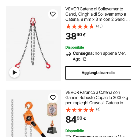
VEVOR Catene di Sollevamento
Ganci, Cinghia di Sollevamento a
Catena, 8 mm x 3 m con 2 Ganci di
Presa, Catena per Gru in Lega di
(45)
Acciaio G80, Capacità di 3,17 T, per
38
90
€
Traino Sicurezza del Carico
Disponibile
Consegna:
non appena Mer.
Ago. 12
Aggiungi al carrello
VEVOR Paranco a Catena con
Gancio Robusto Capacità 3000 kg
per Impieghi Gravosi, Catena in
Lega di Acciaio G80 con
(4)
Sollevamento 6 m e Freno
84
90
€
Meccanico a Doppio Nottolino,
Ganci Rotanti, per Magazzino
Disponibile
Consegna:
non appena Mar.