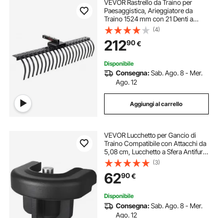
VEVOR Rastrello da Traino per
Paesaggistica, Arieggiatore da
Traino 1524 mm con 21 Denti a
Spirale in Acciaio, Rastrello
(4)
Arieggiatore Traino, Rastrello
212
90
€
Sarchiatore per Prato Foglie Aghi
Pino Erba
Disponibile
Consegna:
Sab. Ago. 8 - Mer.
Ago. 12
Aggiungi al carrello
VEVOR Lucchetto per Gancio di
Traino Compatibile con Attacchi da
5,08 cm, Lucchetto a Sfera Antifurto
per Rimorchio per Impieghi Gravosi
(3)
con 3 Chiavi, Resistente allo Scasso
62
90
€
e agli Urti
Disponibile
Consegna:
Sab. Ago. 8 - Mer.
Ago. 12