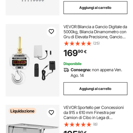
Aggiungi al carrello
VEVOR Bilancia a Gancio Digitale da
5000kg, Bilancia Dinamometro con
Gru di Elevata Precisione, Gancio
Elettronico Pesapersone Elettronica
(25)
Portatile con Display LCD
169
90
€
Disponibile
Consegna:
non appena Ven.
Ago. 14
Aggiungi al carrello
VEVOR Sportello per Concessioni
Liquidazione
da 915 x 610 mm Finestra per
Camion di Cibo in Lega di
Alluminio, Apertura Fino a 85 Gradi
(6)
con 2 Finestre Scorrevoli, Porta a
90
€
Tenda e Gancio di Traino