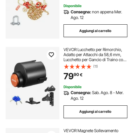
Disponibile
Consegna:
non appena Mer.
Ago. 12
Aggiungi al carrello
VEVOR Lucchetto per Rimorchio,
Adatto per Attacchi da 58,6 mm,
Lucchetto per Gancio di Traino con
3 Chiavi, Resistente allo Scasso e
(11)
Alla Corrosione, Compatibile
79
90
€
Giunto a Sfera Fusa
Disponibile
Consegna:
Sab. Ago. 8 - Mer.
Ago. 12
Aggiungi al carrello
VEVOR Magnete Sollevamento