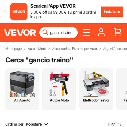
Scarica l'App VEVOR
Installare
5
,00
€
off da
99
,00
€
sui primi 3 ordini
in app.
Homepage
Auto e Moto
Accessori da Esterno per Auto
Argani Accessor
Cerca "
gancio traino
"
All'Aperto
Auto e Moto
Elettrodomestici
F
Ordina per:
Popolare
Filtri