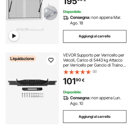
195
Disponibile
Consegna:
non appena Mar.
Ago. 18
Aggiungi al carrello
VEVOR Supporto per Verricello per
Liquidazione
Veicoli, Carico di 5443 kg Attacco
per Verricello per Gancio di Traino
per Modelli Selezionati Jeep
(8)
Wrangler JL/JLU e Gladiator JT
101
90
€
2018 a 2023, Nero
Disponibile
Consegna:
non appena Lun.
Ago. 10
Aggiungi al carrello