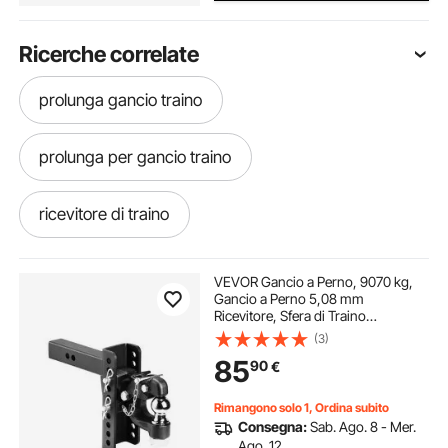
Ricerche correlate
prolunga gancio traino
prolunga per gancio traino
ricevitore di traino
gancio traino di prolunga
cinghia da traino
VEVOR Gancio a Perno, 9070 kg,
Gancio a Perno 5,08 mm
Ricevitore, Sfera di Traino
cinghie per traino
cinghia per traino
Combinata, Anello di Lunetta adatto
(3)
6,35-7,62 cm, Salita e Discesa da
85
90
€
15,24 cm, Verniciatura a Polvere,
Nera
gancio di traino a 3 punti
cinghia di traino
Rimangono solo 1, Ordina subito
Consegna:
Sab. Ago. 8 - Mer.
staffe per gancio traino
staffa gancio traino
Ago. 12