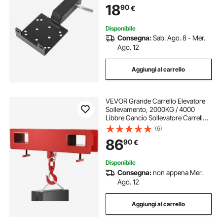
18
90
€
per Pick-Up ATV UTV, Nero
Disponibile
Consegna:
Sab. Ago. 8 - Mer.
Ago. 12
Aggiungi al carrello
VEVOR Grande Carrello Elevatore
Sollevamento, 2000KG / 4000
Libbre Gancio Sollevatore Carrello
Elevatore a Larghezza Forcella 660
(6)
mm, Argano Sollevatore Gru Mobile
86
90
€
con Gancio Girevole
Disponibile
Consegna:
non appena Mer.
Ago. 12
Aggiungi al carrello