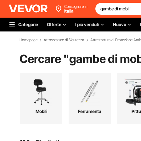
Consegnare in
Italia
Categorie
Offerte
I più venduti
Nuovo
Homepage
Attrezzature di Sicurezza
Attrezzatura di Protezione Anti
Cercare "
gambe di mobi
Mobili
Ferramenta
Pitt