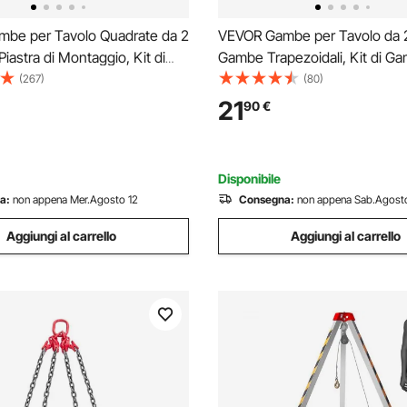
be per Tavolo Quadrate da 2
VEVOR Gambe per Tavolo da 2
Piastra di Montaggio, Kit di
Gambe Trapezoidali, Kit di G
 Scrivania Lunghezza 71 cm
Tavolino Lunghezza 406,4mm
(267)
(80)
 Capacità Carico max. 454 kg,
Capacità Carico max. 181kg, Se
21
90
€
 Mobili per Tavolo da Casa
Gambe 2 Pezzi Regolabili per 
Tavolo da Casa Ufficio
Disponibile
a:
non appena Mer.Agosto 12
Consegna:
non appena Sab.Agost
Aggiungi al carrello
Aggiungi al carrello