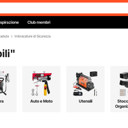
Ispirazione
Club membri
caduta
Imbracature di Sicurezza
li
"
ura
Auto e Moto
Utensili
Stocc
Organi