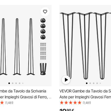
be da Tavolo da Scrivania
VEVOR Gambe da Tavolo da Sc
per Impieghi Gravosi di Ferro, 4
Aste per Impieghi Gravosi Ferr
e da Tavolo a Forcina per
Kit Gambe da Tavolo a Forcin
(1,481)
(1,481)
Adatte per Tavolini, Divani,
Scrivania, Adatte per Tavolini, 
90
€