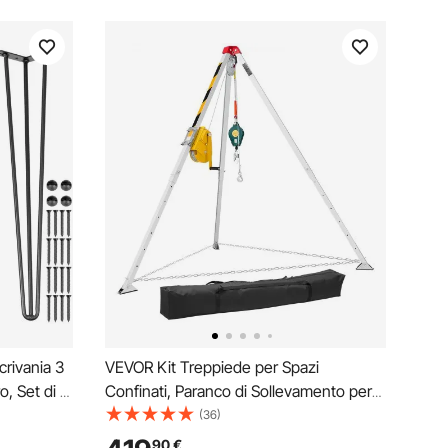
rivania 3
VEVOR Kit Treppiede per Spazi
o, Set di 4
Confinati, Paranco di Sollevamento per
a per
Treppiede di Salvataggio per Impieghi
(36)
Divani,
Gravosi, Verricello da 1179 kg,
90
€