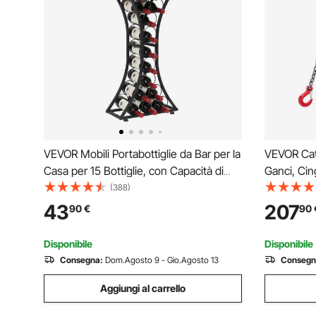
VEVOR Mobili Portabottiglie da Bar per la
VEVOR Cat
Casa per 15 Bottiglie, con Capacità di
Ganci, Cin
Carico Totale di 20 kg, Portabottiglie
Catena, 10
(388)
Indipendente in Legno di Ferro per
a 4 Gambe,
43
207
90
€
90
Cucina, Cantina, Bar, Soggiorno, Nero
Acciaio G8
Traino del
Disponibile
Disponibile
Consegna:
Dom.Agosto 9 - Gio.Agosto 13
Consegn
Aggiungi al carrello