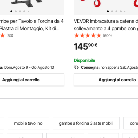
be per Tavolo a Forcina da 4
VEVOR Imbracatura a catena d
Piastra di Montaggio, Kit di
sollevamento a 4 gambe con 
 Scrivania Lunghezza 40,6
regolatori, 10 mm x 300 cm, Ca
(63)
(600)
aio Capacità Carico max. 227
carico 8344 kg, Grado 80 per 
145
90
€
per Mobili per Tavolo da
elevatore, Paranco a motore, 
io
Cantiere, Fabbrica
Disponibile
a:
Dom.Agosto 9 - Gio.Agosto 13
Consegna:
non appena Sab.Agost
Aggiungi al carrello
Aggiungi al carrello
mobile tavolino
gambe a forcina 3 aste mobili
con