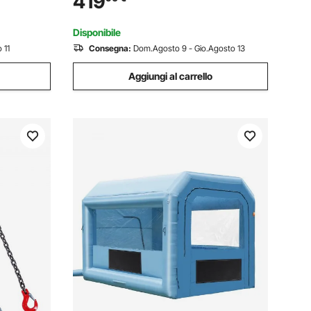
419
avolini da
Lunghezza Gambe Regolabili da 1,34 a
2,15 m, Cavo da 30 m
Disponibile
 11
Consegna:
Dom.Agosto 9 - Gio.Agosto 13
Aggiungi al carrello