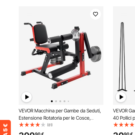
VEVOR Macchina per Gambe da Seduti,
VEVOR Gam
Estensione Rotatoria per le Cosce,
40 Pollici 
Attrezzatura Regolabile per Esercizi
Pezzi Gamb
(81)
Speciali per Corpo, Panca per
Scrivania, 
90
€
90
€