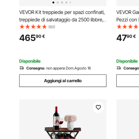
VEVOR Kit treppiede per spazi confinati,
VEVOR Gam
treppiede di salvataggio da 2500 libbre,
Pezzi con 
gambe da 1,6 a 2,45 m Cavo da 30 m
Gambe per
(60)
imbracatura, borsa di stoccaggio per
in Acciaio
465
47
90
€
90
€
spazi ristretti tradizionali
Gambe per
Ufficio
Disponibile
Disponibile
Consegna:
non appena Dom.Agosto 16
Consegn
Aggiungi al carrello