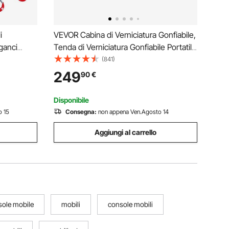
i
VEVOR Cabina di Verniciatura Gonfiabile,
ganci
Tenda di Verniciatura Gonfiabile Portatile
pacità di
Potente Ventilatore, Sistema di Filtro
(841)
Carrello
dell'Aria, Verniciatura per Auto Veicoli e
249
90
€
Banchina,
Mobili 4 x 3 x 2,75 m, 750 W
Disponibile
o 15
Consegna:
non appena Ven.Agosto 14
Aggiungi al carrello
sole mobile
mobili
console mobili