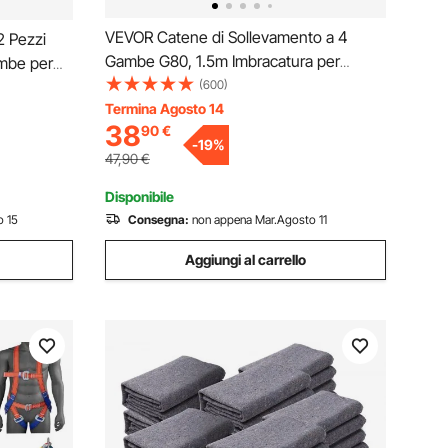
VEVOR Catene di Sollevamento a 4
 Pezzi
Gambe G80, 1.5m Imbracatura per
ambe per
Catena di Sollevamento in Acciaio (1.5m
(600)
 Acciaio
con Capacità di Carico 5 T) per
Termina Agosto 14
t di
38
90
€
Macchinari, Fabbriche, Magazzini
Mobili
-
19
%
47,90
€
Disponibile
o 15
Consegna:
non appena Mar.Agosto 11
Aggiungi al carrello