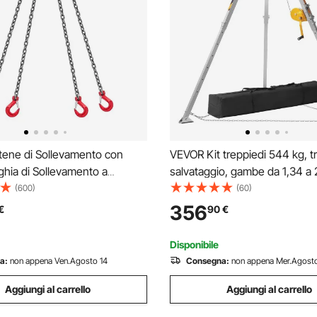
ene di Sollevamento con
VEVOR Kit treppiedi 544 kg, t
ghia di Sollevamento a
salvataggio, gambe da 1,34 a 
 mm x 3 m con Ganci di Presa
Cavo da 30 m Protezione anti
(600)
(60)
 Catena per Gru in Lega di
imbracatura, borsa di stoccag
356
€
90
€
0, Capacità di 10,4 T, per
spazi confinati
 Carico
Disponibile
a:
non appena Ven.Agosto 14
Consegna:
non appena Mer.Agosto
Aggiungi al carrello
Aggiungi al carrello