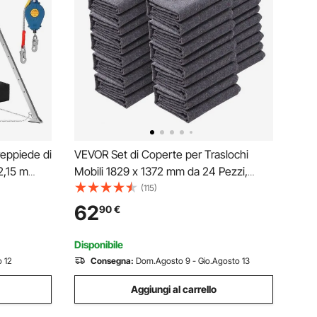
reppiede di
VEVOR Set di Coperte per Traslochi
2,15 m
Mobili 1829 x 1372 mm da 24 Pezzi,
caduta,
Coperture Protettive in Cotone
(115)
gio per
Resistente per Traslochi Trasporti
62
90
€
Proteggere Pavimenti dei Mobili
Elettrodomestici Colore Grigio
Disponibile
 12
Consegna:
Dom.Agosto 9 - Gio.Agosto 13
Aggiungi al carrello