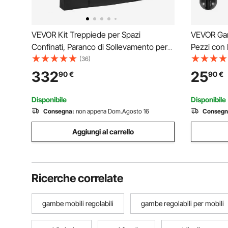
VEVOR Kit Treppiede per Spazi
VEVOR Gam
Confinati, Paranco di Sollevamento per
Pezzi con 
Treppiede di Salvataggio per Impieghi
Gambe per
(36)
Gravosi, Verricello da 544 kg,
cm in Acci
332
25
90
€
90
€
Lunghezza Gambe Regolabili da 1,34 a
kg, Gambe 
2,15 m, Cavo da 30 m
Casa Uffic
Disponibile
Disponibile
Consegna:
non appena Dom.Agosto 16
Consegn
Aggiungi al carrello
Ricerche correlate
gambe mobili regolabili
gambe regolabili per mobili