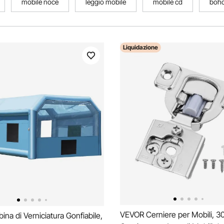
mobile noce
leggio mobile
mobile cd
boho
Liquidazione
VEVOR Cerniere per Mobili, 30
na di Verniciatura Gonfiabile,