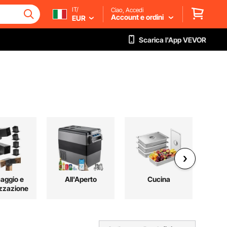
IT/
Ciao, Accedi
Account e ordini
EUR
Scarica l'App VEVOR
aggio e
All'Aperto
Cucina
Le
zzazione
C