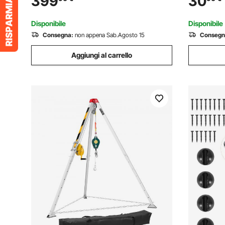
399
30
Allenamento Pesante per Palestra
Panche in 
Capacità 249,5 kg
Bar
Disponibile
Disponibile
Consegna:
non appena Sab.Agosto 15
Consegn
Aggiungi al carrello