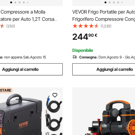
 Compressore a Molla
VEVOR Frigo Portatile per Auto,
atore per Auto 1,2T Corsa
Frigorifero Compressore Cong
t di Strumenti Compressore a
Elettrico CC e CA con Manico
(250)
(1,235)
zzi in Acciaio con Valigetta
Telescopico e Ruote per Cam
244
90
€
per Rimozione Molle di
0,6kW.h Da -20°C a 10°C Rego
ne per Auto SUV
Auto Camion Barca
Disponibile
a:
non appena Sab.Agosto 15
Consegna:
Dom.Agosto 9 - Gio.Ag
Aggiungi al carrello
Aggiungi al carrello
STARE