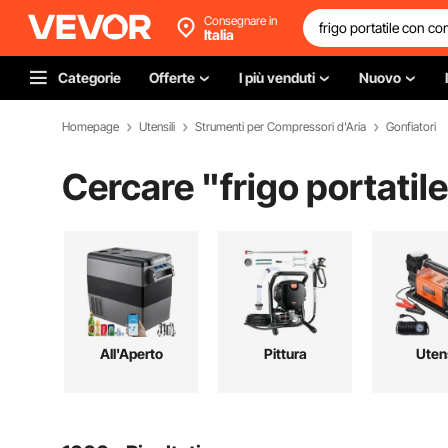
Consegnare in
Italia
Categorie
Offerte
I più venduti
Nuovo
Homepage
Utensili
Strumenti per Compressori d'Aria
Gonfiatori
Cercare "
frigo portati
All'Aperto
Pittura
Utens