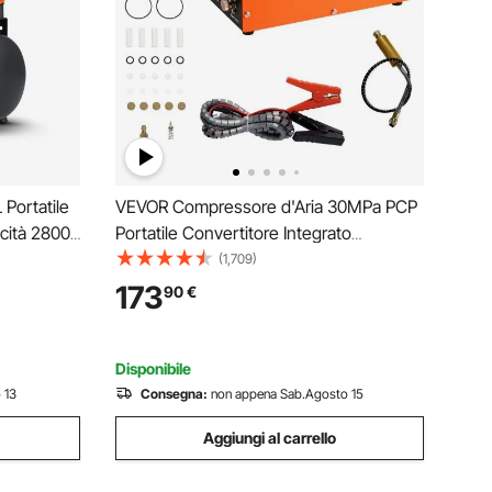
Portatile
VEVOR Compressore d'Aria 30MPa PCP
cità 2800
Portatile Convertitore Integrato
atura,
Spegnimento Manuale DC 12V/AC 230V,
(1,709)
rtatile
Compressore d'Aria Portatile ad Alta
173
90
€
emperatura
Pressione Senza Acqua Senza Olio
Portatile
Disponibile
 13
Consegna:
non appena Sab.Agosto 15
Aggiungi al carrello