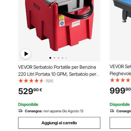
VEVOR Set 
VEVOR Serbatoio Portatile per Benzina
Pieghevole
220 Litri Portata 10 GPM, Serbatoio per
Legno, Por
Carburante Diesel con Pompa di
(125)
Piedini Re
Trasferimento Elettrica 102W, Tubo
999
529
90
90
€
Palline, St
Flessibile, Trasporto del Carburante,
Nero con 
Rosso
Disponibile
Disponibile
Consegna:
non appena Gio.Agosto 13
Consegn
Aggiungi al carrello