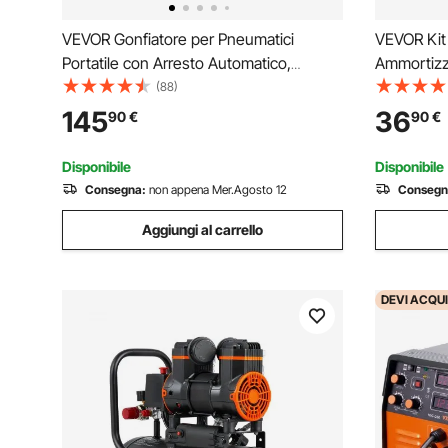
VEVOR Gonfiatore per Pneumatici
VEVOR Kit
Portatile con Arresto Automatico,
Ammortizz
Compressore d'Aria per Auto, Pompa
280mm, Ki
(88)
dell'Aria Fuoristrada da 12 V con Display
Molla 2 Pe
145
36
90
€
90
€
Digitale LCD e Adattatori per Camion,
Portatile 
SUV, Camper
Sospensio
Disponibile
Disponibile
Consegna:
non appena Mer.Agosto 12
Consegn
Aggiungi al carrello
DEVI
ACQUI