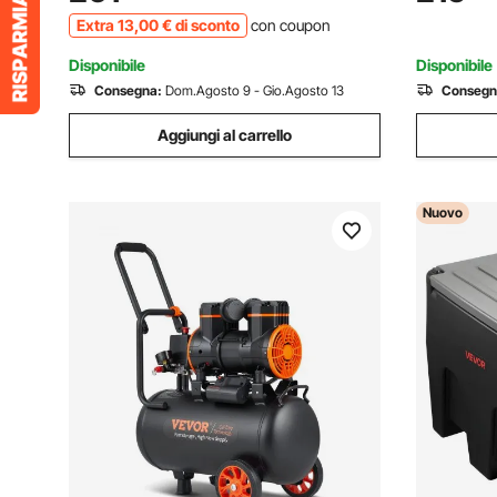
Spina CEE16 con Schermo LCD IP66
Litri Cont
Extra
13
,00
€
di sconto
con coupon
Cavo in TPU
Zona con 
Disponibile
Disponibile
Consegna:
Dom.Agosto 9 - Gio.Agosto 13
Consegn
Aggiungi al carrello
Nuovo