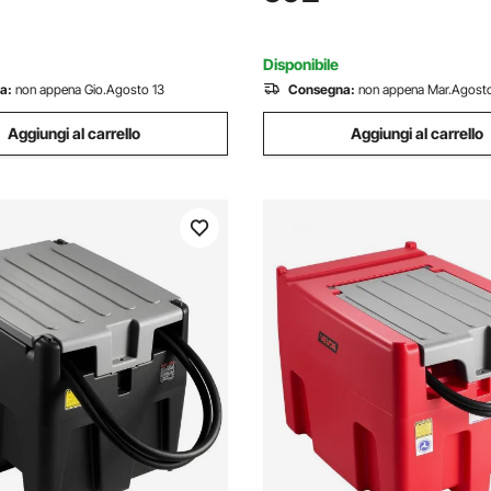
enitore -20 a 20 °C Doppia
DC / 100-240V AC Esterno, 
Ruote Controllo APP
Viaggi
Disponibile
a:
non appena Gio.Agosto 13
Consegna:
non appena Mar.Agosto
Aggiungi al carrello
Aggiungi al carrello