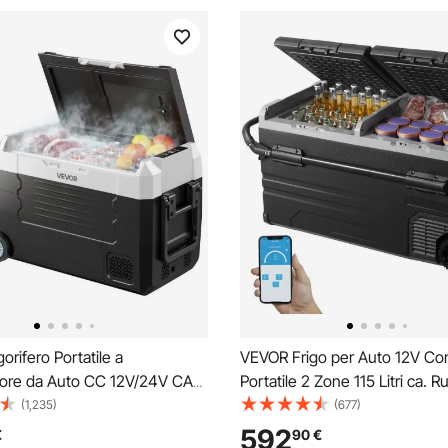
orifero Portatile a
VEVOR Frigo per Auto 12V Co
re da Auto CC 12V/24V CA
Portatile 2 Zone 115 Litri ca. R
Frigo Portatile per
Maniglia, -20°C a 20°C, Dispos
(1,235)
(677)
 Viaggio Pesca Capienza 35
Raffreddamento a Compresso
592
€
90
€