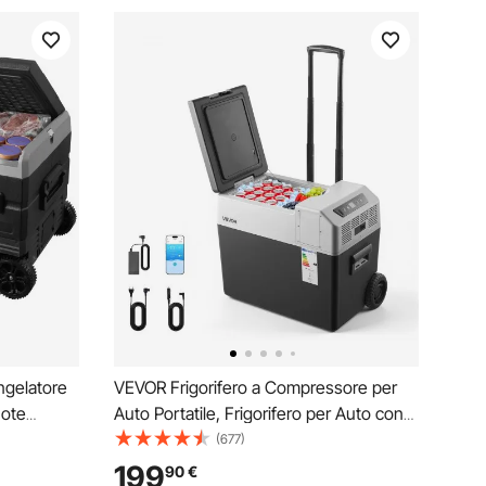
ngelatore
VEVOR Frigorifero a Compressore per
uote
Auto Portatile, Frigorifero per Auto con
itivo di
Ruote Maniglia Capienza 40 L Controllo
(677)
re 12/24V
APP, Temperatura tra -22°C a 10°C,
199
90
€