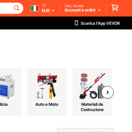
IT/
Ciao, Accedi
Account e ordini
EUR
Scarica l'App VEVOR
lizia
Auto e Moto
Materiali da
Arr
Costruzione
p