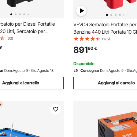
atoio per Diesel Portatile
VEVOR Serbatoio Portatile per
20 Litri, Serbatoio per
Benzina 440 Litri Portata 10 
e con Pompa di Trasferimento
(63)
Serbatoio per Carburante Die
(125)
da 12 V Potenza 140W,
Pompa di Trasferimento Elettri
891
€
90
€
 Cavo Alimentazione 3,9m,
Tubo Flessibile, Trasporto del
Carburante, Rosso
Disponibile
a:
Dom.Agosto 9 - Gio.Agosto 13
Consegna:
Dom.Agosto 9 - Gio.Ag
Aggiungi al carrello
Aggiungi al carrello
e