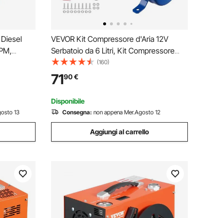
 Diesel
VEVOR Kit Compressore d'Aria 12V
GPM,
Serbatoio da 6 Litri, Kit Compressore
sel con
d'Aria per Clacson Tromba, Pressione di
(160)
ca da 12 V,
Esercizio 90-120 PSI, Sistema di
71
90
€
Compressore d'Aria Integrato per
Clacson Tromba Camion
Disponibile
osto 13
Consegna:
non appena Mer.Agosto 12
Aggiungi al carrello