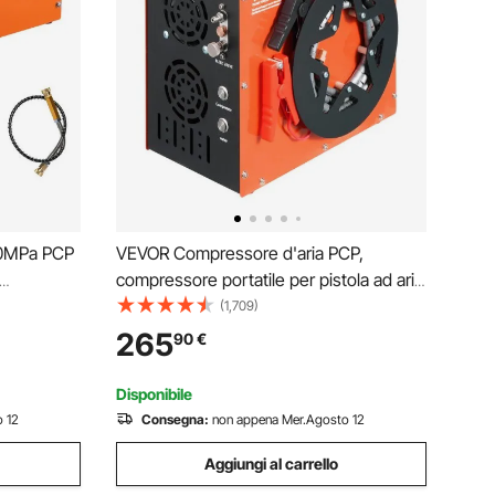
30MPa PCP
VEVOR Compressore d'aria PCP,
compressore portatile per pistola ad aria
/AC 230V,
compressa PCP 4500PSI/30Mpa,
(1,709)
d Alta
Sistema di raffreddamento ad acqua e
265
90
€
 Olio per
ventola integrato, compressore per
pistola ad aria compressa
Disponibile
 12
Consegna:
non appena Mer.Agosto 12
Aggiungi al carrello