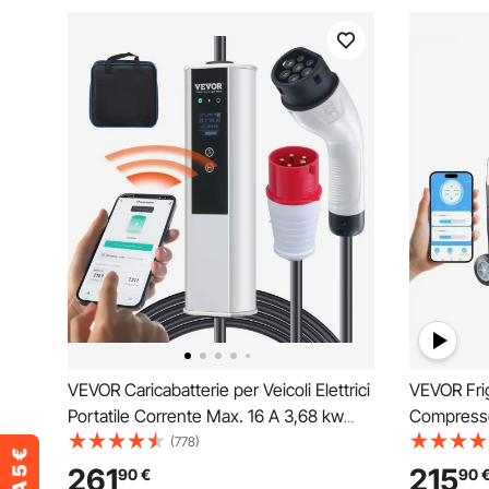
VEVOR Caricabatterie per Veicoli Elettrici
VEVOR Frig
Portatile Corrente Max. 16 A 3,68 kw
Compresso
Monofase Tipo 2 Cavo Lunghezza 7,5m,
100-240V, 
(778)
Caricabatterie EV Portatile IEC6219
Campeggio
261
215
90
€
90