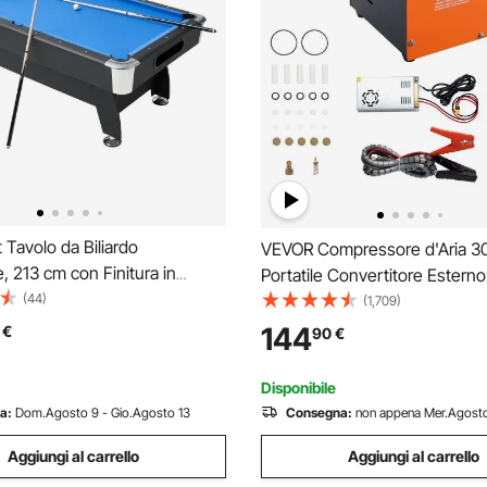
Tavolo da Biliardo
VEVOR Compressore d'Aria 
, 213 cm con Finitura in
Portatile Convertitore Esterno
tatile Tavolo da Gioco con
(44)
Spegnimento Manuale DC 12V
(1,709)
golabili, Set Completo con
Compressore d'Aria Portatile a
144
€
90
€
ecche, Rastrelliera, Gesso,
Pressione Senza Acqua Senza
Panno Blu
Pistola Aria Compressa
Disponibile
a:
Dom.Agosto 9 - Gio.Agosto 13
Consegna:
non appena Mer.Agosto
Aggiungi al carrello
Aggiungi al carrello