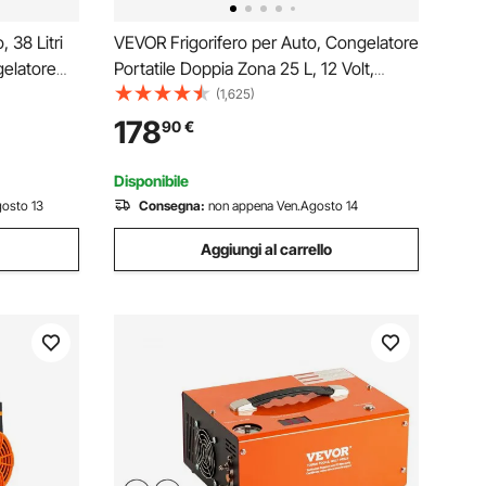
 38 Litri
VEVOR Frigorifero per Auto, Congelatore
elatore
Portatile Doppia Zona 25 L, 12 Volt,
Gamma Regolabile da -20 ~ 20 ℃,
(1,625)
peggio
Dispositivo di Raffreddamento a
178
90
€
labile per
Compressore 12/24 V CC e 100-240 V
CA per Campeggio Camper
Disponibile
osto 13
Consegna:
non appena Ven.Agosto 14
Aggiungi al carrello