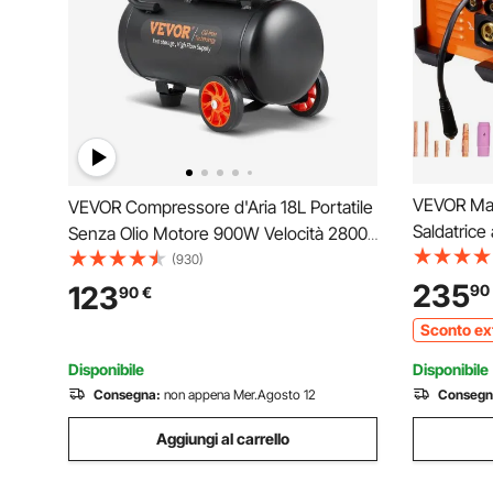
VEVOR Macc
VEVOR Compressore d'Aria 18L Portatile
Saldatrice
Senza Olio Motore 900W Velocità 2800
MMA LIFT 
giri/min per Aerografo Inchiodatura,
(930)
Saldatrice 
Compressore d'Aria a Secco Portatile
235
123
90
90
€
Saldatrice
Rumore 70dB 2 Silenziatori Temperatura
Sconto ex
-50℃ - 40℃
Disponibile
Disponibile
Consegna:
non appena Mer.Agosto 12
Consegn
Aggiungi al carrello