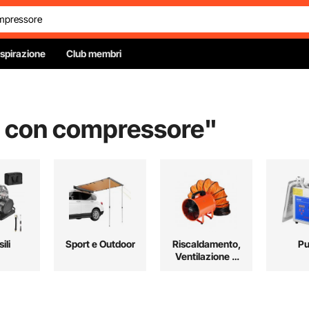
Ispirazione
Club membri
le con compressore
"
ili
Sport e Outdoor
Riscaldamento,
Pu
Ventilazione e
Raffreddamento