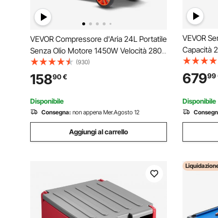
VEVOR Serb
VEVOR Compressore d'Aria 24L Portatile
Capacità 2
Senza Olio Motore 1450W Velocità 2800
Carburant
giri/min per Aerografo Inchiodatura,
(930)
Elettrica 
Compressore d'Aria a Secco Portatile
679
158
99
90
€
Lunghezza
Rumore 70dB 2 Silenziatori Temperatura
Nero
-50℃ - 40℃
Disponibile
Disponibile
Consegna:
non appena Mer.Agosto 12
Consegn
Aggiungi al carrello
Liquidazion