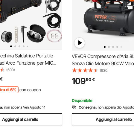
hina Saldatrice Portatile
VEVOR Compressore d'Aria 8L 
 ad Arco Funzione per MIG
Senza Olio Motore 900W Velo
TIG Corrente tra 50-250 A,
(600)
giri/min per Aerografo Inchiod
(930)
Portatile Spessore del Filo,
Compressore d'Aria a Secco Po
109
€
90
€
 ad Arco Portatile 8,4kg
Rumore 70dB 2 Silenziatori T
tra di 6%
con coupon
-50℃ - 40℃
Disponibile
a:
non appena Ven.Agosto 14
Consegna:
non appena Gio.Agosto
Aggiungi al carrello
Aggiungi al carrello