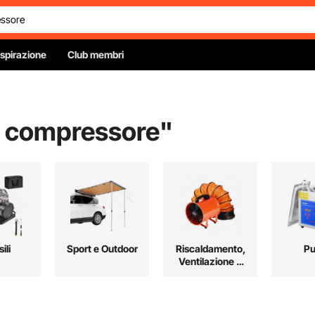
Ispirazione
Club membri
le compressore
"
ili
Sport e Outdoor
Riscaldamento,
Pu
Ventilazione e
Raffreddamento