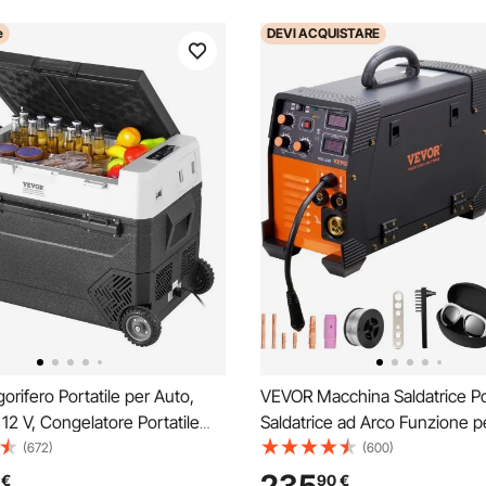
e
DEVI
ACQUISTARE
orifero Portatile per Auto,
VEVOR Macchina Saldatrice Por
 12 V, Congelatore Portatile
Saldatrice ad Arco Funzione p
ola 60 L, Temperatura
MMA LIFT TIG Corrente tra 5
(672)
(600)
 - 20 ~ 20 ℃, Refrigeratore a
Saldatrice Portatile Spessore d
€
90
€