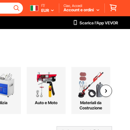
IT/
Ciao, Accedi
Account e ordini
EUR
Scarica l'App VEVOR
lizia
Auto e Moto
Materiali da
Arr
Costruzione
p