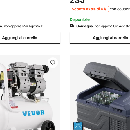
235
re per Casa, Esterno,
Saldatrice ad Arco Portatile 8
Sconto extra di 6%
con coupo
uto
Disponibile
a:
non appena Mar.Agosto 11
Consegna:
non appena Gio.Agosto
Aggiungi al carrello
Aggiungi al carrello