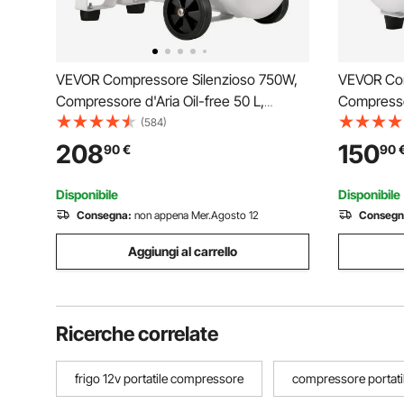
VEVOR Compressore Silenzioso 750W,
VEVOR Com
Compressore d'Aria Oil-free 50 L,
Compressor
Pressione 8 Bar, Compressore d'Aria
Pressione 
(584)
Silenzioso 220V, Compressore Aria
Silenzios
208
150
90
€
90
Portatile, Rumorosità: 68 dB, per
Portatile,
Esigenze di Gonfiaggio
Disponibile
Disponibile
Consegna:
non appena Mer.Agosto 12
Consegn
Aggiungi al carrello
Ricerche correlate
frigo 12v portatile compressore
compressore portati