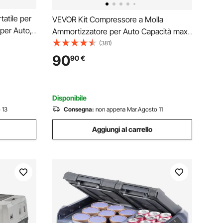
tatile per
VEVOR Kit Compressore a Molla
 per Auto,
Ammortizzatore per Auto Capacità max.
 CA da 100
4,5 Tonnellate in Acciaio 45#, Kit di
(381)
abile da
Compressore a Molla 3 Pezzi Valigetta
90
90
€
iaggio
Portatile Rimozione Molle di
Sospensione per Auto SUV
Disponibile
 13
Consegna:
non appena Mar.Agosto 11
Aggiungi al carrello