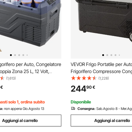
orifero per Auto, Congelatore
VEVOR Frigo Portatile per Auto,
Doppia Zona 25 L, 12 Volt,
Frigorifero Compressore Cong
olabile da -20 ~ 20 ℃,
Elettrico CC e CA con Manico
(1,613)
(1,228)
o di Raffreddamento a
Telescopico e Ruote per Cam
244
€
90
€
re 12/24 V CC e 100-240 V
0,6kW.h Da -20°C a 10°C Rego
ampeggio Camper
Auto Camion Barca
sti solo 1, ordina subito
Disponibile
a:
non appena Gio.Agosto 13
Consegna:
Sab.Agosto 8 - Mer.Ag
Aggiungi al carrello
Aggiungi al carrello