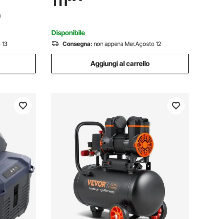
111
,4kg
4,5T con Pedale per Rimozione Molle di
n
Sospensione per Auto SUV
Disponibile
 13
Consegna:
non appena Mer.Agosto 12
Aggiungi al carrello