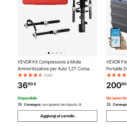
VEVOR Kit Compressore a Molla
VEVOR Frig
Ammortizzatore per Auto 1,2T Corsa
Portatile 
280mm, Kit di Strumenti Compressore a
Gamma Reg
(250)
Molla 2 Pezzi in Acciaio con Valigetta
Dispositiv
36
200
90
€
90
Portatile per Rimozione Molle di
Compresso
Sospensione per Auto SUV
CA per C
Disponibile
Ne sono rima
Consegna:
non appena Ven.Agosto 14
Consegn
Aggiungi al carrello