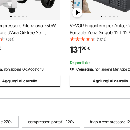
pressore Silenzioso 750W,
VEVOR Frigorifero per Auto, 
e d'Aria Oil-free 25 L,
Portatile Zona Singola 12 L 12 V
8 Bar, Compressore d'Aria
Gamma Regolabile da -20 ~ 2
(584)
(1,613)
o 220V, Compressore Aria
Dispositivo di Raffreddamento
131
€
90
€
 per Esigenze di Gonfiaggio
Compressore 12/24 V CC e 1
CA per Campeggio Camper
Disponibile
a:
non appena Gio.Agosto 13
Consegna:
non appena Mer.Agosto
Aggiungi al carrello
Aggiungi al carrello
le 220v
compressori portatili 220v
frigo a compressore 12v