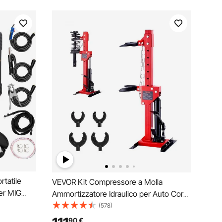
tatile
VEVOR Kit Compressore a Molla
er MIG
Ammortizzatore Idraulico per Auto Corsa
0-250 A,
da 320mm, Kit di Strumenti
(578)
el Filo,
Compressore a Molla Cilindro Idraulico
90
€