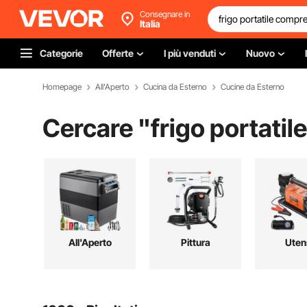
Consegnare in
Italia
Categorie
Offerte
I più venduti
Nuovo
Homepage
All'Aperto
Cucina da Esterno
Cucine da Esterno
Cercare "
frigo portati
All'Aperto
Pittura
Utens