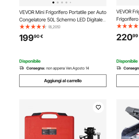
VEVOR Frig
VEVOR Mini Frigorifero Portatile per Auto
Frigorifero
Congelatore 50L Schermo LED Digitale,
Litri da Au
Frigo Portatile Capienza 50L Campeggio
(6,205)
Compresso
Viaggio Auto Schermo di Controllo, Frigo
220
199
99
90
€
Spiaggia P
Portatile 12V/24V da Auto Camion Barca
-6°C a 10
Disponibile
Disponibile
Consegna:
non appena Ven.Agosto 14
Consegn
Aggiungi al carrello