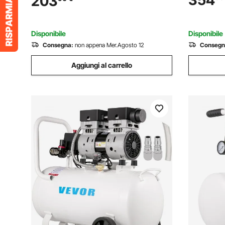
354
203
Compresso
Compressore 12/24 V CC e 100-240 V
Camper, A
CA per Campeggio Camper
Disponibile
Disponibile
Consegna:
non appena Mer.Agosto 12
Consegn
Aggiungi al carrello