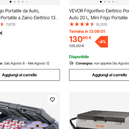
o Portatile da Auto,
VEVOR Frigorifero Elettrico Por
 Portatile a Zaino Elettrico 13
Auto 20 L, Mini Frigo Portatile
to 12/24V, Mini Frigorifero con
Funzionamento CC 12 V 24 V,
(1,613)
(6,205)
re per Campeggio Viaggio
V a 240 V, Temperatura Regol
Termina in 13:06:00
€
130
90
€
esca Picnic, Temperatura da
-20 °C a 20 °C, per Camper V
-
4
%
°C
Barca
135,90
€
Disponibile
a:
Sab.Agosto 8 - Mer.Agosto 12
Consegna:
non appena Gio.Agosto
Aggiungi al carrello
Aggiungi al carrello