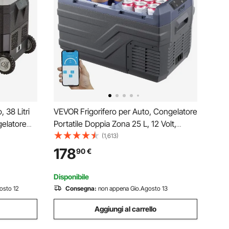
 38 Litri
VEVOR Frigorifero per Auto, Congelatore
elatore
Portatile Doppia Zona 25 L, 12 Volt,
Gamma Regolabile da -20 ~ 20 ℃,
(1,613)
peggio
Dispositivo di Raffreddamento a
178
90
€
labile per
Compressore 12/24 V CC e 100-240 V
CA per Campeggio Camper
Disponibile
osto 12
Consegna:
non appena Gio.Agosto 13
Aggiungi al carrello