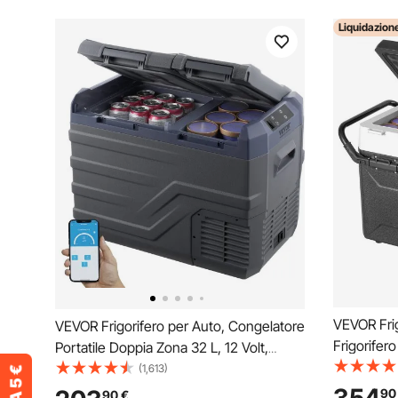
Liquidazion
VEVOR Frig
VEVOR Frigorifero per Auto, Congelatore
Frigorifero
Portatile Doppia Zona 32 L, 12 Volt,
Zona Sing
Gamma Regolabile da -20 ~ 20 ℃,
(1,613)
Regolabile
Dispositivo di Raffreddamento a
90
90
€