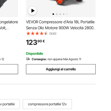
Congelatore
VEVOR Compressore d'Aria 18L Portatile
olt,
Senza Olio Motore 900W Velocità 2800
0 ℃,
giri/min per Aerografo Inchiodatura,
(930)
 a
Compressore d'Aria a Secco Portatile
123
90
€
00-240 V
Rumore 70dB 2 Silenziatori Temperatura
-50℃ - 40℃
Disponibile
 12
Consegna:
non appena Mar.Agosto 11
Aggiungi al carrello
 portatile
compressore portatile 12v