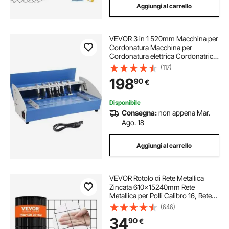
Aggiungi al carrello
VEVOR 3 in 1 520mm Macchina per
Cordonatura Macchina per
Cordonatura elettrica Cordonatrice
Perforatrice Elettrica Carta Metallo
(117)
Multifunzione
198
90
€
Disponibile
Consegna:
non appena Mar.
Ago. 18
Aggiungi al carrello
VEVOR Rotolo di Rete Metallica
Zincata 610x15240mm Rete
Metallica per Polli Calibro 16, Rete
Metallica Rivestita in Vinile per
(646)
Recinti per Pollai, Recinti per
34
90
€
Serpenti di Conigli, Recinti per