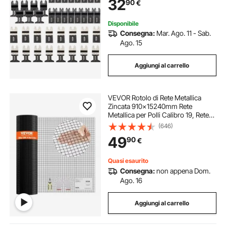
32
90
€
Tipi Sostituibili per Taglio di Metallo
Plastica
Disponibile
Consegna:
Mar. Ago. 11 - Sab.
Ago. 15
Aggiungi al carrello
VEVOR Rotolo di Rete Metallica
Zincata 910x15240mm Rete
Metallica per Polli Calibro 19, Rete
Metallica Rivestita in Vinile per
(646)
Recinti per Pollai, Recinti per
49
90
€
Serpenti di Conigli, Recinti per
Pollame
Quasi esaurito
Consegna:
non appena Dom.
Ago. 16
Aggiungi al carrello