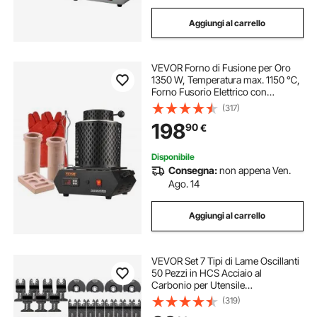
Aggiungi al carrello
VEVOR Forno di Fusione per Oro
1350 W, Temperatura max. 1150 ℃,
Forno Fusorio Elettrico con
Crogiolo in Ceramica da 1kg e 3 kg,
(317)
Lavorazione Raffinazione di Metalli
198
90
€
Disponibile
Consegna:
non appena Ven.
Ago. 14
Aggiungi al carrello
VEVOR Set 7 Tipi di Lame Oscillanti
50 Pezzi in HCS Acciaio al
Carbonio per Utensile
Multifunzione Taglio per Legno
(319)
Metallo, Kit Lame Multifunzione 7