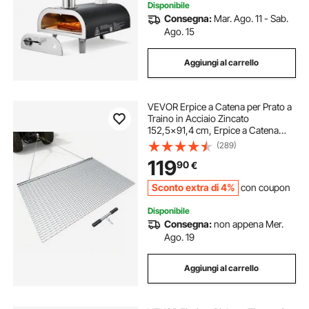
Disponibile
Consegna:
Mar. Ago. 11 - Sab.
Ago. 15
Aggiungi al carrello
VEVOR Erpice a Catena per Prato a
Traino in Acciaio Zincato
152,5x91,4 cm, Erpice a Catena
Trainato Rete Livellatrice, Rete in
(289)
Metallo Compatibile per Trattori
119
90
€
ATV Tosaerba per Giardinaggio
Sconto extra di 4%
con coupon
Disponibile
Consegna:
non appena Mer.
Ago. 19
Aggiungi al carrello