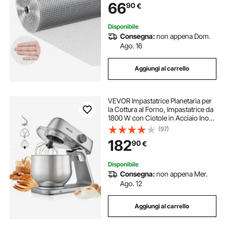
66
90
€
Giardino, Piccoli Roditori
Disponibile
Consegna:
non appena Dom.
Ago. 16
Aggiungi al carrello
VEVOR Impastatrice Planetaria per
la Cottura al Forno, Impastatrice da
1800 W con Ciotole in Acciaio Inox
7,4 L, Gancio per Impastare, Frusta
(97)
e Frusta, Inclinazione Regolabile a
182
90
€
10 Velocità
Disponibile
Consegna:
non appena Mer.
Ago. 12
Aggiungi al carrello