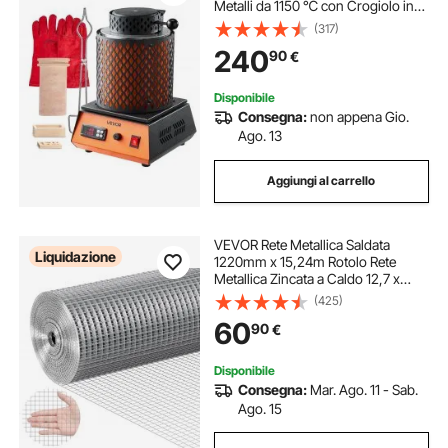
Metalli da 1150 ℃ con Crogiolo in
Ceramica da 5 kg, Kit per Oro per la
(317)
Creazione di Gioielli, Barre di
240
90
€
Metallo, Componenti Metallici
Disponibile
Consegna:
non appena Gio.
Ago. 13
Aggiungi al carrello
VEVOR Rete Metallica Saldata
Liquidazione
1220mm x 15,24m Rotolo Rete
Metallica Zincata a Caldo 12,7 x
12,7mm Maglia Calibro 19
(425)
Recinzione in Filo per Polli per
60
90
€
Gabbie per Conigli, Giardino,
Piccoli Roditori
Disponibile
Consegna:
Mar. Ago. 11 - Sab.
Ago. 15