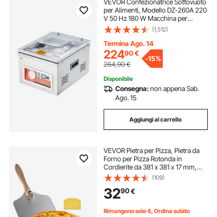
VEVOR Confezionatrice Sottovuoto
per Alimenti, Modello DZ-260A 220
V 50 Hz 180 W Macchina per
Sottovuoto per Alimenti, Frutta,
(1,512)
Sottaceti, Materiali da Restauro,
Elementi Elettronici e Metalli Rari
Termina Ago. 14
224
90
€
-
15%
264,90
€
Disponibile
Consegna:
non appena Sab.
Ago. 15
Aggiungi al carrello
VEVOR Pietra per Pizza, Pietra da
Forno per Pizza Rotonda in
Cordierite da 381 x 381 x 17 mm,
con Pala in Alluminio, Cordierite
(109)
Resistente al Calore, per Forno da
32
90
€
Cucina, Cottura di Pane
Rimangono solo 4, Ordina subito