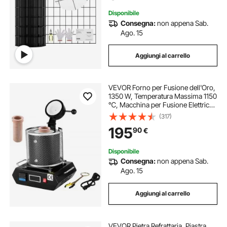
Pollame
Disponibile
Consegna:
non appena Sab.
Ago. 15
Aggiungi al carrello
VEVOR Forno per Fusione dell'Oro,
1350 W, Temperatura Massima 1150
℃, Macchina per Fusione Elettrica
Digitale, con Crogiolo in Ceramica
(317)
da 1 kg, per Raffinazione di Metalli
195
90
€
Preziosi, Fonde Oro
Disponibile
Consegna:
non appena Sab.
Ago. 15
Aggiungi al carrello
VEVOR Pietra Refrattaria, Piastra