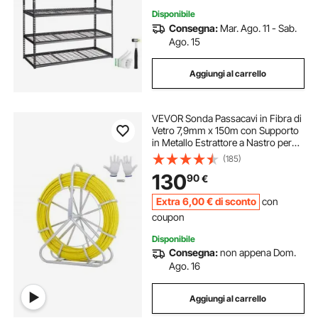
Disponibile
Consegna:
Mar. Ago. 11 - Sab.
Ago. 15
Aggiungi al carrello
VEVOR Sonda Passacavi in Fibra di
Vetro 7,9mm x 150m con Supporto
in Metallo Estrattore a Nastro per
Cavo Elettrico con 2 Teste di
(185)
Trazione Strumento di Installazione
130
90
€
del Cavo Elettrico in Fiberglass
Extra
6
,00
€
di sconto
con
coupon
Disponibile
Consegna:
non appena Dom.
Ago. 16
Aggiungi al carrello