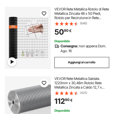
VEVOR Rete Metallica Rotolo di Rete
Metallica Zincata 48 x 50 Piedi,
Rotolo per Recinzione in Rete
Metallica Calibro 16, Rete Metallica
(646)
con Rivestimento in Vinile per
50
90
€
Barriere per pollai
Disponibile
Consegna:
non appena Dom.
Ago. 16
Aggiungi al carrello
VEVOR Rete Metallica Saldata
1220mm x 30,48m Rotolo Rete
Metallica Zincata a Caldo 12,7 x
12,7mm Maglia Calibro 19
(425)
Recinzione in Filo per Polli per
112
90
€
Gabbie per Conigli, Giardino,
Piccoli Roditori
Disponibile