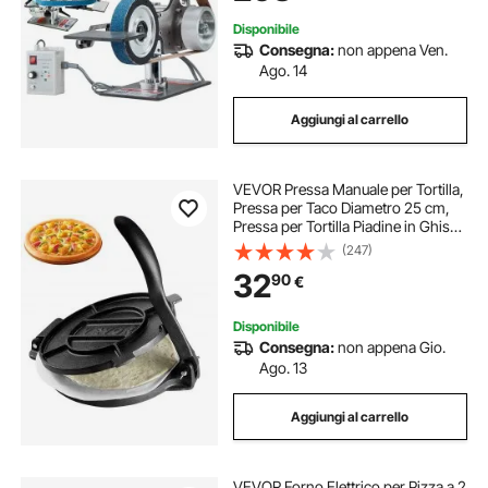
Disponibile
Consegna:
non appena Ven.
Ago. 14
Aggiungi al carrello
VEVOR Pressa Manuale per Tortilla,
Pressa per Taco Diametro 25 cm,
Pressa per Tortilla Piadine in Ghisa,
Pressa Manuale per Tortilla con 100
(247)
Pezzi di Carta da Forno, Macchina
32
90
€
per Impasto di Tortilla
Disponibile
Consegna:
non appena Gio.
Ago. 13
Aggiungi al carrello
VEVOR Forno Elettrico per Pizza a 2