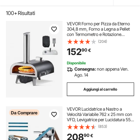
100+
Risultati
VEVOR Forno per Pizza da Eterno
304,8 mm, Forno a Legna a Pellet
con Termometro e Rotazione
Elettrica, Macchina per Pizza
(204)
Portatile per Campeggio, Pietra,
152
90
€
Borsa per il Trasporto, Pala
Disponibile
Consegna:
non appena Ven.
Ago. 14
Aggiungi al carrello
VEVOR Lucidatrice a Nastro a
Da Comprare
Velocità Variabile 762 x 25 mm con
VFD, Levigatrice per Lucidatura 550
W con 2 Stampi Smerigliatura e 3
(853)
Nastri Abrasivi per Lavorazione
208
90
€
Metalli, Produzione Coltelli