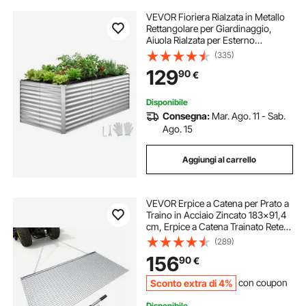
VEVOR Fioriera Rialzata in Metallo
Rettangolare per Giardinaggio,
Aiuola Rialzata per Esterno
2400x1200x860 mm Senza Fondo
(335)
Antiruggine per Coltivazione Piante
129
90
€
Orto Fiori Verdure da Giardino
Disponibile
Consegna:
Mar. Ago. 11 - Sab.
Ago. 15
Aggiungi al carrello
VEVOR Erpice a Catena per Prato a
Traino in Acciaio Zincato 183x91,4
cm, Erpice a Catena Trainato Rete
Livellatrice per Campi, Rete in
(289)
Metallo Compatibile per Trattori
156
90
€
ATV Tosaerba da Giardino
Sconto extra di 4%
con coupon
Disponibile