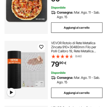
Disponibile
Consegna:
Mar. Ago. 11 - Sab.
Ago. 15
Aggiungi al carrello
VEVOR Rotolo di Rete Metallica
Zincata 910x30480mm Filo per
Polli Calibro 19, Rete Metallica
Rivestita in Vinile per Recinzioni per
(646)
Pollai, Recinzioni per Serpenti per
79
90
€
Conigli, Recinti per Pollame
Disponibile
Consegna:
Mar. Ago. 11 - Sab.
Ago. 15
Aggiungi al carrello