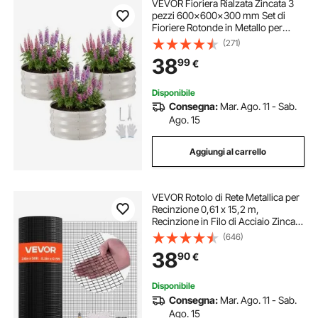
VEVOR Fioriera Rialzata Zincata 3
pezzi 600x600x300 mm Set di
Fioriere Rotonde in Metallo per
Esterno, Aiuola Rialzata Senza
(271)
Fondo in Metallo per Coltivazione
38
99
€
Fiori Verdure Orto Colore Beige
Disponibile
Consegna:
Mar. Ago. 11 - Sab.
Ago. 15
Aggiungi al carrello
VEVOR Rotolo di Rete Metallica per
Recinzione 0,61 x 15,2 m,
Recinzione in Filo di Acciaio Zincato
da 1,06 mm per Bovini, Suini e
(646)
Pecore, per Recinti per Animali, Filo
38
90
€
per Gabbie, Giardino
Disponibile
Consegna:
Mar. Ago. 11 - Sab.
Ago. 15