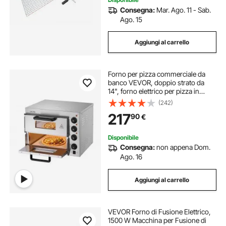
Consegna:
Mar. Ago. 11 - Sab.
Ago. 15
Aggiungi al carrello
Forno per pizza commerciale da
banco VEVOR, doppio strato da
14", forno elettrico per pizza in
acciaio inox con pietra e maniglia,
(242)
macchina per pizza multiuso per
217
90
€
interni per ristoranti, pretzel al forno
Disponibile
Consegna:
non appena Dom.
Ago. 16
Aggiungi al carrello
VEVOR Forno di Fusione Elettrico,
1500 W Macchina per Fusione di