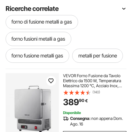
Ricerche correlate
forno di fusione metalli a gas
forno fusioni metalli a gas
forno fusione metalli gas
metalli per fusione
crogioli fusione metalli
fusioni metalli
VEVOR Forno Fusione da Tavolo
Elettrico da 1500 W, Temperatura
Massima 1200 ℃, Acciaio Inox,
crogiolo per fusione metalli
fusione metalli
Forno per Fusione dell'Oro, per
(140)
Fusione della Cera, Argilla Fai da
389
90
€
Te, Tempra dei Metalli
fusione di metallo
Disponibile
Consegna:
non appena Dom.
crogiolo da fusione metalli
crogiolo metallo
Ago. 16