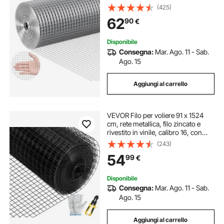
caldo, recinzione metallica per polli,
(425)
rete metallica per gabbie per
62
90
€
conigli, giardino
Disponibile
Consegna:
Mar. Ago. 11 - Sab.
Ago. 15
Aggiungi al carrello
VEVOR Filo per voliere 91 x 1524
cm, rete metallica, filo zincato e
rivestito in vinile, calibro 16, con
pinze da taglio, per recinzioni da
(243)
giardino e recinti per animali
54
99
€
domestici
Disponibile
Consegna:
Mar. Ago. 11 - Sab.
Ago. 15
Aggiungi al carrello