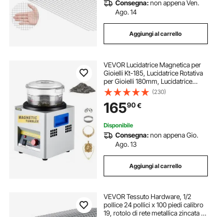
Consegna:
non appena Ven.
Ago. 14
Aggiungi al carrello
VEVOR Lucidatrice Magnetica per
Gioielli Kt-185, Lucidatrice Rotativa
per Gioielli 180mm, Lucidatrice
Professionale a Tamburo Rotante
(230)
con Rotazione Bidirezionale 2000
165
90
€
RPM, per Metallo Leggero
Disponibile
Consegna:
non appena Gio.
Ago. 13
Aggiungi al carrello
VEVOR Tessuto Hardware, 1/2
pollice 24 pollici x 100 piedi calibro
19, rotolo di rete metallica zincata a