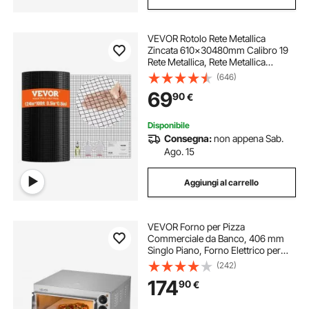
VEVOR Rotolo Rete Metallica
Zincata 610x30480mm Calibro 19
Rete Metallica, Rete Metallica
Rivestita in Vinile per Recinzioni per
(646)
Pollai, Recinzioni per Serpenti di
69
90
€
Conigli, Recinti Pollame
Disponibile
Consegna:
non appena Sab.
Ago. 15
Aggiungi al carrello
VEVOR Forno per Pizza
Commerciale da Banco, 406 mm
Singlo Piano, Forno Elettrico per
Pizza in Acciaio Inox con Pietra e
(242)
Maniglia, Macchina per Pizza
174
90
€
Interna per Ristorante, Forno per
Pizza a Casa