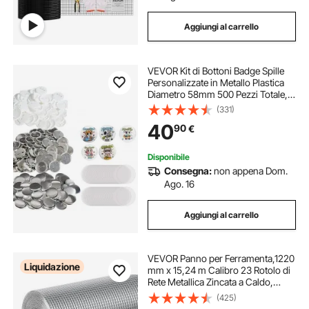
Aggiungi al carrello
VEVOR Kit di Bottoni Badge Spille
Personalizzate in Metallo Plastica
Diametro 58mm 500 Pezzi Totale,
Accessori di Badge Spille 500Pz,
(331)
SOLO ACCESSORI SENZA
40
90
€
MACCHINA
Disponibile
Consegna:
non appena Dom.
Ago. 16
Aggiungi al carrello
VEVOR Panno per Ferramenta,1220
Liquidazione
mm x 15,24 m Calibro 23 Rotolo di
Rete Metallica Zincata a Caldo,
Recinzione in Filo Metallico per
(425)
Polli, Rete Metallica per Gabbie per