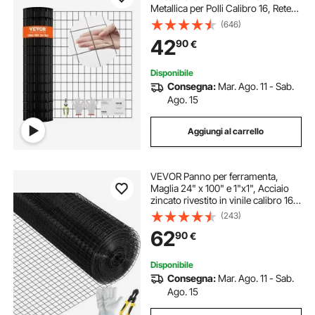
Metallica per Polli Calibro 16, Rete
Metallica Rivestita in Vinile per
(646)
Recinti per Pollai, Recinti per
42
90
€
Serpenti di Conigli, Recinti per
Pollame
Disponibile
Consegna:
Mar. Ago. 11 - Sab.
Ago. 15
Aggiungi al carrello
VEVOR Panno per ferramenta,
Maglia 24" x 100" e 1"x1", Acciaio
zincato rivestito in vinile calibro 16,
Recinzione in filo metallico per polli
(243)
con una pinza tagliente e un paio di
62
90
€
guanti in tessuto
Disponibile
Consegna:
Mar. Ago. 11 - Sab.
Ago. 15