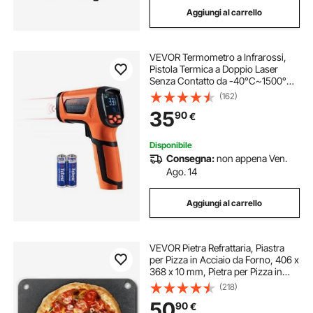
Aggiungi al carrello
espositore metallo
VEVOR Termometro a Infrarossi,
riscaldatore metallo a induzione
Pistola Termica a Doppio Laser
Senza Contatto da -40°C~1500°C,
Pistola Termica Portatile a Infrarossi
(162)
espositori in metallo per negozi
per Fusione/Cottura/Forno per
35
90
€
Pizza/Motore (non per esseri
umani)
riscaldatore a induzione per metalli
Disponibile
Consegna:
non appena Ven.
Ago. 14
Aggiungi al carrello
VEVOR Pietra Refrattaria, Piastra
per Pizza in Acciaio da Forno, 406 x
368 x 10 mm, Pietra per Pizza in
Acciaio al Carbonio, Teglia per
(218)
Pizza Resistente per Griglia
50
90
€
Barbecue all'Aperto, Forno Interno