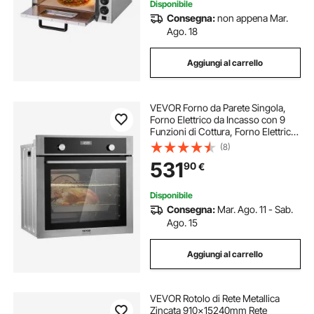
Disponibile
Consegna:
non appena Mar.
Ago. 18
Aggiungi al carrello
VEVOR Forno da Parete Singola,
Forno Elettrico da Incasso con 9
Funzioni di Cottura, Forno Elettrico
a Parete, Riscaldamento max.
(8)
200°C, Forno Elettrico da 3550W
531
90
€
Griglia Teglia da Forno, Cucina
Disponibile
Consegna:
Mar. Ago. 11 - Sab.
Ago. 15
Aggiungi al carrello
VEVOR Rotolo di Rete Metallica
Zincata 910x15240mm Rete