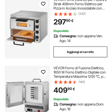
Strati 406mm Forno Elettrico per
Pizza in Acciaio Inossidabile con
Quattro Manopole Pizzaiolo
(242)
Multiuso, Forno per Pizza per
297
90
€
Interni Ristorante Cottura Casa
Cucina
Disponibile
Consegna:
non appena Ven.
Ago. 14
Aggiungi al carrello
VEVOR Forno di Fusione Elettrico,
1650 W Forno Elettrico Digitale con
Temperatura Massima 1200 ℃, per
Fusione a Cera Persa, Argilla Fai da
(140)
Te, Ricottura dei Metalli, Cottura
409
90
€
della Ceramica
Disponibile
Consegna:
non appena Dom.
Ago. 16