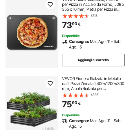
per Pizza in Acciaio da Forno, 508 x
355 x 10 mm, Pietra per Pizza in
Acciaio al Carbonio, Teglia per
(218)
Pizza Resistente per Griglia
73
90
€
Barbecue all'Aperto, Forno Interno
Disponibile
Consegna:
Mar. Ago. 11 - Sab.
Ago. 15
Aggiungi al carrello
VEVOR Fioriera Rialzata in Metallo
da 2 Pezzi Zincata 2400x1200x300
mm, Aiuola Rialzata per
Giardinaggio Rettangolare in
(335)
Metallo da Esterno Fioriera Rialzata
75
90
€
Coltivazione Fiori Verdure Piante
Orto
Disponibile
Consegna:
Mar. Ago. 11 - Sab.
Ago. 15