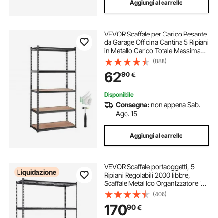
Aggiungi al carrello
VEVOR Scaffale per Carico Pesante
da Garage Officina Cantina 5 Ripiani
in Metallo Carico Totale Massima
907,2kg, Scaffale in Metallo Altezza
(888)
Ripiano Regolabile 90x45x182,88
62
90
€
cm, Scaffale per Magazzino
Disponibile
Consegna:
non appena Sab.
Ago. 15
Aggiungi al carrello
VEVOR Scaffale portaoggetti, 5
Liquidazione
Ripiani Regolabili 2000 libbre,
Scaffale Metallico Organizzatore in
Metallo, Nero, 60" L x 24" L x 78" A
(406)
per Cucina Dispensa Seminterrato
170
90
€
Bagno Lavanderia Armadio