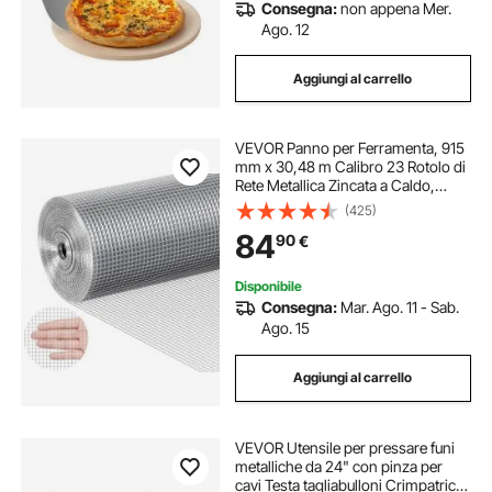
Consegna:
non appena Mer.
Ago. 12
Aggiungi al carrello
VEVOR Panno per Ferramenta, 915
mm x 30,48 m Calibro 23 Rotolo di
Rete Metallica Zincata a Caldo,
Recinzione in Filo Metallico per
(425)
Polli, Rete Metallica per Gabbie per
84
90
€
Giardino, Piccoli Roditori
Disponibile
Consegna:
Mar. Ago. 11 - Sab.
Ago. 15
Aggiungi al carrello
VEVOR Utensile per pressare funi
metalliche da 24" con pinza per
cavi Testa tagliabulloni Crimpatrice