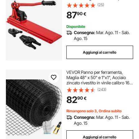
da banco 1/16"-3/16" cciaio legato
(25)
per funi metalliche 1/2"
87
90
€
Disponibile
Consegna:
Mar. Ago. 11 - Sab.
Ago. 15
Aggiungi al carrello
VEVOR Panno per ferramenta,
Maglia 48" x 50" e 1"x1", Acciaio
zincato rivestito in vinile calibro 16,
Recinzione in filo metallico per polli
(243)
con una pinza tagliente e un paio di
82
90
€
guanti in tessuto
Rimangono solo 3, Ordina subito
Consegna:
Mar. Ago. 11 - Sab.
Ago. 15
Aggiungi al carrello