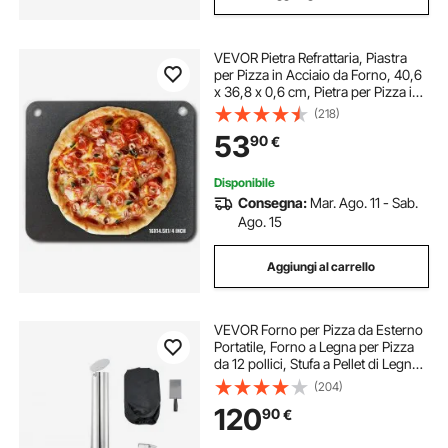
VEVOR Pietra Refrattaria, Piastra
per Pizza in Acciaio da Forno, 40,6
x 36,8 x 0,6 cm, Pietra per Pizza in
Acciaio al Carbonio, Teglia per
(218)
Pizza Resistente per Barbecue
53
90
€
all'Aperto, Forno per Interni
Disponibile
Consegna:
Mar. Ago. 11 - Sab.
Ago. 15
Aggiungi al carrello
VEVOR Forno per Pizza da Esterno
Portatile, Forno a Legna per Pizza
da 12 pollici, Stufa a Pellet di Legno
con Termometro per Campeggio
(204)
all'Aperto, Cortile, Giardino, Nero
120
90
€