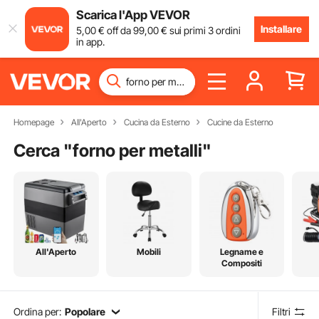
Scarica l'App VEVOR
Installare
5
,00
€
off da
99
,00
€
sui primi 3 ordini
in app.
Homepage
All'Aperto
Cucina da Esterno
Cucine da Esterno
Cerca "
forno per metalli
"
All'Aperto
Mobili
Legname e
Compositi
Ordina per:
Popolare
Filtri