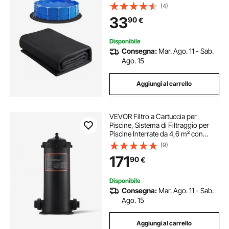
Spesso, Evita Forature, Materiale
(4)
Principale in Tessuto Geotessile,
33
90
€
Prolunga Durata del Rivestimento
Disponibile
Consegna:
Mar. Ago. 11 - Sab.
Ago. 15
Aggiungi al carrello
VEVOR Filtro a Cartuccia per
Piscine, Sistema di Filtraggio per
Piscine Interrate da 4,6 m² con
Filtro Anti-perdita per Filtraggio di
(9)
SPA Piscine Gonfiabili
171
90
€
Disponibile
Consegna:
Mar. Ago. 11 - Sab.
Ago. 15
Aggiungi al carrello