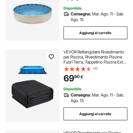
Disponibile
Consegna:
Mar. Ago. 11 - Sab.
Ago. 15
Aggiungi al carrello
VEVOR Rettangolare Rivestimento
per Piscina, Rivestimento Piscine
Fuori Terra, Tappetino Piscina Extra
Spesso, Materiale Tessuto Durevoli
(4)
Sottofondo, 488 x 975 cm 180 g/m²
69
90
€
Nero 8,7 kg
Disponibile
Consegna:
Mar. Ago. 11 - Sab.
Ago. 15
Aggiungi al carrello
VEVOR Rivestimento per Piscina