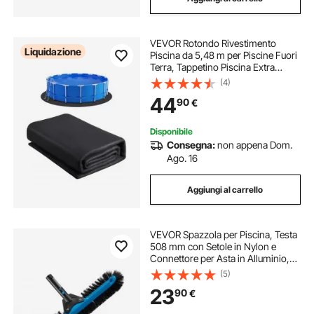
VEVOR Rotondo Rivestimento
Liquidazione
Piscina da 5,48 m per Piscine Fuori
Terra, Tappetino Piscina Extra
Spesso, Evita Forature, Materiale
(4)
Principale in Tessuto Geotessile,
44
90
€
Prolunga Durata del Rivestimento
Disponibile
Consegna:
non appena Dom.
Ago. 16
Aggiungi al carrello
VEVOR Spazzola per Piscina, Testa
508 mm con Setole in Nylon e
Connettore per Asta in Alluminio,
Testa della Spazzola per la Pulizia di
(5)
Piscine Interrate Fuori Terra, Senza
23
90
€
Asta