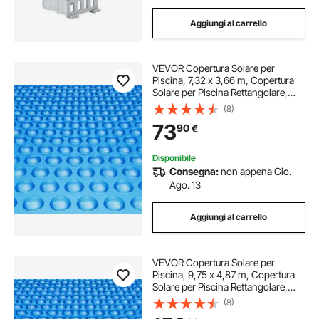
Aggiungi al carrello
VEVOR Copertura Solare per
Piscina, 7,32 x 3,66 m, Copertura
Solare per Piscina Rettangolare,
Spessore 0,3 mm, Protezione per
(8)
Piscina per Piscina Interrata Fuori
73
90
€
Terra, per Riscaldamento Acqua,
Blu
Disponibile
Consegna:
non appena Gio.
Ago. 13
Aggiungi al carrello
VEVOR Copertura Solare per
Piscina, 9,75 x 4,87 m, Copertura
Solare per Piscina Rettangolare,
Spessore 0,4 mm, Protezione per
(8)
Piscina per Piscina Interrata Fuori