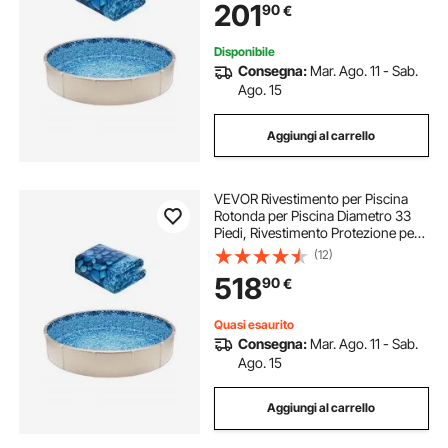
201
90
€
Piscina in Materiale Vinile
Disponibile
Consegna:
Mar. Ago. 11 - Sab.
Ago. 15
Aggiungi al carrello
VEVOR Rivestimento per Piscina
Rotonda per Piscina Diametro 33
Piedi, Rivestimento Protezione per
Pareti di Piscine Fuori Terra 52
(12)
Pollici Stile Duobead, Rivestimento
518
90
€
Piscina in Materiale Vinile
Quasi esaurito
Consegna:
Mar. Ago. 11 - Sab.
Ago. 15
Aggiungi al carrello