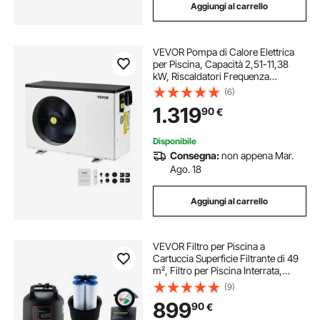
Aggiungi al carrello
VEVOR Pompa di Calore Elettrica
per Piscina, Capacità 2,51-11,38
kW, Riscaldatori Frequenza
Variabile a Risparmio Energetico
(6)
Piscine Fuori Terra 25-50 m³,
1.319
90
€
Riscaldamento Scaldabagno AC
220-240 V 50 Hz
Disponibile
Consegna:
non appena Mar.
Ago. 18
Aggiungi al carrello
VEVOR Filtro per Piscina a
Cartuccia Superficie Filtrante di 49
m², Filtro per Piscina Interrata,
Sistema di Filtraggio per Piscine
(9)
Fuori Terra con Filtro A Prova di
899
90
€
Perdite