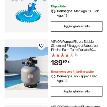
Disponibile
Consegna:
Mar. Ago. 11 - Sab.
Ago. 15
Aggiungi al carrello
VEVOR Pompa Filtro a Sabbia
Sistema di Filtraggio a Sabbia per
Piscine Fuori Terra Portata 50
GPM/189,3 LPM Pompa per
(8)
Filtraggio per Piscina con Valvola
189
90
€
Multiporta a 7 Vie, Risciacquo,
Scarico
Rimangono solo 4, Ordina subito
Consegna:
non appena Ven.
Ago. 14
Aggiungi al carrello
VEVOR Rettangolare Rivestimento