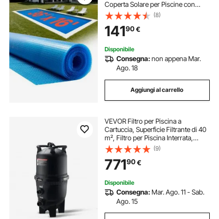
Coperta Solare per Piscine con
Doppio Strato d'Aria Termoisolante
(8)
per Piscine, Assorbimento del
141
90
€
Calore Diurno, Ritenzione del
Calore Notturno
Disponibile
Consegna:
non appena Mar.
Ago. 18
Aggiungi al carrello
VEVOR Filtro per Piscina a
Cartuccia, Superficie Filtrante di 40
m², Filtro per Piscina Interrata,
Sistema di Filtrazione per Piscine
(9)
Fuori Terra con Filtro Anti-perdite
771
90
€
Disponibile
Consegna:
Mar. Ago. 11 - Sab.
Ago. 15