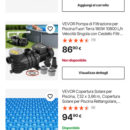
Aggiungi al carrello
filtro a sabbia per piscina
VEVOR Pompa di Filtrazione per
piscina filtro a sabbia
Piscina Fuori Terra 180W 10800 L/h
Velocità Singola con Cestello Filtro
Coperchio, Pompa per Piscina
(11)
filtri per piscine a sabbia
Fuori Terra Velocità 2850 giri/min
86
90
€
Prevalenza max. 8m Giardino
sabbia per filtro a sabbia per piscina
Non disponibile
Visualizza dettagli
VEVOR Copertura Solare per
Piscina, 7,32 x 3,66 m, Copertura
Solare per Piscina Rettangolare,
Spessore 0,4 mm, Protezione per
(8)
Piscina per Piscina Interrata Fuori
94
90
€
Terra, per Riscaldamento Acqua,
Blu
Disponibile