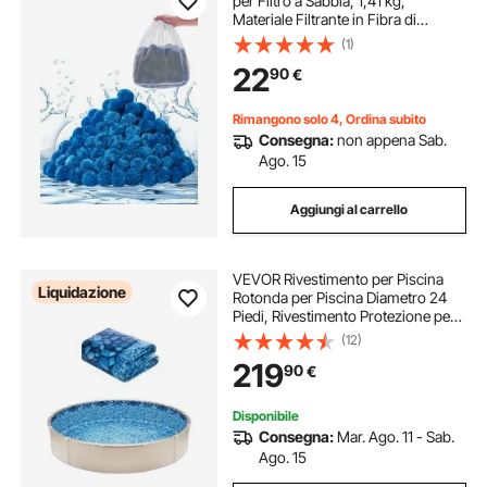
per Filtro a Sabbia, 1,41 kg,
Materiale Filtrante in Fibra di
Poliestere Blu Riutilizzabile con
(1)
Sacchetto Lavaggio, per Piscina
22
90
€
Acquario Vasca Piscina Fuori Terra
Rimangono solo 4, Ordina subito
Consegna:
non appena Sab.
Ago. 15
Aggiungi al carrello
VEVOR Rivestimento per Piscina
Liquidazione
Rotonda per Piscina Diametro 24
Piedi, Rivestimento Protezione per
Pareti di Piscine Fuori Terra 52
(12)
Pollici Stile Duobead, Rivestimento
219
90
€
Piscina in Materiale Vinile
Disponibile
Consegna:
Mar. Ago. 11 - Sab.
Ago. 15