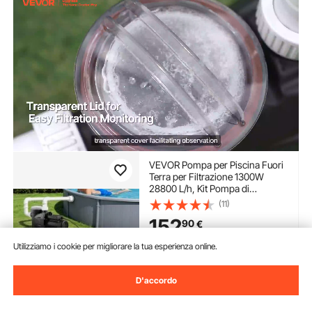
VEVOR Pompa per Piscina Fuori
Terra per Filtrazione 1300W
28800 L/h, Kit Pompa di
Filtrazione per Piscine Fuori
(11)
Terra Velocità Singola con
152
90
€
Cestello Filtrante 2850 giri/min
Prevalenza max. 17 m
Utilizziamo i cookie per migliorare la tua esperienza online.
Rimangono solo 2, Ordina
subito
D'accordo
Consegna:
non appena Ven.
Ago. 14