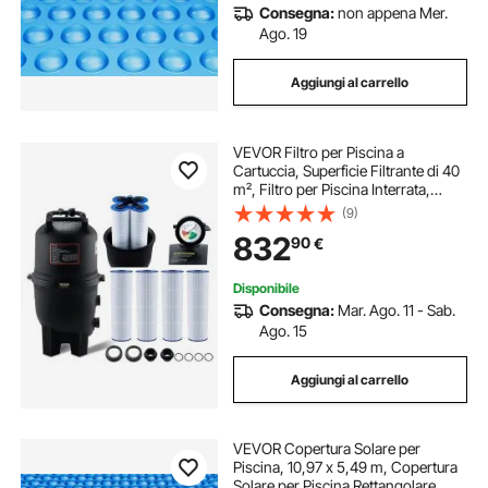
Consegna:
non appena Mer.
Ago. 19
Aggiungi al carrello
VEVOR Filtro per Piscina a
Cartuccia, Superficie Filtrante di 40
m², Filtro per Piscina Interrata,
Sistema di Filtrazione per Piscine
(9)
Fuori Terra con Filtro Anti-perdite
832
90
€
Disponibile
Consegna:
Mar. Ago. 11 - Sab.
Ago. 15
Aggiungi al carrello
VEVOR Copertura Solare per
Piscina, 10,97 x 5,49 m, Copertura
Solare per Piscina Rettangolare,