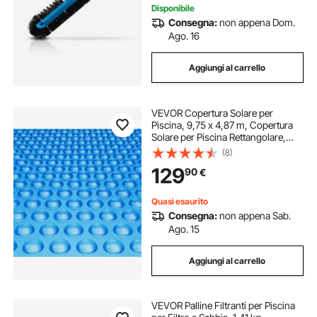
Disponibile
Consegna:
non appena Dom.
Ago. 16
Aggiungi al carrello
VEVOR Copertura Solare per
Piscina, 9,75 x 4,87 m, Copertura
Solare per Piscina Rettangolare,
Spessore 0,3 mm, Protezione per
(8)
Piscina per Piscina Interrata Fuori
129
90
€
Terra, per Riscaldamento Acqua,
Blu
Quasi esaurito
Consegna:
non appena Sab.
Ago. 15
Aggiungi al carrello
VEVOR Palline Filtranti per Piscina