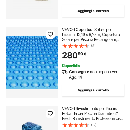
Aggiungi al carrello
VEVOR Copertura Solare per
Piscina, 12,19 x 6,10 m, Copertura
Solare per Piscina Rettangolare,
Spessore 0,4 mm, Protezione per
(8)
Piscina per Piscina Interrata Fuori
280
90
€
Terra, per Riscaldamento Acqua,
Blu
Disponibile
Consegna:
non appena Ven.
Ago. 14
Aggiungi al carrello
VEVOR Rivestimento per Piscina
Rotonda per Piscina Diametro 21
Piedi, Rivestimento Protezione per
Pareti di Piscine Fuori Terra 52
(12)
Pollici Stile Duobead, Rivestimento