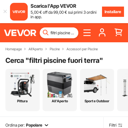
Scarica l'App VEVOR
Installare
5
,00
€
off da
99
,00
€
sui primi 3 ordini
in app.
Homepage
All'Aperto
Piscine
Accessori per Piscine
Cerca "
filtri piscine fuori terra
"
Pittura
All'Aperto
Sport e Outdoor
Ordina per:
Popolare
Filtri