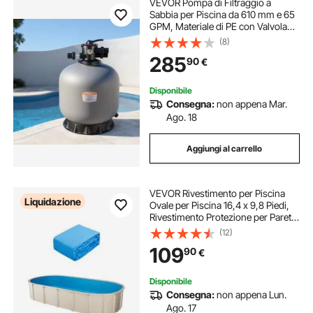
VEVOR Pompa di Filtraggio a
Sabbia per Piscina da 610 mm e 65
GPM, Materiale di PE con Valvola
Multi Porta a 7 Vie, Risciacquo,
(8)
Scarico, Modalità Invernale e
285
90
€
Chiusa, per Piscine Fuori Terra
Disponibile
Consegna:
non appena Mar.
Ago. 18
Aggiungi al carrello
VEVOR Rivestimento per Piscina
Liquidazione
Ovale per Piscina 16,4 x 9,8 Piedi,
Rivestimento Protezione per Pareti
di Piscine Fuori Terra Altezza 47
(12)
Pollici Stile Unibead, Rivestimento
109
90
€
Piscina in Materiale Vinile
Disponibile
Consegna:
non appena Lun.
Ago. 17