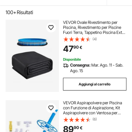
100+
Risultati
VEVOR Ovale Rivestimento per
Piscina, Rivestimento per Piscine
Fuori Terra, Tappetino Piscina Extra
Spesso, Materiale Tessuto
(4)
Geotessile Riciclato Sottofondo,
47
90
€
366 x 732 cm 180 g/m² Nero
Disponibile
Consegna:
Mar. Ago. 11 - Sab.
Ago. 15
Aggiungi al carrello
VEVOR Aspirapolvere per Piscina
con Funzione di Aspirazione, Kit
Aspirapolvere con Ventosa per
Piscina Spazzatrice per Pulizia con
(6)
12 Tubi, Adatto per Piscine Interrate
89
90
€
e Fuori Terra, Blu