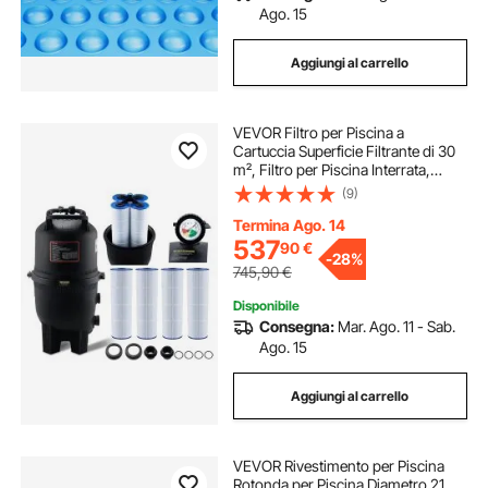
Ago. 15
Aggiungi al carrello
VEVOR Filtro per Piscina a
Cartuccia Superficie Filtrante di 30
m², Filtro per Piscina Interrata,
Sistema di Filtraggio per Piscine
(9)
Fuori Terra con Filtro Anti-perdite
Termina Ago. 14
537
90
€
-
28%
745,90
€
Disponibile
Consegna:
Mar. Ago. 11 - Sab.
Ago. 15
Aggiungi al carrello
VEVOR Rivestimento per Piscina
Rotonda per Piscina Diametro 21