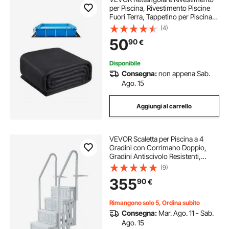
per Piscina, Rivestimento Piscine
Fuori Terra, Tappetino per Piscina
Extra Spesso, Materiale Tessuto
(4)
Sottofondo, 366 x 732 cm 180
50
90
€
g/m², Nero, 5,1 kg
Disponibile
Consegna:
non appena Sab.
Ago. 15
Aggiungi al carrello
VEVOR Scaletta per Piscina a 4
Gradini con Corrimano Doppio,
Gradini Antiscivolo Resistenti,
Scaletta Sicurezza per Piscina,
(9)
Carico Massimo 181,4 kg Piscine
355
90
€
Interrate Fuori Terra 122-137 cm
Grigio
Rimangono solo 5, Ordina subito
Consegna:
Mar. Ago. 11 - Sab.
Ago. 15