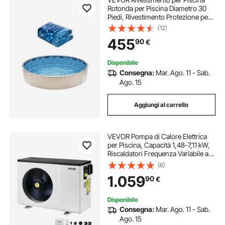
Rotonda per Piscina Diametro 30
Piedi, Rivestimento Protezione per
Pareti di Piscine Fuori Terra 54
(12)
Pollici Stile Sovrapposto,
455
90
€
Rivestimento Piscina in Materiale
Vinile
Disponibile
Consegna:
Mar. Ago. 11 - Sab.
Ago. 15
Aggiungi al carrello
VEVOR Pompa di Calore Elettrica
per Piscina, Capacità 1,48-7,11 kW,
Riscaldatori Frequenza Variabile a
Risparmio Energetico Piscine Fuori
(6)
Terra 15-30 m³, Riscaldamento
1.059
90
€
Scaldabagno AC 220-240 V 50 Hz
Disponibile
Consegna:
Mar. Ago. 11 - Sab.
Ago. 15