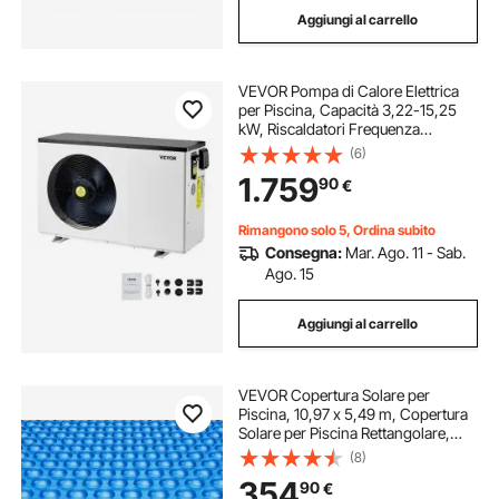
Aggiungi al carrello
VEVOR Pompa di Calore Elettrica
per Piscina, Capacità 3,22-15,25
kW, Riscaldatori Frequenza
Variabile a Risparmio Energetico
(6)
Piscine Fuori Terra 30-60 m³,
1.759
90
€
Riscaldamento Scaldabagno AC
220-240 V 50 Hz
Rimangono solo 5, Ordina subito
Consegna:
Mar. Ago. 11 - Sab.
Ago. 15
Aggiungi al carrello
VEVOR Copertura Solare per
Piscina, 10,97 x 5,49 m, Copertura
Solare per Piscina Rettangolare,
Spessore 0,4 mm, Protezione per
(8)
Piscina per Piscina Interrata Fuori
354
90
€
Terra, per Riscaldamento Acqua,