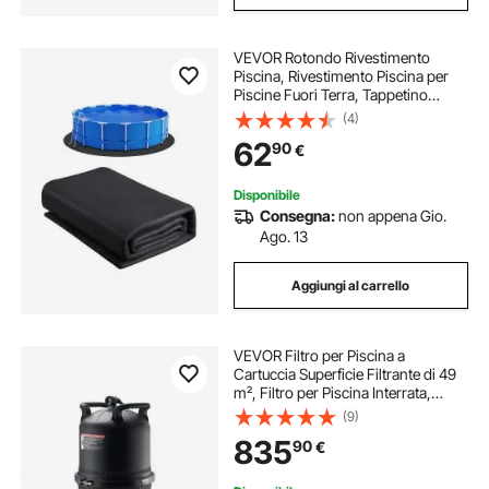
VEVOR Rotondo Rivestimento
Piscina, Rivestimento Piscina per
Piscine Fuori Terra, Tappetino
Piscina Extra Spesso, Materiale
(4)
Tessuto Geotessile Durevole
62
90
€
Sottofondo, 640 cm 180 g/m² Nero
Disponibile
Consegna:
non appena Gio.
Ago. 13
Aggiungi al carrello
VEVOR Filtro per Piscina a
Cartuccia Superficie Filtrante di 49
m², Filtro per Piscina Interrata,
Sistema di Filtraggio per Piscine
(9)
Fuori Terra con Filtro A Prova di
835
90
€
Perdite