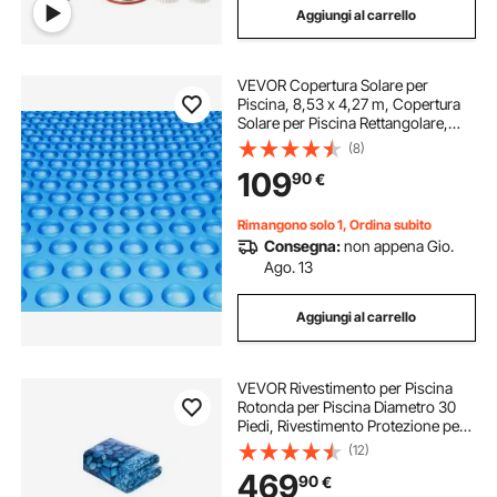
Aggiungi al carrello
VEVOR Copertura Solare per
Piscina, 8,53 x 4,27 m, Copertura
Solare per Piscina Rettangolare,
Spessore 0,3 mm, Protezione per
(8)
Piscina per Piscina Interrata Fuori
109
90
€
Terra, per Riscaldamento Acqua,
Blu
Rimangono solo 1, Ordina subito
Consegna:
non appena Gio.
Ago. 13
Aggiungi al carrello
VEVOR Rivestimento per Piscina
Rotonda per Piscina Diametro 30
Piedi, Rivestimento Protezione per
Pareti di Piscine Fuori Terra 52
(12)
Pollici Stile Duobead, Rivestimento
469
90
€
Piscina in Materiale Vinile