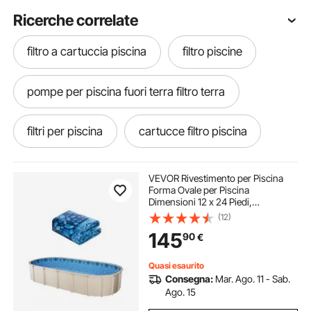
Ricerche correlate
filtro a cartuccia piscina
filtro piscine
pompe per piscina fuori terra filtro terra
filtri per piscina
cartucce filtro piscina
filtro a cartuccia per piscina
VEVOR Rivestimento per Piscina
Forma Ovale per Piscina
Dimensioni 12 x 24 Piedi,
filtri x piscine a sabbia
Rivestimento Protezione per Pareti
(12)
di Piscine Fuori Terra Stile
145
90
€
Sovrapposto, Rivestimento Piscina
in Materiale Vinile
cartuccia filtro piscina
sabbia x filtri piscina
Quasi esaurito
Consegna:
Mar. Ago. 11 - Sab.
piscina con filtro
pompe filtre piscine
Ago. 15