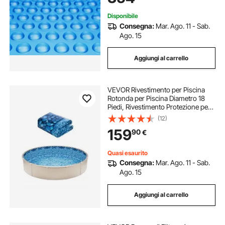
Blu
Disponibile
Consegna:
Mar. Ago. 11 - Sab.
Ago. 15
Aggiungi al carrello
VEVOR Rivestimento per Piscina
Rotonda per Piscina Diametro 18
Piedi, Rivestimento Protezione per
Pareti di Piscine Fuori Terra 54
(12)
Pollici Stile Sovrapposto,
159
90
€
Rivestimento Piscina in Materiale
Vinile
Quasi esaurito
Consegna:
Mar. Ago. 11 - Sab.
Ago. 15
Aggiungi al carrello