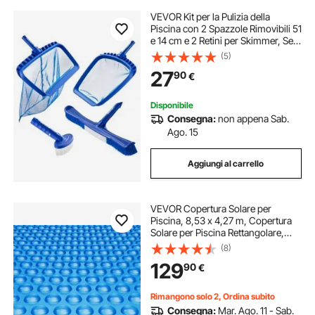
VEVOR Kit per la Pulizia della
Piscina con 2 Spazzole Rimovibili 51
e 14 cm e 2 Retini per Skimmer, Set
di Strumenti per Pulire le Piscine
(5)
Interrate Fuori Terra per Foglie,
27
90
€
Maglia Fine, Senza Pali
Disponibile
Consegna:
non appena Sab.
Ago. 15
Aggiungi al carrello
VEVOR Copertura Solare per
Piscina, 8,53 x 4,27 m, Copertura
Solare per Piscina Rettangolare,
Spessore 0,4 mm, Protezione per
(8)
Piscina per Piscina Interrata Fuori
129
90
€
Terra, per Riscaldamento Acqua,
Blu
Rimangono solo 2, Ordina subito
Consegna:
Mar. Ago. 11 - Sab.