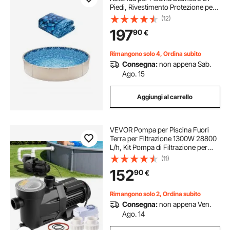
Piedi, Rivestimento Protezione per
Pareti di Piscine Fuori Terra 54
(12)
Pollici Stile Sovrapposto,
197
90
€
Rivestimento Piscina in Materiale
Vinile
Rimangono solo 4, Ordina subito
Consegna:
non appena Sab.
Ago. 15
Aggiungi al carrello
VEVOR Pompa per Piscina Fuori
Terra per Filtrazione 1300W 28800
L/h, Kit Pompa di Filtrazione per
Piscine Fuori Terra Velocità Singola
(11)
con Cestello Filtrante 2850 giri/min
152
90
€
Prevalenza max. 17 m
Rimangono solo 2, Ordina subito
Consegna:
non appena Ven.
Ago. 14