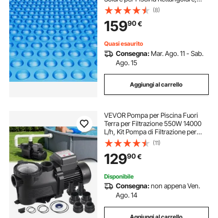
Spessore 0,3 mm, Protezione per
(8)
Piscina per Piscina Interrata Fuori
159
90
€
Terra, per Riscaldamento Acqua,
Blu
Quasi esaurito
Consegna:
Mar. Ago. 11 - Sab.
Ago. 15
Aggiungi al carrello
VEVOR Pompa per Piscina Fuori
Terra per Filtrazione 550W 14000
L/h, Kit Pompa di Filtrazione per
Piscine Fuori Terra Velocità Singola
(11)
con Cestello Filtrante 3450 giri/min
129
90
€
Prevalenza max. 12 m
Disponibile
Consegna:
non appena Ven.
Ago. 14
Aggiungi al carrello