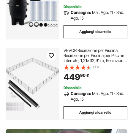
Disponibile
Consegna:
Mar. Ago. 11 - Sab.
Ago. 15
Aggiungi al carrello
VEVOR Recinzione per Piscina,
Recinzione per Piscina per Piscine
Interrate, 1,21×32,91 m, Recinzione
per Piscina di Sicurezza per
(13)
Bambini Rimovibile, Recinzione per
449
90
€
Piscina di Facile Installazione Fai d
Disponibile
Consegna:
Mar. Ago. 11 - Sab.
Ago. 15
Aggiungi al carrello