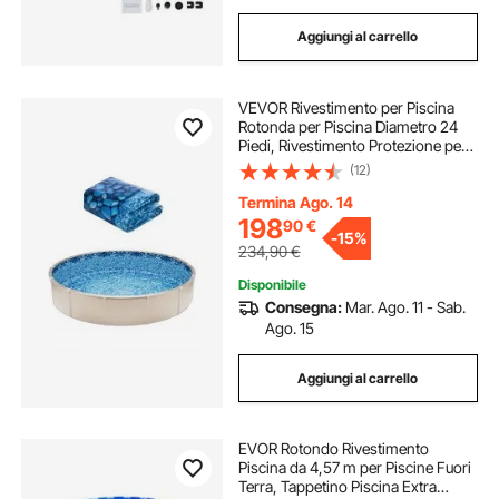
Aggiungi al carrello
VEVOR Rivestimento per Piscina
Rotonda per Piscina Diametro 24
Piedi, Rivestimento Protezione per
Pareti di Piscine Fuori Terra 54
(12)
Pollici Stile Sovrapposto,
Rivestimento Piscina in Materiale
Termina Ago. 14
Vinile
198
90
€
-
15%
234,90
€
Disponibile
Consegna:
Mar. Ago. 11 - Sab.
Ago. 15
Aggiungi al carrello
EVOR Rotondo Rivestimento
Piscina da 4,57 m per Piscine Fuori
Terra, Tappetino Piscina Extra