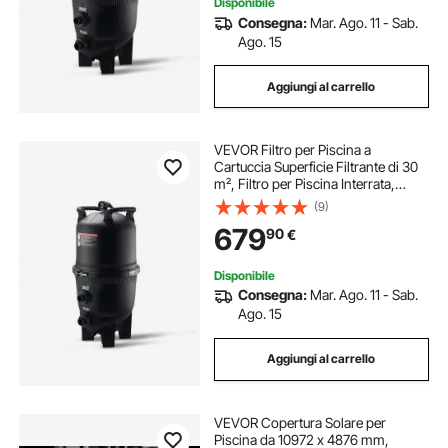
Disponibile
Consegna:
Mar. Ago. 11 - Sab.
Ago. 15
Aggiungi al carrello
VEVOR Filtro per Piscina a
Cartuccia Superficie Filtrante di 30
m², Filtro per Piscina Interrata,
Sistema di Filtraggio per Piscine
(9)
Fuori Terra con Filtro Anti-perdite
679
90
€
Disponibile
Consegna:
Mar. Ago. 11 - Sab.
Ago. 15
Aggiungi al carrello
VEVOR Copertura Solare per
Piscina da 10972 x 4876 mm,