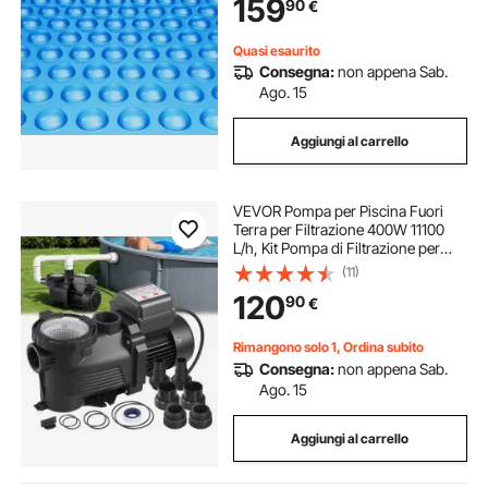
159
90
€
Terra, per Riscaldamento Acqua,
Blu
Quasi esaurito
Consegna:
non appena Sab.
Ago. 15
Aggiungi al carrello
VEVOR Pompa per Piscina Fuori
Terra per Filtrazione 400W 11100
L/h, Kit Pompa di Filtrazione per
Piscine Fuori Terra Velocità Singola
(11)
con Cestello Filtrante 3450 giri/min
120
90
€
Prevalenza max. 10 m
Rimangono solo 1, Ordina subito
Consegna:
non appena Sab.
Ago. 15
Aggiungi al carrello