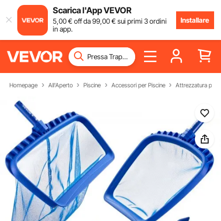
Scarica l'App VEVOR
Installare
5
,00
€
off da
99
,00
€
sui primi 3 ordini
in app.
Homepage
All'Aperto
Piscine
Accessori per Piscine
Attrezzatura per P