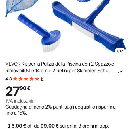
1/12
VEVOR Kit per la Pulizia della Piscina con 2 Spazzole
Rimovibili 51 e 14 cm e 2 Retini per Skimmer, Set di
...
Strumenti per Pulire le Piscine Interrate Fuori Terra per
5
4.8
Foglie, Maglia Fine, Senza Pali
27
90
€
IVA inclusa
Guadagna almeno
2%
punti sugli acquisti o risparmia
fino a
15%
.
5
,00
€
off da
99
,00
€
sui primi 3 ordini in app.