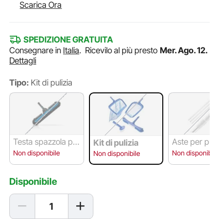
Scarica Ora
SPEDIZIONE GRATUITA
Consegnare in
Italia
.
Ricevilo al più presto
Mer. Ago. 12.
Dettagli
Tipo:
Kit di pulizia
Testa spazzola pe
Aste per puliz
Kit di pulizia
r piscina
cina (1~4.6 m
Non disponibile
Non disponibile
Non disponibile
Disponibile