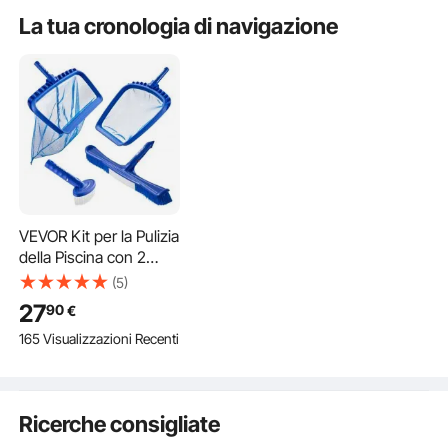
Interrato e Fuori Terra
Idromassaggio
Riscaldamen
La tua cronologia di navigazione
Blu
VEVOR Kit per la Pulizia
della Piscina con 2
Spazzole Rimovibili 51
(5)
e 14 cm e 2 Retini per
27
90
€
Skimmer, Set di
165 Visualizzazioni Recenti
Strumenti per Pulire le
Piscine Interrate Fuori
Terra per Foglie, Maglia
Fine, Senza Pali
Ricerche consigliate