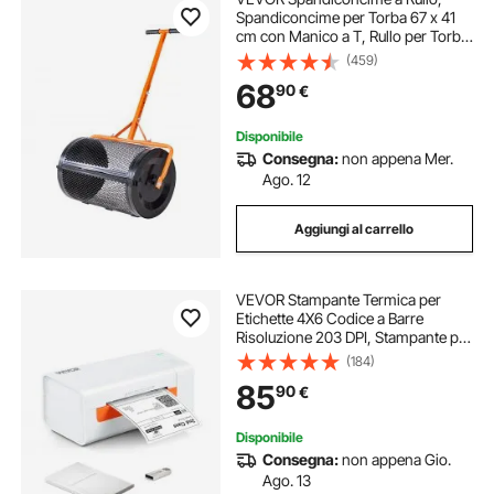
Spandiconcime per Torba 67 x 41
cm con Manico a T, Rullo per Torba
da Giardino in Acciaio Verniciato
(459)
Regolabile in 3 Altezze, per Semi di
68
90
€
Erba per Piantare e Seminare
Disponibile
Consegna:
non appena Mer.
Ago. 12
Aggiungi al carrello
VEVOR Stampante Termica per
Etichette 4X6 Codice a Barre
Risoluzione 203 DPI, Stampante per
Etichette Velocità da 150 mm/s
(184)
Compatibile a Sistema
85
90
€
Windows/MAC
OS/Linux/Chromebook,
Etichettatrice Termica
Disponibile
Consegna:
non appena Gio.
Ago. 13