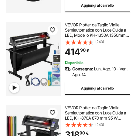
Aggiungi al carrello
VEVOR Plotter da Taglio Vinile
Semiautomatica con Luce Guida a
LED, Modello KH-1350A 1350mm
Potenza 95W Taglierina per Plotter
(240)
Vinile per Adesivi per Auto, Segnali
414
90
€
Stradali, Palloncini, Caschi, ecc.
Disponibile
Consegna:
Lun. Ago. 10 - Ven.
Ago. 14
Aggiungi al carrello
VEVOR Plotter da Taglio Vinile
Semiautomatica con Luce Guida a
LED, KH-870A 870 mm 95 W
Taglierina per Plotter Vinile
(240)
Signmaster per Adesivi per Auto,
318
90
€
Segnali Stradali, Palloncini, Caschi,