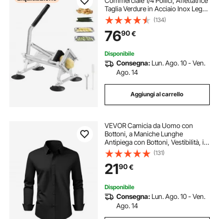
Commerciale 1/4 Pollici, Affettatrice
Taglia Verdure in Acciaio Inox Lega
di Alluminio, Affettatrice Manuale
(134)
Piedini Antiscivolo, Cipolle, Patate,
76
90
€
Limoni
Disponibile
Consegna:
Lun. Ago. 10 - Ven.
Ago. 14
Aggiungi al carrello
VEVOR Camicia da Uomo con
Bottoni, a Maniche Lunghe
Antipiega con Bottoni, Vestibilità, in
Tessuto Morbido ed Elasticizzato
(131)
per Abbigliamento Casual o
21
90
€
Formale da Lavoro, Matrimonio,
Nero Taglia M
Disponibile
Consegna:
Lun. Ago. 10 - Ven.
Ago. 14