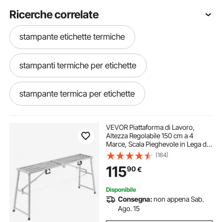
Ricerche correlate
stampante etichette termiche
stampanti termiche per etichette
stampante termica per etichette
stampante termica bluetooth etichette
VEVOR Piattaforma di Lavoro,
Altezza Regolabile 150 cm a 4
Marce, Scala Pieghevole in Lega di
stampante di etichette
Acciaio, Piattaforma per Ponteggi
(184)
Capacità 360 kg, Piedini in Gomma
115
90
€
Antiscivolo, per Pulizia Lavaggio
stampante etichette termiche 4x6
Disponibile
Consegna:
non appena Sab.
stampante termica bluetooth per etichette
Ago. 15