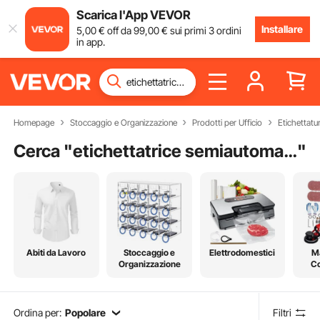
Scarica l'App VEVOR
Installare
5
,00
€
off da
99
,00
€
sui primi 3 ordini
in app.
Homepage
Stoccaggio e Organizzazione
Prodotti per Ufficio
Etichettatu
Cerca "
etichettatrice semiautomatica
"
Abiti da Lavoro
Stoccaggio e
Elettrodomestici
Ma
Organizzazione
Co
Ordina per:
Popolare
Filtri