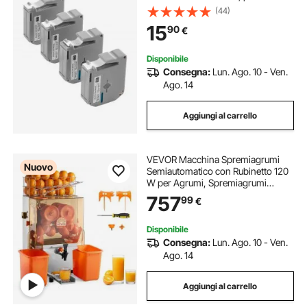
di Etichettatrici Brother, Resistente e
(44)
di Lunga Durata, Sostituzione per
15
90
€
Letra Tag M-K231
Disponibile
Consegna:
Lun. Ago. 10 - Ven.
Ago. 14
Aggiungi al carrello
VEVOR Macchina Spremiagrumi
Nuovo
Semiautomatico con Rubinetto 120
W per Agrumi, Spremiagrumi
Elettrico 520x430x780 mm
757
99
€
Estrattore di Limoni Agrumi
Melograni Diametro tra 55–80 mm,
Secchio Raccolta Bucce
Disponibile
Consegna:
Lun. Ago. 10 - Ven.
Ago. 14
Aggiungi al carrello