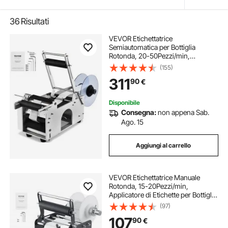
36
Risultati
VEVOR Etichettatrice
Semiautomatica per Bottiglia
Rotonda, 20-50Pezzi/min,
Applicatore di Etichette,
(155)
Etichettatrice Regolabile Adatta per
311
90
€
Bottiglie Larghezza Etichetta tra 13-
150mm Lunghezza 25-300mm
Disponibile
Consegna:
non appena Sab.
Ago. 15
Aggiungi al carrello
VEVOR Etichettatrice Manuale
Rotonda, 15-20Pezzi/min,
Applicatore di Etichette per Bottiglie
Rotonde, Etichettatrice Manuale
(97)
Regolabile Adatta per Bottiglie
107
90
€
Lunghezza/Larghezza Etichetta tra