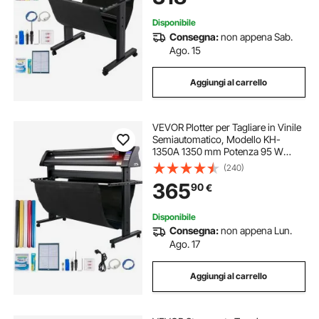
ecc.
Disponibile
Consegna:
non appena Sab.
Ago. 15
Aggiungi al carrello
VEVOR Plotter per Tagliare in Vinile
Semiautomatico, Modello KH-
1350A 1350 mm Potenza 95 W
Taglierina per Plotter Vinile
(240)
Signmaster per Adesivi per Auto,
365
90
€
Segnali Stradali, Palloncini, Caschi,
ecc.
Disponibile
Consegna:
non appena Lun.
Ago. 17
Aggiungi al carrello