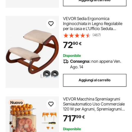
VEVOR Sedia Ergonomica
Inginocchiata in Legno Regolabile
per la casa e L'Ufficio Seduta
Ergonomica Marrone
(467)
72
90
€
Disponibile
Consegna:
non appena Ven.
Ago. 14
Aggiungi al carrello
VEVOR Macchina Spremiagrumi
Nuovo
Semiautomatico Uso Commerciale
120 W per Agrumi, Spremiagrumi
Elettrico 650x420x780 mm
717
99
€
Estrattore di Limoni Agrumi
Melograni Diametro tra 55–80 mm,
Secchio Raccolta Bucce
Disponibile