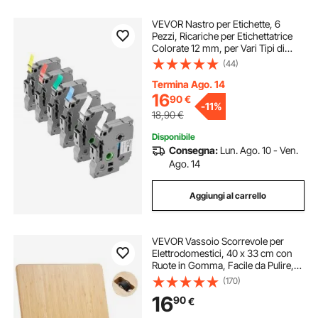
VEVOR Nastro per Etichette, 6
Pezzi, Ricariche per Etichettatrice
Colorate 12 mm, per Vari Tipi di
Brother P-Touch, Sostituzione per
(44)
Letra Tag TZe-131, TZe-231, TZe-
431, TZe-531, TZe-631, TZe-731
Termina Ago. 14
16
90
€
-
11%
18,90
€
Disponibile
Consegna:
Lun. Ago. 10 - Ven.
Ago. 14
Aggiungi al carrello
VEVOR Vassoio Scorrevole per
Elettrodomestici, 40 x 33 cm con
Ruote in Gomma, Facile da Pulire,
Vassoio Scorrevole per Macchina
(170)
da Caffè Miscelatore da Cucina,
16
90
€
Piano di Lavoro, Colore Legno