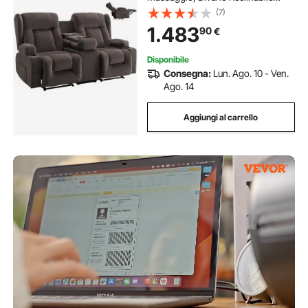
Elettrico in Pelle Scamosciata con
(7)
Console Centrale, Porte USB,
1.483
90
€
Portabicchieri e Borse Laterali
Disponibile
Consegna:
Lun. Ago. 10 - Ven.
Ago. 14
Aggiungi al carrello