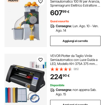
Nuovo
Semiautomatico 100 W per Arancia,
Spremiagrumi Elettrico Estrattore a
Lenta Masticazione per Limoni
607
99
€
Agrumi Melograni, Secchio
Raccolta Bucce Coperchio in
Policarbonato
Quasi esaurito
Consegna:
Lun. Ago. 10 - Ven.
Ago. 14
Aggiungi al carrello
VEVOR Plotter da Taglio Vinile
Semiautomatico con Luce Guida a
LED, Modello KH-375A 375 mm
Taglierina per Plotter Vinile
(85)
Signmaster per Adesivi per Auto,
224
90
€
Segnali Stradali, Palloncini, Caschi,
ecc.
Disponibile
Consegna:
non appena Sab.
Ago. 15
Aggiungi al carrello