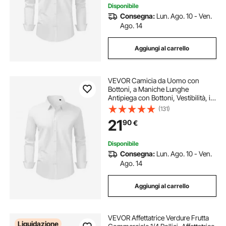
Disponibile
Consegna:
Lun. Ago. 10 - Ven.
Ago. 14
Aggiungi al carrello
VEVOR Camicia da Uomo con
Bottoni, a Maniche Lunghe
Antipiega con Bottoni, Vestibilità, in
Tessuto Morbido ed Elasticizzato
(131)
per Abbigliamento Casual o
21
90
€
Formale da Lavoro, Bianco Taglia
XL
Disponibile
Consegna:
Lun. Ago. 10 - Ven.
Ago. 14
Aggiungi al carrello
VEVOR Affettatrice Verdure Frutta
Liquidazione