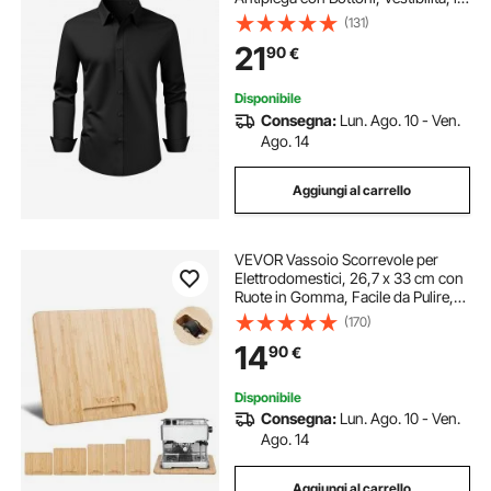
Tessuto Morbido ed Elasticizzato
(131)
per Abbigliamento Casual o
21
90
€
Formale da Lavoro, Matrimonio,
Nero Taglia XL
Disponibile
Consegna:
Lun. Ago. 10 - Ven.
Ago. 14
Aggiungi al carrello
VEVOR Vassoio Scorrevole per
Elettrodomestici, 26,7 x 33 cm con
Ruote in Gomma, Facile da Pulire,
Vassoio Scorrevole per Macchina
(170)
da Caffè Miscelatore da Cucina,
14
90
€
Piano di Lavoro, Colore Legno
Disponibile
Consegna:
Lun. Ago. 10 - Ven.
Ago. 14
Aggiungi al carrello