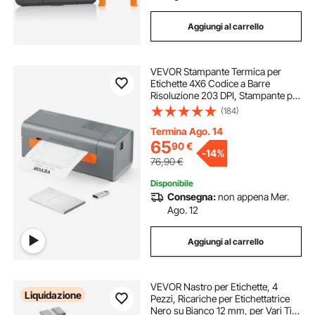
Aggiungi al carrello
VEVOR Stampante Termica per
Etichette 4X6 Codice a Barre
Risoluzione 203 DPI, Stampante per
Etichette Velocità da 150 mm/s
(184)
Compatibile a Sistema
Windows/MAC
Termina Ago. 14
OS/Linux/Chromebook,
65
90
€
-
14%
Etichettatrice Termica
76,90
€
Disponibile
Consegna:
non appena Mer.
Ago. 12
Aggiungi al carrello
VEVOR Nastro per Etichette, 4
Liquidazione
Pezzi, Ricariche per Etichettatrice
Nero su Bianco 12 mm, per Vari Tipi