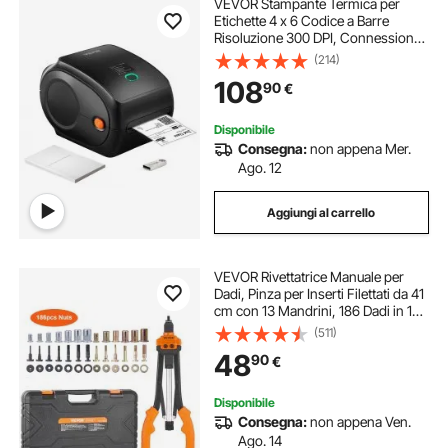
VEVOR Stampante Termica per
Etichette 4 x 6 Codice a Barre
Risoluzione 300 DPI, Connessione
USB / Bluetooth, Etichettatrice
(214)
Termica 150 mm/s Compatibile a
108
90
€
IOS/Android/Windows/MAC
OS/Linux/Chromebook
Disponibile
Consegna:
non appena Mer.
Ago. 12
Aggiungi al carrello
VEVOR Rivettatrice Manuale per
Dadi, Pinza per Inserti Filettati da 41
cm con 13 Mandrini, 186 Dadi in 13
Misure, Strumento per Rivettatura
(511)
Semiautomatica con Valigetta per
48
90
€
Automobilistico Fai-da-te
Disponibile
Consegna:
non appena Ven.
Ago. 14