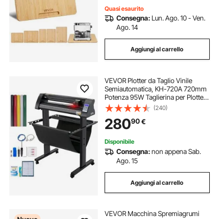
Quasi esaurito
Consegna:
Lun. Ago. 10 - Ven.
Ago. 14
Aggiungi al carrello
VEVOR Plotter da Taglio Vinile
Semiautomatica, KH-720A 720mm
Potenza 95W Taglierina per Plotter
Vinile Signmaster con Luce Guida a
(240)
LED per Adesivi per Auto, Segnali
280
90
€
Stradali, Palloncini, Caschi, ecc.
Disponibile
Consegna:
non appena Sab.
Ago. 15
Aggiungi al carrello
VEVOR Macchina Spremiagrumi