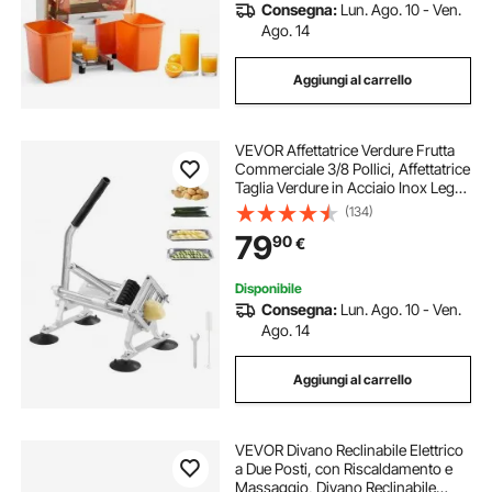
Consegna:
Lun. Ago. 10 - Ven.
Ago. 14
Aggiungi al carrello
VEVOR Affettatrice Verdure Frutta
Commerciale 3/8 Pollici, Affettatrice
Taglia Verdure in Acciaio Inox Lega
di Alluminio, Affettatrice Manuale
(134)
con Piedini Antiscivolo, Cipolle,
79
90
€
Patate, Limoni
Disponibile
Consegna:
Lun. Ago. 10 - Ven.
Ago. 14
Aggiungi al carrello
VEVOR Divano Reclinabile Elettrico
a Due Posti, con Riscaldamento e
Massaggio, Divano Reclinabile