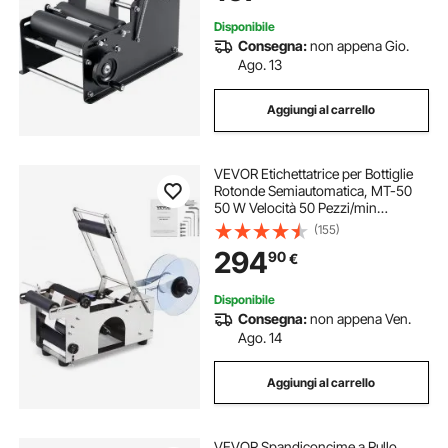
10-130mm
Disponibile
Consegna:
non appena Gio.
Ago. 13
Aggiungi al carrello
VEVOR Etichettatrice per Bottiglie
Rotonde Semiautomatica, MT-50
50 W Velocità 50 Pezzi/min
Etichettatrice Distributore di
(155)
Etichette per Bottiglie in PET,
294
90
€
Bottiglie di Plastica, Bottiglie di Vetro
Disponibile
Consegna:
non appena Ven.
Ago. 14
Aggiungi al carrello
VEVOR Spandiconcime a Rullo,