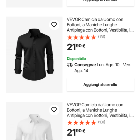
VEVOR Camicia da Uomo con
Bottoni, a Maniche Lunghe
Antipiega con Bottoni, Vestibilità, in
Tessuto Morbido ed Elasticizzato
(131)
per Abbigliamento Casual o
21
90
€
Formale da Lavoro, Matrimonio,
Nero Taglia L
Disponibile
Consegna:
Lun. Ago. 10 - Ven.
Ago. 14
Aggiungi al carrello
VEVOR Camicia da Uomo con
Bottoni, a Maniche Lunghe
Antipiega con Bottoni, Vestibilità, in
Tessuto Morbido ed Elasticizzato
(131)
per Abbigliamento Casual o
21
90
€
Formale da Lavoro, Bianco Taglia M