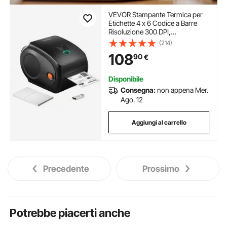
VEVOR Stampante Termica per
Etichette 4 x 6 Codice a Barre
Risoluzione 300 DPI,
Connessione USB / Bluetooth,
(214)
Etichettatrice Termica 150 mm/s
108
90
€
Compatibile a
IOS/Android/Windows/MAC
OS/Linux/Chromebook
Disponibile
Consegna:
non appena Mer.
Ago. 12
Aggiungi al carrello
Precedente
Prossimo
Potrebbe piacerti anche