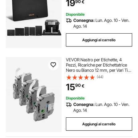
19
90
€
Cucina, Piano di Lavoro, Nero
Disponibile
Consegna:
Lun. Ago. 10 - Ven.
Ago. 14
Aggiungi al carrello
VEVOR Nastro per Etichette, 4
Pezzi, Ricariche per Etichettatrice
Nero su Bianco 12 mm, per Vari Tipi
di Brother P-Touch, Resistenti e di
(44)
Lunga Durata, Sostitutive per Letra
15
90
€
Tag TZe-231
Disponibile
Consegna:
Lun. Ago. 10 - Ven.
Ago. 14
Aggiungi al carrello