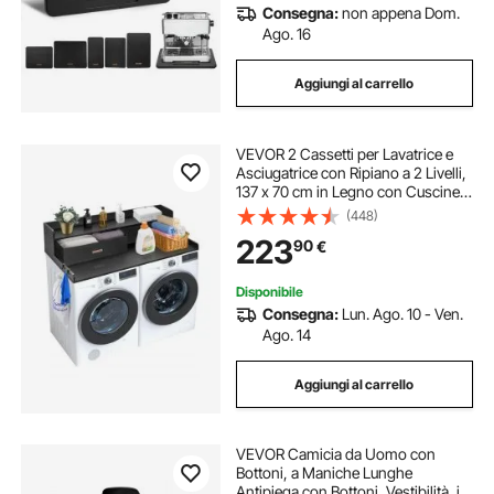
Consegna:
non appena Dom.
Ago. 16
Aggiungi al carrello
VEVOR 2 Cassetti per Lavatrice e
Asciugatrice con Ripiano a 2 Livelli,
137 x 70 cm in Legno con Cuscinetti
Antiscivolo, Piano di Appoggio per
(448)
Lavanderia Resistente all'Acqua per
223
90
€
Organizzazione, Nero
Disponibile
Consegna:
Lun. Ago. 10 - Ven.
Ago. 14
Aggiungi al carrello
VEVOR Camicia da Uomo con
Bottoni, a Maniche Lunghe
Antipiega con Bottoni, Vestibilità, in