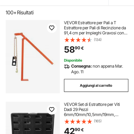
100+
Risultati
VEVOR Estrattore per Pali a T
Estrattore per Pali di Recinzione da
91,4 cm per Impieghi Gravosi con
Piastra di Estrazione, Strumento di
(134)
Rimozione per Pali di Recinzione
58
90
€
Rotondi e Ceppi Albero
Disponibile
Consegna:
non appena Mar.
Ago. 11
Aggiungi al carrello
VEVOR Set di Estrattore per Viti
Dadi 29 Pezzi
6mm/10mm/10,5mm/19mm,
Strumenti per la Rimozione di Viti
(165)
Danneggiate in Acciaio CR-MO con
42
90
€
Valigetta per la Rimozione di Bulloni