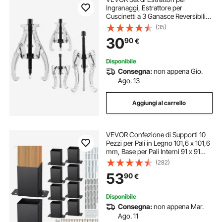
Ingranaggi, Estrattore per
Cuscinetti a 3 Ganasce Reversibili,
Estrattore per Pulegge a 2/3
(35)
Ganasce, Kit 4 pezzi per Rimozione
30
90
€
di Pulegge, Ingranaggi, Volano
Disponibile
Consegna:
non appena Gio.
Ago. 13
Aggiungi al carrello
VEVOR Confezione di Supporti 10
Pezzi per Pali in Legno 101,6 x 101,6
mm, Base per Pali Interni 91 x 91
mm in Acciaio a Carbonio per
(282)
Ancoraggio Pali in Legno Ringhiere,
53
90
€
Corrimano di Terrazze, Portici
Disponibile
Consegna:
non appena Mar.
Ago. 11