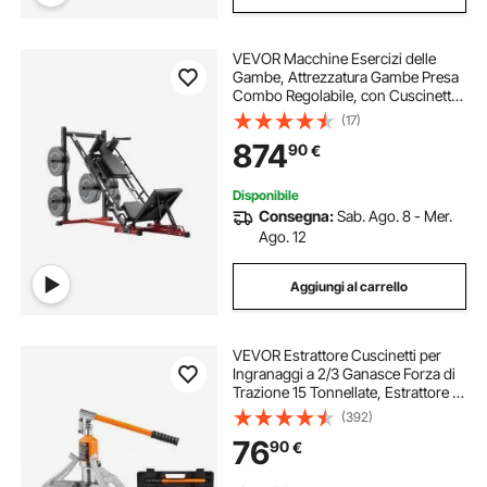
VEVOR Macchine Esercizi delle
Gambe, Attrezzatura Gambe Presa
Combo Regolabile, con Cuscinetto
Lineare, Allenamento delle Gambe
(17)
per Palestra, per Quadricipiti, Pali
874
90
€
per Pesi da 50 mm
Disponibile
Consegna:
Sab. Ago. 8 - Mer.
Ago. 12
Aggiungi al carrello
VEVOR Estrattore Cuscinetti per
Ingranaggi a 2/3 Ganasce Forza di
Trazione 15 Tonnellate, Estrattore in
Acciaio Corsa di Asse 55 mm per
(392)
Manutenzione Smontaggio
76
90
€
Ingranaggi Pulegge da Officina
Garage