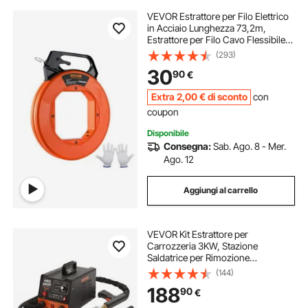
VEVOR Estrattore per Filo Elettrico
in Acciaio Lunghezza 73,2m,
Estrattore per Filo Cavo Flessibile
Diametro 3 mm con Custodia in
(293)
Plastica Guanti con Manico da
30
90
€
Parete Condotti Elettrici Non
Conduttivi
Extra
2
,00
€
di sconto
con
coupon
Disponibile
Consegna:
Sab. Ago. 8 - Mer.
Ago. 12
Aggiungi al carrello
VEVOR Kit Estrattore per
Carrozzeria 3KW, Stazione
Saldatrice per Rimozione
Ammaccature a Punti 6 Modalità di
(144)
Saldatura, Kit di Strumento per
188
90
€
Riparazione Ammaccature
Carrozzeria per Auto Camion Moto