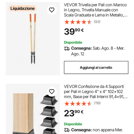
VEVOR Trivella per Pali con Manico
Liquidazione
in Legno, Trivella Manuale con
Scala Graduata e Lama in Metallo,
Strumento per Pali per Lavori di
(93)
Scavo in Giardino e Giardinaggio
39
90
€
all'Aperto, 1460 mm
Disponibile
Consegna:
Sab. Ago. 8 - Mer.
Ago. 12
Aggiungi al carrello
VEVOR Confezione da 4 Supporti
per Pali in Legno 4'' x 4'' 102x102
mm, Base per Pali Interni 91,4x91,4
mm in Acciaio a Carbonio per
(119)
Ancoraggio Pali in Legno Ringhiere,
23
90
€
Corrimano di Terrazze, Portici
Disponibile
Consegna:
non appena Mer.