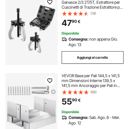
Ganasce 2/3 2T/5T, Estrattore per
Cuscinetti di Trazione Estrattore per
Mozzo Ruota in Acciaio Apertura
(74)
76,2 mm 177,8 mm per Rimozione
47
90
€
di Manutenzione di Ingranaggi
Disponibile
Consegna:
non appena Gio.
Ago. 13
Aggiungi al carrello
VEVOR Base per Pali 144,5 x 141,5
mm Dimensioni Interne 139,5 x
141,5 mm Ancoraggio per Pali in
Cemento in Acciaio al Carbonio
(66)
Zincato per Impieghi Gravosi,
55
90
€
Elevazione 25,4 mm per Pergole in
Cemento
Disponibile
Consegna:
Sab. Ago. 8 - Mer.
Ago. 12