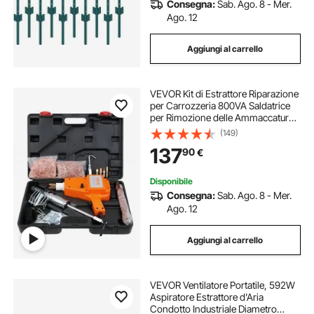
Consegna:
Sab. Ago. 8 - Mer.
Ago. 12
Aggiungi al carrello
VEVOR Kit di Estrattore Riparazione
per Carrozzeria 800VA Saldatrice
per Rimozione delle Ammaccature
Saldatore a Punti 32x24cm,
(149)
Strumenti per la Riparazione delle
137
90
€
Ammaccature per Carrozzeria
Autocarri
Disponibile
Consegna:
Sab. Ago. 8 - Mer.
Ago. 12
Aggiungi al carrello
VEVOR Ventilatore Portatile, 592W
Aspiratore Estrattore d'Aria
Condotto Industriale Diametro