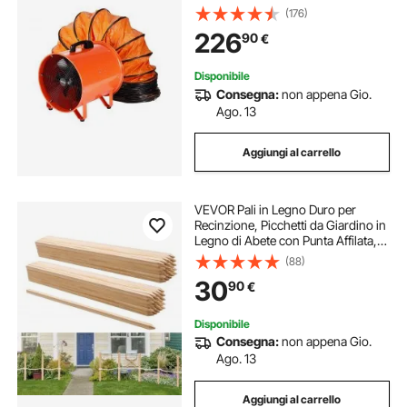
406,4 mm, Tubo Flessibile 5 m
(176)
Volume d'Aria 8792 m3/h 2 Marce
226
90
€
per Aspirare Polvere Fumo
Impermeabile IP44
Disponibile
Consegna:
non appena Gio.
Ago. 13
Aggiungi al carrello
VEVOR Pali in Legno Duro per
Recinzione, Picchetti da Giardino in
Legno di Abete con Punta Affilata,
19,05 x 19,05 x 914.4 mm, Pali di
(88)
Recinzione Segnaletici per Confini
30
90
€
di Cortili, 50 Pezzi
Disponibile
Consegna:
non appena Gio.
Ago. 13
Aggiungi al carrello