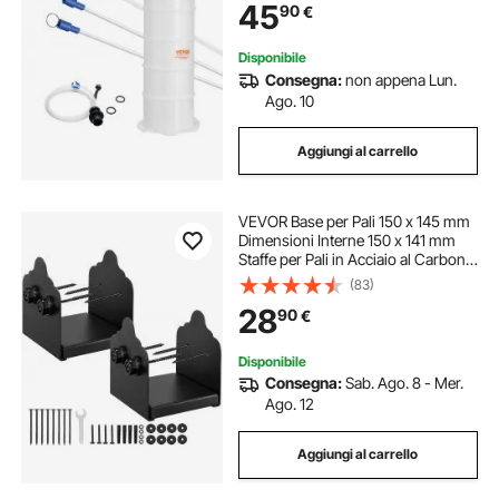
45
90
€
Evacuazione dei Fluidi per Auto
Disponibile
Consegna:
non appena Lun.
Ago. 10
Aggiungi al carrello
VEVOR Base per Pali 150 x 145 mm
Dimensioni Interne 150 x 141 mm
Staffe per Pali in Acciaio al Carbonio
per Impieghi Gravosi, per Supporto
(83)
Ringhiera per Gazebo, Piastra di
28
90
€
Base per Ponte, 2 PZ, Nero
Disponibile
Consegna:
Sab. Ago. 8 - Mer.
Ago. 12
Aggiungi al carrello