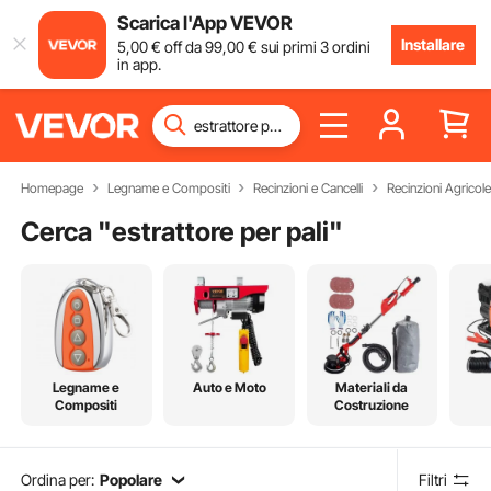
Scarica l'App VEVOR
Installare
5
,00
€
off da
99
,00
€
sui primi 3 ordini
in app.
Homepage
Legname e Compositi
Recinzioni e Cancelli
Recinzioni Agricole
Cerca "
estrattore per pali
"
Legname e
Auto e Moto
Materiali da
Compositi
Costruzione
Ordina per:
Popolare
Filtri