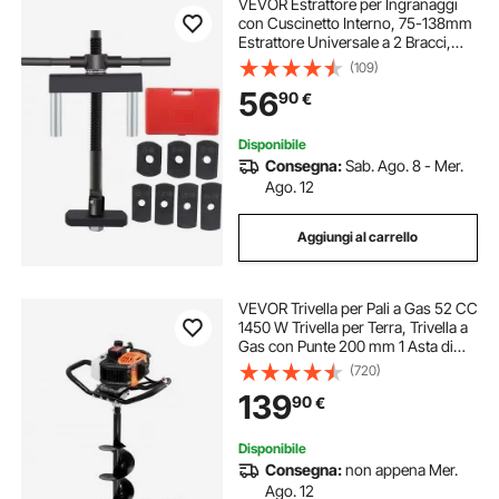
VEVOR Estrattore per Ingranaggi
con Cuscinetto Interno, 75-138mm
Estrattore Universale a 2 Bracci,
Estrattore per Cilindri in Acciaio 45,
(109)
7 Piastre di Trazione, Estrattore
56
90
€
Manuale del Rivestimento
Disponibile
Consegna:
Sab. Ago. 8 - Mer.
Ago. 12
Aggiungi al carrello
VEVOR Trivella per Pali a Gas 52 CC
1450 W Trivella per Terra, Trivella a
Gas con Punte 200 mm 1 Asta di
Prolunga, Trivella per Pali di
(720)
Recinzione per Piante da Giardino,
139
90
€
Piantagione, Arancione e Nero
Disponibile
Consegna:
non appena Mer.
Ago. 12