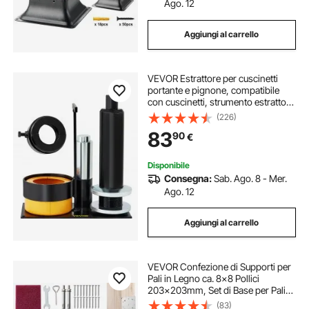
Ago. 12
Aggiungi al carrello
VEVOR Estrattore per cuscinetti
portante e pignone, compatibile
con cuscinetti, strumento estrattore
pignone con 2 conchiglie,
(226)
estrattore per cuscinetti portante a
83
90
€
conchiglia in acciaio 45# per ripara
Disponibile
Consegna:
Sab. Ago. 8 - Mer.
Ago. 12
Aggiungi al carrello
VEVOR Confezione di Supporti per
Pali in Legno ca. 8x8 Pollici
203x203mm, Set di Base per Pali
Interni in Acciaio Inox per
(83)