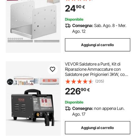
Ancoraggio Pali in Legno Ringhiere,
24
90
€
Corrimano di Terrazze, Portici,
Argento
Disponibile
Consegna:
Sab. Ago. 8 - Mer.
Ago. 12
Aggiungi al carrello
VEVOR Saldatore a Punti, Kit di
Riparazione Ammaccature con
Saldatore per Prigionieri 3KW, con
Saldatura a Punti Automatica
(205)
Manuale e 7 Modalità, Estrattore per
226
90
€
Ammaccature, per Auto e Camion
Disponibile
Consegna:
non appena Lun.
Ago. 17
Aggiungi al carrello