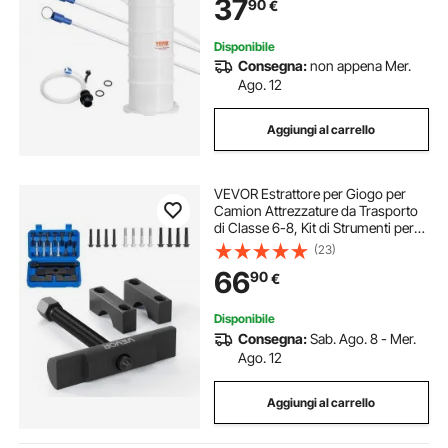
37
90
€
Evacuazione a Vuoto Aspiraliquidi
per Auto
Disponibile
Consegna:
non appena Mer.
Ago. 12
Aggiungi al carrello
VEVOR Estrattore per Giogo per
Camion Attrezzature da Trasporto
di Classe 6-8, Kit di Strumenti per
Rimozione del Giogo per Impieghi
(23)
Gravosi, Kit di Estrazione
66
90
€
Automobilistica
Disponibile
Consegna:
Sab. Ago. 8 - Mer.
Ago. 12
Aggiungi al carrello