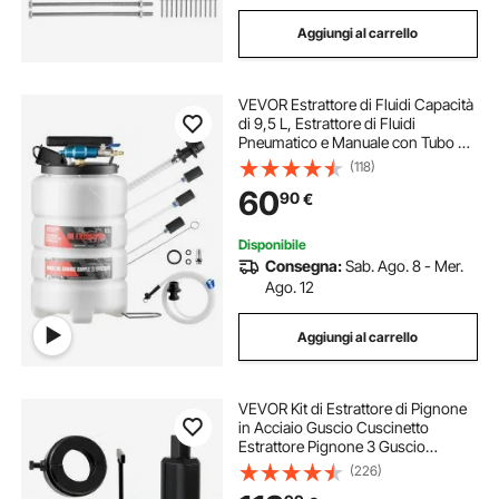
Aggiungi al carrello
VEVOR Estrattore di Fluidi Capacità
di 9,5 L, Estrattore di Fluidi
Pneumatico e Manuale con Tubo di
Prolunga Lungo 150 cm e Tre Tubi di
(118)
Prolunga da 120 cm, Estrattori di
60
90
€
Liquidi per Veicoli
Disponibile
Consegna:
Sab. Ago. 8 - Mer.
Ago. 12
Aggiungi al carrello
VEVOR Kit di Estrattore di Pignone
in Acciaio Guscio Cuscinetto
Estrattore Pignone 3 Guscio
11,3/11,3/13,2 cm, Kit di Strumento
(226)
Estrattore Pignone per Cuscinetti