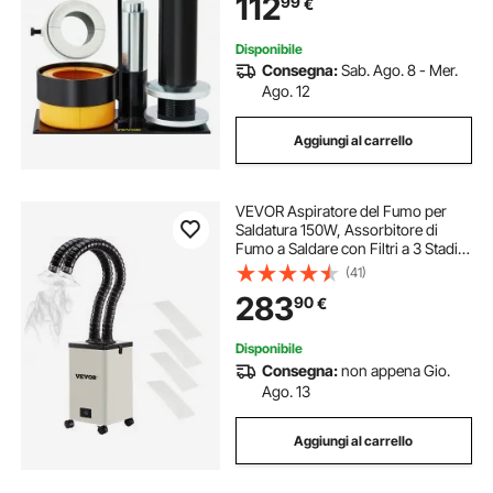
112
99
€
30 40 60 70 Auto Officina
Riparazione
Disponibile
Consegna:
Sab. Ago. 8 - Mer.
Ago. 12
Aggiungi al carrello
VEVOR Aspiratore del Fumo per
Saldatura 150W, Assorbitore di
Fumo a Saldare con Filtri a 3 Stadi,
Estrattore di Saldatura del Fumo per
(41)
Stazione di Saldatura, Depuratore
283
90
€
per Saldatura Capo Singolo
Disponibile
Consegna:
non appena Gio.
Ago. 13
Aggiungi al carrello