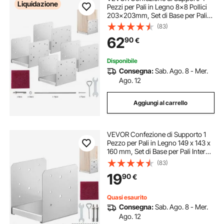
Liquidazione
Pezzi per Pali in Legno 8x8 Pollici
203x203mm, Set di Base per Pali
Interni in Acciaio a Carbonio per
(83)
Ancoraggio Pali in Legno Ringhiere,
62
90
€
Corrimano di Terrazze, Portici
Disponibile
Consegna:
Sab. Ago. 8 - Mer.
Ago. 12
Aggiungi al carrello
VEVOR Confezione di Supporto 1
Pezzo per Pali in Legno 149 x 143 x
160 mm, Set di Base per Pali Interni
in Acciaio a Carbonio per
(83)
Ancoraggio Pali in Legno Ringhiere,
19
90
€
Corrimano di Terrazze, Portici
Quasi esaurito
Consegna:
Sab. Ago. 8 - Mer.
Ago. 12