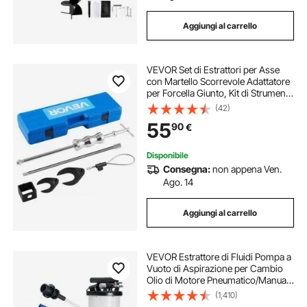
Aggiungi al carrello
VEVOR Set di Estrattori per Asse
con Martello Scorrevole Adattatore
per Forcella Giunto, Kit di Strumenti
per Rimozione del Giunto Set di
(42)
Estrattori per Assali a Trazione
55
90
€
Anteriore
Disponibile
Consegna:
non appena Ven.
Ago. 14
Aggiungi al carrello
VEVOR Estrattore di Fluidi Pompa a
Vuoto di Aspirazione per Cambio
Olio di Motore Pneumatico/Manuale
Capienza max. 6,5L, Estrattore per
(1,410)
Cambio Olio Pompa a Vuoto Kit