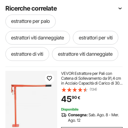
Ricerche correlate
estrattore per palo
estrattori viti danneggiate
estrattori per viti
estrattore di viti
estrattore viti danneggiate
estrattore viti
estrattori viti
VEVOR Estrattore per Pali con
Catena di Sollevamento da 91,4 cm
in Acciaio Capacità di Carico di 300
estrattore di viti danneggiate
kg, Tiratore per Recinzioni per Pali
(134)
di Recinzione Rotondi, Catena di
45
90
€
Sollevamento non Inclusa
estrattore di polvere
Disponibile
Consegna:
Sab. Ago. 8 - Mer.
estrattore giunti sferici
Ago. 12