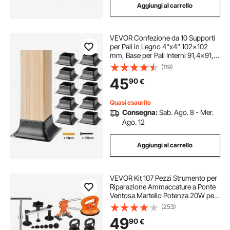
Aggiungi al carrello
VEVOR Confezione da 10 Supporti
per Pali in Legno 4''x4'' 102x102
mm, Base per Pali Interni 91,4x91,4
mm in Acciaio a Carbonio per
(119)
Ancoraggio Pali in Legno Ringhiere,
45
90
€
Corrimano di Terrazze, Portici
Quasi esaurito
Consegna:
Sab. Ago. 8 - Mer.
Ago. 12
Aggiungi al carrello
VEVOR Kit 107 Pezzi Strumento per
Riparazione Ammaccature a Ponte
Ventosa Martello Potenza 20W per
Carrozzeria Auto Veicolo da Garage
(253)
Officina Fai-da-te, Kit Estrattore a
49
90
€
Ponte Estrattore a Martello