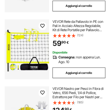
Aggiungi al carrello
VEVOR Rete da Pallavolo in PE con
Pali in Acciaio Altezza Regolabile,
Kit di Rete Portatile per Pallavolo
Volley con Borsa per Allenamento
(124)
all'Aperto in Giardino Spiaggia, Rete
59
90
€
per Pallavolo Portatile
Disponibile
Consegna:
non appena Lun.
Ago. 10
Aggiungi al carrello
VEVOR Nastro per Pesci in Fibra di
Vetro, 656 Piedi, 1/4 di Pollice,
Estrattore per Filo per Nastri per
Canne da Condotto, Asta per Cavi
(185)
con Supporto per Mulinello in
90
€
Acciaio, 3 Teste di Trazione