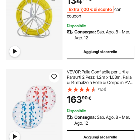
134
Extra
7
,00
€
di sconto
con
coupon
Disponibile
Consegna:
Sab. Ago. 8 - Mer.
Ago. 12
Aggiungi al carrello
VEVOR Palla Gonfiabile per Urti e
Paraurti 2 Pezzi 1.2m x 1.03m, Palla
di Rimbalzo a Bolle di Corpo in PVC
per Attività all'Aperto Palla Paraurti
(124)
Gonfiabile con Punti Rossi + Blu
163
90
€
Disponibile
Consegna:
Sab. Ago. 8 - Mer.
Ago. 12
Aggiungi al carrello