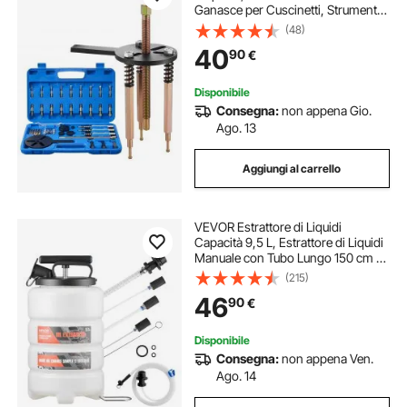
Ganasce per Cuscinetti, Strumento
di Rimozione Multifunzionale con
(48)
Custodia Portatile, Utensili per
40
90
€
Estrazione per Autoveicoli
Disponibile
Consegna:
non appena Gio.
Ago. 13
Aggiungi al carrello
VEVOR Estrattore di Liquidi
Capacità 9,5 L, Estrattore di Liquidi
Manuale con Tubo Lungo 150 cm e
Tre Tubi di Prolunga da 120 cm,
(215)
Pompa per Cambio Olio con
46
90
€
Serbatoio in HDPE per Auto,
Tosaerba
Disponibile
Consegna:
non appena Ven.
Ago. 14