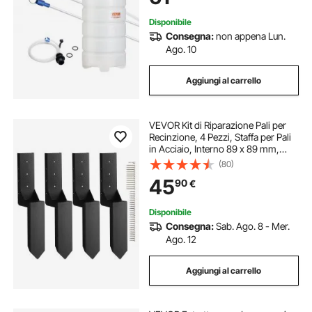
Disponibile
Consegna:
non appena Lun.
Ago. 10
Aggiungi al carrello
VEVOR Kit di Riparazione Pali per
Recinzione, 4 Pezzi, Staffa per Pali
in Acciaio, Interno 89 x 89 mm,
Picchetto di Ancoraggio a Terra per
(80)
Riparare Pali di Recinzione in Legno
45
90
€
Appoggiati o Rotti
Disponibile
Consegna:
Sab. Ago. 8 - Mer.
Ago. 12
Aggiungi al carrello