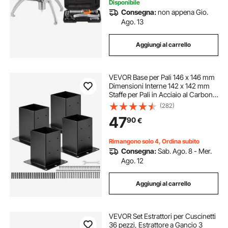
Disponibile
Consegna:
non appena Gio.
Ago. 13
Aggiungi al carrello
VEVOR Base per Pali 146 x 146 mm
Dimensioni Interne 142 x 142 mm
Staffe per Pali in Acciaio al Carbonio
per Impieghi Gravosi, per Supporto
(282)
Ringhiera per Gazebo, Piastra di
47
90
€
Base per Ponte, 4 PZ, Nero
Rimangono solo 4, Ordina subito
Consegna:
Sab. Ago. 8 - Mer.
Ago. 12
Aggiungi al carrello
VEVOR Set Estrattori per Cuscinetti
36 pezzi, Estrattore a Gancio 3