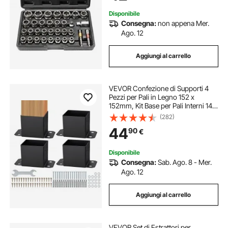
Danneggiati da Officina
Disponibile
Consegna:
non appena Mer.
Ago. 12
Aggiungi al carrello
VEVOR Confezione di Supporti 4
Pezzi per Pali in Legno 152 x
152mm, Kit Base per Pali Interni 142
x 142mm in Acciaio a Carbonio per
(282)
Ancoraggio Pali in Legno Ringhiere,
44
90
€
Corrimano di Terrazze, Portici
Disponibile
Consegna:
Sab. Ago. 8 - Mer.
Ago. 12
Aggiungi al carrello
VEVOR Set di Estrattori per