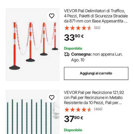
VEVOR Pali Delimitatori di Traffico,
4 Pezzi, Paletti di Sicurezza Stradale
da 871 mm con Base Appesantita e
Strisce Riflettenti e Catena, Pali
(80)
Delimitatori per Cantieri Edili,
33
90
€
Parcheggi, Rosso
Disponibile
Consegna:
non appena Lun.
Ago. 10
Aggiungi al carrello
VEVOR Pali per Recinzione 121,92
cm Pali per Recinzione in Metallo
Resistente da 10 Pezzi, Pali per
Recinzione in Acciaio Robusto per
(466)
Cortile, Prato, Fattorie e Recinzioni
37
90
€
a Catena per Esterni, Verde
Disponibile