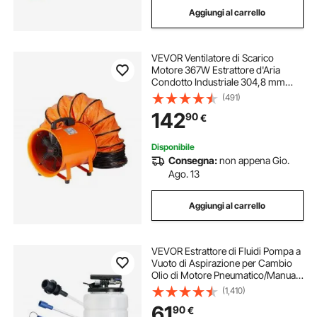
Aggiungi al carrello
estrattore per ammaccature carrozzeria
VEVOR Ventilatore di Scarico
estrattore di succo
Motore 367W Estrattore d'Aria
Condotto Industriale 304,8 mm
Tubo di Scarico Volume d'Aria 2574
(491)
estrattore di canna di zucchero
CFM Ventilatore di Scarico per
142
90
€
Estrarre Fumo Velocità 2800
giri/min
estrattore di carrozzeria
Disponibile
Consegna:
non appena Gio.
Ago. 13
estrattore ammaccature carrozzeria
Aggiungi al carrello
VEVOR Estrattore di Fluidi Pompa a
Vuoto di Aspirazione per Cambio
Olio di Motore Pneumatico/Manuale
Capienza max. 15L, Estrattore per
(1,410)
Cambio Olio Pompa a Vuoto Kit
61
90
€
Evacuazione a Vuoto dei Fluidi Auto