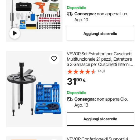
Disponibile
Consegna:
non appena Lun.
Ago. 10
Aggiungi al carrello
VEVOR Set Estrattori per Cuscinetti
Multifunzionale 21 pezzi, Estrattore
a 3 Ganasce per Cuscinetti Interni
ed Esterni e Senza Albero Interno,
(48)
Strumento di Estrazione Rimozione
31
90
€
Parti da Autoveicoli
Disponibile
Consegna:
non appena Gio.
Ago. 13
Aggiungi al carrello
VEVOR Confezione di Supporti 4