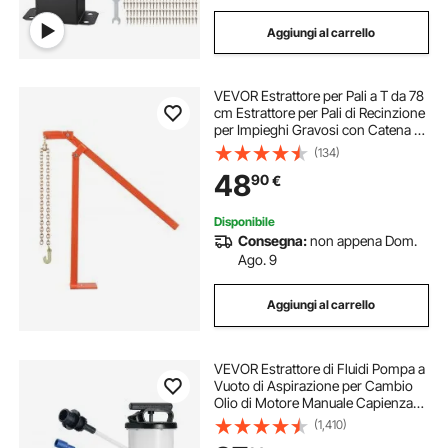
Aggiungi al carrello
VEVOR Estrattore per Pali a T da 78
cm Estrattore per Pali di Recinzione
per Impieghi Gravosi con Catena di
Sollevamento da 109,2 cm, Acciaio
(134)
Resistente alla Ruggine per Pali di
48
90
€
Recinzione Rotondi
Disponibile
Consegna:
non appena Dom.
Ago. 9
Aggiungi al carrello
VEVOR Estrattore di Fluidi Pompa a
Vuoto di Aspirazione per Cambio
Olio di Motore Manuale Capienza
max. 6,5L, Estrattore per Cambio
(1,410)
Olio Pompa a Vuoto Kit