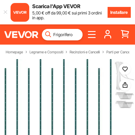
Scarica l'App VEVOR
Installare
5
,00
€
off da
99
,00
€
sui primi 3 ordini
in app.
Homepage
Legname e Compositi
Recinzioni e Cancelli
Parti per Cancelli 