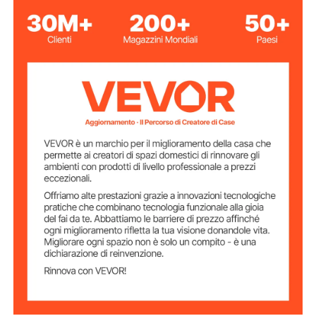
10 pezzi
Quantità del set
Materiale
acciaio al carbonio Q235
principale
Lunghezza del
7 piedi / 213,36 cm
palo
86,5 x 15 x 2133 mm / 3,41 x
Dimensioni del
prodotto
0,59 x 83,98 pollici
28,22 libbre/12,8 kg
Peso del prodotto