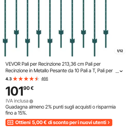
1/12
VEVOR Pali per Recinzione 213,36 cm Pali per
Recinzione in Metallo Pesante da 10 Pali a T, Pali per
...
Recinzione in Acciaio Robusto per Cortile, Prato, Fattorie
466
4.3
e Recinzioni a Catena per Esterni, Verde
101
90
€
IVA inclusa
Guadagna almeno
2%
punti sugli acquisti o risparmia
fino a
15%
.
Ottieni
5,00
€
di sconto per i nuovi utenti