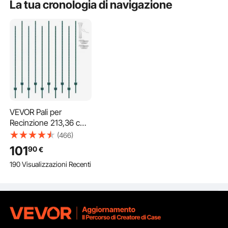
La tua cronologia di navigazione
VEVOR Pali per
Recinzione 213,36 cm
Pali per Recinzione in
(466)
Metallo Pesante da 10
101
90
€
Pali a T, Pali per
190 Visualizzazioni Recenti
Recinzione in Acciaio
Robusto per Cortile,
Prato, Fattorie e
Recinzioni a Catena
per Esterni, Verde