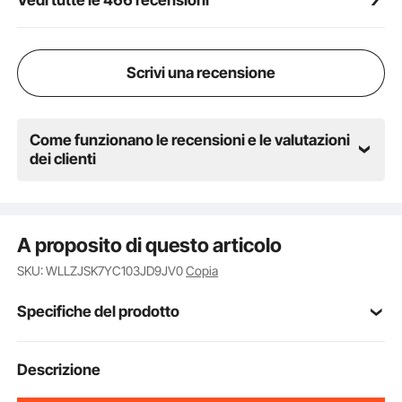
Vedi tutte le 466 recensioni
Scrivi una recensione
Come funzionano le recensioni e le valutazioni
dei clienti
A proposito di questo articolo
SKU: WLLZJSK7YC103JD9JV0
Copia
Specifiche del prodotto
Numero modello
Descrizione
10-7 piedi
articolo