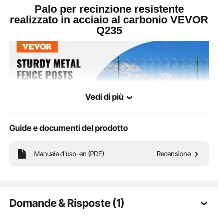
Palo per recinzione resistente
realizzato in acciaio al carbonio VEVOR
Q235
Vedi di più
Guide e documenti del prodotto
Manuale d'uso-en (PDF)
Recensione
Realizzato in acciaio al carbonio Q235 di alta qualità con spessore di 2 mm,
questo palo per recinzione è robusto e durevole, resistente alla deformazione. È
perfetto per varie esigenze di recinzione esterna e proteggerà il tuo cortile,
giardino o cortile per anni senza alcun danno.
Domande & Risposte (1)