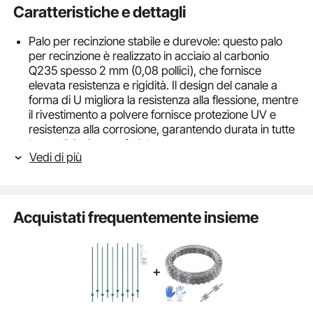
Caratteristiche e dettagli
Palo per recinzione stabile e durevole: questo palo
per recinzione è realizzato in acciaio al carbonio
Q235 spesso 2 mm (0,08 pollici), che fornisce
elevata resistenza e rigidità. Il design del canale a
forma di U migliora la resistenza alla flessione, mentre
il rivestimento a polvere fornisce protezione UV e
resistenza alla corrosione, garantendo durata in tutte
le condizioni atmosferiche.
Vedi di più
Specifiche del prodotto: I nostri pali per recinzione
sono disponibili in lunghezze di 7 piedi (213,36 cm) e
ogni confezione contiene 10 pali.
Prestazioni di supporto: il design monopezzo e la
Acquistati frequentemente insieme
rivettatura esperta garantiscono una struttura
robusta e stabile. La spessa piastra in acciaio e il
canale a forma di U forniscono un supporto stabile, le
piastre di ancoraggio forniscono ulteriore stabilità.
Installazione semplice: basta battere il palo nel
terreno con un martello o un piantapali finché la
piastra di ancoraggio non si trova sotto la superficie.