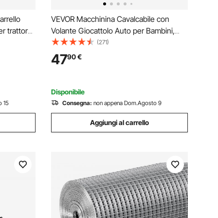
arrello
VEVOR Macchinina Cavalcabile con
r trattore
Volante Giocattolo Auto per Bambini,
 Cintura di
Capacità 25 kg, Macchina Cavalcabile
(271)
raccioli a
Escavatore con Musica per Bambini per
47
90
€
ore
Sviluppo Muscolare ed Equilibrio
n
Disponibile
o 15
Consegna:
non appena Dom.Agosto 9
Aggiungi al carrello