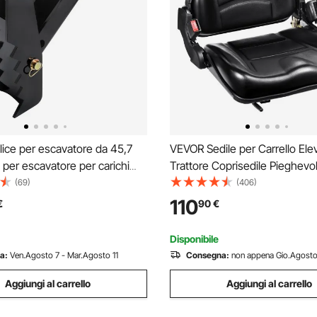
ice per escavatore da 45,7
VEVOR Sedile per Carrello Ele
e per escavatore per carichi
Trattore Coprisedile Pieghevo
n spessore dei denti da 1,27
Trattore Schienale Angolo Reg
(69)
(406)
i per pollice saldati in acciaio
110° Fessura Estesa 160-340
110
€
90
€
esign imbullonato
con Cintura di Sicurezza per C
Escavatore
Disponibile
a:
Ven.Agosto 7 - Mar.Agosto 11
Consegna:
non appena Gio.Agosto
Aggiungi al carrello
Aggiungi al carrello