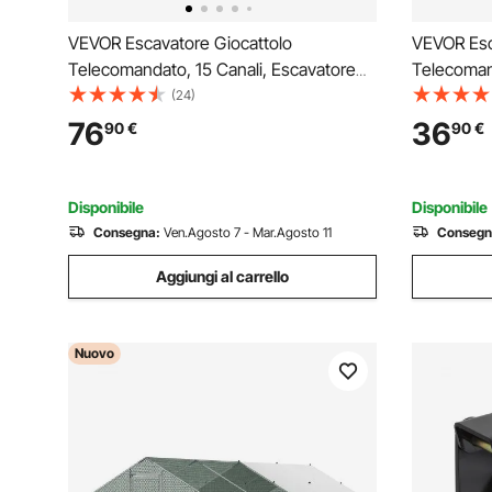
VEVOR Escavatore Giocattolo
VEVOR Esc
Telecomandato, 15 Canali, Escavatore
Telecomand
Telecomandato, Pala in metallo,
Telecomand
(24)
Escavatore RC in Scala 1:14, Luci e
RC con Luc
76
36
90
€
90
€
Suoni, Veicoli da Costruzione
Costruzio
Completamente Funzionali per Bambini
per Bambin
Disponibile
Disponibile
Consegna:
Ven.Agosto 7 - Mar.Agosto 11
Consegn
Aggiungi al carrello
Nuovo