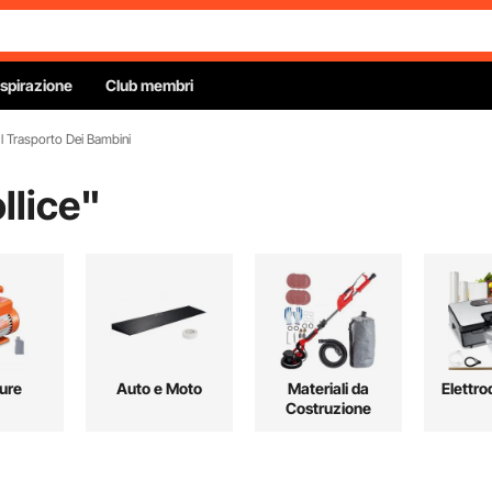
Ispirazione
Club membri
 Il Trasporto Dei Bambini
llice
"
ure
Auto e Moto
Materiali da
Elettro
Costruzione