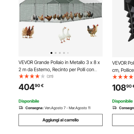
VEVOR Grande Pollaio in Metallo 3 x 8 x
VEVOR Poll
2 m da Esterno, Recinto per Polli con
cm, Pollic
Copertura Impermeabile, Tetto a Guglia,
(311)
pesanti co
con Serratura, per Anatre e Conigli
cm, Attacch
404
108
90
€
90
Pollame in Fattorie Giardini e Allevamenti
nero con d
Disponibile
Disponibile
Consegna:
Ven.Agosto 7 - Mar.Agosto 11
Consegn
Aggiungi al carrello