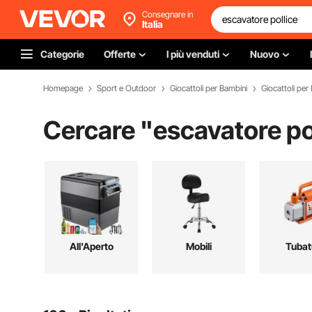
Consegnare in
Italia
Categorie
Offerte
I più venduti
Nuovo
Homepage
Sport e Outdoor
Giocattoli per Bambini
Giocattoli per
Cercare "
escavatore po
All'Aperto
Mobili
Tubat