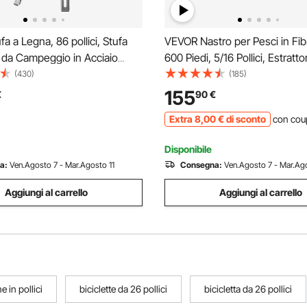
a a Legna, 86 pollici, Stufa
VEVOR Nastro per Pesci in Fibr
 da Campeggio in Acciaio
600 Piedi, 5/16 Pollici, Estratto
le, Stufa a Legna Portatile con
per Nastri per Canne da Cond
(430)
(185)
ria e Guanti, Stufa a Tenda
per Cavi con Supporto per Mul
155
€
90
€
Focolare da 3000 pollici³
Acciaio, 3 Teste di Trazione
Extra
8
,00
€
di sconto
con cou
Disponibile
a:
Ven.Agosto 7 - Mar.Agosto 11
Consegna:
Ven.Agosto 7 - Mar.Ago
Aggiungi al carrello
Aggiungi al carrello
 in pollici
biciclette da 26 pollici
bicicletta da 26 pollici