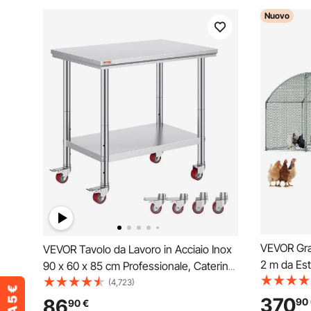
Nuovo
VEVOR Gran
VEVOR Tavolo da Lavoro in Acciaio Inox
2 m da Est
90 x 60 x 85 cm Professionale, Catering
Copertura 
Tavolo da Lavoro per Cucina in Acciaio
(4,723)
Cupola, co
Inox con Ruote, Tavolo da Lavoro
370
86
90
90
€