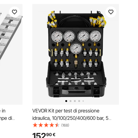
 in
VEVOR Kit per test di pressione
mpe di
idraulica, 10/100/250/400/600 bar, 5
22 kg Fino
manometri 13 giunti 14 connettori, set di
(168)
 di carico
manometri per prova idraulica per
152
90
€