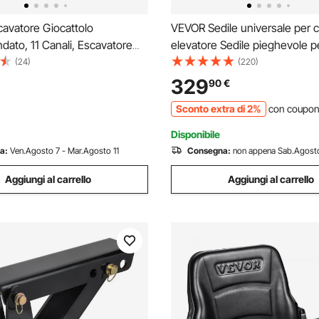
avatore Giocattolo
VEVOR Sedile universale per c
ato, 11 Canali, Escavatore
elevatore Sedile pieghevole pe
ato in Scala 1:20, Escavatore
Schienale ad angolo regolabile
(24)
(220)
i e Suoni, Veicoli da
sicurezza a microinterruttore B
329
90
€
ne Completamente Funzionali
3 livelli per escavatore caricat
Sconto extra di 2%
con coupo
i, 2 Batterie
Disponibile
a:
Ven.Agosto 7 - Mar.Agosto 11
Consegna:
non appena Sab.Agost
Aggiungi al carrello
Aggiungi al carrello