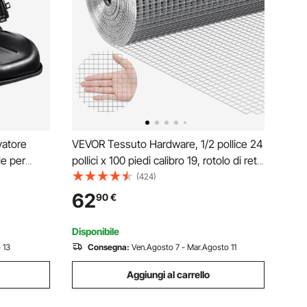
vatore
VEVOR Tessuto Hardware, 1/2 pollice 24
le per
pollici x 100 piedi calibro 19, rotolo di rete
olabile 0-
metallica zincata a caldo, recinzione
(424)
mm Sedile
metallica per polli, rete metallica per
62
90
€
aricatore
gabbie per conigli, giardino
Disponibile
 13
Consegna:
Ven.Agosto 7 - Mar.Agosto 11
Aggiungi al carrello