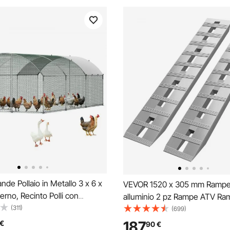
de Pollaio in Metallo 3 x 6 x
VEVOR 1520 x 305 mm Rampe
erno, Recinto Polli con
alluminio 2 pz Rampe ATV Ra
Impermeabile, Tetto a
(311)
carico Capacità 6000 lbs / 27
(699)
n Serratura, per Fattoria
a 16 pollici / 406 mm di altezza
187
€
90
€