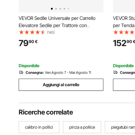
VEVOR Sedile Universale per Carrello
VEVOR Stuf
Elevatore Sedile per Trattore con
per Tenda
Microinterruttore Fori Drenaggio Fessura
Inossidabi
(140)
Estesa 160-340mm Sedile Comodo per
Canna Fuma
79
152
90
€
90
Caricatore Escavatore Tosaerba, Sedile
Calda con 
per Trattore
Disponibile
Disponibile
Consegna:
Ven.Agosto 7 - Mar.Agosto 11
Consegn
Aggiungi al carrello
Ricerche correlate
calibro in pollici
pinza a pollice
piegatubi rame