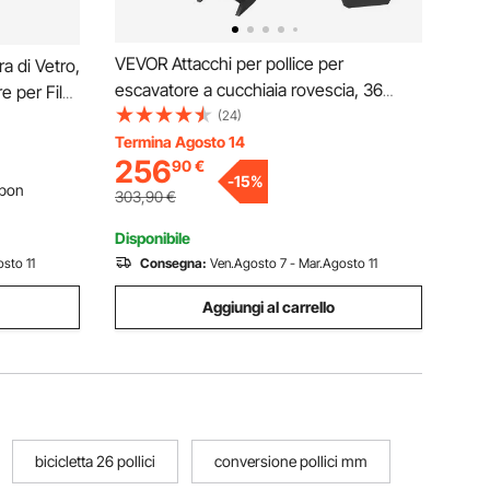
VEVOR Attacchi per pollice per
a di Vetro,
escavatore a cucchiaia rovescia, 36
re per Filo
pollici Saldatura estrema regolabile su
(24)
otto, Asta
morsetto per zappa a pollice per
Termina Agosto 14
inello in
256
90
€
escavatore a cucchiaia rovescia Denti
-
15
%
pon
303,90
€
Disponibile
sto 11
Consegna:
Ven.Agosto 7 - Mar.Agosto 11
Aggiungi al carrello
bicicletta 26 pollici
conversione pollici mm