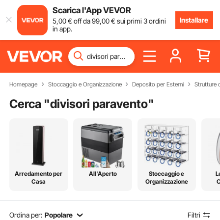
Scarica l'App VEVOR
Installare
5
,00
€
off da
99
,00
€
sui primi 3 ordini
in app.
Homepage
Stoccaggio e Organizzazione
Deposito per Esterni
Strutture
Cerca "
divisori paravento
"
Arredamento per
All'Aperto
Stoccaggio e
L
Casa
Organizzazione
C
Ordina per:
Popolare
Filtri