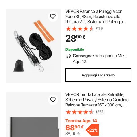
VEVOR Paranco a Puleggia con
Fune 30,48 m, Resistenza alla
Rottura 2 T, Sistema di Puleggia
Potenza di Sollevamento 5:1 con 2
(114)
Anelli Morbidi, Struttura Portante
28
90
€
con Ruote Metallo, Blocco e
Paranco
Disponibile
Consegna:
non appena Mer.
Ago. 12
Aggiungi al carrello
VEVOR Tenda Laterale Retrattile,
Schermo Privacy Esterno Giardino
Balcone Terrazza 160x300 cm,
Frangivista Retrattile Poliestere
(557)
180g Impermeabile, UV30+
Paravento Divisorio per Cortile
Termina Ago. 14
Balcone Grigio
68
90
€
-
22%
88,90
€