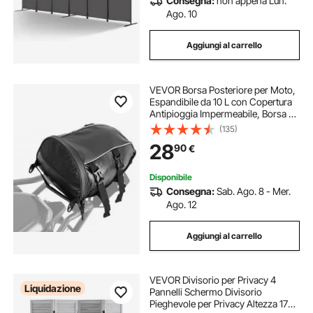
Consegna:
non appena Lun.
Ago. 10
Aggiungi al carrello
VEVOR Borsa Posteriore per Moto,
Espandibile da 10 L con Copertura
Antipioggia Impermeabile, Borsa da
Viaggio per Bagagli per Sportivi
(135)
all'Aria Aperta, Zaino con Tracolle,
28
90
€
Tasca, Nero
Disponibile
Consegna:
Sab. Ago. 8 - Mer.
Ago. 12
Aggiungi al carrello
VEVOR Divisorio per Privacy 4
Liquidazione
Pannelli Schermo Divisorio
Pieghevole per Privacy Altezza 170