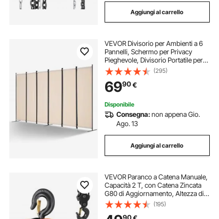
Aggiungi al carrello
VEVOR Divisorio per Ambienti a 6
Pannelli, Schermo per Privacy
Pieghevole, Divisorio Portatile per
Separazione degli Ambienti,
(295)
Divisorio per Ambienti Indipendente
69
90
€
per Camera da Letto, Studio, Beige
Disponibile
Consegna:
non appena Gio.
Ago. 13
Aggiungi al carrello
VEVOR Paranco a Catena Manuale,
Capacità 2 T, con Catena Zincata
G80 di Aggiornamento, Altezza di
Sollevamento 3 m, Paranco a
(195)
Puleggia per Macchinari
90
€
Automobilistici da Magazzino,