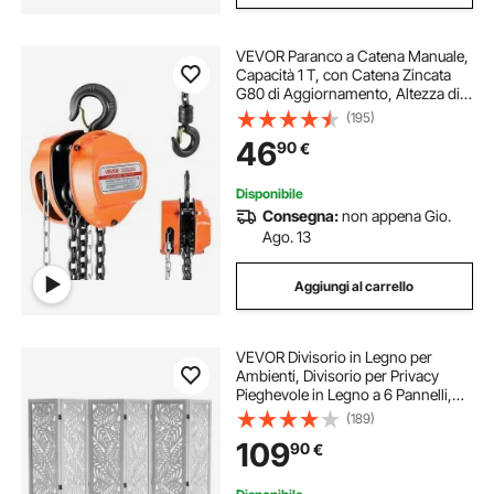
VEVOR Paranco a Catena Manuale,
Capacità 1 T, con Catena Zincata
G80 di Aggiornamento, Altezza di
Sollevamento 6 m, Paranco a
(195)
Puleggia per Macchinari
46
90
€
Automobilistici da Magazzino,
Arancione
Disponibile
Consegna:
non appena Gio.
Ago. 13
Aggiungi al carrello
VEVOR Divisorio in Legno per
Ambienti, Divisorio per Privacy
Pieghevole in Legno a 6 Pannelli,
Divisorio per Persiane per Interni
(189)
Alto 1700 mm, Divisorio Decorativo
109
90
€
Portatile per Separazione, Bianco