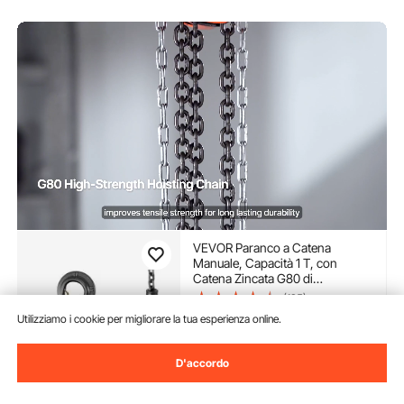
VEVOR Paranco a Catena
Manuale, Capacità 1 T, con
Catena Zincata G80 di
Aggiornamento, Altezza di
(195)
Sollevamento 6 m, Paranco a
46
Utilizziamo i cookie per migliorare la tua esperienza online.
90
€
Puleggia per Macchinari
Automobilistici da Magazzino,
Arancione
Disponibile
D'accordo
Consegna:
non appena Gio.
Ago. 13