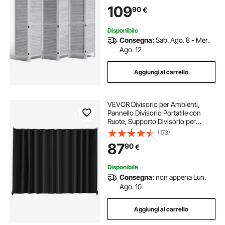
Decorativo Portatile, per
109
90
€
Separazione di Ambienti, Camera
da Letto
Disponibile
Consegna:
Sab. Ago. 8 - Mer.
Ago. 12
Aggiungi al carrello
VEVOR Divisorio per Ambienti,
Pannello Divisorio Portatile con
Ruote, Supporto Divisorio per
Tende, Divisorio Indipendente,
(173)
Schermo per Privacy per Ufficio,
87
90
€
Camera da Letto, Sala da Pranzo,
Nero
Disponibile
Consegna:
non appena Lun.
Ago. 10
Aggiungi al carrello