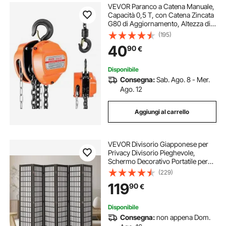
VEVOR Paranco a Catena Manuale,
Capacità 0,5 T, con Catena Zincata
G80 di Aggiornamento, Altezza di
Sollevamento 3 m, Paranco a
(195)
Puleggia per Macchinari
40
90
€
Automobilistici da Magazzino,
Arancione
Disponibile
Consegna:
Sab. Ago. 8 - Mer.
Ago. 12
Aggiungi al carrello
VEVOR Divisorio Giapponese per
Privacy Divisorio Pieghevole,
Schermo Decorativo Portatile per
Separazione Spazio con 6 Pannelli
(229)
Pieghevoli per Ufficio, Ristorante,
119
90
€
Camera da Letto, Nero
Disponibile
Consegna:
non appena Dom.