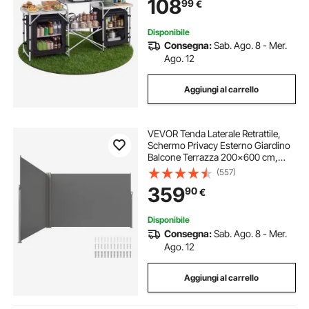
108
99
€
Portaoggetti Gambe a X, Mobile
Cucina per Picnic
Disponibile
Consegna:
Sab. Ago. 8 - Mer.
Ago. 12
Aggiungi al carrello
VEVOR Tenda Laterale Retrattile,
Schermo Privacy Esterno Giardino
Balcone Terrazza 200x600 cm,
Frangivista Retrattile Poliestere
(557)
180g Impermeabile, UV30+
359
90
€
Paravento Divisorio per Cortile
Balcone Grigio
Disponibile
Consegna:
Sab. Ago. 8 - Mer.
Ago. 12
Aggiungi al carrello