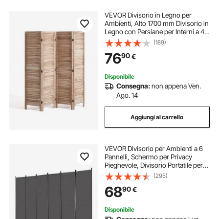
VEVOR Divisorio in Legno per
Ambienti, Alto 1700 mm Divisorio in
Legno con Persiane per Interni a 4
Pannelli, Divisorio Decorativo
(189)
Portatile, per Separazione di
76
90
€
Ambienti, Ristorante e Camera da
Letto
Disponibile
Consegna:
non appena Ven.
Ago. 14
Aggiungi al carrello
VEVOR Divisorio per Ambienti a 6
Pannelli, Schermo per Privacy
Pieghevole, Divisorio Portatile per
Separazione degli Ambienti,
(295)
Divisorio per Ambienti Indipendente
68
90
€
per Camera da Letto, Studio, Grigio
Disponibile