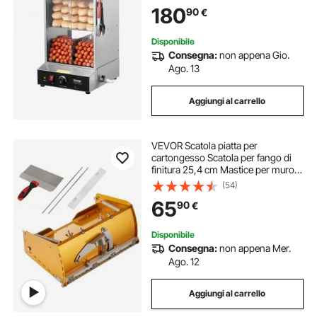
con Porte Scorrevoli in Vetro
180
90
€
Temperato Piastra Divisoria per Hot
Dog Panini
Disponibile
Consegna:
non appena Gio.
Ago. 13
Aggiungi al carrello
VEVOR Scatola piatta per
cartongesso Scatola per fango di
finitura 25,4 cm Mastice per muro
composto 2 lame bonus
(54)
65
90
€
Disponibile
Consegna:
non appena Mer.
Ago. 12
Aggiungi al carrello