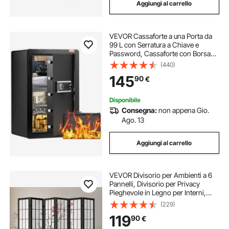
Aggiungi al carrello
VEVOR Cassaforte a una Porta da
99 L con Serratura a Chiave e
Password, Cassaforte con Borsa
Ignifuga, Portachiavi, Luce LED, 2
(440)
Divisori Regolabili Rimovibili, per
145
90
€
Denaro, Documenti e Gioielli, Nero
Disponibile
Consegna:
non appena Gio.
Ago. 13
Aggiungi al carrello
VEVOR Divisorio per Ambienti a 6
Pannelli, Divisorio per Privacy
Pieghevole in Legno per Interni,
Divisori Giapponesi, Divisorio
(229)
Decorativo Portatile, Separazione di
119
90
€
Ambienti, Casa, Camera da Letto