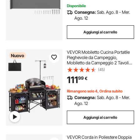
Disponibile
Consegna:
Sab. Ago. 8 - Mer.
Ago. 12
Aggiungi al carrello
VEVOR Mobiletto Cucina Portatile
Nuovo
Pieghevole da Campeggio,
Mobiletto da Campeggio 2 Tavolini
Laterali Rete Metallica Paravento
(45)
Rimovibile per Fornello 3 Scomparti
111
99
€
Portaoggetti, Stazione Cucina BBQ
Rimangono solo 4, Ordina subito
Consegna:
Sab. Ago. 8 - Mer.
Ago. 12
Aggiungi al carrello
VEVOR Corda in Poliestere Doppia