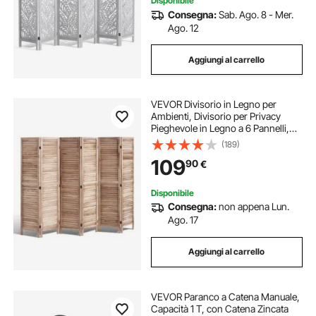
Disponibile
Consegna:
Sab. Ago. 8 - Mer.
Ago. 12
Aggiungi al carrello
VEVOR Divisorio in Legno per
Ambienti, Divisorio per Privacy
Pieghevole in Legno a 6 Pannelli,
Divisorio per Persiane per Interni
(189)
Alto 1700 mm, Divisorio Decorativo
109
90
€
Portatile, per Separazione Spazio
Disponibile
Consegna:
non appena Lun.
Ago. 17
Aggiungi al carrello
VEVOR Paranco a Catena Manuale,
Capacità 1 T, con Catena Zincata