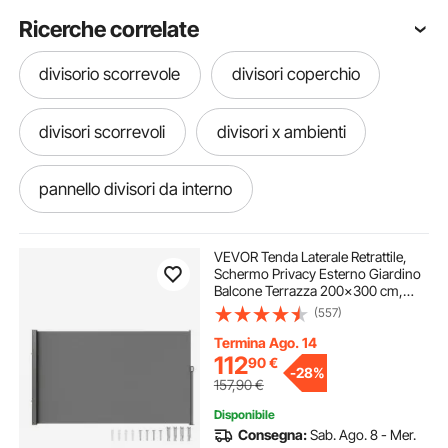
Ricerche correlate
divisorio scorrevole
divisori coperchio
divisori scorrevoli
divisori x ambienti
pannello divisori da interno
pentola con divisorio interno
VEVOR Tenda Laterale Retrattile,
Schermo Privacy Esterno Giardino
Balcone Terrazza 200x300 cm,
pentola con divisori
divisori con nastro
Frangivista Retrattile Poliestere
(557)
180g Impermeabile, UV30+
Paravento Divisorio per Cortile
Termina Ago. 14
Balcone Grigio
pentola con divisorio
pannello divisorio
112
90
€
-
28%
157,90
€
Disponibile
divisorio per ambienti acciaio
Consegna:
Sab. Ago. 8 - Mer.