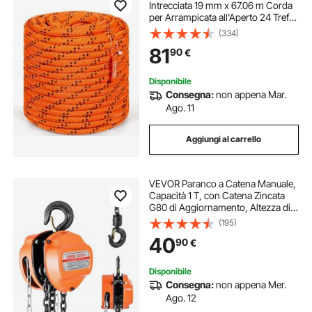
Intrecciata 19 mm x 67.06 m Corda
per Arrampicata all'Aperto 24 Trefoli
88.96 kN di Resistenza alla Rottura,
(334)
Escursionismo, Campeggio,
81
90
€
Salvataggio, Arancione/Nero
Disponibile
Consegna:
non appena Mar.
Ago. 11
Aggiungi al carrello
VEVOR Paranco a Catena Manuale,
Capacità 1 T, con Catena Zincata
G80 di Aggiornamento, Altezza di
Sollevamento 3 m, Paranco a
(195)
Puleggia per Macchinari
40
90
€
Automobilistici da Magazzino,
Arancione
Disponibile
Consegna:
non appena Mer.
Ago. 12