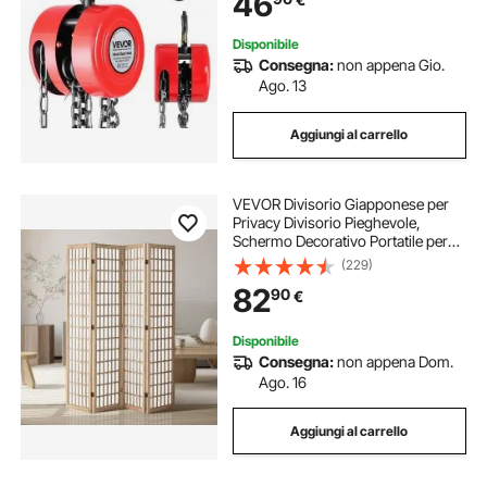
46
Rosso
Disponibile
Consegna:
non appena Gio.
Ago. 13
Aggiungi al carrello
VEVOR Divisorio Giapponese per
Privacy Divisorio Pieghevole,
Schermo Decorativo Portatile per
Separazione Spazio con 4 Pannelli
(229)
Pieghevoli per Ufficio, Ristorante,
82
90
€
Camera da Letto
Disponibile
Consegna:
non appena Dom.
Ago. 16
Aggiungi al carrello