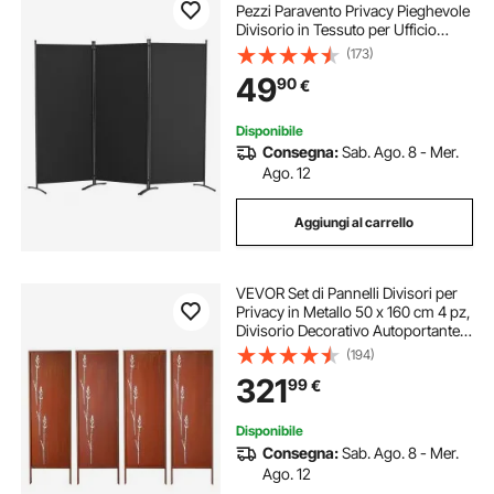
Pezzi Paravento Privacy Pieghevole
Divisorio in Tessuto per Ufficio
Camera da Letto Sala da Pranzo
(173)
Studio Balcone Paravento
49
90
€
Autoportante Nero da 228 x 52 x
184 cm
Disponibile
Consegna:
Sab. Ago. 8 - Mer.
Ago. 12
Aggiungi al carrello
VEVOR Set di Pannelli Divisori per
Privacy in Metallo 50 x 160 cm 4 pz,
Divisorio Decorativo Autoportante
per Privacy da Giardino Cortile
(194)
Piscina Balcone in Acciaio al
321
99
€
Carbonio, Schermo Recinzione
Disponibile
Consegna:
Sab. Ago. 8 - Mer.
Ago. 12