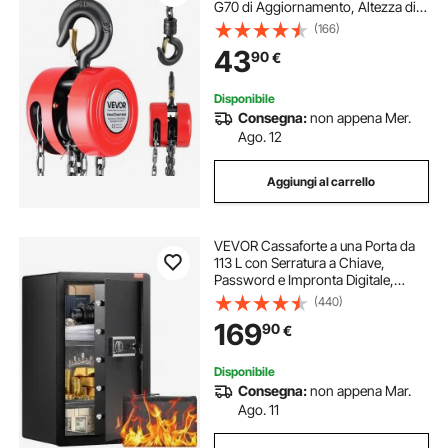
G70 di Aggiornamento, Altezza di
Sollevamento 6 m, Paranco a
(166)
Puleggia per Macchinari
43
90
€
Automobilistici da Magazzino,
Rosso
Disponibile
Consegna:
non appena Mer.
Ago. 12
Aggiungi al carrello
VEVOR Cassaforte a una Porta da
113 L con Serratura a Chiave,
Password e Impronta Digitale,
Cassaforte con Borsa Ignifuga,
(440)
Portachiavi, Luce LED e 2 Divisori
169
90
€
Regolabili, per Denaro, Documenti e
Bijoux, Nero
Disponibile
Consegna:
non appena Mar.
Ago. 11