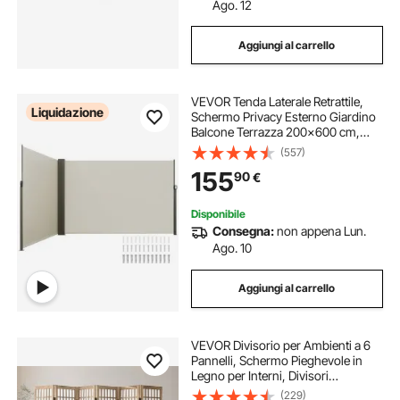
Ago. 12
pannelli divisori
divisorio a un pannello
Aggiungi al carrello
divisorio a pannello per ambiente
VEVOR Tenda Laterale Retrattile,
Liquidazione
Schermo Privacy Esterno Giardino
divisori divisori su ruote
Balcone Terrazza 200x600 cm,
Frangivista Retrattile Poliestere
(557)
180g Impermeabile, UV30+
155
90
€
Paravento Divisorio per Cortile
Balcone Beige
Disponibile
Consegna:
non appena Lun.
Ago. 10
Aggiungi al carrello
VEVOR Divisorio per Ambienti a 6
Pannelli, Schermo Pieghevole in
Legno per Interni, Divisori
Giapponesi, Schermi Decorativi
(229)