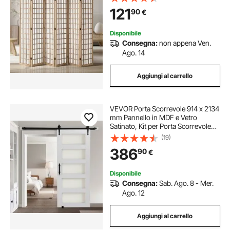
Portatili, per Separazione di
121
90
€
Ambienti, Casa, Ristorante e
Camera da Letto
Disponibile
Consegna:
non appena Ven.
Ago. 14
Aggiungi al carrello
VEVOR Porta Scorrevole 914 x 2134
mm Pannello in MDF e Vetro
Satinato, Kit per Porta Scorrevole
con Ferramenta Guida Telaio a H
(19)
per Casa Divisorio Spazio
386
90
€
Soggiorno Bagno Camera da Letto,
Bianco
Disponibile
Consegna:
Sab. Ago. 8 - Mer.
Ago. 12
Aggiungi al carrello