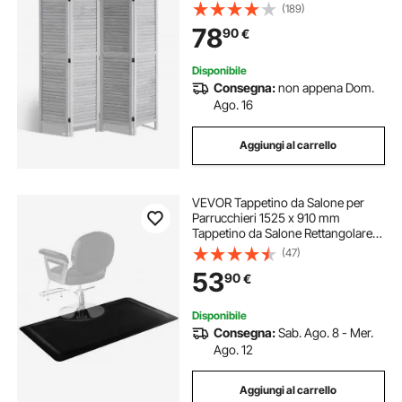
cm, Schermo Decorativo Portatile
(189)
Separazione dello Spazio per
78
90
€
Ufficio, Ristorante, Camera da Letto
Disponibile
Consegna:
non appena Dom.
Ago. 16
Aggiungi al carrello
VEVOR Tappetino da Salone per
Parrucchieri 1525 x 910 mm
Tappetino da Salone Rettangolare,
13 mm di Spessore, con Taglio
(47)
Rotondo, Bordi Smussati Anti-
53
90
€
Inciampo e Fondo Antiscivolo, Nero
Opaco
Disponibile
Consegna:
Sab. Ago. 8 - Mer.
Ago. 12
Aggiungi al carrello