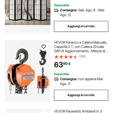
Disponibile
Consegna:
Sab. Ago. 8 - Mer.
Ago. 12
Aggiungi al carrello
VEVOR Paranco a Catena Manuale,
Capacità 2 T, con Catena Zincata
G80 di Aggiornamento, Altezza di
Sollevamento 6 m, Paranco a
(195)
Puleggia per Macchinari
63
90
€
Automobilistici da Magazzino,
Arancione
Disponibile
Consegna:
non appena Mar.
Ago. 11
Aggiungi al carrello
VEVOR Paravento Ambienti in 3