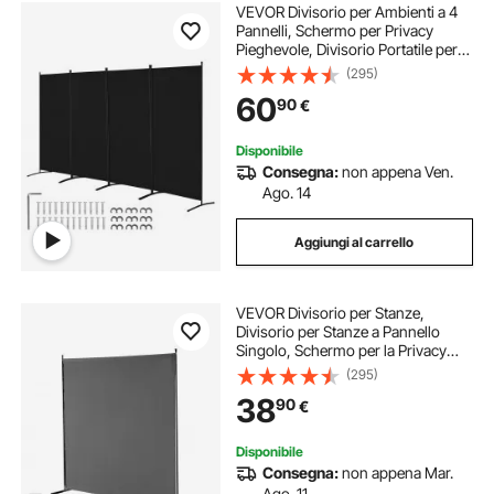
VEVOR Divisorio per Ambienti a 4
Pannelli, Schermo per Privacy
Pieghevole, Divisorio Portatile per
Separazione degli Ambienti,
(295)
Divisorio per Ambienti Indipendente
60
90
€
per Camera da Letto, Studio, Nero
Disponibile
Consegna:
non appena Ven.
Ago. 14
Aggiungi al carrello
VEVOR Divisorio per Stanze,
Divisorio per Stanze a Pannello
Singolo, Schermo per la Privacy
1810 x 1815 x 500 mm, Schermo
(295)
Separatore di Stanze, Pannello
38
90
€
Divisorio per Ufficio, Camera da
Letto, Grigio
Disponibile
Consegna:
non appena Mar.
Ago. 11