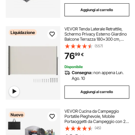
Aggiungi al carrello
VEVOR Tenda Laterale Retrattile,
Liquidazione
Schermo Privacy Esterno Giardino
Balcone Terrazza 180x300 cm,
Frangivista Retrattile Poliestere
(557)
180g Impermeabile, UV30+
76
99
€
Paravento Divisorio per Cortile
Balcone Beige
Disponibile
Consegna:
non appena Lun.
Ago. 10
Aggiungi al carrello
VEVOR Cucina da Campeggio
Nuovo
Portatile Pieghevole, Mobile
Portaoggetti da Campeggio con 2
Tavoli Laterali in MDF Paravento
(45)
Rimovibile per Fornello, Spazio