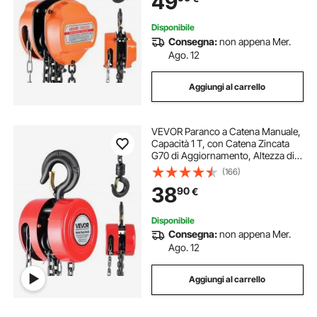
49
Arancione
Disponibile
Consegna:
non appena Mer.
Ago. 12
Aggiungi al carrello
VEVOR Paranco a Catena Manuale,
Capacità 1 T, con Catena Zincata
G70 di Aggiornamento, Altezza di
Sollevamento 3 m, Paranco a
(166)
Puleggia per Macchinari
38
90
€
Automobilistici da Magazzino,
Rosso
Disponibile
Consegna:
non appena Mer.
Ago. 12
Aggiungi al carrello