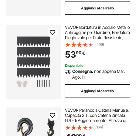
Aggiungi al carrello
VEVOR Bordatura in Acciaio Metallo
Antiruggine per Giardino, Bordatura
Pieghevole per Prato Resistente,
Facile da Installare, Divisorio Aiuole
(499)
Cortile, Nero 4 Pezzi 1016 x 304,8 x
53
90
€
1,5 mm
Disponibile
Consegna:
non appena Mar.
Ago. 11
Aggiungi al carrello
VEVOR Paranco a Catena Manuale,
Capacità 2 T, con Catena Zincata
G70 di Aggiornamento, Altezza di
Sollevamento 3 m, Paranco a
(166)
Puleggia per Macchinari
90
€
Automobilistici da Magazzino,