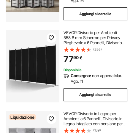
Ago. 16
Aggiungi al carrello
VEVOR Divisorio per Ambienti
558,8 mm Schermo per Privacy
Pieghevole a 6 Pannelli, Divisorio
Portatile per Separazione degli
(295)
Ambienti, Divisorio per Ambienti
77
90
€
Indipendente per Ufficio, Studio,
Nero
Disponibile
Consegna:
non appena Mar.
Ago. 11
Aggiungi al carrello
VEVOR Divisorio in Legno per
Liquidazione
Ambienti a 6 Pannelli, Divisorio in
Legno Intagliato con persiane per
interni, Alto 1700 mm Divisorio
(189)