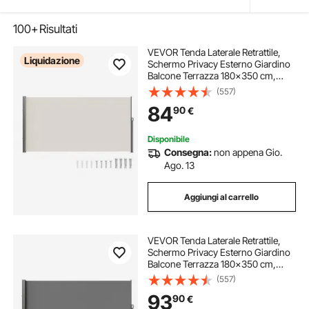
100+
Risultati
VEVOR Tenda Laterale Retrattile,
Liquidazione
Schermo Privacy Esterno Giardino
Balcone Terrazza 180x350 cm,
Frangivista Retrattile Poliestere
(557)
180g Impermeabile, UV30+
84
90
€
Paravento Divisorio per Cortile
Balcone Beige
Disponibile
Consegna:
non appena Gio.
Ago. 13
Aggiungi al carrello
VEVOR Tenda Laterale Retrattile,
Schermo Privacy Esterno Giardino
Balcone Terrazza 180x350 cm,
Frangivista Retrattile Poliestere
(557)
180g Impermeabile, UV30+
93
90
€
Paravento Divisorio per Cortile