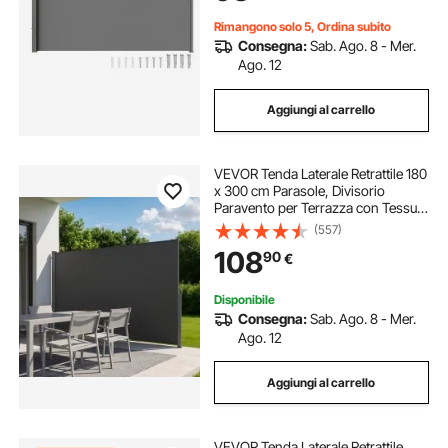
Balcone Grigio
Rimangono solo 5, Ordina subito
Consegna:
Sab. Ago. 8 - Mer.
Ago. 12
Aggiungi al carrello
VEVOR Tenda Laterale Retrattile 180
x 300 cm Parasole, Divisorio
Paravento per Terrazza con Tessuto
in Poliestere, Impermeabile
(557)
Frangivista Grigio, da Esterno per
108
90
€
Giardino Balcone Piscina Terrazzo
Disponibile
Consegna:
Sab. Ago. 8 - Mer.
Ago. 12
Aggiungi al carrello
VEVOR Tenda Laterale Retrattile,