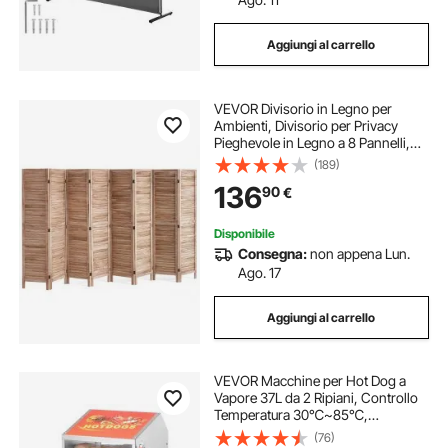
Aggiungi al carrello
VEVOR Divisorio in Legno per
Ambienti, Divisorio per Privacy
Pieghevole in Legno a 8 Pannelli,
Divisorio per Persiane per Interni
(189)
Alto 1700 mm, Divisorio Decorativo
136
90
€
Portatile, Colore Legno Originale
Disponibile
Consegna:
non appena Lun.
Ago. 17
Aggiungi al carrello
VEVOR Macchine per Hot Dog a
Vapore 37L da 2 Ripiani, Controllo
Temperatura 30℃~85℃,
Macchina Scalda Panini Elettrico
(76)