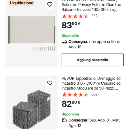
Liquidazione
Schermo Privacy Esterno Giardino
Balcone Terrazza 160x300 cm,
Frangivista Retrattile Poliestere
(557)
180g Impermeabile, UV30+
83
90
€
Paravento Divisorio per Cortile
Balcone Beige
Disponibile
Consegna:
non appena Dom.
Ago. 16
Aggiungi al carrello
VEVOR Tappetino di Drenaggio ad
Incastro 310 x 310 mm Cuscino ad
Incastro Modulare da 50 Pezzi,
Piastrelle per Pavimenti di
(668)
Drenaggio Grigio Antiscivolo e
82
90
€
Tappetino per Doccia, per Garage
Giardino
Disponibile
Consegna:
Sab. Ago. 8 - Mer.
Ago. 12