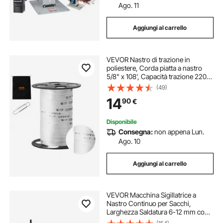
Ago. 11
Aggiungi al carrello
VEVOR Nastro di trazione in
poliestere, Corda piatta a nastro
5/8" x 108', Capacità trazione 2200
lbf, Nastro di trazione per cavi per
(49)
imballaggio, giardinaggio, elettricità
14
90
€
commerciale, bianco
Disponibile
Consegna:
non appena Lun.
Ago. 10
Aggiungi al carrello
VEVOR Macchina Sigillatrice a
Nastro Continuo per Sacchi,
Larghezza Saldatura 6-12 mm con
Controllo Digitale Temperatura,