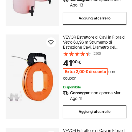
segaossa a nastro per carne
Ago. 13
Aggiungi al carrello
lama per sega a nastro
VEVOR Estrattore di Cavi in Fibra di
nastro trasportatore motorizzato
Vetro 60,96 m Strumento di
Estrazione Cavi, Diametro del
Nastro di Pesce 4,7 mm con
(293)
levigatrici nastro
trasportatore nastro
Alloggiamento e Maniglia
41
90
€
Ottimizzati, per Condotti Elettrici,
Non Conduttivi
sega circolare a nastro
levigatrice a nastro
Extra
2
,00
€
di sconto
con
coupon
Disponibile
sega nastro
Consegna:
non appena Mar.
Ago. 11
Aggiungi al carrello
VEVOR Estrattore di Cavi in Fibra di