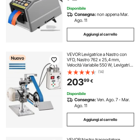
Disponibile
Consegna:
non appena Mar.
Ago. 11
Aggiungi al carrello
VEVOR Levigatrice a Nastro con
Nuovo
VFD, Nastro 762 x 25,4 mm,
Velocità Variabile 550 W, Levigatrice
a Nastro Professionale, 2 Modalità
(14)
di Smerigliatura, 3 Nastri Abrasivi
203
99
€
per Metalli, Coltelli, Lucidatura
Disponibile
Consegna:
Ven. Ago. 7 - Mar.
Ago. 11
Aggiungi al carrello
VEVOR Nastro trasportatore