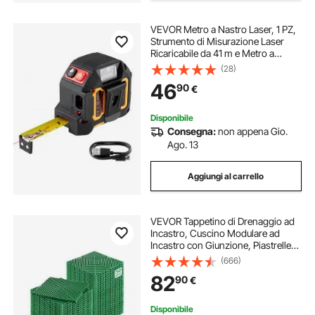
VEVOR Metro a Nastro Laser, 1 PZ,
Strumento di Misurazione Laser
Ricaricabile da 41 m e Metro a
Nastro da 4,8 m con Magnetico, 4
(28)
Modalità, Lunghezza, Area,
46
90
€
Volume, Continuo, Unità
ft/in/m/ft+in
Disponibile
Consegna:
non appena Gio.
Ago. 13
Aggiungi al carrello
VEVOR Tappetino di Drenaggio ad
Incastro, Cuscino Modulare ad
Incastro con Giunzione, Piastrelle
per Pavimenti Antiscivolo e
(666)
Tappetino per Doccia Garage
82
90
€
Giardino Cucina 310 x 310 mm 50
Pezzi Nero
Disponibile