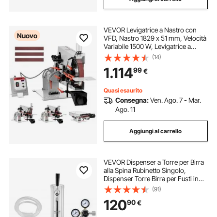
VEVOR Levigatrice a Nastro con
Nuovo
VFD, Nastro 1829 x 51 mm, Velocità
Variabile 1500 W, Levigatrice a
Nastro Professionale, 3 Modalità di
(14)
Smerigliatura, 3 Nastri Abrasivi per
1.114
99
€
Metalli, Coltelli, Lucidatura
Quasi esaurito
Consegna:
Ven. Ago. 7 - Mar.
Ago. 11
Aggiungi al carrello
VEVOR Dispenser a Torre per Birra
alla Spina Rubinetto Singolo,
Dispenser Torre Birra per Fusti in
Acciaio Inox con Regolatore Doppio
(91)
Calibro W21,8 Accoppiatore Fusti
120
90
€
S-System, per Feste a Casa