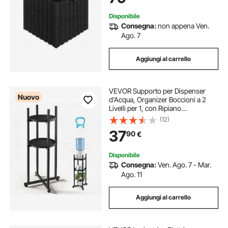
Pezzi Nero
Disponibile
Consegna:
non appena Ven.
Ago. 7
Aggiungi al carrello
VEVOR Supporto per Dispenser
Nuovo
d'Acqua, Organizer Boccioni a 2
Livelli per 1, con Ripiano
Portaoggetti Rimovibile, Base
(12)
Stabile a Croce, Colore Nero, per
37
90
€
Distributori Acqua in Cucina Ufficio
Soggiorno
Disponibile
Consegna:
Ven. Ago. 7 - Mar.
Ago. 11
Aggiungi al carrello