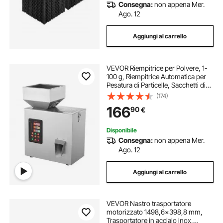
Consegna:
non appena Mer.
Ago. 12
Aggiungi al carrello
VEVOR Riempitrice per Polvere, 1-
100 g, Riempitrice Automatica per
Pesatura di Particelle, Sacchetti di
Bottiglia Riempitrice di Polvere
(174)
Dispenser di Particelle per Semi di
166
90
€
Tè Grani Polvere Farina
Disponibile
Consegna:
non appena Mer.
Ago. 12
Aggiungi al carrello
VEVOR Nastro trasportatore
motorizzato 1498,6x398,8 mm,
Trasportatore in acciaio inox,