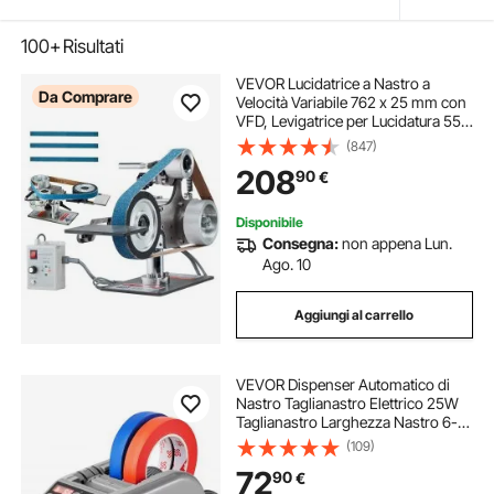
100+
Risultati
VEVOR Lucidatrice a Nastro a
Da Comprare
Velocità Variabile 762 x 25 mm con
VFD, Levigatrice per Lucidatura 550
W con 2 Stampi Smerigliatura e 3
(847)
Nastri Abrasivi per Lavorazione
208
90
€
Metalli, Produzione Coltelli
Disponibile
Consegna:
non appena Lun.
Ago. 10
Aggiungi al carrello
VEVOR Dispenser Automatico di
Nastro Taglianastro Elettrico 25W
Taglianastro Larghezza Nastro 6-
60mm Lunghezza Nastro 5-
(109)
999mm per Industrie, Uffici, Case,
72
90
€
Negozi