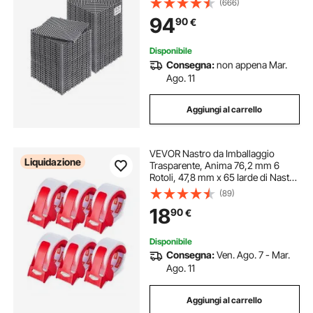
(666)
Drenaggio Grigio Antiscivolo e
94
90
€
Tappetino per Doccia, per Garage
Giardino
Disponibile
Consegna:
non appena Mar.
Ago. 11
Aggiungi al carrello
VEVOR Nastro da Imballaggio
Liquidazione
Trasparente, Anima 76,2 mm 6
Rotoli, 47,8 mm x 65 Iarde di Nastro
da Imballaggio con Distributore,
(89)
Nastro da Imballaggio Resistente da
18
90
€
0,068 mm per Traslochi,
Spedizione
Disponibile
Consegna:
Ven. Ago. 7 - Mar.
Ago. 11
Aggiungi al carrello