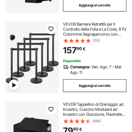
Aggiungi al carrello
VEVOR Barriere Retrattili per Il
Controllo della Folla e La Coda, 8 Pz
Colonnine Segnapercorso con
Nastro Nero per Dividere I Corvi in
(120)
Banche, Aeroporti, Stadi, Luoghi di
157
90
€
Divertimento e Altri Luoghi
Disponibile
Consegna:
Ven. Ago. 7 - Mar.
Ago. 11
Aggiungi al carrello
VEVOR Tappetino di Drenaggio ad
Incastro, Cuscino Modulare ad
Incastro con Giunzione, Piastrelle
per Pavimenti Antiscivolo e
(666)
Tappetino per Doccia Garage
79
90
€
Giardino Cucina 415 x 415 mm 24