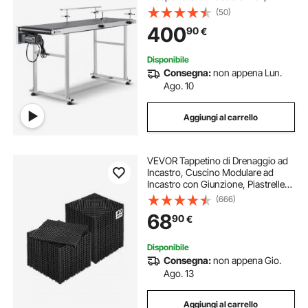
Nastro trasportatore antistatico in
(50)
PVC velocità regolabile, Doppia
400
90
€
ringhiera, Trasportatore a nastro
Disponibile
Consegna:
non appena Lun.
Ago. 10
Aggiungi al carrello
VEVOR Tappetino di Drenaggio ad
Incastro, Cuscino Modulare ad
Incastro con Giunzione, Piastrelle
per Pavimenti Antiscivolo e
(666)
Tappetino per Doccia Garage
68
90
€
Giardino Cucina 310 x 310 mm 40
Pezzi Nero
Disponibile
Consegna:
non appena Gio.
Ago. 13
Aggiungi al carrello