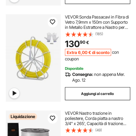
VEVOR Sonda Passacavi in Fibra di
Vetro 7,9mm x 150m con Supporto
in Metallo Estrattore a Nastro per
Cavo Elettrico con 2 Teste di
(185)
Trazione Strumento di Installazione
130
90
€
del Cavo Elettrico in Fiberglass
Extra
6
,00
€
di sconto
con
coupon
Disponibile
Consegna:
non appena Mer.
Ago. 12
Aggiungi al carrello
VEVOR Nastro trazione in
Liquidazione
poliestere, Corda piatta a nastro
3/4" x 265', Capacità di trazione
2500 lbf, Nastro di trazione per cavi
(49)
per imballaggio, giardinaggio,