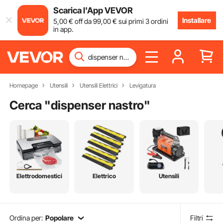
Scarica l'App VEVOR
Installare
5
,00
€
off da
99
,00
€
sui primi 3 ordini
in app.
Homepage
Utensili
Utensili Elettrici
Levigatura
Cerca "
dispenser nastro
"
Elettrodomestici
Elettrico
Utensili
Ordina per:
Popolare
Filtri