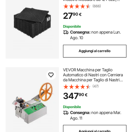
Piastrelle per Pavimenti di
(666)
Drenaggio Nero Antiscivolo e
27
90
€
Tappetino per Doccia, per Garage e
Uso Esterno
Disponibile
Consegna:
non appena Lun.
Ago. 10
Aggiungi al carrello
VEVOR Macchina per Taglio
Automatico di Nastri con Cerniera
da Macchina per Taglio di Nastri
Caldi e Freddi con Temperatura
(47)
Regolabile e Schermo LCD, per
347
90
€
Nastri in Nylon, Lacci delle Scarpe
Disponibile
Consegna:
non appena Mar.
Ago. 11
Aggiungi al carrello