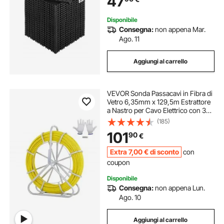
47
Pezzi Nero
Disponibile
Consegna:
non appena Mar.
Ago. 11
Aggiungi al carrello
VEVOR Sonda Passacavi in Fibra di
Vetro 6,35mm x 129,5m Estrattore
a Nastro per Cavo Elettrico con 3
Teste di Trazione e Supporto in
(185)
Metallo Strumento di Installazione
101
90
€
del Cavo Elettrico in Fiberglass
Extra
7
,00
€
di sconto
con
coupon
Disponibile
Consegna:
non appena Lun.
Ago. 10
Aggiungi al carrello