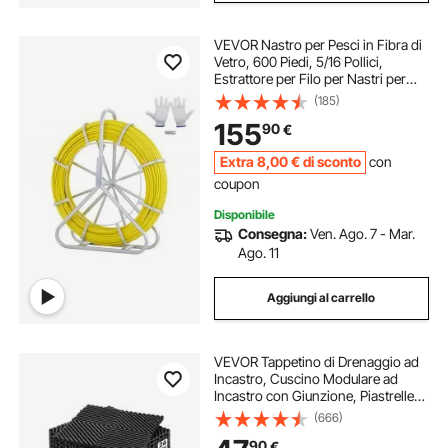
VEVOR Nastro per Pesci in Fibra di
Vetro, 600 Piedi, 5/16 Pollici,
Estrattore per Filo per Nastri per
Canne da Condotto, Asta per Cavi
(185)
con Supporto per Mulinello in
155
90
€
Acciaio, 3 Teste di Trazione
Extra
8
,00
€
di sconto
con
coupon
Disponibile
Consegna:
Ven. Ago. 7 - Mar.
Ago. 11
Aggiungi al carrello
VEVOR Tappetino di Drenaggio ad
Incastro, Cuscino Modulare ad
Incastro con Giunzione, Piastrelle
per Pavimenti Antiscivolo e
(666)
Tappetino per Doccia Garage
90
€
Giardino Cucina 310 x 310 mm 24