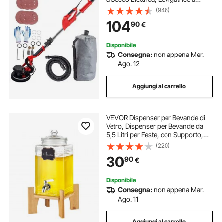
Nastro per Seghe Pieghevoli, con
(946)
Impugnatura Telescopica, Velocità
104
90
€
Variabile 800-1750 giri / min
Disponibile
Consegna:
non appena Mer.
Ago. 12
Aggiungi al carrello
VEVOR Dispenser per Bevande di
Vetro, Dispenser per Bevande da
5,5 Litri per Feste, con Supporto,
Rubinetto Acciaio Inossidabile,
(220)
Dispenser per Acqua per Succo, Tè
30
90
€
Freddo, Ristoranti, Hotel, Feste
Disponibile
Consegna:
non appena Mar.
Ago. 11
Aggiungi al carrello