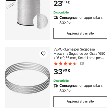
23
90
€
elettricità commerciale, bianco
Disponibile
Consegna:
non appena Lun.
Ago. 10
Aggiungi al carrello
VEVOR Lama per Segaossa
Macchina Segatrice per Ossa 1650
x 16 x 0,56 mm, Set di Lama per
Segaossa da 5 Pezzi Compatibile
(32)
per Segaossa da Banco Segaossa
33
90
€
da Terra, 5 Lame a Nastro in Acciaio
al Carbonio
Disponibile
Consegna:
non appena Lun.
Ago. 10
Aggiungi al carrello