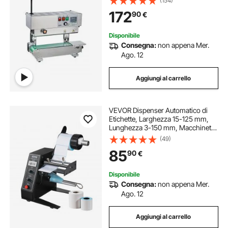
(154)
Sigillatrice per Sacchi in Acciaio
172
90
€
Inossidabile per Plastica da 0,02-
0,8 mm
Disponibile
Consegna:
non appena Mer.
Ago. 12
Aggiungi al carrello
VEVOR Dispenser Automatico di
Etichette, Larghezza 15-125 mm,
Lunghezza 3-150 mm, Macchinetta
Automatico per Etichette,
(49)
Applicatore di Etichette a Velocità
85
90
€
Regolabile, Conteggio Automatico
0-999999
Disponibile
Consegna:
non appena Mer.
Ago. 12
Aggiungi al carrello