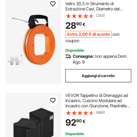
Vetro 30,5 m Strumento di
Estrazione Cavi, Diametro del
Nastro di Pesce 4,23 mm con
(293)
Alloggiamento e Maniglia
28
90
€
Ottimizzati, per Condotti Elettrici,
Non Conduttivi
Extra
2
,00
€
di sconto
con
coupon
Disponibile
Consegna:
non appena Dom.
Ago. 9
Aggiungi al carrello
VEVOR Tappetino di Drenaggio ad
Incastro, Cuscino Modulare ad
Incastro con Giunzione, Piastrelle
per Pavimenti Antiscivolo e
(666)
Tappetino per Doccia Garage
92
90
€
Giardino Cucina 310 x 310 mm 55
Pezzi Nero
Disponibile