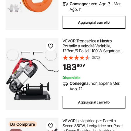
Consegna:
Ven. Ago. 7 - Mar.
Ago. 11
Aggiungi al carrello
VEVOR Troncatrice a Nastro
Portatile a Velocità Variabile,
12.7cm/5 Pollici 1100 W Segatrice a
Nastro con Base per Tagliare
(572)
Acciaio Inossidabile, Alluminio,
183
90
€
Metallo, Ferro, Cavi Rigidi, Legno,
PVC, Plastica
Disponibile
Consegna:
non appena Mer.
Ago. 12
Aggiungi al carrello
VEVOR Levigatrice per Pareti a
Da Comprare
Secco 850W, Levigatrice per Pareti
a Secco Elettrica, Levigatrice a