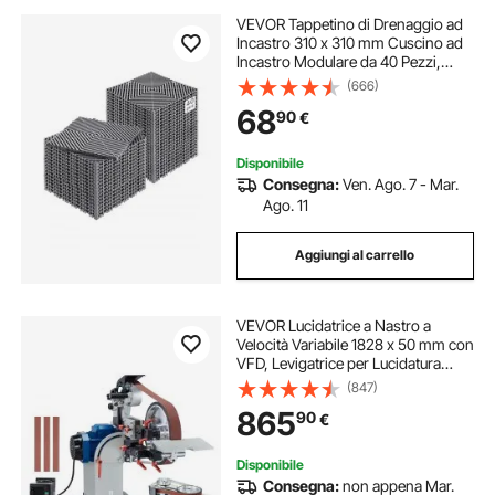
VEVOR Tappetino di Drenaggio ad
Incastro 310 x 310 mm Cuscino ad
Incastro Modulare da 40 Pezzi,
Piastrelle per Pavimenti di
(666)
Drenaggio Grigio Antiscivolo e
68
90
€
Tappetino per Doccia, per Garage
Giardino
Disponibile
Consegna:
Ven. Ago. 7 - Mar.
Ago. 11
Aggiungi al carrello
VEVOR Lucidatrice a Nastro a
Velocità Variabile 1828 x 50 mm con
VFD, Levigatrice per Lucidatura
1500 W con 3 Stampi Smerigliatura
(847)
e 3 Nastri Abrasivi per Lavorazione
865
90
€
Metalli, Produzione Coltelli
Disponibile
Consegna:
non appena Mar.