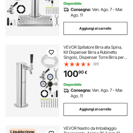
Disponibile
Consegna:
Ven. Ago. 7 - Mar.
Ago. 11
Aggiungi al carrello
VEVOR Spillatore Birra alla Spina,
Kit Dispenser Birra a Rubinetto
Singolo, Dispenser Torre Birra per
Fusti in Acciaio Inox Regolatore
(91)
Doppio Calibro W21,8
100
90
€
Accoppiatore Fusti S-System per
Feste
Disponibile
Consegna:
Ven. Ago. 7 - Mar.
Ago. 11
Aggiungi al carrello
VEVOR Nastro da Imballaggio
Liquidazione