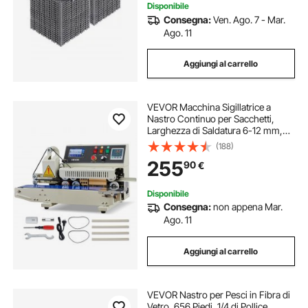
Disponibile
Consegna:
Ven. Ago. 7 - Mar.
Ago. 11
Aggiungi al carrello
VEVOR Macchina Sigillatrice a
Nastro Continuo per Sacchetti,
Larghezza di Saldatura 6-12 mm,
Sigillatrice per Sacchetti a Nastro
(188)
Orizzontale con Stampa a
255
90
€
Inchiostro, Temperatura e Velocità
Regolabili
Disponibile
Consegna:
non appena Mar.
Ago. 11
Aggiungi al carrello
VEVOR Nastro per Pesci in Fibra di
Vetro, 656 Piedi, 1/4 di Pollice,