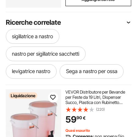
Ricerche correlate
sigillatrice a nastro
nastro per sigillatrice sacchetti
levigatrice nastro
Sega a nastro per ossa
levigatrice a nastro lucidatrice
VEVOR Distributore per Bevande
Liquidazione
per Feste da 19 Litri, Dispenser
Succo, Plastica con Rubinetto
levigatrice a disco a nastro
Coperchio, Dispenser di Acqua per
(220)
Tè Freddo, Succo di Limonata,
59
90
€
Ristoranti Hotel Feste, Confezione
da 2
sega a nastro troncatrice a nastro
Quasi esaurito
Consegna:
non appena Gio.