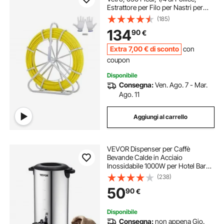
Estrattore per Filo per Nastri per
Canne da Condotto, Asta per Cavi
(185)
con Supporto per Mulinello in
134
90
€
Acciaio, 3 Teste di Trazione
Extra
7
,00
€
di sconto
con
coupon
Disponibile
Consegna:
Ven. Ago. 7 - Mar.
Ago. 11
Aggiungi al carrello
VEVOR Dispenser per Caffè
Bevande Calde in Acciaio
Inossidabile 1000W per Hotel Bar
Buffet Cavo Staccabile, Bollitore
(238)
Distributore per Caffè Tè Bevande
50
90
€
Calde Elettrico Commerciale in
Acciaio Inox
Disponibile
Consegna:
non appena Gio.