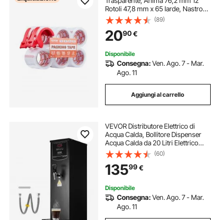
Trasparente, Anima 76,2 mm 12
Rotoli 47,8 mm x 65 Iarde, Nastro
da Imballaggio con Distributore,
(89)
Nastro da Imballaggio Resistente
20
90
€
0,068 mm per Traslochi,
Spedizione Postale
Disponibile
Consegna:
Ven. Ago. 7 - Mar.
Ago. 11
Aggiungi al carrello
VEVOR Distributore Elettrico di
Acqua Calda, Bollitore Dispenser
Acqua Calda da 20 Litri Elettrico
Commerciale Temperatura
(60)
Impostazione da 40°C a 99°C, Bar
135
99
€
Ristorante Ufficio Catering Buffet
Disponibile
Consegna:
Ven. Ago. 7 - Mar.
Ago. 11