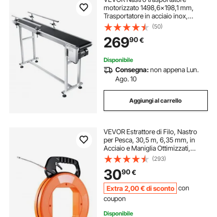
motorizzato 1498,6x198,1 mm,
Trasportatore in acciaio inox,
Nastro trasportatore antistatico in
(50)
PVC velocità regolabile,
269
90
€
Trasportatore a nastro commerciale
Disponibile
Consegna:
non appena Lun.
Ago. 10
Aggiungi al carrello
VEVOR Estrattore di Filo, Nastro
per Pesca, 30,5 m, 6,35 mm, in
Acciaio e Maniglia Ottimizzati,
Strumento di Estrazione Filo, Pesca
(293)
Tape Strumenti e Condotti Elettrici
30
90
€
Non Conduttivo
Extra
2
,00
€
di sconto
con
coupon
Disponibile