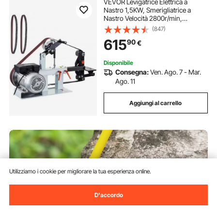
VEVOR Levigatrice Elettrica a
Nastro 1,5KW, Smerigliatrice a
Nastro Velocità 2800r/min,
Levigatrice a Nastro con Diversi Tipi
(847)
di Rettifica, per Lucidatura di
615
90
€
Utensili, Metalli, Legno, Acrilico
Disponibile
Consegna:
Ven. Ago. 7 - Mar.
Ago. 11
Aggiungi al carrello
Utilizziamo i cookie per migliorare la tua esperienza online.
D'accordo