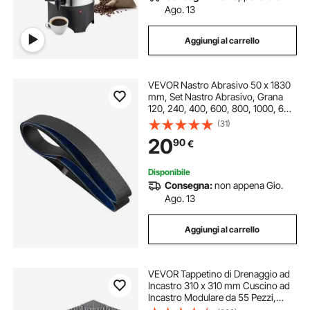
Ago. 13
Aggiungi al carrello
VEVOR Nastro Abrasivo 50 x 1830
mm, Set Nastro Abrasivo, Grana
120, 240, 400, 600, 800, 1000, 6
pezzi Nastri Abrasivi Misti in
(31)
Carburo di Silicio per Levigatrice a
20
90
€
Nastro, Lavorazione dei Metalli
Disponibile
Consegna:
non appena Gio.
Ago. 13
Aggiungi al carrello
VEVOR Tappetino di Drenaggio ad
Incastro 310 x 310 mm Cuscino ad
Incastro Modulare da 55 Pezzi,
Piastrelle per Pavimenti di