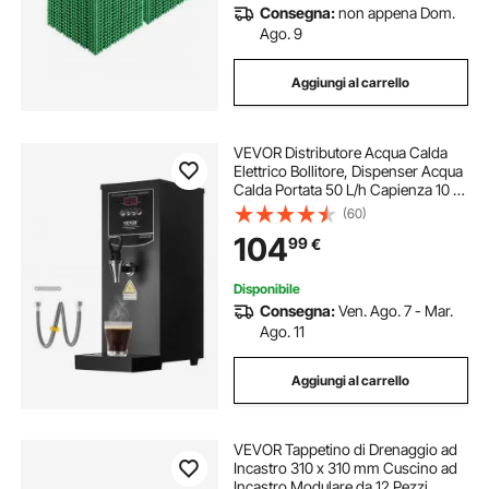
Consegna:
non appena Dom.
Ago. 9
Aggiungi al carrello
VEVOR Distributore Acqua Calda
Elettrico Bollitore, Dispenser Acqua
Calda Portata 50 L/h Capienza 10 L
Temperatura Impostazione da 40°C
(60)
a 99°C, Erogatore Elettrico
104
99
€
Commerciale Ristorante Ufficio
Disponibile
Consegna:
Ven. Ago. 7 - Mar.
Ago. 11
Aggiungi al carrello
VEVOR Tappetino di Drenaggio ad
Incastro 310 x 310 mm Cuscino ad
Incastro Modulare da 12 Pezzi,