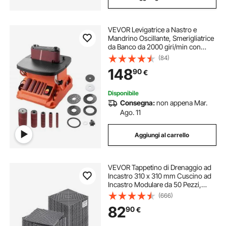
VEVOR Levigatrice a Nastro e
Mandrino Oscillante, Smerigliatrice
da Banco da 2000 giri/min con
Corsa da 16 mm, 5 Manicotti 12,7-
(84)
50,8 mm e Nastro Abrasivo da 610
148
90
€
x 98 mm per Lavorazione del Legno
Disponibile
Consegna:
non appena Mar.
Ago. 11
Aggiungi al carrello
VEVOR Tappetino di Drenaggio ad
Incastro 310 x 310 mm Cuscino ad
Incastro Modulare da 50 Pezzi,
Piastrelle per Pavimenti di
(666)
Drenaggio Grigio Antiscivolo e
82
90
€
Tappetino per Doccia, per Garage
Giardino