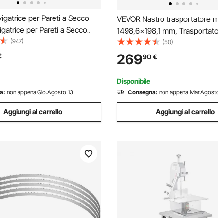
gatrice per Pareti a Secco
VEVOR Nastro trasportatore m
gatrice per Pareti a Secco
1498,6x198,1 mm, Trasportato
 Levigatrice a Nastro per Seghe
(947)
acciaio inox, Nastro trasporta
(50)
, con Impugnatura
antistatico in PVC velocità rego
269
€
90
€
a, Velocità Variabile 800-1750
Trasportatore a nastro comme
Disponibile
a:
non appena Gio.Agosto 13
Consegna:
non appena Mar.Agosto
Aggiungi al carrello
Aggiungi al carrello