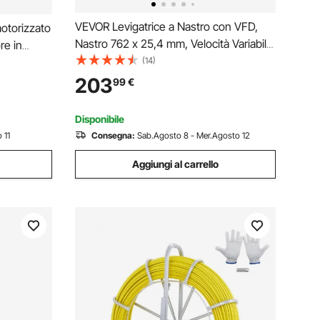
VEVOR Levigatrice a Nastro con VFD,
otorizzato
Nastro 762 x 25,4 mm, Velocità Variabile
re in
550 W, Levigatrice a Nastro
(14)
tore
Professionale, 2 Modalità di
labile,
203
99
€
Smerigliatura, 3 Nastri Abrasivi per
rciale
Metalli, Coltelli, Lucidatura
Disponibile
 11
Consegna:
Sab.Agosto 8 - Mer.Agosto 12
Aggiungi al carrello