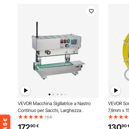
VEVOR Macchina Sigillatrice a Nastro
VEVOR Sond
Continuo per Sacchi, Larghezza
7,9mm x 1
Saldatura 6-12 mm con Controllo Digitale
Estrattore
(154)
Temperatura, Sigillatrice per Sacchi in
con 2 Test
172
130
90
€
90