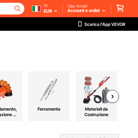
IT/
Ciao, Accedi
Account e ordini
EUR
Scarica l'App VEVOR
damento,
Ferramenta
Materiali da
Sto
azione e
Costruzione
Orga
ddamento