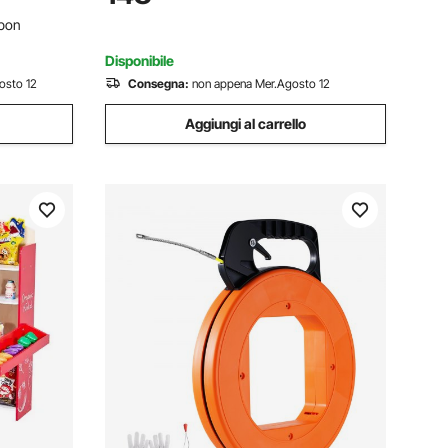
ivo
Abrasivo da 610 x 98 mm per
pon
Lavorazione del Legno
Disponibile
osto 12
Consegna:
non appena Mer.Agosto 12
Aggiungi al carrello