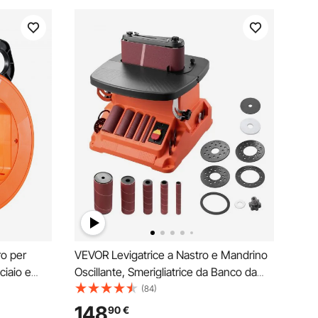
ro per
VEVOR Levigatrice a Nastro e Mandrino
ciaio e
Oscillante, Smerigliatrice da Banco da
o di
2000 giri/min con Corsa da 16 mm, 5
(84)
trumenti e
Manicotti 12,7-50,8 mm e Nastro
148
90
€