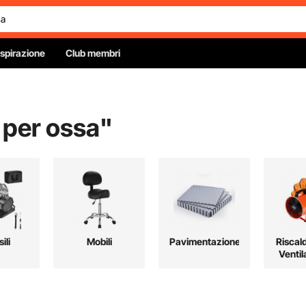
Ispirazione
Club membri
 per ossa
"
ili
Mobili
Pavimentazione
Riscal
Ventil
Raffre