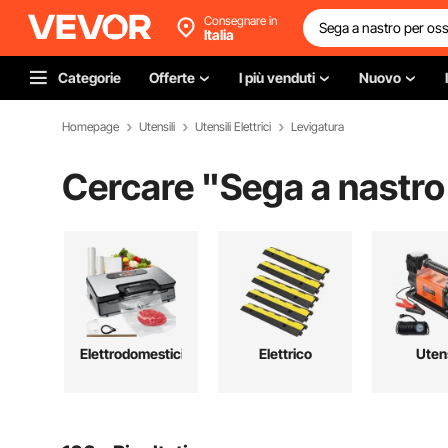
Consegnare in
Italia
Categorie
Offerte
I più venduti
Nuovo
Homepage
Utensili
Utensili Elettrici
Levigatura
Cercare "
Sega a nastro
Elettrodomestici
Elettrico
Utens