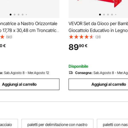
catrice a Nastro Orizzontale
VEVOR Set da Gioco per Bamb
o 17,78 x 30,48 cm Troncatrice
Giocattolo Educativo in Legn
r Taglio Verticale in Metallo
della Spesa, Set di Giocattoli 
(90)
(31)
e 1,1 kW Regolazione
con Nastro Trasportatore, Sca
89
0
€
90
€
o 0 a 45° per Metallo e
Registratore di Cassa, Scala Re
Disponibile
a:
Sab.Agosto 8 - Mer.Agosto 12
Consegna:
Sab.Agosto 8 - Mer.Ag
Aggiungi al carrello
Aggiungi al carrello
 acciaio
paletti per delimitazione con nastro
paletti con nast