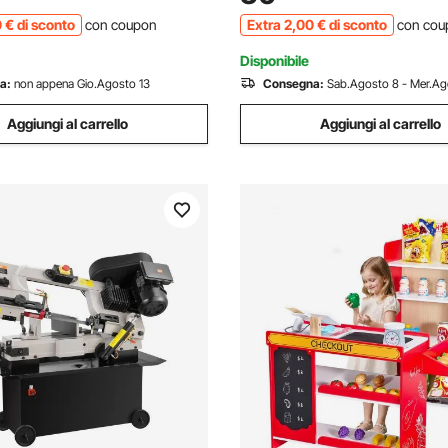
ne del Cavo Elettrico in
Condotti Elettrici Non Condutt
0
€
di sconto
con coupon
Extra
2
,00
€
di sconto
con cou
Disponibile
a:
non appena Gio.Agosto 13
Consegna:
Sab.Agosto 8 - Mer.Ag
Aggiungi al carrello
Aggiungi al carrello