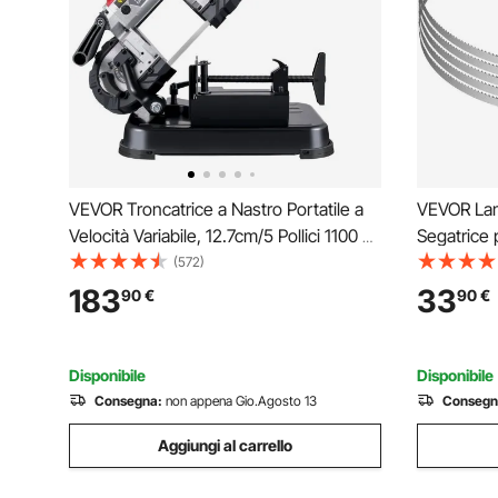
VEVOR Troncatrice a Nastro Portatile a
VEVOR Lam
Velocità Variabile, 12.7cm/5 Pollici 1100 W
Segatrice 
Segatrice a Nastro con Base per Tagliare
Set di Lam
(572)
Acciaio Inossidabile, Alluminio, Metallo,
Compatibi
183
33
90
€
90
€
Ferro, Cavi Rigidi, Legno, PVC, Plastica
Segaossa d
Acciaio al
Disponibile
Disponibile
Consegna:
non appena Gio.Agosto 13
Consegn
Aggiungi al carrello