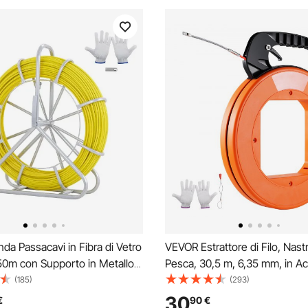
a Passacavi in Fibra di Vetro
VEVOR Estrattore di Filo, Nast
50m con Supporto in Metallo
Pesca, 30,5 m, 6,35 mm, in Ac
 a Nastro per Cavo Elettrico
Maniglia Ottimizzati, Strument
(185)
(293)
e di Trazione Strumento di
Estrazione Filo, Pesca Tape S
30
€
90
€