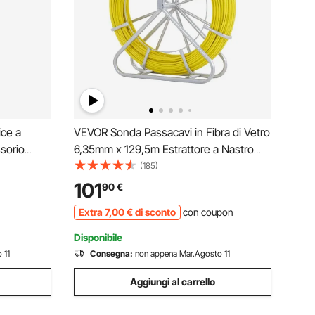
ice a
VEVOR Sonda Passacavi in Fibra di Vetro
sorio
6,35mm x 129,5m Estrattore a Nastro
 a Nastro
per Cavo Elettrico con 3 Teste di
(185)
abile 60–
Trazione e Supporto in Metallo
101
90
€
dini
Strumento di Installazione del Cavo
Extra
7
,00
€
di sconto
con coupon
Elettrico in Fiberglass
Disponibile
 11
Consegna:
non appena Mar.Agosto 11
Aggiungi al carrello