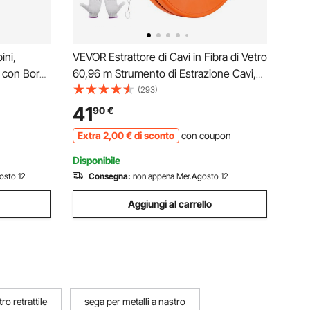
ini,
VEVOR Estrattore di Cavi in Fibra di Vetro
o con Borsa
60,96 m Strumento di Estrazione Cavi,
per Bambini
Diametro del Nastro di Pesce 4,7 mm
(293)
nner,
con Alloggiamento e Maniglia
41
90
€
alistica
Ottimizzati, per Condotti Elettrici, Non
Extra
2
,00
€
di sconto
con coupon
Conduttivi
Disponibile
osto 12
Consegna:
non appena Mer.Agosto 12
Aggiungi al carrello
ro retrattile
sega per metalli a nastro