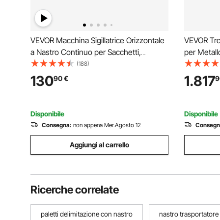
VEVOR Macchina Sigillatrice Orizzontale
VEVOR Tron
a Nastro Continuo per Sacchetti,
per Metall
Larghezza Saldatura 6-12 mm Controllo
a Nastro pe
(188)
Digitale Temperatura, in Acciaio
con Motor
130
1.817
90
€
9
Carbonio, Sigillatrice Sacchetti Plastica
dell'Angol
0,02-0,8 mm
Plastica
Disponibile
Disponibile
Consegna:
non appena Mer.Agosto 12
Consegn
Aggiungi al carrello
Ricerche correlate
paletti delimitazione con nastro
nastro trasportatore