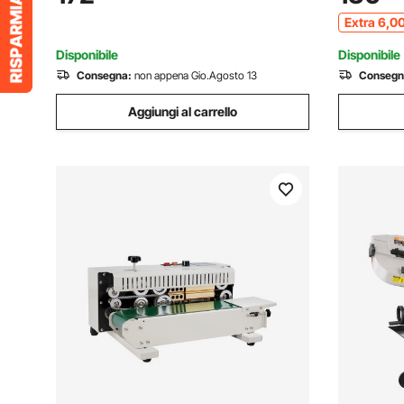
Acciaio Inossidabile per Plastica da 0,02-
Installazio
Extra
6
,0
0,8 mm
Fiberglass
Disponibile
Disponibile
Consegna:
non appena Gio.Agosto 13
Consegn
Aggiungi al carrello