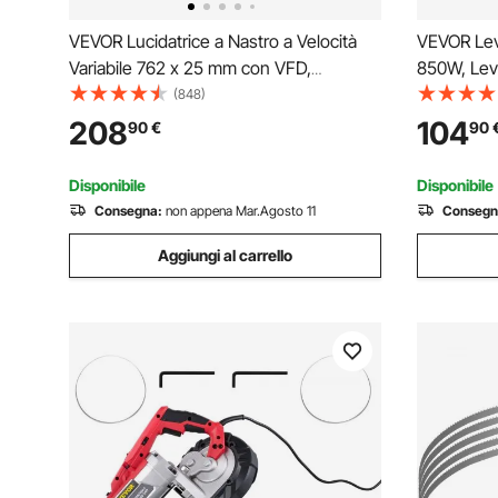
VEVOR Lucidatrice a Nastro a Velocità
VEVOR Levi
Variabile 762 x 25 mm con VFD,
850W, Levi
Levigatrice per Lucidatura 550 W con 2
Elettrica,
(848)
Stampi Smerigliatura e 3 Nastri Abrasivi
Pieghevoli
208
104
90
€
90
per Lavorazione Metalli, Produzione
Telescopic
Coltelli
giri / min
Disponibile
Disponibile
Consegna:
non appena Mar.Agosto 11
Consegn
Aggiungi al carrello