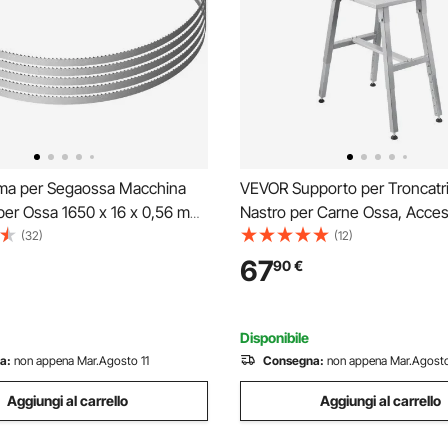
a per Segaossa Macchina
VEVOR Supporto per Troncatr
per Ossa 1650 x 16 x 0,56 mm,
Nastro per Carne Ossa, Acces
a per Segaossa da 5 Pezzi
Base per Troncatrice Elettrica
(32)
(12)
le per Segaossa da Banco
per Carne Ossa Altezza Regol
67
90
€
a Terra, 5 Lame a Nastro in
100 cm Telaio a Forma di H Pie
 Carbonio
Antiscivolo
Disponibile
a:
non appena Mar.Agosto 11
Consegna:
non appena Mar.Agosto
Aggiungi al carrello
Aggiungi al carrello