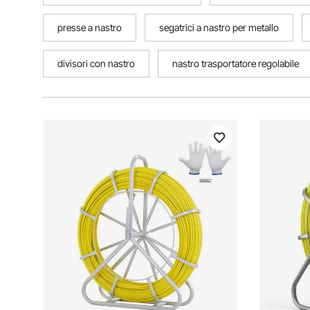
presse a nastro
segatrici a nastro per metallo
divisori con nastro
nastro trasportatore regolabile