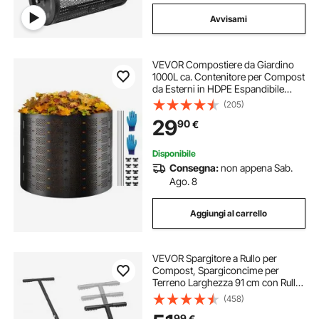
Avvisami
VEVOR Compostiere da Giardino
1000L ca. Contenitore per Compost
da Esterni in HDPE Espandibile
Diametro 106,68 cm Grande
(205)
Capacità per la Raccolta delle Foglie
29
90
€
Compostaggio Creazione di
Terreno Fertile
Disponibile
Consegna:
non appena Sab.
Ago. 8
Aggiungi al carrello
VEVOR Spargitore a Rullo per
Compost, Spargiconcime per
Terreno Larghezza 91 cm con Rullo
a Rete Spargitore con Impugnatura
(458)
a Forma di T per Prato Altezza
99
€
Regolabile, Spandiconcime per