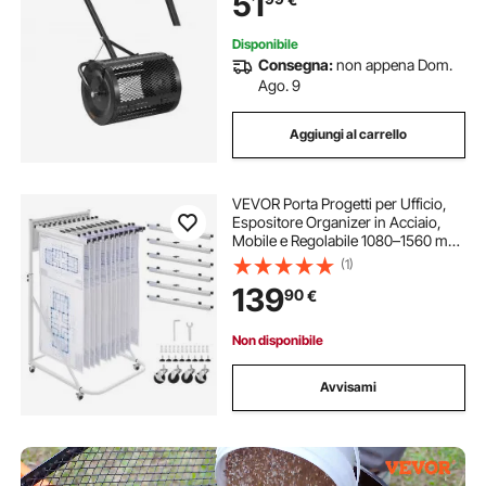
51
Prato
Disponibile
Consegna:
non appena Dom.
Ago. 9
Aggiungi al carrello
VEVOR Porta Progetti per Ufficio,
Espositore Organizer in Acciaio,
Mobile e Regolabile 1080–1560 mm,
con 6 Morsetti in Alluminio, 4
(1)
Ruote, per Documenti Poster
139
90
€
Archiviazione Disegni Poster a
Casa
Non disponibile
Avvisami