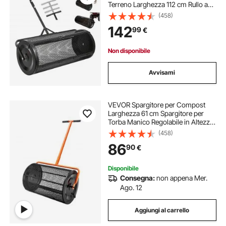
Terreno Larghezza 112 cm Rullo a
Rete per Distribuzione di Muschio
(458)
da Prato Maniglia a Spinta Altezza
142
99
€
Regolabile, Spandiconcime per
Prato
Non disponibile
Avvisami
VEVOR Spargitore per Compost
Larghezza 61 cm Spargitore per
Torba Manico Regolabile in Altezza
62,5 - 67,5 cm con Cestino in Rete
(458)
di Acciaio Chiusure Laterali per
86
90
€
Sargere Letame Suolo Prato
Giardino
Disponibile
Consegna:
non appena Mer.
Ago. 12
Aggiungi al carrello