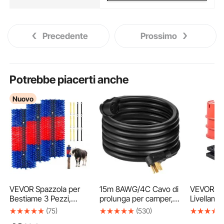
Precedente
Prossimo
Potrebbe piacerti anche
Nuovo
VEVOR Spazzola per
15m 8AWG/4C Cavo di
VEVOR Blo
Bestiame 3 Pezzi,
prolunga per camper,
Livellame
Perno a Rullo con 12
rimorchio, camper,
Rimorchio
(75)
(530)
Viti, 430 x 190 mm, Blu
camper
Cuscinetti