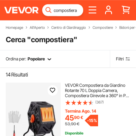
Homepage
All'Aperto
Centro di Giardinaggio
Compostiere
Bidoni pe
Cerca "
compostiera
"
Ordina per:
Popolare
Filtri
14
Risultati
VEVOR Compostiera da Giardino
Rotante 70 L Doppia Camera,
Compostiera Girevole a 360° in PP
Senza BPA Portata max. 20 kg per
(367)
Compostaggio Rifiuti Organici di
Cucina per Giardinaggio Cortile
Termina Ago. 14
Esterno
45
90
€
-
15%
53,90
€
Disponibile