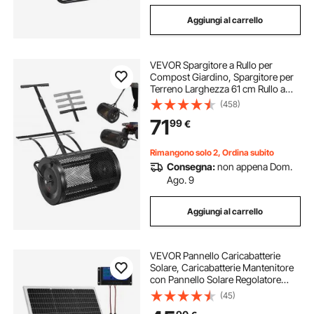
Aggiungi al carrello
VEVOR Spargitore a Rullo per
Compost Giardino, Spargitore per
Terreno Larghezza 61 cm Rullo a
Rete per Distribuzione di Muschio
(458)
da Prato Maniglia a Spinta Altezza
71
99
€
Regolabile, Spandiconcime per
Prato
Rimangono solo 2, Ordina subito
Consegna:
non appena Dom.
Ago. 9
Aggiungi al carrello
VEVOR Pannello Caricabatterie
Solare, Caricabatterie Mantenitore
con Pannello Solare Regolatore
MPPT Aggiornato, Impermeabile
(45)
IP65 per Auto, Barche, Camper,