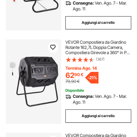
Consegna:
Ven. Ago. 7 - Mar.
Ago. 11
Aggiungi al carrello
VEVOR Compostiera da Giardino
Rotante 162,7L Doppia Camera,
Compostiera Girevole a 360° in PP
Senza BPA Portata max. 50 kg per
(367)
Compostaggio Rifiuti Organici di
Cucina per Giardinaggio Cortile
Termina Ago. 14
Esterno
62
90
€
-
21%
79,90
€
Disponibile
Consegna:
Ven. Ago. 7 - Mar.
Ago. 11
Aggiungi al carrello
VEVOR Compostiera da Giardino