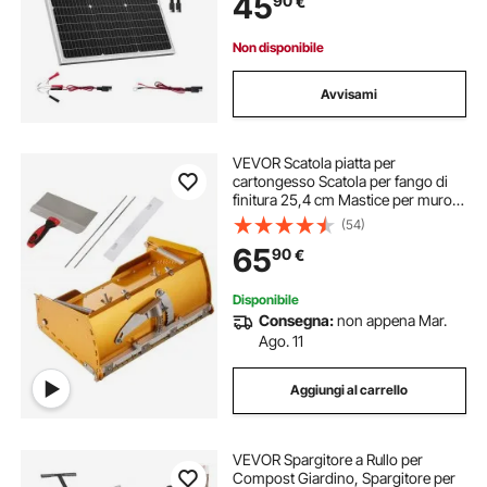
45
90
€
Tetti Piani (Staffa non Inclusa)
Non disponibile
Avvisami
VEVOR Scatola piatta per
cartongesso Scatola per fango di
finitura 25,4 cm Mastice per muro
composto 2 lame bonus
(54)
65
90
€
Disponibile
Consegna:
non appena Mar.
Ago. 11
Aggiungi al carrello
VEVOR Spargitore a Rullo per
Compost Giardino, Spargitore per