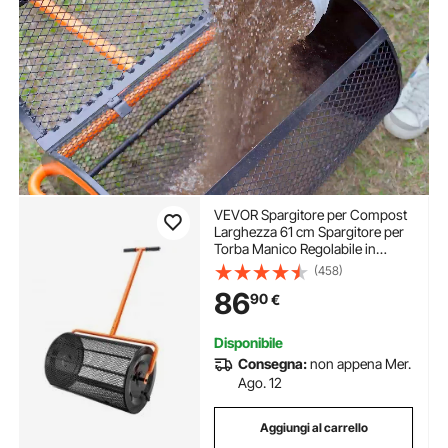
VEVOR Spargitore per Compost
Larghezza 61 cm Spargitore per
Torba Manico Regolabile in
Altezza 62,5 - 67,5 cm con
(458)
Cestino in Rete di Acciaio
86
90
€
Chiusure Laterali per Sargere
Letame Suolo Prato Giardino
Disponibile
Consegna:
non appena Mer.
Ago. 12
Aggiungi al carrello