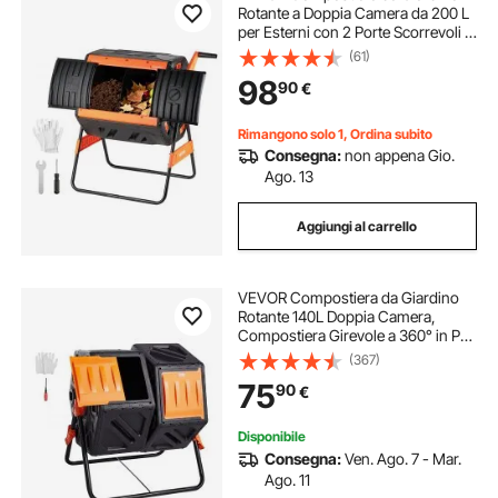
Rotante a Doppia Camera da 200 L
per Esterni con 2 Porte Scorrevoli e
Sistema di Aerazione, Compostiera
(61)
Rotativa per Rifiuti Esterni, da
98
90
€
Cucina e da Cortile.
Rimangono solo 1, Ordina subito
Consegna:
non appena Gio.
Ago. 13
Aggiungi al carrello
VEVOR Compostiera da Giardino
Rotante 140L Doppia Camera,
Compostiera Girevole a 360° in PP
Senza BPA Portata max. 40 kg per
(367)
Compostaggio Rifiuti Organici di
75
90
€
Cucina per Giardinaggio Cortile
Esterno
Disponibile
Consegna:
Ven. Ago. 7 - Mar.
Ago. 11