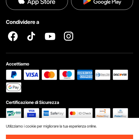
Guida & Domande Frequenti
Diritti Di ProprietÀ Intellettuale
Condividere a
Termini e Condizioni del Programma Pro Member di VEVOR
Accettiamo
Certificazione di Sicurezza
Utilizziamo i cookie per migliorare la tua esperienza online.
© 2026 vevor.it.Tutti i diritti riservati
Preferenze sui cookie