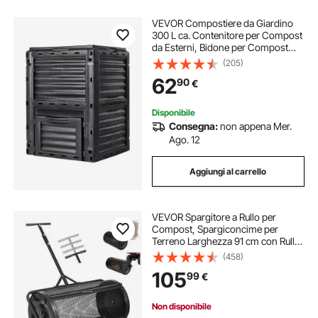
VEVOR Compostiere da Giardino
300 L ca. Contenitore per Compost
da Esterni, Bidone per Compost
Materiale Senza BPA Compostiere
(205)
per la Raccolta delle Foglie
62
90
€
Compostaggio Creazione di
Terreno Fertile
Disponibile
Consegna:
non appena Mer.
Ago. 12
Aggiungi al carrello
VEVOR Spargitore a Rullo per
Compost, Spargiconcime per
Terreno Larghezza 91 cm con Rullo
a Rete per Distribuzione di Muschio
(458)
da Prato Maniglia a Spinta Altezza
105
99
€
Regolabile, Spandiconcime per
Prato
Non disponibile